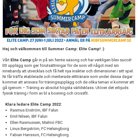
YOUTH CAMP
BILDGALLERI
KONTAKT
Hej och välkommen till Summer Camp: Elite Camp! :)
Vårt
Elite Camp
går in på sin femte säsong och har verkligen blev succé!
Ett upplägg som ger förutsättningar för de som vill något med sin
innebandy att utvecklas och få helt nya insikter och dimensioner i sitt spel.
Ni får träffa etablerade och meriterade elittränare som under dessa dagar
kommer att ansvara för träningsupplägg och de olika teman vi kommer att
gå igenom – Träning av absolut högsta världsklass. Utöver det erbjuds
fysisk träning i form av bl a boxning och crossfit.
Klara ledare Elite Camp 2022:
Rasmus Enström, IBF Falun
Emil Nilsen, IBF Falun
Ellen Rasmussen, Malmö FBC
Linus Bergström, FC Helsingborg
Fabian Hansson, FC Helsingborg