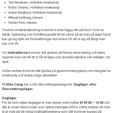
Ted Nivestam, Höllviken Innebandy
Robin Chrantz, Höllviken Innebandy
Adam Berglund, Höllviken Innebandy
Mikael Karlberg, tränare
Stefan Prim, tränare
Förutom innebandyträning kommer vi även lägga vikt på teori i form av
taktik, fysträning och förhållningssätt till sin idrott så att man på egen hand
kan ge sig själv de förutsättningar som krävs för att ta sig så långt man
kan och vill.
För
målvakterna
kommer det givetvis att finnas extra träning och extra
resurser som ser till att ni får finslipa och utveckla tekniker och detaljer i ert
spel.
Under veckan kommer det bjudas på grymma träningstips och mängder av
innebandy och andra roliga aktiviteter!
På
Elite Camp
har vi två olika deltagarkategorier:
Dagläger eller
Övernattningsläger:
Dagläger:
För de som väljer dagläger är man enbart med mellan
kl 09:00 – 16:00
och
det är under denna tiden som själva träningen utförs. Detta innebär att man
ej är med på de roliga kvällsaktiviteterna som det kommer bjudas på.