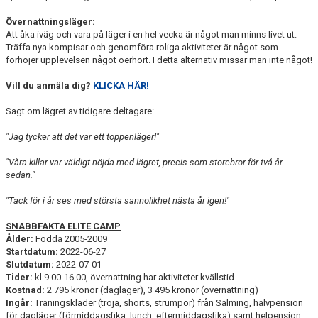
Övernattningsläger:
Att åka iväg och vara på läger i en hel vecka är något man minns livet ut.
Träffa nya kompisar och genomföra roliga aktiviteter är något som
förhöjer upplevelsen något oerhört. I detta alternativ missar man inte något!
Vill du anmäla dig?
KLICKA HÄR!
Sagt om lägret av tidigare deltagare:
"Jag tycker att det var ett toppenläger!"
"Våra killar var väldigt nöjda med lägret, precis som storebror för två år
sedan."
"Tack för i år ses med största sannolikhet nästa år igen!"
SNABBFAKTA ELITE CAMP
Ålder:
Födda 2005-2009
Startdatum:
2022-06-27
Slutdatum:
2022-07-01
Tider:
kl 9.00-16.00, övernattning har aktiviteter kvällstid
Kostnad:
2 795 kronor (dagläger), 3 495 kronor (övernattning)
Ingår:
Träningskläder (tröja, shorts, strumpor) från Salming, halvpension
för dagläger (förmiddagsfika, lunch, eftermiddagsfika) samt helpension