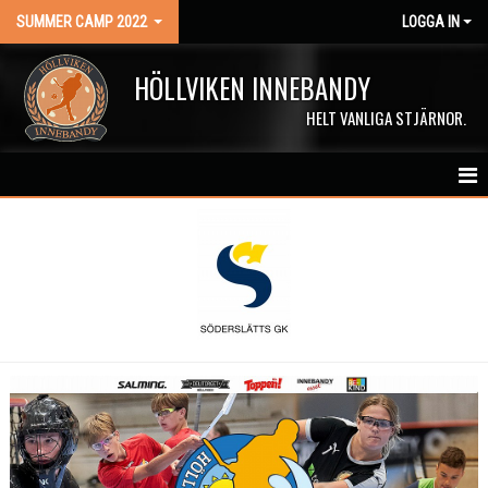
SUMMER CAMP 2022
LOGGA IN
HÖLLVIKEN INNEBANDY
HELT VANLIGA STJÄRNOR.
HEM
ANMÄL DIG HÄR!
ELITE CAMP
FUN CAMP
GIRLS CAMP
KIDS CAMP