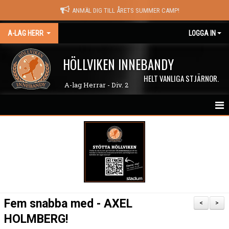
ANMÄL DIG TILL ÅRETS SUMMER CAMP!
A-LAG HERR
LOGGA IN
HÖLLVIKEN INNEBANDY
HELT VANLIGA STJÄRNOR.
A-lag Herrar - Div. 2
HEM
NYHETER
MATCHER
KALENDER
Fem snabba med - AXEL
<
>
TRUPPEN
HOLMBERG!