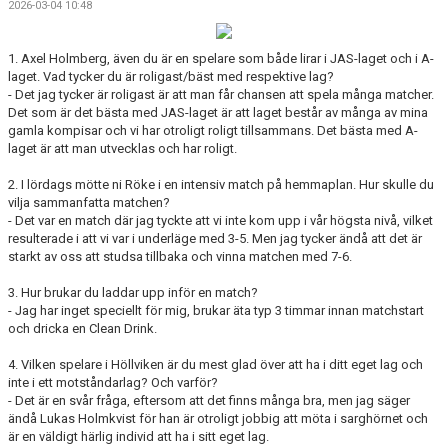
2026-03-04 10:48
GÄSTBOK
BILDGALLERI
1. Axel Holmberg, även du är en spelare som både lirar i JAS-laget och i A-
laget. Vad tycker du är roligast/bäst med respektive lag?
- Det jag tycker är roligast är att man får chansen att spela många matcher.
DOKUMENT
Det som är det bästa med JAS-laget är att laget består av många av mina
gamla kompisar och vi har otroligt roligt tillsammans. Det bästa med A-
KONTAKT
laget är att man utvecklas och har roligt.
2. I lördags mötte ni Röke i en intensiv match på hemmaplan. Hur skulle du
HISTORIK
vilja sammanfatta matchen?
- Det var en match där jag tyckte att vi inte kom upp i vår högsta nivå, vilket
resulterade i att vi var i underläge med 3-5. Men jag tycker ändå att det är
starkt av oss att studsa tillbaka och vinna matchen med 7-6.
3. Hur brukar du laddar upp inför en match?
- Jag har inget speciellt för mig, brukar äta typ 3 timmar innan matchstart
och dricka en Clean Drink.
4. Vilken spelare i Höllviken är du mest glad över att ha i ditt eget lag och
inte i ett motståndarlag? Och varför?
- Det är en svår fråga, eftersom att det finns många bra, men jag säger
ändå Lukas Holmkvist för han är otroligt jobbig att möta i sarghörnet och
är en väldigt härlig individ att ha i sitt eget lag.