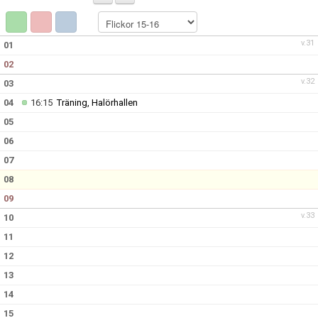
BILDGALLERI
DOKUMENT
v.31
01
02
KONTAKT
v.32
03
04
16:15
Träning, Halörhallen
05
06
07
08
09
v.33
10
11
12
13
14
15