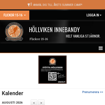
ANMÄL DIG TILL ÅRETS SUMMER CAMP!
FLICKOR 15-16
LOGGA IN
HÖLLVIKEN INNEBANDY
HELT VANLIGA STJÄRNOR.
Flickor 15-16
HEM
NYHETER
KALENDER
MATCHER
Kalender
Prenumerera >>
TRUPPEN
AUGUSTI 2026