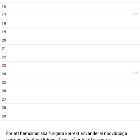
16
v.34
17
18
19
20
21
22
23
v.35
24
25
26
27
28
29
30
v.36
31
För att hemsidan ska fungera korrekt använder vi nödvändiga
cookies från SportAdmin. Dessa går inte att stänga av.