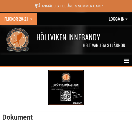
ANMÄL DIG TILL ÅRETS SUMMER CAMP!
FLICKOR 20-21
LOGGA IN
HÖLLVIKEN INNEBANDY
HELT VANLIGA STJÄRNOR.
HEM
NYHETER
KALENDER
MATCHER
Dokument
TRUPPEN