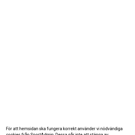
För att hemsidan ska fungera korrekt använder vi nödvändiga
cookies från SportAdmin. Dessa går inte att stänga av.