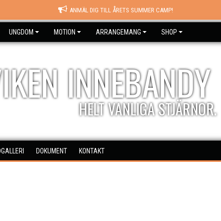
ANMÄL DIG TILL ÅRETS SUMMER CAMP!
UNGDOM
MOTION
ARRANGEMANG
SHOP
IKEN INNEBANDY
HELT VANLIGA STJÄRNOR.
DGALLERI
DOKUMENT
KONTAKT