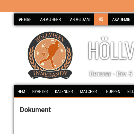
HIBF
A-LAG HERR
A-LAG DAM
H5
AKADEMIN
HÖLLV
Herrrar - Div. 5
HEM
NYHETER
KALENDER
MATCHER
TRUPPEN
BIL
Dokument