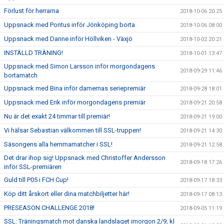
Förlust för herrarna
2018-10-06 20:25
Uppsnack med Pontus inför Jönköping borta
2018-10-06 08:00
Uppsnack med Danne inför Höllviken - Växjö
2018-10-02 20:21
INSTÄLLD TRÄNING!
2018-10-01 13:47
Uppsnack med Simon Larsson inför morgondagens
2018-09-29 11:46
bortamatch
Uppsnack med Bina inför damernas seriepremiär
2018-09-28 18:01
Uppsnack med Erik inför morgondagens premiär
2018-09-21 20:58
Nu är det exakt 24 timmar till premiär!
2018-09-21 19:00
Vi hälsar Sebastian välkommen till SSL-truppen!
2018-09-21 14:30
Säsongens alla hemmamatcher i SSL!
2018-09-21 12:58
Det drar ihop sig! Uppsnack med Christoffer Andersson
2018-09-18 17:26
inför SSL-premiären
Guld till P05 i FCH Cup!
2018-09-17 18:33
Köp ditt årskort eller dina matchbiljetter här!
2018-09-17 08:13
PRESEASON CHALLENGE 2018!
2018-09-05 11:19
SSL: Träningsmatch mot danska landslaget imorgon 2/9, kl