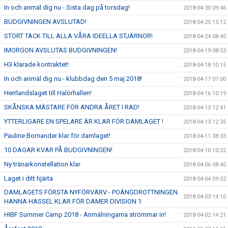
In och anmäl dig nu - Sista dag på torsdag!
2018-04-30 09:46
BUDGIVNINGEN AVSLUTAD!
2018-04-25 15:12
STORT TACK TILL ALLA VÅRA IDEELLA STJÄRNOR!
2018-04-24 08:40
IMORGON AVSLUTAS BUDGIVNINGEN!
2018-04-19 08:53
H3 klarade kontraktet!
2018-04-18 10:15
In och anmäl dig nu - klubbdag den 5 maj 2018!
2018-04-17 07:00
Herrlandslaget till Halörhallen!
2018-04-16 10:19
SKÅNSKA MÄSTARE FÖR ANDRA ÅRET I RAD!
2018-04-13 12:41
YTTERLIGARE EN SPELARE ÄR KLAR FÖR DAMLAGET !
2018-04-13 12:35
Pauline Bornander klar för damlaget!
2018-04-11 08:33
10 DAGAR KVAR PÅ BUDGIVNINGEN!
2018-04-10 10:22
Ny tränarkonstellation klar
2018-04-06 08:40
Laget i ditt hjärta
2018-04-04 09:52
DAMLAGETS FÖRSTA NYFÖRVÄRV - POÄNGDROTTNINGEN
2018-04-03 14:10
HANNA HASSEL KLAR FÖR DAMER DIVISION 1
HIBF Summer Camp 2018 - Anmälningarna strömmar in!
2018-04-02 14:21