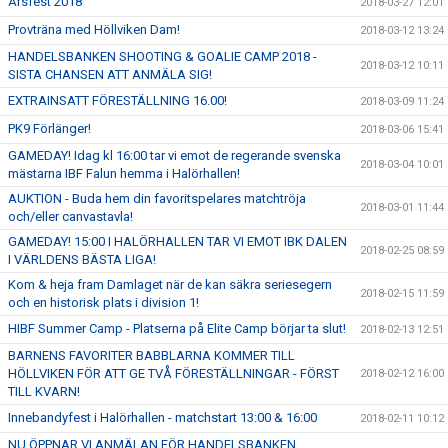
Årsfest 2018
2018-03-27 12:01
Provträna med Höllviken Dam!
2018-03-12 13:24
HANDELSBANKEN SHOOTING & GOALIE CAMP 2018 -
2018-03-12 10:11
SISTA CHANSEN ATT ANMÄLA SIG!
EXTRAINSATT FÖRESTÄLLNING 16.00!
2018-03-09 11:24
PK9 Förlänger!
2018-03-06 15:41
GAMEDAY! Idag kl 16:00 tar vi emot de regerande svenska
2018-03-04 10:01
mästarna IBF Falun hemma i Halörhallen!
AUKTION - Buda hem din favoritspelares matchtröja
2018-03-01 11:44
och/eller canvastavla!
GAMEDAY! 15:00 I HALÖRHALLEN TAR VI EMOT IBK DALEN
2018-02-25 08:59
I VÄRLDENS BÄSTA LIGA!
Kom & heja fram Damlaget när de kan säkra seriesegern
2018-02-15 11:59
och en historisk plats i division 1!
HIBF Summer Camp - Platserna på Elite Camp börjar ta slut!
2018-02-13 12:51
BARNENS FAVORITER BABBLARNA KOMMER TILL
HÖLLVIKEN FÖR ATT GE TVÅ FÖRESTÄLLNINGAR - FÖRST
2018-02-12 16:00
TILL KVARN!
Innebandyfest i Halörhallen - matchstart 13:00 & 16:00
2018-02-11 10:12
NU ÖPPNAR VI ANMÄLAN FÖR HANDELSBANKEN