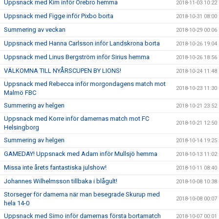
Uppsnack med Kim inför Örebro hemma
2018-11-03 10:22
Uppsnack med Figge inför Pixbo borta
2018-10-31 08:00
Summering av veckan
2018-10-29 00:06
Uppsnack med Hanna Carlsson inför Landskrona borta
2018-10-26 19:04
Uppsnack med Linus Bergström inför Sirius hemma
2018-10-26 18:56
VÄLKOMNA TILL NYÅRSCUPEN BY LIONS!
2018-10-24 11:48
Uppsnack med Rebecca inför morgondagens match mot
2018-10-23 11:30
Malmö FBC
Summering av helgen
2018-10-21 23:52
Uppsnack med Korre inför damernas match mot FC
2018-10-21 12:50
Helsingborg
Summering av helgen
2018-10-14 19:25
GAMEDAY! Uppsnack med Adam inför Mullsjö hemma
2018-10-13 11:02
Missa inte årets fantastiska julshow!
2018-10-11 08:40
Johannes Wilhelmsson tillbaka i blågult!
2018-10-08 10:38
Storseger för damerna när man besegrade Skurup med
2018-10-08 00:07
hela 14-0
Uppsnack med Simo inför damernas första bortamatch
2018-10-07 00:01