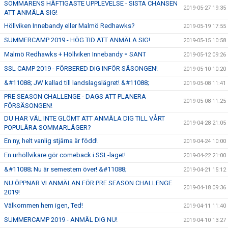
SOMMARENS HÄFTIGASTE UPPLEVELSE - SISTA CHANSEN
2019-05-27 19:35
ATT ANMÄLA SIG!
Höllviken Innebandy eller Malmö Redhawks?
2019-05-19 17:55
SUMMERCAMP 2019 - HÖG TID ATT ANMÄLA SIG!
2019-05-15 10:58
Malmö Redhawks + Höllviken Innebandy = SANT
2019-05-12 09:26
SSL CAMP 2019 - FÖRBERED DIG INFÖR SÄSONGEN!
2019-05-10 10:20
&#11088; JW kallad till landslagslägret! &#11088;
2019-05-08 11:41
PRE SEASON CHALLENGE - DAGS ATT PLANERA
2019-05-08 11:25
FÖRSÄSONGEN!
DU HAR VÄL INTE GLÖMT ATT ANMÄLA DIG TILL VÅRT
2019-04-28 21:05
POPULÄRA SOMMARLÄGER?
En ny, helt vanlig stjärna är född!
2019-04-24 10:00
En urhöllvikare gör comeback i SSL-laget!
2019-04-22 21:00
&#11088; Nu är semestern över! &#11088;
2019-04-21 15:12
NU ÖPPNAR VI ANMÄLAN FÖR PRE SEASON CHALLENGE
2019-04-18 09:36
2019!
Välkommen hem igen, Ted!
2019-04-11 11:40
SUMMERCAMP 2019 - ANMÄL DIG NU!
2019-04-10 13:27