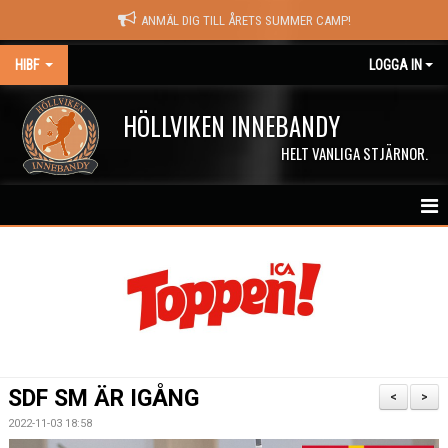
ANMÄL DIG TILL ÅRETS SUMMER CAMP!
HIBF
LOGGA IN
HÖLLVIKEN INNEBANDY
HELT VANLIGA STJÄRNOR.
HEM
HALÖRSTREAM
MATCHER
NYHETER
SDF SM ÄR IGÅNG
<
>
KALENDER
2022-11-03 18:58