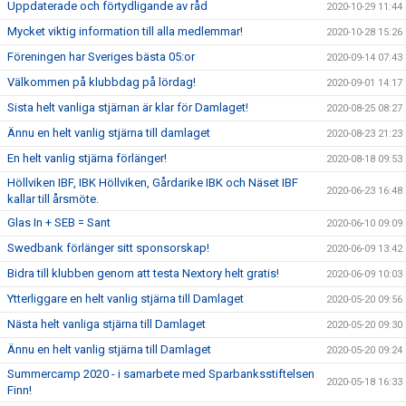
Uppdaterade och förtydligande av råd
2020-10-29 11:44
Mycket viktig information till alla medlemmar!
2020-10-28 15:26
Föreningen har Sveriges bästa 05:or
2020-09-14 07:43
Välkommen på klubbdag på lördag!
2020-09-01 14:17
Sista helt vanliga stjärnan är klar för Damlaget!
2020-08-25 08:27
Ännu en helt vanlig stjärna till damlaget
2020-08-23 21:23
En helt vanlig stjärna förlänger!
2020-08-18 09:53
Höllviken IBF, IBK Höllviken, Gårdarike IBK och Näset IBF
2020-06-23 16:48
kallar till årsmöte.
Glas In + SEB = Sant
2020-06-10 09:09
Swedbank förlänger sitt sponsorskap!
2020-06-09 13:42
Bidra till klubben genom att testa Nextory helt gratis!
2020-06-09 10:03
Ytterliggare en helt vanlig stjärna till Damlaget
2020-05-20 09:56
Nästa helt vanliga stjärna till Damlaget
2020-05-20 09:30
Ännu en helt vanlig stjärna till Damlaget
2020-05-20 09:24
Summercamp 2020 - i samarbete med Sparbanksstiftelsen
2020-05-18 16:33
Finn!