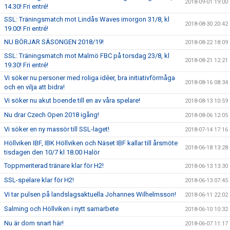
2018-09-01 19:00
14.30! Fri entré!
SSL: Träningsmatch mot Lindås Waves imorgon 31/8, kl
2018-08-30 20:42
19.00! Fri entré!
NU BÖRJAR SÄSONGEN 2018/19!
2018-08-22 18:09
SSL: Träningsmatch mot Malmö FBC på torsdag 23/8, kl
2018-08-21 12:21
19.30! Fri entré!
Vi söker nu personer med roliga idéer, bra initiativförmåga
2018-08-16 08:34
och en vilja att bidra!
Vi söker nu akut boende till en av våra spelare!
2018-08-13 10:59
Nu drar Czech Open 2018 igång!
2018-08-06 12:05
Vi söker en ny massör till SSL-laget!
2018-07-14 17:16
Höllviken IBF, IBK Höllviken och Näset IBF kallar till årsmöte
2018-06-18 13:28
tisdagen den 10/7 kl 18.00 Halör
Toppmeriterad tränare klar för H2!
2018-06-13 13:30
SSL-spelare klar för H2!
2018-06-13 07:45
Vi tar pulsen på landslagsaktuella Johannes Wilhelmsson!
2018-06-11 22:02
Salming och Höllviken i nytt samarbete
2018-06-10 10:32
Nu är dom snart här!
2018-06-07 11:17