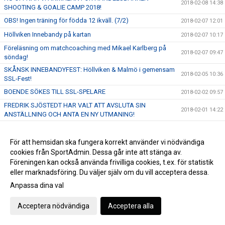
2018-02-08 14:38
SHOOTING & GOALIE CAMP 2018!
OBS! Ingen träning för födda 12 ikväll. (7/2)
2018-02-07 12:01
Höllviken Innebandy på kartan
2018-02-07 10:17
Föreläsning om matchcoaching med Mikael Karlberg på
2018-02-07 09:47
söndag!
SKÅNSK INNEBANDYFEST: Höllviken & Malmö i gemensam
2018-02-05 10:36
SSL-Fest!
BOENDE SÖKES TILL SSL-SPELARE
2018-02-02 09:57
FREDRIK SJÖSTEDT HAR VALT ATT AVSLUTA SIN
2018-02-01 14:22
ANSTÄLLNING OCH ANTA EN NY UTMANING!
OBS! Ingen träning för pojkar & flickor 12 den 24/1.
2018-01-23 13:32
IMORGON SMÄLLER DET HEMMA I VÄRLDENS BÄSTA LIGA
För att hemsidan ska fungera korrekt använder vi nödvändiga
2018-01-23 11:27
- 19:00 TAR VI EMOT JÖNKÖPING!
cookies från SportAdmin. Dessa går inte att stänga av.
Föreningen kan också använda frivilliga cookies, t.ex. för statistik
Vi önskar er en riktigt God Jul!
2017-12-22 12:56
eller marknadsföring. Du väljer själv om du vill acceptera dessa.
SKRATTFEST! Stort intresse när Robin Paulsson, Lena Frisk
2017-12-20 15:06
Anpassa dina val
& Malmö Comedy Klubb kommer till Höllviken
Vinnare av Cykellotteriet
2017-12-19 14:36
Acceptera nödvändiga
Acceptera alla
Nu öppnar vi anmälan till HIBF Summer Camp 2018
2017-12-19 11:19