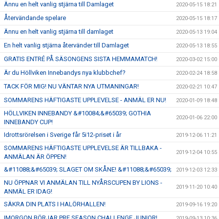
Ännu en helt vanlig stjärna till Damlaget
2020-05-15 18:21
Återvändande spelare
2020-05-15 18:17
Ännu en helt vanlig stjärna till damlaget
2020-05-13 19:04
En helt vanlig stjärna återvänder till Damlaget
2020-05-13 18:55
GRATIS ENTRÉ PÅ SÄSONGENS SISTA HEMMAMATCH!
2020-03-02 15:00
Är du Höllviken Innebandys nya klubbchef?
2020-02-24 18:58
TACK FÖR MIG! NU VÄNTAR NYA UTMANINGAR!
2020-02-21 10:47
SOMMARENS HÄFTIGASTE UPPLEVELSE - ANMÄL ER NU!
2020-01-09 18:48
HÖLLVIKEN INNEBANDY &#10084;&#65039; GOTHIA
2020-01-06 22:00
INNEBANDY CUP!
Idrottsrörelsen i Sverige får 5i12-priset i år
2019-12-06 11:21
SOMMARENS HÄFTIGASTE UPPLEVELSE ÄR TILLBAKA -
2019-12-04 10:55
ANMÄLAN ÄR ÖPPEN!
&#11088;&#65039; SLAGET OM SKÅNE! &#11088;&#65039;
2019-12-03 12:33
NU ÖPPNAR VI ANMÄLAN TILL NYÅRSCUPEN BY LIONS -
2019-11-20 10:40
ANMÄL ER IDAG!
SÄKRA DIN PLATS I HALÖRHALLEN!
2019-09-16 19:20
IMORGON BÖRJAR PRE SEASON CHALLENGE JUNIOR!
2019-09-13 10:36