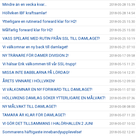
Mindre än en vecka kvar…
2018-05-28 15:39
Höllviken IBF kraftsamlar!
2018-05-28 14:54
Ytterligare en rutinerad forward klar för H2!
2018-05-25 15:30
Målfarlig forward klar för H2!
2018-05-25 15:00
VASS SPELARE MED RUTIN FRÅN SSL TILL DAMLAGET!
2018-05-25 10:19
Vi välkomnar en ny back till damlaget!
2018-05-21 07:10
NY TRÄNARE FÖR DAMER DIVISION 2!
2018-05-17 09:58
Vi hälsar Erik välkommen till vår SSL-trupp!
2018-05-15 11:21
MISSA INTE BABBLARNA PÅ LÖRDAG!
2018-05-14 12:31
ÅRETS VINNARE I HÖLLVIKEN!
2018-05-12 09:50
VI VÄLKOMNAR EN NY FORWARD TILL DAMLAGET!
2018-05-11 07:50
HÖLLVIKENS DAMLAG SÖKER YTTERLIGARE EN MÅLVAKT!
2018-05-09 07:36
NY MÅLVAKT TILL DAMLAGET!
2018-05-08 08:00
TAMARA ÄR KLAR FÖR DAMLAGET!
2018-05-07 11:20
VI GÖR DET TILLSAMMANS I HALÖRHALLEN 2 JUNI
2018-05-07 10:52
Sommarens häftigaste innebandyupplevelse!
2018-05-02 12:41