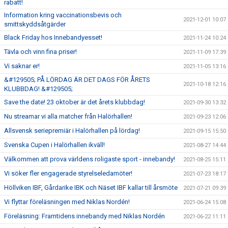
rabatt!
Information kring vaccinationsbevis och
2021-12-01 10:07
smittskyddsåtgärder
Black Friday hos Innebandyesset!
2021-11-24 10:24
Tävla och vinn fina priser!
2021-11-09 17:39
Vi saknar er!
2021-11-05 13:16
&#129505; PÅ LÖRDAG ÄR DET DAGS FÖR ÅRETS
2021-10-18 12:16
KLUBBDAG! &#129505;
Save the date! 23 oktober är det årets klubbdag!
2021-09-30 13:32
Nu streamar vi alla matcher från Halörhallen!
2021-09-23 12:06
Allsvensk seriepremiär i Halörhallen på lördag!
2021-09-15 15:50
Svenska Cupen i Halörhallen ikväll!
2021-08-27 14:44
Välkommen att prova världens roligaste sport - innebandy!
2021-08-25 15:11
Vi söker fler engagerade styrelseledamöter!
2021-07-23 18:17
Höllviken IBF, Gårdarike IBK och Näset IBF kallar till årsmöte
2021-07-21 09:39
Vi flyttar föreläsningen med Niklas Nordén!
2021-06-24 15:08
Föreläsning: Framtidens innebandy med Niklas Nordén
2021-06-22 11:11