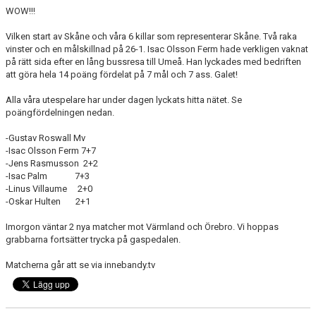
WOW!!!
Vilken start av Skåne och våra 6 killar som representerar Skåne. Två raka
vinster och en målskillnad på 26-1. Isac Olsson Ferm hade verkligen vaknat
på rätt sida efter en lång bussresa till Umeå. Han lyckades med bedriften
att göra hela 14 poäng fördelat på 7 mål och 7 ass. Galet!
Alla våra utespelare har under dagen lyckats hitta nätet. Se
poängfördelningen nedan.
-Gustav Roswall Mv
-Isac Olsson Ferm 7+7
-Jens Rasmusson 2+2
-Isac Palm 7+3
-Linus Villaume 2+0
-Oskar Hulten 2+1
Imorgon väntar 2 nya matcher mot Värmland och Örebro. Vi hoppas
grabbarna fortsätter trycka på gaspedalen.
Matcherna går att se via innebandy.tv