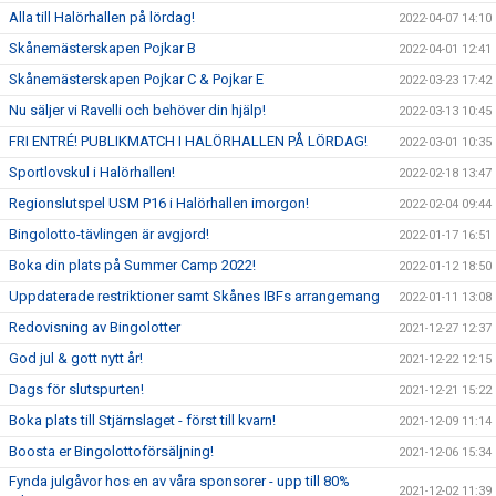
Alla till Halörhallen på lördag!
2022-04-07 14:10
Skånemästerskapen Pojkar B
2022-04-01 12:41
Skånemästerskapen Pojkar C & Pojkar E
2022-03-23 17:42
Nu säljer vi Ravelli och behöver din hjälp!
2022-03-13 10:45
FRI ENTRÉ! PUBLIKMATCH I HALÖRHALLEN PÅ LÖRDAG!
2022-03-01 10:35
Sportlovskul i Halörhallen!
2022-02-18 13:47
Regionslutspel USM P16 i Halörhallen imorgon!
2022-02-04 09:44
Bingolotto-tävlingen är avgjord!
2022-01-17 16:51
Boka din plats på Summer Camp 2022!
2022-01-12 18:50
Uppdaterade restriktioner samt Skånes IBFs arrangemang
2022-01-11 13:08
Redovisning av Bingolotter
2021-12-27 12:37
God jul & gott nytt år!
2021-12-22 12:15
Dags för slutspurten!
2021-12-21 15:22
Boka plats till Stjärnslaget - först till kvarn!
2021-12-09 11:14
Boosta er Bingolottoförsäljning!
2021-12-06 15:34
Fynda julgåvor hos en av våra sponsorer - upp till 80%
2021-12-02 11:39