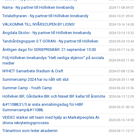
Nama - Ny partner till Höllviken Innebandy
2024-11-08 09:07
Totaluthyraren - Ny partner till Höllviken Innebandy
2024-10-21 09:41
VÄLKOMNA TILL NYÅRSCUPEN BY LIONS!
2024-10-16 14:00
Ängdala Skolor - Ny partner till Höllviken Innebandy
2024-10-14 13:32
Tandvårdsgruppen S:T GÖRAN - Ny partner till Höllviken
2024-09-24 10:44
Äntligen dags för SERIEPREMIÄR: 21 september 15:00
2024-09-17 16:20
Följ Höllviken Innebandys "Helt vanliga stjärnor" på sociala
2024-09-03 11:40
medier
NYHET! Samarbete Stadium & Craft
2024-07-08 12:06
Summercamp 2024 har nu nått sitt slut
2024-06-29 11:48
Summer Camp - Youth Camp
2024-06-24 10:36
Höllviken IBF, Gårdarike IBK och Näset IBF kallar till årsmöte
2024-06-13 12:09
&#11088;31/5 är sista anmälningsdag för HIBF
2024-05-21 00:16
Summercamp&#11088;
VEIDEC stärker sitt team med hjälp av Marketpeoples AI-
2024-05-16 14:50
drivna rekryteringsprocess
Tränartrion som leder akademin
2024-04-11 12:17