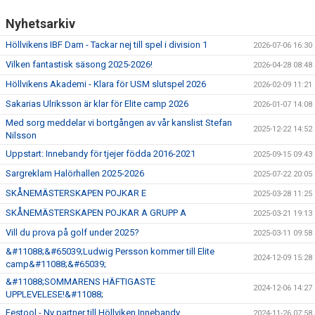
Nyhetsarkiv
Höllvikens IBF Dam - Tackar nej till spel i division 1
2026-07-06 16:30
Vilken fantastisk säsong 2025-2026!
2026-04-28 08:48
Höllvikens Akademi - Klara för USM slutspel 2026
2026-02-09 11:21
Sakarias Ulriksson är klar för Elite camp 2026
2026-01-07 14:08
Med sorg meddelar vi bortgången av vår kanslist Stefan
2025-12-22 14:52
Nilsson
Uppstart: Innebandy för tjejer födda 2016-2021
2025-09-15 09:43
Sargreklam Halörhallen 2025-2026
2025-07-22 20:05
SKÅNEMÄSTERSKAPEN POJKAR E
2025-03-28 11:25
SKÅNEMÄSTERSKAPEN POJKAR A GRUPP A
2025-03-21 19:13
Vill du prova på golf under 2025?
2025-03-11 09:58
&#11088;&#65039;Ludwig Persson kommer till Elite
2024-12-09 15:28
camp&#11088;&#65039;
&#11088;SOMMARENS HÄFTIGASTE
2024-12-06 14:27
UPPLEVELESE!&#11088;
Festool - Ny partner till Höllviken Innebandy
2024-11-26 07:58