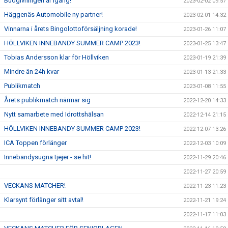
Budgivningen är igång!
2023-02-02 09:57
Häggenäs Automobile ny partner!
2023-02-01 14:32
Vinnarna i årets Bingolottoförsäljning korade!
2023-01-26 11:07
HÖLLVIKEN INNEBANDY SUMMER CAMP 2023!
2023-01-25 13:47
Tobias Andersson klar för Höllviken
2023-01-19 21:39
Mindre än 24h kvar
2023-01-13 21:33
Publikmatch
2023-01-08 11:55
Årets publikmatch närmar sig
2022-12-20 14:33
Nytt samarbete med Idrottshälsan
2022-12-14 21:15
HÖLLVIKEN INNEBANDY SUMMER CAMP 2023!
2022-12-07 13:26
ICA Toppen förlänger
2022-12-03 10:09
Innebandysugna tjejer - se hit!
2022-11-29 20:46
2022-11-27 20:59
VECKANS MATCHER!
2022-11-23 11:23
Klarsynt förlänger sitt avtal!
2022-11-21 19:24
2022-11-17 11:03