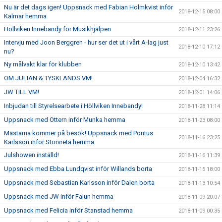
Nu är det dags igen! Uppsnack med Fabian Holmkvist inför
2018-12-15 08:00
Kalmar hemma
Höllviken Innebandy för Musikhjälpen
2018-12-11 23:26
Intervju med Joon Berggren - hur ser det ut i vårt A-lag just
2018-12-10 17:12
nu?
Ny målvakt klar för klubben
2018-12-10 13:42
OM JULIAN & TYSKLANDS VM!
2018-12-04 16:32
JW TILL VM!
2018-12-01 14:06
Inbjudan till Styrelsearbete i Höllviken Innebandy!
2018-11-28 11:14
Uppsnack med Ottern inför Munka hemma
2018-11-23 08:00
Mästarna kommer på besök! Uppsnack med Pontus
2018-11-16 23:25
Karlsson inför Storvreta hemma
Julshowen inställd!
2018-11-16 11:39
Uppsnack med Ebba Lundqvist inför Willands borta
2018-11-15 18:00
Uppsnack med Sebastian Karlsson inför Dalen borta
2018-11-13 10:54
Uppsnack med JW inför Falun hemma
2018-11-09 20:07
Uppsnack med Felicia inför Stanstad hemma
2018-11-09 00:35