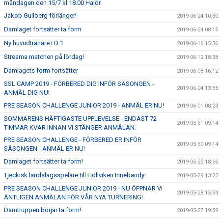
måndagen den 15/7 kl 18.00 Halör
Jakob Gullberg förlänger!
2019-06-24 10:30
Damlaget fortsätter ta form
2019-06-24 08:15
Ny huvudtränare i D 1
2019-06-16 15:36
Streama matchen på lördag!
2019-06-12 18:38
Damlagets form fortsätter
2019-06-08 16:12
SSL CAMP 2019 - FÖRBERED DIG INFÖR SÄSONGEN -
2019-06-04 13:55
ANMÄL DIG NU!
PRE SEASON CHALLENGE JUNIOR 2019 - ANMÄL ER NU!
2019-06-01 08:23
SOMMARENS HÄFTIGASTE UPPLEVELSE - ENDAST 72
2019-05-31 09:14
TIMMAR KVAR INNAN VI STÄNGER ANMÄLAN.
PRE SEASON CHALLENGE - FÖRBERED ER INFÖR
2019-05-30 09:14
SÄSONGEN - ANMÄL ER NU!
Damlaget fortsätter ta form!
2019-05-29 18:56
Tjeckisk landslagsspelare till Höllviken Innebandy!
2019-05-29 13:22
PRE SEASON CHALLENGE JUNIOR 2019 - NU ÖPPNAR VI
2019-05-28 15:34
ÄNTLIGEN ANMÄLAN FÖR VÅR NYA TURNERING!
Damtruppen börjar ta form!
2019-05-27 19:59