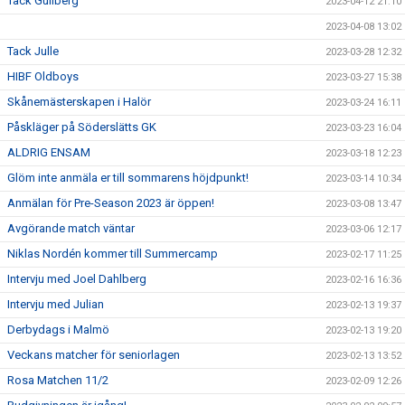
Tack Gullberg
2023-04-12 21:10
2023-04-08 13:02
Tack Julle
2023-03-28 12:32
HIBF Oldboys
2023-03-27 15:38
Skånemästerskapen i Halör
2023-03-24 16:11
Påskläger på Söderslätts GK
2023-03-23 16:04
ALDRIG ENSAM
2023-03-18 12:23
Glöm inte anmäla er till sommarens höjdpunkt!
2023-03-14 10:34
Anmälan för Pre-Season 2023 är öppen!
2023-03-08 13:47
Avgörande match väntar
2023-03-06 12:17
Niklas Nordén kommer till Summercamp
2023-02-17 11:25
Intervju med Joel Dahlberg
2023-02-16 16:36
Intervju med Julian
2023-02-13 19:37
Derbydags i Malmö
2023-02-13 19:20
Veckans matcher för seniorlagen
2023-02-13 13:52
Rosa Matchen 11/2
2023-02-09 12:26