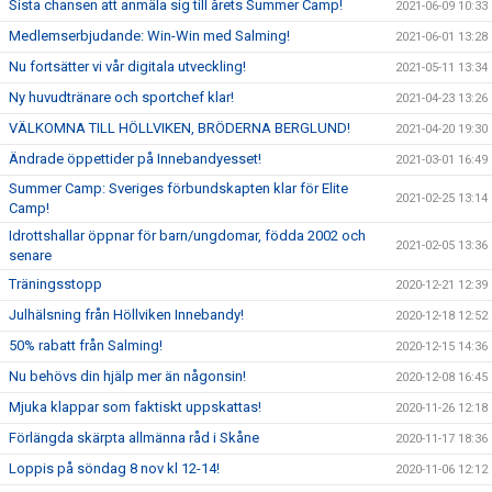
Sista chansen att anmäla sig till årets Summer Camp!
2021-06-09 10:33
Medlemserbjudande: Win-Win med Salming!
2021-06-01 13:28
Nu fortsätter vi vår digitala utveckling!
2021-05-11 13:34
Ny huvudtränare och sportchef klar!
2021-04-23 13:26
VÄLKOMNA TILL HÖLLVIKEN, BRÖDERNA BERGLUND!
2021-04-20 19:30
Ändrade öppettider på Innebandyesset!
2021-03-01 16:49
Summer Camp: Sveriges förbundskapten klar för Elite
2021-02-25 13:14
Camp!
Idrottshallar öppnar för barn/ungdomar, födda 2002 och
2021-02-05 13:36
senare
Träningsstopp
2020-12-21 12:39
Julhälsning från Höllviken Innebandy!
2020-12-18 12:52
50% rabatt från Salming!
2020-12-15 14:36
Nu behövs din hjälp mer än någonsin!
2020-12-08 16:45
Mjuka klappar som faktiskt uppskattas!
2020-11-26 12:18
Förlängda skärpta allmänna råd i Skåne
2020-11-17 18:36
Loppis på söndag 8 nov kl 12-14!
2020-11-06 12:12