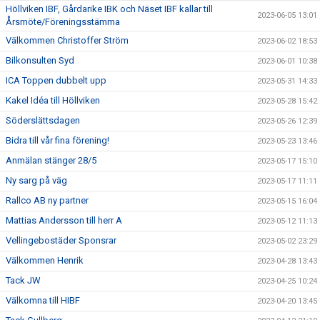
Höllviken IBF, Gårdarike IBK och Näset IBF kallar till
2023-06-05 13:01
Årsmöte/Föreningsstämma
Välkommen Christoffer Ström
2023-06-02 18:53
Bilkonsulten Syd
2023-06-01 10:38
ICA Toppen dubbelt upp
2023-05-31 14:33
Kakel Idéa till Höllviken
2023-05-28 15:42
Söderslättsdagen
2023-05-26 12:39
Bidra till vår fina förening!
2023-05-23 13:46
Anmälan stänger 28/5
2023-05-17 15:10
Ny sarg på väg
2023-05-17 11:11
Rallco AB ny partner
2023-05-15 16:04
Mattias Andersson till herr A
2023-05-12 11:13
Vellingebostäder Sponsrar
2023-05-02 23:29
Välkommen Henrik
2023-04-28 13:43
Tack JW
2023-04-25 10:24
Välkomna till HIBF
2023-04-20 13:45