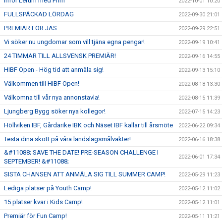
Inför Lerum med Prim
2022-10-01 10:20
FULLSPÄCKAD LÖRDAG
2022-09-30 21:01
PREMIÄR FÖR JAS
2022-09-29 22:51
Vi söker nu ungdomar som vill tjäna egna pengar!
2022-09-19 10:41
24 TIMMAR TILL ALLSVENSK PREMIÄR!
2022-09-16 14:55
HIBF Open - Hög tid att anmäla sig!
2022-09-13 15:10
Välkommen till HIBF Open!
2022-08-18 13:30
Välkomna till vår nya annonstavla!
2022-08-15 11:39
Ljungberg Bygg söker nya kollegor!
2022-07-15 14:23
Höllviken IBF, Gårdarike IBK och Näset IBF kallar till årsmöte
2022-06-22 09:34
Testa dina skott på våra landslagsmålvakter!
2022-06-16 18:38
&#11088; SAVE THE DATE! PRE-SEASON CHALLENGE I
2022-06-01 17:34
SEPTEMBER! &#11088;
SISTA CHANSEN ATT ANMÄLA SIG TILL SUMMER CAMP!
2022-05-29 11:23
Lediga platser på Youth Camp!
2022-05-12 11:02
15 platser kvar i Kids Camp!
2022-05-12 11:01
Premiär för Fun Camp!
2022-05-11 11:21