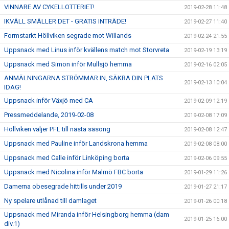
VINNARE AV CYKELLOTTERIET!
2019-02-28 11:48
IKVÄLL SMÄLLER DET - GRATIS INTRÄDE!
2019-02-27 11:40
Formstarkt Höllviken segrade mot Willands
2019-02-24 21:55
Uppsnack med Linus inför kvällens match mot Storvreta
2019-02-19 13:19
Uppsnack med Simon inför Mullsjö hemma
2019-02-16 02:05
ANMÄLNINGARNA STRÖMMAR IN, SÄKRA DIN PLATS
2019-02-13 10:04
IDAG!
Uppsnack inför Växjö med CA
2019-02-09 12:19
Pressmeddelande, 2019-02-08
2019-02-08 17:09
Höllviken väljer PFL till nästa säsong
2019-02-08 12:47
Uppsnack med Pauline inför Landskrona hemma
2019-02-08 08:00
Uppsnack med Calle inför Linköping borta
2019-02-06 09:55
Uppsnack med Nicolina inför Malmö FBC borta
2019-01-29 11:26
Damerna obesegrade hittills under 2019
2019-01-27 21:17
Ny spelare utlånad till damlaget
2019-01-26 00:18
Uppsnack med Miranda inför Helsingborg hemma (dam
2019-01-25 16:00
div.1)