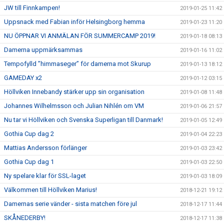
JW till Finnkampen!
2019-01-25 11:42
Uppsnack med Fabian inför Helsingborg hemma
2019-01-23 11:20
NU ÖPPNAR VI ANMÄLAN FÖR SUMMERCAMP 2019!
2019-01-18 08:13
Damerna uppmärksammas
2019-01-16 11:02
Tempofylld ”himmaseger” för damerna mot Skurup
2019-01-13 18:12
GAMEDAY x2
2019-01-12 03:15
Höllviken Innebandy stärker upp sin organisation
2019-01-08 11:48
Johannes Wilhelmsson och Julian Nihlén om VM
2019-01-06 21:57
Nu tar vi Höllviken och Svenska Superligan till Danmark!
2019-01-05 12:49
Gothia Cup dag 2
2019-01-04 22:23
Mattias Andersson förlänger
2019-01-03 23:42
Gothia Cup dag 1
2019-01-03 22:50
Ny spelare klar för SSL-laget
2019-01-03 18:09
Välkommen till Höllviken Marius!
2018-12-21 19:12
Damernas serie vänder - sista matchen före jul
2018-12-17 11:44
SKÅNEDERBY!
2018-12-17 11:38