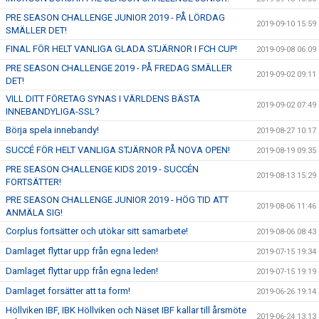
PRE SEASON CHALLENGE JUNIOR 2019 - PÅ LÖRDAG
2019-09-10 15:59
SMÄLLER DET!
FINAL FÖR HELT VANLIGA GLADA STJÄRNOR I FCH CUP!
2019-09-08 06:09
PRE SEASON CHALLENGE 2019 - PÅ FREDAG SMÄLLER
2019-09-02 09:11
DET!
VILL DITT FÖRETAG SYNAS I VÄRLDENS BÄSTA
2019-09-02 07:49
INNEBANDYLIGA-SSL?
Börja spela innebandy!
2019-08-27 10:17
SUCCÉ FÖR HELT VANLIGA STJÄRNOR PÅ NOVA OPEN!
2019-08-19 09:35
PRE SEASON CHALLENGE KIDS 2019 - SUCCÉN
2019-08-13 15:29
FORTSÄTTER!
PRE SEASON CHALLENGE JUNIOR 2019 - HÖG TID ATT
2019-08-06 11:46
ANMÄLA SIG!
Corplus fortsätter och utökar sitt samarbete!
2019-08-06 08:43
Damlaget flyttar upp från egna leden!
2019-07-15 19:34
Damlaget flyttar upp från egna leden!
2019-07-15 19:19
Damlaget forsätter att ta form!
2019-06-26 19:14
Höllviken IBF, IBK Höllviken och Näset IBF kallar till årsmöte
2019-06-24 13:13