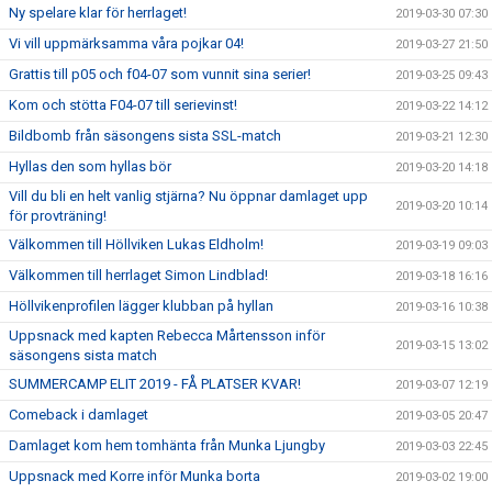
Ny spelare klar för herrlaget!
2019-03-30 07:30
Vi vill uppmärksamma våra pojkar 04!
2019-03-27 21:50
Grattis till p05 och f04-07 som vunnit sina serier!
2019-03-25 09:43
Kom och stötta F04-07 till serievinst!
2019-03-22 14:12
Bildbomb från säsongens sista SSL-match
2019-03-21 12:30
Hyllas den som hyllas bör
2019-03-20 14:18
Vill du bli en helt vanlig stjärna? Nu öppnar damlaget upp
2019-03-20 10:14
för provträning!
Välkommen till Höllviken Lukas Eldholm!
2019-03-19 09:03
Välkommen till herrlaget Simon Lindblad!
2019-03-18 16:16
Höllvikenprofilen lägger klubban på hyllan
2019-03-16 10:38
Uppsnack med kapten Rebecca Mårtensson inför
2019-03-15 13:02
säsongens sista match
SUMMERCAMP ELIT 2019 - FÅ PLATSER KVAR!
2019-03-07 12:19
Comeback i damlaget
2019-03-05 20:47
Damlaget kom hem tomhänta från Munka Ljungby
2019-03-03 22:45
Uppsnack med Korre inför Munka borta
2019-03-02 19:00