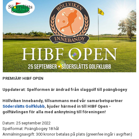
MEDLEMSKAP
OM FÖRENINGEN
KONTAKT
PREMIÄR! HIBF OPEN
Uppdaterat: Spelformen är ändrad från slaggolf till poängbogey
Höllviken Innebandy, tillsammans med vår samarbetspartner
Söderslätts Golfklubb
, bjuder härmed in till HIBF Open -
golftävlingen för alla med anknytning till föreningen!
Datum: 25 september 2022
Spelformat: Poängbogey 18 hål
Anmälningsavgift: 300 kronor betalas på plats (greenfee ingår i avgiften)