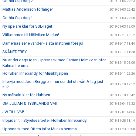
Gothia Cup dag 2
2019-01-04 22:23
Mattias Andersson förlänger
2019-01-03 23:42
Gothia Cup dag 1
2019-01-03 22:50
Ny spelare klar för SSL-laget
2019-01-03 18:09
Välkommen till Höllviken Marius!
2018-12-21 19:12
Damernas serie vänder - sista matchen före jul
2018-12-17 11:44
SKÅNEDERBY!
2018-12-17 11:38
Nu är det dags igen! Uppsnack med Fabian Holmkvist inför
2018-12-15 08:00
Kalmar hemma
Höllviken Innebandy för Musikhjälpen
2018-12-11 23:26
Intervju med Joon Berggren - hur ser det ut i vårt A-lag just
2018-12-10 17:12
nu?
Ny målvakt klar för klubben
2018-12-10 13:42
OM JULIAN & TYSKLANDS VM!
2018-12-04 16:32
JW TILL VM!
2018-12-01 14:06
Inbjudan till Styrelsearbete i Höllviken Innebandy!
2018-11-28 11:14
Uppsnack med Ottern inför Munka hemma
2018-11-23 08:00