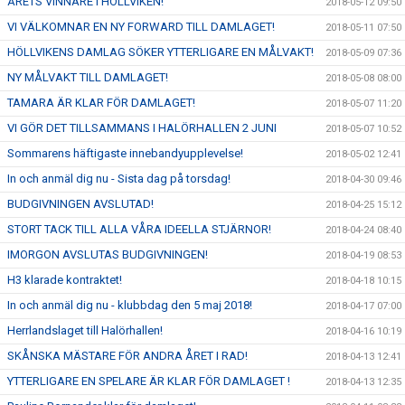
ÅRETS VINNARE I HÖLLVIKEN!
2018-05-12 09:50
VI VÄLKOMNAR EN NY FORWARD TILL DAMLAGET!
2018-05-11 07:50
HÖLLVIKENS DAMLAG SÖKER YTTERLIGARE EN MÅLVAKT!
2018-05-09 07:36
NY MÅLVAKT TILL DAMLAGET!
2018-05-08 08:00
TAMARA ÄR KLAR FÖR DAMLAGET!
2018-05-07 11:20
VI GÖR DET TILLSAMMANS I HALÖRHALLEN 2 JUNI
2018-05-07 10:52
Sommarens häftigaste innebandyupplevelse!
2018-05-02 12:41
In och anmäl dig nu - Sista dag på torsdag!
2018-04-30 09:46
BUDGIVNINGEN AVSLUTAD!
2018-04-25 15:12
STORT TACK TILL ALLA VÅRA IDEELLA STJÄRNOR!
2018-04-24 08:40
IMORGON AVSLUTAS BUDGIVNINGEN!
2018-04-19 08:53
H3 klarade kontraktet!
2018-04-18 10:15
In och anmäl dig nu - klubbdag den 5 maj 2018!
2018-04-17 07:00
Herrlandslaget till Halörhallen!
2018-04-16 10:19
SKÅNSKA MÄSTARE FÖR ANDRA ÅRET I RAD!
2018-04-13 12:41
YTTERLIGARE EN SPELARE ÄR KLAR FÖR DAMLAGET !
2018-04-13 12:35