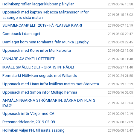
Höllvikenprofilen lägger klubban på hyllan
2019-03-16 10:38
Uppsnack med kapten Rebecca Mårtensson inför
2019-03-15 13:02
säsongens sista match
SUMMERCAMP ELIT 2019 - FÅ PLATSER KVAR!
2019-03-07 12:19
Comeback i damlaget
2019-03-05 20:47
Damlaget kom hem tomhänta från Munka Ljungby
2019-03-03 22:45
Uppsnack med Korre inför Munka borta
2019-03-02 19:00
VINNARE AV CYKELLOTTERIET!
2019-02-28 11:48
IKVÄLL SMÄLLER DET - GRATIS INTRÄDE!
2019-02-27 11:40
Formstarkt Höllviken segrade mot Willands
2019-02-24 21:55
Uppsnack med Linus inför kvällens match mot Storvreta
2019-02-19 13:19
Uppsnack med Simon inför Mullsjö hemma
2019-02-16 02:05
ANMÄLNINGARNA STRÖMMAR IN, SÄKRA DIN PLATS
2019-02-13 10:04
IDAG!
Uppsnack inför Växjö med CA
2019-02-09 12:19
Pressmeddelande, 2019-02-08
2019-02-08 17:09
Höllviken väljer PFL till nästa säsong
2019-02-08 12:47