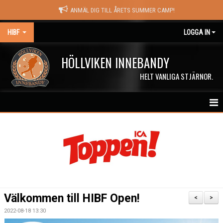
ANMÄL DIG TILL ÅRETS SUMMER CAMP!
HIBF
LOGGA IN
HÖLLVIKEN INNEBANDY
HELT VANLIGA STJÄRNOR.
HEM
HALÖRSTREAM
MATCHER
NYHETER
Välkommen till HIBF Open!
<
>
KALENDER
2022-08-18 13:30