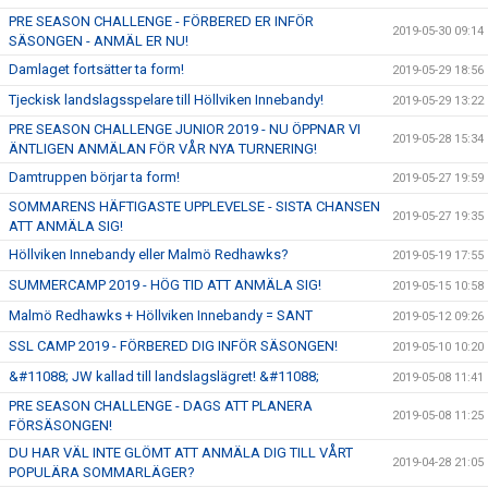
PRE SEASON CHALLENGE - FÖRBERED ER INFÖR
2019-05-30 09:14
SÄSONGEN - ANMÄL ER NU!
Damlaget fortsätter ta form!
2019-05-29 18:56
Tjeckisk landslagsspelare till Höllviken Innebandy!
2019-05-29 13:22
PRE SEASON CHALLENGE JUNIOR 2019 - NU ÖPPNAR VI
2019-05-28 15:34
ÄNTLIGEN ANMÄLAN FÖR VÅR NYA TURNERING!
Damtruppen börjar ta form!
2019-05-27 19:59
SOMMARENS HÄFTIGASTE UPPLEVELSE - SISTA CHANSEN
2019-05-27 19:35
ATT ANMÄLA SIG!
Höllviken Innebandy eller Malmö Redhawks?
2019-05-19 17:55
SUMMERCAMP 2019 - HÖG TID ATT ANMÄLA SIG!
2019-05-15 10:58
Malmö Redhawks + Höllviken Innebandy = SANT
2019-05-12 09:26
SSL CAMP 2019 - FÖRBERED DIG INFÖR SÄSONGEN!
2019-05-10 10:20
&#11088; JW kallad till landslagslägret! &#11088;
2019-05-08 11:41
PRE SEASON CHALLENGE - DAGS ATT PLANERA
2019-05-08 11:25
FÖRSÄSONGEN!
DU HAR VÄL INTE GLÖMT ATT ANMÄLA DIG TILL VÅRT
2019-04-28 21:05
POPULÄRA SOMMARLÄGER?