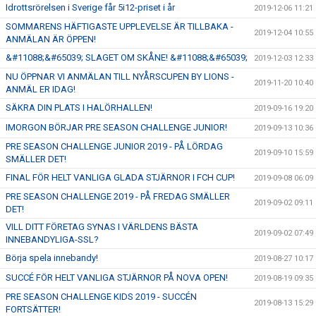
Idrottsrörelsen i Sverige får 5i12-priset i år
2019-12-06 11:21
SOMMARENS HÄFTIGASTE UPPLEVELSE ÄR TILLBAKA -
2019-12-04 10:55
ANMÄLAN ÄR ÖPPEN!
&#11088;&#65039; SLAGET OM SKÅNE! &#11088;&#65039;
2019-12-03 12:33
NU ÖPPNAR VI ANMÄLAN TILL NYÅRSCUPEN BY LIONS -
2019-11-20 10:40
ANMÄL ER IDAG!
SÄKRA DIN PLATS I HALÖRHALLEN!
2019-09-16 19:20
IMORGON BÖRJAR PRE SEASON CHALLENGE JUNIOR!
2019-09-13 10:36
PRE SEASON CHALLENGE JUNIOR 2019 - PÅ LÖRDAG
2019-09-10 15:59
SMÄLLER DET!
FINAL FÖR HELT VANLIGA GLADA STJÄRNOR I FCH CUP!
2019-09-08 06:09
PRE SEASON CHALLENGE 2019 - PÅ FREDAG SMÄLLER
2019-09-02 09:11
DET!
VILL DITT FÖRETAG SYNAS I VÄRLDENS BÄSTA
2019-09-02 07:49
INNEBANDYLIGA-SSL?
Börja spela innebandy!
2019-08-27 10:17
SUCCÉ FÖR HELT VANLIGA STJÄRNOR PÅ NOVA OPEN!
2019-08-19 09:35
PRE SEASON CHALLENGE KIDS 2019 - SUCCÉN
2019-08-13 15:29
FORTSÄTTER!