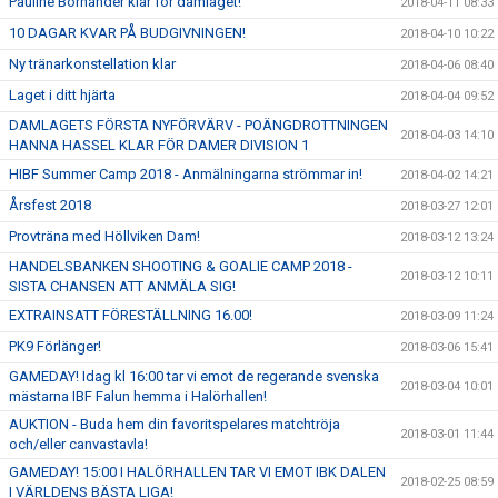
Pauline Bornander klar för damlaget!
2018-04-11 08:33
10 DAGAR KVAR PÅ BUDGIVNINGEN!
2018-04-10 10:22
Ny tränarkonstellation klar
2018-04-06 08:40
Laget i ditt hjärta
2018-04-04 09:52
DAMLAGETS FÖRSTA NYFÖRVÄRV - POÄNGDROTTNINGEN
2018-04-03 14:10
HANNA HASSEL KLAR FÖR DAMER DIVISION 1
HIBF Summer Camp 2018 - Anmälningarna strömmar in!
2018-04-02 14:21
Årsfest 2018
2018-03-27 12:01
Provträna med Höllviken Dam!
2018-03-12 13:24
HANDELSBANKEN SHOOTING & GOALIE CAMP 2018 -
2018-03-12 10:11
SISTA CHANSEN ATT ANMÄLA SIG!
EXTRAINSATT FÖRESTÄLLNING 16.00!
2018-03-09 11:24
PK9 Förlänger!
2018-03-06 15:41
GAMEDAY! Idag kl 16:00 tar vi emot de regerande svenska
2018-03-04 10:01
mästarna IBF Falun hemma i Halörhallen!
AUKTION - Buda hem din favoritspelares matchtröja
2018-03-01 11:44
och/eller canvastavla!
GAMEDAY! 15:00 I HALÖRHALLEN TAR VI EMOT IBK DALEN
2018-02-25 08:59
I VÄRLDENS BÄSTA LIGA!