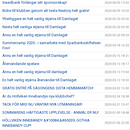
Swedbank förlänger sitt sponsorskap!
2020-06-09 13:42
Bidra till klubben genom att testa Nextory helt gratis!
2020-06-09 10:03
Ytterliggare en helt vanlig stjärna till Damlaget
2020-05-20 09:56
Nästa helt vanliga stjärna till Damlaget
2020-05-20 09:30
Ännu en helt vanlig stjärna till Damlaget
2020-05-20 09:24
Summercamp 2020 - i samarbete med Sparbanksstiftelsen
2020-05-18 16:33
Finn!
Ännu en helt vanlig stjärna till Damlaget
2020-05-15 18:21
Återvändande spelare
2020-05-15 18:17
Ännu en helt vanlig stjärna till damlaget
2020-05-13 19:04
En helt vanlig stjärna återvänder till Damlaget
2020-05-13 18:55
GRATIS ENTRÉ PÅ SÄSONGENS SISTA HEMMAMATCH!
2020-03-02 15:00
Är du Höllviken Innebandys nya klubbchef?
2020-02-24 18:58
TACK FÖR MIG! NU VÄNTAR NYA UTMANINGAR!
2020-02-21 10:47
SOMMARENS HÄFTIGASTE UPPLEVELSE - ANMÄL ER NU!
2020-01-09 18:48
HÖLLVIKEN INNEBANDY &#10084;&#65039; GOTHIA
2020-01-06 22:00
INNEBANDY CUP!