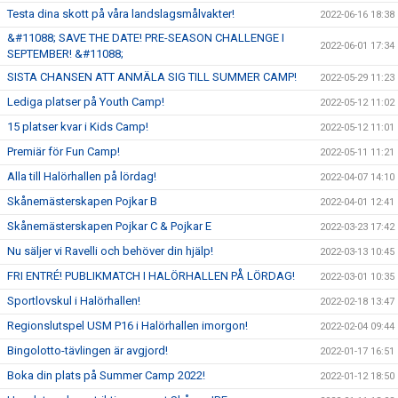
Testa dina skott på våra landslagsmålvakter!
2022-06-16 18:38
&#11088; SAVE THE DATE! PRE-SEASON CHALLENGE I
2022-06-01 17:34
SEPTEMBER! &#11088;
SISTA CHANSEN ATT ANMÄLA SIG TILL SUMMER CAMP!
2022-05-29 11:23
Lediga platser på Youth Camp!
2022-05-12 11:02
15 platser kvar i Kids Camp!
2022-05-12 11:01
Premiär för Fun Camp!
2022-05-11 11:21
Alla till Halörhallen på lördag!
2022-04-07 14:10
Skånemästerskapen Pojkar B
2022-04-01 12:41
Skånemästerskapen Pojkar C & Pojkar E
2022-03-23 17:42
Nu säljer vi Ravelli och behöver din hjälp!
2022-03-13 10:45
FRI ENTRÉ! PUBLIKMATCH I HALÖRHALLEN PÅ LÖRDAG!
2022-03-01 10:35
Sportlovskul i Halörhallen!
2022-02-18 13:47
Regionslutspel USM P16 i Halörhallen imorgon!
2022-02-04 09:44
Bingolotto-tävlingen är avgjord!
2022-01-17 16:51
Boka din plats på Summer Camp 2022!
2022-01-12 18:50