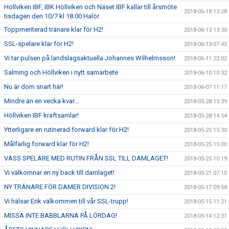
Höllviken IBF, IBK Höllviken och Näset IBF kallar till årsmöte
2018-06-18 13:28
tisdagen den 10/7 kl 18.00 Halör
Toppmeriterad tränare klar för H2!
2018-06-13 13:30
SSL-spelare klar för H2!
2018-06-13 07:45
Vi tar pulsen på landslagsaktuella Johannes Wilhelmsson!
2018-06-11 22:02
Salming och Höllviken i nytt samarbete
2018-06-10 10:32
Nu är dom snart här!
2018-06-07 11:17
Mindre än en vecka kvar…
2018-05-28 15:39
Höllviken IBF kraftsamlar!
2018-05-28 14:54
Ytterligare en rutinerad forward klar för H2!
2018-05-25 15:30
Målfarlig forward klar för H2!
2018-05-25 15:00
VASS SPELARE MED RUTIN FRÅN SSL TILL DAMLAGET!
2018-05-25 10:19
Vi välkomnar en ny back till damlaget!
2018-05-21 07:10
NY TRÄNARE FÖR DAMER DIVISION 2!
2018-05-17 09:58
Vi hälsar Erik välkommen till vår SSL-trupp!
2018-05-15 11:21
MISSA INTE BABBLARNA PÅ LÖRDAG!
2018-05-14 12:31