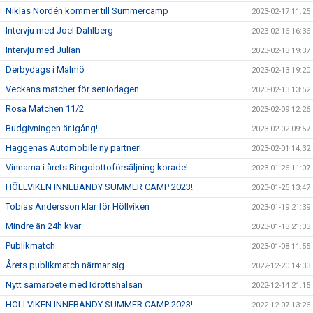
Niklas Nordén kommer till Summercamp
2023-02-17 11:25
Intervju med Joel Dahlberg
2023-02-16 16:36
Intervju med Julian
2023-02-13 19:37
Derbydags i Malmö
2023-02-13 19:20
Veckans matcher för seniorlagen
2023-02-13 13:52
Rosa Matchen 11/2
2023-02-09 12:26
Budgivningen är igång!
2023-02-02 09:57
Häggenäs Automobile ny partner!
2023-02-01 14:32
Vinnarna i årets Bingolottoförsäljning korade!
2023-01-26 11:07
HÖLLVIKEN INNEBANDY SUMMER CAMP 2023!
2023-01-25 13:47
Tobias Andersson klar för Höllviken
2023-01-19 21:39
Mindre än 24h kvar
2023-01-13 21:33
Publikmatch
2023-01-08 11:55
Årets publikmatch närmar sig
2022-12-20 14:33
Nytt samarbete med Idrottshälsan
2022-12-14 21:15
HÖLLVIKEN INNEBANDY SUMMER CAMP 2023!
2022-12-07 13:26