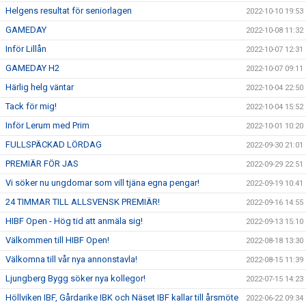
Helgens resultat för seniorlagen
2022-10-10 19:53
GAMEDAY
2022-10-08 11:32
Inför Lillån
2022-10-07 12:31
GAMEDAY H2
2022-10-07 09:11
Härlig helg väntar
2022-10-04 22:50
Tack för mig!
2022-10-04 15:52
Inför Lerum med Prim
2022-10-01 10:20
FULLSPÄCKAD LÖRDAG
2022-09-30 21:01
PREMIÄR FÖR JAS
2022-09-29 22:51
Vi söker nu ungdomar som vill tjäna egna pengar!
2022-09-19 10:41
24 TIMMAR TILL ALLSVENSK PREMIÄR!
2022-09-16 14:55
HIBF Open - Hög tid att anmäla sig!
2022-09-13 15:10
Välkommen till HIBF Open!
2022-08-18 13:30
Välkomna till vår nya annonstavla!
2022-08-15 11:39
Ljungberg Bygg söker nya kollegor!
2022-07-15 14:23
Höllviken IBF, Gårdarike IBK och Näset IBF kallar till årsmöte
2022-06-22 09:34