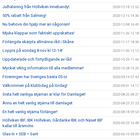
Julhälsning från Höllviken Innebandy!
2020-12-18 12:52
50% rabatt från Salming!
2020-12-15 14:36
Nu behövs din hjälp mer än någonsin!
2020-12-08 16:45
Mjuka klappar som faktiskt uppskattas!
2020-11-26 12:18
Förlängda skärpta allmänna råd i Skåne
2020-11-17 18:36
Loppis på söndag 8 nov kl 12-14!
2020-11-06 12:12
Uppdaterade och förtydligande av råd
2020-10-29 11:44
Mycket viktig information till alla medlemmar!
2020-10-28 15:26
Föreningen har Sveriges bästa 05:or
2020-09-14 07:43
Välkommen på klubbdag på lördag!
2020-09-01 14:17
Sista helt vanliga stjärnan är klar för Damlaget!
2020-08-25 08:27
Ännu en helt vanlig stjärna till damlaget
2020-08-23 21:23
En helt vanlig stjärna förlänger!
2020-08-18 09:53
Höllviken IBF, IBK Höllviken, Gårdarike IBK och Näset IBF
2020-06-23 16:48
kallar till årsmöte.
Glas In + SEB = Sant
2020-06-10 09:09