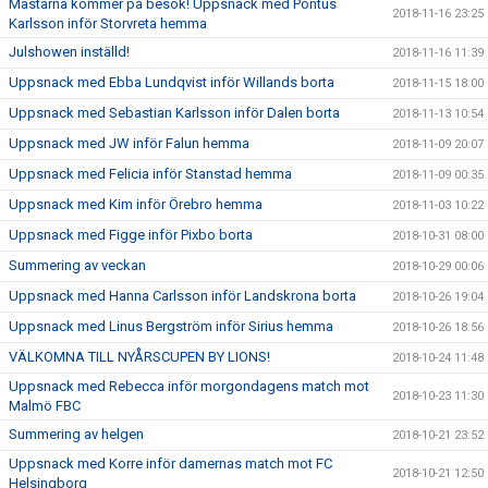
Mästarna kommer på besök! Uppsnack med Pontus
2018-11-16 23:25
Karlsson inför Storvreta hemma
Julshowen inställd!
2018-11-16 11:39
Uppsnack med Ebba Lundqvist inför Willands borta
2018-11-15 18:00
Uppsnack med Sebastian Karlsson inför Dalen borta
2018-11-13 10:54
Uppsnack med JW inför Falun hemma
2018-11-09 20:07
Uppsnack med Felicia inför Stanstad hemma
2018-11-09 00:35
Uppsnack med Kim inför Örebro hemma
2018-11-03 10:22
Uppsnack med Figge inför Pixbo borta
2018-10-31 08:00
Summering av veckan
2018-10-29 00:06
Uppsnack med Hanna Carlsson inför Landskrona borta
2018-10-26 19:04
Uppsnack med Linus Bergström inför Sirius hemma
2018-10-26 18:56
VÄLKOMNA TILL NYÅRSCUPEN BY LIONS!
2018-10-24 11:48
Uppsnack med Rebecca inför morgondagens match mot
2018-10-23 11:30
Malmö FBC
Summering av helgen
2018-10-21 23:52
Uppsnack med Korre inför damernas match mot FC
2018-10-21 12:50
Helsingborg