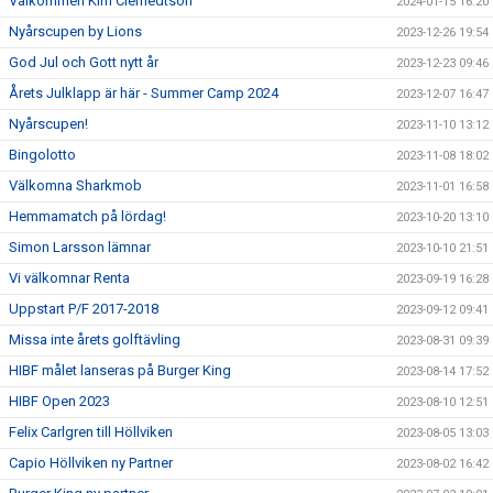
Välkommen Kim Clemedtson
2024-01-15 16:20
Nyårscupen by Lions
2023-12-26 19:54
God Jul och Gott nytt år
2023-12-23 09:46
Årets Julklapp är här - Summer Camp 2024
2023-12-07 16:47
Nyårscupen!
2023-11-10 13:12
Bingolotto
2023-11-08 18:02
Välkomna Sharkmob
2023-11-01 16:58
Hemmamatch på lördag!
2023-10-20 13:10
Simon Larsson lämnar
2023-10-10 21:51
Vi välkomnar Renta
2023-09-19 16:28
Uppstart P/F 2017-2018
2023-09-12 09:41
Missa inte årets golftävling
2023-08-31 09:39
HIBF målet lanseras på Burger King
2023-08-14 17:52
HIBF Open 2023
2023-08-10 12:51
Felix Carlgren till Höllviken
2023-08-05 13:03
Capio Höllviken ny Partner
2023-08-02 16:42