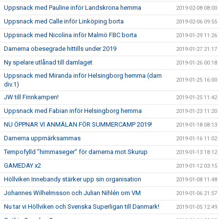
Uppsnack med Pauline inför Landskrona hemma
2019-02-08 08:00
Uppsnack med Calle inför Linköping borta
2019-02-06 09:55
Uppsnack med Nicolina inför Malmö FBC borta
2019-01-29 11:26
Damerna obesegrade hittills under 2019
2019-01-27 21:17
Ny spelare utlånad till damlaget
2019-01-26 00:18
Uppsnack med Miranda inför Helsingborg hemma (dam
2019-01-25 16:00
div.1)
JW till Finnkampen!
2019-01-25 11:42
Uppsnack med Fabian inför Helsingborg hemma
2019-01-23 11:20
NU ÖPPNAR VI ANMÄLAN FÖR SUMMERCAMP 2019!
2019-01-18 08:13
Damerna uppmärksammas
2019-01-16 11:02
Tempofylld ”himmaseger” för damerna mot Skurup
2019-01-13 18:12
GAMEDAY x2
2019-01-12 03:15
Höllviken Innebandy stärker upp sin organisation
2019-01-08 11:48
Johannes Wilhelmsson och Julian Nihlén om VM
2019-01-06 21:57
Nu tar vi Höllviken och Svenska Superligan till Danmark!
2019-01-05 12:49