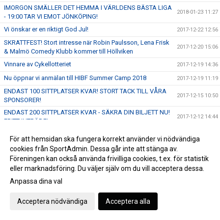
IMORGON SMÄLLER DET HEMMA I VÄRLDENS BÄSTA LIGA
2018-01-23 11:27
- 19:00 TAR VI EMOT JÖNKÖPING!
Vi önskar er en riktigt God Jul!
2017-12-22 12:56
SKRATTFEST! Stort intresse när Robin Paulsson, Lena Frisk
2017-12-20 15:06
& Malmö Comedy Klubb kommer till Höllviken
Vinnare av Cykellotteriet
2017-12-19 14:36
Nu öppnar vi anmälan till HIBF Summer Camp 2018
2017-12-19 11:19
ENDAST 100 SITTPLATSER KVAR! STORT TACK TILL VÅRA
2017-12-15 10:50
SPONSORER!
ENDAST 200 SITTPLATSER KVAR - SÄKRA DIN BILJETT NU!
2017-12-12 14:44
FRITT INTRÄDE!
SKRATTFEST! Robin Paulsson, Lena Frisk & MACK kommer
2017-12-09 13:23
För att hemsidan ska fungera korrekt använder vi nödvändiga
till Halörhallen 8/1 - Perfekt julklapp!
cookies från SportAdmin. Dessa går inte att stänga av.
FRITT INTRÄDE & Publikfest när vi tar emot SM-Finalisterna
Föreningen kan också använda frivilliga cookies, t.ex. för statistik
2017-12-05 17:12
Växjö Vipers den 17 December!
eller marknadsföring. Du väljer själv om du vill acceptera dessa.
Gameday - Skånederby i världens bästa liga - 16:00 i
2017-12-03 09:49
Anpassa dina val
Halörhallen
Ta del av fantastiska erbjudanden hos välkända webbutiker
Acceptera nödvändiga
Acceptera alla
2017-12-01 15:32
samtidigt som du stöttar föreningen!
GAMEDAY - 19:00 möter vi Pixbo Wallenstam på bortaplan!
2017-11-29 09:26