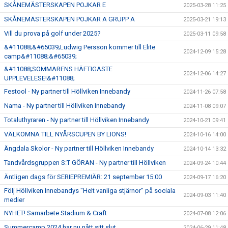
SKÅNEMÄSTERSKAPEN POJKAR E
2025-03-28 11:25
SKÅNEMÄSTERSKAPEN POJKAR A GRUPP A
2025-03-21 19:13
Vill du prova på golf under 2025?
2025-03-11 09:58
&#11088;&#65039;Ludwig Persson kommer till Elite
2024-12-09 15:28
camp&#11088;&#65039;
&#11088;SOMMARENS HÄFTIGASTE
2024-12-06 14:27
UPPLEVELESE!&#11088;
Festool - Ny partner till Höllviken Innebandy
2024-11-26 07:58
Nama - Ny partner till Höllviken Innebandy
2024-11-08 09:07
Totaluthyraren - Ny partner till Höllviken Innebandy
2024-10-21 09:41
VÄLKOMNA TILL NYÅRSCUPEN BY LIONS!
2024-10-16 14:00
Ängdala Skolor - Ny partner till Höllviken Innebandy
2024-10-14 13:32
Tandvårdsgruppen S:T GÖRAN - Ny partner till Höllviken
2024-09-24 10:44
Äntligen dags för SERIEPREMIÄR: 21 september 15:00
2024-09-17 16:20
Följ Höllviken Innebandys "Helt vanliga stjärnor" på sociala
2024-09-03 11:40
medier
NYHET! Samarbete Stadium & Craft
2024-07-08 12:06
Summercamp 2024 har nu nått sitt slut
2024-06-29 11:48