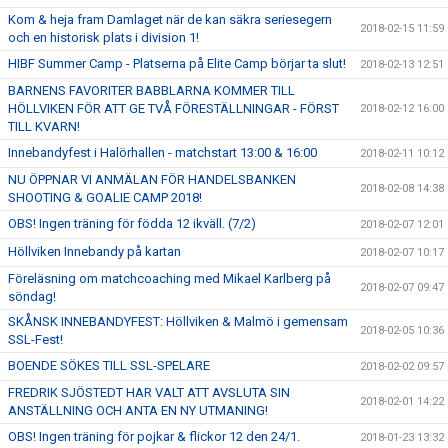
Kom & heja fram Damlaget när de kan säkra seriesegern
2018-02-15 11:59
och en historisk plats i division 1!
HIBF Summer Camp - Platserna på Elite Camp börjar ta slut!
2018-02-13 12:51
BARNENS FAVORITER BABBLARNA KOMMER TILL
HÖLLVIKEN FÖR ATT GE TVÅ FÖRESTÄLLNINGAR - FÖRST
2018-02-12 16:00
TILL KVARN!
Innebandyfest i Halörhallen - matchstart 13:00 & 16:00
2018-02-11 10:12
NU ÖPPNAR VI ANMÄLAN FÖR HANDELSBANKEN
2018-02-08 14:38
SHOOTING & GOALIE CAMP 2018!
OBS! Ingen träning för födda 12 ikväll. (7/2)
2018-02-07 12:01
Höllviken Innebandy på kartan
2018-02-07 10:17
Föreläsning om matchcoaching med Mikael Karlberg på
2018-02-07 09:47
söndag!
SKÅNSK INNEBANDYFEST: Höllviken & Malmö i gemensam
2018-02-05 10:36
SSL-Fest!
BOENDE SÖKES TILL SSL-SPELARE
2018-02-02 09:57
FREDRIK SJÖSTEDT HAR VALT ATT AVSLUTA SIN
2018-02-01 14:22
ANSTÄLLNING OCH ANTA EN NY UTMANING!
OBS! Ingen träning för pojkar & flickor 12 den 24/1.
2018-01-23 13:32