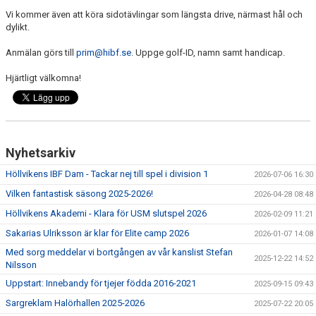
Vi kommer även att köra sidotävlingar som längsta drive, närmast hål och
dylikt.
Anmälan görs till
prim@hibf.se
. Uppge golf-ID, namn samt handicap.
Hjärtligt välkomna!
Nyhetsarkiv
Höllvikens IBF Dam - Tackar nej till spel i division 1
2026-07-06 16:30
Vilken fantastisk säsong 2025-2026!
2026-04-28 08:48
Höllvikens Akademi - Klara för USM slutspel 2026
2026-02-09 11:21
Sakarias Ulriksson är klar för Elite camp 2026
2026-01-07 14:08
Med sorg meddelar vi bortgången av vår kanslist Stefan
2025-12-22 14:52
Nilsson
Uppstart: Innebandy för tjejer födda 2016-2021
2025-09-15 09:43
Sargreklam Halörhallen 2025-2026
2025-07-22 20:05