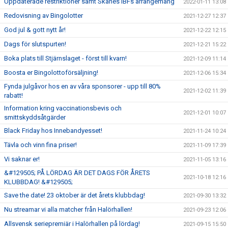
Uppdaterade restriktioner samt Skånes IBFs arrangemang
2022-01-11 13:08
Redovisning av Bingolotter
2021-12-27 12:37
God jul & gott nytt år!
2021-12-22 12:15
Dags för slutspurten!
2021-12-21 15:22
Boka plats till Stjärnslaget - först till kvarn!
2021-12-09 11:14
Boosta er Bingolottoförsäljning!
2021-12-06 15:34
Fynda julgåvor hos en av våra sponsorer - upp till 80%
2021-12-02 11:39
rabatt!
Information kring vaccinationsbevis och
2021-12-01 10:07
smittskyddsåtgärder
Black Friday hos Innebandyesset!
2021-11-24 10:24
Tävla och vinn fina priser!
2021-11-09 17:39
Vi saknar er!
2021-11-05 13:16
&#129505; PÅ LÖRDAG ÄR DET DAGS FÖR ÅRETS
2021-10-18 12:16
KLUBBDAG! &#129505;
Save the date! 23 oktober är det årets klubbdag!
2021-09-30 13:32
Nu streamar vi alla matcher från Halörhallen!
2021-09-23 12:06
Allsvensk seriepremiär i Halörhallen på lördag!
2021-09-15 15:50