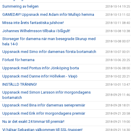
Summering av helgen
2018-10-14 19:25
GAMEDAY! Uppsnack med Adam inför Mullsjö hemma
2018-10-13 11:02
Missa inte årets fantastiska julshow!
2018-10-11 08:40
Johannes Wilhelmsson tillbaka i blågult!
2018-10-08 10:38
Storseger för damerna när man besegrade Skurup med
2018-10-08 00:07
hela 14-0
Uppsnack med Simo inför damernas första bortamatch
2018-10-07 00:01
Förlust för herrarna
2018-10-06 20:25
Uppsnack med Pontus inför Jönköping borta
2018-10-06 08:00
Uppsnack med Danne inför Höllviken - Växjö
2018-10-02 20:21
INSTÄLLD TRÄNING!
2018-10-01 13:47
Uppsnack med Simon Larsson inför morgondagens
2018-09-29 11:46
bortamatch
Uppsnack med Bina inför damernas seriepremiär
2018-09-28 18:01
Uppsnack med Erik inför morgondagens premiär
2018-09-21 20:58
Nu är det exakt 24 timmar till premiär!
2018-09-21 19:00
Vi hälsar Sebastian välkommen till SSL-truppen!
2018-09-21 14:30