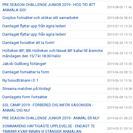
PRE SEASON CHALLENGE JUNIOR 2019 - HÖG TID ATT
2019-08-06 11:46
ANMÄLA SIG!
Corplus fortsätter och utökar sitt samarbete!
2019-08-06 08:43
Damlaget flyttar upp från egna leden!
2019-07-15 19:34
Damlaget flyttar upp från egna leden!
2019-07-15 19:19
Damlaget forsätter att ta form!
2019-06-26 19:14
Höllviken IBF, IBK Höllviken och Näset IBF kallar till årsmöte
2019-06-24 13:13
måndagen den 15/7 kl 18.00 Halör
Jakob Gullberg förlänger!
2019-06-24 10:30
Damlaget fortsätter ta form
2019-06-24 08:15
Ny huvudtränare i D 1
2019-06-16 15:36
Streama matchen på lördag!
2019-06-12 18:38
Damlagets form fortsätter
2019-06-08 16:12
SSL CAMP 2019 - FÖRBERED DIG INFÖR SÄSONGEN -
2019-06-04 13:55
ANMÄL DIG NU!
PRE SEASON CHALLENGE JUNIOR 2019 - ANMÄL ER NU!
2019-06-01 08:23
SOMMARENS HÄFTIGASTE UPPLEVELSE - ENDAST 72
2019-05-31 09:14
TIMMAR KVAR INNAN VI STÄNGER ANMÄLAN.