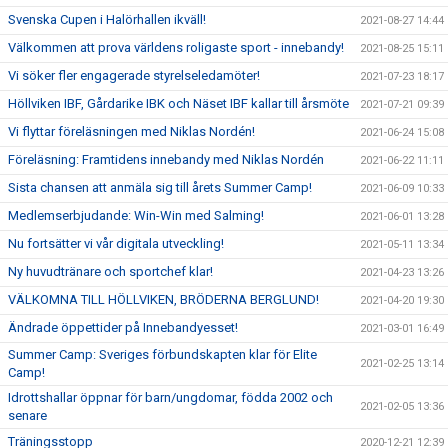
Svenska Cupen i Halörhallen ikväll!
2021-08-27 14:44
Välkommen att prova världens roligaste sport - innebandy!
2021-08-25 15:11
Vi söker fler engagerade styrelseledamöter!
2021-07-23 18:17
Höllviken IBF, Gårdarike IBK och Näset IBF kallar till årsmöte
2021-07-21 09:39
Vi flyttar föreläsningen med Niklas Nordén!
2021-06-24 15:08
Föreläsning: Framtidens innebandy med Niklas Nordén
2021-06-22 11:11
Sista chansen att anmäla sig till årets Summer Camp!
2021-06-09 10:33
Medlemserbjudande: Win-Win med Salming!
2021-06-01 13:28
Nu fortsätter vi vår digitala utveckling!
2021-05-11 13:34
Ny huvudtränare och sportchef klar!
2021-04-23 13:26
VÄLKOMNA TILL HÖLLVIKEN, BRÖDERNA BERGLUND!
2021-04-20 19:30
Ändrade öppettider på Innebandyesset!
2021-03-01 16:49
Summer Camp: Sveriges förbundskapten klar för Elite
2021-02-25 13:14
Camp!
Idrottshallar öppnar för barn/ungdomar, födda 2002 och
2021-02-05 13:36
senare
Träningsstopp
2020-12-21 12:39