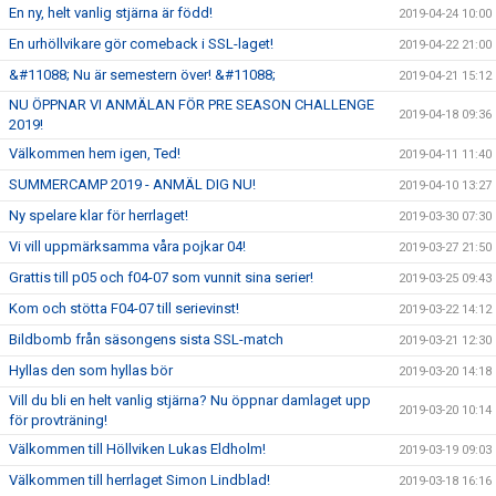
En ny, helt vanlig stjärna är född!
2019-04-24 10:00
En urhöllvikare gör comeback i SSL-laget!
2019-04-22 21:00
&#11088; Nu är semestern över! &#11088;
2019-04-21 15:12
NU ÖPPNAR VI ANMÄLAN FÖR PRE SEASON CHALLENGE
2019-04-18 09:36
2019!
Välkommen hem igen, Ted!
2019-04-11 11:40
SUMMERCAMP 2019 - ANMÄL DIG NU!
2019-04-10 13:27
Ny spelare klar för herrlaget!
2019-03-30 07:30
Vi vill uppmärksamma våra pojkar 04!
2019-03-27 21:50
Grattis till p05 och f04-07 som vunnit sina serier!
2019-03-25 09:43
Kom och stötta F04-07 till serievinst!
2019-03-22 14:12
Bildbomb från säsongens sista SSL-match
2019-03-21 12:30
Hyllas den som hyllas bör
2019-03-20 14:18
Vill du bli en helt vanlig stjärna? Nu öppnar damlaget upp
2019-03-20 10:14
för provträning!
Välkommen till Höllviken Lukas Eldholm!
2019-03-19 09:03
Välkommen till herrlaget Simon Lindblad!
2019-03-18 16:16