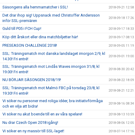
Säsongens alla hemmamatcher i SSL!
2018-09-21 12:58
Det drar ihop sig! Uppsnack med Christoffer Andersson
2018-09-18 17:26
inför SSL-premiären
Guld till P05 i FCH Cup!
2018-09-17 18:33
Köp ditt årskort eller dina matchbiljetter här!
2018-09-17 08:13
PRESEASON CHALLENGE 2018!
2018-09-05 11:19
SSL: Träningsmatch mot danska landslaget imorgon 2/9, kl
2018-09-01 19:00
14.30! Fri entré!
SSL: Träningsmatch mot Lindås Waves imorgon 31/8, kl
2018-08-30 20:42
19.00! Fri entré!
NU BÖRJAR SÄSONGEN 2018/19!
2018-08-22 18:09
SSL: Träningsmatch mot Malmö FBC på torsdag 23/8, kl
2018-08-21 12:21
19.30! Fri entré!
Vi söker nu personer med roliga idéer, bra initiativförmåga
2018-08-16 08:34
och en vilja att bidra!
Vi söker nu akut boende till en av våra spelare!
2018-08-13 10:59
Nu drar Czech Open 2018 igång!
2018-08-06 12:05
Vi söker en ny massör till SSL-laget!
2018-07-14 17:16