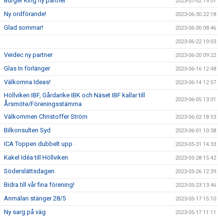
Burger King ny partner
2023-07-02 19:01
Ny ordförande!
2023-06-30 22:18
Glad sommar!
2023-06-30 08:46
2023-06-22 19:03
Veidec ny partner
2023-06-20 09:22
Glas In förlänger
2023-06-16 12:48
Välkomna Ideas!
2023-06-14 12:57
Höllviken IBF, Gårdarike IBK och Näset IBF kallar till
2023-06-05 13:01
Årsmöte/Föreningsstämma
Välkommen Christoffer Ström
2023-06-02 18:53
Bilkonsulten Syd
2023-06-01 10:38
ICA Toppen dubbelt upp
2023-05-31 14:33
Kakel Idéa till Höllviken
2023-05-28 15:42
Söderslättsdagen
2023-05-26 12:39
Bidra till vår fina förening!
2023-05-23 13:46
Anmälan stänger 28/5
2023-05-17 15:10
Ny sarg på väg
2023-05-17 11:11