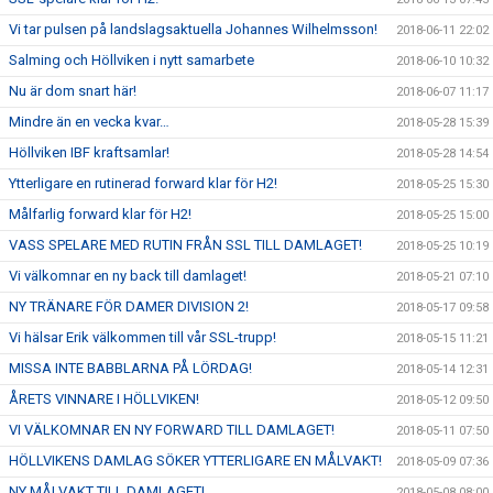
Vi tar pulsen på landslagsaktuella Johannes Wilhelmsson!
2018-06-11 22:02
Salming och Höllviken i nytt samarbete
2018-06-10 10:32
Nu är dom snart här!
2018-06-07 11:17
Mindre än en vecka kvar…
2018-05-28 15:39
Höllviken IBF kraftsamlar!
2018-05-28 14:54
Ytterligare en rutinerad forward klar för H2!
2018-05-25 15:30
Målfarlig forward klar för H2!
2018-05-25 15:00
VASS SPELARE MED RUTIN FRÅN SSL TILL DAMLAGET!
2018-05-25 10:19
Vi välkomnar en ny back till damlaget!
2018-05-21 07:10
NY TRÄNARE FÖR DAMER DIVISION 2!
2018-05-17 09:58
Vi hälsar Erik välkommen till vår SSL-trupp!
2018-05-15 11:21
MISSA INTE BABBLARNA PÅ LÖRDAG!
2018-05-14 12:31
ÅRETS VINNARE I HÖLLVIKEN!
2018-05-12 09:50
VI VÄLKOMNAR EN NY FORWARD TILL DAMLAGET!
2018-05-11 07:50
HÖLLVIKENS DAMLAG SÖKER YTTERLIGARE EN MÅLVAKT!
2018-05-09 07:36
NY MÅLVAKT TILL DAMLAGET!
2018-05-08 08:00