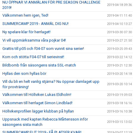
NU ÖPPNAR VI ANMÄLAN FÖR PRE SEASON CHALLENGE
2019-04-18 09:36
2019!
Välkommen hem igen, Ted!
2019-04-11 11:40
SUMMERCAMP 2019 - ANMÄL DIG NU!
2019-04-10 13:27
Ny spelare klar för herrlaget!
2019-03-30 07:30
Vi vill uppmärksamma våra pojkar 04!
2019-03-27 21:50
Grattis till p05 och f04-07 som vunnit sina serier!
2019-03-25 09:43
Kom och stötta F04-07 till serievinst!
2019-03-22 14:12
Bildbomb från säsongens sista SSL-match
2019-03-21 12:30
Hyllas den som hyllas bör
2019-03-20 14:18
Vill du bli en helt vanlig stjärna? Nu öppnar damlaget upp
2019-03-20 10:14
för provträning!
Välkommen till Höllviken Lukas Eldholm!
2019-03-19 09:03
Välkommen till herrlaget Simon Lindblad!
2019-03-18 16:16
Höllvikenprofilen lägger klubban på hyllan
2019-03-16 10:38
Uppsnack med kapten Rebecca Mårtensson inför
2019-03-15 13:02
säsongens sista match
SUMMERCAMP ELIT 2019 - FÅ PLATSER KVAR!
2019-03-07 12:19