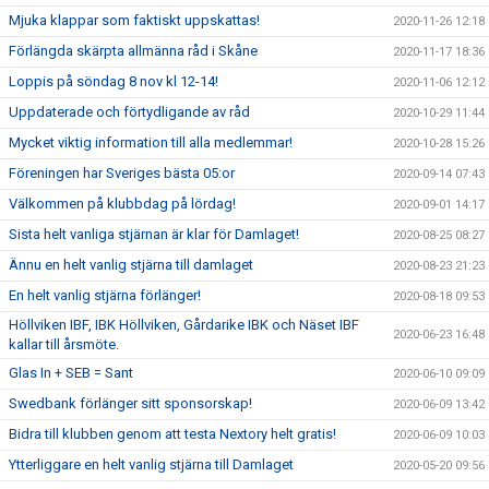
Mjuka klappar som faktiskt uppskattas!
2020-11-26 12:18
Förlängda skärpta allmänna råd i Skåne
2020-11-17 18:36
Loppis på söndag 8 nov kl 12-14!
2020-11-06 12:12
Uppdaterade och förtydligande av råd
2020-10-29 11:44
Mycket viktig information till alla medlemmar!
2020-10-28 15:26
Föreningen har Sveriges bästa 05:or
2020-09-14 07:43
Välkommen på klubbdag på lördag!
2020-09-01 14:17
Sista helt vanliga stjärnan är klar för Damlaget!
2020-08-25 08:27
Ännu en helt vanlig stjärna till damlaget
2020-08-23 21:23
En helt vanlig stjärna förlänger!
2020-08-18 09:53
Höllviken IBF, IBK Höllviken, Gårdarike IBK och Näset IBF
2020-06-23 16:48
kallar till årsmöte.
Glas In + SEB = Sant
2020-06-10 09:09
Swedbank förlänger sitt sponsorskap!
2020-06-09 13:42
Bidra till klubben genom att testa Nextory helt gratis!
2020-06-09 10:03
Ytterliggare en helt vanlig stjärna till Damlaget
2020-05-20 09:56