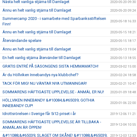
Nästa helt vanliga stjärna till Damlaget
2020-05-20 09:30
Ännu en helt vanlig stjärna till Damlaget
2020-05-20 09:24
Summercamp 2020 - i samarbete med Sparbanksstiftelsen
2020-05-18 16:33
Finn!
Ännu en helt vanlig stjärna till Damlaget
2020-05-15 18:21
Återvändande spelare
2020-05-15 18:17
Ännu en helt vanlig stjärna till damlaget
2020-05-13 19:04
En helt vanlig stjärna återvänder till Damlaget
2020-05-13 18:55
GRATIS ENTRÉ PÅ SÄSONGENS SISTA HEMMAMATCH!
2020-03-02 15:00
Är du Höllviken Innebandys nya klubbchef?
2020-02-24 18:58
TACK FÖR MIG! NU VÄNTAR NYA UTMANINGAR!
2020-02-21 10:47
SOMMARENS HÄFTIGASTE UPPLEVELSE - ANMÄL ER NU!
2020-01-09 18:48
HÖLLVIKEN INNEBANDY &#10084;&#65039; GOTHIA
2020-01-06 22:00
INNEBANDY CUP!
Idrottsrörelsen i Sverige får 5i12-priset i år
2019-12-06 11:21
SOMMARENS HÄFTIGASTE UPPLEVELSE ÄR TILLBAKA -
2019-12-04 10:55
ANMÄLAN ÄR ÖPPEN!
&#11088;&#65039; SLAGET OM SKÅNE! &#11088;&#65039;
2019-12-03 12:33