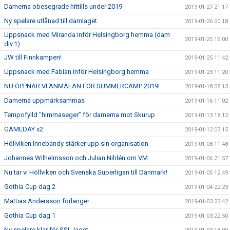
Damerna obesegrade hittills under 2019
2019-01-27 21:17
Ny spelare utlånad till damlaget
2019-01-26 00:18
Uppsnack med Miranda inför Helsingborg hemma (dam
2019-01-25 16:00
div.1)
JW till Finnkampen!
2019-01-25 11:42
Uppsnack med Fabian inför Helsingborg hemma
2019-01-23 11:20
NU ÖPPNAR VI ANMÄLAN FÖR SUMMERCAMP 2019!
2019-01-18 08:13
Damerna uppmärksammas
2019-01-16 11:02
Tempofylld ”himmaseger” för damerna mot Skurup
2019-01-13 18:12
GAMEDAY x2
2019-01-12 03:15
Höllviken Innebandy stärker upp sin organisation
2019-01-08 11:48
Johannes Wilhelmsson och Julian Nihlén om VM
2019-01-06 21:57
Nu tar vi Höllviken och Svenska Superligan till Danmark!
2019-01-05 12:49
Gothia Cup dag 2
2019-01-04 22:23
Mattias Andersson förlänger
2019-01-03 23:42
Gothia Cup dag 1
2019-01-03 22:50
Ny spelare klar för SSL-laget