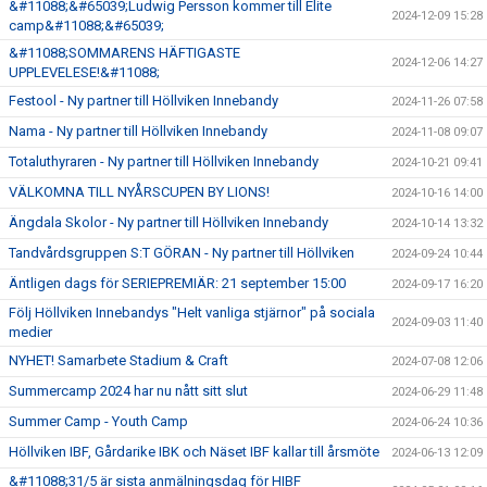
&#11088;&#65039;Ludwig Persson kommer till Elite
2024-12-09 15:28
camp&#11088;&#65039;
&#11088;SOMMARENS HÄFTIGASTE
2024-12-06 14:27
UPPLEVELESE!&#11088;
Festool - Ny partner till Höllviken Innebandy
2024-11-26 07:58
Nama - Ny partner till Höllviken Innebandy
2024-11-08 09:07
Totaluthyraren - Ny partner till Höllviken Innebandy
2024-10-21 09:41
VÄLKOMNA TILL NYÅRSCUPEN BY LIONS!
2024-10-16 14:00
Ängdala Skolor - Ny partner till Höllviken Innebandy
2024-10-14 13:32
Tandvårdsgruppen S:T GÖRAN - Ny partner till Höllviken
2024-09-24 10:44
Äntligen dags för SERIEPREMIÄR: 21 september 15:00
2024-09-17 16:20
Följ Höllviken Innebandys "Helt vanliga stjärnor" på sociala
2024-09-03 11:40
medier
NYHET! Samarbete Stadium & Craft
2024-07-08 12:06
Summercamp 2024 har nu nått sitt slut
2024-06-29 11:48
Summer Camp - Youth Camp
2024-06-24 10:36
Höllviken IBF, Gårdarike IBK och Näset IBF kallar till årsmöte
2024-06-13 12:09
&#11088;31/5 är sista anmälningsdag för HIBF