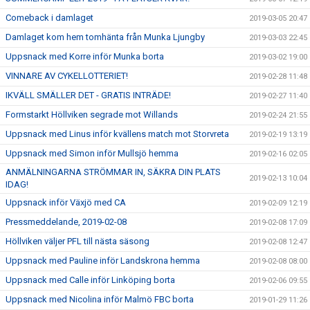
Comeback i damlaget
2019-03-05 20:47
Damlaget kom hem tomhänta från Munka Ljungby
2019-03-03 22:45
Uppsnack med Korre inför Munka borta
2019-03-02 19:00
VINNARE AV CYKELLOTTERIET!
2019-02-28 11:48
IKVÄLL SMÄLLER DET - GRATIS INTRÄDE!
2019-02-27 11:40
Formstarkt Höllviken segrade mot Willands
2019-02-24 21:55
Uppsnack med Linus inför kvällens match mot Storvreta
2019-02-19 13:19
Uppsnack med Simon inför Mullsjö hemma
2019-02-16 02:05
ANMÄLNINGARNA STRÖMMAR IN, SÄKRA DIN PLATS
2019-02-13 10:04
IDAG!
Uppsnack inför Växjö med CA
2019-02-09 12:19
Pressmeddelande, 2019-02-08
2019-02-08 17:09
Höllviken väljer PFL till nästa säsong
2019-02-08 12:47
Uppsnack med Pauline inför Landskrona hemma
2019-02-08 08:00
Uppsnack med Calle inför Linköping borta
2019-02-06 09:55
Uppsnack med Nicolina inför Malmö FBC borta
2019-01-29 11:26