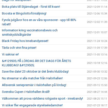
2021-12-21 15:22
Boka plats till Stjärnslaget - först till kvarn!
2021-12-09 11:14
Boosta er Bingolottoförsäljning!
2021-12-06 15:34
Fynda julgåvor hos en av våra sponsorer - upp till 80%
2021-12-02 11:39
rabatt!
Information kring vaccinationsbevis och
2021-12-01 10:07
smittskyddsåtgärder
Black Friday hos Innebandyesset!
2021-11-24 10:24
Tävla och vinn fina priser!
2021-11-09 17:39
Vi saknar er!
2021-11-05 13:16
&#129505; PÅ LÖRDAG ÄR DET DAGS FÖR ÅRETS
2021-10-18 12:16
KLUBBDAG! &#129505;
Save the date! 23 oktober är det årets klubbdag!
2021-09-30 13:32
Nu streamar vi alla matcher från Halörhallen!
2021-09-23 12:06
Allsvensk seriepremiär i Halörhallen på lördag!
2021-09-15 15:50
Svenska Cupen i Halörhallen ikväll!
2021-08-27 14:44
Välkommen att prova världens roligaste sport - innebandy!
2021-08-25 15:11
Vi söker fler engagerade styrelseledamöter!
2021-07-23 18:17