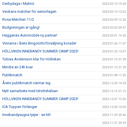
Derbydags i Malmö
2023-02-13 19:20
Veckans matcher för seniorlagen
2023-02-13 13:52
Rosa Matchen 11/2
2023-02-09 12:26
Budgivningen är igång!
2023-02-02 09:57
Häggenäs Automobile ny partner!
2023-02-01 14:32
Vinnarna i årets Bingolottoförsäljning korade!
2023-01-26 11:07
HÖLLVIKEN INNEBANDY SUMMER CAMP 2023!
2023-01-25 13:47
Tobias Andersson klar för Höllviken
2023-01-19 21:39
Mindre än 24h kvar
2023-01-13 21:33
Publikmatch
2023-01-08 11:55
Årets publikmatch närmar sig
2022-12-20 14:33
Nytt samarbete med Idrottshälsan
2022-12-14 21:15
HÖLLVIKEN INNEBANDY SUMMER CAMP 2023!
2022-12-07 13:26
ICA Toppen förlänger
2022-12-03 10:09
Innebandysugna tjejer - se hit!
2022-11-29 20:46
2022-11-27 20:59