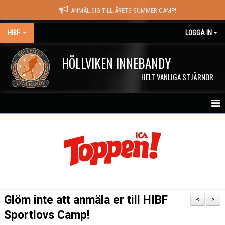
ANMÄL DIG TILL ÅRETS SUMMER CAMP!
HIBF
LOGGA IN
HÖLLVIKEN INNEBANDY
HELT VANLIGA STJÄRNOR.
HEM
HALÖRSTREAM
MATCHER
NYHETER
Glöm inte att anmäla er till HIBF
<
>
KALENDER
Sportlovs Camp!