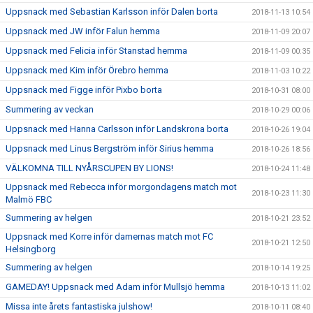
Uppsnack med Sebastian Karlsson inför Dalen borta
2018-11-13 10:54
Uppsnack med JW inför Falun hemma
2018-11-09 20:07
Uppsnack med Felicia inför Stanstad hemma
2018-11-09 00:35
Uppsnack med Kim inför Örebro hemma
2018-11-03 10:22
Uppsnack med Figge inför Pixbo borta
2018-10-31 08:00
Summering av veckan
2018-10-29 00:06
Uppsnack med Hanna Carlsson inför Landskrona borta
2018-10-26 19:04
Uppsnack med Linus Bergström inför Sirius hemma
2018-10-26 18:56
VÄLKOMNA TILL NYÅRSCUPEN BY LIONS!
2018-10-24 11:48
Uppsnack med Rebecca inför morgondagens match mot
2018-10-23 11:30
Malmö FBC
Summering av helgen
2018-10-21 23:52
Uppsnack med Korre inför damernas match mot FC
2018-10-21 12:50
Helsingborg
Summering av helgen
2018-10-14 19:25
GAMEDAY! Uppsnack med Adam inför Mullsjö hemma
2018-10-13 11:02
Missa inte årets fantastiska julshow!
2018-10-11 08:40