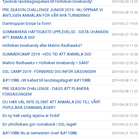
Tjeckisk landslagsspelare till Höllviken Innebandy!
2019-05-29 13:22
PRE SEASON CHALLENGE JUNIOR 2019 - NU ÖPPNAR VI
2019-05-28 15:34
ÄNTLIGEN ANMÄLAN FÖR VÅR NYA TURNERING!
Damtruppen börjar ta form!
2019-05-27 19:59
SOMMARENS HÄFTIGASTE UPPLEVELSE - SISTA CHANSEN
2019-05-27 19:35
ATT ANMÄLA SIG!
Höllviken Innebandy eller Malmö Redhawks?
2019-05-19 17:55
SUMMERCAMP 2019 - HÖG TID ATT ANMÄLA SIG!
2019-05-15 10:58
Malmö Redhawks + Höllviken Innebandy = SANT
2019-05-12 09:26
SSL CAMP 2019 - FÖRBERED DIG INFÖR SÄSONGEN!
2019-05-10 10:20
&#11088; JW kallad till landslagslägret! &#11088;
2019-05-08 11:41
PRE SEASON CHALLENGE - DAGS ATT PLANERA
2019-05-08 11:25
FÖRSÄSONGEN!
DU HAR VÄL INTE GLÖMT ATT ANMÄLA DIG TILL VÅRT
2019-04-28 21:05
POPULÄRA SOMMARLÄGER?
En ny, helt vanlig stjärna är född!
2019-04-24 10:00
En urhöllvikare gör comeback i SSL-laget!
2019-04-22 21:00
&#11088; Nu är semestern över! &#11088;
2019-04-21 15:12