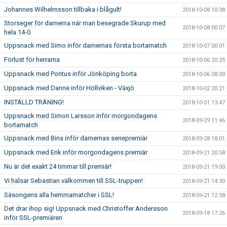
Johannes Wilhelmsson tillbaka i blågult!
2018-10-08 10:38
Storseger för damerna när man besegrade Skurup med
2018-10-08 00:07
hela 14-0
Uppsnack med Simo inför damernas första bortamatch
2018-10-07 00:01
Förlust för herrarna
2018-10-06 20:25
Uppsnack med Pontus inför Jönköping borta
2018-10-06 08:00
Uppsnack med Danne inför Höllviken - Växjö
2018-10-02 20:21
INSTÄLLD TRÄNING!
2018-10-01 13:47
Uppsnack med Simon Larsson inför morgondagens
2018-09-29 11:46
bortamatch
Uppsnack med Bina inför damernas seriepremiär
2018-09-28 18:01
Uppsnack med Erik inför morgondagens premiär
2018-09-21 20:58
Nu är det exakt 24 timmar till premiär!
2018-09-21 19:00
Vi hälsar Sebastian välkommen till SSL-truppen!
2018-09-21 14:30
Säsongens alla hemmamatcher i SSL!
2018-09-21 12:58
Det drar ihop sig! Uppsnack med Christoffer Andersson
2018-09-18 17:26
inför SSL-premiären