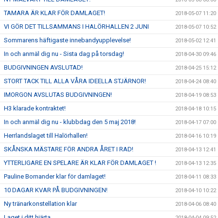
TAMARA ÄR KLAR FÖR DAMLAGET!
2018-05-07 11:20
VI GÖR DET TILLSAMMANS I HALÖRHALLEN 2 JUNI
2018-05-07 10:52
Sommarens häftigaste innebandyupplevelse!
2018-05-02 12:41
In och anmäl dig nu - Sista dag på torsdag!
2018-04-30 09:46
BUDGIVNINGEN AVSLUTAD!
2018-04-25 15:12
STORT TACK TILL ALLA VÅRA IDEELLA STJÄRNOR!
2018-04-24 08:40
IMORGON AVSLUTAS BUDGIVNINGEN!
2018-04-19 08:53
H3 klarade kontraktet!
2018-04-18 10:15
In och anmäl dig nu - klubbdag den 5 maj 2018!
2018-04-17 07:00
Herrlandslaget till Halörhallen!
2018-04-16 10:19
SKÅNSKA MÄSTARE FÖR ANDRA ÅRET I RAD!
2018-04-13 12:41
YTTERLIGARE EN SPELARE ÄR KLAR FÖR DAMLAGET !
2018-04-13 12:35
Pauline Bornander klar för damlaget!
2018-04-11 08:33
10 DAGAR KVAR PÅ BUDGIVNINGEN!
2018-04-10 10:22
Ny tränarkonstellation klar
2018-04-06 08:40
Laget i ditt hjärta
2018-04-04 09:52