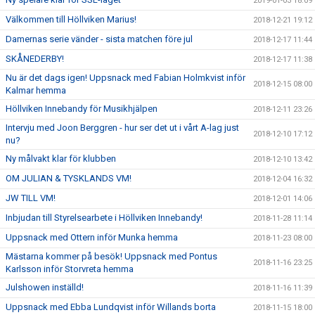
2019-01-03 18:09
Välkommen till Höllviken Marius!
2018-12-21 19:12
Damernas serie vänder - sista matchen före jul
2018-12-17 11:44
SKÅNEDERBY!
2018-12-17 11:38
Nu är det dags igen! Uppsnack med Fabian Holmkvist inför
2018-12-15 08:00
Kalmar hemma
Höllviken Innebandy för Musikhjälpen
2018-12-11 23:26
Intervju med Joon Berggren - hur ser det ut i vårt A-lag just
2018-12-10 17:12
nu?
Ny målvakt klar för klubben
2018-12-10 13:42
OM JULIAN & TYSKLANDS VM!
2018-12-04 16:32
JW TILL VM!
2018-12-01 14:06
Inbjudan till Styrelsearbete i Höllviken Innebandy!
2018-11-28 11:14
Uppsnack med Ottern inför Munka hemma
2018-11-23 08:00
Mästarna kommer på besök! Uppsnack med Pontus
2018-11-16 23:25
Karlsson inför Storvreta hemma
Julshowen inställd!
2018-11-16 11:39
Uppsnack med Ebba Lundqvist inför Willands borta
2018-11-15 18:00