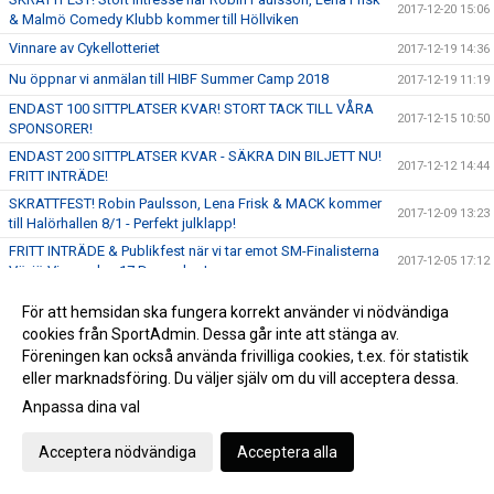
2017-12-20 15:06
& Malmö Comedy Klubb kommer till Höllviken
Vinnare av Cykellotteriet
2017-12-19 14:36
Nu öppnar vi anmälan till HIBF Summer Camp 2018
2017-12-19 11:19
ENDAST 100 SITTPLATSER KVAR! STORT TACK TILL VÅRA
2017-12-15 10:50
SPONSORER!
ENDAST 200 SITTPLATSER KVAR - SÄKRA DIN BILJETT NU!
2017-12-12 14:44
FRITT INTRÄDE!
SKRATTFEST! Robin Paulsson, Lena Frisk & MACK kommer
2017-12-09 13:23
till Halörhallen 8/1 - Perfekt julklapp!
FRITT INTRÄDE & Publikfest när vi tar emot SM-Finalisterna
2017-12-05 17:12
Växjö Vipers den 17 December!
Gameday - Skånederby i världens bästa liga - 16:00 i
2017-12-03 09:49
För att hemsidan ska fungera korrekt använder vi nödvändiga
Halörhallen
cookies från SportAdmin. Dessa går inte att stänga av.
Ta del av fantastiska erbjudanden hos välkända webbutiker
Föreningen kan också använda frivilliga cookies, t.ex. för statistik
2017-12-01 15:32
samtidigt som du stöttar föreningen!
eller marknadsföring. Du väljer själv om du vill acceptera dessa.
GAMEDAY - 19:00 möter vi Pixbo Wallenstam på bortaplan!
2017-11-29 09:26
Anpassa dina val
Fabian Hansson på dubbellicens till Malmö FBC
2017-11-24 10:10
Acceptera nödvändiga
Acceptera alla
GAMEDAY - 19:00 tar vi emot Team Thorengruppen hemma i
2017-11-22 10:16
Halörhallen