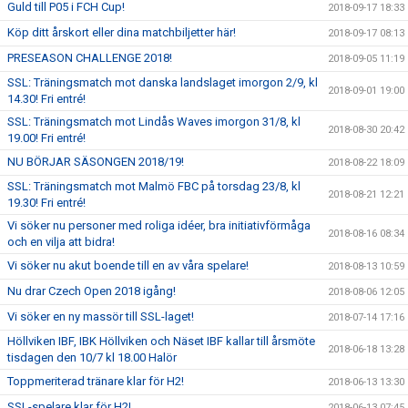
Guld till P05 i FCH Cup!
2018-09-17 18:33
Köp ditt årskort eller dina matchbiljetter här!
2018-09-17 08:13
PRESEASON CHALLENGE 2018!
2018-09-05 11:19
SSL: Träningsmatch mot danska landslaget imorgon 2/9, kl
2018-09-01 19:00
14.30! Fri entré!
SSL: Träningsmatch mot Lindås Waves imorgon 31/8, kl
2018-08-30 20:42
19.00! Fri entré!
NU BÖRJAR SÄSONGEN 2018/19!
2018-08-22 18:09
SSL: Träningsmatch mot Malmö FBC på torsdag 23/8, kl
2018-08-21 12:21
19.30! Fri entré!
Vi söker nu personer med roliga idéer, bra initiativförmåga
2018-08-16 08:34
och en vilja att bidra!
Vi söker nu akut boende till en av våra spelare!
2018-08-13 10:59
Nu drar Czech Open 2018 igång!
2018-08-06 12:05
Vi söker en ny massör till SSL-laget!
2018-07-14 17:16
Höllviken IBF, IBK Höllviken och Näset IBF kallar till årsmöte
2018-06-18 13:28
tisdagen den 10/7 kl 18.00 Halör
Toppmeriterad tränare klar för H2!
2018-06-13 13:30
SSL-spelare klar för H2!
2018-06-13 07:45