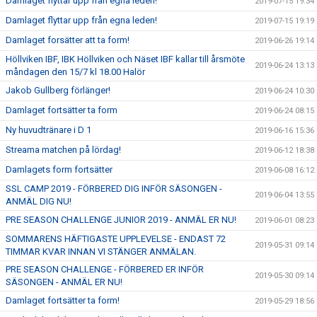
Damlaget flyttar upp från egna leden!
2019-07-15 19:34
Damlaget flyttar upp från egna leden!
2019-07-15 19:19
Damlaget forsätter att ta form!
2019-06-26 19:14
Höllviken IBF, IBK Höllviken och Näset IBF kallar till årsmöte
2019-06-24 13:13
måndagen den 15/7 kl 18.00 Halör
Jakob Gullberg förlänger!
2019-06-24 10:30
Damlaget fortsätter ta form
2019-06-24 08:15
Ny huvudtränare i D 1
2019-06-16 15:36
Streama matchen på lördag!
2019-06-12 18:38
Damlagets form fortsätter
2019-06-08 16:12
SSL CAMP 2019 - FÖRBERED DIG INFÖR SÄSONGEN -
2019-06-04 13:55
ANMÄL DIG NU!
PRE SEASON CHALLENGE JUNIOR 2019 - ANMÄL ER NU!
2019-06-01 08:23
SOMMARENS HÄFTIGASTE UPPLEVELSE - ENDAST 72
2019-05-31 09:14
TIMMAR KVAR INNAN VI STÄNGER ANMÄLAN.
PRE SEASON CHALLENGE - FÖRBERED ER INFÖR
2019-05-30 09:14
SÄSONGEN - ANMÄL ER NU!
Damlaget fortsätter ta form!
2019-05-29 18:56