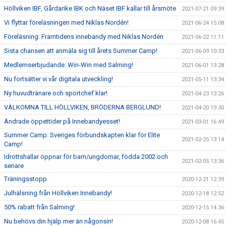
Höllviken IBF, Gårdarike IBK och Näset IBF kallar till årsmöte
2021-07-21 09:39
Vi flyttar föreläsningen med Niklas Nordén!
2021-06-24 15:08
Föreläsning: Framtidens innebandy med Niklas Nordén
2021-06-22 11:11
Sista chansen att anmäla sig till årets Summer Camp!
2021-06-09 10:33
Medlemserbjudande: Win-Win med Salming!
2021-06-01 13:28
Nu fortsätter vi vår digitala utveckling!
2021-05-11 13:34
Ny huvudtränare och sportchef klar!
2021-04-23 13:26
VÄLKOMNA TILL HÖLLVIKEN, BRÖDERNA BERGLUND!
2021-04-20 19:30
Ändrade öppettider på Innebandyesset!
2021-03-01 16:49
Summer Camp: Sveriges förbundskapten klar för Elite
2021-02-25 13:14
Camp!
Idrottshallar öppnar för barn/ungdomar, födda 2002 och
2021-02-05 13:36
senare
Träningsstopp
2020-12-21 12:39
Julhälsning från Höllviken Innebandy!
2020-12-18 12:52
50% rabatt från Salming!
2020-12-15 14:36
Nu behövs din hjälp mer än någonsin!
2020-12-08 16:45