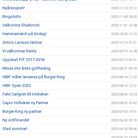
Nyårscupen!
2023-11-10 13:12
Bingolotto
2023-11-08 18:02
Välkomna Sharkmob
2023-11-01 16:58
Hemmamatch på lördag!
2023-10-20 13:10
Simon Larsson lämnar
2023-10-10 21:51
Vi välkomnar Renta
2023-09-19 16:28
Uppstart P/F 2017-2018
2023-09-12 09:41
Missa inte årets golftävling
2023-08-31 09:39
HIBF målet lanseras på Burger King
2023-08-14 17:52
HIBF Open 2023
2023-08-10 12:51
Felix Carlgren till Höllviken
2023-08-05 13:03
Capio Höllviken ny Partner
2023-08-02 16:42
Burger King ny partner
2023-07-02 19:01
Ny ordförande!
2023-06-30 22:18
Glad sommar!
2023-06-30 08:46
2023-06-22 19:03