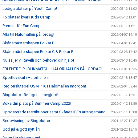
2022-05-29 11:23
Lediga platser på Youth Camp!
2022-05-12 11:02
15 platser kvar i Kids Camp!
2022-05-12 11:01
Premiär för Fun Camp!
2022-05-11 11:21
Alla till Halörhallen på lördag!
2022-04-07 14:10
Skånemästerskapen Pojkar B
2022-04-01 12:41
Skånemästerskapen Pojkar C & Pojkar E
2022-03-23 17:42
Nu säljer vi Ravelli och behöver din hjälp!
2022-03-13 10:45
FRI ENTRÉ! PUBLIKMATCH I HALÖRHALLEN PÅ LÖRDAG!
2022-03-01 10:35
Sportlovskul i Halörhallen!
2022-02-18 13:47
Regionslutspel USM P16 i Halörhallen imorgon!
2022-02-04 09:44
Bingolotto-tävlingen är avgjord!
2022-01-17 16:51
Boka din plats på Summer Camp 2022!
2022-01-12 18:50
Uppdaterade restriktioner samt Skånes IBFs arrangemang
2022-01-11 13:08
Redovisning av Bingolotter
2021-12-27 12:37
God jul & gott nytt år!
2021-12-22 12:15
Dags för slutspurten!