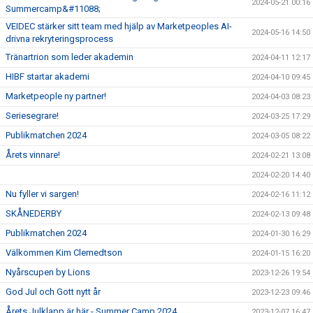
2024-05-21 00:16
Summercamp&#11088;
VEIDEC stärker sitt team med hjälp av Marketpeoples AI-
2024-05-16 14:50
drivna rekryteringsprocess
Tränartrion som leder akademin
2024-04-11 12:17
HIBF startar akademi
2024-04-10 09:45
Marketpeople ny partner!
2024-04-03 08:23
Seriesegrare!
2024-03-25 17:29
Publikmatchen 2024
2024-03-05 08:22
Årets vinnare!
2024-02-21 13:08
2024-02-20 14:40
Nu fyller vi sargen!
2024-02-16 11:12
SKÅNEDERBY
2024-02-13 09:48
Publikmatchen 2024
2024-01-30 16:29
Välkommen Kim Clemedtson
2024-01-15 16:20
Nyårscupen by Lions
2023-12-26 19:54
God Jul och Gott nytt år
2023-12-23 09:46
Årets Julklapp är här - Summer Camp 2024
2023-12-07 16:47