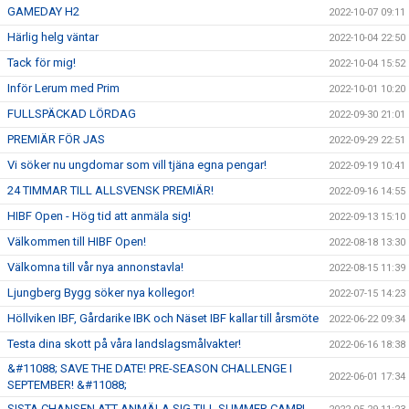
GAMEDAY H2
2022-10-07 09:11
Härlig helg väntar
2022-10-04 22:50
Tack för mig!
2022-10-04 15:52
Inför Lerum med Prim
2022-10-01 10:20
FULLSPÄCKAD LÖRDAG
2022-09-30 21:01
PREMIÄR FÖR JAS
2022-09-29 22:51
Vi söker nu ungdomar som vill tjäna egna pengar!
2022-09-19 10:41
24 TIMMAR TILL ALLSVENSK PREMIÄR!
2022-09-16 14:55
HIBF Open - Hög tid att anmäla sig!
2022-09-13 15:10
Välkommen till HIBF Open!
2022-08-18 13:30
Välkomna till vår nya annonstavla!
2022-08-15 11:39
Ljungberg Bygg söker nya kollegor!
2022-07-15 14:23
Höllviken IBF, Gårdarike IBK och Näset IBF kallar till årsmöte
2022-06-22 09:34
Testa dina skott på våra landslagsmålvakter!
2022-06-16 18:38
&#11088; SAVE THE DATE! PRE-SEASON CHALLENGE I
2022-06-01 17:34
SEPTEMBER! &#11088;
SISTA CHANSEN ATT ANMÄLA SIG TILL SUMMER CAMP!