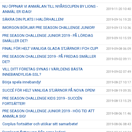
NU ÖPPNAR VI ANMÄLAN TILL NYÅRSCUPEN BY LIONS -
2019-11-20 10:40
ANMÄL ER IDAG!
SÄKRA DIN PLATS I HALÖRHALLEN!
2019-09-16 19:20
IMORGON BÖRJAR PRE SEASON CHALLENGE JUNIOR!
2019-09-13 10:36
PRE SEASON CHALLENGE JUNIOR 2019 - PÅ LÖRDAG
2019-09-10 15:59
SMÄLLER DET!
FINAL FÖR HELT VANLIGA GLADA STJÄRNOR I FCH CUP!
2019-09-08 06:09
PRE SEASON CHALLENGE 2019 - PÅ FREDAG SMÄLLER
2019-09-02 09:11
DET!
VILL DITT FÖRETAG SYNAS I VÄRLDENS BÄSTA
2019-09-02 07:49
INNEBANDYLIGA-SSL?
Börja spela innebandy!
2019-08-27 10:17
SUCCÉ FÖR HELT VANLIGA STJÄRNOR PÅ NOVA OPEN!
2019-08-19 09:35
PRE SEASON CHALLENGE KIDS 2019 - SUCCÉN
2019-08-13 15:29
FORTSÄTTER!
PRE SEASON CHALLENGE JUNIOR 2019 - HÖG TID ATT
2019-08-06 11:46
ANMÄLA SIG!
Corplus fortsätter och utökar sitt samarbete!
2019-08-06 08:43