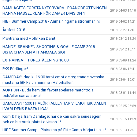
DAMLAGETS FÖRSTA NYFÖRVÄRV - POÄNGDROTTNINGEN
2018-04-03 14:10
HANNA HASSEL KLAR FÖR DAMER DIVISION 1
HIBF Summer Camp 2018 - Anmälningarna strömmar in!
2018-04-02 14:21
Årsfest 2018
2018-03-27 12:01
Provträna med Höllviken Dam!
2018-03-12 13:24
HANDELSBANKEN SHOOTING & GOALIE CAMP 2018 -
2018-03-12 10:11
SISTA CHANSEN ATT ANMÄLA SIG!
EXTRAINSATT FÖRESTÄLLNING 16.00!
2018-03-09 11:24
PK9 Förlänger!
2018-03-06 15:41
GAMEDAY! Idag kl 16:00 tar vi emot de regerande svenska
2018-03-04 10:01
mästarna IBF Falun hemma i Halörhallen!
AUKTION - Buda hem din favoritspelares matchtröja
2018-03-01 11:44
och/eller canvastavla!
GAMEDAY! 15:00 I HALÖRHALLEN TAR VI EMOT IBK DALEN
2018-02-25 08:59
I VÄRLDENS BÄSTA LIGA!
Kom & heja fram Damlaget när de kan säkra seriesegern
2018-02-15 11:59
och en historisk plats i division 1!
HIBF Summer Camp - Platserna på Elite Camp börjar ta slut!
2018-02-13 12:51