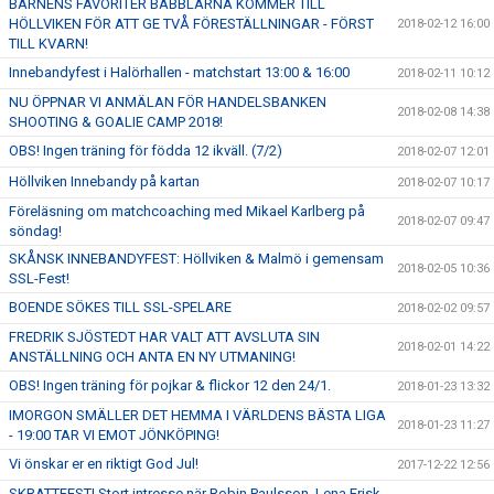
BARNENS FAVORITER BABBLARNA KOMMER TILL
HÖLLVIKEN FÖR ATT GE TVÅ FÖRESTÄLLNINGAR - FÖRST
2018-02-12 16:00
TILL KVARN!
Innebandyfest i Halörhallen - matchstart 13:00 & 16:00
2018-02-11 10:12
NU ÖPPNAR VI ANMÄLAN FÖR HANDELSBANKEN
2018-02-08 14:38
SHOOTING & GOALIE CAMP 2018!
OBS! Ingen träning för födda 12 ikväll. (7/2)
2018-02-07 12:01
Höllviken Innebandy på kartan
2018-02-07 10:17
Föreläsning om matchcoaching med Mikael Karlberg på
2018-02-07 09:47
söndag!
SKÅNSK INNEBANDYFEST: Höllviken & Malmö i gemensam
2018-02-05 10:36
SSL-Fest!
BOENDE SÖKES TILL SSL-SPELARE
2018-02-02 09:57
FREDRIK SJÖSTEDT HAR VALT ATT AVSLUTA SIN
2018-02-01 14:22
ANSTÄLLNING OCH ANTA EN NY UTMANING!
OBS! Ingen träning för pojkar & flickor 12 den 24/1.
2018-01-23 13:32
IMORGON SMÄLLER DET HEMMA I VÄRLDENS BÄSTA LIGA
2018-01-23 11:27
- 19:00 TAR VI EMOT JÖNKÖPING!
Vi önskar er en riktigt God Jul!
2017-12-22 12:56
SKRATTFEST! Stort intresse när Robin Paulsson, Lena Frisk