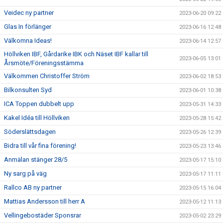
Veidec ny partner
2023-06-20 09:22
Glas In förlänger
2023-06-16 12:48
Välkomna Ideas!
2023-06-14 12:57
Höllviken IBF, Gårdarike IBK och Näset IBF kallar till
2023-06-05 13:01
Årsmöte/Föreningsstämma
Välkommen Christoffer Ström
2023-06-02 18:53
Bilkonsulten Syd
2023-06-01 10:38
ICA Toppen dubbelt upp
2023-05-31 14:33
Kakel Idéa till Höllviken
2023-05-28 15:42
Söderslättsdagen
2023-05-26 12:39
Bidra till vår fina förening!
2023-05-23 13:46
Anmälan stänger 28/5
2023-05-17 15:10
Ny sarg på väg
2023-05-17 11:11
Rallco AB ny partner
2023-05-15 16:04
Mattias Andersson till herr A
2023-05-12 11:13
Vellingebostäder Sponsrar
2023-05-02 23:29