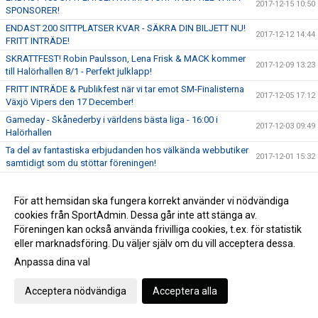
2017-12-15 10:50
SPONSORER!
ENDAST 200 SITTPLATSER KVAR - SÄKRA DIN BILJETT NU!
2017-12-12 14:44
FRITT INTRÄDE!
SKRATTFEST! Robin Paulsson, Lena Frisk & MACK kommer
2017-12-09 13:23
till Halörhallen 8/1 - Perfekt julklapp!
FRITT INTRÄDE & Publikfest när vi tar emot SM-Finalisterna
2017-12-05 17:12
Växjö Vipers den 17 December!
Gameday - Skånederby i världens bästa liga - 16:00 i
2017-12-03 09:49
Halörhallen
Ta del av fantastiska erbjudanden hos välkända webbutiker
2017-12-01 15:32
samtidigt som du stöttar föreningen!
GAMEDAY - 19:00 möter vi Pixbo Wallenstam på bortaplan!
2017-11-29 09:26
För att hemsidan ska fungera korrekt använder vi nödvändiga
Fabian Hansson på dubbellicens till Malmö FBC
2017-11-24 10:10
cookies från SportAdmin. Dessa går inte att stänga av.
GAMEDAY - 19:00 tar vi emot Team Thorengruppen hemma i
2017-11-22 10:16
Föreningen kan också använda frivilliga cookies, t.ex. för statistik
Halörhallen
eller marknadsföring. Du väljer själv om du vill acceptera dessa.
Stabil hemmaseger för damlaget mot Engelholm
2017-11-20 09:38
Anpassa dina val
Imorgon smäller det hemma i Halörhallen - 19:45 tar vi emot
2017-11-14 09:38
AIK
Acceptera nödvändiga
Acceptera alla
OTROLIGT LYCKAD VECKA I SKÅNEMÄSTERSKAPEN - SSL,
2017-11-10 14:33
DAMERNA & H2 GICK ALLA VIDARE!