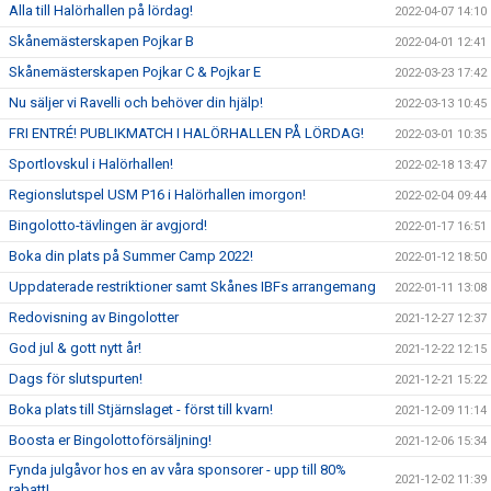
Alla till Halörhallen på lördag!
2022-04-07 14:10
Skånemästerskapen Pojkar B
2022-04-01 12:41
Skånemästerskapen Pojkar C & Pojkar E
2022-03-23 17:42
Nu säljer vi Ravelli och behöver din hjälp!
2022-03-13 10:45
FRI ENTRÉ! PUBLIKMATCH I HALÖRHALLEN PÅ LÖRDAG!
2022-03-01 10:35
Sportlovskul i Halörhallen!
2022-02-18 13:47
Regionslutspel USM P16 i Halörhallen imorgon!
2022-02-04 09:44
Bingolotto-tävlingen är avgjord!
2022-01-17 16:51
Boka din plats på Summer Camp 2022!
2022-01-12 18:50
Uppdaterade restriktioner samt Skånes IBFs arrangemang
2022-01-11 13:08
Redovisning av Bingolotter
2021-12-27 12:37
God jul & gott nytt år!
2021-12-22 12:15
Dags för slutspurten!
2021-12-21 15:22
Boka plats till Stjärnslaget - först till kvarn!
2021-12-09 11:14
Boosta er Bingolottoförsäljning!
2021-12-06 15:34
Fynda julgåvor hos en av våra sponsorer - upp till 80%
2021-12-02 11:39
rabatt!