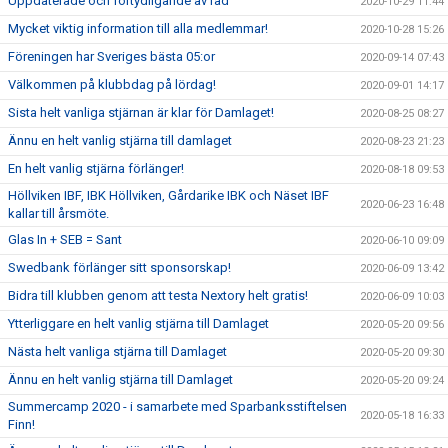
Uppdaterade och förtydligande av råd
2020-10-29 11:44
Mycket viktig information till alla medlemmar!
2020-10-28 15:26
Föreningen har Sveriges bästa 05:or
2020-09-14 07:43
Välkommen på klubbdag på lördag!
2020-09-01 14:17
Sista helt vanliga stjärnan är klar för Damlaget!
2020-08-25 08:27
Ännu en helt vanlig stjärna till damlaget
2020-08-23 21:23
En helt vanlig stjärna förlänger!
2020-08-18 09:53
Höllviken IBF, IBK Höllviken, Gårdarike IBK och Näset IBF
2020-06-23 16:48
kallar till årsmöte.
Glas In + SEB = Sant
2020-06-10 09:09
Swedbank förlänger sitt sponsorskap!
2020-06-09 13:42
Bidra till klubben genom att testa Nextory helt gratis!
2020-06-09 10:03
Ytterliggare en helt vanlig stjärna till Damlaget
2020-05-20 09:56
Nästa helt vanliga stjärna till Damlaget
2020-05-20 09:30
Ännu en helt vanlig stjärna till Damlaget
2020-05-20 09:24
Summercamp 2020 - i samarbete med Sparbanksstiftelsen
2020-05-18 16:33
Finn!