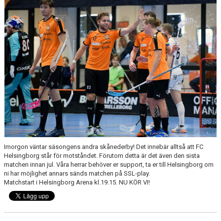
MEDLEMSKAP
OM FÖRENINGEN
KONTAKT
Imorgon väntar säsongens andra skånederby! Det innebär alltså att FC
Helsingborg står för motståndet. Förutom detta är det även den sista
matchen innan jul. Våra herrar behöver er support, ta er till Helsingborg om
ni har möjlighet annars sänds matchen på SSL-play.
Matchstart i Helsingborg Arena kl.19.15. NU KÖR VI!