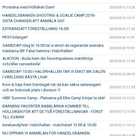
Provträna med Höllviken Dam!
2018-03-12 13:24
HANDELSBANKEN SHOOTING & GOALIE CAMP 2018 -
2018-03-12 10:11
SISTA CHANSEN ATT ANMÄLA SIG!
EXTRAINSATT FÖRESTÄLLNING 16.00!
2018-03-09 11:24
PK9 Förlänger!
2018-03-06 15:41
GAMEDAY! Idag kl 16:00 tar vi emot de regerande svenska
2018-03-04 10:01
mästarna IBF Falun hemma i Halörhallen!
AUKTION - Buda hem din favoritspelares matchtröja
2018-03-01 11:44
och/eller canvastavla!
GAMEDAY! 15:00 I HALÖRHALLEN TAR VI EMOT IBK DALEN
2018-02-25 08:59
I VÄRLDENS BÄSTA LIGA!
Kom & heja fram Damlaget när de kan säkra seriesegern
2018-02-15 11:59
och en historisk plats i division 1!
HIBF Summer Camp - Platserna på Elite Camp börjar ta slut!
2018-02-13 12:51
BARNENS FAVORITER BABBLARNA KOMMER TILL
HÖLLVIKEN FÖR ATT GE TVÅ FÖRESTÄLLNINGAR - FÖRST
2018-02-12 16:00
TILL KVARN!
Innebandyfest i Halörhallen - matchstart 13:00 & 16:00
2018-02-11 10:12
NU ÖPPNAR VI ANMÄLAN FÖR HANDELSBANKEN
2018-02-08 14:38