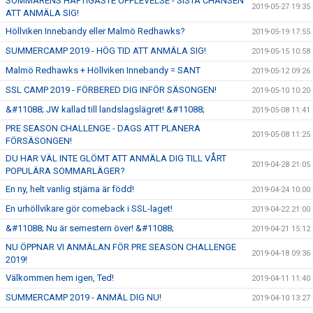
SOMMARENS HÄFTIGASTE UPPLEVELSE - SISTA CHANSEN
2019-05-27 19:35
ATT ANMÄLA SIG!
Höllviken Innebandy eller Malmö Redhawks?
2019-05-19 17:55
SUMMERCAMP 2019 - HÖG TID ATT ANMÄLA SIG!
2019-05-15 10:58
Malmö Redhawks + Höllviken Innebandy = SANT
2019-05-12 09:26
SSL CAMP 2019 - FÖRBERED DIG INFÖR SÄSONGEN!
2019-05-10 10:20
&#11088; JW kallad till landslagslägret! &#11088;
2019-05-08 11:41
PRE SEASON CHALLENGE - DAGS ATT PLANERA
2019-05-08 11:25
FÖRSÄSONGEN!
DU HAR VÄL INTE GLÖMT ATT ANMÄLA DIG TILL VÅRT
2019-04-28 21:05
POPULÄRA SOMMARLÄGER?
En ny, helt vanlig stjärna är född!
2019-04-24 10:00
En urhöllvikare gör comeback i SSL-laget!
2019-04-22 21:00
&#11088; Nu är semestern över! &#11088;
2019-04-21 15:12
NU ÖPPNAR VI ANMÄLAN FÖR PRE SEASON CHALLENGE
2019-04-18 09:36
2019!
Välkommen hem igen, Ted!
2019-04-11 11:40
SUMMERCAMP 2019 - ANMÄL DIG NU!
2019-04-10 13:27