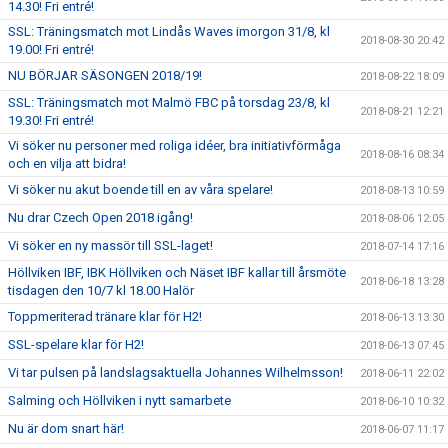
14.30! Fri entré!
SSL: Träningsmatch mot Lindås Waves imorgon 31/8, kl
2018-08-30 20:42
19.00! Fri entré!
NU BÖRJAR SÄSONGEN 2018/19!
2018-08-22 18:09
SSL: Träningsmatch mot Malmö FBC på torsdag 23/8, kl
2018-08-21 12:21
19.30! Fri entré!
Vi söker nu personer med roliga idéer, bra initiativförmåga
2018-08-16 08:34
och en vilja att bidra!
Vi söker nu akut boende till en av våra spelare!
2018-08-13 10:59
Nu drar Czech Open 2018 igång!
2018-08-06 12:05
Vi söker en ny massör till SSL-laget!
2018-07-14 17:16
Höllviken IBF, IBK Höllviken och Näset IBF kallar till årsmöte
2018-06-18 13:28
tisdagen den 10/7 kl 18.00 Halör
Toppmeriterad tränare klar för H2!
2018-06-13 13:30
SSL-spelare klar för H2!
2018-06-13 07:45
Vi tar pulsen på landslagsaktuella Johannes Wilhelmsson!
2018-06-11 22:02
Salming och Höllviken i nytt samarbete
2018-06-10 10:32
Nu är dom snart här!
2018-06-07 11:17