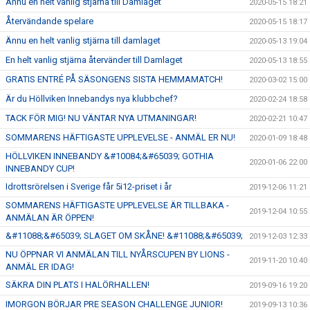
Ännu en helt vanlig stjärna till Damlaget
2020-05-15 18:21
Återvändande spelare
2020-05-15 18:17
Ännu en helt vanlig stjärna till damlaget
2020-05-13 19:04
En helt vanlig stjärna återvänder till Damlaget
2020-05-13 18:55
GRATIS ENTRÉ PÅ SÄSONGENS SISTA HEMMAMATCH!
2020-03-02 15:00
Är du Höllviken Innebandys nya klubbchef?
2020-02-24 18:58
TACK FÖR MIG! NU VÄNTAR NYA UTMANINGAR!
2020-02-21 10:47
SOMMARENS HÄFTIGASTE UPPLEVELSE - ANMÄL ER NU!
2020-01-09 18:48
HÖLLVIKEN INNEBANDY &#10084;&#65039; GOTHIA
2020-01-06 22:00
INNEBANDY CUP!
Idrottsrörelsen i Sverige får 5i12-priset i år
2019-12-06 11:21
SOMMARENS HÄFTIGASTE UPPLEVELSE ÄR TILLBAKA -
2019-12-04 10:55
ANMÄLAN ÄR ÖPPEN!
&#11088;&#65039; SLAGET OM SKÅNE! &#11088;&#65039;
2019-12-03 12:33
NU ÖPPNAR VI ANMÄLAN TILL NYÅRSCUPEN BY LIONS -
2019-11-20 10:40
ANMÄL ER IDAG!
SÄKRA DIN PLATS I HALÖRHALLEN!
2019-09-16 19:20
IMORGON BÖRJAR PRE SEASON CHALLENGE JUNIOR!
2019-09-13 10:36