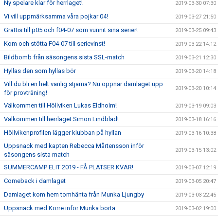
Ny spelare klar för herrlaget!
2019-03-30 07:30
Vi vill uppmärksamma våra pojkar 04!
2019-03-27 21:50
Grattis till p05 och f04-07 som vunnit sina serier!
2019-03-25 09:43
Kom och stötta F04-07 till serievinst!
2019-03-22 14:12
Bildbomb från säsongens sista SSL-match
2019-03-21 12:30
Hyllas den som hyllas bör
2019-03-20 14:18
Vill du bli en helt vanlig stjärna? Nu öppnar damlaget upp
2019-03-20 10:14
för provträning!
Välkommen till Höllviken Lukas Eldholm!
2019-03-19 09:03
Välkommen till herrlaget Simon Lindblad!
2019-03-18 16:16
Höllvikenprofilen lägger klubban på hyllan
2019-03-16 10:38
Uppsnack med kapten Rebecca Mårtensson inför
2019-03-15 13:02
säsongens sista match
SUMMERCAMP ELIT 2019 - FÅ PLATSER KVAR!
2019-03-07 12:19
Comeback i damlaget
2019-03-05 20:47
Damlaget kom hem tomhänta från Munka Ljungby
2019-03-03 22:45
Uppsnack med Korre inför Munka borta
2019-03-02 19:00