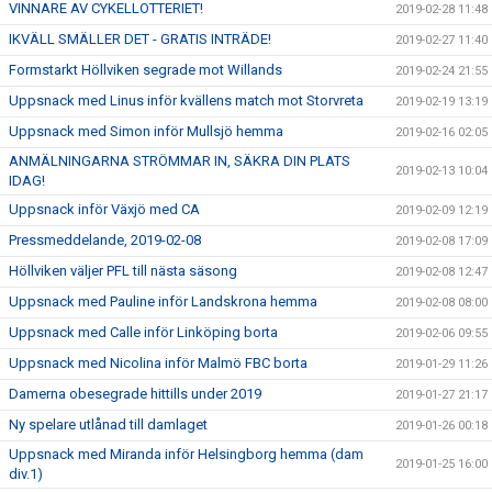
VINNARE AV CYKELLOTTERIET!
2019-02-28 11:48
IKVÄLL SMÄLLER DET - GRATIS INTRÄDE!
2019-02-27 11:40
Formstarkt Höllviken segrade mot Willands
2019-02-24 21:55
Uppsnack med Linus inför kvällens match mot Storvreta
2019-02-19 13:19
Uppsnack med Simon inför Mullsjö hemma
2019-02-16 02:05
ANMÄLNINGARNA STRÖMMAR IN, SÄKRA DIN PLATS
2019-02-13 10:04
IDAG!
Uppsnack inför Växjö med CA
2019-02-09 12:19
Pressmeddelande, 2019-02-08
2019-02-08 17:09
Höllviken väljer PFL till nästa säsong
2019-02-08 12:47
Uppsnack med Pauline inför Landskrona hemma
2019-02-08 08:00
Uppsnack med Calle inför Linköping borta
2019-02-06 09:55
Uppsnack med Nicolina inför Malmö FBC borta
2019-01-29 11:26
Damerna obesegrade hittills under 2019
2019-01-27 21:17
Ny spelare utlånad till damlaget
2019-01-26 00:18
Uppsnack med Miranda inför Helsingborg hemma (dam
2019-01-25 16:00
div.1)