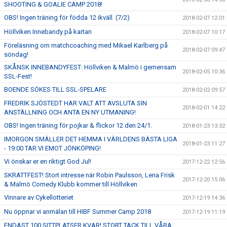
SHOOTING & GOALIE CAMP 2018!
OBS! Ingen träning för födda 12 ikväll. (7/2)
2018-02-07 12:01
Höllviken Innebandy på kartan
2018-02-07 10:17
Föreläsning om matchcoaching med Mikael Karlberg på
2018-02-07 09:47
söndag!
SKÅNSK INNEBANDYFEST: Höllviken & Malmö i gemensam
2018-02-05 10:36
SSL-Fest!
BOENDE SÖKES TILL SSL-SPELARE
2018-02-02 09:57
FREDRIK SJÖSTEDT HAR VALT ATT AVSLUTA SIN
2018-02-01 14:22
ANSTÄLLNING OCH ANTA EN NY UTMANING!
OBS! Ingen träning för pojkar & flickor 12 den 24/1.
2018-01-23 13:32
IMORGON SMÄLLER DET HEMMA I VÄRLDENS BÄSTA LIGA
2018-01-23 11:27
- 19:00 TAR VI EMOT JÖNKÖPING!
Vi önskar er en riktigt God Jul!
2017-12-22 12:56
SKRATTFEST! Stort intresse när Robin Paulsson, Lena Frisk
2017-12-20 15:06
& Malmö Comedy Klubb kommer till Höllviken
Vinnare av Cykellotteriet
2017-12-19 14:36
Nu öppnar vi anmälan till HIBF Summer Camp 2018
2017-12-19 11:19
ENDAST 100 SITTPLATSER KVAR! STORT TACK TILL VÅRA