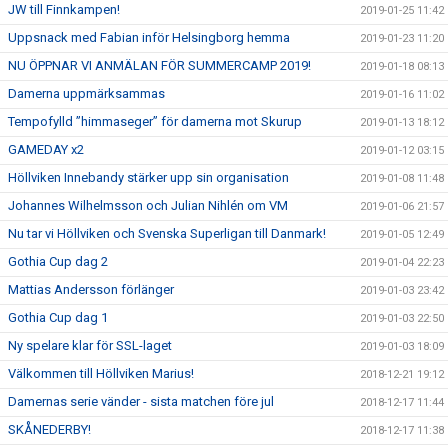
JW till Finnkampen!
2019-01-25 11:42
Uppsnack med Fabian inför Helsingborg hemma
2019-01-23 11:20
NU ÖPPNAR VI ANMÄLAN FÖR SUMMERCAMP 2019!
2019-01-18 08:13
Damerna uppmärksammas
2019-01-16 11:02
Tempofylld ”himmaseger” för damerna mot Skurup
2019-01-13 18:12
GAMEDAY x2
2019-01-12 03:15
Höllviken Innebandy stärker upp sin organisation
2019-01-08 11:48
Johannes Wilhelmsson och Julian Nihlén om VM
2019-01-06 21:57
Nu tar vi Höllviken och Svenska Superligan till Danmark!
2019-01-05 12:49
Gothia Cup dag 2
2019-01-04 22:23
Mattias Andersson förlänger
2019-01-03 23:42
Gothia Cup dag 1
2019-01-03 22:50
Ny spelare klar för SSL-laget
2019-01-03 18:09
Välkommen till Höllviken Marius!
2018-12-21 19:12
Damernas serie vänder - sista matchen före jul
2018-12-17 11:44
SKÅNEDERBY!
2018-12-17 11:38