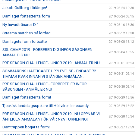
Jakob Gullberg förlänger!
2019-06-24 10:30
Damlaget fortsätter ta form
2019-06-24 08:15
Ny huvudtränare i D 1
2019-06-16 15:36
Streama matchen på lördag!
2019-06-12 18:38
Damlagets form fortsätter
2019-06-08 16:12
SSL CAMP 2019 - FÖRBERED DIG INFÖR SÄSONGEN -
2019-06-04 13:55
ANMÄL DIG NU!
PRE SEASON CHALLENGE JUNIOR 2019 - ANMÄL ER NU!
2019-06-01 08:23
SOMMARENS HÄFTIGASTE UPPLEVELSE - ENDAST 72
2019-05-31 09:14
TIMMAR KVAR INNAN VI STÄNGER ANMÄLAN.
PRE SEASON CHALLENGE - FÖRBERED ER INFÖR
2019-05-30 09:14
SÄSONGEN - ANMÄL ER NU!
Damlaget fortsätter ta form!
2019-05-29 18:56
Tjeckisk landslagsspelare till Höllviken Innebandy!
2019-05-29 13:22
PRE SEASON CHALLENGE JUNIOR 2019 - NU ÖPPNAR VI
2019-05-28 15:34
ÄNTLIGEN ANMÄLAN FÖR VÅR NYA TURNERING!
Damtruppen börjar ta form!
2019-05-27 19:59