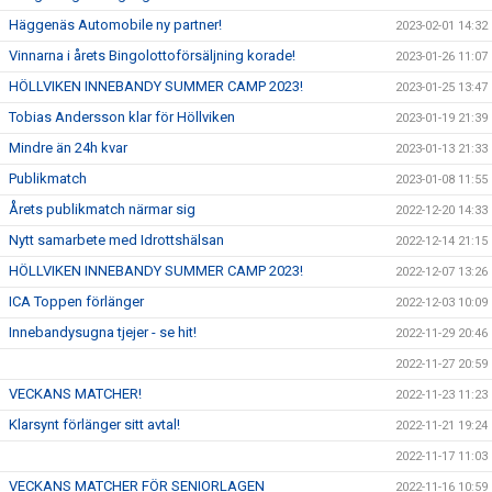
Häggenäs Automobile ny partner!
2023-02-01 14:32
Vinnarna i årets Bingolottoförsäljning korade!
2023-01-26 11:07
HÖLLVIKEN INNEBANDY SUMMER CAMP 2023!
2023-01-25 13:47
Tobias Andersson klar för Höllviken
2023-01-19 21:39
Mindre än 24h kvar
2023-01-13 21:33
Publikmatch
2023-01-08 11:55
Årets publikmatch närmar sig
2022-12-20 14:33
Nytt samarbete med Idrottshälsan
2022-12-14 21:15
HÖLLVIKEN INNEBANDY SUMMER CAMP 2023!
2022-12-07 13:26
ICA Toppen förlänger
2022-12-03 10:09
Innebandysugna tjejer - se hit!
2022-11-29 20:46
2022-11-27 20:59
VECKANS MATCHER!
2022-11-23 11:23
Klarsynt förlänger sitt avtal!
2022-11-21 19:24
2022-11-17 11:03
VECKANS MATCHER FÖR SENIORLAGEN
2022-11-16 10:59