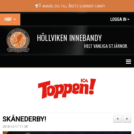
ANMÄL DIG TILL ÅRETS SUMMER CAMP!
HIBF
LOGGA IN
HÖLLVIKEN INNEBANDY
HELT VANLIGA STJÄRNOR.
HEM
HALÖRSTREAM
MATCHER
NYHETER
SKÅNEDERBY!
<
>
KALENDER
2018-12-17 11:38