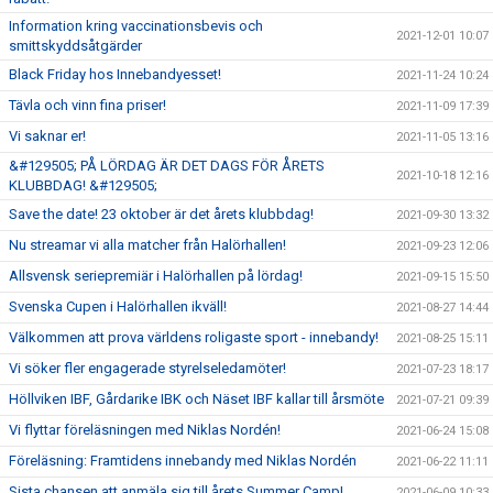
Information kring vaccinationsbevis och
2021-12-01 10:07
smittskyddsåtgärder
Black Friday hos Innebandyesset!
2021-11-24 10:24
Tävla och vinn fina priser!
2021-11-09 17:39
Vi saknar er!
2021-11-05 13:16
&#129505; PÅ LÖRDAG ÄR DET DAGS FÖR ÅRETS
2021-10-18 12:16
KLUBBDAG! &#129505;
Save the date! 23 oktober är det årets klubbdag!
2021-09-30 13:32
Nu streamar vi alla matcher från Halörhallen!
2021-09-23 12:06
Allsvensk seriepremiär i Halörhallen på lördag!
2021-09-15 15:50
Svenska Cupen i Halörhallen ikväll!
2021-08-27 14:44
Välkommen att prova världens roligaste sport - innebandy!
2021-08-25 15:11
Vi söker fler engagerade styrelseledamöter!
2021-07-23 18:17
Höllviken IBF, Gårdarike IBK och Näset IBF kallar till årsmöte
2021-07-21 09:39
Vi flyttar föreläsningen med Niklas Nordén!
2021-06-24 15:08
Föreläsning: Framtidens innebandy med Niklas Nordén
2021-06-22 11:11
Sista chansen att anmäla sig till årets Summer Camp!
2021-06-09 10:33