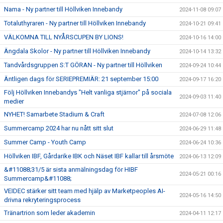
Nama - Ny partner till Höllviken Innebandy
2024-11-08 09:07
Totaluthyraren - Ny partner till Höllviken Innebandy
2024-10-21 09:41
VÄLKOMNA TILL NYÅRSCUPEN BY LIONS!
2024-10-16 14:00
Ängdala Skolor - Ny partner till Höllviken Innebandy
2024-10-14 13:32
Tandvårdsgruppen S:T GÖRAN - Ny partner till Höllviken
2024-09-24 10:44
Äntligen dags för SERIEPREMIÄR: 21 september 15:00
2024-09-17 16:20
Följ Höllviken Innebandys "Helt vanliga stjärnor" på sociala
2024-09-03 11:40
medier
NYHET! Samarbete Stadium & Craft
2024-07-08 12:06
Summercamp 2024 har nu nått sitt slut
2024-06-29 11:48
Summer Camp - Youth Camp
2024-06-24 10:36
Höllviken IBF, Gårdarike IBK och Näset IBF kallar till årsmöte
2024-06-13 12:09
&#11088;31/5 är sista anmälningsdag för HIBF
2024-05-21 00:16
Summercamp&#11088;
VEIDEC stärker sitt team med hjälp av Marketpeoples AI-
2024-05-16 14:50
drivna rekryteringsprocess
Tränartrion som leder akademin
2024-04-11 12:17