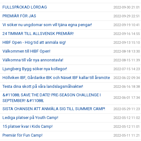
FULLSPÄCKAD LÖRDAG
2022-09-30 21:01
PREMIÄR FÖR JAS
2022-09-29 22:51
Vi söker nu ungdomar som vill tjäna egna pengar!
2022-09-19 10:41
24 TIMMAR TILL ALLSVENSK PREMIÄR!
2022-09-16 14:55
HIBF Open - Hög tid att anmäla sig!
2022-09-13 15:10
Välkommen till HIBF Open!
2022-08-18 13:30
Välkomna till vår nya annonstavla!
2022-08-15 11:39
Ljungberg Bygg söker nya kollegor!
2022-07-15 14:23
Höllviken IBF, Gårdarike IBK och Näset IBF kallar till årsmöte
2022-06-22 09:34
Testa dina skott på våra landslagsmålvakter!
2022-06-16 18:38
&#11088; SAVE THE DATE! PRE-SEASON CHALLENGE I
2022-06-01 17:34
SEPTEMBER! &#11088;
SISTA CHANSEN ATT ANMÄLA SIG TILL SUMMER CAMP!
2022-05-29 11:23
Lediga platser på Youth Camp!
2022-05-12 11:02
15 platser kvar i Kids Camp!
2022-05-12 11:01
Premiär för Fun Camp!
2022-05-11 11:21