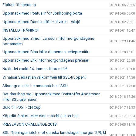
Förlust för herrarna
2018-10-06 20:25
Uppsnack med Pontus inför Jönköping borta
2018-10-06 08:00
Uppsnack med Danne inför Höllviken - Växjö
2018-10-02 20:21
INSTÄLLD TRÄNING!
2018-10-01 13:47
Uppsnack med Simon Larsson inför morgondagens
2018-09-29 11:46
bortamatch
Uppsnack med Bina inför damernas seriepremiär
2018-09-28 18:01
Uppsnack med Erik inför morgondagens premiär
2018-09-21 20:58
Nu är det exakt 24 timmar till premiär!
2018-09-21 19:00
Vi hälsar Sebastian välkommen till SSL-truppen!
2018-09-21 14:30
Säsongens alla hemmamatcher i SSL!
2018-09-21 12:58
Det drar ihop sig! Uppsnack med Christoffer Andersson
2018-09-18 17:26
inför SSL-premiären
Guld till P05 i FCH Cup!
2018-09-17 18:33
Köp ditt årskort eller dina matchbiljetter här!
2018-09-17 08:13
PRESEASON CHALLENGE 2018!
2018-09-05 11:19
SSL: Träningsmatch mot danska landslaget imorgon 2/9, kl
2018-09-01 19:00