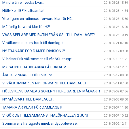
Mindre än en vecka kvar…
2018-05-28 15:39
Höllviken IBF kraftsamlar!
2018-05-28 14:54
Ytterligare en rutinerad forward klar för H2!
2018-05-25 15:30
Målfarlig forward klar för H2!
2018-05-25 15:00
VASS SPELARE MED RUTIN FRÅN SSL TILL DAMLAGET!
2018-05-25 10:19
Vi välkomnar en ny back till damlaget!
2018-05-21 07:10
NY TRÄNARE FÖR DAMER DIVISION 2!
2018-05-17 09:58
Vi hälsar Erik välkommen till vår SSL-trupp!
2018-05-15 11:21
MISSA INTE BABBLARNA PÅ LÖRDAG!
2018-05-14 12:31
ÅRETS VINNARE I HÖLLVIKEN!
2018-05-12 09:50
VI VÄLKOMNAR EN NY FORWARD TILL DAMLAGET!
2018-05-11 07:50
HÖLLVIKENS DAMLAG SÖKER YTTERLIGARE EN MÅLVAKT!
2018-05-09 07:36
NY MÅLVAKT TILL DAMLAGET!
2018-05-08 08:00
TAMARA ÄR KLAR FÖR DAMLAGET!
2018-05-07 11:20
VI GÖR DET TILLSAMMANS I HALÖRHALLEN 2 JUNI
2018-05-07 10:52
Sommarens häftigaste innebandyupplevelse!
2018-05-02 12:41