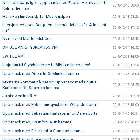
Nu är det dags igen! Uppsnack med Fabian Holmkvist inför
2018-12-15 08:00
Kalmar hemma
Höllviken Innebandy för Musikhjälpen
2018-12-11 23:26
Intervju med Joon Berggren - hur ser det ut i vårt A-lag just
2018-12-10 17:12
nu?
Ny målvakt klar för klubben
2018-12-10 13:42
OM JULIAN & TYSKLANDS VM!
2018-12-04 16:32
JW TILL VM!
2018-12-01 14:06
Inbjudan till Styrelsearbete i Höllviken Innebandy!
2018-11-28 11:14
Uppsnack med Ottern inför Munka hemma
2018-11-23 08:00
Mästarna kommer på besök! Uppsnack med Pontus
2018-11-16 23:25
Karlsson inför Storvreta hemma
Julshowen inställd!
2018-11-16 11:39
Uppsnack med Ebba Lundqvist inför Willands borta
2018-11-15 18:00
Uppsnack med Sebastian Karlsson inför Dalen borta
2018-11-13 10:54
Uppsnack med JW inför Falun hemma
2018-11-09 20:07
Uppsnack med Felicia inför Stanstad hemma
2018-11-09 00:35
Uppsnack med Kim inför Örebro hemma
2018-11-03 10:22