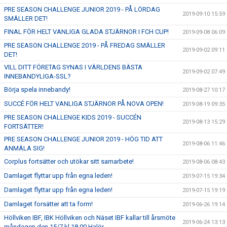
PRE SEASON CHALLENGE JUNIOR 2019 - PÅ LÖRDAG
2019-09-10 15:59
SMÄLLER DET!
FINAL FÖR HELT VANLIGA GLADA STJÄRNOR I FCH CUP!
2019-09-08 06:09
PRE SEASON CHALLENGE 2019 - PÅ FREDAG SMÄLLER
2019-09-02 09:11
DET!
VILL DITT FÖRETAG SYNAS I VÄRLDENS BÄSTA
2019-09-02 07:49
INNEBANDYLIGA-SSL?
Börja spela innebandy!
2019-08-27 10:17
SUCCÉ FÖR HELT VANLIGA STJÄRNOR PÅ NOVA OPEN!
2019-08-19 09:35
PRE SEASON CHALLENGE KIDS 2019 - SUCCÉN
2019-08-13 15:29
FORTSÄTTER!
PRE SEASON CHALLENGE JUNIOR 2019 - HÖG TID ATT
2019-08-06 11:46
ANMÄLA SIG!
Corplus fortsätter och utökar sitt samarbete!
2019-08-06 08:43
Damlaget flyttar upp från egna leden!
2019-07-15 19:34
Damlaget flyttar upp från egna leden!
2019-07-15 19:19
Damlaget forsätter att ta form!
2019-06-26 19:14
Höllviken IBF, IBK Höllviken och Näset IBF kallar till årsmöte
2019-06-24 13:13
måndagen den 15/7 kl 18.00 Halör