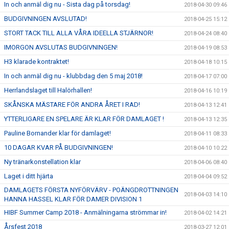
In och anmäl dig nu - Sista dag på torsdag!
2018-04-30 09:46
BUDGIVNINGEN AVSLUTAD!
2018-04-25 15:12
STORT TACK TILL ALLA VÅRA IDEELLA STJÄRNOR!
2018-04-24 08:40
IMORGON AVSLUTAS BUDGIVNINGEN!
2018-04-19 08:53
H3 klarade kontraktet!
2018-04-18 10:15
In och anmäl dig nu - klubbdag den 5 maj 2018!
2018-04-17 07:00
Herrlandslaget till Halörhallen!
2018-04-16 10:19
SKÅNSKA MÄSTARE FÖR ANDRA ÅRET I RAD!
2018-04-13 12:41
YTTERLIGARE EN SPELARE ÄR KLAR FÖR DAMLAGET !
2018-04-13 12:35
Pauline Bornander klar för damlaget!
2018-04-11 08:33
10 DAGAR KVAR PÅ BUDGIVNINGEN!
2018-04-10 10:22
Ny tränarkonstellation klar
2018-04-06 08:40
Laget i ditt hjärta
2018-04-04 09:52
DAMLAGETS FÖRSTA NYFÖRVÄRV - POÄNGDROTTNINGEN
2018-04-03 14:10
HANNA HASSEL KLAR FÖR DAMER DIVISION 1
HIBF Summer Camp 2018 - Anmälningarna strömmar in!
2018-04-02 14:21
Årsfest 2018
2018-03-27 12:01