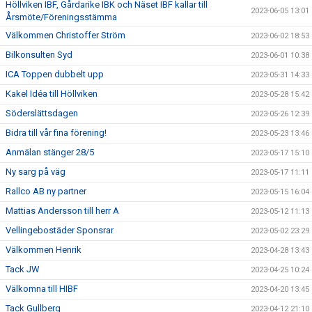
Höllviken IBF, Gårdarike IBK och Näset IBF kallar till
2023-06-05 13:01
Årsmöte/Föreningsstämma
Välkommen Christoffer Ström
2023-06-02 18:53
Bilkonsulten Syd
2023-06-01 10:38
ICA Toppen dubbelt upp
2023-05-31 14:33
Kakel Idéa till Höllviken
2023-05-28 15:42
Söderslättsdagen
2023-05-26 12:39
Bidra till vår fina förening!
2023-05-23 13:46
Anmälan stänger 28/5
2023-05-17 15:10
Ny sarg på väg
2023-05-17 11:11
Rallco AB ny partner
2023-05-15 16:04
Mattias Andersson till herr A
2023-05-12 11:13
Vellingebostäder Sponsrar
2023-05-02 23:29
Välkommen Henrik
2023-04-28 13:43
Tack JW
2023-04-25 10:24
Välkomna till HIBF
2023-04-20 13:45
Tack Gullberg
2023-04-12 21:10