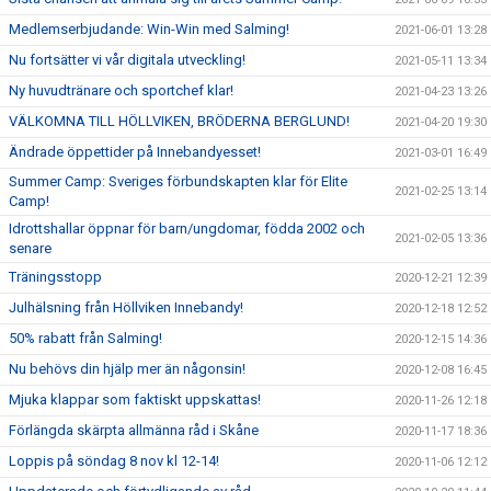
Medlemserbjudande: Win-Win med Salming!
2021-06-01 13:28
Nu fortsätter vi vår digitala utveckling!
2021-05-11 13:34
Ny huvudtränare och sportchef klar!
2021-04-23 13:26
VÄLKOMNA TILL HÖLLVIKEN, BRÖDERNA BERGLUND!
2021-04-20 19:30
Ändrade öppettider på Innebandyesset!
2021-03-01 16:49
Summer Camp: Sveriges förbundskapten klar för Elite
2021-02-25 13:14
Camp!
Idrottshallar öppnar för barn/ungdomar, födda 2002 och
2021-02-05 13:36
senare
Träningsstopp
2020-12-21 12:39
Julhälsning från Höllviken Innebandy!
2020-12-18 12:52
50% rabatt från Salming!
2020-12-15 14:36
Nu behövs din hjälp mer än någonsin!
2020-12-08 16:45
Mjuka klappar som faktiskt uppskattas!
2020-11-26 12:18
Förlängda skärpta allmänna råd i Skåne
2020-11-17 18:36
Loppis på söndag 8 nov kl 12-14!
2020-11-06 12:12