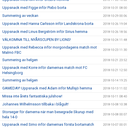
Uppsnack med Figge inför Pixbo borta
2018-10-31 08:00
Summering av veckan
2018-10-29 00:06
Uppsnack med Hanna Carlsson inför Landskrona borta
2018-10-26 19:04
Uppsnack med Linus Bergström inför Sirius hemma
2018-10-26 18:56
VÄLKOMNA TILL NYÅRSCUPEN BY LIONS!
2018-10-24 11:48
Uppsnack med Rebecca inför morgondagens match mot
2018-10-23 11:30
Malmö FBC
Summering av helgen
2018-10-21 23:52
Uppsnack med Korre inför damernas match mot FC
2018-10-21 12:50
Helsingborg
Summering av helgen
2018-10-14 19:25
GAMEDAY! Uppsnack med Adam inför Mullsjö hemma
2018-10-13 11:02
Missa inte årets fantastiska julshow!
2018-10-11 08:40
Johannes Wilhelmsson tillbaka i blågult!
2018-10-08 10:38
Storseger för damerna när man besegrade Skurup med
2018-10-08 00:07
hela 14-0
Uppsnack med Simo inför damernas första bortamatch
2018-10-07 00:01