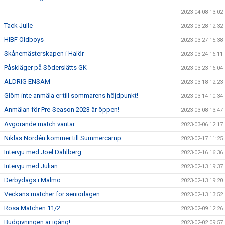
2023-04-08 13:02
Tack Julle
2023-03-28 12:32
HIBF Oldboys
2023-03-27 15:38
Skånemästerskapen i Halör
2023-03-24 16:11
Påskläger på Söderslätts GK
2023-03-23 16:04
ALDRIG ENSAM
2023-03-18 12:23
Glöm inte anmäla er till sommarens höjdpunkt!
2023-03-14 10:34
Anmälan för Pre-Season 2023 är öppen!
2023-03-08 13:47
Avgörande match väntar
2023-03-06 12:17
Niklas Nordén kommer till Summercamp
2023-02-17 11:25
Intervju med Joel Dahlberg
2023-02-16 16:36
Intervju med Julian
2023-02-13 19:37
Derbydags i Malmö
2023-02-13 19:20
Veckans matcher för seniorlagen
2023-02-13 13:52
Rosa Matchen 11/2
2023-02-09 12:26
Budgivningen är igång!
2023-02-02 09:57