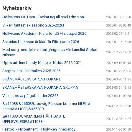
Nyhetsarkiv
Höllvikens IBF Dam - Tackar nej till spel i division 1
2026-07-06 16:30
Vilken fantastisk säsong 2025-2026!
2026-04-28 08:48
Höllvikens Akademi - Klara för USM slutspel 2026
2026-02-09 11:21
Sakarias Ulriksson är klar för Elite camp 2026
2026-01-07 14:08
Med sorg meddelar vi bortgången av vår kanslist Stefan
2025-12-22 14:52
Nilsson
Uppstart: Innebandy för tjejer födda 2016-2021
2025-09-15 09:43
Sargreklam Halörhallen 2025-2026
2025-07-22 20:05
SKÅNEMÄSTERSKAPEN POJKAR E
2025-03-28 11:25
SKÅNEMÄSTERSKAPEN POJKAR A GRUPP A
2025-03-21 19:13
Vill du prova på golf under 2025?
2025-03-11 09:58
&#11088;&#65039;Ludwig Persson kommer till Elite
2024-12-09 15:28
camp&#11088;&#65039;
&#11088;SOMMARENS HÄFTIGASTE
2024-12-06 14:27
UPPLEVELESE!&#11088;
Festool - Ny partner till Höllviken Innebandy
2024-11-26 07:58