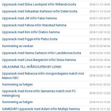
Uppsnack med Ebba Lundqvist inför Willands borta
2018-11-15 18:00
Uppsnack med Sebastian Karlsson inför Dalen borta
2018-11-13 10:54
Uppsnack med JW inför Falun hemma
2018-11-09 20:07
Uppsnack med Felicia inför Stanstad hemma
2018-11-09 00:35
Uppsnack med Kim inför Örebro hemma
2018-11-03 10:22
Uppsnack med Figge inför Pixbo borta
2018-10-31 08:00
Summering av veckan
2018-10-29 00:06
Uppsnack med Hanna Carlsson inför Landskrona borta
2018-10-26 19:04
Uppsnack med Linus Bergström inför Sirius hemma
2018-10-26 18:56
VÄLKOMNA TILL NYÅRSCUPEN BY LIONS!
2018-10-24 11:48
Uppsnack med Rebecca inför morgondagens match mot
2018-10-23 11:30
Malmö FBC
Summering av helgen
2018-10-21 23:52
Uppsnack med Korre inför damernas match mot FC
2018-10-21 12:50
Helsingborg
Summering av helgen
2018-10-14 19:25
GAMEDAY! Uppsnack med Adam inför Mullsjö hemma
2018-10-13 11:02