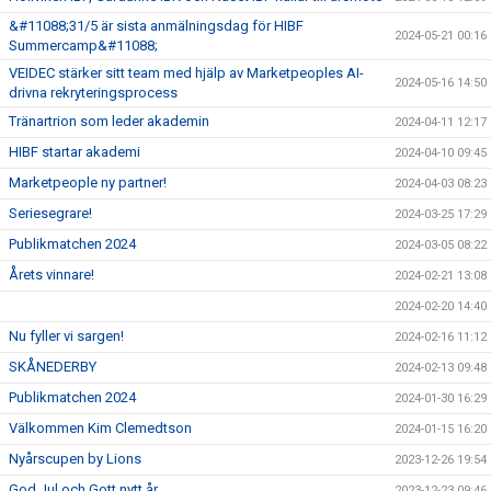
&#11088;31/5 är sista anmälningsdag för HIBF
2024-05-21 00:16
Summercamp&#11088;
VEIDEC stärker sitt team med hjälp av Marketpeoples AI-
2024-05-16 14:50
drivna rekryteringsprocess
Tränartrion som leder akademin
2024-04-11 12:17
HIBF startar akademi
2024-04-10 09:45
Marketpeople ny partner!
2024-04-03 08:23
Seriesegrare!
2024-03-25 17:29
Publikmatchen 2024
2024-03-05 08:22
Årets vinnare!
2024-02-21 13:08
2024-02-20 14:40
Nu fyller vi sargen!
2024-02-16 11:12
SKÅNEDERBY
2024-02-13 09:48
Publikmatchen 2024
2024-01-30 16:29
Välkommen Kim Clemedtson
2024-01-15 16:20
Nyårscupen by Lions
2023-12-26 19:54
God Jul och Gott nytt år
2023-12-23 09:46