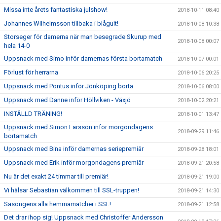
Missa inte årets fantastiska julshow!
2018-10-11 08:40
Johannes Wilhelmsson tillbaka i blågult!
2018-10-08 10:38
Storseger för damerna när man besegrade Skurup med
2018-10-08 00:07
hela 14-0
Uppsnack med Simo inför damernas första bortamatch
2018-10-07 00:01
Förlust för herrarna
2018-10-06 20:25
Uppsnack med Pontus inför Jönköping borta
2018-10-06 08:00
Uppsnack med Danne inför Höllviken - Växjö
2018-10-02 20:21
INSTÄLLD TRÄNING!
2018-10-01 13:47
Uppsnack med Simon Larsson inför morgondagens
2018-09-29 11:46
bortamatch
Uppsnack med Bina inför damernas seriepremiär
2018-09-28 18:01
Uppsnack med Erik inför morgondagens premiär
2018-09-21 20:58
Nu är det exakt 24 timmar till premiär!
2018-09-21 19:00
Vi hälsar Sebastian välkommen till SSL-truppen!
2018-09-21 14:30
Säsongens alla hemmamatcher i SSL!
2018-09-21 12:58
Det drar ihop sig! Uppsnack med Christoffer Andersson