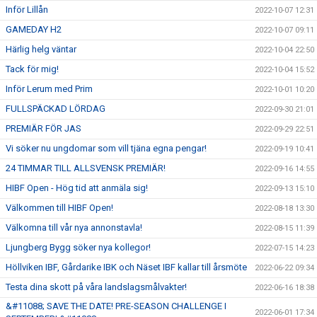
Inför Lillån
2022-10-07 12:31
GAMEDAY H2
2022-10-07 09:11
Härlig helg väntar
2022-10-04 22:50
Tack för mig!
2022-10-04 15:52
Inför Lerum med Prim
2022-10-01 10:20
FULLSPÄCKAD LÖRDAG
2022-09-30 21:01
PREMIÄR FÖR JAS
2022-09-29 22:51
Vi söker nu ungdomar som vill tjäna egna pengar!
2022-09-19 10:41
24 TIMMAR TILL ALLSVENSK PREMIÄR!
2022-09-16 14:55
HIBF Open - Hög tid att anmäla sig!
2022-09-13 15:10
Välkommen till HIBF Open!
2022-08-18 13:30
Välkomna till vår nya annonstavla!
2022-08-15 11:39
Ljungberg Bygg söker nya kollegor!
2022-07-15 14:23
Höllviken IBF, Gårdarike IBK och Näset IBF kallar till årsmöte
2022-06-22 09:34
Testa dina skott på våra landslagsmålvakter!
2022-06-16 18:38
&#11088; SAVE THE DATE! PRE-SEASON CHALLENGE I
2022-06-01 17:34