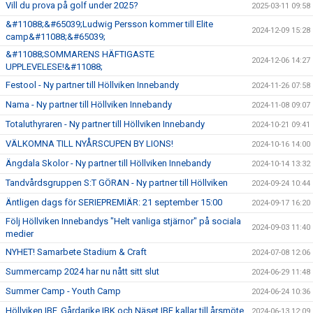
Vill du prova på golf under 2025?
2025-03-11 09:58
&#11088;&#65039;Ludwig Persson kommer till Elite
2024-12-09 15:28
camp&#11088;&#65039;
&#11088;SOMMARENS HÄFTIGASTE
2024-12-06 14:27
UPPLEVELESE!&#11088;
Festool - Ny partner till Höllviken Innebandy
2024-11-26 07:58
Nama - Ny partner till Höllviken Innebandy
2024-11-08 09:07
Totaluthyraren - Ny partner till Höllviken Innebandy
2024-10-21 09:41
VÄLKOMNA TILL NYÅRSCUPEN BY LIONS!
2024-10-16 14:00
Ängdala Skolor - Ny partner till Höllviken Innebandy
2024-10-14 13:32
Tandvårdsgruppen S:T GÖRAN - Ny partner till Höllviken
2024-09-24 10:44
Äntligen dags för SERIEPREMIÄR: 21 september 15:00
2024-09-17 16:20
Följ Höllviken Innebandys "Helt vanliga stjärnor" på sociala
2024-09-03 11:40
medier
NYHET! Samarbete Stadium & Craft
2024-07-08 12:06
Summercamp 2024 har nu nått sitt slut
2024-06-29 11:48
Summer Camp - Youth Camp
2024-06-24 10:36
Höllviken IBF, Gårdarike IBK och Näset IBF kallar till årsmöte
2024-06-13 12:09