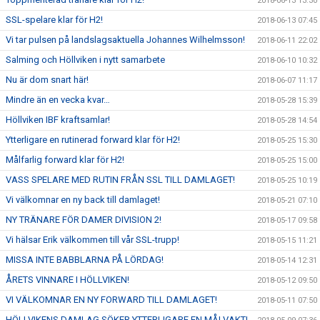
2018-06-13 13:30
SSL-spelare klar för H2!
2018-06-13 07:45
Vi tar pulsen på landslagsaktuella Johannes Wilhelmsson!
2018-06-11 22:02
Salming och Höllviken i nytt samarbete
2018-06-10 10:32
Nu är dom snart här!
2018-06-07 11:17
Mindre än en vecka kvar…
2018-05-28 15:39
Höllviken IBF kraftsamlar!
2018-05-28 14:54
Ytterligare en rutinerad forward klar för H2!
2018-05-25 15:30
Målfarlig forward klar för H2!
2018-05-25 15:00
VASS SPELARE MED RUTIN FRÅN SSL TILL DAMLAGET!
2018-05-25 10:19
Vi välkomnar en ny back till damlaget!
2018-05-21 07:10
NY TRÄNARE FÖR DAMER DIVISION 2!
2018-05-17 09:58
Vi hälsar Erik välkommen till vår SSL-trupp!
2018-05-15 11:21
MISSA INTE BABBLARNA PÅ LÖRDAG!
2018-05-14 12:31
ÅRETS VINNARE I HÖLLVIKEN!
2018-05-12 09:50
VI VÄLKOMNAR EN NY FORWARD TILL DAMLAGET!
2018-05-11 07:50
HÖLLVIKENS DAMLAG SÖKER YTTERLIGARE EN MÅLVAKT!