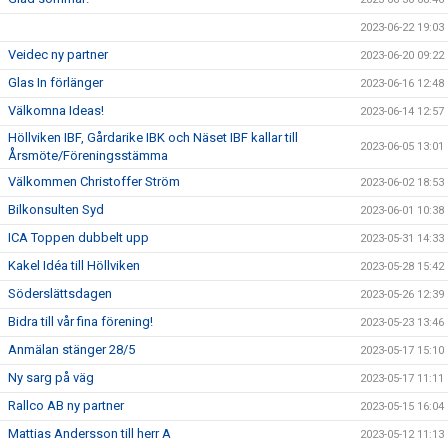
2023-06-22 19:03
Veidec ny partner
2023-06-20 09:22
Glas In förlänger
2023-06-16 12:48
Välkomna Ideas!
2023-06-14 12:57
Höllviken IBF, Gårdarike IBK och Näset IBF kallar till
2023-06-05 13:01
Årsmöte/Föreningsstämma
Välkommen Christoffer Ström
2023-06-02 18:53
Bilkonsulten Syd
2023-06-01 10:38
ICA Toppen dubbelt upp
2023-05-31 14:33
Kakel Idéa till Höllviken
2023-05-28 15:42
Söderslättsdagen
2023-05-26 12:39
Bidra till vår fina förening!
2023-05-23 13:46
Anmälan stänger 28/5
2023-05-17 15:10
Ny sarg på väg
2023-05-17 11:11
Rallco AB ny partner
2023-05-15 16:04
Mattias Andersson till herr A
2023-05-12 11:13