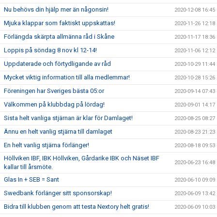
Nu behövs din hjälp mer än någonsin!
2020-12-08 16:45
Mjuka klappar som faktiskt uppskattas!
2020-11-26 12:18
Förlängda skärpta allmänna råd i Skåne
2020-11-17 18:36
Loppis på söndag 8 nov kl 12-14!
2020-11-06 12:12
Uppdaterade och förtydligande av råd
2020-10-29 11:44
Mycket viktig information till alla medlemmar!
2020-10-28 15:26
Föreningen har Sveriges bästa 05:or
2020-09-14 07:43
Välkommen på klubbdag på lördag!
2020-09-01 14:17
Sista helt vanliga stjärnan är klar för Damlaget!
2020-08-25 08:27
Ännu en helt vanlig stjärna till damlaget
2020-08-23 21:23
En helt vanlig stjärna förlänger!
2020-08-18 09:53
Höllviken IBF, IBK Höllviken, Gårdarike IBK och Näset IBF
2020-06-23 16:48
kallar till årsmöte.
Glas In + SEB = Sant
2020-06-10 09:09
Swedbank förlänger sitt sponsorskap!
2020-06-09 13:42
Bidra till klubben genom att testa Nextory helt gratis!
2020-06-09 10:03