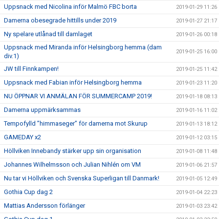
Uppsnack med Nicolina inför Malmö FBC borta
2019-01-29 11:26
Damerna obesegrade hittills under 2019
2019-01-27 21:17
Ny spelare utlånad till damlaget
2019-01-26 00:18
Uppsnack med Miranda inför Helsingborg hemma (dam
2019-01-25 16:00
div.1)
JW till Finnkampen!
2019-01-25 11:42
Uppsnack med Fabian inför Helsingborg hemma
2019-01-23 11:20
NU ÖPPNAR VI ANMÄLAN FÖR SUMMERCAMP 2019!
2019-01-18 08:13
Damerna uppmärksammas
2019-01-16 11:02
Tempofylld ”himmaseger” för damerna mot Skurup
2019-01-13 18:12
GAMEDAY x2
2019-01-12 03:15
Höllviken Innebandy stärker upp sin organisation
2019-01-08 11:48
Johannes Wilhelmsson och Julian Nihlén om VM
2019-01-06 21:57
Nu tar vi Höllviken och Svenska Superligan till Danmark!
2019-01-05 12:49
Gothia Cup dag 2
2019-01-04 22:23
Mattias Andersson förlänger
2019-01-03 23:42