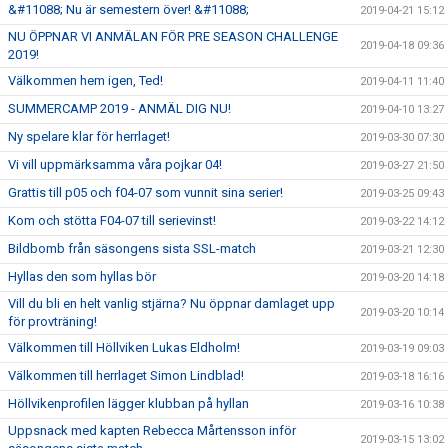
&#11088; Nu är semestern över! &#11088;
2019-04-21 15:12
NU ÖPPNAR VI ANMÄLAN FÖR PRE SEASON CHALLENGE
2019-04-18 09:36
2019!
Välkommen hem igen, Ted!
2019-04-11 11:40
SUMMERCAMP 2019 - ANMÄL DIG NU!
2019-04-10 13:27
Ny spelare klar för herrlaget!
2019-03-30 07:30
Vi vill uppmärksamma våra pojkar 04!
2019-03-27 21:50
Grattis till p05 och f04-07 som vunnit sina serier!
2019-03-25 09:43
Kom och stötta F04-07 till serievinst!
2019-03-22 14:12
Bildbomb från säsongens sista SSL-match
2019-03-21 12:30
Hyllas den som hyllas bör
2019-03-20 14:18
Vill du bli en helt vanlig stjärna? Nu öppnar damlaget upp
2019-03-20 10:14
för provträning!
Välkommen till Höllviken Lukas Eldholm!
2019-03-19 09:03
Välkommen till herrlaget Simon Lindblad!
2019-03-18 16:16
Höllvikenprofilen lägger klubban på hyllan
2019-03-16 10:38
Uppsnack med kapten Rebecca Mårtensson inför
2019-03-15 13:02