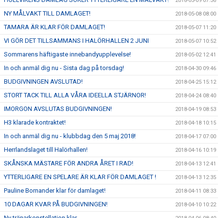
2018-05-09 07:36
NY MÅLVAKT TILL DAMLAGET!
2018-05-08 08:00
TAMARA ÄR KLAR FÖR DAMLAGET!
2018-05-07 11:20
VI GÖR DET TILLSAMMANS I HALÖRHALLEN 2 JUNI
2018-05-07 10:52
Sommarens häftigaste innebandyupplevelse!
2018-05-02 12:41
In och anmäl dig nu - Sista dag på torsdag!
2018-04-30 09:46
BUDGIVNINGEN AVSLUTAD!
2018-04-25 15:12
STORT TACK TILL ALLA VÅRA IDEELLA STJÄRNOR!
2018-04-24 08:40
IMORGON AVSLUTAS BUDGIVNINGEN!
2018-04-19 08:53
H3 klarade kontraktet!
2018-04-18 10:15
In och anmäl dig nu - klubbdag den 5 maj 2018!
2018-04-17 07:00
Herrlandslaget till Halörhallen!
2018-04-16 10:19
SKÅNSKA MÄSTARE FÖR ANDRA ÅRET I RAD!
2018-04-13 12:41
YTTERLIGARE EN SPELARE ÄR KLAR FÖR DAMLAGET !
2018-04-13 12:35
Pauline Bornander klar för damlaget!
2018-04-11 08:33
10 DAGAR KVAR PÅ BUDGIVNINGEN!
2018-04-10 10:22
Ny tränarkonstellation klar