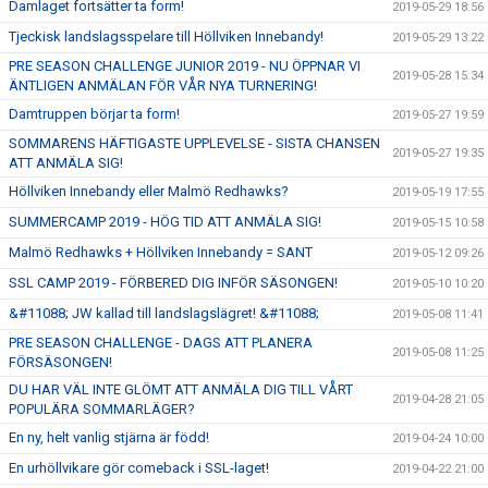
Damlaget fortsätter ta form!
2019-05-29 18:56
Tjeckisk landslagsspelare till Höllviken Innebandy!
2019-05-29 13:22
PRE SEASON CHALLENGE JUNIOR 2019 - NU ÖPPNAR VI
2019-05-28 15:34
ÄNTLIGEN ANMÄLAN FÖR VÅR NYA TURNERING!
Damtruppen börjar ta form!
2019-05-27 19:59
SOMMARENS HÄFTIGASTE UPPLEVELSE - SISTA CHANSEN
2019-05-27 19:35
ATT ANMÄLA SIG!
Höllviken Innebandy eller Malmö Redhawks?
2019-05-19 17:55
SUMMERCAMP 2019 - HÖG TID ATT ANMÄLA SIG!
2019-05-15 10:58
Malmö Redhawks + Höllviken Innebandy = SANT
2019-05-12 09:26
SSL CAMP 2019 - FÖRBERED DIG INFÖR SÄSONGEN!
2019-05-10 10:20
&#11088; JW kallad till landslagslägret! &#11088;
2019-05-08 11:41
PRE SEASON CHALLENGE - DAGS ATT PLANERA
2019-05-08 11:25
FÖRSÄSONGEN!
DU HAR VÄL INTE GLÖMT ATT ANMÄLA DIG TILL VÅRT
2019-04-28 21:05
POPULÄRA SOMMARLÄGER?
En ny, helt vanlig stjärna är född!
2019-04-24 10:00
En urhöllvikare gör comeback i SSL-laget!
2019-04-22 21:00