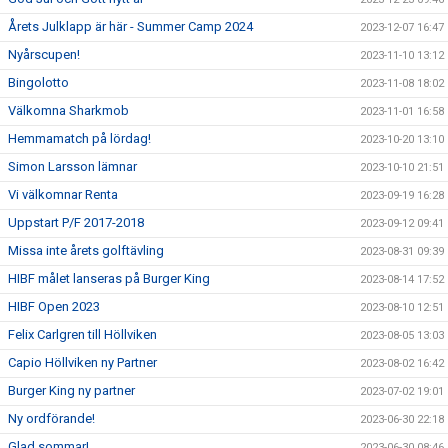
Årets Julklapp är här - Summer Camp 2024
2023-12-07 16:47
Nyårscupen!
2023-11-10 13:12
Bingolotto
2023-11-08 18:02
Välkomna Sharkmob
2023-11-01 16:58
Hemmamatch på lördag!
2023-10-20 13:10
Simon Larsson lämnar
2023-10-10 21:51
Vi välkomnar Renta
2023-09-19 16:28
Uppstart P/F 2017-2018
2023-09-12 09:41
Missa inte årets golftävling
2023-08-31 09:39
HIBF målet lanseras på Burger King
2023-08-14 17:52
HIBF Open 2023
2023-08-10 12:51
Felix Carlgren till Höllviken
2023-08-05 13:03
Capio Höllviken ny Partner
2023-08-02 16:42
Burger King ny partner
2023-07-02 19:01
Ny ordförande!
2023-06-30 22:18
Glad sommar!
2023-06-30 08:46