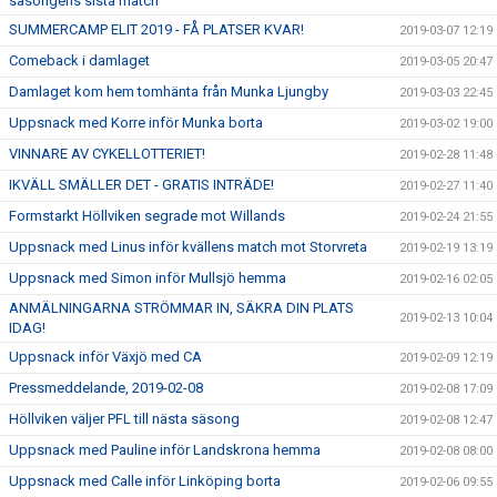
säsongens sista match
SUMMERCAMP ELIT 2019 - FÅ PLATSER KVAR!
2019-03-07 12:19
Comeback i damlaget
2019-03-05 20:47
Damlaget kom hem tomhänta från Munka Ljungby
2019-03-03 22:45
Uppsnack med Korre inför Munka borta
2019-03-02 19:00
VINNARE AV CYKELLOTTERIET!
2019-02-28 11:48
IKVÄLL SMÄLLER DET - GRATIS INTRÄDE!
2019-02-27 11:40
Formstarkt Höllviken segrade mot Willands
2019-02-24 21:55
Uppsnack med Linus inför kvällens match mot Storvreta
2019-02-19 13:19
Uppsnack med Simon inför Mullsjö hemma
2019-02-16 02:05
ANMÄLNINGARNA STRÖMMAR IN, SÄKRA DIN PLATS
2019-02-13 10:04
IDAG!
Uppsnack inför Växjö med CA
2019-02-09 12:19
Pressmeddelande, 2019-02-08
2019-02-08 17:09
Höllviken väljer PFL till nästa säsong
2019-02-08 12:47
Uppsnack med Pauline inför Landskrona hemma
2019-02-08 08:00
Uppsnack med Calle inför Linköping borta
2019-02-06 09:55