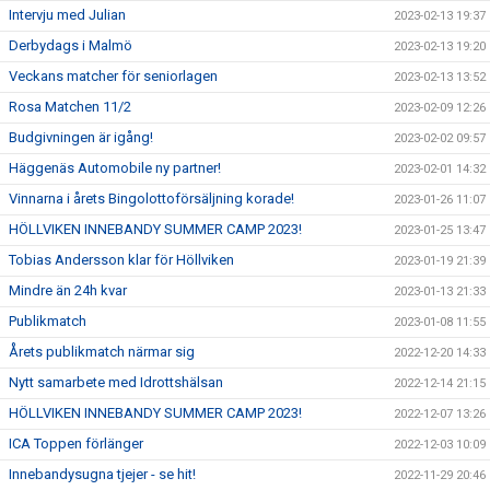
Intervju med Julian
2023-02-13 19:37
Derbydags i Malmö
2023-02-13 19:20
Veckans matcher för seniorlagen
2023-02-13 13:52
Rosa Matchen 11/2
2023-02-09 12:26
Budgivningen är igång!
2023-02-02 09:57
Häggenäs Automobile ny partner!
2023-02-01 14:32
Vinnarna i årets Bingolottoförsäljning korade!
2023-01-26 11:07
HÖLLVIKEN INNEBANDY SUMMER CAMP 2023!
2023-01-25 13:47
Tobias Andersson klar för Höllviken
2023-01-19 21:39
Mindre än 24h kvar
2023-01-13 21:33
Publikmatch
2023-01-08 11:55
Årets publikmatch närmar sig
2022-12-20 14:33
Nytt samarbete med Idrottshälsan
2022-12-14 21:15
HÖLLVIKEN INNEBANDY SUMMER CAMP 2023!
2022-12-07 13:26
ICA Toppen förlänger
2022-12-03 10:09
Innebandysugna tjejer - se hit!
2022-11-29 20:46