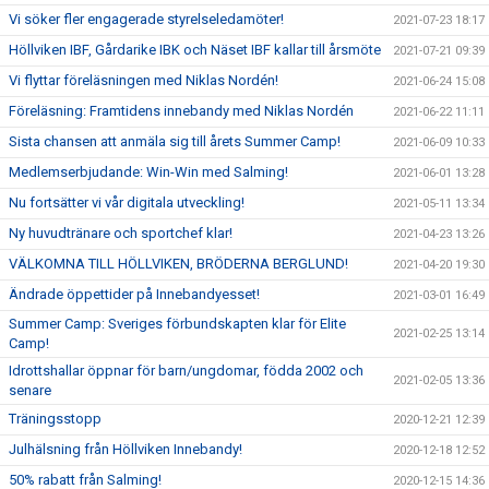
Vi söker fler engagerade styrelseledamöter!
2021-07-23 18:17
Höllviken IBF, Gårdarike IBK och Näset IBF kallar till årsmöte
2021-07-21 09:39
Vi flyttar föreläsningen med Niklas Nordén!
2021-06-24 15:08
Föreläsning: Framtidens innebandy med Niklas Nordén
2021-06-22 11:11
Sista chansen att anmäla sig till årets Summer Camp!
2021-06-09 10:33
Medlemserbjudande: Win-Win med Salming!
2021-06-01 13:28
Nu fortsätter vi vår digitala utveckling!
2021-05-11 13:34
Ny huvudtränare och sportchef klar!
2021-04-23 13:26
VÄLKOMNA TILL HÖLLVIKEN, BRÖDERNA BERGLUND!
2021-04-20 19:30
Ändrade öppettider på Innebandyesset!
2021-03-01 16:49
Summer Camp: Sveriges förbundskapten klar för Elite
2021-02-25 13:14
Camp!
Idrottshallar öppnar för barn/ungdomar, födda 2002 och
2021-02-05 13:36
senare
Träningsstopp
2020-12-21 12:39
Julhälsning från Höllviken Innebandy!
2020-12-18 12:52
50% rabatt från Salming!
2020-12-15 14:36