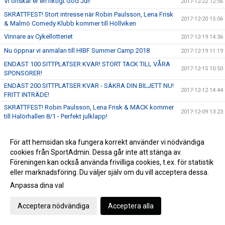
Vi önskar er en riktigt God Jul!
2017-12-22 12:56
SKRATTFEST! Stort intresse när Robin Paulsson, Lena Frisk
2017-12-20 15:06
& Malmö Comedy Klubb kommer till Höllviken
Vinnare av Cykellotteriet
2017-12-19 14:36
Nu öppnar vi anmälan till HIBF Summer Camp 2018
2017-12-19 11:19
ENDAST 100 SITTPLATSER KVAR! STORT TACK TILL VÅRA
2017-12-15 10:50
SPONSORER!
ENDAST 200 SITTPLATSER KVAR - SÄKRA DIN BILJETT NU!
2017-12-12 14:44
FRITT INTRÄDE!
SKRATTFEST! Robin Paulsson, Lena Frisk & MACK kommer
2017-12-09 13:23
till Halörhallen 8/1 - Perfekt julklapp!
FRITT INTRÄDE & Publikfest när vi tar emot SM-Finalisterna
2017-12-05 17:12
Växjö Vipers den 17 December!
För att hemsidan ska fungera korrekt använder vi nödvändiga
Gameday - Skånederby i världens bästa liga - 16:00 i
cookies från SportAdmin. Dessa går inte att stänga av.
2017-12-03 09:49
Halörhallen
Föreningen kan också använda frivilliga cookies, t.ex. för statistik
Ta del av fantastiska erbjudanden hos välkända webbutiker
eller marknadsföring. Du väljer själv om du vill acceptera dessa.
2017-12-01 15:32
samtidigt som du stöttar föreningen!
Anpassa dina val
GAMEDAY - 19:00 möter vi Pixbo Wallenstam på bortaplan!
2017-11-29 09:26
Acceptera nödvändiga
Acceptera alla
Fabian Hansson på dubbellicens till Malmö FBC
2017-11-24 10:10
GAMEDAY - 19:00 tar vi emot Team Thorengruppen hemma i