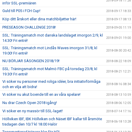
2018-09-18 17:26
inför SSL-premiären
Guld till P05 i FCH Cup!
2018-09-17 18:33
Köp ditt årskort eller dina matchbiljetter här!
2018-09-17 08:13
PRESEASON CHALLENGE 2018!
2018-09-05 11:19
SSL: Träningsmatch mot danska landslaget imorgon 2/9, kl
2018-09-01 19:00
14.30! Fri entré!
SSL: Träningsmatch mot Lindås Waves imorgon 31/8, kl
2018-08-30 20:42
19.00! Fri entré!
NU BÖRJAR SÄSONGEN 2018/19!
2018-08-22 18:09
SSL: Träningsmatch mot Malmö FBC på torsdag 23/8, kl
2018-08-21 12:21
19.30! Fri entré!
Vi söker nu personer med roliga idéer, bra initiativförmåga
2018-08-16 08:34
och en vilja att bidra!
Vi söker nu akut boende till en av våra spelare!
2018-08-13 10:59
Nu drar Czech Open 2018 igång!
2018-08-06 12:05
Vi söker en ny massör till SSL-laget!
2018-07-14 17:16
Höllviken IBF, IBK Höllviken och Näset IBF kallar till årsmöte
2018-06-18 13:28
tisdagen den 10/7 kl 18.00 Halör
Toppmeriterad tränare klar för H2!