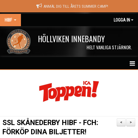
ANMÄL DIG TILL ÅRETS SUMMER CAMP!
HIBF
LOGGA IN
HÖLLVIKEN INNEBANDY
HELT VANLIGA STJÄRNOR.
HEM
HALÖRSTREAM
MATCHER
NYHETER
SSL SKÅNEDERBY HIBF - FCH:
<
>
KALENDER
FÖRKÖP DINA BILJETTER!