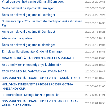
Ytterliggare en helt vanlig stjärna till Damlaget
2020-05-20 09:56
Nästa helt vanliga stjärna till Damlaget
2020-05-20 09:30
Ännu en helt vanlig stjärna till Damlaget
2020-05-20 09:24
Summercamp 2020 - i samarbete med Sparbanksstiftelsen
2020-05-18 16:33
Finn!
Ännu en helt vanlig stjärna till Damlaget
2020-05-15 18:21
Återvändande spelare
2020-05-15 18:17
Ännu en helt vanlig stjärna till damlaget
2020-05-13 19:04
En helt vanlig stjärna återvänder till Damlaget
2020-05-13 18:55
GRATIS ENTRÉ PÅ SÄSONGENS SISTA HEMMAMATCH!
2020-03-02 15:00
Är du Höllviken Innebandys nya klubbchef?
2020-02-24 18:58
TACK FÖR MIG! NU VÄNTAR NYA UTMANINGAR!
2020-02-21 10:47
SOMMARENS HÄFTIGASTE UPPLEVELSE - ANMÄL ER NU!
2020-01-09 18:48
HÖLLVIKEN INNEBANDY &#10084;&#65039; GOTHIA
2020-01-06 22:00
INNEBANDY CUP!
Idrottsrörelsen i Sverige får 5i12-priset i år
2019-12-06 11:21
SOMMARENS HÄFTIGASTE UPPLEVELSE ÄR TILLBAKA -
2019-12-04 10:55
ANMÄLAN ÄR ÖPPEN!