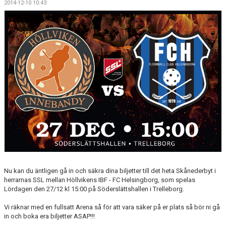
2014-12-10 10:43
MEDLEMSKAP
OM FÖRENINGEN
KONTAKT
Nu kan du äntligen gå in och säkra dina biljetter till det heta Skånederbyt i
herrarnas SSL mellan Höllvikens IBF - FC Helsingborg, som spelas
Lördagen den 27/12 kl 15:00 på Söderslättshallen i Trelleborg.
Vi räknar med en fullsatt Arena så för att vara säker på er plats så bör ni gå
in och boka era biljetter ASAP!!!