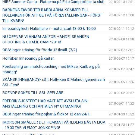
HIBF Summer Camp - Platserna på Elite Camp börjar ta slut!
2018-02-13 12:51
BARNENS FAVORITER BABBLARNA KOMMER TILL
HÖLLVIKEN FÖR ATT GE TVÅ FÖRESTÄLLNINGAR - FÖRST
2018-02-12 16:00
TILL KVARN!
Innebandyfest i Halörhallen - matchstart 13:00 & 16:00
2018-02-11 10:12
NU ÖPPNAR VI ANMÄLAN FÖR HANDELSBANKEN
2018-02-08 14:38
SHOOTING & GOALIE CAMP 2018!
OBS! Ingen träning för födda 12 ikväll. (7/2)
2018-02-07 12:01
Höllviken Innebandy på kartan
2018-02-07 10:17
Föreläsning om matchcoaching med Mikael Karlberg på
2018-02-07 09:47
söndag!
SKÅNSK INNEBANDYFEST: Höllviken & Malmö i gemensam
2018-02-05 10:36
SSL-Fest!
BOENDE SÖKES TILL SSL-SPELARE
2018-02-02 09:57
FREDRIK SJÖSTEDT HAR VALT ATT AVSLUTA SIN
2018-02-01 14:22
ANSTÄLLNING OCH ANTA EN NY UTMANING!
OBS! Ingen träning för pojkar & flickor 12 den 24/1.
2018-01-23 13:32
IMORGON SMÄLLER DET HEMMA I VÄRLDENS BÄSTA LIGA
2018-01-23 11:27
- 19:00 TAR VI EMOT JÖNKÖPING!