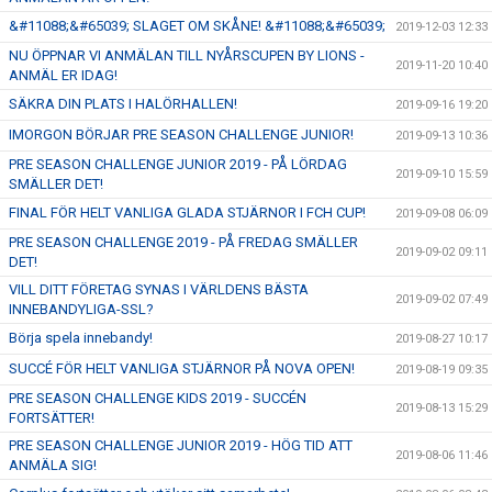
&#11088;&#65039; SLAGET OM SKÅNE! &#11088;&#65039;
2019-12-03 12:33
NU ÖPPNAR VI ANMÄLAN TILL NYÅRSCUPEN BY LIONS -
2019-11-20 10:40
ANMÄL ER IDAG!
SÄKRA DIN PLATS I HALÖRHALLEN!
2019-09-16 19:20
IMORGON BÖRJAR PRE SEASON CHALLENGE JUNIOR!
2019-09-13 10:36
PRE SEASON CHALLENGE JUNIOR 2019 - PÅ LÖRDAG
2019-09-10 15:59
SMÄLLER DET!
FINAL FÖR HELT VANLIGA GLADA STJÄRNOR I FCH CUP!
2019-09-08 06:09
PRE SEASON CHALLENGE 2019 - PÅ FREDAG SMÄLLER
2019-09-02 09:11
DET!
VILL DITT FÖRETAG SYNAS I VÄRLDENS BÄSTA
2019-09-02 07:49
INNEBANDYLIGA-SSL?
Börja spela innebandy!
2019-08-27 10:17
SUCCÉ FÖR HELT VANLIGA STJÄRNOR PÅ NOVA OPEN!
2019-08-19 09:35
PRE SEASON CHALLENGE KIDS 2019 - SUCCÉN
2019-08-13 15:29
FORTSÄTTER!
PRE SEASON CHALLENGE JUNIOR 2019 - HÖG TID ATT
2019-08-06 11:46
ANMÄLA SIG!