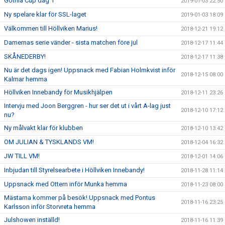
Gothia Cup dag 1
2019-01-03 22:50
Ny spelare klar för SSL-laget
2019-01-03 18:09
Välkommen till Höllviken Marius!
2018-12-21 19:12
Damernas serie vänder - sista matchen före jul
2018-12-17 11:44
SKÅNEDERBY!
2018-12-17 11:38
Nu är det dags igen! Uppsnack med Fabian Holmkvist inför
2018-12-15 08:00
Kalmar hemma
Höllviken Innebandy för Musikhjälpen
2018-12-11 23:26
Intervju med Joon Berggren - hur ser det ut i vårt A-lag just
2018-12-10 17:12
nu?
Ny målvakt klar för klubben
2018-12-10 13:42
OM JULIAN & TYSKLANDS VM!
2018-12-04 16:32
JW TILL VM!
2018-12-01 14:06
Inbjudan till Styrelsearbete i Höllviken Innebandy!
2018-11-28 11:14
Uppsnack med Ottern inför Munka hemma
2018-11-23 08:00
Mästarna kommer på besök! Uppsnack med Pontus
2018-11-16 23:25
Karlsson inför Storvreta hemma
Julshowen inställd!
2018-11-16 11:39