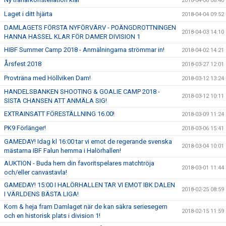
2018-04-06 08:40
Laget i ditt hjärta
2018-04-04 09:52
DAMLAGETS FÖRSTA NYFÖRVÄRV - POÄNGDROTTNINGEN
2018-04-03 14:10
HANNA HASSEL KLAR FÖR DAMER DIVISION 1
HIBF Summer Camp 2018 - Anmälningarna strömmar in!
2018-04-02 14:21
Årsfest 2018
2018-03-27 12:01
Provträna med Höllviken Dam!
2018-03-12 13:24
HANDELSBANKEN SHOOTING & GOALIE CAMP 2018 -
2018-03-12 10:11
SISTA CHANSEN ATT ANMÄLA SIG!
EXTRAINSATT FÖRESTÄLLNING 16.00!
2018-03-09 11:24
PK9 Förlänger!
2018-03-06 15:41
GAMEDAY! Idag kl 16:00 tar vi emot de regerande svenska
2018-03-04 10:01
mästarna IBF Falun hemma i Halörhallen!
AUKTION - Buda hem din favoritspelares matchtröja
2018-03-01 11:44
och/eller canvastavla!
GAMEDAY! 15:00 I HALÖRHALLEN TAR VI EMOT IBK DALEN
2018-02-25 08:59
I VÄRLDENS BÄSTA LIGA!
Kom & heja fram Damlaget när de kan säkra seriesegern
2018-02-15 11:59
och en historisk plats i division 1!