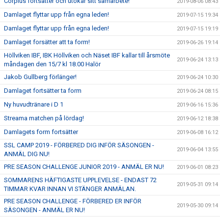
Corplus fortsätter och utökar sitt samarbete!
2019-08-06 08:43
Damlaget flyttar upp från egna leden!
2019-07-15 19:34
Damlaget flyttar upp från egna leden!
2019-07-15 19:19
Damlaget forsätter att ta form!
2019-06-26 19:14
Höllviken IBF, IBK Höllviken och Näset IBF kallar till årsmöte
2019-06-24 13:13
måndagen den 15/7 kl 18.00 Halör
Jakob Gullberg förlänger!
2019-06-24 10:30
Damlaget fortsätter ta form
2019-06-24 08:15
Ny huvudtränare i D 1
2019-06-16 15:36
Streama matchen på lördag!
2019-06-12 18:38
Damlagets form fortsätter
2019-06-08 16:12
SSL CAMP 2019 - FÖRBERED DIG INFÖR SÄSONGEN -
2019-06-04 13:55
ANMÄL DIG NU!
PRE SEASON CHALLENGE JUNIOR 2019 - ANMÄL ER NU!
2019-06-01 08:23
SOMMARENS HÄFTIGASTE UPPLEVELSE - ENDAST 72
2019-05-31 09:14
TIMMAR KVAR INNAN VI STÄNGER ANMÄLAN.
PRE SEASON CHALLENGE - FÖRBERED ER INFÖR
2019-05-30 09:14
SÄSONGEN - ANMÄL ER NU!