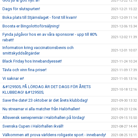
God jul & gott nytt år!
2021-12-22 12:15
Dags för slutspurten!
2021-12-21 15:22
Boka plats till Stjärnslaget - först till kvarn!
2021-12-09 11:14
Boosta er Bingolottoförsäljning!
2021-12-06 15:34
Fynda julgåvor hos en av våra sponsorer - upp till 80%
2021-12-02 11:39
rabatt!
Information kring vaccinationsbevis och
2021-12-01 10:07
smittskyddsåtgärder
Black Friday hos Innebandyesset!
2021-11-24 10:24
Tävla och vinn fina priser!
2021-11-09 17:39
Vi saknar er!
2021-11-05 13:16
&#129505; PÅ LÖRDAG ÄR DET DAGS FÖR ÅRETS
2021-10-18 12:16
KLUBBDAG! &#129505;
Save the date! 23 oktober är det årets klubbdag!
2021-09-30 13:32
Nu streamar vi alla matcher från Halörhallen!
2021-09-23 12:06
Allsvensk seriepremiär i Halörhallen på lördag!
2021-09-15 15:50
Svenska Cupen i Halörhallen ikväll!
2021-08-27 14:44
Välkommen att prova världens roligaste sport - innebandy!
2021-08-25 15:11