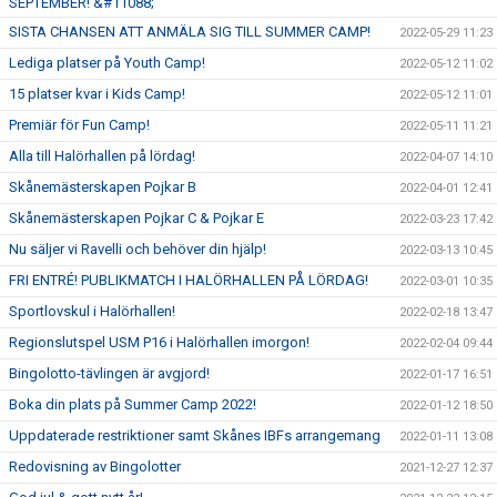
SEPTEMBER! &#11088;
SISTA CHANSEN ATT ANMÄLA SIG TILL SUMMER CAMP!
2022-05-29 11:23
Lediga platser på Youth Camp!
2022-05-12 11:02
15 platser kvar i Kids Camp!
2022-05-12 11:01
Premiär för Fun Camp!
2022-05-11 11:21
Alla till Halörhallen på lördag!
2022-04-07 14:10
Skånemästerskapen Pojkar B
2022-04-01 12:41
Skånemästerskapen Pojkar C & Pojkar E
2022-03-23 17:42
Nu säljer vi Ravelli och behöver din hjälp!
2022-03-13 10:45
FRI ENTRÉ! PUBLIKMATCH I HALÖRHALLEN PÅ LÖRDAG!
2022-03-01 10:35
Sportlovskul i Halörhallen!
2022-02-18 13:47
Regionslutspel USM P16 i Halörhallen imorgon!
2022-02-04 09:44
Bingolotto-tävlingen är avgjord!
2022-01-17 16:51
Boka din plats på Summer Camp 2022!
2022-01-12 18:50
Uppdaterade restriktioner samt Skånes IBFs arrangemang
2022-01-11 13:08
Redovisning av Bingolotter
2021-12-27 12:37