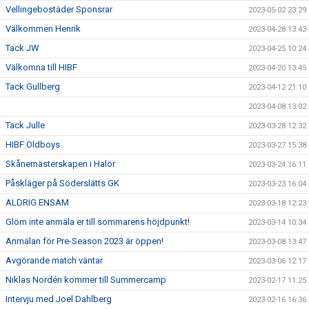
Vellingebostäder Sponsrar
2023-05-02 23:29
Välkommen Henrik
2023-04-28 13:43
Tack JW
2023-04-25 10:24
Välkomna till HIBF
2023-04-20 13:45
Tack Gullberg
2023-04-12 21:10
2023-04-08 13:02
Tack Julle
2023-03-28 12:32
HIBF Oldboys
2023-03-27 15:38
Skånemästerskapen i Halör
2023-03-24 16:11
Påskläger på Söderslätts GK
2023-03-23 16:04
ALDRIG ENSAM
2023-03-18 12:23
Glöm inte anmäla er till sommarens höjdpunkt!
2023-03-14 10:34
Anmälan för Pre-Season 2023 är öppen!
2023-03-08 13:47
Avgörande match väntar
2023-03-06 12:17
Niklas Nordén kommer till Summercamp
2023-02-17 11:25
Intervju med Joel Dahlberg
2023-02-16 16:36