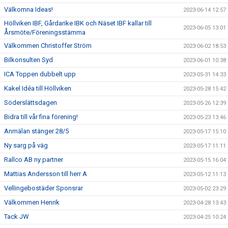
Välkomna Ideas!
2023-06-14 12:57
Höllviken IBF, Gårdarike IBK och Näset IBF kallar till
2023-06-05 13:01
Årsmöte/Föreningsstämma
Välkommen Christoffer Ström
2023-06-02 18:53
Bilkonsulten Syd
2023-06-01 10:38
ICA Toppen dubbelt upp
2023-05-31 14:33
Kakel Idéa till Höllviken
2023-05-28 15:42
Söderslättsdagen
2023-05-26 12:39
Bidra till vår fina förening!
2023-05-23 13:46
Anmälan stänger 28/5
2023-05-17 15:10
Ny sarg på väg
2023-05-17 11:11
Rallco AB ny partner
2023-05-15 16:04
Mattias Andersson till herr A
2023-05-12 11:13
Vellingebostäder Sponsrar
2023-05-02 23:29
Välkommen Henrik
2023-04-28 13:43
Tack JW
2023-04-25 10:24