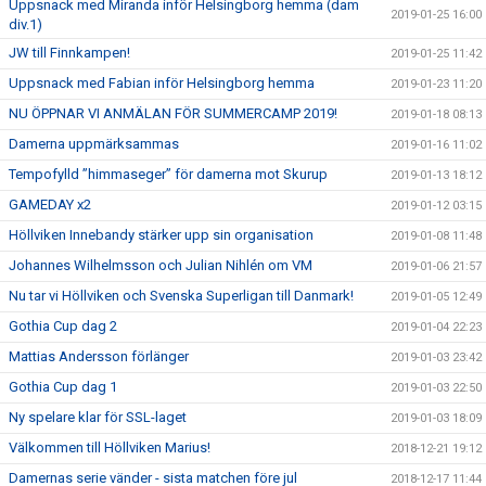
Uppsnack med Miranda inför Helsingborg hemma (dam
2019-01-25 16:00
div.1)
JW till Finnkampen!
2019-01-25 11:42
Uppsnack med Fabian inför Helsingborg hemma
2019-01-23 11:20
NU ÖPPNAR VI ANMÄLAN FÖR SUMMERCAMP 2019!
2019-01-18 08:13
Damerna uppmärksammas
2019-01-16 11:02
Tempofylld ”himmaseger” för damerna mot Skurup
2019-01-13 18:12
GAMEDAY x2
2019-01-12 03:15
Höllviken Innebandy stärker upp sin organisation
2019-01-08 11:48
Johannes Wilhelmsson och Julian Nihlén om VM
2019-01-06 21:57
Nu tar vi Höllviken och Svenska Superligan till Danmark!
2019-01-05 12:49
Gothia Cup dag 2
2019-01-04 22:23
Mattias Andersson förlänger
2019-01-03 23:42
Gothia Cup dag 1
2019-01-03 22:50
Ny spelare klar för SSL-laget
2019-01-03 18:09
Välkommen till Höllviken Marius!
2018-12-21 19:12
Damernas serie vänder - sista matchen före jul
2018-12-17 11:44