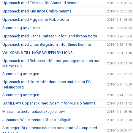
Uppsnack med Felicia inför Stanstad hemma
2018-11-09 00:35
Uppsnack med Kim inför Örebro hemma
2018-11-03 10:22
Uppsnack med Figge inför Pixbo borta
2018-10-31 08:00
Summering av veckan
2018-10-29 00:06
Uppsnack med Hanna Carlsson inför Landskrona borta
2018-10-26 19:04
Uppsnack med Linus Bergström inför Sirius hemma
2018-10-26 18:56
VÄLKOMNA TILL NYÅRSCUPEN BY LIONS!
2018-10-24 11:48
Uppsnack med Rebecca inför morgondagens match mot
2018-10-23 11:30
Malmö FBC
Summering av helgen
2018-10-21 23:52
Uppsnack med Korre inför damernas match mot FC
2018-10-21 12:50
Helsingborg
Summering av helgen
2018-10-14 19:25
GAMEDAY! Uppsnack med Adam inför Mullsjö hemma
2018-10-13 11:02
Missa inte årets fantastiska julshow!
2018-10-11 08:40
Johannes Wilhelmsson tillbaka i blågult!
2018-10-08 10:38
Storseger för damerna när man besegrade Skurup med
2018-10-08 00:07