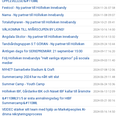
UPPLEVELESE!&#11088;
Festool - Ny partner till Höllviken Innebandy
2024-11-26 07:58
Nama - Ny partner till Höllviken Innebandy
2024-11-08 09:07
Totaluthyraren - Ny partner till Höllviken Innebandy
2024-10-21 09:41
VÄLKOMNA TILL NYÅRSCUPEN BY LIONS!
2024-10-16 14:00
Ängdala Skolor - Ny partner till Höllviken Innebandy
2024-10-14 13:32
Tandvårdsgruppen S:T GÖRAN - Ny partner till Höllviken
2024-09-24 10:44
Äntligen dags för SERIEPREMIÄR: 21 september 15:00
2024-09-17 16:20
Följ Höllviken Innebandys "Helt vanliga stjärnor" på sociala
2024-09-03 11:40
medier
NYHET! Samarbete Stadium & Craft
2024-07-08 12:06
Summercamp 2024 har nu nått sitt slut
2024-06-29 11:48
Summer Camp - Youth Camp
2024-06-24 10:36
Höllviken IBF, Gårdarike IBK och Näset IBF kallar till årsmöte
2024-06-13 12:09
&#11088;31/5 är sista anmälningsdag för HIBF
2024-05-21 00:16
Summercamp&#11088;
VEIDEC stärker sitt team med hjälp av Marketpeoples AI-
2024-05-16 14:50
drivna rekryteringsprocess