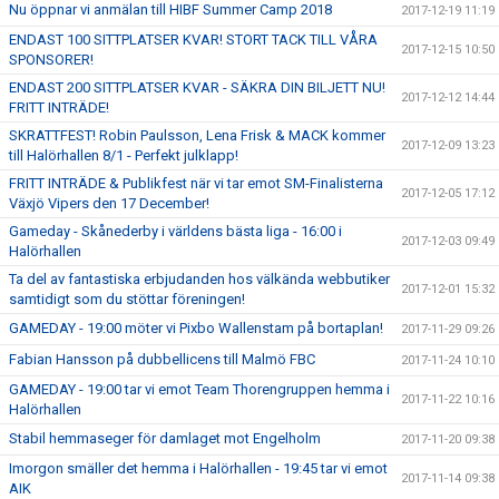
Nu öppnar vi anmälan till HIBF Summer Camp 2018
2017-12-19 11:19
ENDAST 100 SITTPLATSER KVAR! STORT TACK TILL VÅRA
2017-12-15 10:50
SPONSORER!
ENDAST 200 SITTPLATSER KVAR - SÄKRA DIN BILJETT NU!
2017-12-12 14:44
FRITT INTRÄDE!
SKRATTFEST! Robin Paulsson, Lena Frisk & MACK kommer
2017-12-09 13:23
till Halörhallen 8/1 - Perfekt julklapp!
FRITT INTRÄDE & Publikfest när vi tar emot SM-Finalisterna
2017-12-05 17:12
Växjö Vipers den 17 December!
Gameday - Skånederby i världens bästa liga - 16:00 i
2017-12-03 09:49
Halörhallen
Ta del av fantastiska erbjudanden hos välkända webbutiker
2017-12-01 15:32
samtidigt som du stöttar föreningen!
GAMEDAY - 19:00 möter vi Pixbo Wallenstam på bortaplan!
2017-11-29 09:26
Fabian Hansson på dubbellicens till Malmö FBC
2017-11-24 10:10
GAMEDAY - 19:00 tar vi emot Team Thorengruppen hemma i
2017-11-22 10:16
Halörhallen
Stabil hemmaseger för damlaget mot Engelholm
2017-11-20 09:38
Imorgon smäller det hemma i Halörhallen - 19:45 tar vi emot
2017-11-14 09:38
AIK