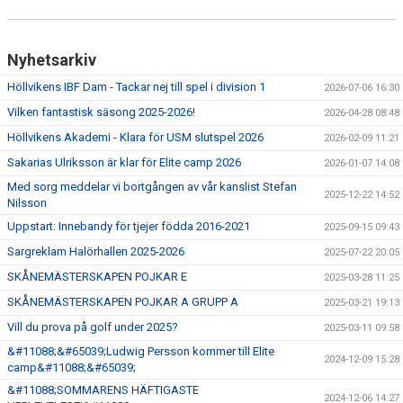
Nyhetsarkiv
Höllvikens IBF Dam - Tackar nej till spel i division 1
2026-07-06 16:30
Vilken fantastisk säsong 2025-2026!
2026-04-28 08:48
Höllvikens Akademi - Klara för USM slutspel 2026
2026-02-09 11:21
Sakarias Ulriksson är klar för Elite camp 2026
2026-01-07 14:08
Med sorg meddelar vi bortgången av vår kanslist Stefan
2025-12-22 14:52
Nilsson
Uppstart: Innebandy för tjejer födda 2016-2021
2025-09-15 09:43
Sargreklam Halörhallen 2025-2026
2025-07-22 20:05
SKÅNEMÄSTERSKAPEN POJKAR E
2025-03-28 11:25
SKÅNEMÄSTERSKAPEN POJKAR A GRUPP A
2025-03-21 19:13
Vill du prova på golf under 2025?
2025-03-11 09:58
&#11088;&#65039;Ludwig Persson kommer till Elite
2024-12-09 15:28
camp&#11088;&#65039;
&#11088;SOMMARENS HÄFTIGASTE
2024-12-06 14:27