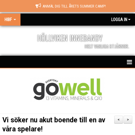
ANMÄL DIG TILL ÅRETS SUMMER CAMP!
HIBF
LOGGA IN
HÖLLVIKEN INNEBANDY
HELT VANLIGA STJÄRNOR.
HEM
HALÖRSTREAM
MATCHER
NYHETER
Vi söker nu akut boende till en av
<
>
KALENDER
våra spelare!