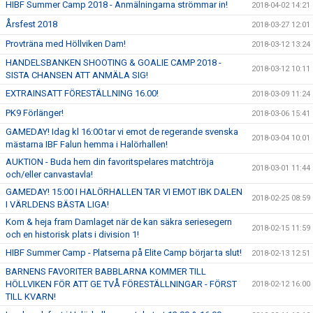
HIBF Summer Camp 2018 - Anmälningarna strömmar in!
2018-04-02 14:21
Årsfest 2018
2018-03-27 12:01
Provträna med Höllviken Dam!
2018-03-12 13:24
HANDELSBANKEN SHOOTING & GOALIE CAMP 2018 -
2018-03-12 10:11
SISTA CHANSEN ATT ANMÄLA SIG!
EXTRAINSATT FÖRESTÄLLNING 16.00!
2018-03-09 11:24
PK9 Förlänger!
2018-03-06 15:41
GAMEDAY! Idag kl 16:00 tar vi emot de regerande svenska
2018-03-04 10:01
mästarna IBF Falun hemma i Halörhallen!
AUKTION - Buda hem din favoritspelares matchtröja
2018-03-01 11:44
och/eller canvastavla!
GAMEDAY! 15:00 I HALÖRHALLEN TAR VI EMOT IBK DALEN
2018-02-25 08:59
I VÄRLDENS BÄSTA LIGA!
Kom & heja fram Damlaget när de kan säkra seriesegern
2018-02-15 11:59
och en historisk plats i division 1!
HIBF Summer Camp - Platserna på Elite Camp börjar ta slut!
2018-02-13 12:51
BARNENS FAVORITER BABBLARNA KOMMER TILL
HÖLLVIKEN FÖR ATT GE TVÅ FÖRESTÄLLNINGAR - FÖRST
2018-02-12 16:00
TILL KVARN!