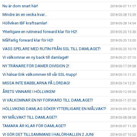
Nu är dom snart här!
2018-06-07 11:17
Mindre än en vecka kvar…
2018-05-28 15:39
Höllviken IBF kraftsamlar!
2018-05-28 14:54
Ytterligare en rutinerad forward klar för H2!
2018-05-25 15:30
Målfarlig forward klar för H2!
2018-05-25 15:00
VASS SPELARE MED RUTIN FRÅN SSL TILL DAMLAGET!
2018-05-25 10:19
Vi välkomnar en ny back till damlaget!
2018-05-21 07:10
NY TRÄNARE FÖR DAMER DIVISION 2!
2018-05-17 09:58
Vi hälsar Erik välkommen till vår SSL-trupp!
2018-05-15 11:21
MISSA INTE BABBLARNA PÅ LÖRDAG!
2018-05-14 12:31
ÅRETS VINNARE I HÖLLVIKEN!
2018-05-12 09:50
VI VÄLKOMNAR EN NY FORWARD TILL DAMLAGET!
2018-05-11 07:50
HÖLLVIKENS DAMLAG SÖKER YTTERLIGARE EN MÅLVAKT!
2018-05-09 07:36
NY MÅLVAKT TILL DAMLAGET!
2018-05-08 08:00
TAMARA ÄR KLAR FÖR DAMLAGET!
2018-05-07 11:20
VI GÖR DET TILLSAMMANS I HALÖRHALLEN 2 JUNI
2018-05-07 10:52