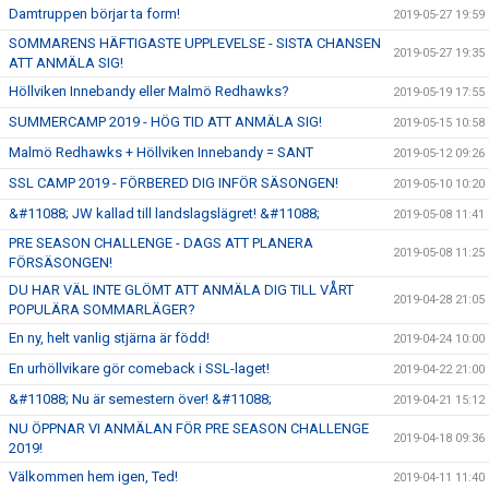
Damtruppen börjar ta form!
2019-05-27 19:59
SOMMARENS HÄFTIGASTE UPPLEVELSE - SISTA CHANSEN
2019-05-27 19:35
ATT ANMÄLA SIG!
Höllviken Innebandy eller Malmö Redhawks?
2019-05-19 17:55
SUMMERCAMP 2019 - HÖG TID ATT ANMÄLA SIG!
2019-05-15 10:58
Malmö Redhawks + Höllviken Innebandy = SANT
2019-05-12 09:26
SSL CAMP 2019 - FÖRBERED DIG INFÖR SÄSONGEN!
2019-05-10 10:20
&#11088; JW kallad till landslagslägret! &#11088;
2019-05-08 11:41
PRE SEASON CHALLENGE - DAGS ATT PLANERA
2019-05-08 11:25
FÖRSÄSONGEN!
DU HAR VÄL INTE GLÖMT ATT ANMÄLA DIG TILL VÅRT
2019-04-28 21:05
POPULÄRA SOMMARLÄGER?
En ny, helt vanlig stjärna är född!
2019-04-24 10:00
En urhöllvikare gör comeback i SSL-laget!
2019-04-22 21:00
&#11088; Nu är semestern över! &#11088;
2019-04-21 15:12
NU ÖPPNAR VI ANMÄLAN FÖR PRE SEASON CHALLENGE
2019-04-18 09:36
2019!
Välkommen hem igen, Ted!
2019-04-11 11:40