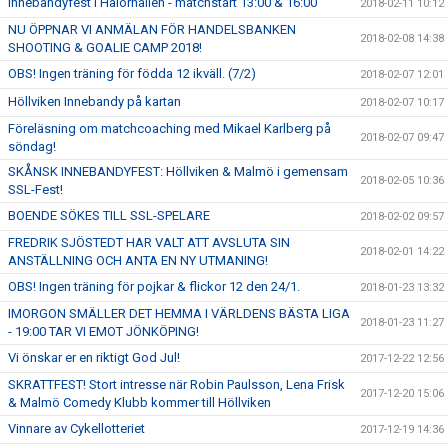
Innebandyfest i Halörhallen - matchstart 13:00 & 16:00
2018-02-11 10:12
NU ÖPPNAR VI ANMÄLAN FÖR HANDELSBANKEN
2018-02-08 14:38
SHOOTING & GOALIE CAMP 2018!
OBS! Ingen träning för födda 12 ikväll. (7/2)
2018-02-07 12:01
Höllviken Innebandy på kartan
2018-02-07 10:17
Föreläsning om matchcoaching med Mikael Karlberg på
2018-02-07 09:47
söndag!
SKÅNSK INNEBANDYFEST: Höllviken & Malmö i gemensam
2018-02-05 10:36
SSL-Fest!
BOENDE SÖKES TILL SSL-SPELARE
2018-02-02 09:57
FREDRIK SJÖSTEDT HAR VALT ATT AVSLUTA SIN
2018-02-01 14:22
ANSTÄLLNING OCH ANTA EN NY UTMANING!
OBS! Ingen träning för pojkar & flickor 12 den 24/1.
2018-01-23 13:32
IMORGON SMÄLLER DET HEMMA I VÄRLDENS BÄSTA LIGA
2018-01-23 11:27
- 19:00 TAR VI EMOT JÖNKÖPING!
Vi önskar er en riktigt God Jul!
2017-12-22 12:56
SKRATTFEST! Stort intresse när Robin Paulsson, Lena Frisk
2017-12-20 15:06
& Malmö Comedy Klubb kommer till Höllviken
Vinnare av Cykellotteriet
2017-12-19 14:36