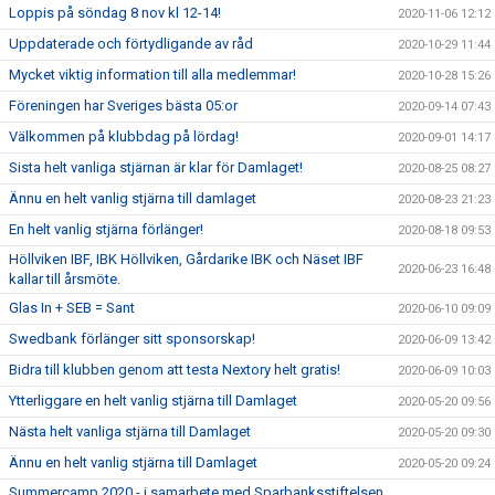
Loppis på söndag 8 nov kl 12-14!
2020-11-06 12:12
Uppdaterade och förtydligande av råd
2020-10-29 11:44
Mycket viktig information till alla medlemmar!
2020-10-28 15:26
Föreningen har Sveriges bästa 05:or
2020-09-14 07:43
Välkommen på klubbdag på lördag!
2020-09-01 14:17
Sista helt vanliga stjärnan är klar för Damlaget!
2020-08-25 08:27
Ännu en helt vanlig stjärna till damlaget
2020-08-23 21:23
En helt vanlig stjärna förlänger!
2020-08-18 09:53
Höllviken IBF, IBK Höllviken, Gårdarike IBK och Näset IBF
2020-06-23 16:48
kallar till årsmöte.
Glas In + SEB = Sant
2020-06-10 09:09
Swedbank förlänger sitt sponsorskap!
2020-06-09 13:42
Bidra till klubben genom att testa Nextory helt gratis!
2020-06-09 10:03
Ytterliggare en helt vanlig stjärna till Damlaget
2020-05-20 09:56
Nästa helt vanliga stjärna till Damlaget
2020-05-20 09:30
Ännu en helt vanlig stjärna till Damlaget
2020-05-20 09:24
Summercamp 2020 - i samarbete med Sparbanksstiftelsen