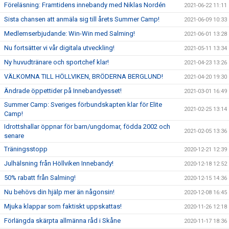
Föreläsning: Framtidens innebandy med Niklas Nordén
2021-06-22 11:11
Sista chansen att anmäla sig till årets Summer Camp!
2021-06-09 10:33
Medlemserbjudande: Win-Win med Salming!
2021-06-01 13:28
Nu fortsätter vi vår digitala utveckling!
2021-05-11 13:34
Ny huvudtränare och sportchef klar!
2021-04-23 13:26
VÄLKOMNA TILL HÖLLVIKEN, BRÖDERNA BERGLUND!
2021-04-20 19:30
Ändrade öppettider på Innebandyesset!
2021-03-01 16:49
Summer Camp: Sveriges förbundskapten klar för Elite
2021-02-25 13:14
Camp!
Idrottshallar öppnar för barn/ungdomar, födda 2002 och
2021-02-05 13:36
senare
Träningsstopp
2020-12-21 12:39
Julhälsning från Höllviken Innebandy!
2020-12-18 12:52
50% rabatt från Salming!
2020-12-15 14:36
Nu behövs din hjälp mer än någonsin!
2020-12-08 16:45
Mjuka klappar som faktiskt uppskattas!
2020-11-26 12:18
Förlängda skärpta allmänna råd i Skåne
2020-11-17 18:36