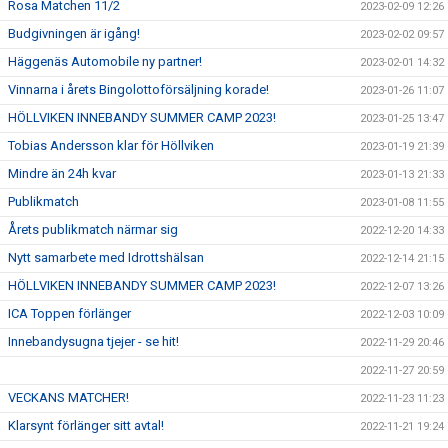
Rosa Matchen 11/2
2023-02-09 12:26
Budgivningen är igång!
2023-02-02 09:57
Häggenäs Automobile ny partner!
2023-02-01 14:32
Vinnarna i årets Bingolottoförsäljning korade!
2023-01-26 11:07
HÖLLVIKEN INNEBANDY SUMMER CAMP 2023!
2023-01-25 13:47
Tobias Andersson klar för Höllviken
2023-01-19 21:39
Mindre än 24h kvar
2023-01-13 21:33
Publikmatch
2023-01-08 11:55
Årets publikmatch närmar sig
2022-12-20 14:33
Nytt samarbete med Idrottshälsan
2022-12-14 21:15
HÖLLVIKEN INNEBANDY SUMMER CAMP 2023!
2022-12-07 13:26
ICA Toppen förlänger
2022-12-03 10:09
Innebandysugna tjejer - se hit!
2022-11-29 20:46
2022-11-27 20:59
VECKANS MATCHER!
2022-11-23 11:23
Klarsynt förlänger sitt avtal!
2022-11-21 19:24