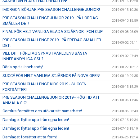
SÄKRA DIN PLATS I HALÖRHALLEN!
2019-09-16 19:20
IMORGON BÖRJAR PRE SEASON CHALLENGE JUNIOR!
2019-09-13 10:36
PRE SEASON CHALLENGE JUNIOR 2019 - PÅ LÖRDAG
2019-09-10 15:59
SMÄLLER DET!
FINAL FÖR HELT VANLIGA GLADA STJÄRNOR I FCH CUP!
2019-09-08 06:09
PRE SEASON CHALLENGE 2019 - PÅ FREDAG SMÄLLER
2019-09-02 09:11
DET!
VILL DITT FÖRETAG SYNAS I VÄRLDENS BÄSTA
2019-09-02 07:49
INNEBANDYLIGA-SSL?
Börja spela innebandy!
2019-08-27 10:17
SUCCÉ FÖR HELT VANLIGA STJÄRNOR PÅ NOVA OPEN!
2019-08-19 09:35
PRE SEASON CHALLENGE KIDS 2019 - SUCCÉN
2019-08-13 15:29
FORTSÄTTER!
PRE SEASON CHALLENGE JUNIOR 2019 - HÖG TID ATT
2019-08-06 11:46
ANMÄLA SIG!
Corplus fortsätter och utökar sitt samarbete!
2019-08-06 08:43
Damlaget flyttar upp från egna leden!
2019-07-15 19:34
Damlaget flyttar upp från egna leden!
2019-07-15 19:19
Damlaget forsätter att ta form!
2019-06-26 19:14