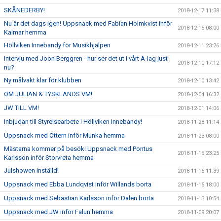
SKÅNEDERBY!
2018-12-17 11:38
Nu är det dags igen! Uppsnack med Fabian Holmkvist inför
2018-12-15 08:00
Kalmar hemma
Höllviken Innebandy för Musikhjälpen
2018-12-11 23:26
Intervju med Joon Berggren - hur ser det ut i vårt A-lag just
2018-12-10 17:12
nu?
Ny målvakt klar för klubben
2018-12-10 13:42
OM JULIAN & TYSKLANDS VM!
2018-12-04 16:32
JW TILL VM!
2018-12-01 14:06
Inbjudan till Styrelsearbete i Höllviken Innebandy!
2018-11-28 11:14
Uppsnack med Ottern inför Munka hemma
2018-11-23 08:00
Mästarna kommer på besök! Uppsnack med Pontus
2018-11-16 23:25
Karlsson inför Storvreta hemma
Julshowen inställd!
2018-11-16 11:39
Uppsnack med Ebba Lundqvist inför Willands borta
2018-11-15 18:00
Uppsnack med Sebastian Karlsson inför Dalen borta
2018-11-13 10:54
Uppsnack med JW inför Falun hemma
2018-11-09 20:07