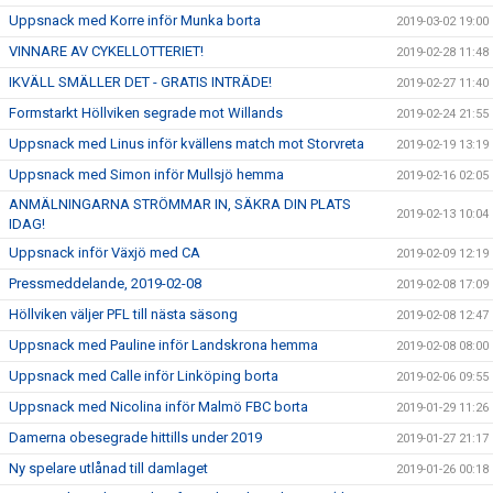
Uppsnack med Korre inför Munka borta
2019-03-02 19:00
VINNARE AV CYKELLOTTERIET!
2019-02-28 11:48
IKVÄLL SMÄLLER DET - GRATIS INTRÄDE!
2019-02-27 11:40
Formstarkt Höllviken segrade mot Willands
2019-02-24 21:55
Uppsnack med Linus inför kvällens match mot Storvreta
2019-02-19 13:19
Uppsnack med Simon inför Mullsjö hemma
2019-02-16 02:05
ANMÄLNINGARNA STRÖMMAR IN, SÄKRA DIN PLATS
2019-02-13 10:04
IDAG!
Uppsnack inför Växjö med CA
2019-02-09 12:19
Pressmeddelande, 2019-02-08
2019-02-08 17:09
Höllviken väljer PFL till nästa säsong
2019-02-08 12:47
Uppsnack med Pauline inför Landskrona hemma
2019-02-08 08:00
Uppsnack med Calle inför Linköping borta
2019-02-06 09:55
Uppsnack med Nicolina inför Malmö FBC borta
2019-01-29 11:26
Damerna obesegrade hittills under 2019
2019-01-27 21:17
Ny spelare utlånad till damlaget
2019-01-26 00:18