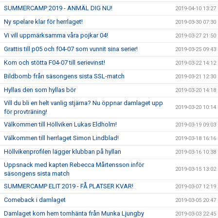
SUMMERCAMP 2019 - ANMÄL DIG NU!
2019-04-10 13:27
Ny spelare klar för herrlaget!
2019-03-30 07:30
Vi vill uppmärksamma våra pojkar 04!
2019-03-27 21:50
Grattis till p05 och f04-07 som vunnit sina serier!
2019-03-25 09:43
Kom och stötta F04-07 till serievinst!
2019-03-22 14:12
Bildbomb från säsongens sista SSL-match
2019-03-21 12:30
Hyllas den som hyllas bör
2019-03-20 14:18
Vill du bli en helt vanlig stjärna? Nu öppnar damlaget upp
2019-03-20 10:14
för provträning!
Välkommen till Höllviken Lukas Eldholm!
2019-03-19 09:03
Välkommen till herrlaget Simon Lindblad!
2019-03-18 16:16
Höllvikenprofilen lägger klubban på hyllan
2019-03-16 10:38
Uppsnack med kapten Rebecca Mårtensson inför
2019-03-15 13:02
säsongens sista match
SUMMERCAMP ELIT 2019 - FÅ PLATSER KVAR!
2019-03-07 12:19
Comeback i damlaget
2019-03-05 20:47
Damlaget kom hem tomhänta från Munka Ljungby
2019-03-03 22:45