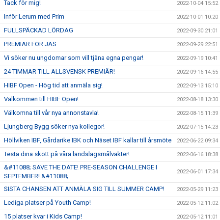
Tack för mig!
2022-10-04 15:52
Inför Lerum med Prim
2022-10-01 10:20
FULLSPÄCKAD LÖRDAG
2022-09-30 21:01
PREMIÄR FÖR JAS
2022-09-29 22:51
Vi söker nu ungdomar som vill tjäna egna pengar!
2022-09-19 10:41
24 TIMMAR TILL ALLSVENSK PREMIÄR!
2022-09-16 14:55
HIBF Open - Hög tid att anmäla sig!
2022-09-13 15:10
Välkommen till HIBF Open!
2022-08-18 13:30
Välkomna till vår nya annonstavla!
2022-08-15 11:39
Ljungberg Bygg söker nya kollegor!
2022-07-15 14:23
Höllviken IBF, Gårdarike IBK och Näset IBF kallar till årsmöte
2022-06-22 09:34
Testa dina skott på våra landslagsmålvakter!
2022-06-16 18:38
&#11088; SAVE THE DATE! PRE-SEASON CHALLENGE I
2022-06-01 17:34
SEPTEMBER! &#11088;
SISTA CHANSEN ATT ANMÄLA SIG TILL SUMMER CAMP!
2022-05-29 11:23
Lediga platser på Youth Camp!
2022-05-12 11:02
15 platser kvar i Kids Camp!
2022-05-12 11:01