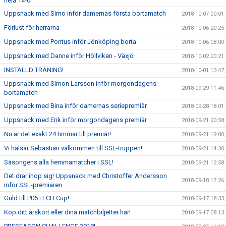
hela 14-0
Uppsnack med Simo inför damernas första bortamatch
2018-10-07 00:01
Förlust för herrarna
2018-10-06 20:25
Uppsnack med Pontus inför Jönköping borta
2018-10-06 08:00
Uppsnack med Danne inför Höllviken - Växjö
2018-10-02 20:21
INSTÄLLD TRÄNING!
2018-10-01 13:47
Uppsnack med Simon Larsson inför morgondagens
2018-09-29 11:46
bortamatch
Uppsnack med Bina inför damernas seriepremiär
2018-09-28 18:01
Uppsnack med Erik inför morgondagens premiär
2018-09-21 20:58
Nu är det exakt 24 timmar till premiär!
2018-09-21 19:00
Vi hälsar Sebastian välkommen till SSL-truppen!
2018-09-21 14:30
Säsongens alla hemmamatcher i SSL!
2018-09-21 12:58
Det drar ihop sig! Uppsnack med Christoffer Andersson
2018-09-18 17:26
inför SSL-premiären
Guld till P05 i FCH Cup!
2018-09-17 18:33
Köp ditt årskort eller dina matchbiljetter här!
2018-09-17 08:13