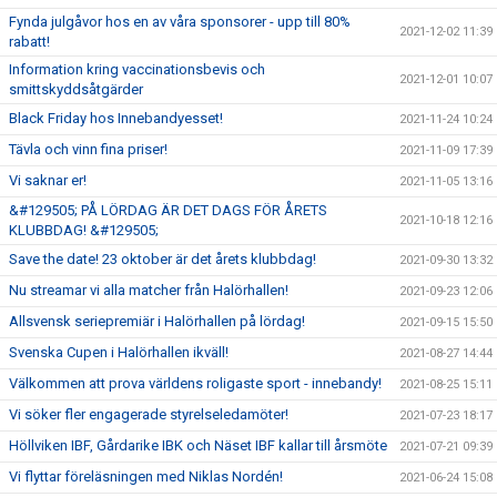
Fynda julgåvor hos en av våra sponsorer - upp till 80%
2021-12-02 11:39
rabatt!
Information kring vaccinationsbevis och
2021-12-01 10:07
smittskyddsåtgärder
Black Friday hos Innebandyesset!
2021-11-24 10:24
Tävla och vinn fina priser!
2021-11-09 17:39
Vi saknar er!
2021-11-05 13:16
&#129505; PÅ LÖRDAG ÄR DET DAGS FÖR ÅRETS
2021-10-18 12:16
KLUBBDAG! &#129505;
Save the date! 23 oktober är det årets klubbdag!
2021-09-30 13:32
Nu streamar vi alla matcher från Halörhallen!
2021-09-23 12:06
Allsvensk seriepremiär i Halörhallen på lördag!
2021-09-15 15:50
Svenska Cupen i Halörhallen ikväll!
2021-08-27 14:44
Välkommen att prova världens roligaste sport - innebandy!
2021-08-25 15:11
Vi söker fler engagerade styrelseledamöter!
2021-07-23 18:17
Höllviken IBF, Gårdarike IBK och Näset IBF kallar till årsmöte
2021-07-21 09:39
Vi flyttar föreläsningen med Niklas Nordén!
2021-06-24 15:08