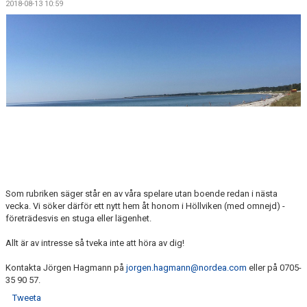
2018-08-13 10:59
MEDLEMSKAP
OM FÖRENINGEN
KONTAKT
Som rubriken säger står en av våra spelare utan boende redan i nästa
vecka. Vi söker därför ett nytt hem åt honom i Höllviken (med omnejd) -
företrädesvis en stuga eller lägenhet.
Allt är av intresse så tveka inte att höra av dig!
Kontakta Jörgen Hagmann på
jorgen.hagmann@nordea.com
eller på 0705-
35 90 57.
Tweeta