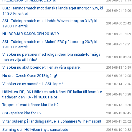
PRESEASON CHALLENGE 2018!
2018-09-05 11:19
SSL: Träningsmatch mot danska landslaget imorgon 2/9, kl
2018-09-01 19:00
14.30! Fri entré!
SSL: Träningsmatch mot Lindås Waves imorgon 31/8, kl
2018-08-30 20:42
19.00! Fri entré!
NU BÖRJAR SÄSONGEN 2018/19!
2018-08-22 18:09
SSL: Träningsmatch mot Malmö FBC på torsdag 23/8, kl
2018-08-21 12:21
19.30! Fri entré!
Vi söker nu personer med roliga idéer, bra initiativförmåga
2018-08-16 08:34
och en vilja att bidra!
Vi söker nu akut boende till en av våra spelare!
2018-08-13 10:59
Nu drar Czech Open 2018 igång!
2018-08-06 12:05
Vi söker en ny massör till SSL-laget!
2018-07-14 17:16
Höllviken IBF, IBK Höllviken och Näset IBF kallar till årsmöte
2018-06-18 13:28
tisdagen den 10/7 kl 18.00 Halör
Toppmeriterad tränare klar för H2!
2018-06-13 13:30
SSL-spelare klar för H2!
2018-06-13 07:45
Vi tar pulsen på landslagsaktuella Johannes Wilhelmsson!
2018-06-11 22:02
Salming och Höllviken i nytt samarbete
2018-06-10 10:32