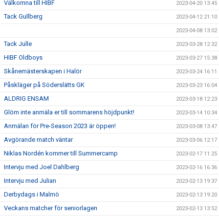
Välkomna till HIBF
2023-04-20 13:45
Tack Gullberg
2023-04-12 21:10
2023-04-08 13:02
Tack Julle
2023-03-28 12:32
HIBF Oldboys
2023-03-27 15:38
Skånemästerskapen i Halör
2023-03-24 16:11
Påskläger på Söderslätts GK
2023-03-23 16:04
ALDRIG ENSAM
2023-03-18 12:23
Glöm inte anmäla er till sommarens höjdpunkt!
2023-03-14 10:34
Anmälan för Pre-Season 2023 är öppen!
2023-03-08 13:47
Avgörande match väntar
2023-03-06 12:17
Niklas Nordén kommer till Summercamp
2023-02-17 11:25
Intervju med Joel Dahlberg
2023-02-16 16:36
Intervju med Julian
2023-02-13 19:37
Derbydags i Malmö
2023-02-13 19:20
Veckans matcher för seniorlagen
2023-02-13 13:52