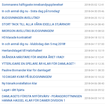
Sommarens häftigaste innebandyupplevelse!
2018-05-02 12:41
In och anmäl dig nu - Sista dag på torsdag!
2018-04-30 09:46
BUDGIVNINGEN AVSLUTAD!
2018-04-25 15:12
STORT TACK TILL ALLA VÅRA IDEELLA STJÄRNOR!
2018-04-24 08:40
IMORGON AVSLUTAS BUDGIVNINGEN!
2018-04-19 08:53
H3 klarade kontraktet!
2018-04-18 10:15
In och anmäl dig nu - klubbdag den 5 maj 2018!
2018-04-17 07:00
Herrlandslaget till Halörhallen!
2018-04-16 10:19
SKÅNSKA MÄSTARE FÖR ANDRA ÅRET I RAD!
2018-04-13 12:41
YTTERLIGARE EN SPELARE ÄR KLAR FÖR DAMLAGET !
2018-04-13 12:35
Pauline Bornander klar för damlaget!
2018-04-11 08:33
10 DAGAR KVAR PÅ BUDGIVNINGEN!
2018-04-10 10:22
Ny tränarkonstellation klar
2018-04-06 08:40
Laget i ditt hjärta
2018-04-04 09:52
DAMLAGETS FÖRSTA NYFÖRVÄRV - POÄNGDROTTNINGEN
2018-04-03 14:10
HANNA HASSEL KLAR FÖR DAMER DIVISION 1