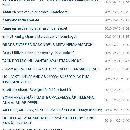
2020-05-18 16:33
Finn!
Ännu en helt vanlig stjärna till Damlaget
2020-05-15 18:21
Återvändande spelare
2020-05-15 18:17
Ännu en helt vanlig stjärna till damlaget
2020-05-13 19:04
En helt vanlig stjärna återvänder till Damlaget
2020-05-13 18:55
GRATIS ENTRÉ PÅ SÄSONGENS SISTA HEMMAMATCH!
2020-03-02 15:00
Är du Höllviken Innebandys nya klubbchef?
2020-02-24 18:58
TACK FÖR MIG! NU VÄNTAR NYA UTMANINGAR!
2020-02-21 10:47
SOMMARENS HÄFTIGASTE UPPLEVELSE - ANMÄL ER NU!
2020-01-09 18:48
HÖLLVIKEN INNEBANDY &#10084;&#65039; GOTHIA
2020-01-06 22:00
INNEBANDY CUP!
Idrottsrörelsen i Sverige får 5i12-priset i år
2019-12-06 11:21
SOMMARENS HÄFTIGASTE UPPLEVELSE ÄR TILLBAKA -
2019-12-04 10:55
ANMÄLAN ÄR ÖPPEN!
&#11088;&#65039; SLAGET OM SKÅNE! &#11088;&#65039;
2019-12-03 12:33
NU ÖPPNAR VI ANMÄLAN TILL NYÅRSCUPEN BY LIONS -
2019-11-20 10:40
ANMÄL ER IDAG!