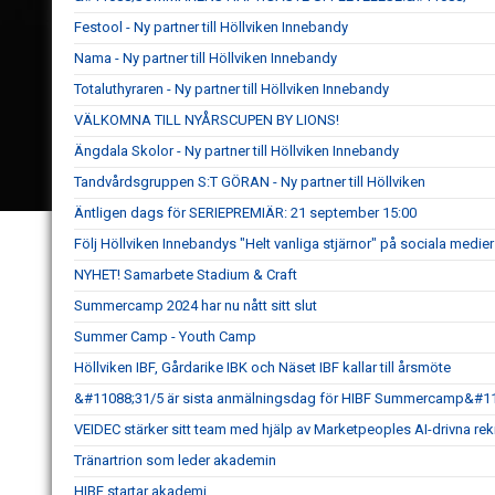
Festool - Ny partner till Höllviken Innebandy
Nama - Ny partner till Höllviken Innebandy
Totaluthyraren - Ny partner till Höllviken Innebandy
VÄLKOMNA TILL NYÅRSCUPEN BY LIONS!
Ängdala Skolor - Ny partner till Höllviken Innebandy
Tandvårdsgruppen S:T GÖRAN - Ny partner till Höllviken
Äntligen dags för SERIEPREMIÄR: 21 september 15:00
Följ Höllviken Innebandys "Helt vanliga stjärnor" på sociala medier
NYHET! Samarbete Stadium & Craft
Summercamp 2024 har nu nått sitt slut
Summer Camp - Youth Camp
Höllviken IBF, Gårdarike IBK och Näset IBF kallar till årsmöte
&#11088;31/5 är sista anmälningsdag för HIBF Summercamp&#1
VEIDEC stärker sitt team med hjälp av Marketpeoples AI-drivna re
Tränartrion som leder akademin
HIBF startar akademi