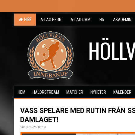
HIBF
A-LAG HERR
A-LAG DAM
H5
AKADEMIN
HÖLLV
HEM
HALÖRSTREAM
MATCHER
NYHETER
KALENDER
VASS SPELARE MED RUTIN FRÅN SS
DAMLAGET!
2018-05-25 10:19