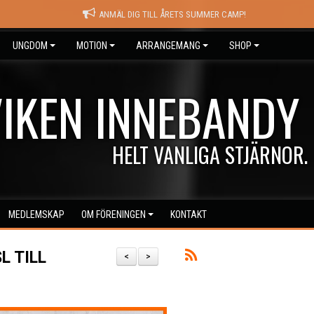
ANMÄL DIG TILL ÅRETS SUMMER CAMP!
UNGDOM
MOTION
ARRANGEMANG
SHOP
IKEN INNEBANDY
HELT VANLIGA STJÄRNOR.
MEDLEMSKAP
OM FÖRENINGEN
KONTAKT
L TILL
<
>