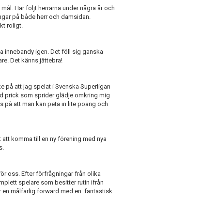
ål. Har följt herrarna under några år och
ningar på både herr och damsidan.
kt roligt.
la innebandy igen. Det föll sig ganska
are. Det känns jättebra!
e på att jag spelat i Svenska Superligan
glad prick som sprider glädje omkring mig
as på att man kan peta in lite poäng och
kt att komma till en ny förening med nya
s.
ör oss. Efter förfrågningar från olika
omplett spelare som besitter rutin ifrån
 en målfarlig forward med en fantastisk