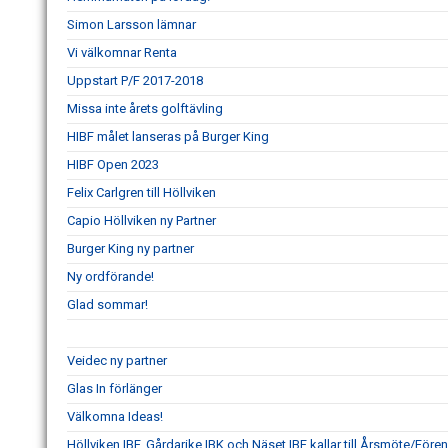
Simon Larsson lämnar
Vi välkomnar Renta
Uppstart P/F 2017-2018
Missa inte årets golftävling
HIBF målet lanseras på Burger King
HIBF Open 2023
Felix Carlgren till Höllviken
Capio Höllviken ny Partner
Burger King ny partner
Ny ordförande!
Glad sommar!
Veidec ny partner
Glas In förlänger
Välkomna Ideas!
Höllviken IBF, Gårdarike IBK och Näset IBF kallar till Årsmöte/Fö