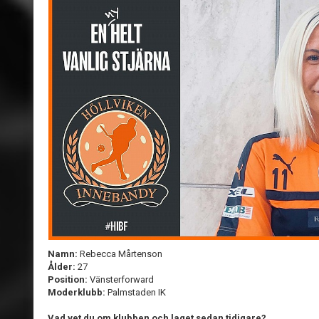
Namn:
Rebecca Mårtenson
Ålder:
27
Position:
Vänsterforward
Moderklubb:
Palmstaden IK
Vad vet du om klubben och laget sedan tidigare?