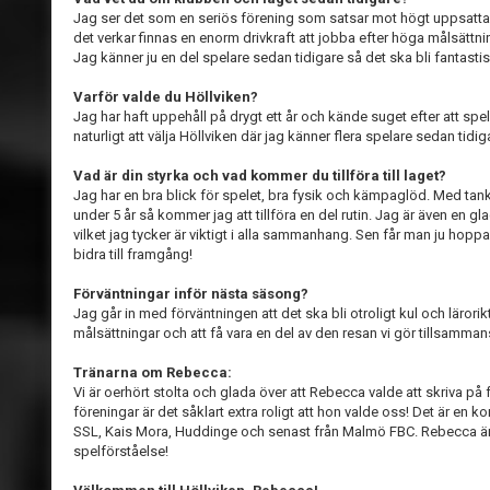
Jag ser det som en seriös förening som satsar mot högt uppsatta m
det verkar finnas en enorm drivkraft att jobba efter höga målsätt
Jag känner ju en del spelare sedan tidigare så det ska bli fantastis
Varför valde du Höllviken?
Jag har haft uppehåll på drygt ett år och kände suget efter att spe
naturligt att välja Höllviken där jag känner flera spelare sedan tidig
Vad är din styrka och vad kommer du tillföra till laget?
Jag har en bra blick för spelet, bra fysik och kämpaglöd. Med tank
under 5 år så kommer jag att tillföra en del rutin. Jag är även en 
vilket jag tycker är viktigt i alla sammanhang. Sen får man ju hopp
bidra till framgång!
Förväntningar inför nästa säsong?
Jag går in med förväntningen att det ska bli otroligt kul och lärori
målsättningar och att få vara en del av den resan vi gör tillsamman
Tränarna om Rebecca:
Vi är oerhört stolta och glada över att Rebecca valde att skriva på f
föreningar är det såklart extra roligt att hon valde oss! Det är en k
SSL, Kais Mora, Huddinge och senast från Malmö FBC. Rebecca är
spelförståelse!