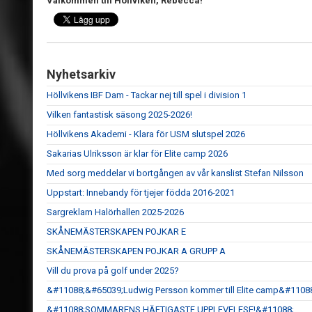
Välkommen till Höllviken, Rebecca!
Nyhetsarkiv
Höllvikens IBF Dam - Tackar nej till spel i division 1
Vilken fantastisk säsong 2025-2026!
Höllvikens Akademi - Klara för USM slutspel 2026
Sakarias Ulriksson är klar för Elite camp 2026
Med sorg meddelar vi bortgången av vår kanslist Stefan Nilsson
Uppstart: Innebandy för tjejer födda 2016-2021
Sargreklam Halörhallen 2025-2026
SKÅNEMÄSTERSKAPEN POJKAR E
SKÅNEMÄSTERSKAPEN POJKAR A GRUPP A
Vill du prova på golf under 2025?
&#11088;&#65039;Ludwig Persson kommer till Elite camp&#1108
&#11088;SOMMARENS HÄFTIGASTE UPPLEVELESE!&#11088;