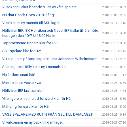
Vi söker nu akut boende till en av våra spelare!
2018-08-13 10:59
Nu drar Czech Open 2018 igång!
2018-08-06 12:05
Vi söker en ny massör till SSL-laget!
2018-07-14 17:16
Höllviken IBF, IBK Höllviken och Näset IBF kallar till årsmöte
2018-06-18 13:28
tisdagen den 10/7 kl 18.00 Halör
Toppmeriterad tränare klar för H2!
2018-06-13 13:30
SSL-spelare klar för H2!
2018-06-13 07:45
Vi tar pulsen på landslagsaktuella Johannes Wilhelmsson!
2018-06-11 22:02
Salming och Höllviken i nytt samarbete
2018-06-10 10:32
Nu är dom snart här!
2018-06-07 11:17
Mindre än en vecka kvar…
2018-05-28 15:39
Höllviken IBF kraftsamlar!
2018-05-28 14:54
Ytterligare en rutinerad forward klar för H2!
2018-05-25 15:30
Målfarlig forward klar för H2!
2018-05-25 15:00
VASS SPELARE MED RUTIN FRÅN SSL TILL DAMLAGET!
2018-05-25 10:19
Vi välkomnar en ny back till damlaget!
2018-05-21 07:10