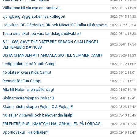
Välkomna till vår nya annonstavla!
2022-08-15 11:39
Ljungberg Bygg söker nya kollegor!
2022-07-15 14:23
Höllviken IBF, Gårdarike IBK och Näset IBF kallar till årsmöte
2022-06-22 09:34
Testa dina skott på våra landslagsmålvakter!
2022-06-16 18:38
&#11088; SAVE THE DATE! PRE-SEASON CHALLENGE I
2022-06-01 17:34
SEPTEMBER! &#11088;
SISTA CHANSEN ATT ANMÄLA SIG TILL SUMMER CAMP!
2022-05-29 11:23
Lediga platser på Youth Camp!
2022-05-12 11:02
15 platser kvar i Kids Camp!
2022-05-12 11:01
Premiär för Fun Camp!
2022-05-11 11:21
Alla till Halörhallen på lördag!
2022-04-07 14:10
Skånemästerskapen Pojkar B
2022-04-01 12:41
Skånemästerskapen Pojkar C & Pojkar E
2022-03-23 17:42
Nu säljer vi Ravelli och behöver din hjälp!
2022-03-13 10:45
FRI ENTRÉ! PUBLIKMATCH I HALÖRHALLEN PÅ LÖRDAG!
2022-03-01 10:35
Sportlovskul i Halörhallen!
2022-02-18 13:47