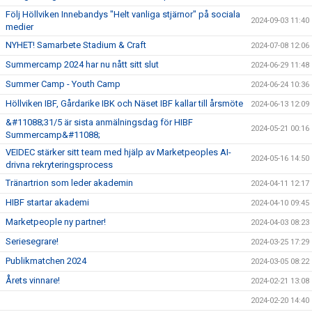
Följ Höllviken Innebandys "Helt vanliga stjärnor" på sociala
2024-09-03 11:40
medier
NYHET! Samarbete Stadium & Craft
2024-07-08 12:06
Summercamp 2024 har nu nått sitt slut
2024-06-29 11:48
Summer Camp - Youth Camp
2024-06-24 10:36
Höllviken IBF, Gårdarike IBK och Näset IBF kallar till årsmöte
2024-06-13 12:09
&#11088;31/5 är sista anmälningsdag för HIBF
2024-05-21 00:16
Summercamp&#11088;
VEIDEC stärker sitt team med hjälp av Marketpeoples AI-
2024-05-16 14:50
drivna rekryteringsprocess
Tränartrion som leder akademin
2024-04-11 12:17
HIBF startar akademi
2024-04-10 09:45
Marketpeople ny partner!
2024-04-03 08:23
Seriesegrare!
2024-03-25 17:29
Publikmatchen 2024
2024-03-05 08:22
Årets vinnare!
2024-02-21 13:08
2024-02-20 14:40