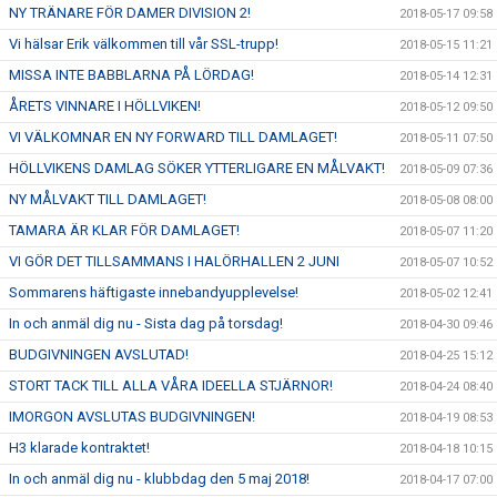
NY TRÄNARE FÖR DAMER DIVISION 2!
2018-05-17 09:58
Vi hälsar Erik välkommen till vår SSL-trupp!
2018-05-15 11:21
MISSA INTE BABBLARNA PÅ LÖRDAG!
2018-05-14 12:31
ÅRETS VINNARE I HÖLLVIKEN!
2018-05-12 09:50
VI VÄLKOMNAR EN NY FORWARD TILL DAMLAGET!
2018-05-11 07:50
HÖLLVIKENS DAMLAG SÖKER YTTERLIGARE EN MÅLVAKT!
2018-05-09 07:36
NY MÅLVAKT TILL DAMLAGET!
2018-05-08 08:00
TAMARA ÄR KLAR FÖR DAMLAGET!
2018-05-07 11:20
VI GÖR DET TILLSAMMANS I HALÖRHALLEN 2 JUNI
2018-05-07 10:52
Sommarens häftigaste innebandyupplevelse!
2018-05-02 12:41
In och anmäl dig nu - Sista dag på torsdag!
2018-04-30 09:46
BUDGIVNINGEN AVSLUTAD!
2018-04-25 15:12
STORT TACK TILL ALLA VÅRA IDEELLA STJÄRNOR!
2018-04-24 08:40
IMORGON AVSLUTAS BUDGIVNINGEN!
2018-04-19 08:53
H3 klarade kontraktet!
2018-04-18 10:15
In och anmäl dig nu - klubbdag den 5 maj 2018!
2018-04-17 07:00