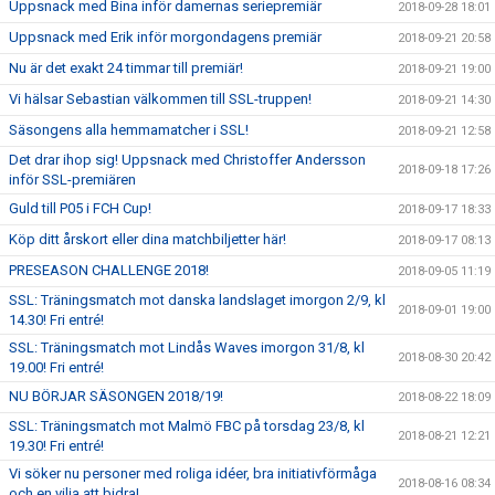
Uppsnack med Bina inför damernas seriepremiär
2018-09-28 18:01
Uppsnack med Erik inför morgondagens premiär
2018-09-21 20:58
Nu är det exakt 24 timmar till premiär!
2018-09-21 19:00
Vi hälsar Sebastian välkommen till SSL-truppen!
2018-09-21 14:30
Säsongens alla hemmamatcher i SSL!
2018-09-21 12:58
Det drar ihop sig! Uppsnack med Christoffer Andersson
2018-09-18 17:26
inför SSL-premiären
Guld till P05 i FCH Cup!
2018-09-17 18:33
Köp ditt årskort eller dina matchbiljetter här!
2018-09-17 08:13
PRESEASON CHALLENGE 2018!
2018-09-05 11:19
SSL: Träningsmatch mot danska landslaget imorgon 2/9, kl
2018-09-01 19:00
14.30! Fri entré!
SSL: Träningsmatch mot Lindås Waves imorgon 31/8, kl
2018-08-30 20:42
19.00! Fri entré!
NU BÖRJAR SÄSONGEN 2018/19!
2018-08-22 18:09
SSL: Träningsmatch mot Malmö FBC på torsdag 23/8, kl
2018-08-21 12:21
19.30! Fri entré!
Vi söker nu personer med roliga idéer, bra initiativförmåga
2018-08-16 08:34
och en vilja att bidra!