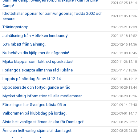
Summer Camp: Sveriges förbundskapten klar för Elite
2021-02-25 13:14
Camp!
Idrottshallar öppnar för barn/ungdomar, födda 2002 och
2021-02-05 13:36
senare
Träningsstopp
2020-12-21 12:39
Julhälsning från Höllviken Innebandy!
2020-12-18 12:52
50% rabatt från Salming!
2020-12-15 14:36
Nu behövs din hjälp mer än någonsin!
2020-12-08 16:45
Mjuka klappar som faktiskt uppskattas!
2020-11-26 12:18
Förlängda skärpta allmänna råd i Skåne
2020-11-17 18:36
Loppis på söndag 8 nov kl 12-14!
2020-11-06 12:12
Uppdaterade och förtydligande av råd
2020-10-29 11:44
Mycket viktig information till alla medlemmar!
2020-10-28 15:26
Föreningen har Sveriges bästa 05:or
2020-09-14 07:43
Välkommen på klubbdag på lördag!
2020-09-01 14:17
Sista helt vanliga stjärnan är klar för Damlaget!
2020-08-25 08:27
Ännu en helt vanlig stjärna till damlaget
2020-08-23 21:23