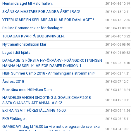
Herrlandslaget till Halörhallen!
2018-04-16 10:19
SKÅNSKA MÄSTARE FÖR ANDRA ÅRET I RAD!
2018-04-13 12:41
YTTERLIGARE EN SPELARE ÄR KLAR FÖR DAMLAGET !
2018-04-13 12:35
Pauline Bornander klar för damlaget!
2018-04-11 08:33
10 DAGAR KVAR PÅ BUDGIVNINGEN!
2018-04-10 10:22
Ny tränarkonstellation klar
2018-04-06 08:40
Laget i ditt hjärta
2018-04-04 09:52
DAMLAGETS FÖRSTA NYFÖRVÄRV - POÄNGDROTTNINGEN
2018-04-03 14:10
HANNA HASSEL KLAR FÖR DAMER DIVISION 1
HIBF Summer Camp 2018 - Anmälningarna strömmar in!
2018-04-02 14:21
Årsfest 2018
2018-03-27 12:01
Provträna med Höllviken Dam!
2018-03-12 13:24
HANDELSBANKEN SHOOTING & GOALIE CAMP 2018 -
2018-03-12 10:11
SISTA CHANSEN ATT ANMÄLA SIG!
EXTRAINSATT FÖRESTÄLLNING 16.00!
2018-03-09 11:24
PK9 Förlänger!
2018-03-06 15:41
GAMEDAY! Idag kl 16:00 tar vi emot de regerande svenska
2018-03-04 10:01