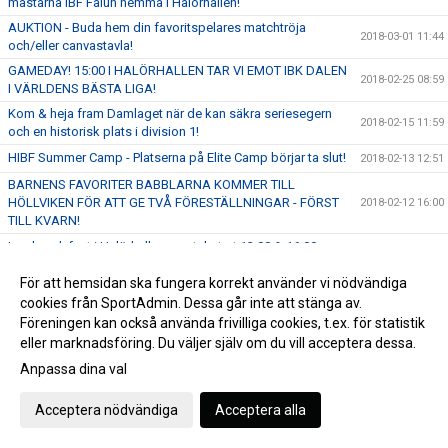
mästarna IBF Falun hemma i Halörhallen!
AUKTION - Buda hem din favoritspelares matchtröja
2018-03-01 11:44
och/eller canvastavla!
GAMEDAY! 15:00 I HALÖRHALLEN TAR VI EMOT IBK DALEN
2018-02-25 08:59
I VÄRLDENS BÄSTA LIGA!
Kom & heja fram Damlaget när de kan säkra seriesegern
2018-02-15 11:59
och en historisk plats i division 1!
HIBF Summer Camp - Platserna på Elite Camp börjar ta slut!
2018-02-13 12:51
BARNENS FAVORITER BABBLARNA KOMMER TILL
HÖLLVIKEN FÖR ATT GE TVÅ FÖRESTÄLLNINGAR - FÖRST
2018-02-12 16:00
TILL KVARN!
Innebandyfest i Halörhallen - matchstart 13:00 & 16:00
2018-02-11 10:12
NU ÖPPNAR VI ANMÄLAN FÖR HANDELSBANKEN
För att hemsidan ska fungera korrekt använder vi nödvändiga
2018-02-08 14:38
SHOOTING & GOALIE CAMP 2018!
cookies från SportAdmin. Dessa går inte att stänga av.
OBS! Ingen träning för födda 12 ikväll. (7/2)
2018-02-07 12:01
Föreningen kan också använda frivilliga cookies, t.ex. för statistik
eller marknadsföring. Du väljer själv om du vill acceptera dessa.
Höllviken Innebandy på kartan
2018-02-07 10:17
Anpassa dina val
Föreläsning om matchcoaching med Mikael Karlberg på
2018-02-07 09:47
söndag!
Acceptera nödvändiga
Acceptera alla
SKÅNSK INNEBANDYFEST: Höllviken & Malmö i gemensam
2018-02-05 10:36
SSL-Fest!