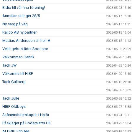
Bidra till vår fina förening!
2023-05-23 13:46
Anmälan stänger 28/5
2023-05-17 15:10
Ny sarg på väg
2023-05-17 11:11
Rallco AB ny partner
2023-05-15 16:04
Mattias Andersson till herr A
2023-05-12 11:13
Vellingebostäder Sponsrar
2023-05-02 23:29
Välkommen Henrik
2023-04-28 13:43
Tack JW
2023-04-25 10:24
Välkomna till HIBF
2023-04-20 13:45
Tack Gullberg
2023-04-12 21:10
2023-04-08 13:02
Tack Julle
2023-03-28 12:32
HIBF Oldboys
2023-03-27 15:38
Skånemästerskapen i Halör
2023-03-24 16:11
Påskläger på Söderslätts GK
2023-03-23 16:04
ALDRIG ENSAM
2023-03-18 12:23