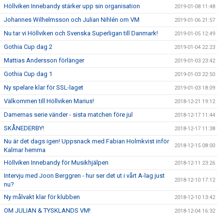
Höllviken Innebandy stärker upp sin organisation
2019-01-08 11:48
Johannes Wilhelmsson och Julian Nihlén om VM
2019-01-06 21:57
Nu tar vi Höllviken och Svenska Superligan till Danmark!
2019-01-05 12:49
Gothia Cup dag 2
2019-01-04 22:23
Mattias Andersson förlänger
2019-01-03 23:42
Gothia Cup dag 1
2019-01-03 22:50
Ny spelare klar för SSL-laget
2019-01-03 18:09
Välkommen till Höllviken Marius!
2018-12-21 19:12
Damernas serie vänder - sista matchen före jul
2018-12-17 11:44
SKÅNEDERBY!
2018-12-17 11:38
Nu är det dags igen! Uppsnack med Fabian Holmkvist inför
2018-12-15 08:00
Kalmar hemma
Höllviken Innebandy för Musikhjälpen
2018-12-11 23:26
Intervju med Joon Berggren - hur ser det ut i vårt A-lag just
2018-12-10 17:12
nu?
Ny målvakt klar för klubben
2018-12-10 13:42
OM JULIAN & TYSKLANDS VM!
2018-12-04 16:32