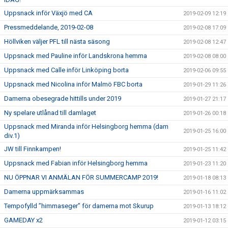
Uppsnack inför Växjö med CA
2019-02-09 12:19
Pressmeddelande, 2019-02-08
2019-02-08 17:09
Höllviken väljer PFL till nästa säsong
2019-02-08 12:47
Uppsnack med Pauline inför Landskrona hemma
2019-02-08 08:00
Uppsnack med Calle inför Linköping borta
2019-02-06 09:55
Uppsnack med Nicolina inför Malmö FBC borta
2019-01-29 11:26
Damerna obesegrade hittills under 2019
2019-01-27 21:17
Ny spelare utlånad till damlaget
2019-01-26 00:18
Uppsnack med Miranda inför Helsingborg hemma (dam
2019-01-25 16:00
div.1)
JW till Finnkampen!
2019-01-25 11:42
Uppsnack med Fabian inför Helsingborg hemma
2019-01-23 11:20
NU ÖPPNAR VI ANMÄLAN FÖR SUMMERCAMP 2019!
2019-01-18 08:13
Damerna uppmärksammas
2019-01-16 11:02
Tempofylld ”himmaseger” för damerna mot Skurup
2019-01-13 18:12
GAMEDAY x2
2019-01-12 03:15