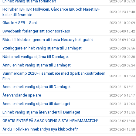
En helt vanlig stjärna förlänger!
2020-08-18 09:53
Höllviken IBF, IBK Höllviken, Gårdarike IBK och Näset IBF
2020-06-23 16:48
kallar till årsmöte.
Glas In + SEB = Sant
2020-06-10 09:09
Swedbank förlänger sitt sponsorskap!
2020-06-09 13:42
Bidra till klubben genom att testa Nextory helt gratis!
2020-06-09 10:03
Ytterliggare en helt vanlig stjärna till Damlaget
2020-05-20 09:56
Nästa helt vanliga stjärna till Damlaget
2020-05-20 09:30
Ännu en helt vanlig stjärna till Damlaget
2020-05-20 09:24
Summercamp 2020 - i samarbete med Sparbanksstiftelsen
2020-05-18 16:33
Finn!
Ännu en helt vanlig stjärna till Damlaget
2020-05-15 18:21
Återvändande spelare
2020-05-15 18:17
Ännu en helt vanlig stjärna till damlaget
2020-05-13 19:04
En helt vanlig stjärna återvänder till Damlaget
2020-05-13 18:55
GRATIS ENTRÉ PÅ SÄSONGENS SISTA HEMMAMATCH!
2020-03-02 15:00
Är du Höllviken Innebandys nya klubbchef?
2020-02-24 18:58