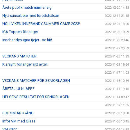
Årets publikmatch närmar sig
2022-12-20 14:33
Nytt samarbete med Idrottshälsan
2022-12-14 21:15
HÖLLVIKEN INNEBANDY SUMMER CAMP 2023!
2022-12-07 13:26
ICA Toppen förlänger
2022-12-03 10:09
Innebandysugna tjejer - se hit!
2022-11-29 20:46
2022-11-27 20:59
VECKANS MATCHER!
2022-11-23 11:23
Klarsynt förlänger sitt avtal!
2022-11-21 19:24
2022-11-17 11:03
VECKANS MATCHER FÖR SENIORLAGEN
2022-11-16 10:59
ÅRETS JULKLAPP?
2022-11-14 19:15
HELGENS RESULTAT FÖR SENIORLAGEN
2022-11-14 09:47
2022-11-07 11:05
SDF SM ÄR IGÅNG
2022-11-03 18:58
Inför VM med Glass
2022-11-03 10:45
VM 2022
2022-11-02 14:15