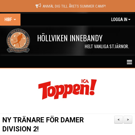
ANMÄL DIG TILL ÅRETS SUMMER CAMP!
HIBF
LOGGA IN
HÖLLVIKEN INNEBANDY
HELT VANLIGA STJÄRNOR.
HEM
HALÖRSTREAM
MATCHER
NYHETER
NY TRÄNARE FÖR DAMER
<
>
KALENDER
DIVISION 2!