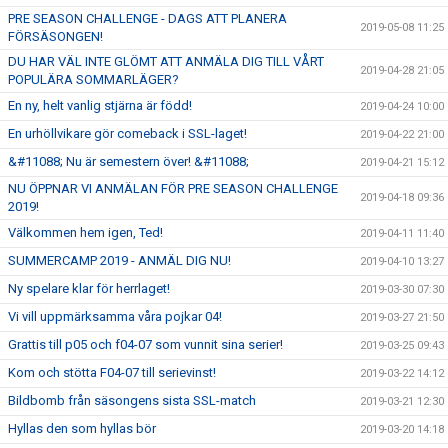
PRE SEASON CHALLENGE - DAGS ATT PLANERA
2019-05-08 11:25
FÖRSÄSONGEN!
DU HAR VÄL INTE GLÖMT ATT ANMÄLA DIG TILL VÅRT
2019-04-28 21:05
POPULÄRA SOMMARLÄGER?
En ny, helt vanlig stjärna är född!
2019-04-24 10:00
En urhöllvikare gör comeback i SSL-laget!
2019-04-22 21:00
&#11088; Nu är semestern över! &#11088;
2019-04-21 15:12
NU ÖPPNAR VI ANMÄLAN FÖR PRE SEASON CHALLENGE
2019-04-18 09:36
2019!
Välkommen hem igen, Ted!
2019-04-11 11:40
SUMMERCAMP 2019 - ANMÄL DIG NU!
2019-04-10 13:27
Ny spelare klar för herrlaget!
2019-03-30 07:30
Vi vill uppmärksamma våra pojkar 04!
2019-03-27 21:50
Grattis till p05 och f04-07 som vunnit sina serier!
2019-03-25 09:43
Kom och stötta F04-07 till serievinst!
2019-03-22 14:12
Bildbomb från säsongens sista SSL-match
2019-03-21 12:30
Hyllas den som hyllas bör
2019-03-20 14:18