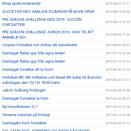
Börja spela innebandy!
2019-08-27 10:17
SUCCÉ FÖR HELT VANLIGA STJÄRNOR PÅ NOVA OPEN!
2019-08-19 09:35
PRE SEASON CHALLENGE KIDS 2019 - SUCCÉN
2019-08-13 15:29
FORTSÄTTER!
PRE SEASON CHALLENGE JUNIOR 2019 - HÖG TID ATT
2019-08-06 11:46
ANMÄLA SIG!
Corplus fortsätter och utökar sitt samarbete!
2019-08-06 08:43
Damlaget flyttar upp från egna leden!
2019-07-15 19:34
Damlaget flyttar upp från egna leden!
2019-07-15 19:19
Damlaget forsätter att ta form!
2019-06-26 19:14
Höllviken IBF, IBK Höllviken och Näset IBF kallar till årsmöte
2019-06-24 13:13
måndagen den 15/7 kl 18.00 Halör
Jakob Gullberg förlänger!
2019-06-24 10:30
Damlaget fortsätter ta form
2019-06-24 08:15
Ny huvudtränare i D 1
2019-06-16 15:36
Streama matchen på lördag!
2019-06-12 18:38
Damlagets form fortsätter
2019-06-08 16:12
SSL CAMP 2019 - FÖRBERED DIG INFÖR SÄSONGEN -