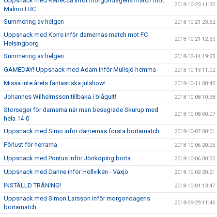
Uppsnack med Rebecca inför morgondagens match mot
2018-10-23 11:30
Malmö FBC
Summering av helgen
2018-10-21 23:52
Uppsnack med Korre inför damernas match mot FC
2018-10-21 12:50
Helsingborg
Summering av helgen
2018-10-14 19:25
GAMEDAY! Uppsnack med Adam inför Mullsjö hemma
2018-10-13 11:02
Missa inte årets fantastiska julshow!
2018-10-11 08:40
Johannes Wilhelmsson tillbaka i blågult!
2018-10-08 10:38
Storseger för damerna när man besegrade Skurup med
2018-10-08 00:07
hela 14-0
Uppsnack med Simo inför damernas första bortamatch
2018-10-07 00:01
Förlust för herrarna
2018-10-06 20:25
Uppsnack med Pontus inför Jönköping borta
2018-10-06 08:00
Uppsnack med Danne inför Höllviken - Växjö
2018-10-02 20:21
INSTÄLLD TRÄNING!
2018-10-01 13:47
Uppsnack med Simon Larsson inför morgondagens
2018-09-29 11:46
bortamatch