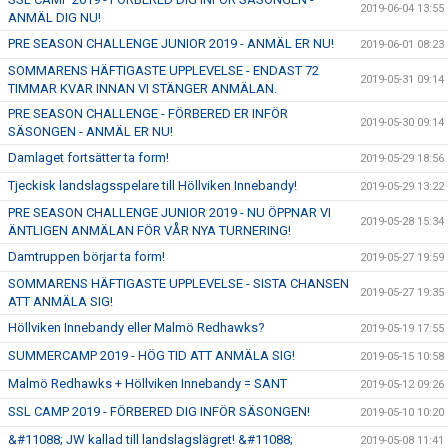
2019-06-04 13:55
ANMÄL DIG NU!
PRE SEASON CHALLENGE JUNIOR 2019 - ANMÄL ER NU!
2019-06-01 08:23
SOMMARENS HÄFTIGASTE UPPLEVELSE - ENDAST 72
2019-05-31 09:14
TIMMAR KVAR INNAN VI STÄNGER ANMÄLAN.
PRE SEASON CHALLENGE - FÖRBERED ER INFÖR
2019-05-30 09:14
SÄSONGEN - ANMÄL ER NU!
Damlaget fortsätter ta form!
2019-05-29 18:56
Tjeckisk landslagsspelare till Höllviken Innebandy!
2019-05-29 13:22
PRE SEASON CHALLENGE JUNIOR 2019 - NU ÖPPNAR VI
2019-05-28 15:34
ÄNTLIGEN ANMÄLAN FÖR VÅR NYA TURNERING!
Damtruppen börjar ta form!
2019-05-27 19:59
SOMMARENS HÄFTIGASTE UPPLEVELSE - SISTA CHANSEN
2019-05-27 19:35
ATT ANMÄLA SIG!
Höllviken Innebandy eller Malmö Redhawks?
2019-05-19 17:55
SUMMERCAMP 2019 - HÖG TID ATT ANMÄLA SIG!
2019-05-15 10:58
Malmö Redhawks + Höllviken Innebandy = SANT
2019-05-12 09:26
SSL CAMP 2019 - FÖRBERED DIG INFÖR SÄSONGEN!
2019-05-10 10:20
&#11088; JW kallad till landslagslägret! &#11088;
2019-05-08 11:41