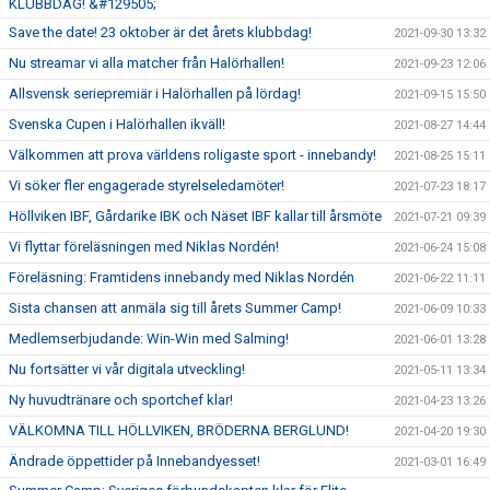
KLUBBDAG! &#129505;
Save the date! 23 oktober är det årets klubbdag!
2021-09-30 13:32
Nu streamar vi alla matcher från Halörhallen!
2021-09-23 12:06
Allsvensk seriepremiär i Halörhallen på lördag!
2021-09-15 15:50
Svenska Cupen i Halörhallen ikväll!
2021-08-27 14:44
Välkommen att prova världens roligaste sport - innebandy!
2021-08-25 15:11
Vi söker fler engagerade styrelseledamöter!
2021-07-23 18:17
Höllviken IBF, Gårdarike IBK och Näset IBF kallar till årsmöte
2021-07-21 09:39
Vi flyttar föreläsningen med Niklas Nordén!
2021-06-24 15:08
Föreläsning: Framtidens innebandy med Niklas Nordén
2021-06-22 11:11
Sista chansen att anmäla sig till årets Summer Camp!
2021-06-09 10:33
Medlemserbjudande: Win-Win med Salming!
2021-06-01 13:28
Nu fortsätter vi vår digitala utveckling!
2021-05-11 13:34
Ny huvudtränare och sportchef klar!
2021-04-23 13:26
VÄLKOMNA TILL HÖLLVIKEN, BRÖDERNA BERGLUND!
2021-04-20 19:30
Ändrade öppettider på Innebandyesset!
2021-03-01 16:49