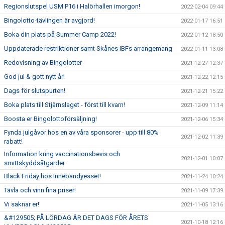
Regionslutspel USM P16 i Halörhallen imorgon!
2022-02-04 09:44
Bingolotto-tävlingen är avgjord!
2022-01-17 16:51
Boka din plats på Summer Camp 2022!
2022-01-12 18:50
Uppdaterade restriktioner samt Skånes IBFs arrangemang
2022-01-11 13:08
Redovisning av Bingolotter
2021-12-27 12:37
God jul & gott nytt år!
2021-12-22 12:15
Dags för slutspurten!
2021-12-21 15:22
Boka plats till Stjärnslaget - först till kvarn!
2021-12-09 11:14
Boosta er Bingolottoförsäljning!
2021-12-06 15:34
Fynda julgåvor hos en av våra sponsorer - upp till 80%
2021-12-02 11:39
rabatt!
Information kring vaccinationsbevis och
2021-12-01 10:07
smittskyddsåtgärder
Black Friday hos Innebandyesset!
2021-11-24 10:24
Tävla och vinn fina priser!
2021-11-09 17:39
Vi saknar er!
2021-11-05 13:16
&#129505; PÅ LÖRDAG ÄR DET DAGS FÖR ÅRETS
2021-10-18 12:16