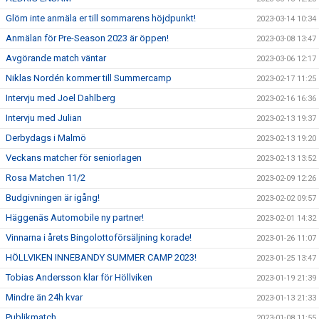
Glöm inte anmäla er till sommarens höjdpunkt!
2023-03-14 10:34
Anmälan för Pre-Season 2023 är öppen!
2023-03-08 13:47
Avgörande match väntar
2023-03-06 12:17
Niklas Nordén kommer till Summercamp
2023-02-17 11:25
Intervju med Joel Dahlberg
2023-02-16 16:36
Intervju med Julian
2023-02-13 19:37
Derbydags i Malmö
2023-02-13 19:20
Veckans matcher för seniorlagen
2023-02-13 13:52
Rosa Matchen 11/2
2023-02-09 12:26
Budgivningen är igång!
2023-02-02 09:57
Häggenäs Automobile ny partner!
2023-02-01 14:32
Vinnarna i årets Bingolottoförsäljning korade!
2023-01-26 11:07
HÖLLVIKEN INNEBANDY SUMMER CAMP 2023!
2023-01-25 13:47
Tobias Andersson klar för Höllviken
2023-01-19 21:39
Mindre än 24h kvar
2023-01-13 21:33
Publikmatch
2023-01-08 11:55