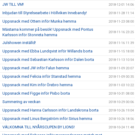
JW TILL VM!
2018-12-01 14:06
Inbjudan till Styrelsearbete i Höllviken Innebandy!
2018-11-28 11:14
Uppsnack med Ottern inför Munka hemma
2018-11-23 08:00
Mästarna kommer på besök! Uppsnack med Pontus
2018-11-16 23:25
Karlsson inför Storvreta hemma
Julshowen inställd!
2018-11-16 11:39
Uppsnack med Ebba Lundqvist inför Willands borta
2018-11-15 18:00
Uppsnack med Sebastian Karlsson inför Dalen borta
2018-11-13 10:54
Uppsnack med JW inför Falun hemma
2018-11-09 20:07
Uppsnack med Felicia inför Stanstad hemma
2018-11-09 00:35
Uppsnack med Kim inför Örebro hemma
2018-11-03 10:22
Uppsnack med Figge inför Pixbo borta
2018-10-31 08:00
Summering av veckan
2018-10-29 00:06
Uppsnack med Hanna Carlsson inför Landskrona borta
2018-10-26 19:04
Uppsnack med Linus Bergström inför Sirius hemma
2018-10-26 18:56
VÄLKOMNA TILL NYÅRSCUPEN BY LIONS!
2018-10-24 11:48