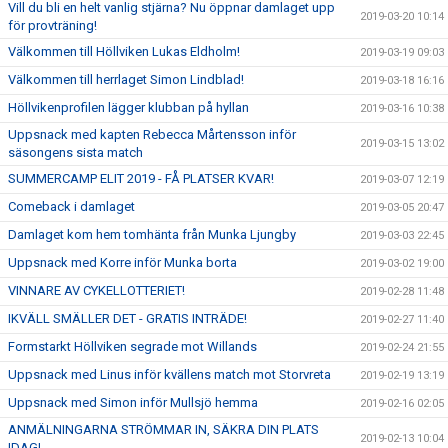
Vill du bli en helt vanlig stjärna? Nu öppnar damlaget upp
2019-03-20 10:14
för provträning!
Välkommen till Höllviken Lukas Eldholm!
2019-03-19 09:03
Välkommen till herrlaget Simon Lindblad!
2019-03-18 16:16
Höllvikenprofilen lägger klubban på hyllan
2019-03-16 10:38
Uppsnack med kapten Rebecca Mårtensson inför
2019-03-15 13:02
säsongens sista match
SUMMERCAMP ELIT 2019 - FÅ PLATSER KVAR!
2019-03-07 12:19
Comeback i damlaget
2019-03-05 20:47
Damlaget kom hem tomhänta från Munka Ljungby
2019-03-03 22:45
Uppsnack med Korre inför Munka borta
2019-03-02 19:00
VINNARE AV CYKELLOTTERIET!
2019-02-28 11:48
IKVÄLL SMÄLLER DET - GRATIS INTRÄDE!
2019-02-27 11:40
Formstarkt Höllviken segrade mot Willands
2019-02-24 21:55
Uppsnack med Linus inför kvällens match mot Storvreta
2019-02-19 13:19
Uppsnack med Simon inför Mullsjö hemma
2019-02-16 02:05
ANMÄLNINGARNA STRÖMMAR IN, SÄKRA DIN PLATS
2019-02-13 10:04
IDAG!