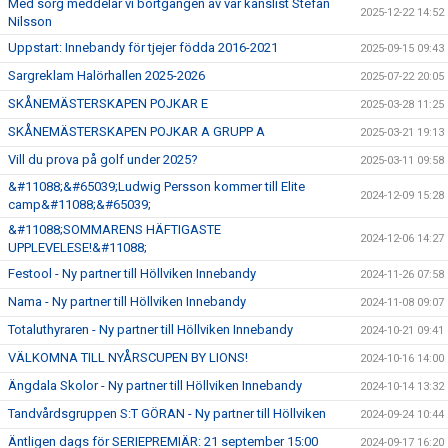
Med sorg meddelar vi bortgången av vår kanslist Stefan
2025-12-22 14:52
Nilsson
Uppstart: Innebandy för tjejer födda 2016-2021
2025-09-15 09:43
Sargreklam Halörhallen 2025-2026
2025-07-22 20:05
SKÅNEMÄSTERSKAPEN POJKAR E
2025-03-28 11:25
SKÅNEMÄSTERSKAPEN POJKAR A GRUPP A
2025-03-21 19:13
Vill du prova på golf under 2025?
2025-03-11 09:58
&#11088;&#65039;Ludwig Persson kommer till Elite
2024-12-09 15:28
camp&#11088;&#65039;
&#11088;SOMMARENS HÄFTIGASTE
2024-12-06 14:27
UPPLEVELESE!&#11088;
Festool - Ny partner till Höllviken Innebandy
2024-11-26 07:58
Nama - Ny partner till Höllviken Innebandy
2024-11-08 09:07
Totaluthyraren - Ny partner till Höllviken Innebandy
2024-10-21 09:41
VÄLKOMNA TILL NYÅRSCUPEN BY LIONS!
2024-10-16 14:00
Ängdala Skolor - Ny partner till Höllviken Innebandy
2024-10-14 13:32
Tandvårdsgruppen S:T GÖRAN - Ny partner till Höllviken
2024-09-24 10:44
Äntligen dags för SERIEPREMIÄR: 21 september 15:00
2024-09-17 16:20