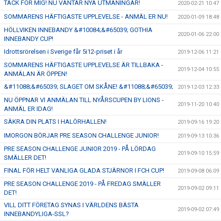
TACK FÖR MIG! NU VÄNTAR NYA UTMANINGAR!
2020-02-21 10:47
SOMMARENS HÄFTIGASTE UPPLEVELSE - ANMÄL ER NU!
2020-01-09 18:48
HÖLLVIKEN INNEBANDY &#10084;&#65039; GOTHIA
2020-01-06 22:00
INNEBANDY CUP!
Idrottsrörelsen i Sverige får 5i12-priset i år
2019-12-06 11:21
SOMMARENS HÄFTIGASTE UPPLEVELSE ÄR TILLBAKA -
2019-12-04 10:55
ANMÄLAN ÄR ÖPPEN!
&#11088;&#65039; SLAGET OM SKÅNE! &#11088;&#65039;
2019-12-03 12:33
NU ÖPPNAR VI ANMÄLAN TILL NYÅRSCUPEN BY LIONS -
2019-11-20 10:40
ANMÄL ER IDAG!
SÄKRA DIN PLATS I HALÖRHALLEN!
2019-09-16 19:20
IMORGON BÖRJAR PRE SEASON CHALLENGE JUNIOR!
2019-09-13 10:36
PRE SEASON CHALLENGE JUNIOR 2019 - PÅ LÖRDAG
2019-09-10 15:59
SMÄLLER DET!
FINAL FÖR HELT VANLIGA GLADA STJÄRNOR I FCH CUP!
2019-09-08 06:09
PRE SEASON CHALLENGE 2019 - PÅ FREDAG SMÄLLER
2019-09-02 09:11
DET!
VILL DITT FÖRETAG SYNAS I VÄRLDENS BÄSTA
2019-09-02 07:49
INNEBANDYLIGA-SSL?