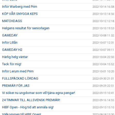
Inför Warberg med Prim
2022-10-14 16:58
KÖP VÅR SNYGGA KEPS
2022-10-13 14:56
MATCHDAGS
2022-10-12 12:18
Helgens resultat för seniorlagen
2022-10-10 19:53
GAMEDAY
2022-10-08 11:32
Inför Lillån
2022-10-07 12:31
GAMEDAY H2
2022-10-07 09:11
Härlig helg väntar
2022-10-04 22:50
Tack för mig!
2022-10-04 15:52
Inför Lerum med Prim
2022-10-01 10:20
FULLSPÄCKAD LÖRDAG
2022-09-30 21:01
PREMIÄR FÖR JAS
2022-09-29 22:51
Vi söker nu ungdomar som vill tjäna egna pengar!
2022-09-19 10:41
24 TIMMAR TILL ALLSVENSK PREMIÄR!
2022-09-16 14:55
HIBF Open - Hög tid att anmäla sig!
2022-09-13 15:10
Välkommen till HIBF Open!
2022-08-18 13:30