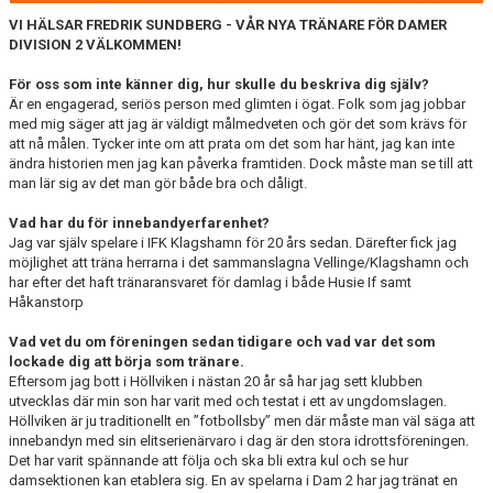
VI HÄLSAR FREDRIK SUNDBERG - VÅR NYA TRÄNARE FÖR DAMER
DIVISION 2 VÄLKOMMEN!
För oss som inte känner dig, hur skulle du beskriva dig själv?
Är en engagerad, seriös person med glimten i ögat. Folk som jag jobbar
med mig säger att jag är väldigt målmedveten och gör det som krävs för
att nå målen. Tycker inte om att prata om det som har hänt, jag kan inte
ändra historien men jag kan påverka framtiden. Dock måste man se till att
man lär sig av det man gör både bra och dåligt.
Vad har du för innebandyerfarenhet?
Jag var själv spelare i IFK Klagshamn för 20 års sedan. Därefter fick jag
möjlighet att träna herrarna i det sammanslagna Vellinge/Klagshamn och
har efter det haft tränaransvaret för damlag i både Husie If samt
Håkanstorp
Vad vet du om föreningen sedan tidigare och vad var det som
lockade dig att börja som tränare.
Eftersom jag bott i Höllviken i nästan 20 år så har jag sett klubben
utvecklas där min son har varit med och testat i ett av ungdomslagen.
Höllviken är ju traditionellt en ”fotbollsby” men där måste man väl säga att
innebandyn med sin elitserienärvaro i dag är den stora idrottsföreningen.
Det har varit spännande att följa och ska bli extra kul och se hur
damsektionen kan etablera sig. En av spelarna i Dam 2 har jag tränat en