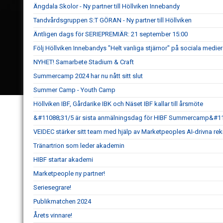
Ängdala Skolor - Ny partner till Höllviken Innebandy
Tandvårdsgruppen S:T GÖRAN - Ny partner till Höllviken
Äntligen dags för SERIEPREMIÄR: 21 september 15:00
Följ Höllviken Innebandys "Helt vanliga stjärnor" på sociala medier
NYHET! Samarbete Stadium & Craft
Summercamp 2024 har nu nått sitt slut
Summer Camp - Youth Camp
Höllviken IBF, Gårdarike IBK och Näset IBF kallar till årsmöte
&#11088;31/5 är sista anmälningsdag för HIBF Summercamp&#1
VEIDEC stärker sitt team med hjälp av Marketpeoples AI-drivna re
Tränartrion som leder akademin
HIBF startar akademi
Marketpeople ny partner!
Seriesegrare!
Publikmatchen 2024
Årets vinnare!