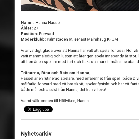
Namn:
Hanna Hassel
Ålder:
27
Position:
Forward
Moderklubb:
Palmstaden IK, senast Malmhaug KFUM
Vi är väldigt glada över att Hanna har valt att spela för oss i Höll
varit mammaledig och lusten att återigen spela innebandy är stor.
att hon är en spelare med fart och fläkt och har ett målsinne utan d
Tränarna, Bina och Bats om Hanna;
Hassel är en rutinerad spelare, med erfarenhet från spel i både Div
målfarlig forward med ett bra skott, spelar fysiskt och har ett fant
både mål och assist från Hanna, det kan vi lova!
Varmt välkommen till Höllviken, Hanna.
Nyhetsarkiv