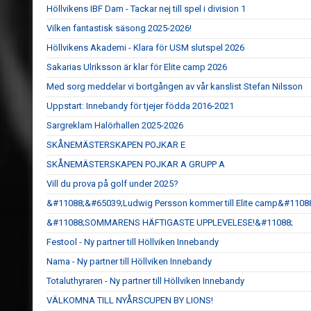
Höllvikens IBF Dam - Tackar nej till spel i division 1
Vilken fantastisk säsong 2025-2026!
Höllvikens Akademi - Klara för USM slutspel 2026
Sakarias Ulriksson är klar för Elite camp 2026
Med sorg meddelar vi bortgången av vår kanslist Stefan Nilsson
Uppstart: Innebandy för tjejer födda 2016-2021
Sargreklam Halörhallen 2025-2026
SKÅNEMÄSTERSKAPEN POJKAR E
SKÅNEMÄSTERSKAPEN POJKAR A GRUPP A
Vill du prova på golf under 2025?
&#11088;&#65039;Ludwig Persson kommer till Elite camp&#1108
&#11088;SOMMARENS HÄFTIGASTE UPPLEVELESE!&#11088;
Festool - Ny partner till Höllviken Innebandy
Nama - Ny partner till Höllviken Innebandy
Totaluthyraren - Ny partner till Höllviken Innebandy
VÄLKOMNA TILL NYÅRSCUPEN BY LIONS!