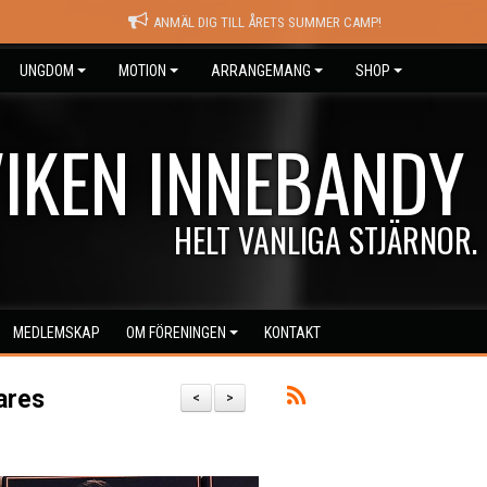
ANMÄL DIG TILL ÅRETS SUMMER CAMP!
UNGDOM
MOTION
ARRANGEMANG
SHOP
IKEN INNEBANDY
HELT VANLIGA STJÄRNOR.
MEDLEMSKAP
OM FÖRENINGEN
KONTAKT
ares
<
>