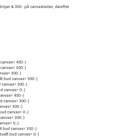
tröjan & 300:- på canvastavlan, därefter
 canvas= 450:-)
 canvas= 300:-)
nvas= 300:-)
llt bud canvas= 300:-)
d canvas= 300:-)
ud canvas= 0:-)
canvas= 450:-)
ud canvas= 300:-)
anvas= 300:-)
 bud canvas= 0:-)
canvas= 300:-)
anvas= 0:-)
lt bud canvas= 350:-)
uellt bud canvas= 0:-)