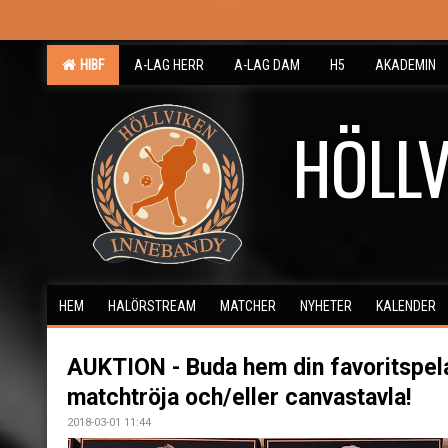
HIBF
A-LAG HERR
A-LAG DAM
H5
AKADEMIN
HÖLLV
HEM
HALÖRSTREAM
MATCHER
NYHETER
KALENDER
AUKTION - Buda hem din favoritspel
matchtröja och/eller canvastavla!
2018-03-01 11:44