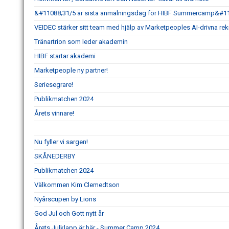
&#11088;31/5 är sista anmälningsdag för HIBF Summercamp&#1
VEIDEC stärker sitt team med hjälp av Marketpeoples AI-drivna re
Tränartrion som leder akademin
HIBF startar akademi
Marketpeople ny partner!
Seriesegrare!
Publikmatchen 2024
Årets vinnare!
Nu fyller vi sargen!
SKÅNEDERBY
Publikmatchen 2024
Välkommen Kim Clemedtson
Nyårscupen by Lions
God Jul och Gott nytt år
Årets Julklapp är här - Summer Camp 2024