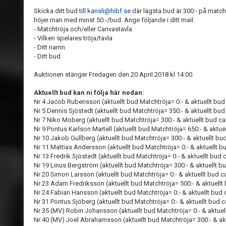
Skicka ditt bud till
kansli@hibf.se
där lägsta bud är 300:- på match
höjer man med minst 50:-/bud. Ange följande i ditt mail:
- Matchtröja och/eller Canvastavla
- Vilken spelares tröja/tavla
- Ditt namn
- Ditt bud
Auktionen stänger Fredagen den 20 April 2018 kl 14:00.
Aktuellt bud kan ni följa här nedan:
Nr 4 Jacob Rubensson (aktuellt bud Matchtröja= 0:- & aktuellt bud
Nr 5 Dennis Sjöstedt (aktuellt bud Matchtröja= 350:- & aktuellt bud
Nr 7 Niko Moberg (aktuellt bud Matchtröja= 300:- & aktuellt bud ca
Nr 9 Pontus Karlson Martell (aktuellt bud Matchtröja= 650:- & aktue
Nr 10 Jakob Gullberg (aktuellt bud Matchtröja= 300:- & aktuellt bu
Nr 11 Mattias Andersson (aktuellt bud Matchtröja= 0:- & aktuellt b
Nr 13 Fredrik Sjöstedt (aktuellt bud Matchtröja= 0:- & aktuellt bud 
Nr 19 Linus Bergström (aktuellt bud Matchtröja= 300:- & aktuellt b
Nr 20 Simon Larsson (aktuellt bud Matchtröja= 0:- & aktuellt bud c
Nr 23 Adam Fredriksson (aktuellt bud Matchtröja= 500:- & aktuellt
Nr 24 Fabian Hansson (aktuellt bud Matchtröja= 0:- & aktuellt bud 
Nr 31 Pontus Sjöberg (aktuellt bud Matchtröja= 0:- & aktuellt bud c
Nr 35 (MV) Robin Johansson (aktuellt bud Matchtröja= 0:- & aktuel
Nr 40 (MV) Joel Abrahamsson (aktuellt bud Matchtröja= 300:- & akt