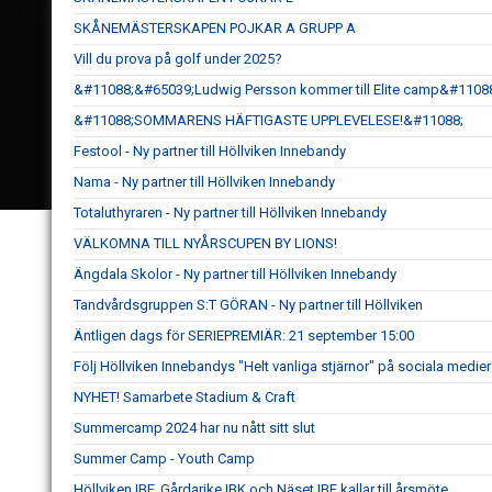
SKÅNEMÄSTERSKAPEN POJKAR A GRUPP A
Vill du prova på golf under 2025?
&#11088;&#65039;Ludwig Persson kommer till Elite camp&#1108
&#11088;SOMMARENS HÄFTIGASTE UPPLEVELESE!&#11088;
Festool - Ny partner till Höllviken Innebandy
Nama - Ny partner till Höllviken Innebandy
Totaluthyraren - Ny partner till Höllviken Innebandy
VÄLKOMNA TILL NYÅRSCUPEN BY LIONS!
Ängdala Skolor - Ny partner till Höllviken Innebandy
Tandvårdsgruppen S:T GÖRAN - Ny partner till Höllviken
Äntligen dags för SERIEPREMIÄR: 21 september 15:00
Följ Höllviken Innebandys "Helt vanliga stjärnor" på sociala medier
NYHET! Samarbete Stadium & Craft
Summercamp 2024 har nu nått sitt slut
Summer Camp - Youth Camp
Höllviken IBF, Gårdarike IBK och Näset IBF kallar till årsmöte