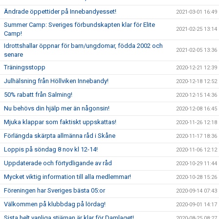
Ändrade öppettider på Innebandyesset!
2021-03-01 16:49
Summer Camp: Sveriges förbundskapten klar för Elite
2021-02-25 13:14
Camp!
Idrottshallar öppnar för barn/ungdomar, födda 2002 och
2021-02-05 13:36
senare
Träningsstopp
2020-12-21 12:39
Julhälsning från Höllviken Innebandy!
2020-12-18 12:52
50% rabatt från Salming!
2020-12-15 14:36
Nu behövs din hjälp mer än någonsin!
2020-12-08 16:45
Mjuka klappar som faktiskt uppskattas!
2020-11-26 12:18
Förlängda skärpta allmänna råd i Skåne
2020-11-17 18:36
Loppis på söndag 8 nov kl 12-14!
2020-11-06 12:12
Uppdaterade och förtydligande av råd
2020-10-29 11:44
Mycket viktig information till alla medlemmar!
2020-10-28 15:26
Föreningen har Sveriges bästa 05:or
2020-09-14 07:43
Välkommen på klubbdag på lördag!
2020-09-01 14:17
Sista helt vanliga stjärnan är klar för Damlaget!
2020-08-25 08:27