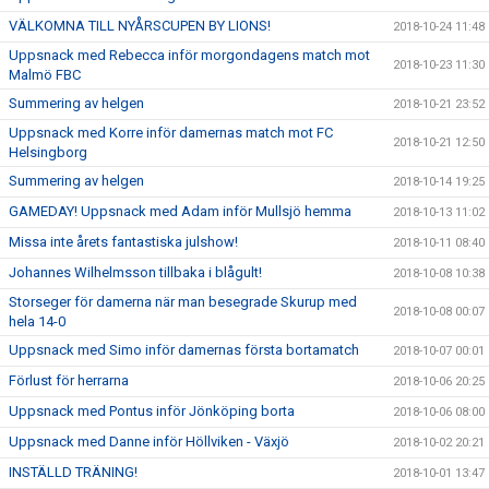
VÄLKOMNA TILL NYÅRSCUPEN BY LIONS!
2018-10-24 11:48
Uppsnack med Rebecca inför morgondagens match mot
2018-10-23 11:30
Malmö FBC
Summering av helgen
2018-10-21 23:52
Uppsnack med Korre inför damernas match mot FC
2018-10-21 12:50
Helsingborg
Summering av helgen
2018-10-14 19:25
GAMEDAY! Uppsnack med Adam inför Mullsjö hemma
2018-10-13 11:02
Missa inte årets fantastiska julshow!
2018-10-11 08:40
Johannes Wilhelmsson tillbaka i blågult!
2018-10-08 10:38
Storseger för damerna när man besegrade Skurup med
2018-10-08 00:07
hela 14-0
Uppsnack med Simo inför damernas första bortamatch
2018-10-07 00:01
Förlust för herrarna
2018-10-06 20:25
Uppsnack med Pontus inför Jönköping borta
2018-10-06 08:00
Uppsnack med Danne inför Höllviken - Växjö
2018-10-02 20:21
INSTÄLLD TRÄNING!
2018-10-01 13:47