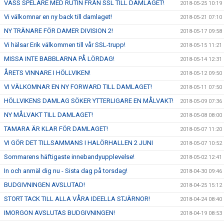
VASS SPELARE MED RUTIN FRÅN SSL TILL DAMLAGET!
2018-05-25 10:19
Vi välkomnar en ny back till damlaget!
2018-05-21 07:10
NY TRÄNARE FÖR DAMER DIVISION 2!
2018-05-17 09:58
Vi hälsar Erik välkommen till vår SSL-trupp!
2018-05-15 11:21
MISSA INTE BABBLARNA PÅ LÖRDAG!
2018-05-14 12:31
ÅRETS VINNARE I HÖLLVIKEN!
2018-05-12 09:50
VI VÄLKOMNAR EN NY FORWARD TILL DAMLAGET!
2018-05-11 07:50
HÖLLVIKENS DAMLAG SÖKER YTTERLIGARE EN MÅLVAKT!
2018-05-09 07:36
NY MÅLVAKT TILL DAMLAGET!
2018-05-08 08:00
TAMARA ÄR KLAR FÖR DAMLAGET!
2018-05-07 11:20
VI GÖR DET TILLSAMMANS I HALÖRHALLEN 2 JUNI
2018-05-07 10:52
Sommarens häftigaste innebandyupplevelse!
2018-05-02 12:41
In och anmäl dig nu - Sista dag på torsdag!
2018-04-30 09:46
BUDGIVNINGEN AVSLUTAD!
2018-04-25 15:12
STORT TACK TILL ALLA VÅRA IDEELLA STJÄRNOR!
2018-04-24 08:40
IMORGON AVSLUTAS BUDGIVNINGEN!
2018-04-19 08:53