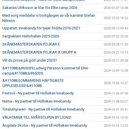
Sakarias Ulriksson är klar för Elite camp 2026
2026-01-07 14:08
Med sorg meddelar vi bortgången av vår kanslist Stefan
2025-12-22 14:52
Nilsson
Uppstart: Innebandy för tjejer födda 2016-2021
2025-09-15 09:43
Sargreklam Halörhallen 2025-2026
2025-07-22 20:05
SKÅNEMÄSTERSKAPEN POJKAR E
2025-03-28 11:25
SKÅNEMÄSTERSKAPEN POJKAR A GRUPP A
2025-03-21 19:13
Vill du prova på golf under 2025?
2025-03-11 09:58
&#11088;&#65039;Ludwig Persson kommer till Elite
2024-12-09 15:28
camp&#11088;&#65039;
&#11088;SOMMARENS HÄFTIGASTE
2024-12-06 14:27
UPPLEVELESE!&#11088;
Festool - Ny partner till Höllviken Innebandy
2024-11-26 07:58
Nama - Ny partner till Höllviken Innebandy
2024-11-08 09:07
Totaluthyraren - Ny partner till Höllviken Innebandy
2024-10-21 09:41
VÄLKOMNA TILL NYÅRSCUPEN BY LIONS!
2024-10-16 14:00
Ängdala Skolor - Ny partner till Höllviken Innebandy
2024-10-14 13:32