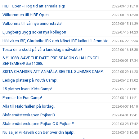
HIBF Open - Hög tid att anmäla sig!
2022-09-13 15:10
Välkommen till HIBF Open!
2022-08-18 13:30
Välkomna till vår nya annonstavla!
2022-08-15 11:39
Ljungberg Bygg söker nya kollegor!
2022-07-15 14:23
Höllviken IBF, Gårdarike IBK och Näset IBF kallar till årsmöte
2022-06-22 09:34
Testa dina skott på våra landslagsmålvakter!
2022-06-16 18:38
&#11088; SAVE THE DATE! PRE-SEASON CHALLENGE I
2022-06-01 17:34
SEPTEMBER! &#11088;
SISTA CHANSEN ATT ANMÄLA SIG TILL SUMMER CAMP!
2022-05-29 11:23
Lediga platser på Youth Camp!
2022-05-12 11:02
15 platser kvar i Kids Camp!
2022-05-12 11:01
Premiär för Fun Camp!
2022-05-11 11:21
Alla till Halörhallen på lördag!
2022-04-07 14:10
Skånemästerskapen Pojkar B
2022-04-01 12:41
Skånemästerskapen Pojkar C & Pojkar E
2022-03-23 17:42
Nu säljer vi Ravelli och behöver din hjälp!
2022-03-13 10:45