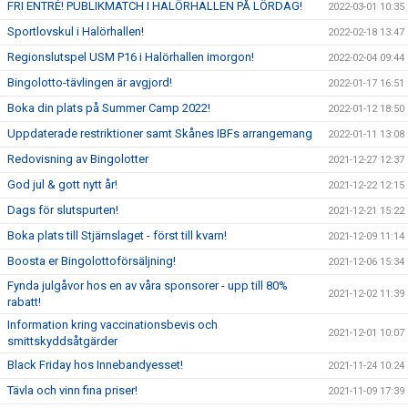
FRI ENTRÉ! PUBLIKMATCH I HALÖRHALLEN PÅ LÖRDAG!
2022-03-01 10:35
Sportlovskul i Halörhallen!
2022-02-18 13:47
Regionslutspel USM P16 i Halörhallen imorgon!
2022-02-04 09:44
Bingolotto-tävlingen är avgjord!
2022-01-17 16:51
Boka din plats på Summer Camp 2022!
2022-01-12 18:50
Uppdaterade restriktioner samt Skånes IBFs arrangemang
2022-01-11 13:08
Redovisning av Bingolotter
2021-12-27 12:37
God jul & gott nytt år!
2021-12-22 12:15
Dags för slutspurten!
2021-12-21 15:22
Boka plats till Stjärnslaget - först till kvarn!
2021-12-09 11:14
Boosta er Bingolottoförsäljning!
2021-12-06 15:34
Fynda julgåvor hos en av våra sponsorer - upp till 80%
2021-12-02 11:39
rabatt!
Information kring vaccinationsbevis och
2021-12-01 10:07
smittskyddsåtgärder
Black Friday hos Innebandyesset!
2021-11-24 10:24
Tävla och vinn fina priser!
2021-11-09 17:39