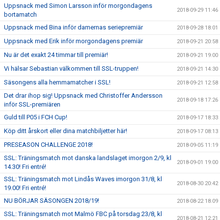
Uppsnack med Simon Larsson inför morgondagens
2018-09-29 11:46
bortamatch
Uppsnack med Bina inför damernas seriepremiär
2018-09-28 18:01
Uppsnack med Erik inför morgondagens premiär
2018-09-21 20:58
Nu är det exakt 24 timmar till premiär!
2018-09-21 19:00
Vi hälsar Sebastian välkommen till SSL-truppen!
2018-09-21 14:30
Säsongens alla hemmamatcher i SSL!
2018-09-21 12:58
Det drar ihop sig! Uppsnack med Christoffer Andersson
2018-09-18 17:26
inför SSL-premiären
Guld till P05 i FCH Cup!
2018-09-17 18:33
Köp ditt årskort eller dina matchbiljetter här!
2018-09-17 08:13
PRESEASON CHALLENGE 2018!
2018-09-05 11:19
SSL: Träningsmatch mot danska landslaget imorgon 2/9, kl
2018-09-01 19:00
14.30! Fri entré!
SSL: Träningsmatch mot Lindås Waves imorgon 31/8, kl
2018-08-30 20:42
19.00! Fri entré!
NU BÖRJAR SÄSONGEN 2018/19!
2018-08-22 18:09
SSL: Träningsmatch mot Malmö FBC på torsdag 23/8, kl
2018-08-21 12:21