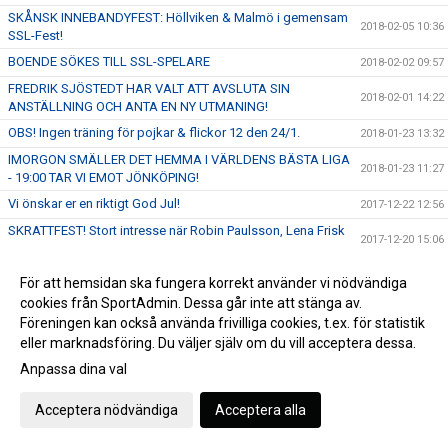
SKÅNSK INNEBANDYFEST: Höllviken & Malmö i gemensam
2018-02-05 10:36
SSL-Fest!
BOENDE SÖKES TILL SSL-SPELARE
2018-02-02 09:57
FREDRIK SJÖSTEDT HAR VALT ATT AVSLUTA SIN
2018-02-01 14:22
ANSTÄLLNING OCH ANTA EN NY UTMANING!
OBS! Ingen träning för pojkar & flickor 12 den 24/1.
2018-01-23 13:32
IMORGON SMÄLLER DET HEMMA I VÄRLDENS BÄSTA LIGA
2018-01-23 11:27
- 19:00 TAR VI EMOT JÖNKÖPING!
Vi önskar er en riktigt God Jul!
2017-12-22 12:56
SKRATTFEST! Stort intresse när Robin Paulsson, Lena Frisk
2017-12-20 15:06
& Malmö Comedy Klubb kommer till Höllviken
Vinnare av Cykellotteriet
2017-12-19 14:36
För att hemsidan ska fungera korrekt använder vi nödvändiga
Nu öppnar vi anmälan till HIBF Summer Camp 2018
cookies från SportAdmin. Dessa går inte att stänga av.
2017-12-19 11:19
Föreningen kan också använda frivilliga cookies, t.ex. för statistik
ENDAST 100 SITTPLATSER KVAR! STORT TACK TILL VÅRA
2017-12-15 10:50
eller marknadsföring. Du väljer själv om du vill acceptera dessa.
SPONSORER!
Anpassa dina val
ENDAST 200 SITTPLATSER KVAR - SÄKRA DIN BILJETT NU!
2017-12-12 14:44
FRITT INTRÄDE!
Acceptera nödvändiga
Acceptera alla
SKRATTFEST! Robin Paulsson, Lena Frisk & MACK kommer
2017-12-09 13:23
till Halörhallen 8/1 - Perfekt julklapp!