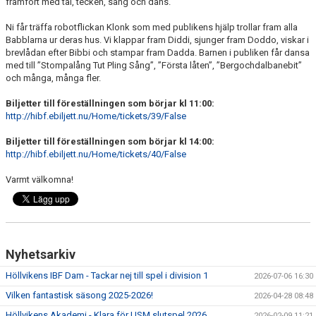
framfört med tal, tecken, sång och dans.
Ni får träffa robotflickan Klonk som med publikens hjälp trollar fram alla
Babblarna ur deras hus. Vi klappar fram Diddi, sjunger fram Doddo, viskar i
brevlådan efter Bibbi och stampar fram Dadda. Barnen i publiken får dansa
med till ”Stompalång Tut Pling Sång”, ”Första låten”, ”Bergochdalbanebit”
och många, många fler.
Biljetter till föreställningen som börjar kl 11:00:
http://hibf.ebiljett.nu/Home/tickets/39/False
Biljetter till föreställningen som börjar kl 14:00:
http://hibf.ebiljett.nu/Home/tickets/40/False
Varmt välkomna!
Nyhetsarkiv
Höllvikens IBF Dam - Tackar nej till spel i division 1
2026-07-06 16:30
Vilken fantastisk säsong 2025-2026!
2026-04-28 08:48
Höllvikens Akademi - Klara för USM slutspel 2026
2026-02-09 11:21