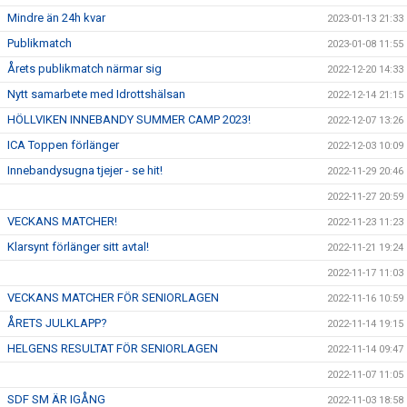
Mindre än 24h kvar
2023-01-13 21:33
Publikmatch
2023-01-08 11:55
Årets publikmatch närmar sig
2022-12-20 14:33
Nytt samarbete med Idrottshälsan
2022-12-14 21:15
HÖLLVIKEN INNEBANDY SUMMER CAMP 2023!
2022-12-07 13:26
ICA Toppen förlänger
2022-12-03 10:09
Innebandysugna tjejer - se hit!
2022-11-29 20:46
2022-11-27 20:59
VECKANS MATCHER!
2022-11-23 11:23
Klarsynt förlänger sitt avtal!
2022-11-21 19:24
2022-11-17 11:03
VECKANS MATCHER FÖR SENIORLAGEN
2022-11-16 10:59
ÅRETS JULKLAPP?
2022-11-14 19:15
HELGENS RESULTAT FÖR SENIORLAGEN
2022-11-14 09:47
2022-11-07 11:05
SDF SM ÄR IGÅNG
2022-11-03 18:58