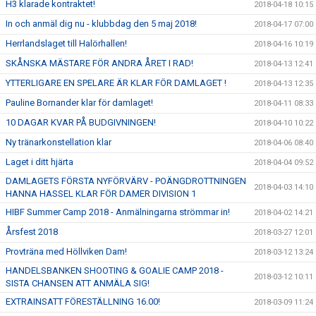
H3 klarade kontraktet!
2018-04-18 10:15
In och anmäl dig nu - klubbdag den 5 maj 2018!
2018-04-17 07:00
Herrlandslaget till Halörhallen!
2018-04-16 10:19
SKÅNSKA MÄSTARE FÖR ANDRA ÅRET I RAD!
2018-04-13 12:41
YTTERLIGARE EN SPELARE ÄR KLAR FÖR DAMLAGET !
2018-04-13 12:35
Pauline Bornander klar för damlaget!
2018-04-11 08:33
10 DAGAR KVAR PÅ BUDGIVNINGEN!
2018-04-10 10:22
Ny tränarkonstellation klar
2018-04-06 08:40
Laget i ditt hjärta
2018-04-04 09:52
DAMLAGETS FÖRSTA NYFÖRVÄRV - POÄNGDROTTNINGEN
2018-04-03 14:10
HANNA HASSEL KLAR FÖR DAMER DIVISION 1
HIBF Summer Camp 2018 - Anmälningarna strömmar in!
2018-04-02 14:21
Årsfest 2018
2018-03-27 12:01
Provträna med Höllviken Dam!
2018-03-12 13:24
HANDELSBANKEN SHOOTING & GOALIE CAMP 2018 -
2018-03-12 10:11
SISTA CHANSEN ATT ANMÄLA SIG!
EXTRAINSATT FÖRESTÄLLNING 16.00!
2018-03-09 11:24