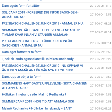
Damlagets form fortsätter
2019-06-08 16:12
SSL CAMP 2019 - FÖRBERED DIG INFÖR SÄSONGEN -
2019-06-04 13:55
ANMÄL DIG NU!
PRE SEASON CHALLENGE JUNIOR 2019 - ANMÄL ER NU!
2019-06-01 08:23
SOMMARENS HÄFTIGASTE UPPLEVELSE - ENDAST 72
2019-05-31 09:14
TIMMAR KVAR INNAN VI STÄNGER ANMÄLAN.
PRE SEASON CHALLENGE - FÖRBERED ER INFÖR
2019-05-30 09:14
SÄSONGEN - ANMÄL ER NU!
Damlaget fortsätter ta form!
2019-05-29 18:56
Tjeckisk landslagsspelare till Höllviken Innebandy!
2019-05-29 13:22
PRE SEASON CHALLENGE JUNIOR 2019 - NU ÖPPNAR VI
2019-05-28 15:34
ÄNTLIGEN ANMÄLAN FÖR VÅR NYA TURNERING!
Damtruppen börjar ta form!
2019-05-27 19:59
SOMMARENS HÄFTIGASTE UPPLEVELSE - SISTA CHANSEN
2019-05-27 19:35
ATT ANMÄLA SIG!
Höllviken Innebandy eller Malmö Redhawks?
2019-05-19 17:55
SUMMERCAMP 2019 - HÖG TID ATT ANMÄLA SIG!
2019-05-15 10:58
Malmö Redhawks + Höllviken Innebandy = SANT
2019-05-12 09:26