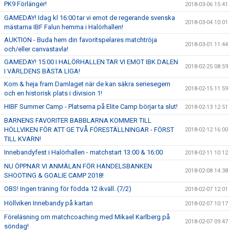
PK9 Förlänger!
2018-03-06 15:41
GAMEDAY! Idag kl 16:00 tar vi emot de regerande svenska
2018-03-04 10:01
mästarna IBF Falun hemma i Halörhallen!
AUKTION - Buda hem din favoritspelares matchtröja
2018-03-01 11:44
och/eller canvastavla!
GAMEDAY! 15:00 I HALÖRHALLEN TAR VI EMOT IBK DALEN
2018-02-25 08:59
I VÄRLDENS BÄSTA LIGA!
Kom & heja fram Damlaget när de kan säkra seriesegern
2018-02-15 11:59
och en historisk plats i division 1!
HIBF Summer Camp - Platserna på Elite Camp börjar ta slut!
2018-02-13 12:51
BARNENS FAVORITER BABBLARNA KOMMER TILL
HÖLLVIKEN FÖR ATT GE TVÅ FÖRESTÄLLNINGAR - FÖRST
2018-02-12 16:00
TILL KVARN!
Innebandyfest i Halörhallen - matchstart 13:00 & 16:00
2018-02-11 10:12
NU ÖPPNAR VI ANMÄLAN FÖR HANDELSBANKEN
2018-02-08 14:38
SHOOTING & GOALIE CAMP 2018!
OBS! Ingen träning för födda 12 ikväll. (7/2)
2018-02-07 12:01
Höllviken Innebandy på kartan
2018-02-07 10:17
Föreläsning om matchcoaching med Mikael Karlberg på
2018-02-07 09:47
söndag!