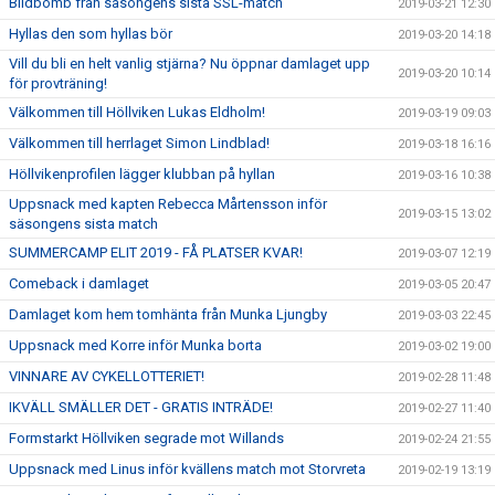
Bildbomb från säsongens sista SSL-match
2019-03-21 12:30
Hyllas den som hyllas bör
2019-03-20 14:18
Vill du bli en helt vanlig stjärna? Nu öppnar damlaget upp
2019-03-20 10:14
för provträning!
Välkommen till Höllviken Lukas Eldholm!
2019-03-19 09:03
Välkommen till herrlaget Simon Lindblad!
2019-03-18 16:16
Höllvikenprofilen lägger klubban på hyllan
2019-03-16 10:38
Uppsnack med kapten Rebecca Mårtensson inför
2019-03-15 13:02
säsongens sista match
SUMMERCAMP ELIT 2019 - FÅ PLATSER KVAR!
2019-03-07 12:19
Comeback i damlaget
2019-03-05 20:47
Damlaget kom hem tomhänta från Munka Ljungby
2019-03-03 22:45
Uppsnack med Korre inför Munka borta
2019-03-02 19:00
VINNARE AV CYKELLOTTERIET!
2019-02-28 11:48
IKVÄLL SMÄLLER DET - GRATIS INTRÄDE!
2019-02-27 11:40
Formstarkt Höllviken segrade mot Willands
2019-02-24 21:55
Uppsnack med Linus inför kvällens match mot Storvreta
2019-02-19 13:19