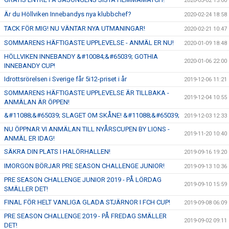
2020-03-02 15:00
Är du Höllviken Innebandys nya klubbchef?
2020-02-24 18:58
TACK FÖR MIG! NU VÄNTAR NYA UTMANINGAR!
2020-02-21 10:47
SOMMARENS HÄFTIGASTE UPPLEVELSE - ANMÄL ER NU!
2020-01-09 18:48
HÖLLVIKEN INNEBANDY &#10084;&#65039; GOTHIA
2020-01-06 22:00
INNEBANDY CUP!
Idrottsrörelsen i Sverige får 5i12-priset i år
2019-12-06 11:21
SOMMARENS HÄFTIGASTE UPPLEVELSE ÄR TILLBAKA -
2019-12-04 10:55
ANMÄLAN ÄR ÖPPEN!
&#11088;&#65039; SLAGET OM SKÅNE! &#11088;&#65039;
2019-12-03 12:33
NU ÖPPNAR VI ANMÄLAN TILL NYÅRSCUPEN BY LIONS -
2019-11-20 10:40
ANMÄL ER IDAG!
SÄKRA DIN PLATS I HALÖRHALLEN!
2019-09-16 19:20
IMORGON BÖRJAR PRE SEASON CHALLENGE JUNIOR!
2019-09-13 10:36
PRE SEASON CHALLENGE JUNIOR 2019 - PÅ LÖRDAG
2019-09-10 15:59
SMÄLLER DET!
FINAL FÖR HELT VANLIGA GLADA STJÄRNOR I FCH CUP!
2019-09-08 06:09
PRE SEASON CHALLENGE 2019 - PÅ FREDAG SMÄLLER
2019-09-02 09:11
DET!