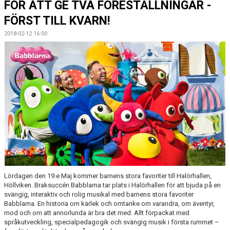
FÖR ATT GE TVÅ FÖRESTÄLLNINGAR -
MEDLEMSKAP
FÖRST TILL KVARN!
OM FÖRENINGEN
2018-02-12 16:00
KONTAKT
Lördagen den 19:e Maj kommer barnens stora favoriter till Halörhallen,
Höllviken. Braksuccén Babblarna tar plats i Halörhallen för att bjuda på en
svängig, interaktiv och rolig musikal med barnens stora favoriter
Babblarna. En historia om kärlek och omtanke om varandra, om äventyr,
mod och om att annorlunda är bra det med. Allt förpackat med
språkutveckling, specialpedagogik och svängig musik i första rummet –