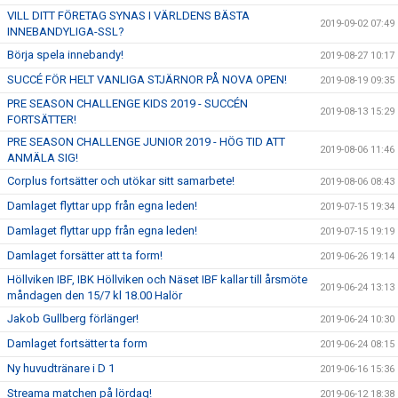
VILL DITT FÖRETAG SYNAS I VÄRLDENS BÄSTA
2019-09-02 07:49
INNEBANDYLIGA-SSL?
Börja spela innebandy!
2019-08-27 10:17
SUCCÉ FÖR HELT VANLIGA STJÄRNOR PÅ NOVA OPEN!
2019-08-19 09:35
PRE SEASON CHALLENGE KIDS 2019 - SUCCÉN
2019-08-13 15:29
FORTSÄTTER!
PRE SEASON CHALLENGE JUNIOR 2019 - HÖG TID ATT
2019-08-06 11:46
ANMÄLA SIG!
Corplus fortsätter och utökar sitt samarbete!
2019-08-06 08:43
Damlaget flyttar upp från egna leden!
2019-07-15 19:34
Damlaget flyttar upp från egna leden!
2019-07-15 19:19
Damlaget forsätter att ta form!
2019-06-26 19:14
Höllviken IBF, IBK Höllviken och Näset IBF kallar till årsmöte
2019-06-24 13:13
måndagen den 15/7 kl 18.00 Halör
Jakob Gullberg förlänger!
2019-06-24 10:30
Damlaget fortsätter ta form
2019-06-24 08:15
Ny huvudtränare i D 1
2019-06-16 15:36
Streama matchen på lördag!
2019-06-12 18:38