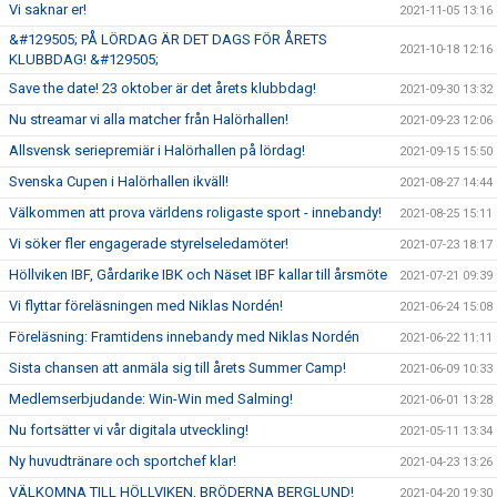
Vi saknar er!
2021-11-05 13:16
&#129505; PÅ LÖRDAG ÄR DET DAGS FÖR ÅRETS
2021-10-18 12:16
KLUBBDAG! &#129505;
Save the date! 23 oktober är det årets klubbdag!
2021-09-30 13:32
Nu streamar vi alla matcher från Halörhallen!
2021-09-23 12:06
Allsvensk seriepremiär i Halörhallen på lördag!
2021-09-15 15:50
Svenska Cupen i Halörhallen ikväll!
2021-08-27 14:44
Välkommen att prova världens roligaste sport - innebandy!
2021-08-25 15:11
Vi söker fler engagerade styrelseledamöter!
2021-07-23 18:17
Höllviken IBF, Gårdarike IBK och Näset IBF kallar till årsmöte
2021-07-21 09:39
Vi flyttar föreläsningen med Niklas Nordén!
2021-06-24 15:08
Föreläsning: Framtidens innebandy med Niklas Nordén
2021-06-22 11:11
Sista chansen att anmäla sig till årets Summer Camp!
2021-06-09 10:33
Medlemserbjudande: Win-Win med Salming!
2021-06-01 13:28
Nu fortsätter vi vår digitala utveckling!
2021-05-11 13:34
Ny huvudtränare och sportchef klar!
2021-04-23 13:26
VÄLKOMNA TILL HÖLLVIKEN, BRÖDERNA BERGLUND!
2021-04-20 19:30