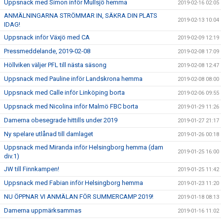
Uppsnack med Simon inför Mullsjö hemma
2019-02-16 02:05
ANMÄLNINGARNA STRÖMMAR IN, SÄKRA DIN PLATS
2019-02-13 10:04
IDAG!
Uppsnack inför Växjö med CA
2019-02-09 12:19
Pressmeddelande, 2019-02-08
2019-02-08 17:09
Höllviken väljer PFL till nästa säsong
2019-02-08 12:47
Uppsnack med Pauline inför Landskrona hemma
2019-02-08 08:00
Uppsnack med Calle inför Linköping borta
2019-02-06 09:55
Uppsnack med Nicolina inför Malmö FBC borta
2019-01-29 11:26
Damerna obesegrade hittills under 2019
2019-01-27 21:17
Ny spelare utlånad till damlaget
2019-01-26 00:18
Uppsnack med Miranda inför Helsingborg hemma (dam
2019-01-25 16:00
div.1)
JW till Finnkampen!
2019-01-25 11:42
Uppsnack med Fabian inför Helsingborg hemma
2019-01-23 11:20
NU ÖPPNAR VI ANMÄLAN FÖR SUMMERCAMP 2019!
2019-01-18 08:13
Damerna uppmärksammas
2019-01-16 11:02