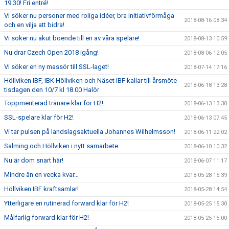
19.30! Fri entré!
Vi söker nu personer med roliga idéer, bra initiativförmåga
2018-08-16 08:34
och en vilja att bidra!
Vi söker nu akut boende till en av våra spelare!
2018-08-13 10:59
Nu drar Czech Open 2018 igång!
2018-08-06 12:05
Vi söker en ny massör till SSL-laget!
2018-07-14 17:16
Höllviken IBF, IBK Höllviken och Näset IBF kallar till årsmöte
2018-06-18 13:28
tisdagen den 10/7 kl 18.00 Halör
Toppmeriterad tränare klar för H2!
2018-06-13 13:30
SSL-spelare klar för H2!
2018-06-13 07:45
Vi tar pulsen på landslagsaktuella Johannes Wilhelmsson!
2018-06-11 22:02
Salming och Höllviken i nytt samarbete
2018-06-10 10:32
Nu är dom snart här!
2018-06-07 11:17
Mindre än en vecka kvar…
2018-05-28 15:39
Höllviken IBF kraftsamlar!
2018-05-28 14:54
Ytterligare en rutinerad forward klar för H2!
2018-05-25 15:30
Målfarlig forward klar för H2!
2018-05-25 15:00