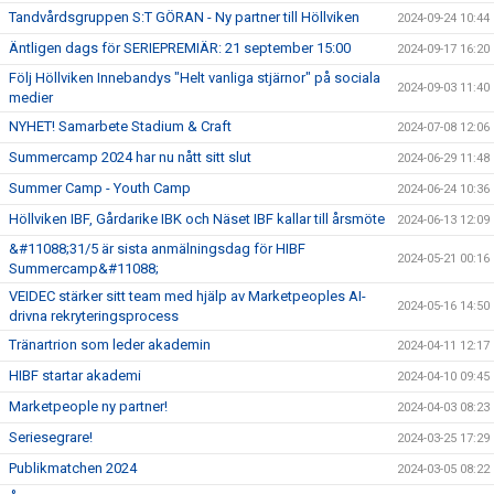
Tandvårdsgruppen S:T GÖRAN - Ny partner till Höllviken
2024-09-24 10:44
Äntligen dags för SERIEPREMIÄR: 21 september 15:00
2024-09-17 16:20
Följ Höllviken Innebandys "Helt vanliga stjärnor" på sociala
2024-09-03 11:40
medier
NYHET! Samarbete Stadium & Craft
2024-07-08 12:06
Summercamp 2024 har nu nått sitt slut
2024-06-29 11:48
Summer Camp - Youth Camp
2024-06-24 10:36
Höllviken IBF, Gårdarike IBK och Näset IBF kallar till årsmöte
2024-06-13 12:09
&#11088;31/5 är sista anmälningsdag för HIBF
2024-05-21 00:16
Summercamp&#11088;
VEIDEC stärker sitt team med hjälp av Marketpeoples AI-
2024-05-16 14:50
drivna rekryteringsprocess
Tränartrion som leder akademin
2024-04-11 12:17
HIBF startar akademi
2024-04-10 09:45
Marketpeople ny partner!
2024-04-03 08:23
Seriesegrare!
2024-03-25 17:29
Publikmatchen 2024
2024-03-05 08:22