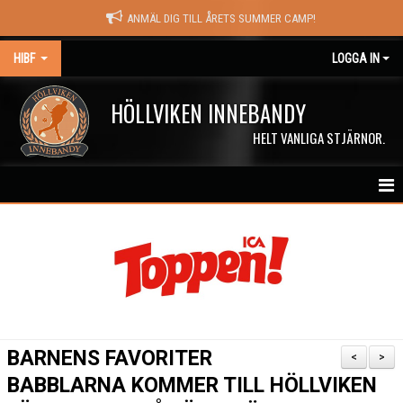
ANMÄL DIG TILL ÅRETS SUMMER CAMP!
HIBF
LOGGA IN
HÖLLVIKEN INNEBANDY
HELT VANLIGA STJÄRNOR.
HEM
HALÖRSTREAM
MATCHER
NYHETER
BARNENS FAVORITER
<
>
KALENDER
BABBLARNA KOMMER TILL HÖLLVIKEN