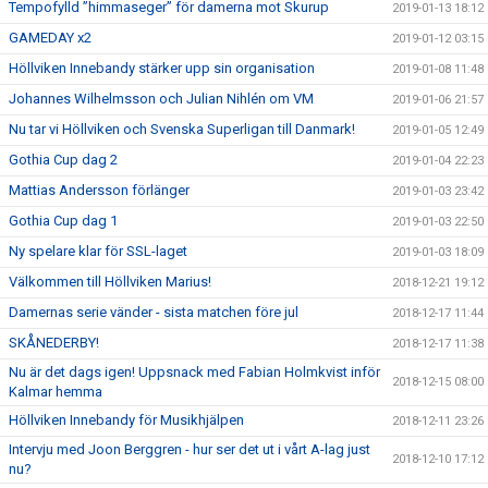
Tempofylld ”himmaseger” för damerna mot Skurup
2019-01-13 18:12
GAMEDAY x2
2019-01-12 03:15
Höllviken Innebandy stärker upp sin organisation
2019-01-08 11:48
Johannes Wilhelmsson och Julian Nihlén om VM
2019-01-06 21:57
Nu tar vi Höllviken och Svenska Superligan till Danmark!
2019-01-05 12:49
Gothia Cup dag 2
2019-01-04 22:23
Mattias Andersson förlänger
2019-01-03 23:42
Gothia Cup dag 1
2019-01-03 22:50
Ny spelare klar för SSL-laget
2019-01-03 18:09
Välkommen till Höllviken Marius!
2018-12-21 19:12
Damernas serie vänder - sista matchen före jul
2018-12-17 11:44
SKÅNEDERBY!
2018-12-17 11:38
Nu är det dags igen! Uppsnack med Fabian Holmkvist inför
2018-12-15 08:00
Kalmar hemma
Höllviken Innebandy för Musikhjälpen
2018-12-11 23:26
Intervju med Joon Berggren - hur ser det ut i vårt A-lag just
2018-12-10 17:12
nu?