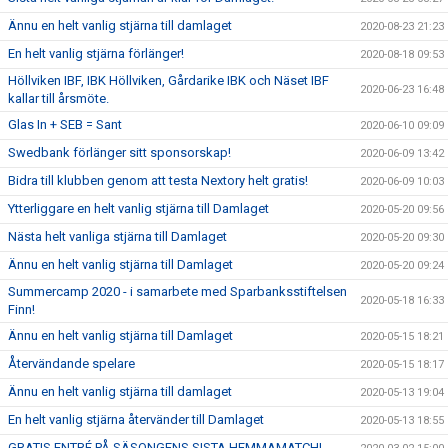
Ännu en helt vanlig stjärna till damlaget
2020-08-23 21:23
En helt vanlig stjärna förlänger!
2020-08-18 09:53
Höllviken IBF, IBK Höllviken, Gårdarike IBK och Näset IBF
2020-06-23 16:48
kallar till årsmöte.
Glas In + SEB = Sant
2020-06-10 09:09
Swedbank förlänger sitt sponsorskap!
2020-06-09 13:42
Bidra till klubben genom att testa Nextory helt gratis!
2020-06-09 10:03
Ytterliggare en helt vanlig stjärna till Damlaget
2020-05-20 09:56
Nästa helt vanliga stjärna till Damlaget
2020-05-20 09:30
Ännu en helt vanlig stjärna till Damlaget
2020-05-20 09:24
Summercamp 2020 - i samarbete med Sparbanksstiftelsen
2020-05-18 16:33
Finn!
Ännu en helt vanlig stjärna till Damlaget
2020-05-15 18:21
Återvändande spelare
2020-05-15 18:17
Ännu en helt vanlig stjärna till damlaget
2020-05-13 19:04
En helt vanlig stjärna återvänder till Damlaget
2020-05-13 18:55
GRATIS ENTRÉ PÅ SÄSONGENS SISTA HEMMAMATCH!