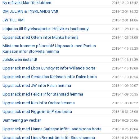
Ny målvakt klar för klubben
2018-12-10 13:42
OM JULIAN & TYSKLANDS VM!
2018-12-04 16:32
JW TILL VM!
2018-12-01 14:06
Inbjudan till Styrelsearbete i Höllviken Innebandy!
2018-11-28 11:14
Uppsnack med Ottern inför Munka hemma
2018-11-23 08:00
Mästarna kommer på besök! Uppsnack med Pontus
2018-11-16 23:25
Karlsson inför Storvreta hemma
Julshowen inställd!
2018-11-16 11:39
Uppsnack med Ebba Lundqvist inför Willands borta
2018-11-15 18:00
Uppsnack med Sebastian Karlsson inför Dalen borta
2018-11-13 10:54
Uppsnack med JW inför Falun hemma
2018-11-09 20:07
Uppsnack med Felicia inför Stanstad hemma
2018-11-09 00:35
Uppsnack med Kim inför Örebro hemma
2018-11-03 10:22
Uppsnack med Figge inför Pixbo borta
2018-10-31 08:00
Summering av veckan
2018-10-29 00:06
Uppsnack med Hanna Carlsson inför Landskrona borta
2018-10-26 19:04
Uppsnack med Linus Bergström inför Sirius hemma
2018-10-26 18:56