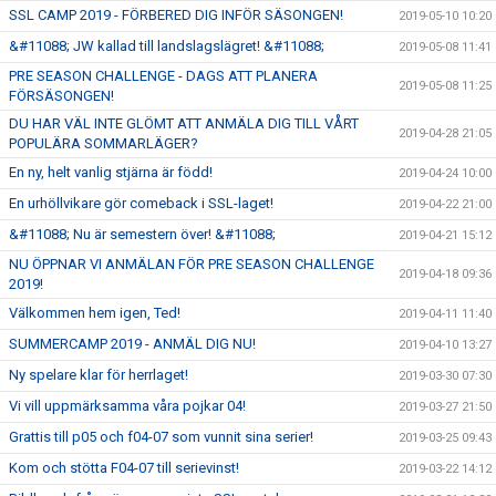
SSL CAMP 2019 - FÖRBERED DIG INFÖR SÄSONGEN!
2019-05-10 10:20
&#11088; JW kallad till landslagslägret! &#11088;
2019-05-08 11:41
PRE SEASON CHALLENGE - DAGS ATT PLANERA
2019-05-08 11:25
FÖRSÄSONGEN!
DU HAR VÄL INTE GLÖMT ATT ANMÄLA DIG TILL VÅRT
2019-04-28 21:05
POPULÄRA SOMMARLÄGER?
En ny, helt vanlig stjärna är född!
2019-04-24 10:00
En urhöllvikare gör comeback i SSL-laget!
2019-04-22 21:00
&#11088; Nu är semestern över! &#11088;
2019-04-21 15:12
NU ÖPPNAR VI ANMÄLAN FÖR PRE SEASON CHALLENGE
2019-04-18 09:36
2019!
Välkommen hem igen, Ted!
2019-04-11 11:40
SUMMERCAMP 2019 - ANMÄL DIG NU!
2019-04-10 13:27
Ny spelare klar för herrlaget!
2019-03-30 07:30
Vi vill uppmärksamma våra pojkar 04!
2019-03-27 21:50
Grattis till p05 och f04-07 som vunnit sina serier!
2019-03-25 09:43
Kom och stötta F04-07 till serievinst!
2019-03-22 14:12