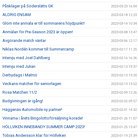
Påskläger på Söderslätts GK
2023-03-23 16:04
ALDRIG ENSAM
2023-03-18 12:23
Glöm inte anmäla er till sommarens höjdpunkt!
2023-03-14 10:34
Anmälan för Pre-Season 2023 är öppen!
2023-03-08 13:47
Avgörande match väntar
2023-03-06 12:17
Niklas Nordén kommer till Summercamp
2023-02-17 11:25
Intervju med Joel Dahlberg
2023-02-16 16:36
Intervju med Julian
2023-02-13 19:37
Derbydags i Malmö
2023-02-13 19:20
Veckans matcher för seniorlagen
2023-02-13 13:52
Rosa Matchen 11/2
2023-02-09 12:26
Budgivningen är igång!
2023-02-02 09:57
Häggenäs Automobile ny partner!
2023-02-01 14:32
Vinnarna i årets Bingolottoförsäljning korade!
2023-01-26 11:07
HÖLLVIKEN INNEBANDY SUMMER CAMP 2023!
2023-01-25 13:47
Tobias Andersson klar för Höllviken
2023-01-19 21:39