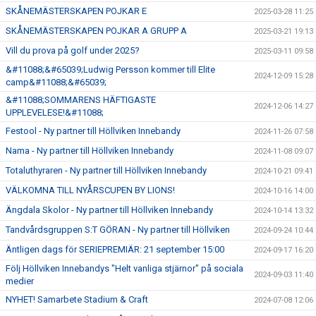
SKÅNEMÄSTERSKAPEN POJKAR E
2025-03-28 11:25
SKÅNEMÄSTERSKAPEN POJKAR A GRUPP A
2025-03-21 19:13
Vill du prova på golf under 2025?
2025-03-11 09:58
&#11088;&#65039;Ludwig Persson kommer till Elite
2024-12-09 15:28
camp&#11088;&#65039;
&#11088;SOMMARENS HÄFTIGASTE
2024-12-06 14:27
UPPLEVELESE!&#11088;
Festool - Ny partner till Höllviken Innebandy
2024-11-26 07:58
Nama - Ny partner till Höllviken Innebandy
2024-11-08 09:07
Totaluthyraren - Ny partner till Höllviken Innebandy
2024-10-21 09:41
VÄLKOMNA TILL NYÅRSCUPEN BY LIONS!
2024-10-16 14:00
Ängdala Skolor - Ny partner till Höllviken Innebandy
2024-10-14 13:32
Tandvårdsgruppen S:T GÖRAN - Ny partner till Höllviken
2024-09-24 10:44
Äntligen dags för SERIEPREMIÄR: 21 september 15:00
2024-09-17 16:20
Följ Höllviken Innebandys "Helt vanliga stjärnor" på sociala
2024-09-03 11:40
medier
NYHET! Samarbete Stadium & Craft
2024-07-08 12:06