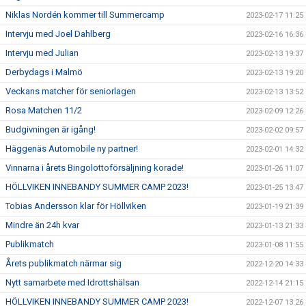
Niklas Nordén kommer till Summercamp
2023-02-17 11:25
Intervju med Joel Dahlberg
2023-02-16 16:36
Intervju med Julian
2023-02-13 19:37
Derbydags i Malmö
2023-02-13 19:20
Veckans matcher för seniorlagen
2023-02-13 13:52
Rosa Matchen 11/2
2023-02-09 12:26
Budgivningen är igång!
2023-02-02 09:57
Häggenäs Automobile ny partner!
2023-02-01 14:32
Vinnarna i årets Bingolottoförsäljning korade!
2023-01-26 11:07
HÖLLVIKEN INNEBANDY SUMMER CAMP 2023!
2023-01-25 13:47
Tobias Andersson klar för Höllviken
2023-01-19 21:39
Mindre än 24h kvar
2023-01-13 21:33
Publikmatch
2023-01-08 11:55
Årets publikmatch närmar sig
2022-12-20 14:33
Nytt samarbete med Idrottshälsan
2022-12-14 21:15
HÖLLVIKEN INNEBANDY SUMMER CAMP 2023!
2022-12-07 13:26