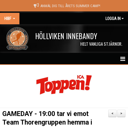
ANMÄL DIG TILL ÅRETS SUMMER CAMP!
HIBF
LOGGA IN
HÖLLVIKEN INNEBANDY
HELT VANLIGA STJÄRNOR.
HEM
HALÖRSTREAM
MATCHER
NYHETER
GAMEDAY - 19:00 tar vi emot
<
>
KALENDER
Team Thorengruppen hemma i