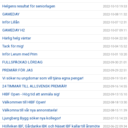
Helgens resultat för seniorlagen
2022-10-10 19:53
GAMEDAY
2022-10-08 11:32
Inför Lillån
2022-10-07 12:31
GAMEDAY H2
2022-10-07 09:11
Härlig helg väntar
2022-10-04 22:50
Tack för mig!
2022-10-04 15:52
Inför Lerum med Prim
2022-10-01 10:20
FULLSPÄCKAD LÖRDAG
2022-09-30 21:01
PREMIÄR FÖR JAS
2022-09-29 22:51
Vi söker nu ungdomar som vill tjäna egna pengar!
2022-09-19 10:41
24 TIMMAR TILL ALLSVENSK PREMIÄR!
2022-09-16 14:55
HIBF Open - Hög tid att anmäla sig!
2022-09-13 15:10
Välkommen till HIBF Open!
2022-08-18 13:30
Välkomna till vår nya annonstavla!
2022-08-15 11:39
Ljungberg Bygg söker nya kollegor!
2022-07-15 14:23
Höllviken IBF, Gårdarike IBK och Näset IBF kallar till årsmöte
2022-06-22 09:34