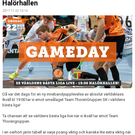
Halörhallen
MEDLEMSKAP
2017-11-22 10:16
OM FÖRENINGEN
KONTAKT
Då var det dags för en ny innebandyupplevelse av absolut världsklass.
Ikväll kl 19:00 tar vi emot umeålaget Team ThorenGruppen SK i världens
bästa liga!
Ta chansen att se världens bästa liga live när vi ikväll tar emot Team
Thorengruppen.
I en oerhört jämn tabell är varje poäng viktig och kanske lite extra viktig när