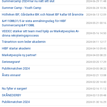
Summercamp 2024 har nu nått sitt slut
2024-06-29 11:48
Summer Camp - Youth Camp
2024-06-24 10:36
Höllviken IBF, Gårdarike IBK och Näset IBF kallar till årsmöte
2024-06-13 12:09
&#11088;31/5 är sista anmälningsdag för HIBF
2024-05-21 00:16
Summercamp&#11088;
VEIDEC stärker sitt team med hjälp av Marketpeoples AI-
2024-05-16 14:50
drivna rekryteringsprocess
Tränartrion som leder akademin
2024-04-11 12:17
HIBF startar akademi
2024-04-10 09:45
Marketpeople ny partner!
2024-04-03 08:23
Seriesegrare!
2024-03-25 17:29
Publikmatchen 2024
2024-03-05 08:22
Årets vinnare!
2024-02-21 13:08
2024-02-20 14:40
Nu fyller vi sargen!
2024-02-16 11:12
SKÅNEDERBY
2024-02-13 09:48
Publikmatchen 2024
2024-01-30 16:29