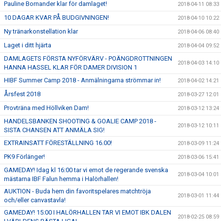
Pauline Bornander klar för damlaget!
2018-04-11 08:33
10 DAGAR KVAR PÅ BUDGIVNINGEN!
2018-04-10 10:22
Ny tränarkonstellation klar
2018-04-06 08:40
Laget i ditt hjärta
2018-04-04 09:52
DAMLAGETS FÖRSTA NYFÖRVÄRV - POÄNGDROTTNINGEN
2018-04-03 14:10
HANNA HASSEL KLAR FÖR DAMER DIVISION 1
HIBF Summer Camp 2018 - Anmälningarna strömmar in!
2018-04-02 14:21
Årsfest 2018
2018-03-27 12:01
Provträna med Höllviken Dam!
2018-03-12 13:24
HANDELSBANKEN SHOOTING & GOALIE CAMP 2018 -
2018-03-12 10:11
SISTA CHANSEN ATT ANMÄLA SIG!
EXTRAINSATT FÖRESTÄLLNING 16.00!
2018-03-09 11:24
PK9 Förlänger!
2018-03-06 15:41
GAMEDAY! Idag kl 16:00 tar vi emot de regerande svenska
2018-03-04 10:01
mästarna IBF Falun hemma i Halörhallen!
AUKTION - Buda hem din favoritspelares matchtröja
2018-03-01 11:44
och/eller canvastavla!
GAMEDAY! 15:00 I HALÖRHALLEN TAR VI EMOT IBK DALEN
2018-02-25 08:59