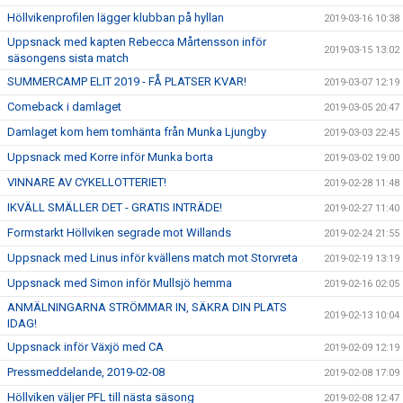
Höllvikenprofilen lägger klubban på hyllan
2019-03-16 10:38
Uppsnack med kapten Rebecca Mårtensson inför
2019-03-15 13:02
säsongens sista match
SUMMERCAMP ELIT 2019 - FÅ PLATSER KVAR!
2019-03-07 12:19
Comeback i damlaget
2019-03-05 20:47
Damlaget kom hem tomhänta från Munka Ljungby
2019-03-03 22:45
Uppsnack med Korre inför Munka borta
2019-03-02 19:00
VINNARE AV CYKELLOTTERIET!
2019-02-28 11:48
IKVÄLL SMÄLLER DET - GRATIS INTRÄDE!
2019-02-27 11:40
Formstarkt Höllviken segrade mot Willands
2019-02-24 21:55
Uppsnack med Linus inför kvällens match mot Storvreta
2019-02-19 13:19
Uppsnack med Simon inför Mullsjö hemma
2019-02-16 02:05
ANMÄLNINGARNA STRÖMMAR IN, SÄKRA DIN PLATS
2019-02-13 10:04
IDAG!
Uppsnack inför Växjö med CA
2019-02-09 12:19
Pressmeddelande, 2019-02-08
2019-02-08 17:09
Höllviken väljer PFL till nästa säsong
2019-02-08 12:47