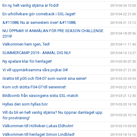
En ny, helt vanlig stjärna är född!
2019-04-24 10:00
En urhöllvikare gör comeback i SSL-laget!
2019-04-22 21:00
&#11088; Nu är semestern över! &#11088;
2019-04-21 15:12
NU ÖPPNAR VI ANMÄLAN FÖR PRE SEASON CHALLENGE
2019-04-18 09:36
2019!
Välkommen hem igen, Ted!
2019-04-11 11:40
SUMMERCAMP 2019 - ANMÄL DIG NU!
2019-04-10 13:27
Ny spelare klar för herrlaget!
2019-03-30 07:30
Vi vill uppmärksamma våra pojkar 04!
2019-03-27 21:50
Grattis till p05 och f04-07 som vunnit sina serier!
2019-03-25 09:43
Kom och stötta F04-07 till serievinst!
2019-03-22 14:12
Bildbomb från säsongens sista SSL-match
2019-03-21 12:30
Hyllas den som hyllas bör
2019-03-20 14:18
Vill du bli en helt vanlig stjärna? Nu öppnar damlaget upp
2019-03-20 10:14
för provträning!
Välkommen till Höllviken Lukas Eldholm!
2019-03-19 09:03
Välkommen till herrlaget Simon Lindblad!
2019-03-18 16:16