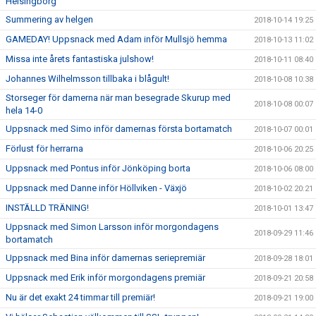
Helsingborg
Summering av helgen
2018-10-14 19:25
GAMEDAY! Uppsnack med Adam inför Mullsjö hemma
2018-10-13 11:02
Missa inte årets fantastiska julshow!
2018-10-11 08:40
Johannes Wilhelmsson tillbaka i blågult!
2018-10-08 10:38
Storseger för damerna när man besegrade Skurup med
2018-10-08 00:07
hela 14-0
Uppsnack med Simo inför damernas första bortamatch
2018-10-07 00:01
Förlust för herrarna
2018-10-06 20:25
Uppsnack med Pontus inför Jönköping borta
2018-10-06 08:00
Uppsnack med Danne inför Höllviken - Växjö
2018-10-02 20:21
INSTÄLLD TRÄNING!
2018-10-01 13:47
Uppsnack med Simon Larsson inför morgondagens
2018-09-29 11:46
bortamatch
Uppsnack med Bina inför damernas seriepremiär
2018-09-28 18:01
Uppsnack med Erik inför morgondagens premiär
2018-09-21 20:58
Nu är det exakt 24 timmar till premiär!
2018-09-21 19:00