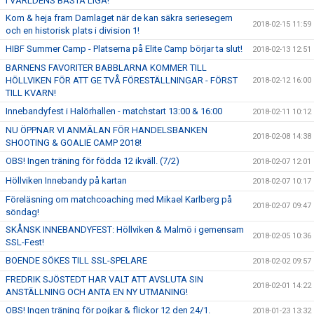
I VÄRLDENS BÄSTA LIGA!
Kom & heja fram Damlaget när de kan säkra seriesegern
2018-02-15 11:59
och en historisk plats i division 1!
HIBF Summer Camp - Platserna på Elite Camp börjar ta slut!
2018-02-13 12:51
BARNENS FAVORITER BABBLARNA KOMMER TILL
HÖLLVIKEN FÖR ATT GE TVÅ FÖRESTÄLLNINGAR - FÖRST
2018-02-12 16:00
TILL KVARN!
Innebandyfest i Halörhallen - matchstart 13:00 & 16:00
2018-02-11 10:12
NU ÖPPNAR VI ANMÄLAN FÖR HANDELSBANKEN
2018-02-08 14:38
SHOOTING & GOALIE CAMP 2018!
OBS! Ingen träning för födda 12 ikväll. (7/2)
2018-02-07 12:01
Höllviken Innebandy på kartan
2018-02-07 10:17
Föreläsning om matchcoaching med Mikael Karlberg på
2018-02-07 09:47
söndag!
SKÅNSK INNEBANDYFEST: Höllviken & Malmö i gemensam
2018-02-05 10:36
SSL-Fest!
BOENDE SÖKES TILL SSL-SPELARE
2018-02-02 09:57
FREDRIK SJÖSTEDT HAR VALT ATT AVSLUTA SIN
2018-02-01 14:22
ANSTÄLLNING OCH ANTA EN NY UTMANING!
OBS! Ingen träning för pojkar & flickor 12 den 24/1.
2018-01-23 13:32