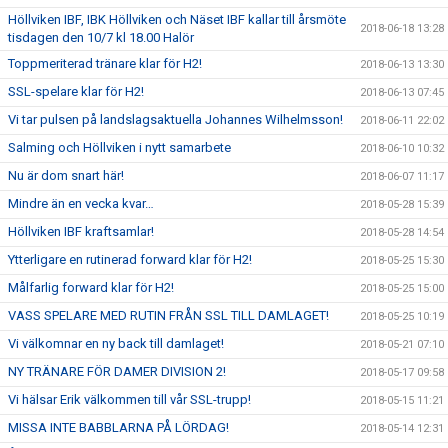
Höllviken IBF, IBK Höllviken och Näset IBF kallar till årsmöte
2018-06-18 13:28
tisdagen den 10/7 kl 18.00 Halör
Toppmeriterad tränare klar för H2!
2018-06-13 13:30
SSL-spelare klar för H2!
2018-06-13 07:45
Vi tar pulsen på landslagsaktuella Johannes Wilhelmsson!
2018-06-11 22:02
Salming och Höllviken i nytt samarbete
2018-06-10 10:32
Nu är dom snart här!
2018-06-07 11:17
Mindre än en vecka kvar…
2018-05-28 15:39
Höllviken IBF kraftsamlar!
2018-05-28 14:54
Ytterligare en rutinerad forward klar för H2!
2018-05-25 15:30
Målfarlig forward klar för H2!
2018-05-25 15:00
VASS SPELARE MED RUTIN FRÅN SSL TILL DAMLAGET!
2018-05-25 10:19
Vi välkomnar en ny back till damlaget!
2018-05-21 07:10
NY TRÄNARE FÖR DAMER DIVISION 2!
2018-05-17 09:58
Vi hälsar Erik välkommen till vår SSL-trupp!
2018-05-15 11:21
MISSA INTE BABBLARNA PÅ LÖRDAG!
2018-05-14 12:31