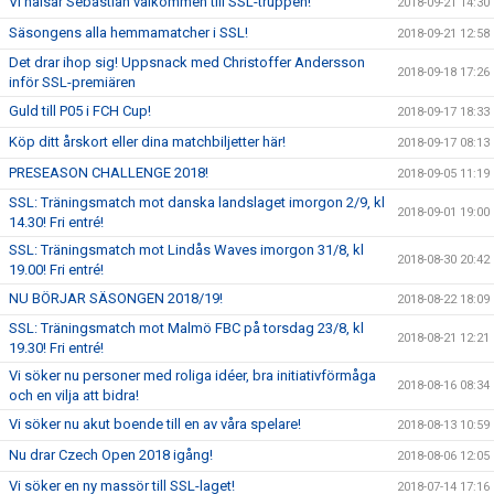
Vi hälsar Sebastian välkommen till SSL-truppen!
2018-09-21 14:30
Säsongens alla hemmamatcher i SSL!
2018-09-21 12:58
Det drar ihop sig! Uppsnack med Christoffer Andersson
2018-09-18 17:26
inför SSL-premiären
Guld till P05 i FCH Cup!
2018-09-17 18:33
Köp ditt årskort eller dina matchbiljetter här!
2018-09-17 08:13
PRESEASON CHALLENGE 2018!
2018-09-05 11:19
SSL: Träningsmatch mot danska landslaget imorgon 2/9, kl
2018-09-01 19:00
14.30! Fri entré!
SSL: Träningsmatch mot Lindås Waves imorgon 31/8, kl
2018-08-30 20:42
19.00! Fri entré!
NU BÖRJAR SÄSONGEN 2018/19!
2018-08-22 18:09
SSL: Träningsmatch mot Malmö FBC på torsdag 23/8, kl
2018-08-21 12:21
19.30! Fri entré!
Vi söker nu personer med roliga idéer, bra initiativförmåga
2018-08-16 08:34
och en vilja att bidra!
Vi söker nu akut boende till en av våra spelare!
2018-08-13 10:59
Nu drar Czech Open 2018 igång!
2018-08-06 12:05
Vi söker en ny massör till SSL-laget!
2018-07-14 17:16