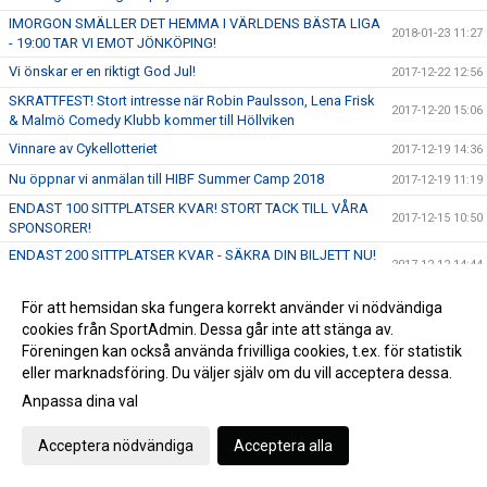
IMORGON SMÄLLER DET HEMMA I VÄRLDENS BÄSTA LIGA
2018-01-23 11:27
- 19:00 TAR VI EMOT JÖNKÖPING!
Vi önskar er en riktigt God Jul!
2017-12-22 12:56
SKRATTFEST! Stort intresse när Robin Paulsson, Lena Frisk
2017-12-20 15:06
& Malmö Comedy Klubb kommer till Höllviken
Vinnare av Cykellotteriet
2017-12-19 14:36
Nu öppnar vi anmälan till HIBF Summer Camp 2018
2017-12-19 11:19
ENDAST 100 SITTPLATSER KVAR! STORT TACK TILL VÅRA
2017-12-15 10:50
SPONSORER!
ENDAST 200 SITTPLATSER KVAR - SÄKRA DIN BILJETT NU!
2017-12-12 14:44
FRITT INTRÄDE!
SKRATTFEST! Robin Paulsson, Lena Frisk & MACK kommer
För att hemsidan ska fungera korrekt använder vi nödvändiga
2017-12-09 13:23
till Halörhallen 8/1 - Perfekt julklapp!
cookies från SportAdmin. Dessa går inte att stänga av.
FRITT INTRÄDE & Publikfest när vi tar emot SM-Finalisterna
Föreningen kan också använda frivilliga cookies, t.ex. för statistik
2017-12-05 17:12
Växjö Vipers den 17 December!
eller marknadsföring. Du väljer själv om du vill acceptera dessa.
Gameday - Skånederby i världens bästa liga - 16:00 i
Anpassa dina val
2017-12-03 09:49
Halörhallen
Ta del av fantastiska erbjudanden hos välkända webbutiker
Acceptera nödvändiga
Acceptera alla
2017-12-01 15:32
samtidigt som du stöttar föreningen!