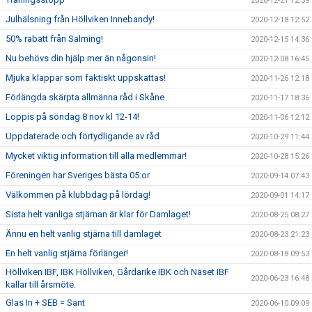
2020-12-21 12:39
Julhälsning från Höllviken Innebandy!
2020-12-18 12:52
50% rabatt från Salming!
2020-12-15 14:36
Nu behövs din hjälp mer än någonsin!
2020-12-08 16:45
Mjuka klappar som faktiskt uppskattas!
2020-11-26 12:18
Förlängda skärpta allmänna råd i Skåne
2020-11-17 18:36
Loppis på söndag 8 nov kl 12-14!
2020-11-06 12:12
Uppdaterade och förtydligande av råd
2020-10-29 11:44
Mycket viktig information till alla medlemmar!
2020-10-28 15:26
Föreningen har Sveriges bästa 05:or
2020-09-14 07:43
Välkommen på klubbdag på lördag!
2020-09-01 14:17
Sista helt vanliga stjärnan är klar för Damlaget!
2020-08-25 08:27
Ännu en helt vanlig stjärna till damlaget
2020-08-23 21:23
En helt vanlig stjärna förlänger!
2020-08-18 09:53
Höllviken IBF, IBK Höllviken, Gårdarike IBK och Näset IBF
2020-06-23 16:48
kallar till årsmöte.
Glas In + SEB = Sant
2020-06-10 09:09