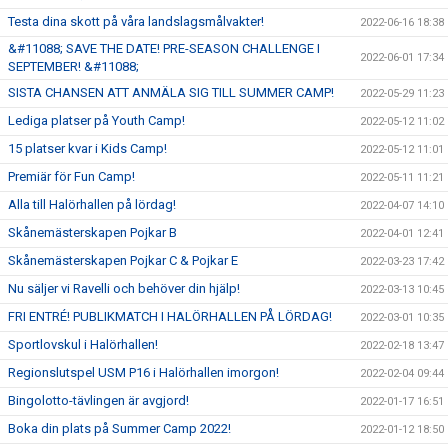
Testa dina skott på våra landslagsmålvakter!
2022-06-16 18:38
&#11088; SAVE THE DATE! PRE-SEASON CHALLENGE I
2022-06-01 17:34
SEPTEMBER! &#11088;
SISTA CHANSEN ATT ANMÄLA SIG TILL SUMMER CAMP!
2022-05-29 11:23
Lediga platser på Youth Camp!
2022-05-12 11:02
15 platser kvar i Kids Camp!
2022-05-12 11:01
Premiär för Fun Camp!
2022-05-11 11:21
Alla till Halörhallen på lördag!
2022-04-07 14:10
Skånemästerskapen Pojkar B
2022-04-01 12:41
Skånemästerskapen Pojkar C & Pojkar E
2022-03-23 17:42
Nu säljer vi Ravelli och behöver din hjälp!
2022-03-13 10:45
FRI ENTRÉ! PUBLIKMATCH I HALÖRHALLEN PÅ LÖRDAG!
2022-03-01 10:35
Sportlovskul i Halörhallen!
2022-02-18 13:47
Regionslutspel USM P16 i Halörhallen imorgon!
2022-02-04 09:44
Bingolotto-tävlingen är avgjord!
2022-01-17 16:51
Boka din plats på Summer Camp 2022!
2022-01-12 18:50