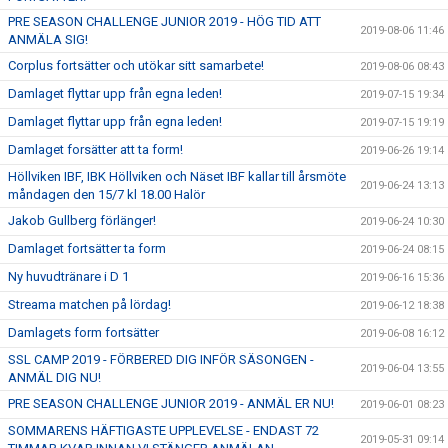
PRE SEASON CHALLENGE JUNIOR 2019 - HÖG TID ATT
2019-08-06 11:46
ANMÄLA SIG!
Corplus fortsätter och utökar sitt samarbete!
2019-08-06 08:43
Damlaget flyttar upp från egna leden!
2019-07-15 19:34
Damlaget flyttar upp från egna leden!
2019-07-15 19:19
Damlaget forsätter att ta form!
2019-06-26 19:14
Höllviken IBF, IBK Höllviken och Näset IBF kallar till årsmöte
2019-06-24 13:13
måndagen den 15/7 kl 18.00 Halör
Jakob Gullberg förlänger!
2019-06-24 10:30
Damlaget fortsätter ta form
2019-06-24 08:15
Ny huvudtränare i D 1
2019-06-16 15:36
Streama matchen på lördag!
2019-06-12 18:38
Damlagets form fortsätter
2019-06-08 16:12
SSL CAMP 2019 - FÖRBERED DIG INFÖR SÄSONGEN -
2019-06-04 13:55
ANMÄL DIG NU!
PRE SEASON CHALLENGE JUNIOR 2019 - ANMÄL ER NU!
2019-06-01 08:23
SOMMARENS HÄFTIGASTE UPPLEVELSE - ENDAST 72
2019-05-31 09:14