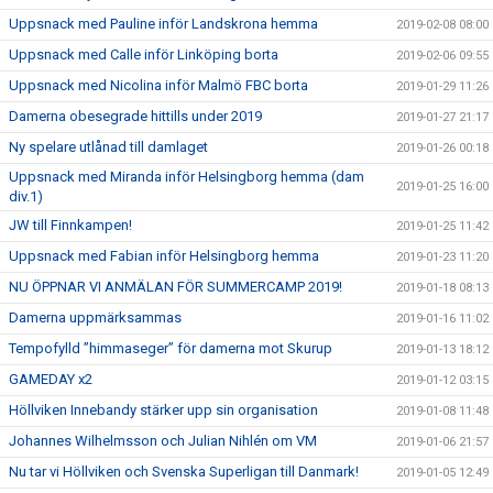
Uppsnack med Pauline inför Landskrona hemma
2019-02-08 08:00
Uppsnack med Calle inför Linköping borta
2019-02-06 09:55
Uppsnack med Nicolina inför Malmö FBC borta
2019-01-29 11:26
Damerna obesegrade hittills under 2019
2019-01-27 21:17
Ny spelare utlånad till damlaget
2019-01-26 00:18
Uppsnack med Miranda inför Helsingborg hemma (dam
2019-01-25 16:00
div.1)
JW till Finnkampen!
2019-01-25 11:42
Uppsnack med Fabian inför Helsingborg hemma
2019-01-23 11:20
NU ÖPPNAR VI ANMÄLAN FÖR SUMMERCAMP 2019!
2019-01-18 08:13
Damerna uppmärksammas
2019-01-16 11:02
Tempofylld ”himmaseger” för damerna mot Skurup
2019-01-13 18:12
GAMEDAY x2
2019-01-12 03:15
Höllviken Innebandy stärker upp sin organisation
2019-01-08 11:48
Johannes Wilhelmsson och Julian Nihlén om VM
2019-01-06 21:57
Nu tar vi Höllviken och Svenska Superligan till Danmark!
2019-01-05 12:49