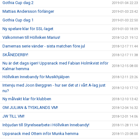
Gothia Cup dag 2
2019-01-04 22:23
Mattias Andersson förlänger
2019-01-03 23:42
Gothia Cup dag 1
2019-01-03 22:50
Ny spelare klar för SSL-laget
2019-01-03 18:09
Välkommen till Höllviken Marius!
2018-12-21 19:12
Damernas serie vänder - sista matchen före jul
2018-12-17 11:44
SKÅNEDERBY!
2018-12-17 11:38
Nu är det dags igen! Uppsnack med Fabian Holmkvist inför
2018-12-15 08:00
Kalmar hemma
Höllviken Innebandy för Musikhjälpen
2018-12-11 23:26
Intervju med Joon Berggren - hur ser det ut i vårt A-lag just
2018-12-10 17:12
nu?
Ny målvakt klar för klubben
2018-12-10 13:42
OM JULIAN & TYSKLANDS VM!
2018-12-04 16:32
JW TILL VM!
2018-12-01 14:06
Inbjudan till Styrelsearbete i Höllviken Innebandy!
2018-11-28 11:14
Uppsnack med Ottern inför Munka hemma
2018-11-23 08:00