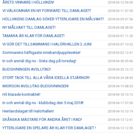
ÅRETS VINNARE I HÖLLVIKEN!
2018-05-12 09:50
VI VÄLKOMNAR EN NY FORWARD TILL DAMLAGET!
2018-05-11 07:50
HÖLLVIKENS DAMLAG SÖKER YTTERLIGARE EN MÅLVAKT!
2018-05-09 07:36
NY MÅLVAKT TILL DAMLAGET!
2018-05-08 08:00
TAMARA ÄR KLAR FÖR DAMLAGET!
2018-05-07 11:20
VI GÖR DET TILLSAMMANS I HALÖRHALLEN 2 JUNI
2018-05-07 10:52
Sommarens häftigaste innebandyupplevelse!
2018-05-02 12:41
In och anmäl dig nu - Sista dag på torsdag!
2018-04-30 09:46
BUDGIVNINGEN AVSLUTAD!
2018-04-25 15:12
STORT TACK TILL ALLA VÅRA IDEELLA STJÄRNOR!
2018-04-24 08:40
IMORGON AVSLUTAS BUDGIVNINGEN!
2018-04-19 08:53
H3 klarade kontraktet!
2018-04-18 10:15
In och anmäl dig nu - klubbdag den 5 maj 2018!
2018-04-17 07:00
Herrlandslaget till Halörhallen!
2018-04-16 10:19
SKÅNSKA MÄSTARE FÖR ANDRA ÅRET I RAD!
2018-04-13 12:41
YTTERLIGARE EN SPELARE ÄR KLAR FÖR DAMLAGET !
2018-04-13 12:35