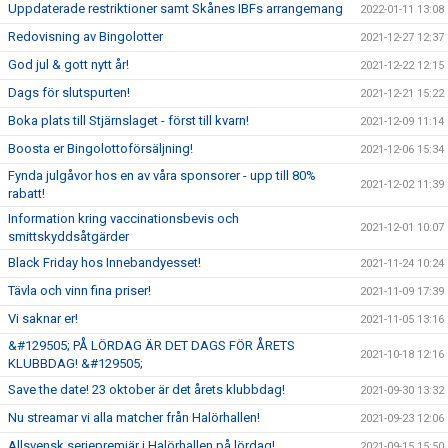
Uppdaterade restriktioner samt Skånes IBFs arrangemang
2022-01-11 13:08
Redovisning av Bingolotter
2021-12-27 12:37
God jul & gott nytt år!
2021-12-22 12:15
Dags för slutspurten!
2021-12-21 15:22
Boka plats till Stjärnslaget - först till kvarn!
2021-12-09 11:14
Boosta er Bingolottoförsäljning!
2021-12-06 15:34
Fynda julgåvor hos en av våra sponsorer - upp till 80%
2021-12-02 11:39
rabatt!
Information kring vaccinationsbevis och
2021-12-01 10:07
smittskyddsåtgärder
Black Friday hos Innebandyesset!
2021-11-24 10:24
Tävla och vinn fina priser!
2021-11-09 17:39
Vi saknar er!
2021-11-05 13:16
&#129505; PÅ LÖRDAG ÄR DET DAGS FÖR ÅRETS
2021-10-18 12:16
KLUBBDAG! &#129505;
Save the date! 23 oktober är det årets klubbdag!
2021-09-30 13:32
Nu streamar vi alla matcher från Halörhallen!
2021-09-23 12:06
Allsvensk seriepremiär i Halörhallen på lördag!
2021-09-15 15:50