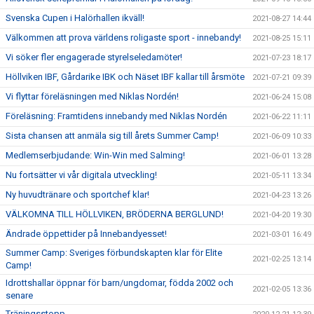
Svenska Cupen i Halörhallen ikväll!
2021-08-27 14:44
Välkommen att prova världens roligaste sport - innebandy!
2021-08-25 15:11
Vi söker fler engagerade styrelseledamöter!
2021-07-23 18:17
Höllviken IBF, Gårdarike IBK och Näset IBF kallar till årsmöte
2021-07-21 09:39
Vi flyttar föreläsningen med Niklas Nordén!
2021-06-24 15:08
Föreläsning: Framtidens innebandy med Niklas Nordén
2021-06-22 11:11
Sista chansen att anmäla sig till årets Summer Camp!
2021-06-09 10:33
Medlemserbjudande: Win-Win med Salming!
2021-06-01 13:28
Nu fortsätter vi vår digitala utveckling!
2021-05-11 13:34
Ny huvudtränare och sportchef klar!
2021-04-23 13:26
VÄLKOMNA TILL HÖLLVIKEN, BRÖDERNA BERGLUND!
2021-04-20 19:30
Ändrade öppettider på Innebandyesset!
2021-03-01 16:49
Summer Camp: Sveriges förbundskapten klar för Elite
2021-02-25 13:14
Camp!
Idrottshallar öppnar för barn/ungdomar, födda 2002 och
2021-02-05 13:36
senare
Träningsstopp