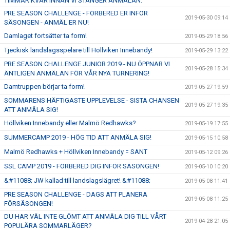
TIMMAR KVAR INNAN VI STÄNGER ANMÄLAN.
PRE SEASON CHALLENGE - FÖRBERED ER INFÖR
2019-05-30 09:14
SÄSONGEN - ANMÄL ER NU!
Damlaget fortsätter ta form!
2019-05-29 18:56
Tjeckisk landslagsspelare till Höllviken Innebandy!
2019-05-29 13:22
PRE SEASON CHALLENGE JUNIOR 2019 - NU ÖPPNAR VI
2019-05-28 15:34
ÄNTLIGEN ANMÄLAN FÖR VÅR NYA TURNERING!
Damtruppen börjar ta form!
2019-05-27 19:59
SOMMARENS HÄFTIGASTE UPPLEVELSE - SISTA CHANSEN
2019-05-27 19:35
ATT ANMÄLA SIG!
Höllviken Innebandy eller Malmö Redhawks?
2019-05-19 17:55
SUMMERCAMP 2019 - HÖG TID ATT ANMÄLA SIG!
2019-05-15 10:58
Malmö Redhawks + Höllviken Innebandy = SANT
2019-05-12 09:26
SSL CAMP 2019 - FÖRBERED DIG INFÖR SÄSONGEN!
2019-05-10 10:20
&#11088; JW kallad till landslagslägret! &#11088;
2019-05-08 11:41
PRE SEASON CHALLENGE - DAGS ATT PLANERA
2019-05-08 11:25
FÖRSÄSONGEN!
DU HAR VÄL INTE GLÖMT ATT ANMÄLA DIG TILL VÅRT
2019-04-28 21:05
POPULÄRA SOMMARLÄGER?