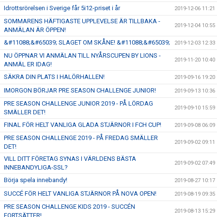
Idrottsrörelsen i Sverige får 5i12-priset i år
2019-12-06 11:21
SOMMARENS HÄFTIGASTE UPPLEVELSE ÄR TILLBAKA -
2019-12-04 10:55
ANMÄLAN ÄR ÖPPEN!
&#11088;&#65039; SLAGET OM SKÅNE! &#11088;&#65039;
2019-12-03 12:33
NU ÖPPNAR VI ANMÄLAN TILL NYÅRSCUPEN BY LIONS -
2019-11-20 10:40
ANMÄL ER IDAG!
SÄKRA DIN PLATS I HALÖRHALLEN!
2019-09-16 19:20
IMORGON BÖRJAR PRE SEASON CHALLENGE JUNIOR!
2019-09-13 10:36
PRE SEASON CHALLENGE JUNIOR 2019 - PÅ LÖRDAG
2019-09-10 15:59
SMÄLLER DET!
FINAL FÖR HELT VANLIGA GLADA STJÄRNOR I FCH CUP!
2019-09-08 06:09
PRE SEASON CHALLENGE 2019 - PÅ FREDAG SMÄLLER
2019-09-02 09:11
DET!
VILL DITT FÖRETAG SYNAS I VÄRLDENS BÄSTA
2019-09-02 07:49
INNEBANDYLIGA-SSL?
Börja spela innebandy!
2019-08-27 10:17
SUCCÉ FÖR HELT VANLIGA STJÄRNOR PÅ NOVA OPEN!
2019-08-19 09:35
PRE SEASON CHALLENGE KIDS 2019 - SUCCÉN
2019-08-13 15:29
FORTSÄTTER!