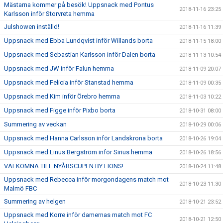
Mästarna kommer på besök! Uppsnack med Pontus
2018-11-16 23:25
Karlsson inför Storvreta hemma
Julshowen inställd!
2018-11-16 11:39
Uppsnack med Ebba Lundqvist inför Willands borta
2018-11-15 18:00
Uppsnack med Sebastian Karlsson inför Dalen borta
2018-11-13 10:54
Uppsnack med JW inför Falun hemma
2018-11-09 20:07
Uppsnack med Felicia inför Stanstad hemma
2018-11-09 00:35
Uppsnack med Kim inför Örebro hemma
2018-11-03 10:22
Uppsnack med Figge inför Pixbo borta
2018-10-31 08:00
Summering av veckan
2018-10-29 00:06
Uppsnack med Hanna Carlsson inför Landskrona borta
2018-10-26 19:04
Uppsnack med Linus Bergström inför Sirius hemma
2018-10-26 18:56
VÄLKOMNA TILL NYÅRSCUPEN BY LIONS!
2018-10-24 11:48
Uppsnack med Rebecca inför morgondagens match mot
2018-10-23 11:30
Malmö FBC
Summering av helgen
2018-10-21 23:52
Uppsnack med Korre inför damernas match mot FC
2018-10-21 12:50