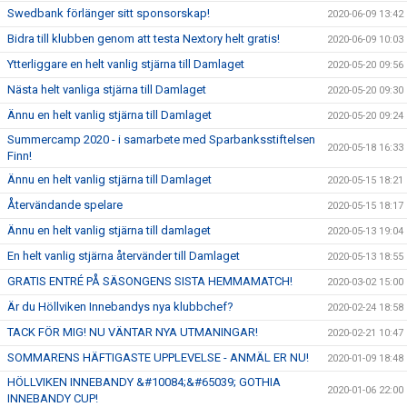
Swedbank förlänger sitt sponsorskap!
2020-06-09 13:42
Bidra till klubben genom att testa Nextory helt gratis!
2020-06-09 10:03
Ytterliggare en helt vanlig stjärna till Damlaget
2020-05-20 09:56
Nästa helt vanliga stjärna till Damlaget
2020-05-20 09:30
Ännu en helt vanlig stjärna till Damlaget
2020-05-20 09:24
Summercamp 2020 - i samarbete med Sparbanksstiftelsen
2020-05-18 16:33
Finn!
Ännu en helt vanlig stjärna till Damlaget
2020-05-15 18:21
Återvändande spelare
2020-05-15 18:17
Ännu en helt vanlig stjärna till damlaget
2020-05-13 19:04
En helt vanlig stjärna återvänder till Damlaget
2020-05-13 18:55
GRATIS ENTRÉ PÅ SÄSONGENS SISTA HEMMAMATCH!
2020-03-02 15:00
Är du Höllviken Innebandys nya klubbchef?
2020-02-24 18:58
TACK FÖR MIG! NU VÄNTAR NYA UTMANINGAR!
2020-02-21 10:47
SOMMARENS HÄFTIGASTE UPPLEVELSE - ANMÄL ER NU!
2020-01-09 18:48
HÖLLVIKEN INNEBANDY &#10084;&#65039; GOTHIA
2020-01-06 22:00
INNEBANDY CUP!