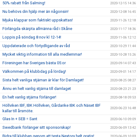
50% rabatt från Salming!
2020-12-15 14:36
Nu behövs din hjälp mer än någonsin!
2020-12-08 16:45
Mjuka klappar som faktiskt uppskattas!
2020-11-26 12:18
Förlängda skärpta allmänna råd i Skåne
2020-11-17 18:36
Loppis på söndag 8 nov kl 12-14!
2020-11-06 12:12
Uppdaterade och förtydligande av råd
2020-10-29 11:44
Mycket viktig information till alla medlemmar!
2020-10-28 15:26
Föreningen har Sveriges bästa 05:or
2020-09-14 07:43
Välkommen på klubbdag på lördag!
2020-09-01 14:17
Sista helt vanliga stjärnan är klar för Damlaget!
2020-08-25 08:27
Ännu en helt vanlig stjärna till damlaget
2020-08-23 21:23
En helt vanlig stjärna förlänger!
2020-08-18 09:53
Höllviken IBF, IBK Höllviken, Gårdarike IBK och Näset IBF
2020-06-23 16:48
kallar till årsmöte.
Glas In + SEB = Sant
2020-06-10 09:09
Swedbank förlänger sitt sponsorskap!
2020-06-09 13:42
Bidra till klubben genom att testa Nextory helt gratis!
2020-06-09 10:03