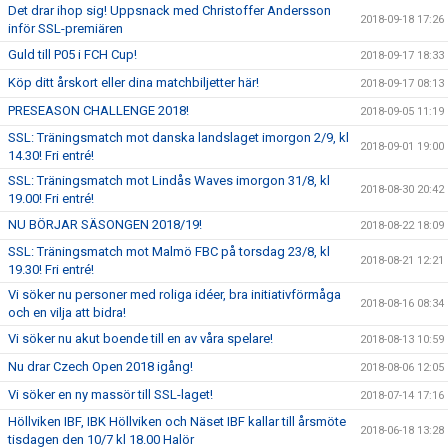
Det drar ihop sig! Uppsnack med Christoffer Andersson
2018-09-18 17:26
inför SSL-premiären
Guld till P05 i FCH Cup!
2018-09-17 18:33
Köp ditt årskort eller dina matchbiljetter här!
2018-09-17 08:13
PRESEASON CHALLENGE 2018!
2018-09-05 11:19
SSL: Träningsmatch mot danska landslaget imorgon 2/9, kl
2018-09-01 19:00
14.30! Fri entré!
SSL: Träningsmatch mot Lindås Waves imorgon 31/8, kl
2018-08-30 20:42
19.00! Fri entré!
NU BÖRJAR SÄSONGEN 2018/19!
2018-08-22 18:09
SSL: Träningsmatch mot Malmö FBC på torsdag 23/8, kl
2018-08-21 12:21
19.30! Fri entré!
Vi söker nu personer med roliga idéer, bra initiativförmåga
2018-08-16 08:34
och en vilja att bidra!
Vi söker nu akut boende till en av våra spelare!
2018-08-13 10:59
Nu drar Czech Open 2018 igång!
2018-08-06 12:05
Vi söker en ny massör till SSL-laget!
2018-07-14 17:16
Höllviken IBF, IBK Höllviken och Näset IBF kallar till årsmöte
2018-06-18 13:28
tisdagen den 10/7 kl 18.00 Halör