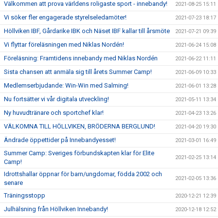
Välkommen att prova världens roligaste sport - innebandy!
2021-08-25 15:11
Vi söker fler engagerade styrelseledamöter!
2021-07-23 18:17
Höllviken IBF, Gårdarike IBK och Näset IBF kallar till årsmöte
2021-07-21 09:39
Vi flyttar föreläsningen med Niklas Nordén!
2021-06-24 15:08
Föreläsning: Framtidens innebandy med Niklas Nordén
2021-06-22 11:11
Sista chansen att anmäla sig till årets Summer Camp!
2021-06-09 10:33
Medlemserbjudande: Win-Win med Salming!
2021-06-01 13:28
Nu fortsätter vi vår digitala utveckling!
2021-05-11 13:34
Ny huvudtränare och sportchef klar!
2021-04-23 13:26
VÄLKOMNA TILL HÖLLVIKEN, BRÖDERNA BERGLUND!
2021-04-20 19:30
Ändrade öppettider på Innebandyesset!
2021-03-01 16:49
Summer Camp: Sveriges förbundskapten klar för Elite
2021-02-25 13:14
Camp!
Idrottshallar öppnar för barn/ungdomar, födda 2002 och
2021-02-05 13:36
senare
Träningsstopp
2020-12-21 12:39
Julhälsning från Höllviken Innebandy!
2020-12-18 12:52