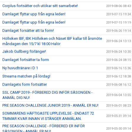
Corplus fortsätter och utökar sitt samarbete!
2019-08-06 08:43
Damlaget flyttar upp från egna leden!
2019-07-15 19:34
Damlaget flyttar upp från egna leden!
2019-07-15 19:19
Damlaget forsätter att ta form!
2019-06-26 19:14
Höllviken IBF, IBK Höllviken och Näset IBF kallar till årsmöte
2019-06-24 13:13
måndagen den 15/7 kl 18.00 Halör
Jakob Gullberg förlänger!
2019-06-24 10:30
Damlaget fortsätter ta form
2019-06-24 08:15
Ny huvudtränare i D 1
2019-06-16 15:36
Streama matchen på lördag!
2019-06-12 18:38
Damlagets form fortsätter
2019-06-08 16:12
SSL CAMP 2019 - FÖRBERED DIG INFÖR SÄSONGEN -
2019-06-04 13:55
ANMÄL DIG NU!
PRE SEASON CHALLENGE JUNIOR 2019 - ANMÄL ER NU!
2019-06-01 08:23
SOMMARENS HÄFTIGASTE UPPLEVELSE - ENDAST 72
2019-05-31 09:14
TIMMAR KVAR INNAN VI STÄNGER ANMÄLAN.
PRE SEASON CHALLENGE - FÖRBERED ER INFÖR
2019-05-30 09:14
SÄSONGEN - ANMÄL ER NU!