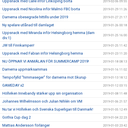
Uppsnack med Calle inför Linköping borta
2019-02-06 09:55
Uppsnack med Nicolina inför Malmö FBC borta
2019-01-29 11:26
Damerna obesegrade hittills under 2019
2019-01-27 21:17
Ny spelare utlånad till damlaget
2019-01-26 00:18
Uppsnack med Miranda inför Helsingborg hemma (dam
2019-01-25 16:00
div.1)
JW till Finnkampen!
2019-01-25 11:42
Uppsnack med Fabian inför Helsingborg hemma
2019-01-23 11:20
NU ÖPPNAR VI ANMÄLAN FÖR SUMMERCAMP 2019!
2019-01-18 08:13
Damerna uppmärksammas
2019-01-16 11:02
Tempofylld ”himmaseger” för damerna mot Skurup
2019-01-13 18:12
GAMEDAY x2
2019-01-12 03:15
Höllviken Innebandy stärker upp sin organisation
2019-01-08 11:48
Johannes Wilhelmsson och Julian Nihlén om VM
2019-01-06 21:57
Nu tar vi Höllviken och Svenska Superligan till Danmark!
2019-01-05 12:49
Gothia Cup dag 2
2019-01-04 22:23
Mattias Andersson förlänger
2019-01-03 23:42