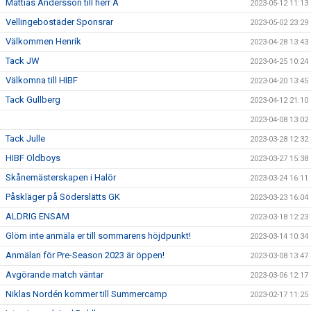
Mattias Andersson till herr A
2023-05-12 11:13
Vellingebostäder Sponsrar
2023-05-02 23:29
Välkommen Henrik
2023-04-28 13:43
Tack JW
2023-04-25 10:24
Välkomna till HIBF
2023-04-20 13:45
Tack Gullberg
2023-04-12 21:10
2023-04-08 13:02
Tack Julle
2023-03-28 12:32
HIBF Oldboys
2023-03-27 15:38
Skånemästerskapen i Halör
2023-03-24 16:11
Påskläger på Söderslätts GK
2023-03-23 16:04
ALDRIG ENSAM
2023-03-18 12:23
Glöm inte anmäla er till sommarens höjdpunkt!
2023-03-14 10:34
Anmälan för Pre-Season 2023 är öppen!
2023-03-08 13:47
Avgörande match väntar
2023-03-06 12:17
Niklas Nordén kommer till Summercamp
2023-02-17 11:25