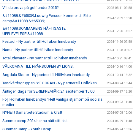
Vill du prova på golf under 2025?
2025-03-11 09:58
&#11088;&#65039;Ludwig Persson kommer till Elite
2024-12-09 15:28
camp&#11088;&#65039;
&#11088;SOMMARENS HÄFTIGASTE
2024-12-06 14:27
UPPLEVELESE!&#11088;
Festool - Ny partner till Höllviken Innebandy
2024-11-26 07:58
Nama - Ny partner till Höllviken Innebandy
2024-11-08 09:07
Totaluthyraren - Ny partner till Höllviken Innebandy
2024-10-21 09:41
VÄLKOMNA TILL NYÅRSCUPEN BY LIONS!
2024-10-16 14:00
Ängdala Skolor - Ny partner till Höllviken Innebandy
2024-10-14 13:32
Tandvårdsgruppen S:T GÖRAN - Ny partner till Höllviken
2024-09-24 10:44
Äntligen dags för SERIEPREMIÄR: 21 september 15:00
2024-09-17 16:20
Följ Höllviken Innebandys "Helt vanliga stjärnor" på sociala
2024-09-03 11:40
medier
NYHET! Samarbete Stadium & Craft
2024-07-08 12:06
Summercamp 2024 har nu nått sitt slut
2024-06-29 11:48
Summer Camp - Youth Camp
2024-06-24 10:36