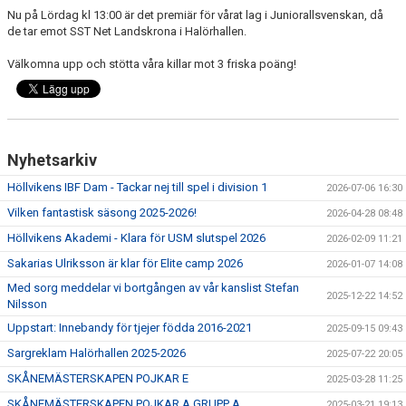
MEDLEMSKAP
Nu på Lördag kl 13:00 är det premiär för vårat lag i Juniorallsvenskan, då
de tar emot SST Net Landskrona i Halörhallen.
OM FÖRENINGEN
Välkomna upp och stötta våra killar mot 3 friska poäng!
KONTAKT
Nyhetsarkiv
Höllvikens IBF Dam - Tackar nej till spel i division 1
2026-07-06 16:30
Vilken fantastisk säsong 2025-2026!
2026-04-28 08:48
Höllvikens Akademi - Klara för USM slutspel 2026
2026-02-09 11:21
Sakarias Ulriksson är klar för Elite camp 2026
2026-01-07 14:08
Med sorg meddelar vi bortgången av vår kanslist Stefan
2025-12-22 14:52
Nilsson
Uppstart: Innebandy för tjejer födda 2016-2021
2025-09-15 09:43
Sargreklam Halörhallen 2025-2026
2025-07-22 20:05
SKÅNEMÄSTERSKAPEN POJKAR E
2025-03-28 11:25
SKÅNEMÄSTERSKAPEN POJKAR A GRUPP A
2025-03-21 19:13