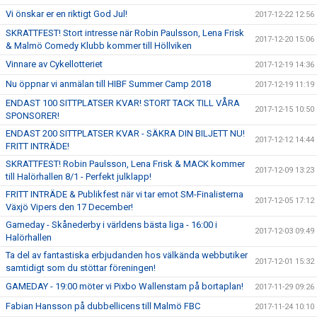
Vi önskar er en riktigt God Jul!
2017-12-22 12:56
SKRATTFEST! Stort intresse när Robin Paulsson, Lena Frisk
2017-12-20 15:06
& Malmö Comedy Klubb kommer till Höllviken
Vinnare av Cykellotteriet
2017-12-19 14:36
Nu öppnar vi anmälan till HIBF Summer Camp 2018
2017-12-19 11:19
ENDAST 100 SITTPLATSER KVAR! STORT TACK TILL VÅRA
2017-12-15 10:50
SPONSORER!
ENDAST 200 SITTPLATSER KVAR - SÄKRA DIN BILJETT NU!
2017-12-12 14:44
FRITT INTRÄDE!
SKRATTFEST! Robin Paulsson, Lena Frisk & MACK kommer
2017-12-09 13:23
till Halörhallen 8/1 - Perfekt julklapp!
FRITT INTRÄDE & Publikfest när vi tar emot SM-Finalisterna
2017-12-05 17:12
Växjö Vipers den 17 December!
Gameday - Skånederby i världens bästa liga - 16:00 i
2017-12-03 09:49
Halörhallen
Ta del av fantastiska erbjudanden hos välkända webbutiker
2017-12-01 15:32
samtidigt som du stöttar föreningen!
GAMEDAY - 19:00 möter vi Pixbo Wallenstam på bortaplan!
2017-11-29 09:26
Fabian Hansson på dubbellicens till Malmö FBC
2017-11-24 10:10