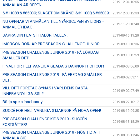
2019-12-04 10:55
ANMÄLAN ÄR ÖPPEN!
&#11088;&#65039; SLAGET OM SKÅNE! &#11088;&#65039;
2019-12-03 12:33
NU ÖPPNAR VI ANMÄLAN TILL NYÅRSCUPEN BY LIONS -
2019-11-20 10:40
ANMÄL ER IDAG!
SÄKRA DIN PLATS I HALÖRHALLEN!
2019-09-16 19:20
IMORGON BÖRJAR PRE SEASON CHALLENGE JUNIOR!
2019-09-13 10:36
PRE SEASON CHALLENGE JUNIOR 2019 - PÅ LÖRDAG
2019-09-10 15:59
SMÄLLER DET!
FINAL FÖR HELT VANLIGA GLADA STJÄRNOR I FCH CUP!
2019-09-08 06:09
PRE SEASON CHALLENGE 2019 - PÅ FREDAG SMÄLLER
2019-09-02 09:11
DET!
VILL DITT FÖRETAG SYNAS I VÄRLDENS BÄSTA
2019-09-02 07:49
INNEBANDYLIGA-SSL?
Börja spela innebandy!
2019-08-27 10:17
SUCCÉ FÖR HELT VANLIGA STJÄRNOR PÅ NOVA OPEN!
2019-08-19 09:35
PRE SEASON CHALLENGE KIDS 2019 - SUCCÉN
2019-08-13 15:29
FORTSÄTTER!
PRE SEASON CHALLENGE JUNIOR 2019 - HÖG TID ATT
2019-08-06 11:46
ANMÄLA SIG!