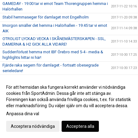
GAMEDAY - 19:00 tar vi emot Team Thorengruppen hemma i
2017-11-22 10:16
Halörhallen
Stabil hemmaseger för damlaget mot Engelholm
2017-11-20 09:38
Imorgon smäller det hemma i Halörhallen - 19:45 tar vi emot
2017-11-14 09:38
AIK
OTROLIGT LYCKAD VECKA I SKÅNEMÄSTERSKAPEN - SSL,
2017-11-10 14:33
DAMERNA & H2 GICK ALLA VIDARE!
Suddenförlust hemma mot IBF Örebro med 5-4 - media &
2017-10-30 17:25
highlights hittar ni här!
Fjärde raka segern för damlaget - fortsatt obesegrade
2017-10-30 17:23
serieledare!
GAMEDAY - 16:00 tar vi emot IBF Örebro hemma i
2017-10-29 10:36
Halörhallen!
För att hemsidan ska fungera korrekt använder vi nödvändiga
Boende sökes till en av våra spelare!
2017-10-23 14:04
cookies från SportAdmin. Dessa går inte att stänga av.
Föreningen kan också använda frivilliga cookies, t.ex. för statistik
Viktig 6-2 seger borta mot IK Sirius - läs all media här!
2017-10-23 14:02
eller marknadsföring. Du väljer själv om du vill acceptera dessa.
Damlaget tog en fin seger hemma mot Häljarp & tog sig
2017-10-16 11:10
Anpassa dina val
upp i serieledning!
Marcus Theander lämnar huvudansvaret för H2 - Fokuserar
2017-10-13 13:00
Acceptera nödvändiga
Acceptera alla
nu enbart på SSL-laget
Full fart i helgen - SSL, Dam, H2 och massor av annat smått