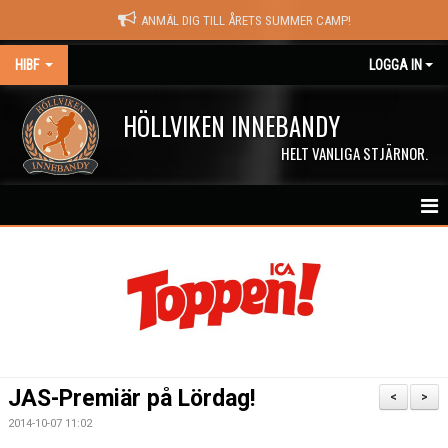
ANMÄL DIG TILL ÅRETS SUMMER CAMP!
HIBF
LOGGA IN
HÖLLVIKEN INNEBANDY
HELT VANLIGA STJÄRNOR.
HEM
HALÖRSTREAM
MATCHER
NYHETER
JAS-Premiär på Lördag!
<
>
KALENDER
2014-10-07 11:02