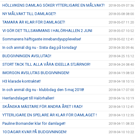
HÖLLVIKENS DAMLAG SÖKER YTTERLIGARE EN MÅLVAKT!
2018-05-09 07:36
NY MÅLVAKT TILL DAMLAGET!
2018-05-08 08:00
TAMARA ÄR KLAR FÖR DAMLAGET!
2018-05-07 11:20
VI GÖR DET TILLSAMMANS I HALÖRHALLEN 2 JUNI
2018-05-07 10:52
Sommarens häftigaste innebandyupplevelse!
2018-05-02 12:41
In och anmäl dig nu - Sista dag på torsdag!
2018-04-30 09:46
BUDGIVNINGEN AVSLUTAD!
2018-04-25 15:12
STORT TACK TILL ALLA VÅRA IDEELLA STJÄRNOR!
2018-04-24 08:40
IMORGON AVSLUTAS BUDGIVNINGEN!
2018-04-19 08:53
H3 klarade kontraktet!
2018-04-18 10:15
In och anmäl dig nu - klubbdag den 5 maj 2018!
2018-04-17 07:00
Herrlandslaget till Halörhallen!
2018-04-16 10:19
SKÅNSKA MÄSTARE FÖR ANDRA ÅRET I RAD!
2018-04-13 12:41
YTTERLIGARE EN SPELARE ÄR KLAR FÖR DAMLAGET !
2018-04-13 12:35
Pauline Bornander klar för damlaget!
2018-04-11 08:33
10 DAGAR KVAR PÅ BUDGIVNINGEN!
2018-04-10 10:22