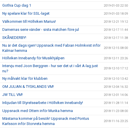
Gothia Cup dag 1
2019-01-03 22:50
Ny spelare klar för SSL-laget
2019-01-03 18:09
Välkommen till Höllviken Marius!
2018-12-21 19:12
Damernas serie vänder - sista matchen före jul
2018-12-17 11:44
SKÅNEDERBY!
2018-12-17 11:38
Nu är det dags igen! Uppsnack med Fabian Holmkvist inför
2018-12-15 08:00
Kalmar hemma
Höllviken Innebandy för Musikhjälpen
2018-12-11 23:26
Intervju med Joon Berggren - hur ser det ut i vårt A-lag just
2018-12-10 17:12
nu?
Ny målvakt klar för klubben
2018-12-10 13:42
OM JULIAN & TYSKLANDS VM!
2018-12-04 16:32
JW TILL VM!
2018-12-01 14:06
Inbjudan till Styrelsearbete i Höllviken Innebandy!
2018-11-28 11:14
Uppsnack med Ottern inför Munka hemma
2018-11-23 08:00
Mästarna kommer på besök! Uppsnack med Pontus
2018-11-16 23:25
Karlsson inför Storvreta hemma