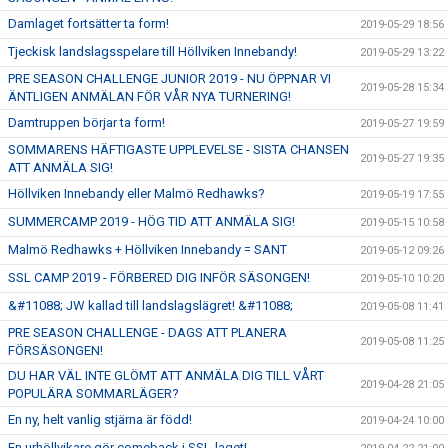
Damlaget fortsätter ta form!
2019-05-29 18:56
Tjeckisk landslagsspelare till Höllviken Innebandy!
2019-05-29 13:22
PRE SEASON CHALLENGE JUNIOR 2019 - NU ÖPPNAR VI
2019-05-28 15:34
ÄNTLIGEN ANMÄLAN FÖR VÅR NYA TURNERING!
Damtruppen börjar ta form!
2019-05-27 19:59
SOMMARENS HÄFTIGASTE UPPLEVELSE - SISTA CHANSEN
2019-05-27 19:35
ATT ANMÄLA SIG!
Höllviken Innebandy eller Malmö Redhawks?
2019-05-19 17:55
SUMMERCAMP 2019 - HÖG TID ATT ANMÄLA SIG!
2019-05-15 10:58
Malmö Redhawks + Höllviken Innebandy = SANT
2019-05-12 09:26
SSL CAMP 2019 - FÖRBERED DIG INFÖR SÄSONGEN!
2019-05-10 10:20
&#11088; JW kallad till landslagslägret! &#11088;
2019-05-08 11:41
PRE SEASON CHALLENGE - DAGS ATT PLANERA
2019-05-08 11:25
FÖRSÄSONGEN!
DU HAR VÄL INTE GLÖMT ATT ANMÄLA DIG TILL VÅRT
2019-04-28 21:05
POPULÄRA SOMMARLÄGER?
En ny, helt vanlig stjärna är född!
2019-04-24 10:00
En urhöllvikare gör comeback i SSL-laget!