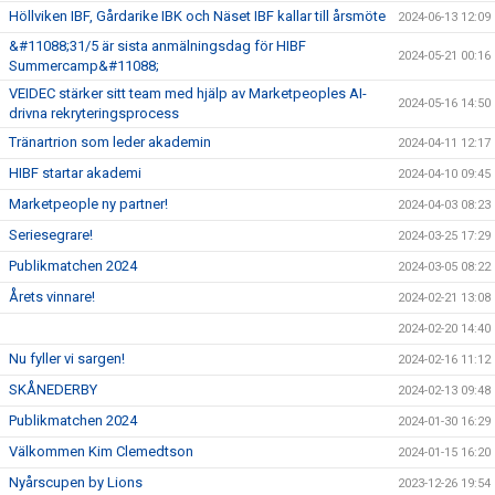
Höllviken IBF, Gårdarike IBK och Näset IBF kallar till årsmöte
2024-06-13 12:09
&#11088;31/5 är sista anmälningsdag för HIBF
2024-05-21 00:16
Summercamp&#11088;
VEIDEC stärker sitt team med hjälp av Marketpeoples AI-
2024-05-16 14:50
drivna rekryteringsprocess
Tränartrion som leder akademin
2024-04-11 12:17
HIBF startar akademi
2024-04-10 09:45
Marketpeople ny partner!
2024-04-03 08:23
Seriesegrare!
2024-03-25 17:29
Publikmatchen 2024
2024-03-05 08:22
Årets vinnare!
2024-02-21 13:08
2024-02-20 14:40
Nu fyller vi sargen!
2024-02-16 11:12
SKÅNEDERBY
2024-02-13 09:48
Publikmatchen 2024
2024-01-30 16:29
Välkommen Kim Clemedtson
2024-01-15 16:20
Nyårscupen by Lions
2023-12-26 19:54