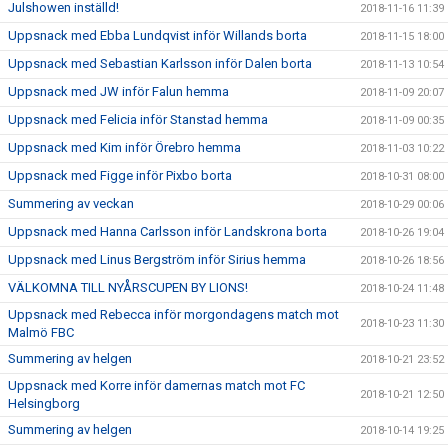
Julshowen inställd!
2018-11-16 11:39
Uppsnack med Ebba Lundqvist inför Willands borta
2018-11-15 18:00
Uppsnack med Sebastian Karlsson inför Dalen borta
2018-11-13 10:54
Uppsnack med JW inför Falun hemma
2018-11-09 20:07
Uppsnack med Felicia inför Stanstad hemma
2018-11-09 00:35
Uppsnack med Kim inför Örebro hemma
2018-11-03 10:22
Uppsnack med Figge inför Pixbo borta
2018-10-31 08:00
Summering av veckan
2018-10-29 00:06
Uppsnack med Hanna Carlsson inför Landskrona borta
2018-10-26 19:04
Uppsnack med Linus Bergström inför Sirius hemma
2018-10-26 18:56
VÄLKOMNA TILL NYÅRSCUPEN BY LIONS!
2018-10-24 11:48
Uppsnack med Rebecca inför morgondagens match mot
2018-10-23 11:30
Malmö FBC
Summering av helgen
2018-10-21 23:52
Uppsnack med Korre inför damernas match mot FC
2018-10-21 12:50
Helsingborg
Summering av helgen
2018-10-14 19:25