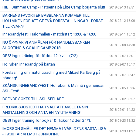
HIBF Summer Camp - Platserna på Elite Camp börjar ta slut!
2018-02-13 12:51
BARNENS FAVORITER BABBLARNA KOMMER TILL
HÖLLVIKEN FÖR ATT GE TVÅ FÖRESTÄLLNINGAR - FÖRST
2018-02-12 16:00
TILL KVARN!
Innebandyfest i Halörhallen - matchstart 13:00 & 16:00
2018-02-11 10:12
NU ÖPPNAR VI ANMÄLAN FÖR HANDELSBANKEN
2018-02-08 14:38
SHOOTING & GOALIE CAMP 2018!
OBS! Ingen träning för födda 12 ikväll. (7/2)
2018-02-07 12:01
Höllviken Innebandy på kartan
2018-02-07 10:17
Föreläsning om matchcoaching med Mikael Karlberg på
2018-02-07 09:47
söndag!
SKÅNSK INNEBANDYFEST: Höllviken & Malmö i gemensam
2018-02-05 10:36
SSL-Fest!
BOENDE SÖKES TILL SSL-SPELARE
2018-02-02 09:57
FREDRIK SJÖSTEDT HAR VALT ATT AVSLUTA SIN
2018-02-01 14:22
ANSTÄLLNING OCH ANTA EN NY UTMANING!
OBS! Ingen träning för pojkar & flickor 12 den 24/1.
2018-01-23 13:32
IMORGON SMÄLLER DET HEMMA I VÄRLDENS BÄSTA LIGA
2018-01-23 11:27
- 19:00 TAR VI EMOT JÖNKÖPING!