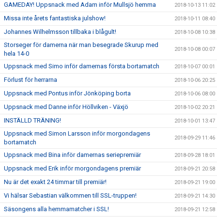
GAMEDAY! Uppsnack med Adam inför Mullsjö hemma
2018-10-13 11:02
Missa inte årets fantastiska julshow!
2018-10-11 08:40
Johannes Wilhelmsson tillbaka i blågult!
2018-10-08 10:38
Storseger för damerna när man besegrade Skurup med
2018-10-08 00:07
hela 14-0
Uppsnack med Simo inför damernas första bortamatch
2018-10-07 00:01
Förlust för herrarna
2018-10-06 20:25
Uppsnack med Pontus inför Jönköping borta
2018-10-06 08:00
Uppsnack med Danne inför Höllviken - Växjö
2018-10-02 20:21
INSTÄLLD TRÄNING!
2018-10-01 13:47
Uppsnack med Simon Larsson inför morgondagens
2018-09-29 11:46
bortamatch
Uppsnack med Bina inför damernas seriepremiär
2018-09-28 18:01
Uppsnack med Erik inför morgondagens premiär
2018-09-21 20:58
Nu är det exakt 24 timmar till premiär!
2018-09-21 19:00
Vi hälsar Sebastian välkommen till SSL-truppen!
2018-09-21 14:30
Säsongens alla hemmamatcher i SSL!
2018-09-21 12:58