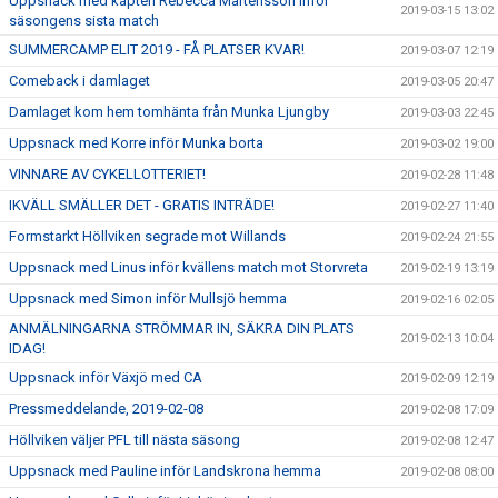
Uppsnack med kapten Rebecca Mårtensson inför
2019-03-15 13:02
säsongens sista match
SUMMERCAMP ELIT 2019 - FÅ PLATSER KVAR!
2019-03-07 12:19
Comeback i damlaget
2019-03-05 20:47
Damlaget kom hem tomhänta från Munka Ljungby
2019-03-03 22:45
Uppsnack med Korre inför Munka borta
2019-03-02 19:00
VINNARE AV CYKELLOTTERIET!
2019-02-28 11:48
IKVÄLL SMÄLLER DET - GRATIS INTRÄDE!
2019-02-27 11:40
Formstarkt Höllviken segrade mot Willands
2019-02-24 21:55
Uppsnack med Linus inför kvällens match mot Storvreta
2019-02-19 13:19
Uppsnack med Simon inför Mullsjö hemma
2019-02-16 02:05
ANMÄLNINGARNA STRÖMMAR IN, SÄKRA DIN PLATS
2019-02-13 10:04
IDAG!
Uppsnack inför Växjö med CA
2019-02-09 12:19
Pressmeddelande, 2019-02-08
2019-02-08 17:09
Höllviken väljer PFL till nästa säsong
2019-02-08 12:47
Uppsnack med Pauline inför Landskrona hemma
2019-02-08 08:00