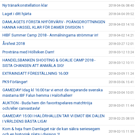
Ny tränarkonstellation klar
2018-04-06 08:40
Laget i ditt hjärta
2018-04-04 09:52
DAMLAGETS FÖRSTA NYFÖRVÄRV - POÄNGDROTTNINGEN
2018-04-03 14:10
HANNA HASSEL KLAR FÖR DAMER DIVISION 1
HIBF Summer Camp 2018 - Anmälningarna strömmar in!
2018-04-02 14:21
Årsfest 2018
2018-03-27 12:01
Provträna med Höllviken Dam!
2018-03-12 13:24
HANDELSBANKEN SHOOTING & GOALIE CAMP 2018 -
2018-03-12 10:11
SISTA CHANSEN ATT ANMÄLA SIG!
EXTRAINSATT FÖRESTÄLLNING 16.00!
2018-03-09 11:24
PK9 Förlänger!
2018-03-06 15:41
GAMEDAY! Idag kl 16:00 tar vi emot de regerande svenska
2018-03-04 10:01
mästarna IBF Falun hemma i Halörhallen!
AUKTION - Buda hem din favoritspelares matchtröja
2018-03-01 11:44
och/eller canvastavla!
GAMEDAY! 15:00 I HALÖRHALLEN TAR VI EMOT IBK DALEN
2018-02-25 08:59
I VÄRLDENS BÄSTA LIGA!
Kom & heja fram Damlaget när de kan säkra seriesegern
2018-02-15 11:59
och en historisk plats i division 1!