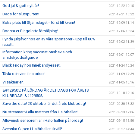
God jul & gott nytt år!
2021-12-22 12:15
Dags för slutspurten!
2021-12-21 15:22
Boka plats till Stjärnslaget - först till kvarn!
2021-12-09 11:14
Boosta er Bingolottoförsäljning!
2021-12-06 15:34
Fynda julgåvor hos en av våra sponsorer - upp till 80%
2021-12-02 11:39
rabatt!
Information kring vaccinationsbevis och
2021-12-01 10:07
smittskyddsåtgärder
Black Friday hos Innebandyesset!
2021-11-24 10:24
Tävla och vinn fina priser!
2021-11-09 17:39
Vi saknar er!
2021-11-05 13:16
&#129505; PÅ LÖRDAG ÄR DET DAGS FÖR ÅRETS
2021-10-18 12:16
KLUBBDAG! &#129505;
Save the date! 23 oktober är det årets klubbdag!
2021-09-30 13:32
Nu streamar vi alla matcher från Halörhallen!
2021-09-23 12:06
Allsvensk seriepremiär i Halörhallen på lördag!
2021-09-15 15:50
Svenska Cupen i Halörhallen ikväll!
2021-08-27 14:44