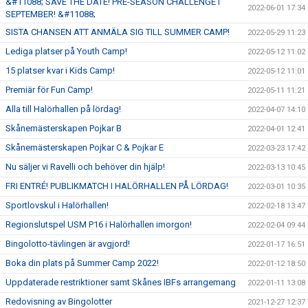
&#11088; SAVE THE DATE! PRE-SEASON CHALLENGE I
2022-06-01 17:34
SEPTEMBER! &#11088;
SISTA CHANSEN ATT ANMÄLA SIG TILL SUMMER CAMP!
2022-05-29 11:23
Lediga platser på Youth Camp!
2022-05-12 11:02
15 platser kvar i Kids Camp!
2022-05-12 11:01
Premiär för Fun Camp!
2022-05-11 11:21
Alla till Halörhallen på lördag!
2022-04-07 14:10
Skånemästerskapen Pojkar B
2022-04-01 12:41
Skånemästerskapen Pojkar C & Pojkar E
2022-03-23 17:42
Nu säljer vi Ravelli och behöver din hjälp!
2022-03-13 10:45
FRI ENTRÉ! PUBLIKMATCH I HALÖRHALLEN PÅ LÖRDAG!
2022-03-01 10:35
Sportlovskul i Halörhallen!
2022-02-18 13:47
Regionslutspel USM P16 i Halörhallen imorgon!
2022-02-04 09:44
Bingolotto-tävlingen är avgjord!
2022-01-17 16:51
Boka din plats på Summer Camp 2022!
2022-01-12 18:50
Uppdaterade restriktioner samt Skånes IBFs arrangemang
2022-01-11 13:08
Redovisning av Bingolotter
2021-12-27 12:37