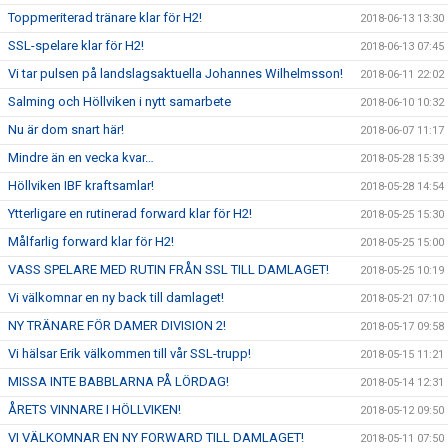
Toppmeriterad tränare klar för H2!
2018-06-13 13:30
SSL-spelare klar för H2!
2018-06-13 07:45
Vi tar pulsen på landslagsaktuella Johannes Wilhelmsson!
2018-06-11 22:02
Salming och Höllviken i nytt samarbete
2018-06-10 10:32
Nu är dom snart här!
2018-06-07 11:17
Mindre än en vecka kvar…
2018-05-28 15:39
Höllviken IBF kraftsamlar!
2018-05-28 14:54
Ytterligare en rutinerad forward klar för H2!
2018-05-25 15:30
Målfarlig forward klar för H2!
2018-05-25 15:00
VASS SPELARE MED RUTIN FRÅN SSL TILL DAMLAGET!
2018-05-25 10:19
Vi välkomnar en ny back till damlaget!
2018-05-21 07:10
NY TRÄNARE FÖR DAMER DIVISION 2!
2018-05-17 09:58
Vi hälsar Erik välkommen till vår SSL-trupp!
2018-05-15 11:21
MISSA INTE BABBLARNA PÅ LÖRDAG!
2018-05-14 12:31
ÅRETS VINNARE I HÖLLVIKEN!
2018-05-12 09:50
VI VÄLKOMNAR EN NY FORWARD TILL DAMLAGET!
2018-05-11 07:50