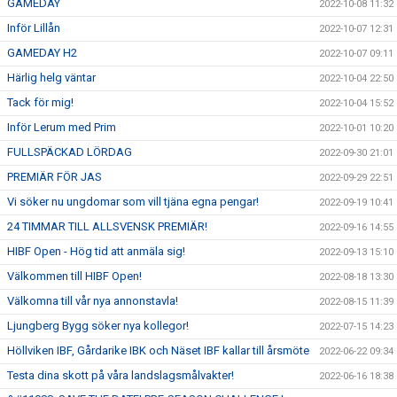
GAMEDAY
2022-10-08 11:32
Inför Lillån
2022-10-07 12:31
GAMEDAY H2
2022-10-07 09:11
Härlig helg väntar
2022-10-04 22:50
Tack för mig!
2022-10-04 15:52
Inför Lerum med Prim
2022-10-01 10:20
FULLSPÄCKAD LÖRDAG
2022-09-30 21:01
PREMIÄR FÖR JAS
2022-09-29 22:51
Vi söker nu ungdomar som vill tjäna egna pengar!
2022-09-19 10:41
24 TIMMAR TILL ALLSVENSK PREMIÄR!
2022-09-16 14:55
HIBF Open - Hög tid att anmäla sig!
2022-09-13 15:10
Välkommen till HIBF Open!
2022-08-18 13:30
Välkomna till vår nya annonstavla!
2022-08-15 11:39
Ljungberg Bygg söker nya kollegor!
2022-07-15 14:23
Höllviken IBF, Gårdarike IBK och Näset IBF kallar till årsmöte
2022-06-22 09:34
Testa dina skott på våra landslagsmålvakter!
2022-06-16 18:38