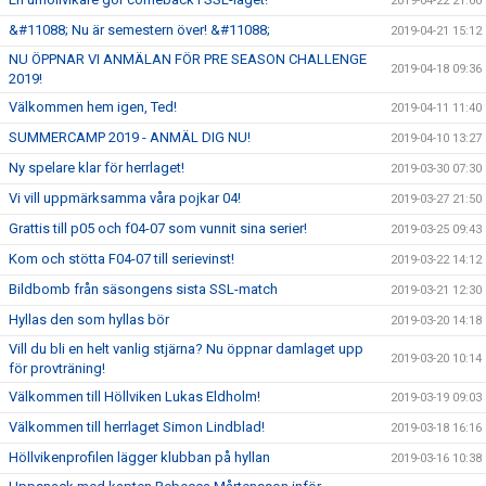
2019-04-22 21:00
&#11088; Nu är semestern över! &#11088;
2019-04-21 15:12
NU ÖPPNAR VI ANMÄLAN FÖR PRE SEASON CHALLENGE
2019-04-18 09:36
2019!
Välkommen hem igen, Ted!
2019-04-11 11:40
SUMMERCAMP 2019 - ANMÄL DIG NU!
2019-04-10 13:27
Ny spelare klar för herrlaget!
2019-03-30 07:30
Vi vill uppmärksamma våra pojkar 04!
2019-03-27 21:50
Grattis till p05 och f04-07 som vunnit sina serier!
2019-03-25 09:43
Kom och stötta F04-07 till serievinst!
2019-03-22 14:12
Bildbomb från säsongens sista SSL-match
2019-03-21 12:30
Hyllas den som hyllas bör
2019-03-20 14:18
Vill du bli en helt vanlig stjärna? Nu öppnar damlaget upp
2019-03-20 10:14
för provträning!
Välkommen till Höllviken Lukas Eldholm!
2019-03-19 09:03
Välkommen till herrlaget Simon Lindblad!
2019-03-18 16:16
Höllvikenprofilen lägger klubban på hyllan
2019-03-16 10:38