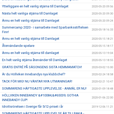
Ytterliggare en helt vanlig stjärna till Damlaget
2020-05-20 09:56
Nästa helt vanliga stjärna till Damlaget
2020-05-20 09:30
Ännu en helt vanlig stjärna till Damlaget
2020-05-20 09:24
Summercamp 2020 - i samarbete med Sparbanksstiftelsen
2020-05-18 16:33
Finn!
Ännu en helt vanlig stjärna till Damlaget
2020-05-15 18:21
Återvändande spelare
2020-05-15 18:17
Ännu en helt vanlig stjärna till damlaget
2020-05-13 19:04
En helt vanlig stjärna återvänder till Damlaget
2020-05-13 18:55
GRATIS ENTRÉ PÅ SÄSONGENS SISTA HEMMAMATCH!
2020-03-02 15:00
Är du Höllviken Innebandys nya klubbchef?
2020-02-24 18:58
TACK FÖR MIG! NU VÄNTAR NYA UTMANINGAR!
2020-02-21 10:47
SOMMARENS HÄFTIGASTE UPPLEVELSE - ANMÄL ER NU!
2020-01-09 18:48
HÖLLVIKEN INNEBANDY &#10084;&#65039; GOTHIA
2020-01-06 22:00
INNEBANDY CUP!
Idrottsrörelsen i Sverige får 5i12-priset i år
2019-12-06 11:21
SOMMARENS HÄFTIGASTE UPPLEVELSE ÄR TILLBAKA -