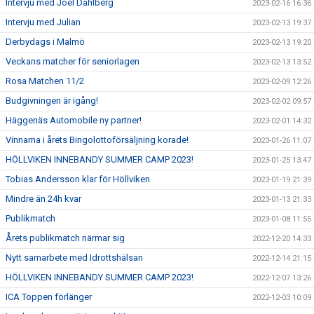
Intervju med Joel Dahlberg
2023-02-16 16:36
Intervju med Julian
2023-02-13 19:37
Derbydags i Malmö
2023-02-13 19:20
Veckans matcher för seniorlagen
2023-02-13 13:52
Rosa Matchen 11/2
2023-02-09 12:26
Budgivningen är igång!
2023-02-02 09:57
Häggenäs Automobile ny partner!
2023-02-01 14:32
Vinnarna i årets Bingolottoförsäljning korade!
2023-01-26 11:07
HÖLLVIKEN INNEBANDY SUMMER CAMP 2023!
2023-01-25 13:47
Tobias Andersson klar för Höllviken
2023-01-19 21:39
Mindre än 24h kvar
2023-01-13 21:33
Publikmatch
2023-01-08 11:55
Årets publikmatch närmar sig
2022-12-20 14:33
Nytt samarbete med Idrottshälsan
2022-12-14 21:15
HÖLLVIKEN INNEBANDY SUMMER CAMP 2023!
2022-12-07 13:26
ICA Toppen förlänger
2022-12-03 10:09