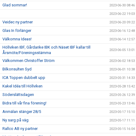
Glad sommar!
2023-06-30 08:46
2023-06-22 19:03
Veidec ny partner
2023-06-20 09:22
Glas In förlänger
2023-06-16 12:48
Välkomna Ideas!
2023-06-14 12:57
Höllviken IBF, Gårdarike IBK och Näset IBF kallar till
2023-06-05 13:01
Årsmöte/Föreningsstämma
Välkommen Christoffer Ström
2023-06-02 18:53
Bilkonsulten Syd
2023-06-01 10:38
ICA Toppen dubbelt upp
2023-05-31 14:33
Kakel Idéa till Höllviken
2023-05-28 15:42
Söderslättsdagen
2023-05-26 12:39
Bidra till vår fina förening!
2023-05-23 13:46
Anmälan stänger 28/5
2023-05-17 15:10
Ny sarg på väg
2023-05-17 11:11
Rallco AB ny partner
2023-05-15 16:04