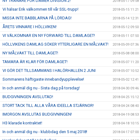
NY TRÄNARE FÖR DAMER DIVISION 2!
2018-05-17 09:58
Vi hälsar Erik välkommen till vår SSL-trupp!
2018-05-15 11:21
MISSA INTE BABBLARNA PÅ LÖRDAG!
2018-05-14 12:31
ÅRETS VINNARE I HÖLLVIKEN!
2018-05-12 09:50
VI VÄLKOMNAR EN NY FORWARD TILL DAMLAGET!
2018-05-11 07:50
HÖLLVIKENS DAMLAG SÖKER YTTERLIGARE EN MÅLVAKT!
2018-05-09 07:36
NY MÅLVAKT TILL DAMLAGET!
2018-05-08 08:00
TAMARA ÄR KLAR FÖR DAMLAGET!
2018-05-07 11:20
VI GÖR DET TILLSAMMANS I HALÖRHALLEN 2 JUNI
2018-05-07 10:52
Sommarens häftigaste innebandyupplevelse!
2018-05-02 12:41
In och anmäl dig nu - Sista dag på torsdag!
2018-04-30 09:46
BUDGIVNINGEN AVSLUTAD!
2018-04-25 15:12
STORT TACK TILL ALLA VÅRA IDEELLA STJÄRNOR!
2018-04-24 08:40
IMORGON AVSLUTAS BUDGIVNINGEN!
2018-04-19 08:53
H3 klarade kontraktet!
2018-04-18 10:15
In och anmäl dig nu - klubbdag den 5 maj 2018!
2018-04-17 07:00