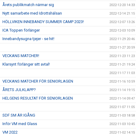
Årets publikmatch närmar sig
2022-12-20 14:33
Nytt samarbete med Idrottshälsan
2022-12-14 21:15
HÖLLVIKEN INNEBANDY SUMMER CAMP 2023!
2022-12-07 13:26
ICA Toppen förlänger
2022-12-03 10:09
Innebandysugna tjejer - se hit!
2022-11-29 20:46
2022-11-27 20:59
VECKANS MATCHER!
2022-11-23 11:23
Klarsynt förlänger sitt avtal!
2022-11-21 19:24
2022-11-17 11:03
VECKANS MATCHER FÖR SENIORLAGEN
2022-11-16 10:59
ÅRETS JULKLAPP?
2022-11-14 19:15
HELGENS RESULTAT FÖR SENIORLAGEN
2022-11-14 09:47
2022-11-07 11:05
SDF SM ÄR IGÅNG
2022-11-03 18:58
Inför VM med Glass
2022-11-03 10:45
VM 2022
2022-11-02 14:15