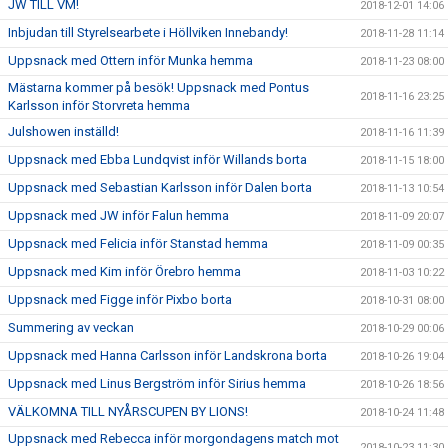
JW TILL VM!
2018-12-01 14:06
Inbjudan till Styrelsearbete i Höllviken Innebandy!
2018-11-28 11:14
Uppsnack med Ottern inför Munka hemma
2018-11-23 08:00
Mästarna kommer på besök! Uppsnack med Pontus
2018-11-16 23:25
Karlsson inför Storvreta hemma
Julshowen inställd!
2018-11-16 11:39
Uppsnack med Ebba Lundqvist inför Willands borta
2018-11-15 18:00
Uppsnack med Sebastian Karlsson inför Dalen borta
2018-11-13 10:54
Uppsnack med JW inför Falun hemma
2018-11-09 20:07
Uppsnack med Felicia inför Stanstad hemma
2018-11-09 00:35
Uppsnack med Kim inför Örebro hemma
2018-11-03 10:22
Uppsnack med Figge inför Pixbo borta
2018-10-31 08:00
Summering av veckan
2018-10-29 00:06
Uppsnack med Hanna Carlsson inför Landskrona borta
2018-10-26 19:04
Uppsnack med Linus Bergström inför Sirius hemma
2018-10-26 18:56
VÄLKOMNA TILL NYÅRSCUPEN BY LIONS!
2018-10-24 11:48
Uppsnack med Rebecca inför morgondagens match mot
2018-10-23 11:30