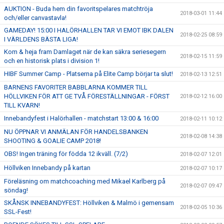
AUKTION - Buda hem din favoritspelares matchtröja
2018-03-01 11:44
och/eller canvastavla!
GAMEDAY! 15:00 I HALÖRHALLEN TAR VI EMOT IBK DALEN
2018-02-25 08:59
I VÄRLDENS BÄSTA LIGA!
Kom & heja fram Damlaget när de kan säkra seriesegern
2018-02-15 11:59
och en historisk plats i division 1!
HIBF Summer Camp - Platserna på Elite Camp börjar ta slut!
2018-02-13 12:51
BARNENS FAVORITER BABBLARNA KOMMER TILL
HÖLLVIKEN FÖR ATT GE TVÅ FÖRESTÄLLNINGAR - FÖRST
2018-02-12 16:00
TILL KVARN!
Innebandyfest i Halörhallen - matchstart 13:00 & 16:00
2018-02-11 10:12
NU ÖPPNAR VI ANMÄLAN FÖR HANDELSBANKEN
2018-02-08 14:38
SHOOTING & GOALIE CAMP 2018!
OBS! Ingen träning för födda 12 ikväll. (7/2)
2018-02-07 12:01
Höllviken Innebandy på kartan
2018-02-07 10:17
Föreläsning om matchcoaching med Mikael Karlberg på
2018-02-07 09:47
söndag!
SKÅNSK INNEBANDYFEST: Höllviken & Malmö i gemensam
2018-02-05 10:36
SSL-Fest!