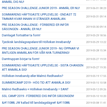
ANMÄL DIG NU!
PRE SEASON CHALLENGE JUNIOR 2019 - ANMÄL ER NU!
2019-06-01 08:23
SOMMARENS HÄFTIGASTE UPPLEVELSE - ENDAST 72
2019-05-31 09:14
TIMMAR KVAR INNAN VI STÄNGER ANMÄLAN.
PRE SEASON CHALLENGE - FÖRBERED ER INFÖR
2019-05-30 09:14
SÄSONGEN - ANMÄL ER NU!
Damlaget fortsätter ta form!
2019-05-29 18:56
Tjeckisk landslagsspelare till Höllviken Innebandy!
2019-05-29 13:22
PRE SEASON CHALLENGE JUNIOR 2019 - NU ÖPPNAR VI
2019-05-28 15:34
ÄNTLIGEN ANMÄLAN FÖR VÅR NYA TURNERING!
Damtruppen börjar ta form!
2019-05-27 19:59
SOMMARENS HÄFTIGASTE UPPLEVELSE - SISTA CHANSEN
2019-05-27 19:35
ATT ANMÄLA SIG!
Höllviken Innebandy eller Malmö Redhawks?
2019-05-19 17:55
SUMMERCAMP 2019 - HÖG TID ATT ANMÄLA SIG!
2019-05-15 10:58
Malmö Redhawks + Höllviken Innebandy = SANT
2019-05-12 09:26
SSL CAMP 2019 - FÖRBERED DIG INFÖR SÄSONGEN!
2019-05-10 10:20
&#11088; JW kallad till landslagslägret! &#11088;
2019-05-08 11:41