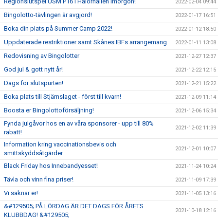
Regionslutspel USM P16 i Halörhallen imorgon!
2022-02-04 09:44
Bingolotto-tävlingen är avgjord!
2022-01-17 16:51
Boka din plats på Summer Camp 2022!
2022-01-12 18:50
Uppdaterade restriktioner samt Skånes IBFs arrangemang
2022-01-11 13:08
Redovisning av Bingolotter
2021-12-27 12:37
God jul & gott nytt år!
2021-12-22 12:15
Dags för slutspurten!
2021-12-21 15:22
Boka plats till Stjärnslaget - först till kvarn!
2021-12-09 11:14
Boosta er Bingolottoförsäljning!
2021-12-06 15:34
Fynda julgåvor hos en av våra sponsorer - upp till 80%
2021-12-02 11:39
rabatt!
Information kring vaccinationsbevis och
2021-12-01 10:07
smittskyddsåtgärder
Black Friday hos Innebandyesset!
2021-11-24 10:24
Tävla och vinn fina priser!
2021-11-09 17:39
Vi saknar er!
2021-11-05 13:16
&#129505; PÅ LÖRDAG ÄR DET DAGS FÖR ÅRETS
2021-10-18 12:16
KLUBBDAG! &#129505;