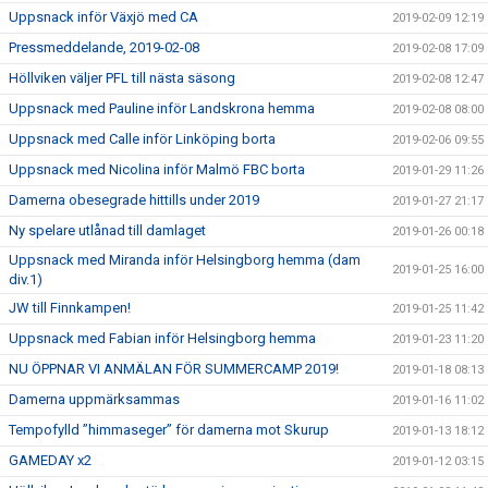
Uppsnack inför Växjö med CA
2019-02-09 12:19
Pressmeddelande, 2019-02-08
2019-02-08 17:09
Höllviken väljer PFL till nästa säsong
2019-02-08 12:47
Uppsnack med Pauline inför Landskrona hemma
2019-02-08 08:00
Uppsnack med Calle inför Linköping borta
2019-02-06 09:55
Uppsnack med Nicolina inför Malmö FBC borta
2019-01-29 11:26
Damerna obesegrade hittills under 2019
2019-01-27 21:17
Ny spelare utlånad till damlaget
2019-01-26 00:18
Uppsnack med Miranda inför Helsingborg hemma (dam
2019-01-25 16:00
div.1)
JW till Finnkampen!
2019-01-25 11:42
Uppsnack med Fabian inför Helsingborg hemma
2019-01-23 11:20
NU ÖPPNAR VI ANMÄLAN FÖR SUMMERCAMP 2019!
2019-01-18 08:13
Damerna uppmärksammas
2019-01-16 11:02
Tempofylld ”himmaseger” för damerna mot Skurup
2019-01-13 18:12
GAMEDAY x2
2019-01-12 03:15