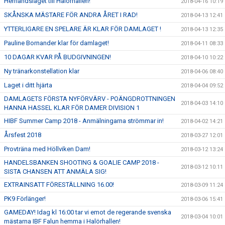
Herrlandslaget till Halörhallen!
2018-04-16 10:19
SKÅNSKA MÄSTARE FÖR ANDRA ÅRET I RAD!
2018-04-13 12:41
YTTERLIGARE EN SPELARE ÄR KLAR FÖR DAMLAGET !
2018-04-13 12:35
Pauline Bornander klar för damlaget!
2018-04-11 08:33
10 DAGAR KVAR PÅ BUDGIVNINGEN!
2018-04-10 10:22
Ny tränarkonstellation klar
2018-04-06 08:40
Laget i ditt hjärta
2018-04-04 09:52
DAMLAGETS FÖRSTA NYFÖRVÄRV - POÄNGDROTTNINGEN
2018-04-03 14:10
HANNA HASSEL KLAR FÖR DAMER DIVISION 1
HIBF Summer Camp 2018 - Anmälningarna strömmar in!
2018-04-02 14:21
Årsfest 2018
2018-03-27 12:01
Provträna med Höllviken Dam!
2018-03-12 13:24
HANDELSBANKEN SHOOTING & GOALIE CAMP 2018 -
2018-03-12 10:11
SISTA CHANSEN ATT ANMÄLA SIG!
EXTRAINSATT FÖRESTÄLLNING 16.00!
2018-03-09 11:24
PK9 Förlänger!
2018-03-06 15:41
GAMEDAY! Idag kl 16:00 tar vi emot de regerande svenska
2018-03-04 10:01
mästarna IBF Falun hemma i Halörhallen!