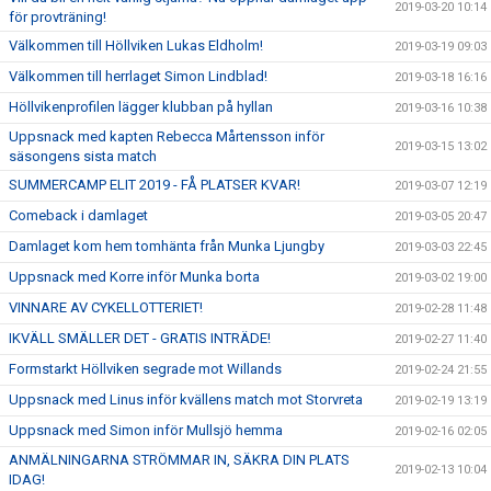
2019-03-20 10:14
för provträning!
Välkommen till Höllviken Lukas Eldholm!
2019-03-19 09:03
Välkommen till herrlaget Simon Lindblad!
2019-03-18 16:16
Höllvikenprofilen lägger klubban på hyllan
2019-03-16 10:38
Uppsnack med kapten Rebecca Mårtensson inför
2019-03-15 13:02
säsongens sista match
SUMMERCAMP ELIT 2019 - FÅ PLATSER KVAR!
2019-03-07 12:19
Comeback i damlaget
2019-03-05 20:47
Damlaget kom hem tomhänta från Munka Ljungby
2019-03-03 22:45
Uppsnack med Korre inför Munka borta
2019-03-02 19:00
VINNARE AV CYKELLOTTERIET!
2019-02-28 11:48
IKVÄLL SMÄLLER DET - GRATIS INTRÄDE!
2019-02-27 11:40
Formstarkt Höllviken segrade mot Willands
2019-02-24 21:55
Uppsnack med Linus inför kvällens match mot Storvreta
2019-02-19 13:19
Uppsnack med Simon inför Mullsjö hemma
2019-02-16 02:05
ANMÄLNINGARNA STRÖMMAR IN, SÄKRA DIN PLATS
2019-02-13 10:04
IDAG!