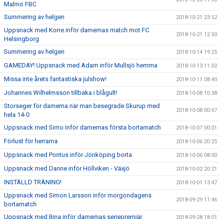
Malmö FBC
Summering av helgen
2018-10-21 23:52
Uppsnack med Korre inför damernas match mot FC
2018-10-21 12:50
Helsingborg
Summering av helgen
2018-10-14 19:25
GAMEDAY! Uppsnack med Adam inför Mullsjö hemma
2018-10-13 11:02
Missa inte årets fantastiska julshow!
2018-10-11 08:40
Johannes Wilhelmsson tillbaka i blågult!
2018-10-08 10:38
Storseger för damerna när man besegrade Skurup med
2018-10-08 00:07
hela 14-0
Uppsnack med Simo inför damernas första bortamatch
2018-10-07 00:01
Förlust för herrarna
2018-10-06 20:25
Uppsnack med Pontus inför Jönköping borta
2018-10-06 08:00
Uppsnack med Danne inför Höllviken - Växjö
2018-10-02 20:21
INSTÄLLD TRÄNING!
2018-10-01 13:47
Uppsnack med Simon Larsson inför morgondagens
2018-09-29 11:46
bortamatch
Uppsnack med Bina inför damernas seriepremiär
2018-09-28 18:01