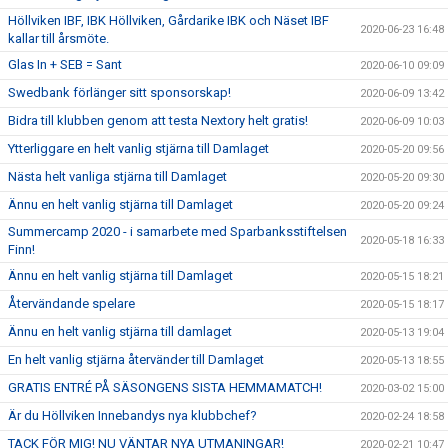
Höllviken IBF, IBK Höllviken, Gårdarike IBK och Näset IBF
2020-06-23 16:48
kallar till årsmöte.
Glas In + SEB = Sant
2020-06-10 09:09
Swedbank förlänger sitt sponsorskap!
2020-06-09 13:42
Bidra till klubben genom att testa Nextory helt gratis!
2020-06-09 10:03
Ytterliggare en helt vanlig stjärna till Damlaget
2020-05-20 09:56
Nästa helt vanliga stjärna till Damlaget
2020-05-20 09:30
Ännu en helt vanlig stjärna till Damlaget
2020-05-20 09:24
Summercamp 2020 - i samarbete med Sparbanksstiftelsen
2020-05-18 16:33
Finn!
Ännu en helt vanlig stjärna till Damlaget
2020-05-15 18:21
Återvändande spelare
2020-05-15 18:17
Ännu en helt vanlig stjärna till damlaget
2020-05-13 19:04
En helt vanlig stjärna återvänder till Damlaget
2020-05-13 18:55
GRATIS ENTRÉ PÅ SÄSONGENS SISTA HEMMAMATCH!
2020-03-02 15:00
Är du Höllviken Innebandys nya klubbchef?
2020-02-24 18:58
TACK FÖR MIG! NU VÄNTAR NYA UTMANINGAR!
2020-02-21 10:47