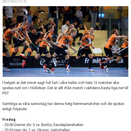
2017-10-12 11:51
MEDLEMSKAP
OM FÖRENINGEN
KONTAKT
I helgen är det minst sagt full fart i våra hallar och hela 12 matcher ska
spelas runt om i Höllviken. Det är allt ifrån match i världens bästa liga ner till
P07.
Samtliga av våra seniorlag har denna helg hemmamatcher och de spelas
enligt följande:
Fredag
- 20:00 Damer div. 3 vs. Burlöv, Sandeplanshallen
- 20:30 Herr div. 2 vs. Skurup, Halörhallen