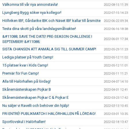
Välkomna till vår nya annonstavla!
2022-08-15 11:39
Ljungberg Bygg söker nya kollegor!
2022-07-15 14:23
Höllviken IBF, Gårdarike IBK och Näset IBF kallar till årsmöte
2022-06-22 09:34
Testa dina skott på våra landslagsmålvakter!
2022-06-16 18:38
&#11088; SAVE THE DATE! PRE-SEASON CHALLENGE I
2022-06-01 17:34
SEPTEMBER! &#11088;
SISTA CHANSEN ATT ANMÄLA SIG TILL SUMMER CAMP!
2022-05-29 11:23
Lediga platser på Youth Camp!
2022-05-12 11:02
15 platser kvar i Kids Camp!
2022-05-12 11:01
Premiär för Fun Camp!
2022-05-11 11:21
Alla till Halörhallen på lördag!
2022-04-07 14:10
Skånemästerskapen Pojkar B
2022-04-01 12:41
Skånemästerskapen Pojkar C & Pojkar E
2022-03-23 17:42
Nu säljer vi Ravelli och behöver din hjälp!
2022-03-13 10:45
FRI ENTRÉ! PUBLIKMATCH I HALÖRHALLEN PÅ LÖRDAG!
2022-03-01 10:35
Sportlovskul i Halörhallen!
2022-02-18 13:47