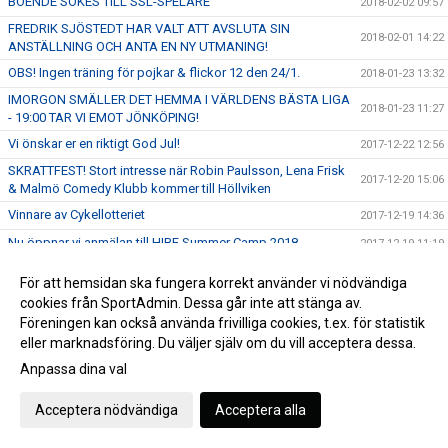
BOENDE SÖKES TILL SSL-SPELARE
2018-02-02 09:57
FREDRIK SJÖSTEDT HAR VALT ATT AVSLUTA SIN
2018-02-01 14:22
ANSTÄLLNING OCH ANTA EN NY UTMANING!
OBS! Ingen träning för pojkar & flickor 12 den 24/1.
2018-01-23 13:32
IMORGON SMÄLLER DET HEMMA I VÄRLDENS BÄSTA LIGA
2018-01-23 11:27
- 19:00 TAR VI EMOT JÖNKÖPING!
Vi önskar er en riktigt God Jul!
2017-12-22 12:56
SKRATTFEST! Stort intresse när Robin Paulsson, Lena Frisk
2017-12-20 15:06
& Malmö Comedy Klubb kommer till Höllviken
Vinnare av Cykellotteriet
2017-12-19 14:36
Nu öppnar vi anmälan till HIBF Summer Camp 2018
2017-12-19 11:19
ENDAST 100 SITTPLATSER KVAR! STORT TACK TILL VÅRA
2017-12-15 10:50
För att hemsidan ska fungera korrekt använder vi nödvändiga
SPONSORER!
cookies från SportAdmin. Dessa går inte att stänga av.
ENDAST 200 SITTPLATSER KVAR - SÄKRA DIN BILJETT NU!
2017-12-12 14:44
Föreningen kan också använda frivilliga cookies, t.ex. för statistik
FRITT INTRÄDE!
eller marknadsföring. Du väljer själv om du vill acceptera dessa.
SKRATTFEST! Robin Paulsson, Lena Frisk & MACK kommer
2017-12-09 13:23
Anpassa dina val
till Halörhallen 8/1 - Perfekt julklapp!
FRITT INTRÄDE & Publikfest när vi tar emot SM-Finalisterna
2017-12-05 17:12
Acceptera nödvändiga
Acceptera alla
Växjö Vipers den 17 December!
Gameday - Skånederby i världens bästa liga - 16:00 i