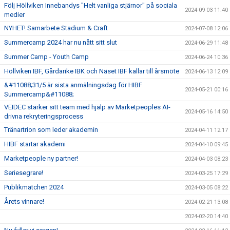
Följ Höllviken Innebandys "Helt vanliga stjärnor" på sociala
2024-09-03 11:40
medier
NYHET! Samarbete Stadium & Craft
2024-07-08 12:06
Summercamp 2024 har nu nått sitt slut
2024-06-29 11:48
Summer Camp - Youth Camp
2024-06-24 10:36
Höllviken IBF, Gårdarike IBK och Näset IBF kallar till årsmöte
2024-06-13 12:09
&#11088;31/5 är sista anmälningsdag för HIBF
2024-05-21 00:16
Summercamp&#11088;
VEIDEC stärker sitt team med hjälp av Marketpeoples AI-
2024-05-16 14:50
drivna rekryteringsprocess
Tränartrion som leder akademin
2024-04-11 12:17
HIBF startar akademi
2024-04-10 09:45
Marketpeople ny partner!
2024-04-03 08:23
Seriesegrare!
2024-03-25 17:29
Publikmatchen 2024
2024-03-05 08:22
Årets vinnare!
2024-02-21 13:08
2024-02-20 14:40