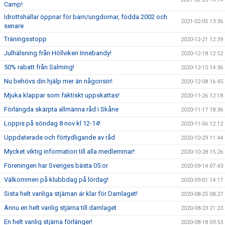
Camp!
Idrottshallar öppnar för barn/ungdomar, födda 2002 och
2021-02-05 13:36
senare
Träningsstopp
2020-12-21 12:39
Julhälsning från Höllviken Innebandy!
2020-12-18 12:52
50% rabatt från Salming!
2020-12-15 14:36
Nu behövs din hjälp mer än någonsin!
2020-12-08 16:45
Mjuka klappar som faktiskt uppskattas!
2020-11-26 12:18
Förlängda skärpta allmänna råd i Skåne
2020-11-17 18:36
Loppis på söndag 8 nov kl 12-14!
2020-11-06 12:12
Uppdaterade och förtydligande av råd
2020-10-29 11:44
Mycket viktig information till alla medlemmar!
2020-10-28 15:26
Föreningen har Sveriges bästa 05:or
2020-09-14 07:43
Välkommen på klubbdag på lördag!
2020-09-01 14:17
Sista helt vanliga stjärnan är klar för Damlaget!
2020-08-25 08:27
Ännu en helt vanlig stjärna till damlaget
2020-08-23 21:23
En helt vanlig stjärna förlänger!
2020-08-18 09:53