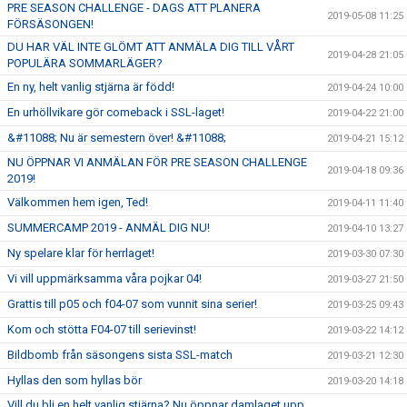
PRE SEASON CHALLENGE - DAGS ATT PLANERA
2019-05-08 11:25
FÖRSÄSONGEN!
DU HAR VÄL INTE GLÖMT ATT ANMÄLA DIG TILL VÅRT
2019-04-28 21:05
POPULÄRA SOMMARLÄGER?
En ny, helt vanlig stjärna är född!
2019-04-24 10:00
En urhöllvikare gör comeback i SSL-laget!
2019-04-22 21:00
&#11088; Nu är semestern över! &#11088;
2019-04-21 15:12
NU ÖPPNAR VI ANMÄLAN FÖR PRE SEASON CHALLENGE
2019-04-18 09:36
2019!
Välkommen hem igen, Ted!
2019-04-11 11:40
SUMMERCAMP 2019 - ANMÄL DIG NU!
2019-04-10 13:27
Ny spelare klar för herrlaget!
2019-03-30 07:30
Vi vill uppmärksamma våra pojkar 04!
2019-03-27 21:50
Grattis till p05 och f04-07 som vunnit sina serier!
2019-03-25 09:43
Kom och stötta F04-07 till serievinst!
2019-03-22 14:12
Bildbomb från säsongens sista SSL-match
2019-03-21 12:30
Hyllas den som hyllas bör
2019-03-20 14:18
Vill du bli en helt vanlig stjärna? Nu öppnar damlaget upp