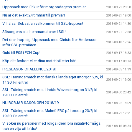
Uppsnack med Erik inför morgondagens premiär
2018-09-21 20:58
Nu är det exakt 24 timmar till premiär!
2018-09-21 19:00
Vi hälsar Sebastian välkommen till SSL-truppen!
2018-09-21 14:30
Säsongens alla hemmamatcher i SSL!
2018-09-21 12:58
Det drar ihop sig! Uppsnack med Christoffer Andersson
2018-09-18 17:26
inför SSL-premiären
Guld till P05 i FCH Cup!
2018-09-17 18:33
Köp ditt årskort eller dina matchbiljetter här!
2018-09-17 08:13
PRESEASON CHALLENGE 2018!
2018-09-05 11:19
SSL: Träningsmatch mot danska landslaget imorgon 2/9, kl
2018-09-01 19:00
14.30! Fri entré!
SSL: Träningsmatch mot Lindås Waves imorgon 31/8, kl
2018-08-30 20:42
19.00! Fri entré!
NU BÖRJAR SÄSONGEN 2018/19!
2018-08-22 18:09
SSL: Träningsmatch mot Malmö FBC på torsdag 23/8, kl
2018-08-21 12:21
19.30! Fri entré!
Vi söker nu personer med roliga idéer, bra initiativförmåga
2018-08-16 08:34
och en vilja att bidra!