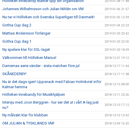
Höllviken Innebandy stärker upp sin organisation
2019-01-08 11:48
Johannes Wilhelmsson och Julian Nihlén om VM
2019-01-06 21:57
Nu tar vi Höllviken och Svenska Superligan till Danmark!
2019-01-05 12:49
Gothia Cup dag 2
2019-01-04 22:23
Mattias Andersson förlänger
2019-01-03 23:42
Gothia Cup dag 1
2019-01-03 22:50
Ny spelare klar för SSL-laget
2019-01-03 18:09
Välkommen till Höllviken Marius!
2018-12-21 19:12
Damernas serie vänder - sista matchen före jul
2018-12-17 11:44
SKÅNEDERBY!
2018-12-17 11:38
Nu är det dags igen! Uppsnack med Fabian Holmkvist inför
2018-12-15 08:00
Kalmar hemma
Höllviken Innebandy för Musikhjälpen
2018-12-11 23:26
Intervju med Joon Berggren - hur ser det ut i vårt A-lag just
2018-12-10 17:12
nu?
Ny målvakt klar för klubben
2018-12-10 13:42
OM JULIAN & TYSKLANDS VM!
2018-12-04 16:32