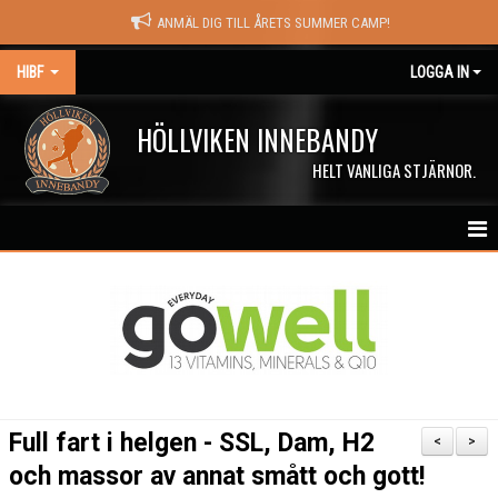
ANMÄL DIG TILL ÅRETS SUMMER CAMP!
HIBF
LOGGA IN
HÖLLVIKEN INNEBANDY
HELT VANLIGA STJÄRNOR.
HEM
HALÖRSTREAM
MATCHER
NYHETER
Full fart i helgen - SSL, Dam, H2
<
>
KALENDER
och massor av annat smått och gott!