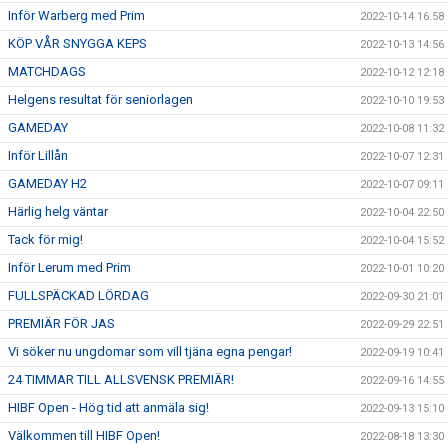
Inför Warberg med Prim
2022-10-14 16:58
KÖP VÅR SNYGGA KEPS
2022-10-13 14:56
MATCHDAGS
2022-10-12 12:18
Helgens resultat för seniorlagen
2022-10-10 19:53
GAMEDAY
2022-10-08 11:32
Inför Lillån
2022-10-07 12:31
GAMEDAY H2
2022-10-07 09:11
Härlig helg väntar
2022-10-04 22:50
Tack för mig!
2022-10-04 15:52
Inför Lerum med Prim
2022-10-01 10:20
FULLSPÄCKAD LÖRDAG
2022-09-30 21:01
PREMIÄR FÖR JAS
2022-09-29 22:51
Vi söker nu ungdomar som vill tjäna egna pengar!
2022-09-19 10:41
24 TIMMAR TILL ALLSVENSK PREMIÄR!
2022-09-16 14:55
HIBF Open - Hög tid att anmäla sig!
2022-09-13 15:10
Välkommen till HIBF Open!
2022-08-18 13:30