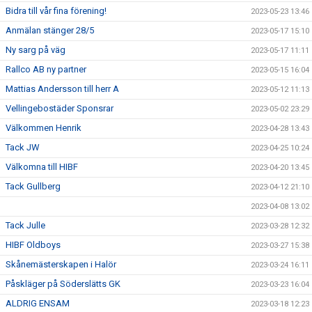
Bidra till vår fina förening!
2023-05-23 13:46
Anmälan stänger 28/5
2023-05-17 15:10
Ny sarg på väg
2023-05-17 11:11
Rallco AB ny partner
2023-05-15 16:04
Mattias Andersson till herr A
2023-05-12 11:13
Vellingebostäder Sponsrar
2023-05-02 23:29
Välkommen Henrik
2023-04-28 13:43
Tack JW
2023-04-25 10:24
Välkomna till HIBF
2023-04-20 13:45
Tack Gullberg
2023-04-12 21:10
2023-04-08 13:02
Tack Julle
2023-03-28 12:32
HIBF Oldboys
2023-03-27 15:38
Skånemästerskapen i Halör
2023-03-24 16:11
Påskläger på Söderslätts GK
2023-03-23 16:04
ALDRIG ENSAM
2023-03-18 12:23