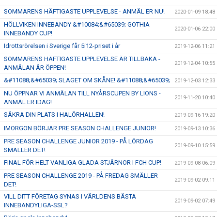
SOMMARENS HÄFTIGASTE UPPLEVELSE - ANMÄL ER NU!
2020-01-09 18:48
HÖLLVIKEN INNEBANDY &#10084;&#65039; GOTHIA
2020-01-06 22:00
INNEBANDY CUP!
Idrottsrörelsen i Sverige får 5i12-priset i år
2019-12-06 11:21
SOMMARENS HÄFTIGASTE UPPLEVELSE ÄR TILLBAKA -
2019-12-04 10:55
ANMÄLAN ÄR ÖPPEN!
&#11088;&#65039; SLAGET OM SKÅNE! &#11088;&#65039;
2019-12-03 12:33
NU ÖPPNAR VI ANMÄLAN TILL NYÅRSCUPEN BY LIONS -
2019-11-20 10:40
ANMÄL ER IDAG!
SÄKRA DIN PLATS I HALÖRHALLEN!
2019-09-16 19:20
IMORGON BÖRJAR PRE SEASON CHALLENGE JUNIOR!
2019-09-13 10:36
PRE SEASON CHALLENGE JUNIOR 2019 - PÅ LÖRDAG
2019-09-10 15:59
SMÄLLER DET!
FINAL FÖR HELT VANLIGA GLADA STJÄRNOR I FCH CUP!
2019-09-08 06:09
PRE SEASON CHALLENGE 2019 - PÅ FREDAG SMÄLLER
2019-09-02 09:11
DET!
VILL DITT FÖRETAG SYNAS I VÄRLDENS BÄSTA
2019-09-02 07:49
INNEBANDYLIGA-SSL?