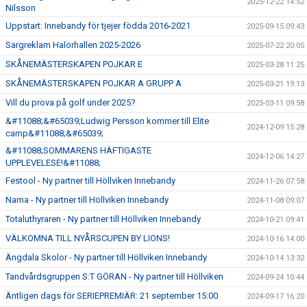
2025-12-22 14:52
Nilsson
Uppstart: Innebandy för tjejer födda 2016-2021
2025-09-15 09:43
Sargreklam Halörhallen 2025-2026
2025-07-22 20:05
SKÅNEMÄSTERSKAPEN POJKAR E
2025-03-28 11:25
SKÅNEMÄSTERSKAPEN POJKAR A GRUPP A
2025-03-21 19:13
Vill du prova på golf under 2025?
2025-03-11 09:58
&#11088;&#65039;Ludwig Persson kommer till Elite
2024-12-09 15:28
camp&#11088;&#65039;
&#11088;SOMMARENS HÄFTIGASTE
2024-12-06 14:27
UPPLEVELESE!&#11088;
Festool - Ny partner till Höllviken Innebandy
2024-11-26 07:58
Nama - Ny partner till Höllviken Innebandy
2024-11-08 09:07
Totaluthyraren - Ny partner till Höllviken Innebandy
2024-10-21 09:41
VÄLKOMNA TILL NYÅRSCUPEN BY LIONS!
2024-10-16 14:00
Ängdala Skolor - Ny partner till Höllviken Innebandy
2024-10-14 13:32
Tandvårdsgruppen S:T GÖRAN - Ny partner till Höllviken
2024-09-24 10:44
Äntligen dags för SERIEPREMIÄR: 21 september 15:00
2024-09-17 16:20