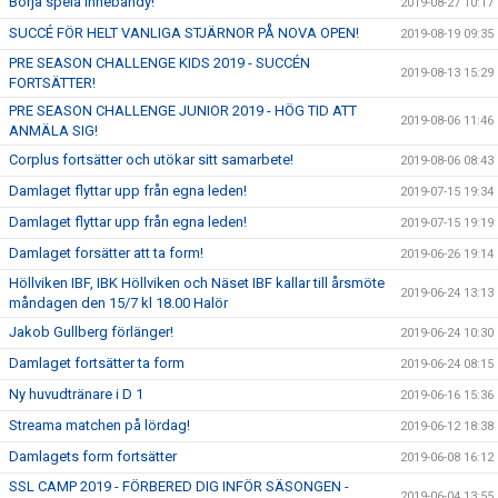
Börja spela innebandy!
2019-08-27 10:17
SUCCÉ FÖR HELT VANLIGA STJÄRNOR PÅ NOVA OPEN!
2019-08-19 09:35
PRE SEASON CHALLENGE KIDS 2019 - SUCCÉN
2019-08-13 15:29
FORTSÄTTER!
PRE SEASON CHALLENGE JUNIOR 2019 - HÖG TID ATT
2019-08-06 11:46
ANMÄLA SIG!
Corplus fortsätter och utökar sitt samarbete!
2019-08-06 08:43
Damlaget flyttar upp från egna leden!
2019-07-15 19:34
Damlaget flyttar upp från egna leden!
2019-07-15 19:19
Damlaget forsätter att ta form!
2019-06-26 19:14
Höllviken IBF, IBK Höllviken och Näset IBF kallar till årsmöte
2019-06-24 13:13
måndagen den 15/7 kl 18.00 Halör
Jakob Gullberg förlänger!
2019-06-24 10:30
Damlaget fortsätter ta form
2019-06-24 08:15
Ny huvudtränare i D 1
2019-06-16 15:36
Streama matchen på lördag!
2019-06-12 18:38
Damlagets form fortsätter
2019-06-08 16:12
SSL CAMP 2019 - FÖRBERED DIG INFÖR SÄSONGEN -
2019-06-04 13:55