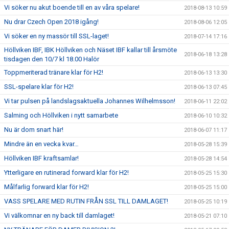
Vi söker nu akut boende till en av våra spelare!
2018-08-13 10:59
Nu drar Czech Open 2018 igång!
2018-08-06 12:05
Vi söker en ny massör till SSL-laget!
2018-07-14 17:16
Höllviken IBF, IBK Höllviken och Näset IBF kallar till årsmöte
2018-06-18 13:28
tisdagen den 10/7 kl 18.00 Halör
Toppmeriterad tränare klar för H2!
2018-06-13 13:30
SSL-spelare klar för H2!
2018-06-13 07:45
Vi tar pulsen på landslagsaktuella Johannes Wilhelmsson!
2018-06-11 22:02
Salming och Höllviken i nytt samarbete
2018-06-10 10:32
Nu är dom snart här!
2018-06-07 11:17
Mindre än en vecka kvar…
2018-05-28 15:39
Höllviken IBF kraftsamlar!
2018-05-28 14:54
Ytterligare en rutinerad forward klar för H2!
2018-05-25 15:30
Målfarlig forward klar för H2!
2018-05-25 15:00
VASS SPELARE MED RUTIN FRÅN SSL TILL DAMLAGET!
2018-05-25 10:19
Vi välkomnar en ny back till damlaget!
2018-05-21 07:10