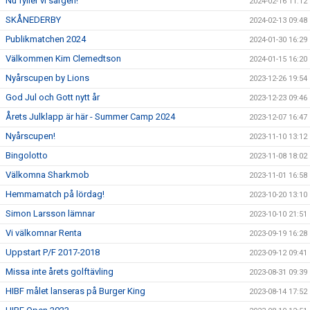
Nu fyller vi sargen!
2024-02-16 11:12
SKÅNEDERBY
2024-02-13 09:48
Publikmatchen 2024
2024-01-30 16:29
Välkommen Kim Clemedtson
2024-01-15 16:20
Nyårscupen by Lions
2023-12-26 19:54
God Jul och Gott nytt år
2023-12-23 09:46
Årets Julklapp är här - Summer Camp 2024
2023-12-07 16:47
Nyårscupen!
2023-11-10 13:12
Bingolotto
2023-11-08 18:02
Välkomna Sharkmob
2023-11-01 16:58
Hemmamatch på lördag!
2023-10-20 13:10
Simon Larsson lämnar
2023-10-10 21:51
Vi välkomnar Renta
2023-09-19 16:28
Uppstart P/F 2017-2018
2023-09-12 09:41
Missa inte årets golftävling
2023-08-31 09:39
HIBF målet lanseras på Burger King
2023-08-14 17:52