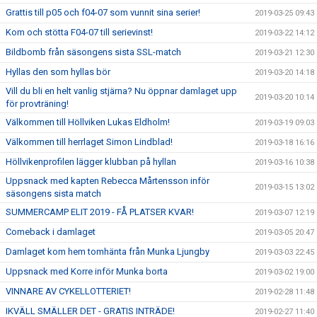
Grattis till p05 och f04-07 som vunnit sina serier!
2019-03-25 09:43
Kom och stötta F04-07 till serievinst!
2019-03-22 14:12
Bildbomb från säsongens sista SSL-match
2019-03-21 12:30
Hyllas den som hyllas bör
2019-03-20 14:18
Vill du bli en helt vanlig stjärna? Nu öppnar damlaget upp
2019-03-20 10:14
för provträning!
Välkommen till Höllviken Lukas Eldholm!
2019-03-19 09:03
Välkommen till herrlaget Simon Lindblad!
2019-03-18 16:16
Höllvikenprofilen lägger klubban på hyllan
2019-03-16 10:38
Uppsnack med kapten Rebecca Mårtensson inför
2019-03-15 13:02
säsongens sista match
SUMMERCAMP ELIT 2019 - FÅ PLATSER KVAR!
2019-03-07 12:19
Comeback i damlaget
2019-03-05 20:47
Damlaget kom hem tomhänta från Munka Ljungby
2019-03-03 22:45
Uppsnack med Korre inför Munka borta
2019-03-02 19:00
VINNARE AV CYKELLOTTERIET!
2019-02-28 11:48
IKVÄLL SMÄLLER DET - GRATIS INTRÄDE!
2019-02-27 11:40