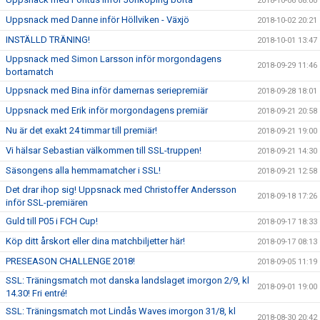
2018-10-06 08:00
Uppsnack med Danne inför Höllviken - Växjö
2018-10-02 20:21
INSTÄLLD TRÄNING!
2018-10-01 13:47
Uppsnack med Simon Larsson inför morgondagens
2018-09-29 11:46
bortamatch
Uppsnack med Bina inför damernas seriepremiär
2018-09-28 18:01
Uppsnack med Erik inför morgondagens premiär
2018-09-21 20:58
Nu är det exakt 24 timmar till premiär!
2018-09-21 19:00
Vi hälsar Sebastian välkommen till SSL-truppen!
2018-09-21 14:30
Säsongens alla hemmamatcher i SSL!
2018-09-21 12:58
Det drar ihop sig! Uppsnack med Christoffer Andersson
2018-09-18 17:26
inför SSL-premiären
Guld till P05 i FCH Cup!
2018-09-17 18:33
Köp ditt årskort eller dina matchbiljetter här!
2018-09-17 08:13
PRESEASON CHALLENGE 2018!
2018-09-05 11:19
SSL: Träningsmatch mot danska landslaget imorgon 2/9, kl
2018-09-01 19:00
14.30! Fri entré!
SSL: Träningsmatch mot Lindås Waves imorgon 31/8, kl
2018-08-30 20:42