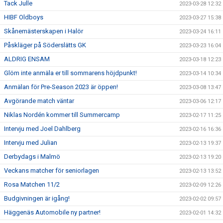
Tack Julle
2023-03-28 12:32
HIBF Oldboys
2023-03-27 15:38
Skånemästerskapen i Halör
2023-03-24 16:11
Påskläger på Söderslätts GK
2023-03-23 16:04
ALDRIG ENSAM
2023-03-18 12:23
Glöm inte anmäla er till sommarens höjdpunkt!
2023-03-14 10:34
Anmälan för Pre-Season 2023 är öppen!
2023-03-08 13:47
Avgörande match väntar
2023-03-06 12:17
Niklas Nordén kommer till Summercamp
2023-02-17 11:25
Intervju med Joel Dahlberg
2023-02-16 16:36
Intervju med Julian
2023-02-13 19:37
Derbydags i Malmö
2023-02-13 19:20
Veckans matcher för seniorlagen
2023-02-13 13:52
Rosa Matchen 11/2
2023-02-09 12:26
Budgivningen är igång!
2023-02-02 09:57
Häggenäs Automobile ny partner!
2023-02-01 14:32