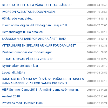
STORT TACK TILL ALLA VÅRA IDEELLA STJÄRNOR!
2018-04-24 08:40
IMORGON AVSLUTAS BUDGIVNINGEN!
2018-04-19 08:53
H3 klarade kontraktet!
2018-04-18 10:15
In och anmäl dig nu - klubbdag den 5 maj 2018!
2018-04-17 07:00
Herrlandslaget till Halörhallen!
2018-04-16 10:19
SKÅNSKA MÄSTARE FÖR ANDRA ÅRET I RAD!
2018-04-13 12:41
YTTERLIGARE EN SPELARE ÄR KLAR FÖR DAMLAGET !
2018-04-13 12:35
Pauline Bornander klar för damlaget!
2018-04-11 08:33
10 DAGAR KVAR PÅ BUDGIVNINGEN!
2018-04-10 10:22
Ny tränarkonstellation klar
2018-04-06 08:40
Laget i ditt hjärta
2018-04-04 09:52
DAMLAGETS FÖRSTA NYFÖRVÄRV - POÄNGDROTTNINGEN
2018-04-03 14:10
HANNA HASSEL KLAR FÖR DAMER DIVISION 1
HIBF Summer Camp 2018 - Anmälningarna strömmar in!
2018-04-02 14:21
Årsfest 2018
2018-03-27 12:01
Provträna med Höllviken Dam!
2018-03-12 13:24