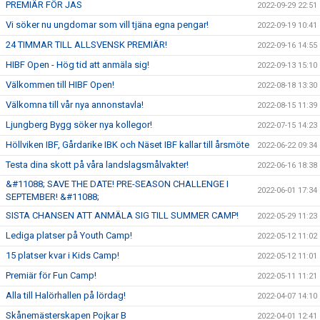
PREMIÄR FÖR JAS
2022-09-29 22:51
Vi söker nu ungdomar som vill tjäna egna pengar!
2022-09-19 10:41
24 TIMMAR TILL ALLSVENSK PREMIÄR!
2022-09-16 14:55
HIBF Open - Hög tid att anmäla sig!
2022-09-13 15:10
Välkommen till HIBF Open!
2022-08-18 13:30
Välkomna till vår nya annonstavla!
2022-08-15 11:39
Ljungberg Bygg söker nya kollegor!
2022-07-15 14:23
Höllviken IBF, Gårdarike IBK och Näset IBF kallar till årsmöte
2022-06-22 09:34
Testa dina skott på våra landslagsmålvakter!
2022-06-16 18:38
&#11088; SAVE THE DATE! PRE-SEASON CHALLENGE I
2022-06-01 17:34
SEPTEMBER! &#11088;
SISTA CHANSEN ATT ANMÄLA SIG TILL SUMMER CAMP!
2022-05-29 11:23
Lediga platser på Youth Camp!
2022-05-12 11:02
15 platser kvar i Kids Camp!
2022-05-12 11:01
Premiär för Fun Camp!
2022-05-11 11:21
Alla till Halörhallen på lördag!
2022-04-07 14:10
Skånemästerskapen Pojkar B
2022-04-01 12:41