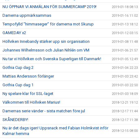
NU ÖPPNAR VI ANMÄLAN FÖR SUMMERCAMP 2019!
2019-01-18 08:13
Damerna uppmärksammas
2019-01-16 11:02
Tempofylld ”himmaseger” för damerna mot Skurup
2019-01-13 18:12
GAMEDAY x2
2019-01-12 03:15
Höllviken Innebandy stärker upp sin organisation
2019-01-08 11:48
Johannes Wilhelmsson och Julian Nihlén om VM
2019-01-06 21:57
Nu tar vi Höllviken och Svenska Superligan till Danmark!
2019-01-05 12:49
Gothia Cup dag 2
2019-01-04 22:23
Mattias Andersson förlänger
2019-01-03 23:42
Gothia Cup dag 1
2019-01-03 22:50
Ny spelare klar för SSL-laget
2019-01-03 18:09
Välkommen till Höllviken Marius!
2018-12-21 19:12
Damernas serie vänder - sista matchen före jul
2018-12-17 11:44
SKÅNEDERBY!
2018-12-17 11:38
Nu är det dags igen! Uppsnack med Fabian Holmkvist inför
2018-12-15 08:00
Kalmar hemma