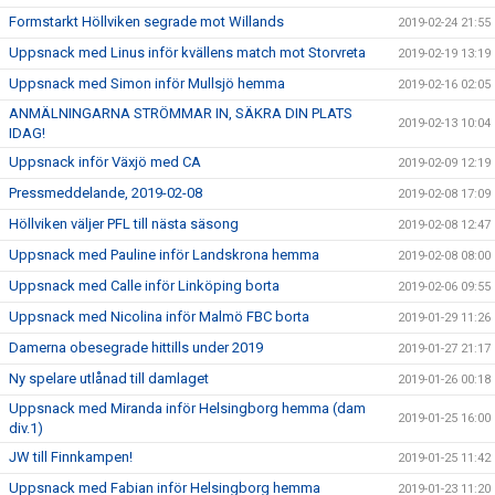
Formstarkt Höllviken segrade mot Willands
2019-02-24 21:55
Uppsnack med Linus inför kvällens match mot Storvreta
2019-02-19 13:19
Uppsnack med Simon inför Mullsjö hemma
2019-02-16 02:05
ANMÄLNINGARNA STRÖMMAR IN, SÄKRA DIN PLATS
2019-02-13 10:04
IDAG!
Uppsnack inför Växjö med CA
2019-02-09 12:19
Pressmeddelande, 2019-02-08
2019-02-08 17:09
Höllviken väljer PFL till nästa säsong
2019-02-08 12:47
Uppsnack med Pauline inför Landskrona hemma
2019-02-08 08:00
Uppsnack med Calle inför Linköping borta
2019-02-06 09:55
Uppsnack med Nicolina inför Malmö FBC borta
2019-01-29 11:26
Damerna obesegrade hittills under 2019
2019-01-27 21:17
Ny spelare utlånad till damlaget
2019-01-26 00:18
Uppsnack med Miranda inför Helsingborg hemma (dam
2019-01-25 16:00
div.1)
JW till Finnkampen!
2019-01-25 11:42
Uppsnack med Fabian inför Helsingborg hemma
2019-01-23 11:20