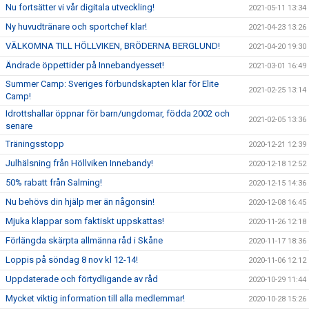
Nu fortsätter vi vår digitala utveckling!
2021-05-11 13:34
Ny huvudtränare och sportchef klar!
2021-04-23 13:26
VÄLKOMNA TILL HÖLLVIKEN, BRÖDERNA BERGLUND!
2021-04-20 19:30
Ändrade öppettider på Innebandyesset!
2021-03-01 16:49
Summer Camp: Sveriges förbundskapten klar för Elite
2021-02-25 13:14
Camp!
Idrottshallar öppnar för barn/ungdomar, födda 2002 och
2021-02-05 13:36
senare
Träningsstopp
2020-12-21 12:39
Julhälsning från Höllviken Innebandy!
2020-12-18 12:52
50% rabatt från Salming!
2020-12-15 14:36
Nu behövs din hjälp mer än någonsin!
2020-12-08 16:45
Mjuka klappar som faktiskt uppskattas!
2020-11-26 12:18
Förlängda skärpta allmänna råd i Skåne
2020-11-17 18:36
Loppis på söndag 8 nov kl 12-14!
2020-11-06 12:12
Uppdaterade och förtydligande av råd
2020-10-29 11:44
Mycket viktig information till alla medlemmar!
2020-10-28 15:26