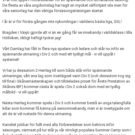
De flesta av våra ungdomslag har tagit en mycket välförtjänt vila men för
våra seniorlag har den viktiga försäsongsträningen startat.
I år är vi för första gången inte nykomlingar i världens bästa liga, SSL!
Bragden i Växjö gjorde att vi än en gång får se innebandy i världsklass i lilla
Höllviken, riktigt häftigt tycker jag!
Vårt Damlag har fått in flera nya spelare och ledare och står nu inför en
spännande utmaning i Div 2 och med ett tydligt mål - vi vill uppåt i
systemet!
Vi har ju dessutom 2 Herrlag till som båda står inför spännande
utmaningar, vårt ena lag som överlägset vann Div 3 (och dessutom tog sig
till final i Skånemästerskapen och tilldelades priset för Årets Prestation av
Skånes IBF) kommer nästa år spela i Div 2 också dom med en tydlig
målbild - vi vill uppåt!
Nästa Herrlag kommer spela i Div 3 och kommer bestå av unga talangfulla
killar som kommer få känna på seniorinnebandy, men vi är övertygade om
att de är väl rustade för denna utmaning.
Kansliet jobbar för fullt med alla förberedelser som behövs inför
säsongen, närmast på tur står ju vår otroligt populära Summer Camp som i