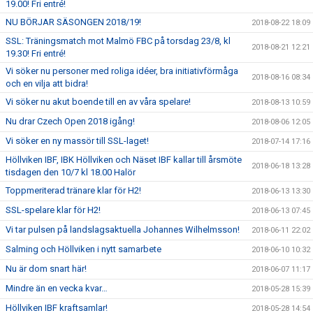
19.00! Fri entré!
NU BÖRJAR SÄSONGEN 2018/19!
2018-08-22 18:09
SSL: Träningsmatch mot Malmö FBC på torsdag 23/8, kl
2018-08-21 12:21
19.30! Fri entré!
Vi söker nu personer med roliga idéer, bra initiativförmåga
2018-08-16 08:34
och en vilja att bidra!
Vi söker nu akut boende till en av våra spelare!
2018-08-13 10:59
Nu drar Czech Open 2018 igång!
2018-08-06 12:05
Vi söker en ny massör till SSL-laget!
2018-07-14 17:16
Höllviken IBF, IBK Höllviken och Näset IBF kallar till årsmöte
2018-06-18 13:28
tisdagen den 10/7 kl 18.00 Halör
Toppmeriterad tränare klar för H2!
2018-06-13 13:30
SSL-spelare klar för H2!
2018-06-13 07:45
Vi tar pulsen på landslagsaktuella Johannes Wilhelmsson!
2018-06-11 22:02
Salming och Höllviken i nytt samarbete
2018-06-10 10:32
Nu är dom snart här!
2018-06-07 11:17
Mindre än en vecka kvar…
2018-05-28 15:39
Höllviken IBF kraftsamlar!
2018-05-28 14:54