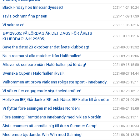
Black Friday hos Innebandyesset!
2021-11-24 10:24
Tävla och vinn fina priser!
2021-11-09 17:39
Vi saknar er!
2021-11-05 13:16
&#129505; PÅ LÖRDAG ÄR DET DAGS FÖR ÅRETS
2021-10-18 12:16
KLUBBDAG! &#129505;
Save the date! 23 oktober är det årets klubbdag!
2021-09-30 13:32
Nu streamar vi alla matcher från Halörhallen!
2021-09-23 12:06
Allsvensk seriepremiär i Halörhallen på lördag!
2021-09-15 15:50
Svenska Cupen i Halörhallen ikväll!
2021-08-27 14:44
Välkommen att prova världens roligaste sport - innebandy!
2021-08-25 15:11
Vi söker fler engagerade styrelseledamöter!
2021-07-23 18:17
Höllviken IBF, Gårdarike IBK och Näset IBF kallar till årsmöte
2021-07-21 09:39
Vi flyttar föreläsningen med Niklas Nordén!
2021-06-24 15:08
Föreläsning: Framtidens innebandy med Niklas Nordén
2021-06-22 11:11
Sista chansen att anmäla sig till årets Summer Camp!
2021-06-09 10:33
Medlemserbjudande: Win-Win med Salming!
2021-06-01 13:28