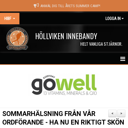
ANMÄL DIG TILL ÅRETS SUMMER CAMP!
HIBF
LOGGA IN
HÖLLVIKEN INNEBANDY
HELT VANLIGA STJÄRNOR.
HEM
HALÖRSTREAM
MATCHER
NYHETER
SOMMARHÄLSNING FRÅN VÅR
<
>
KALENDER
ORDFÖRANDE - HA NU EN RIKTIGT SKÖN