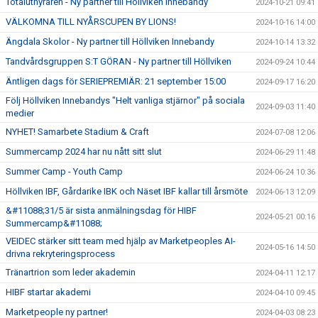
Totaluthyraren - Ny partner till Höllviken Innebandy
2024-10-21 09:41
VÄLKOMNA TILL NYÅRSCUPEN BY LIONS!
2024-10-16 14:00
Ängdala Skolor - Ny partner till Höllviken Innebandy
2024-10-14 13:32
Tandvårdsgruppen S:T GÖRAN - Ny partner till Höllviken
2024-09-24 10:44
Äntligen dags för SERIEPREMIÄR: 21 september 15:00
2024-09-17 16:20
Följ Höllviken Innebandys "Helt vanliga stjärnor" på sociala
2024-09-03 11:40
medier
NYHET! Samarbete Stadium & Craft
2024-07-08 12:06
Summercamp 2024 har nu nått sitt slut
2024-06-29 11:48
Summer Camp - Youth Camp
2024-06-24 10:36
Höllviken IBF, Gårdarike IBK och Näset IBF kallar till årsmöte
2024-06-13 12:09
&#11088;31/5 är sista anmälningsdag för HIBF
2024-05-21 00:16
Summercamp&#11088;
VEIDEC stärker sitt team med hjälp av Marketpeoples AI-
2024-05-16 14:50
drivna rekryteringsprocess
Tränartrion som leder akademin
2024-04-11 12:17
HIBF startar akademi
2024-04-10 09:45
Marketpeople ny partner!
2024-04-03 08:23