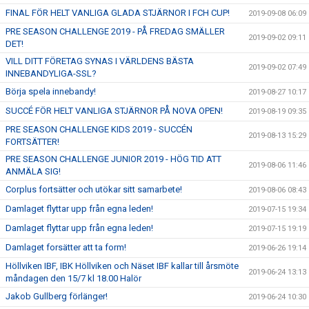
FINAL FÖR HELT VANLIGA GLADA STJÄRNOR I FCH CUP!
2019-09-08 06:09
PRE SEASON CHALLENGE 2019 - PÅ FREDAG SMÄLLER
2019-09-02 09:11
DET!
VILL DITT FÖRETAG SYNAS I VÄRLDENS BÄSTA
2019-09-02 07:49
INNEBANDYLIGA-SSL?
Börja spela innebandy!
2019-08-27 10:17
SUCCÉ FÖR HELT VANLIGA STJÄRNOR PÅ NOVA OPEN!
2019-08-19 09:35
PRE SEASON CHALLENGE KIDS 2019 - SUCCÉN
2019-08-13 15:29
FORTSÄTTER!
PRE SEASON CHALLENGE JUNIOR 2019 - HÖG TID ATT
2019-08-06 11:46
ANMÄLA SIG!
Corplus fortsätter och utökar sitt samarbete!
2019-08-06 08:43
Damlaget flyttar upp från egna leden!
2019-07-15 19:34
Damlaget flyttar upp från egna leden!
2019-07-15 19:19
Damlaget forsätter att ta form!
2019-06-26 19:14
Höllviken IBF, IBK Höllviken och Näset IBF kallar till årsmöte
2019-06-24 13:13
måndagen den 15/7 kl 18.00 Halör
Jakob Gullberg förlänger!
2019-06-24 10:30