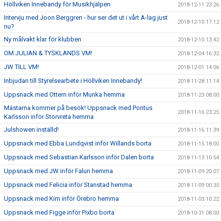
Höllviken Innebandy för Musikhjälpen
2018-12-11 23:26
Intervju med Joon Berggren - hur ser det ut i vårt A-lag just
2018-12-10 17:12
nu?
Ny målvakt klar för klubben
2018-12-10 13:42
OM JULIAN & TYSKLANDS VM!
2018-12-04 16:32
JW TILL VM!
2018-12-01 14:06
Inbjudan till Styrelsearbete i Höllviken Innebandy!
2018-11-28 11:14
Uppsnack med Ottern inför Munka hemma
2018-11-23 08:00
Mästarna kommer på besök! Uppsnack med Pontus
2018-11-16 23:25
Karlsson inför Storvreta hemma
Julshowen inställd!
2018-11-16 11:39
Uppsnack med Ebba Lundqvist inför Willands borta
2018-11-15 18:00
Uppsnack med Sebastian Karlsson inför Dalen borta
2018-11-13 10:54
Uppsnack med JW inför Falun hemma
2018-11-09 20:07
Uppsnack med Felicia inför Stanstad hemma
2018-11-09 00:35
Uppsnack med Kim inför Örebro hemma
2018-11-03 10:22
Uppsnack med Figge inför Pixbo borta
2018-10-31 08:00