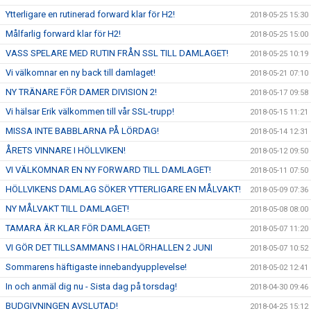
Ytterligare en rutinerad forward klar för H2!
2018-05-25 15:30
Målfarlig forward klar för H2!
2018-05-25 15:00
VASS SPELARE MED RUTIN FRÅN SSL TILL DAMLAGET!
2018-05-25 10:19
Vi välkomnar en ny back till damlaget!
2018-05-21 07:10
NY TRÄNARE FÖR DAMER DIVISION 2!
2018-05-17 09:58
Vi hälsar Erik välkommen till vår SSL-trupp!
2018-05-15 11:21
MISSA INTE BABBLARNA PÅ LÖRDAG!
2018-05-14 12:31
ÅRETS VINNARE I HÖLLVIKEN!
2018-05-12 09:50
VI VÄLKOMNAR EN NY FORWARD TILL DAMLAGET!
2018-05-11 07:50
HÖLLVIKENS DAMLAG SÖKER YTTERLIGARE EN MÅLVAKT!
2018-05-09 07:36
NY MÅLVAKT TILL DAMLAGET!
2018-05-08 08:00
TAMARA ÄR KLAR FÖR DAMLAGET!
2018-05-07 11:20
VI GÖR DET TILLSAMMANS I HALÖRHALLEN 2 JUNI
2018-05-07 10:52
Sommarens häftigaste innebandyupplevelse!
2018-05-02 12:41
In och anmäl dig nu - Sista dag på torsdag!
2018-04-30 09:46
BUDGIVNINGEN AVSLUTAD!
2018-04-25 15:12