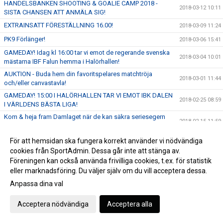
HANDELSBANKEN SHOOTING & GOALIE CAMP 2018 -
2018-03-12 10:11
SISTA CHANSEN ATT ANMÄLA SIG!
EXTRAINSATT FÖRESTÄLLNING 16.00!
2018-03-09 11:24
PK9 Förlänger!
2018-03-06 15:41
GAMEDAY! Idag kl 16:00 tar vi emot de regerande svenska
2018-03-04 10:01
mästarna IBF Falun hemma i Halörhallen!
AUKTION - Buda hem din favoritspelares matchtröja
2018-03-01 11:44
och/eller canvastavla!
GAMEDAY! 15:00 I HALÖRHALLEN TAR VI EMOT IBK DALEN
2018-02-25 08:59
I VÄRLDENS BÄSTA LIGA!
Kom & heja fram Damlaget när de kan säkra seriesegern
2018-02-15 11:59
och en historisk plats i division 1!
HIBF Summer Camp - Platserna på Elite Camp börjar ta slut!
2018-02-13 12:51
För att hemsidan ska fungera korrekt använder vi nödvändiga
cookies från SportAdmin. Dessa går inte att stänga av.
BARNENS FAVORITER BABBLARNA KOMMER TILL
Föreningen kan också använda frivilliga cookies, t.ex. för statistik
HÖLLVIKEN FÖR ATT GE TVÅ FÖRESTÄLLNINGAR - FÖRST
2018-02-12 16:00
TILL KVARN!
eller marknadsföring. Du väljer själv om du vill acceptera dessa.
Innebandyfest i Halörhallen - matchstart 13:00 & 16:00
Anpassa dina val
2018-02-11 10:12
NU ÖPPNAR VI ANMÄLAN FÖR HANDELSBANKEN
2018-02-08 14:38
Acceptera nödvändiga
Acceptera alla
SHOOTING & GOALIE CAMP 2018!
OBS! Ingen träning för födda 12 ikväll. (7/2)
2018-02-07 12:01