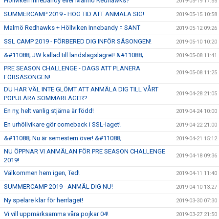
Höllviken Innebandy eller Malmö Redhawks?
2019-05-19 17:55
SUMMERCAMP 2019 - HÖG TID ATT ANMÄLA SIG!
2019-05-15 10:58
Malmö Redhawks + Höllviken Innebandy = SANT
2019-05-12 09:26
SSL CAMP 2019 - FÖRBERED DIG INFÖR SÄSONGEN!
2019-05-10 10:20
&#11088; JW kallad till landslagslägret! &#11088;
2019-05-08 11:41
PRE SEASON CHALLENGE - DAGS ATT PLANERA
2019-05-08 11:25
FÖRSÄSONGEN!
DU HAR VÄL INTE GLÖMT ATT ANMÄLA DIG TILL VÅRT
2019-04-28 21:05
POPULÄRA SOMMARLÄGER?
En ny, helt vanlig stjärna är född!
2019-04-24 10:00
En urhöllvikare gör comeback i SSL-laget!
2019-04-22 21:00
&#11088; Nu är semestern över! &#11088;
2019-04-21 15:12
NU ÖPPNAR VI ANMÄLAN FÖR PRE SEASON CHALLENGE
2019-04-18 09:36
2019!
Välkommen hem igen, Ted!
2019-04-11 11:40
SUMMERCAMP 2019 - ANMÄL DIG NU!
2019-04-10 13:27
Ny spelare klar för herrlaget!
2019-03-30 07:30
Vi vill uppmärksamma våra pojkar 04!
2019-03-27 21:50