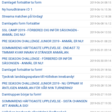
Damlaget fortsätter ta form
2019-06-24 08:15
Ny huvudtränare i D 1
2019-06-16 15:36
Streama matchen på lördag!
2019-06-12 18:38
Damlagets form fortsätter
2019-06-08 16:12
SSL CAMP 2019 - FÖRBERED DIG INFÖR SÄSONGEN -
2019-06-04 13:55
ANMÄL DIG NU!
PRE SEASON CHALLENGE JUNIOR 2019 - ANMÄL ER NU!
2019-06-01 08:23
SOMMARENS HÄFTIGASTE UPPLEVELSE - ENDAST 72
2019-05-31 09:14
TIMMAR KVAR INNAN VI STÄNGER ANMÄLAN.
PRE SEASON CHALLENGE - FÖRBERED ER INFÖR
2019-05-30 09:14
SÄSONGEN - ANMÄL ER NU!
Damlaget fortsätter ta form!
2019-05-29 18:56
Tjeckisk landslagsspelare till Höllviken Innebandy!
2019-05-29 13:22
PRE SEASON CHALLENGE JUNIOR 2019 - NU ÖPPNAR VI
2019-05-28 15:34
ÄNTLIGEN ANMÄLAN FÖR VÅR NYA TURNERING!
Damtruppen börjar ta form!
2019-05-27 19:59
SOMMARENS HÄFTIGASTE UPPLEVELSE - SISTA CHANSEN
2019-05-27 19:35
ATT ANMÄLA SIG!