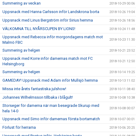
Summering av veckan
2018-10-29 00:06
Uppsnack med Hanna Carlsson inför Landskrona borta
2018-10-26 19:04
Uppsnack med Linus Bergström inför Sirius hemma
2018-10-26 18:56
VÄLKOMNA TILL NYÅRSCUPEN BY LIONS!
2018-10-24 11:48
Uppsnack med Rebecca inför morgondagens match mot
2018-10-23 11:30
Malmö FBC
Summering av helgen
2018-10-21 23:52
Uppsnack med Korre inför damernas match mot FC
2018-10-21 12:50
Helsingborg
Summering av helgen
2018-10-14 19:25
GAMEDAY! Uppsnack med Adam inför Mullsjö hemma
2018-10-13 11:02
Missa inte årets fantastiska julshow!
2018-10-11 08:40
Johannes Wilhelmsson tillbaka i blågult!
2018-10-08 10:38
Storseger för damerna när man besegrade Skurup med
2018-10-08 00:07
hela 14-0
Uppsnack med Simo inför damernas första bortamatch
2018-10-07 00:01
Förlust för herrarna
2018-10-06 20:25
Uppsnack med Pontus inför Jönköping borta