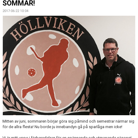
SOMMAR!
MEDLEMSKAP
2017-06-22 10:04
OM FÖRENINGEN
KONTAKT
Mitten av juni, sommaren börjar göra sig påmind och semestrar närmar sig
för de allra flesta! Nu borde ju innebandyn gå på sparlåga men icke!
Vi är mitt uppe i förberedelser för en spännande och utmanande säsong!