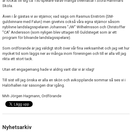
år lockat till sig ca 150 spelare varav många övernattar i Stora Hammars
Skola.
Även i år gästas vi av stjärnor, vad sägs om Rasmus Enström (SM-
guldvinnare med Falun) men givetvis också våra egna stjärnor såsom
nyblivne landslagsspelaren Johannes ”JW” Wilhelmsson och Christoffer
”CA” Andersson (som nyligen blev uttagen till Guldsteget som är ett
program för blivande landslagsspelare).
Som ordförande är jag väldigt stolt över vår fina verksamhet och jag vet hur
mycket tid som läggs ner av många inom föreningen och till er alla vill jag
rikta ett stort tack.
Utan ert engagemang hade vi aldrig varit där vi är idag!
Till sist vill jag önska er alla en skön och avkopplande sommar så ses vi i
Halörhallen när säsongen drar igång.
Mvh Jörgen Hagmann, Ordförande
Nyhetsarkiv