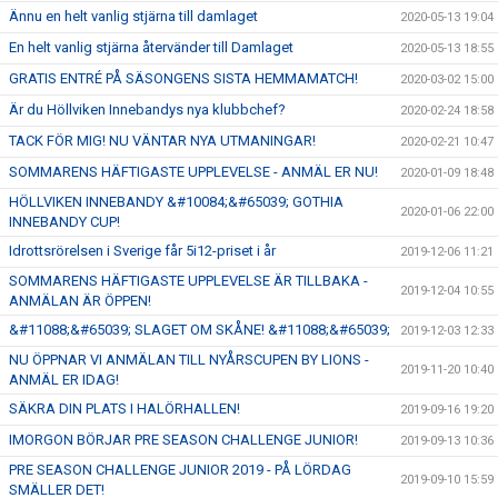
Ännu en helt vanlig stjärna till damlaget
2020-05-13 19:04
En helt vanlig stjärna återvänder till Damlaget
2020-05-13 18:55
GRATIS ENTRÉ PÅ SÄSONGENS SISTA HEMMAMATCH!
2020-03-02 15:00
Är du Höllviken Innebandys nya klubbchef?
2020-02-24 18:58
TACK FÖR MIG! NU VÄNTAR NYA UTMANINGAR!
2020-02-21 10:47
SOMMARENS HÄFTIGASTE UPPLEVELSE - ANMÄL ER NU!
2020-01-09 18:48
HÖLLVIKEN INNEBANDY &#10084;&#65039; GOTHIA
2020-01-06 22:00
INNEBANDY CUP!
Idrottsrörelsen i Sverige får 5i12-priset i år
2019-12-06 11:21
SOMMARENS HÄFTIGASTE UPPLEVELSE ÄR TILLBAKA -
2019-12-04 10:55
ANMÄLAN ÄR ÖPPEN!
&#11088;&#65039; SLAGET OM SKÅNE! &#11088;&#65039;
2019-12-03 12:33
NU ÖPPNAR VI ANMÄLAN TILL NYÅRSCUPEN BY LIONS -
2019-11-20 10:40
ANMÄL ER IDAG!
SÄKRA DIN PLATS I HALÖRHALLEN!
2019-09-16 19:20
IMORGON BÖRJAR PRE SEASON CHALLENGE JUNIOR!
2019-09-13 10:36
PRE SEASON CHALLENGE JUNIOR 2019 - PÅ LÖRDAG
2019-09-10 15:59
SMÄLLER DET!