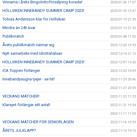
Vinnarna i årets Bingolottoförsäljning korade!
2023-01-26 11:07
HÖLLVIKEN INNEBANDY SUMMER CAMP 2023!
2023-01-25 13:47
Tobias Andersson klar för Höllviken
2023-01-19 21:39
Mindre än 24h kvar
2023-01-13 21:33
Publikmatch
2023-01-08 11:55
Årets publikmatch närmar sig
2022-12-20 14:33
Nytt samarbete med Idrottshälsan
2022-12-14 21:15
HÖLLVIKEN INNEBANDY SUMMER CAMP 2023!
2022-12-07 13:26
ICA Toppen förlänger
2022-12-03 10:09
Innebandysugna tjejer - se hit!
2022-11-29 20:46
2022-11-27 20:59
VECKANS MATCHER!
2022-11-23 11:23
Klarsynt förlänger sitt avtal!
2022-11-21 19:24
2022-11-17 11:03
VECKANS MATCHER FÖR SENIORLAGEN
2022-11-16 10:59
ÅRETS JULKLAPP?
2022-11-14 19:15