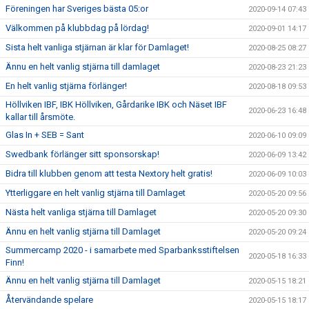
Föreningen har Sveriges bästa 05:or
2020-09-14 07:43
Välkommen på klubbdag på lördag!
2020-09-01 14:17
Sista helt vanliga stjärnan är klar för Damlaget!
2020-08-25 08:27
Ännu en helt vanlig stjärna till damlaget
2020-08-23 21:23
En helt vanlig stjärna förlänger!
2020-08-18 09:53
Höllviken IBF, IBK Höllviken, Gårdarike IBK och Näset IBF
2020-06-23 16:48
kallar till årsmöte.
Glas In + SEB = Sant
2020-06-10 09:09
Swedbank förlänger sitt sponsorskap!
2020-06-09 13:42
Bidra till klubben genom att testa Nextory helt gratis!
2020-06-09 10:03
Ytterliggare en helt vanlig stjärna till Damlaget
2020-05-20 09:56
Nästa helt vanliga stjärna till Damlaget
2020-05-20 09:30
Ännu en helt vanlig stjärna till Damlaget
2020-05-20 09:24
Summercamp 2020 - i samarbete med Sparbanksstiftelsen
2020-05-18 16:33
Finn!
Ännu en helt vanlig stjärna till Damlaget
2020-05-15 18:21
Återvändande spelare
2020-05-15 18:17