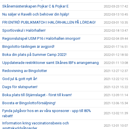
Skånemästerskapen Pojkar C & Pojkar E
2022-03-23 17:42
Nu säljer vi Ravelli och behöver din hjälp!
2022-03-13 10:45
FRI ENTRÉ! PUBLIKMATCH I HALÖRHALLEN PÅ LÖRDAG!
2022-03-01 10:35
Sportlovskul i Halörhallen!
2022-02-18 13:47
Regionslutspel USM P16 i Halörhallen imorgon!
2022-02-04 09:44
Bingolotto-tävlingen är avgjord!
2022-01-17 16:51
Boka din plats på Summer Camp 2022!
2022-01-12 18:50
Uppdaterade restriktioner samt Skånes IBFs arrangemang
2022-01-11 13:08
Redovisning av Bingolotter
2021-12-27 12:37
God jul & gott nytt år!
2021-12-22 12:15
Dags för slutspurten!
2021-12-21 15:22
Boka plats till Stjärnslaget - först till kvarn!
2021-12-09 11:14
Boosta er Bingolottoförsäljning!
2021-12-06 15:34
Fynda julgåvor hos en av våra sponsorer - upp till 80%
2021-12-02 11:39
rabatt!
Information kring vaccinationsbevis och
2021-12-01 10:07
smittskyddsåtgärder