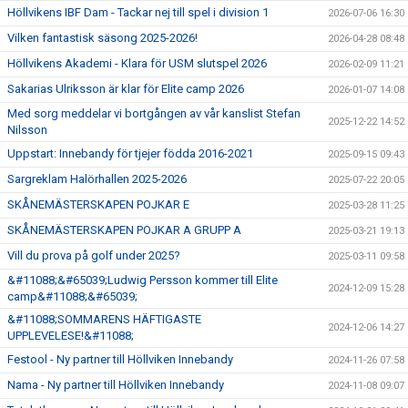
Höllvikens IBF Dam - Tackar nej till spel i division 1
2026-07-06 16:30
Vilken fantastisk säsong 2025-2026!
2026-04-28 08:48
Höllvikens Akademi - Klara för USM slutspel 2026
2026-02-09 11:21
Sakarias Ulriksson är klar för Elite camp 2026
2026-01-07 14:08
Med sorg meddelar vi bortgången av vår kanslist Stefan
2025-12-22 14:52
Nilsson
Uppstart: Innebandy för tjejer födda 2016-2021
2025-09-15 09:43
Sargreklam Halörhallen 2025-2026
2025-07-22 20:05
SKÅNEMÄSTERSKAPEN POJKAR E
2025-03-28 11:25
SKÅNEMÄSTERSKAPEN POJKAR A GRUPP A
2025-03-21 19:13
Vill du prova på golf under 2025?
2025-03-11 09:58
&#11088;&#65039;Ludwig Persson kommer till Elite
2024-12-09 15:28
camp&#11088;&#65039;
&#11088;SOMMARENS HÄFTIGASTE
2024-12-06 14:27
UPPLEVELESE!&#11088;
Festool - Ny partner till Höllviken Innebandy
2024-11-26 07:58
Nama - Ny partner till Höllviken Innebandy
2024-11-08 09:07