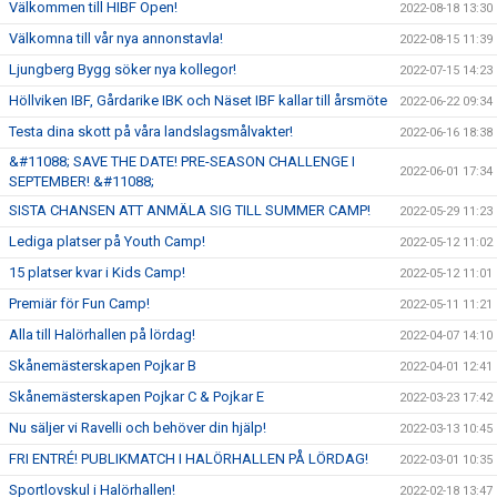
Välkommen till HIBF Open!
2022-08-18 13:30
Välkomna till vår nya annonstavla!
2022-08-15 11:39
Ljungberg Bygg söker nya kollegor!
2022-07-15 14:23
Höllviken IBF, Gårdarike IBK och Näset IBF kallar till årsmöte
2022-06-22 09:34
Testa dina skott på våra landslagsmålvakter!
2022-06-16 18:38
&#11088; SAVE THE DATE! PRE-SEASON CHALLENGE I
2022-06-01 17:34
SEPTEMBER! &#11088;
SISTA CHANSEN ATT ANMÄLA SIG TILL SUMMER CAMP!
2022-05-29 11:23
Lediga platser på Youth Camp!
2022-05-12 11:02
15 platser kvar i Kids Camp!
2022-05-12 11:01
Premiär för Fun Camp!
2022-05-11 11:21
Alla till Halörhallen på lördag!
2022-04-07 14:10
Skånemästerskapen Pojkar B
2022-04-01 12:41
Skånemästerskapen Pojkar C & Pojkar E
2022-03-23 17:42
Nu säljer vi Ravelli och behöver din hjälp!
2022-03-13 10:45
FRI ENTRÉ! PUBLIKMATCH I HALÖRHALLEN PÅ LÖRDAG!
2022-03-01 10:35
Sportlovskul i Halörhallen!
2022-02-18 13:47