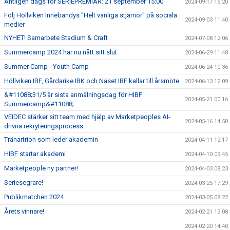
Äntligen dags för SERIEPREMIÄR: 21 september 15:00
2024-09-17 16:20
Följ Höllviken Innebandys "Helt vanliga stjärnor" på sociala
2024-09-03 11:40
medier
NYHET! Samarbete Stadium & Craft
2024-07-08 12:06
Summercamp 2024 har nu nått sitt slut
2024-06-29 11:48
Summer Camp - Youth Camp
2024-06-24 10:36
Höllviken IBF, Gårdarike IBK och Näset IBF kallar till årsmöte
2024-06-13 12:09
&#11088;31/5 är sista anmälningsdag för HIBF
2024-05-21 00:16
Summercamp&#11088;
VEIDEC stärker sitt team med hjälp av Marketpeoples AI-
2024-05-16 14:50
drivna rekryteringsprocess
Tränartrion som leder akademin
2024-04-11 12:17
HIBF startar akademi
2024-04-10 09:45
Marketpeople ny partner!
2024-04-03 08:23
Seriesegrare!
2024-03-25 17:29
Publikmatchen 2024
2024-03-05 08:22
Årets vinnare!
2024-02-21 13:08
2024-02-20 14:40