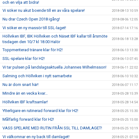
och en vilja att bidra!
Vi söker nu akut boende till en av våra spelare!
2018-08-13 10:59
Nu drar Czech Open 2018 igång!
2018-08-06 12:05
Vi söker en ny massör till SSL-laget!
2018-07-14 17:16
Höllviken IBF, IBK Höllviken och Näset IBF kallar till årsmöte
2018-06-18 13:28
tisdagen den 10/7 kl 18.00 Halör
Toppmeriterad tränare klar för H2!
2018-06-13 13:30
SSL-spelare klar för H2!
2018-06-13 07:45
Vi tar pulsen på landslagsaktuella Johannes Wilhelmsson!
2018-06-11 22:02
Salming och Höllviken i nytt samarbete
2018-06-10 10:32
Nu är dom snart här!
2018-06-07 11:17
Mindre än en vecka kvar…
2018-05-28 15:39
Höllviken IBF kraftsamlar!
2018-05-28 14:54
Ytterligare en rutinerad forward klar för H2!
2018-05-25 15:30
Målfarlig forward klar för H2!
2018-05-25 15:00
VASS SPELARE MED RUTIN FRÅN SSL TILL DAMLAGET!
2018-05-25 10:19
Vi välkomnar en ny back till damlaget!
2018-05-21 07:10