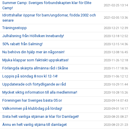
Summer Camp: Sveriges förbundskapten klar för Elite
2021-02-25 13:14
Camp!
Idrottshallar öppnar för barn/ungdomar, födda 2002 och
2021-02-05 13:36
senare
Träningsstopp
2020-12-21 12:39
Julhälsning från Höllviken Innebandy!
2020-12-18 12:52
50% rabatt från Salming!
2020-12-15 14:36
Nu behövs din hjälp mer än någonsin!
2020-12-08 16:45
Mjuka klappar som faktiskt uppskattas!
2020-11-26 12:18
Förlängda skärpta allmänna råd i Skåne
2020-11-17 18:36
Loppis på söndag 8 nov kl 12-14!
2020-11-06 12:12
Uppdaterade och förtydligande av råd
2020-10-29 11:44
Mycket viktig information till alla medlemmar!
2020-10-28 15:26
Föreningen har Sveriges bästa 05:or
2020-09-14 07:43
Välkommen på klubbdag på lördag!
2020-09-01 14:17
Sista helt vanliga stjärnan är klar för Damlaget!
2020-08-25 08:27
Ännu en helt vanlig stjärna till damlaget
2020-08-23 21:23