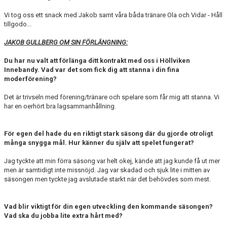
Vi tog oss ett snack med Jakob samt våra båda tränare Ola och Vidar - Håll
tillgodo...
JAKOB GULLBERG OM SIN FÖRLÄNGNING:
Du har nu valt att förlänga ditt kontrakt med oss i Höllviken
Innebandy. Vad var det som fick dig att stanna i din fina
moderförening?
Det är trivseln med förening/tränare och spelare som får mig att stanna. Vi
har en oerhört bra lagsammanhållning.
För egen del hade du en riktigt stark säsong där du gjorde otroligt
många snygga mål. Hur känner du själv att spelet fungerat?
Jag tyckte att min förra säsong var helt okej, kände att jag kunde få ut mer
men är samtidigt inte missnöjd. Jag var skadad och sjuk lite i mitten av
säsongen men tyckte jag avslutade starkt när det behövdes som mest.
Vad blir viktigt för din egen utveckling den kommande säsongen?
Vad ska du jobba lite extra hårt med?