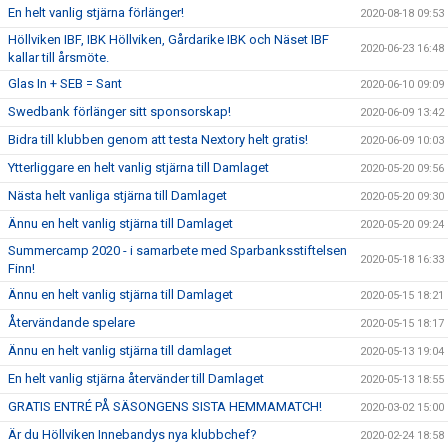
En helt vanlig stjärna förlänger!
2020-08-18 09:53
Höllviken IBF, IBK Höllviken, Gårdarike IBK och Näset IBF
2020-06-23 16:48
kallar till årsmöte.
Glas In + SEB = Sant
2020-06-10 09:09
Swedbank förlänger sitt sponsorskap!
2020-06-09 13:42
Bidra till klubben genom att testa Nextory helt gratis!
2020-06-09 10:03
Ytterliggare en helt vanlig stjärna till Damlaget
2020-05-20 09:56
Nästa helt vanliga stjärna till Damlaget
2020-05-20 09:30
Ännu en helt vanlig stjärna till Damlaget
2020-05-20 09:24
Summercamp 2020 - i samarbete med Sparbanksstiftelsen
2020-05-18 16:33
Finn!
Ännu en helt vanlig stjärna till Damlaget
2020-05-15 18:21
Återvändande spelare
2020-05-15 18:17
Ännu en helt vanlig stjärna till damlaget
2020-05-13 19:04
En helt vanlig stjärna återvänder till Damlaget
2020-05-13 18:55
GRATIS ENTRÉ PÅ SÄSONGENS SISTA HEMMAMATCH!
2020-03-02 15:00
Är du Höllviken Innebandys nya klubbchef?
2020-02-24 18:58