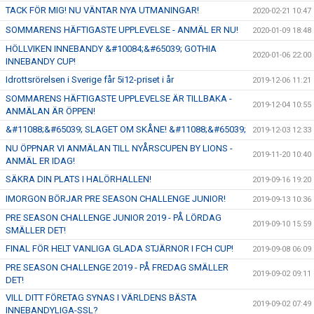
TACK FÖR MIG! NU VÄNTAR NYA UTMANINGAR!
2020-02-21 10:47
SOMMARENS HÄFTIGASTE UPPLEVELSE - ANMÄL ER NU!
2020-01-09 18:48
HÖLLVIKEN INNEBANDY &#10084;&#65039; GOTHIA
2020-01-06 22:00
INNEBANDY CUP!
Idrottsrörelsen i Sverige får 5i12-priset i år
2019-12-06 11:21
SOMMARENS HÄFTIGASTE UPPLEVELSE ÄR TILLBAKA -
2019-12-04 10:55
ANMÄLAN ÄR ÖPPEN!
&#11088;&#65039; SLAGET OM SKÅNE! &#11088;&#65039;
2019-12-03 12:33
NU ÖPPNAR VI ANMÄLAN TILL NYÅRSCUPEN BY LIONS -
2019-11-20 10:40
ANMÄL ER IDAG!
SÄKRA DIN PLATS I HALÖRHALLEN!
2019-09-16 19:20
IMORGON BÖRJAR PRE SEASON CHALLENGE JUNIOR!
2019-09-13 10:36
PRE SEASON CHALLENGE JUNIOR 2019 - PÅ LÖRDAG
2019-09-10 15:59
SMÄLLER DET!
FINAL FÖR HELT VANLIGA GLADA STJÄRNOR I FCH CUP!
2019-09-08 06:09
PRE SEASON CHALLENGE 2019 - PÅ FREDAG SMÄLLER
2019-09-02 09:11
DET!
VILL DITT FÖRETAG SYNAS I VÄRLDENS BÄSTA
2019-09-02 07:49
INNEBANDYLIGA-SSL?