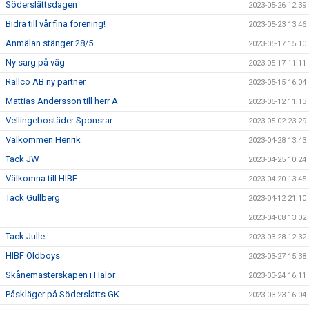
Söderslättsdagen
2023-05-26 12:39
Bidra till vår fina förening!
2023-05-23 13:46
Anmälan stänger 28/5
2023-05-17 15:10
Ny sarg på väg
2023-05-17 11:11
Rallco AB ny partner
2023-05-15 16:04
Mattias Andersson till herr A
2023-05-12 11:13
Vellingebostäder Sponsrar
2023-05-02 23:29
Välkommen Henrik
2023-04-28 13:43
Tack JW
2023-04-25 10:24
Välkomna till HIBF
2023-04-20 13:45
Tack Gullberg
2023-04-12 21:10
2023-04-08 13:02
Tack Julle
2023-03-28 12:32
HIBF Oldboys
2023-03-27 15:38
Skånemästerskapen i Halör
2023-03-24 16:11
Påskläger på Söderslätts GK
2023-03-23 16:04