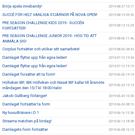
Börja spela innebandy!
2019-08-27 10:17
SUCCÉ FÖR HELT VANLIGA STJÄRNOR PÅ NOVA OPEN!
2019-08-19 09:35
PRE SEASON CHALLENGE KIDS 2019 - SUCCÉN
2019-08-13 15:29
FORTSÄTTER!
PRE SEASON CHALLENGE JUNIOR 2019 - HÖG TID ATT
2019-08-06 11:46
ANMÄLA SIG!
Corplus fortsätter och utökar sitt samarbete!
2019-08-06 08:43
Damlaget flyttar upp från egna leden!
2019-07-15 19:34
Damlaget flyttar upp från egna leden!
2019-07-15 19:19
Damlaget forsätter att ta form!
2019-06-26 19:14
Höllviken IBF, IBK Höllviken och Näset IBF kallar till årsmöte
2019-06-24 13:13
måndagen den 15/7 kl 18.00 Halör
Jakob Gullberg förlänger!
2019-06-24 10:30
Damlaget fortsätter ta form
2019-06-24 08:15
Ny huvudtränare i D 1
2019-06-16 15:36
Streama matchen på lördag!
2019-06-12 18:38
Damlagets form fortsätter
2019-06-08 16:12