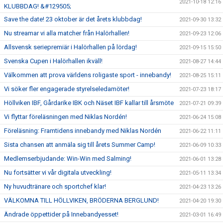
2021-10-18 12:16
KLUBBDAG! &#129505;
Save the date! 23 oktober är det årets klubbdag!
2021-09-30 13:32
Nu streamar vi alla matcher från Halörhallen!
2021-09-23 12:06
Allsvensk seriepremiär i Halörhallen på lördag!
2021-09-15 15:50
Svenska Cupen i Halörhallen ikväll!
2021-08-27 14:44
Välkommen att prova världens roligaste sport - innebandy!
2021-08-25 15:11
Vi söker fler engagerade styrelseledamöter!
2021-07-23 18:17
Höllviken IBF, Gårdarike IBK och Näset IBF kallar till årsmöte
2021-07-21 09:39
Vi flyttar föreläsningen med Niklas Nordén!
2021-06-24 15:08
Föreläsning: Framtidens innebandy med Niklas Nordén
2021-06-22 11:11
Sista chansen att anmäla sig till årets Summer Camp!
2021-06-09 10:33
Medlemserbjudande: Win-Win med Salming!
2021-06-01 13:28
Nu fortsätter vi vår digitala utveckling!
2021-05-11 13:34
Ny huvudtränare och sportchef klar!
2021-04-23 13:26
VÄLKOMNA TILL HÖLLVIKEN, BRÖDERNA BERGLUND!
2021-04-20 19:30
Ändrade öppettider på Innebandyesset!
2021-03-01 16:49