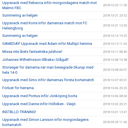
Uppsnack med Rebecca inför morgondagens match mot
2018-10-23 11:30
Malmö FBC
Summering av helgen
2018-10-21 23:52
Uppsnack med Korre inför damernas match mot FC
2018-10-21 12:50
Helsingborg
Summering av helgen
2018-10-14 19:25
GAMEDAY! Uppsnack med Adam inför Mullsjö hemma
2018-10-13 11:02
Missa inte årets fantastiska julshow!
2018-10-11 08:40
Johannes Wilhelmsson tillbaka i blågult!
2018-10-08 10:38
Storseger för damerna när man besegrade Skurup med
2018-10-08 00:07
hela 14-0
Uppsnack med Simo inför damernas första bortamatch
2018-10-07 00:01
Förlust för herrarna
2018-10-06 20:25
Uppsnack med Pontus inför Jönköping borta
2018-10-06 08:00
Uppsnack med Danne inför Höllviken - Växjö
2018-10-02 20:21
INSTÄLLD TRÄNING!
2018-10-01 13:47
Uppsnack med Simon Larsson inför morgondagens
2018-09-29 11:46
bortamatch