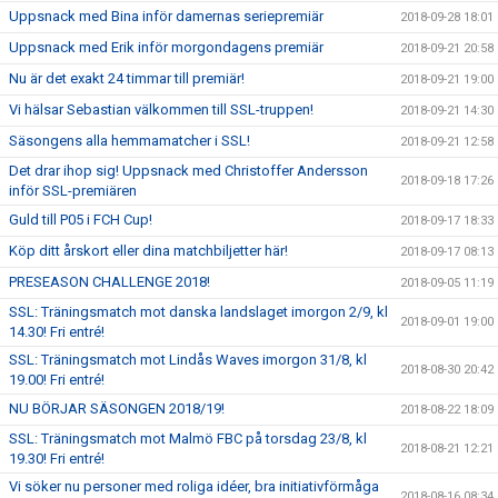
Uppsnack med Bina inför damernas seriepremiär
2018-09-28 18:01
Uppsnack med Erik inför morgondagens premiär
2018-09-21 20:58
Nu är det exakt 24 timmar till premiär!
2018-09-21 19:00
Vi hälsar Sebastian välkommen till SSL-truppen!
2018-09-21 14:30
Säsongens alla hemmamatcher i SSL!
2018-09-21 12:58
Det drar ihop sig! Uppsnack med Christoffer Andersson
2018-09-18 17:26
inför SSL-premiären
Guld till P05 i FCH Cup!
2018-09-17 18:33
Köp ditt årskort eller dina matchbiljetter här!
2018-09-17 08:13
PRESEASON CHALLENGE 2018!
2018-09-05 11:19
SSL: Träningsmatch mot danska landslaget imorgon 2/9, kl
2018-09-01 19:00
14.30! Fri entré!
SSL: Träningsmatch mot Lindås Waves imorgon 31/8, kl
2018-08-30 20:42
19.00! Fri entré!
NU BÖRJAR SÄSONGEN 2018/19!
2018-08-22 18:09
SSL: Träningsmatch mot Malmö FBC på torsdag 23/8, kl
2018-08-21 12:21
19.30! Fri entré!
Vi söker nu personer med roliga idéer, bra initiativförmåga
2018-08-16 08:34