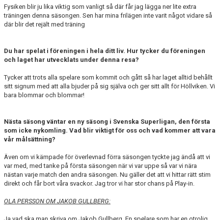
Fysiken blir ju lika viktig som vanligt så där får jag lägga ner lite extra
träningen denna säsongen. Sen har mina frilägen inte varit något vidare så
där blir det rejält med träning
Du har spelat i föreningen i hela ditt liv. Hur tycker du föreningen
och laget har utvecklats under denna resa?
Tycker att trots alla spelare som kommit och gått så har laget alltid behållt
sitt signum med att alla bjuder på sig själva och ger sitt allt för Höllviken. Vi
bara blommar och blommar!
Nästa säsong väntar en ny säsong i Svenska Superligan, den första
som icke nykomling. Vad blir viktigt för oss och vad kommer att vara
vår målsättning?
Även om vi kämpade för överlevnad förra säsongen tyckte jag ändå att vi
var med, med tanke på första säsongen när vi var uppe så var vi nära
nästan varje match den andra säsongen. Nu gäller det att vi hittar rätt stim
direkt och får bort våra svackor. Jag tror vi har stor chans på Play-in.
OLA PERSSON OM JAKOB GULLBERG:
Ja vad ska man skriva om Jakob Gullberg. En spelare som har en otrolig