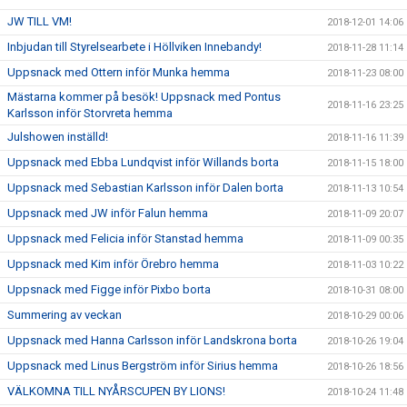
JW TILL VM!
2018-12-01 14:06
Inbjudan till Styrelsearbete i Höllviken Innebandy!
2018-11-28 11:14
Uppsnack med Ottern inför Munka hemma
2018-11-23 08:00
Mästarna kommer på besök! Uppsnack med Pontus
2018-11-16 23:25
Karlsson inför Storvreta hemma
Julshowen inställd!
2018-11-16 11:39
Uppsnack med Ebba Lundqvist inför Willands borta
2018-11-15 18:00
Uppsnack med Sebastian Karlsson inför Dalen borta
2018-11-13 10:54
Uppsnack med JW inför Falun hemma
2018-11-09 20:07
Uppsnack med Felicia inför Stanstad hemma
2018-11-09 00:35
Uppsnack med Kim inför Örebro hemma
2018-11-03 10:22
Uppsnack med Figge inför Pixbo borta
2018-10-31 08:00
Summering av veckan
2018-10-29 00:06
Uppsnack med Hanna Carlsson inför Landskrona borta
2018-10-26 19:04
Uppsnack med Linus Bergström inför Sirius hemma
2018-10-26 18:56
VÄLKOMNA TILL NYÅRSCUPEN BY LIONS!
2018-10-24 11:48