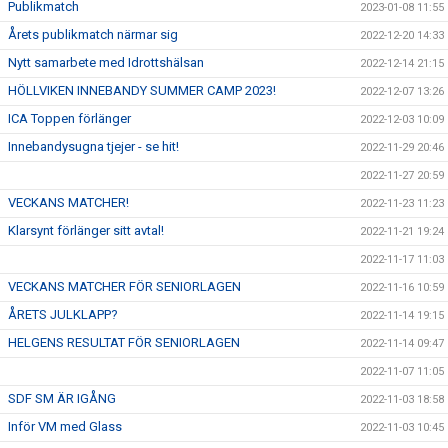
Publikmatch
2023-01-08 11:55
Årets publikmatch närmar sig
2022-12-20 14:33
Nytt samarbete med Idrottshälsan
2022-12-14 21:15
HÖLLVIKEN INNEBANDY SUMMER CAMP 2023!
2022-12-07 13:26
ICA Toppen förlänger
2022-12-03 10:09
Innebandysugna tjejer - se hit!
2022-11-29 20:46
2022-11-27 20:59
VECKANS MATCHER!
2022-11-23 11:23
Klarsynt förlänger sitt avtal!
2022-11-21 19:24
2022-11-17 11:03
VECKANS MATCHER FÖR SENIORLAGEN
2022-11-16 10:59
ÅRETS JULKLAPP?
2022-11-14 19:15
HELGENS RESULTAT FÖR SENIORLAGEN
2022-11-14 09:47
2022-11-07 11:05
SDF SM ÄR IGÅNG
2022-11-03 18:58
Inför VM med Glass
2022-11-03 10:45