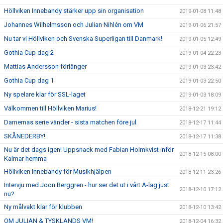
Höllviken Innebandy stärker upp sin organisation
2019-01-08 11:48
Johannes Wilhelmsson och Julian Nihlén om VM
2019-01-06 21:57
Nu tar vi Höllviken och Svenska Superligan till Danmark!
2019-01-05 12:49
Gothia Cup dag 2
2019-01-04 22:23
Mattias Andersson förlänger
2019-01-03 23:42
Gothia Cup dag 1
2019-01-03 22:50
Ny spelare klar för SSL-laget
2019-01-03 18:09
Välkommen till Höllviken Marius!
2018-12-21 19:12
Damernas serie vänder - sista matchen före jul
2018-12-17 11:44
SKÅNEDERBY!
2018-12-17 11:38
Nu är det dags igen! Uppsnack med Fabian Holmkvist inför
2018-12-15 08:00
Kalmar hemma
Höllviken Innebandy för Musikhjälpen
2018-12-11 23:26
Intervju med Joon Berggren - hur ser det ut i vårt A-lag just
2018-12-10 17:12
nu?
Ny målvakt klar för klubben
2018-12-10 13:42
OM JULIAN & TYSKLANDS VM!
2018-12-04 16:32