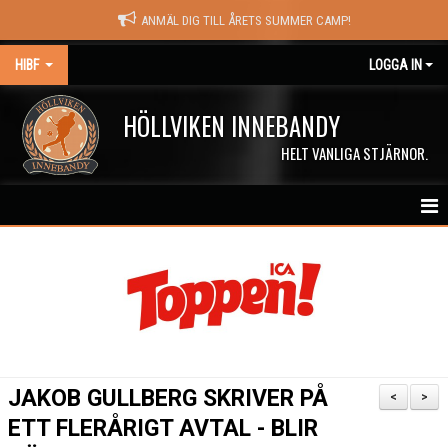
ANMÄL DIG TILL ÅRETS SUMMER CAMP!
HIBF
LOGGA IN
HÖLLVIKEN INNEBANDY
HELT VANLIGA STJÄRNOR.
HEM
HALÖRSTREAM
MATCHER
NYHETER
JAKOB GULLBERG SKRIVER PÅ
<
>
KALENDER
ETT FLERÅRIGT AVTAL - BLIR