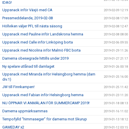
IDAG!
Uppsnack inför Växjö med CA
2019-02-09 12:19
Pressmeddelande, 2019-02-08
2019-02-08 17:09
Höllviken väljer PFL till nästa säsong
2019-02-08 12:47
Uppsnack med Pauline inför Landskrona hemma
2019-02-08 08:00
Uppsnack med Calle inför Linköping borta
2019-02-06 09:55
Uppsnack med Nicolina inför Malmö FBC borta
2019-01-29 11:26
Damerna obesegrade hittills under 2019
2019-01-27 21:17
Ny spelare utlånad till damlaget
2019-01-26 00:18
Uppsnack med Miranda inför Helsingborg hemma (dam
2019-01-25 16:00
div.1)
JW till Finnkampen!
2019-01-25 11:42
Uppsnack med Fabian inför Helsingborg hemma
2019-01-23 11:20
NU ÖPPNAR VI ANMÄLAN FÖR SUMMERCAMP 2019!
2019-01-18 08:13
Damerna uppmärksammas
2019-01-16 11:02
Tempofylld ”himmaseger” för damerna mot Skurup
2019-01-13 18:12
GAMEDAY x2
2019-01-12 03:15