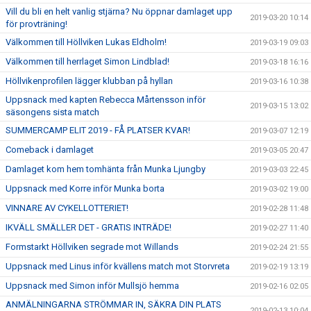
Vill du bli en helt vanlig stjärna? Nu öppnar damlaget upp
2019-03-20 10:14
för provträning!
Välkommen till Höllviken Lukas Eldholm!
2019-03-19 09:03
Välkommen till herrlaget Simon Lindblad!
2019-03-18 16:16
Höllvikenprofilen lägger klubban på hyllan
2019-03-16 10:38
Uppsnack med kapten Rebecca Mårtensson inför
2019-03-15 13:02
säsongens sista match
SUMMERCAMP ELIT 2019 - FÅ PLATSER KVAR!
2019-03-07 12:19
Comeback i damlaget
2019-03-05 20:47
Damlaget kom hem tomhänta från Munka Ljungby
2019-03-03 22:45
Uppsnack med Korre inför Munka borta
2019-03-02 19:00
VINNARE AV CYKELLOTTERIET!
2019-02-28 11:48
IKVÄLL SMÄLLER DET - GRATIS INTRÄDE!
2019-02-27 11:40
Formstarkt Höllviken segrade mot Willands
2019-02-24 21:55
Uppsnack med Linus inför kvällens match mot Storvreta
2019-02-19 13:19
Uppsnack med Simon inför Mullsjö hemma
2019-02-16 02:05
ANMÄLNINGARNA STRÖMMAR IN, SÄKRA DIN PLATS
2019-02-13 10:04