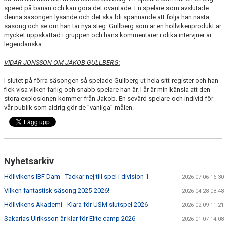
speed på banan och kan göra det oväntade. En spelare som avslutade
denna säsongen lysande och det ska bli spännande att följa han nästa
säsong och se om han tar nya steg. Gullberg som är en höllvikenprodukt är
mycket uppskattad i gruppen och hans kommentarer i olika intervjuer är
legendariska.
VIDAR JONSSON OM JAKOB GULLBERG:
I slutet på förra säsongen så spelade Gullberg ut hela sitt register och han
fick visa vilken farlig och snabb spelare han är. I år är min känsla att den
stora explosionen kommer från Jakob. En sevärd spelare och individ för
vår publik som aldrig gör de ”vanliga” målen.
Nyhetsarkiv
Höllvikens IBF Dam - Tackar nej till spel i division 1
2026-07-06 16:30
Vilken fantastisk säsong 2025-2026!
2026-04-28 08:48
Höllvikens Akademi - Klara för USM slutspel 2026
2026-02-09 11:21
Sakarias Ulriksson är klar för Elite camp 2026
2026-01-07 14:08