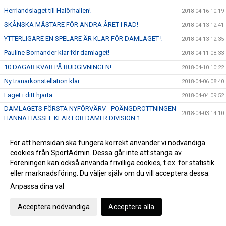
Herrlandslaget till Halörhallen!
2018-04-16 10:19
SKÅNSKA MÄSTARE FÖR ANDRA ÅRET I RAD!
2018-04-13 12:41
YTTERLIGARE EN SPELARE ÄR KLAR FÖR DAMLAGET !
2018-04-13 12:35
Pauline Bornander klar för damlaget!
2018-04-11 08:33
10 DAGAR KVAR PÅ BUDGIVNINGEN!
2018-04-10 10:22
Ny tränarkonstellation klar
2018-04-06 08:40
Laget i ditt hjärta
2018-04-04 09:52
DAMLAGETS FÖRSTA NYFÖRVÄRV - POÄNGDROTTNINGEN
2018-04-03 14:10
HANNA HASSEL KLAR FÖR DAMER DIVISION 1
HIBF Summer Camp 2018 - Anmälningarna strömmar in!
2018-04-02 14:21
För att hemsidan ska fungera korrekt använder vi nödvändiga
Årsfest 2018
2018-03-27 12:01
cookies från SportAdmin. Dessa går inte att stänga av.
Provträna med Höllviken Dam!
2018-03-12 13:24
Föreningen kan också använda frivilliga cookies, t.ex. för statistik
HANDELSBANKEN SHOOTING & GOALIE CAMP 2018 -
eller marknadsföring. Du väljer själv om du vill acceptera dessa.
2018-03-12 10:11
SISTA CHANSEN ATT ANMÄLA SIG!
Anpassa dina val
EXTRAINSATT FÖRESTÄLLNING 16.00!
2018-03-09 11:24
Acceptera nödvändiga
Acceptera alla
PK9 Förlänger!
2018-03-06 15:41
GAMEDAY! Idag kl 16:00 tar vi emot de regerande svenska