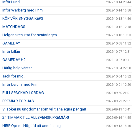
Inför Lund
2022-10-14 20:44
Inför Warberg med Prim
2022-10-14 16:58
KÖP VÅR SNYGGA KEPS
2022-10-13 14:56
MATCHDAGS
2022-10-12 12:18
Helgens resultat för seniorlagen
2022-10-10 19:53
GAMEDAY
2022-10-08 11:32
Inför Lillån
2022-10-07 12:31
GAMEDAY H2
2022-10-07 09:11
Härlig helg väntar
2022-10-04 22:50
Tack för mig!
2022-10-04 15:52
Inför Lerum med Prim
2022-10-01 10:20
FULLSPÄCKAD LÖRDAG
2022-09-30 21:01
PREMIÄR FÖR JAS
2022-09-29 22:51
Vi söker nu ungdomar som vill tjäna egna pengar!
2022-09-19 10:41
24 TIMMAR TILL ALLSVENSK PREMIÄR!
2022-09-16 14:55
HIBF Open - Hög tid att anmäla sig!
2022-09-13 15:10