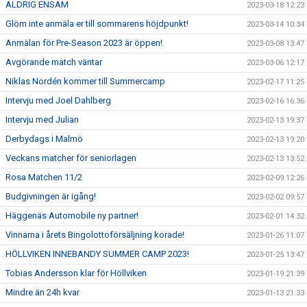
ALDRIG ENSAM
2023-03-18 12:23
Glöm inte anmäla er till sommarens höjdpunkt!
2023-03-14 10:34
Anmälan för Pre-Season 2023 är öppen!
2023-03-08 13:47
Avgörande match väntar
2023-03-06 12:17
Niklas Nordén kommer till Summercamp
2023-02-17 11:25
Intervju med Joel Dahlberg
2023-02-16 16:36
Intervju med Julian
2023-02-13 19:37
Derbydags i Malmö
2023-02-13 19:20
Veckans matcher för seniorlagen
2023-02-13 13:52
Rosa Matchen 11/2
2023-02-09 12:26
Budgivningen är igång!
2023-02-02 09:57
Häggenäs Automobile ny partner!
2023-02-01 14:32
Vinnarna i årets Bingolottoförsäljning korade!
2023-01-26 11:07
HÖLLVIKEN INNEBANDY SUMMER CAMP 2023!
2023-01-25 13:47
Tobias Andersson klar för Höllviken
2023-01-19 21:39
Mindre än 24h kvar
2023-01-13 21:33