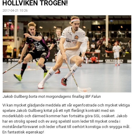
HÖLLVIKEN TROGEN!
MEDLEMSKAP
2017-04-21 10:26
OM FÖRENINGEN
KONTAKT
Jakob Gullberg borta mot morgondagens finallag IBF Falun
Vi kan mycket glädjande meddela att vår egenfostrade och mycket viktiga
spelare Jakob Gullberg kritat på ett nytt flerårigt kontrakt med sin
moderklubb och därmed kommer han fortsätta göra SSL osäkert. Jakob
har en otrolig speed och ev avig spelstil som leder till mycket oreda i
motståndarförsvaret och leder oftast till oerhört konstiga och snygga mål.
En fantastisk egenskap!