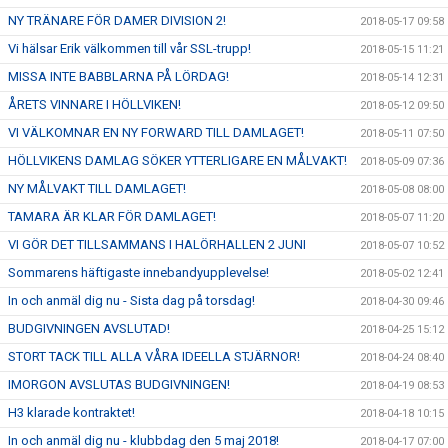
NY TRÄNARE FÖR DAMER DIVISION 2!
2018-05-17 09:58
Vi hälsar Erik välkommen till vår SSL-trupp!
2018-05-15 11:21
MISSA INTE BABBLARNA PÅ LÖRDAG!
2018-05-14 12:31
ÅRETS VINNARE I HÖLLVIKEN!
2018-05-12 09:50
VI VÄLKOMNAR EN NY FORWARD TILL DAMLAGET!
2018-05-11 07:50
HÖLLVIKENS DAMLAG SÖKER YTTERLIGARE EN MÅLVAKT!
2018-05-09 07:36
NY MÅLVAKT TILL DAMLAGET!
2018-05-08 08:00
TAMARA ÄR KLAR FÖR DAMLAGET!
2018-05-07 11:20
VI GÖR DET TILLSAMMANS I HALÖRHALLEN 2 JUNI
2018-05-07 10:52
Sommarens häftigaste innebandyupplevelse!
2018-05-02 12:41
In och anmäl dig nu - Sista dag på torsdag!
2018-04-30 09:46
BUDGIVNINGEN AVSLUTAD!
2018-04-25 15:12
STORT TACK TILL ALLA VÅRA IDEELLA STJÄRNOR!
2018-04-24 08:40
IMORGON AVSLUTAS BUDGIVNINGEN!
2018-04-19 08:53
H3 klarade kontraktet!
2018-04-18 10:15
In och anmäl dig nu - klubbdag den 5 maj 2018!
2018-04-17 07:00