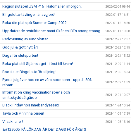
Regionslutspel USM P16 i Halörhallen imorgon!
2022-02-04 09:44
Bingolotto-tävlingen är avgjord!
2022-01-17 16:51
Boka din plats på Summer Camp 2022!
2022-01-12 18:50
Uppdaterade restriktioner samt Skånes IBFs arrangemang
2022-01-11 13:08
Redovisning av Bingolotter
2021-12-27 12:37
God jul & gott nytt år!
2021-12-22 12:15
Dags för slutspurten!
2021-12-21 15:22
Boka plats till Stjärnslaget - först till kvarn!
2021-12-09 11:14
Boosta er Bingolottoförsäljning!
2021-12-06 15:34
Fynda julgåvor hos en av våra sponsorer - upp till 80%
2021-12-02 11:39
rabatt!
Information kring vaccinationsbevis och
2021-12-01 10:07
smittskyddsåtgärder
Black Friday hos Innebandyesset!
2021-11-24 10:24
Tävla och vinn fina priser!
2021-11-09 17:39
Vi saknar er!
2021-11-05 13:16
&#129505; PÅ LÖRDAG ÄR DET DAGS FÖR ÅRETS