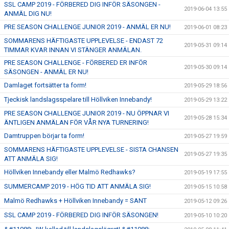
SSL CAMP 2019 - FÖRBERED DIG INFÖR SÄSONGEN -
2019-06-04 13:55
ANMÄL DIG NU!
PRE SEASON CHALLENGE JUNIOR 2019 - ANMÄL ER NU!
2019-06-01 08:23
SOMMARENS HÄFTIGASTE UPPLEVELSE - ENDAST 72
2019-05-31 09:14
TIMMAR KVAR INNAN VI STÄNGER ANMÄLAN.
PRE SEASON CHALLENGE - FÖRBERED ER INFÖR
2019-05-30 09:14
SÄSONGEN - ANMÄL ER NU!
Damlaget fortsätter ta form!
2019-05-29 18:56
Tjeckisk landslagsspelare till Höllviken Innebandy!
2019-05-29 13:22
PRE SEASON CHALLENGE JUNIOR 2019 - NU ÖPPNAR VI
2019-05-28 15:34
ÄNTLIGEN ANMÄLAN FÖR VÅR NYA TURNERING!
Damtruppen börjar ta form!
2019-05-27 19:59
SOMMARENS HÄFTIGASTE UPPLEVELSE - SISTA CHANSEN
2019-05-27 19:35
ATT ANMÄLA SIG!
Höllviken Innebandy eller Malmö Redhawks?
2019-05-19 17:55
SUMMERCAMP 2019 - HÖG TID ATT ANMÄLA SIG!
2019-05-15 10:58
Malmö Redhawks + Höllviken Innebandy = SANT
2019-05-12 09:26
SSL CAMP 2019 - FÖRBERED DIG INFÖR SÄSONGEN!
2019-05-10 10:20