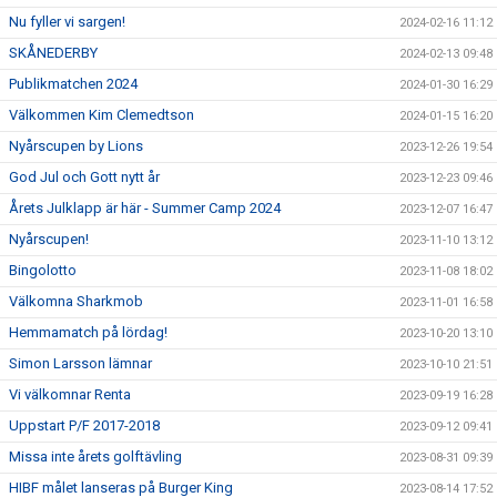
Nu fyller vi sargen!
2024-02-16 11:12
SKÅNEDERBY
2024-02-13 09:48
Publikmatchen 2024
2024-01-30 16:29
Välkommen Kim Clemedtson
2024-01-15 16:20
Nyårscupen by Lions
2023-12-26 19:54
God Jul och Gott nytt år
2023-12-23 09:46
Årets Julklapp är här - Summer Camp 2024
2023-12-07 16:47
Nyårscupen!
2023-11-10 13:12
Bingolotto
2023-11-08 18:02
Välkomna Sharkmob
2023-11-01 16:58
Hemmamatch på lördag!
2023-10-20 13:10
Simon Larsson lämnar
2023-10-10 21:51
Vi välkomnar Renta
2023-09-19 16:28
Uppstart P/F 2017-2018
2023-09-12 09:41
Missa inte årets golftävling
2023-08-31 09:39
HIBF målet lanseras på Burger King
2023-08-14 17:52