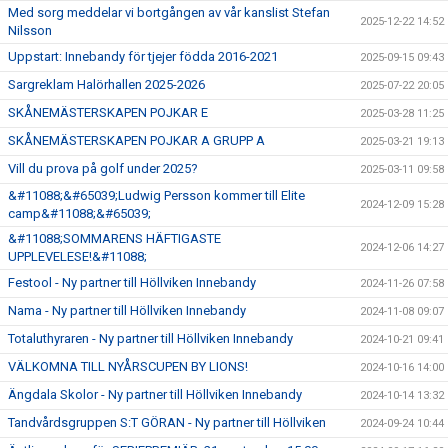
Med sorg meddelar vi bortgången av vår kanslist Stefan
2025-12-22 14:52
Nilsson
Uppstart: Innebandy för tjejer födda 2016-2021
2025-09-15 09:43
Sargreklam Halörhallen 2025-2026
2025-07-22 20:05
SKÅNEMÄSTERSKAPEN POJKAR E
2025-03-28 11:25
SKÅNEMÄSTERSKAPEN POJKAR A GRUPP A
2025-03-21 19:13
Vill du prova på golf under 2025?
2025-03-11 09:58
&#11088;&#65039;Ludwig Persson kommer till Elite
2024-12-09 15:28
camp&#11088;&#65039;
&#11088;SOMMARENS HÄFTIGASTE
2024-12-06 14:27
UPPLEVELESE!&#11088;
Festool - Ny partner till Höllviken Innebandy
2024-11-26 07:58
Nama - Ny partner till Höllviken Innebandy
2024-11-08 09:07
Totaluthyraren - Ny partner till Höllviken Innebandy
2024-10-21 09:41
VÄLKOMNA TILL NYÅRSCUPEN BY LIONS!
2024-10-16 14:00
Ängdala Skolor - Ny partner till Höllviken Innebandy
2024-10-14 13:32
Tandvårdsgruppen S:T GÖRAN - Ny partner till Höllviken
2024-09-24 10:44