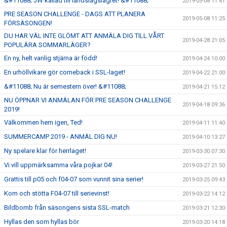
&#11088; JW kallad till landslagslägret! &#11088;
2019-05-08 11:41
PRE SEASON CHALLENGE - DAGS ATT PLANERA
2019-05-08 11:25
FÖRSÄSONGEN!
DU HAR VÄL INTE GLÖMT ATT ANMÄLA DIG TILL VÅRT
2019-04-28 21:05
POPULÄRA SOMMARLÄGER?
En ny, helt vanlig stjärna är född!
2019-04-24 10:00
En urhöllvikare gör comeback i SSL-laget!
2019-04-22 21:00
&#11088; Nu är semestern över! &#11088;
2019-04-21 15:12
NU ÖPPNAR VI ANMÄLAN FÖR PRE SEASON CHALLENGE
2019-04-18 09:36
2019!
Välkommen hem igen, Ted!
2019-04-11 11:40
SUMMERCAMP 2019 - ANMÄL DIG NU!
2019-04-10 13:27
Ny spelare klar för herrlaget!
2019-03-30 07:30
Vi vill uppmärksamma våra pojkar 04!
2019-03-27 21:50
Grattis till p05 och f04-07 som vunnit sina serier!
2019-03-25 09:43
Kom och stötta F04-07 till serievinst!
2019-03-22 14:12
Bildbomb från säsongens sista SSL-match
2019-03-21 12:30
Hyllas den som hyllas bör
2019-03-20 14:18