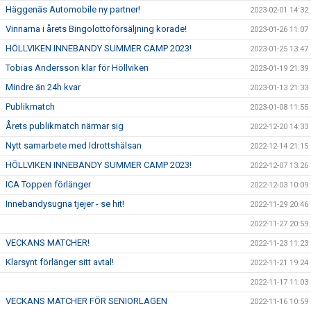
Häggenäs Automobile ny partner!
2023-02-01 14:32
Vinnarna i årets Bingolottoförsäljning korade!
2023-01-26 11:07
HÖLLVIKEN INNEBANDY SUMMER CAMP 2023!
2023-01-25 13:47
Tobias Andersson klar för Höllviken
2023-01-19 21:39
Mindre än 24h kvar
2023-01-13 21:33
Publikmatch
2023-01-08 11:55
Årets publikmatch närmar sig
2022-12-20 14:33
Nytt samarbete med Idrottshälsan
2022-12-14 21:15
HÖLLVIKEN INNEBANDY SUMMER CAMP 2023!
2022-12-07 13:26
ICA Toppen förlänger
2022-12-03 10:09
Innebandysugna tjejer - se hit!
2022-11-29 20:46
2022-11-27 20:59
VECKANS MATCHER!
2022-11-23 11:23
Klarsynt förlänger sitt avtal!
2022-11-21 19:24
2022-11-17 11:03
VECKANS MATCHER FÖR SENIORLAGEN
2022-11-16 10:59