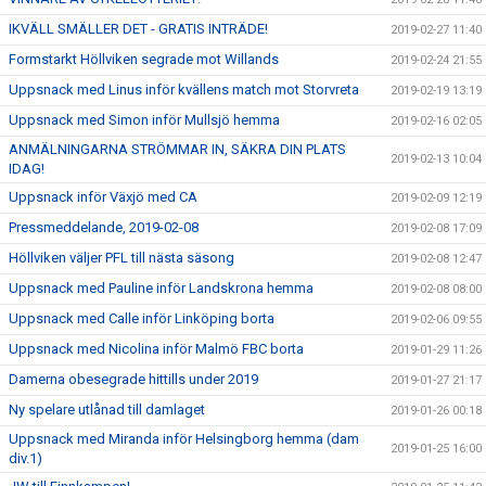
IKVÄLL SMÄLLER DET - GRATIS INTRÄDE!
2019-02-27 11:40
Formstarkt Höllviken segrade mot Willands
2019-02-24 21:55
Uppsnack med Linus inför kvällens match mot Storvreta
2019-02-19 13:19
Uppsnack med Simon inför Mullsjö hemma
2019-02-16 02:05
ANMÄLNINGARNA STRÖMMAR IN, SÄKRA DIN PLATS
2019-02-13 10:04
IDAG!
Uppsnack inför Växjö med CA
2019-02-09 12:19
Pressmeddelande, 2019-02-08
2019-02-08 17:09
Höllviken väljer PFL till nästa säsong
2019-02-08 12:47
Uppsnack med Pauline inför Landskrona hemma
2019-02-08 08:00
Uppsnack med Calle inför Linköping borta
2019-02-06 09:55
Uppsnack med Nicolina inför Malmö FBC borta
2019-01-29 11:26
Damerna obesegrade hittills under 2019
2019-01-27 21:17
Ny spelare utlånad till damlaget
2019-01-26 00:18
Uppsnack med Miranda inför Helsingborg hemma (dam
2019-01-25 16:00
div.1)