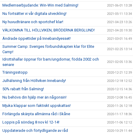
Medlemserbjudande: Win-Win med Salming!
2021-06-01 13:28
Nu fortsätter vi vår digitala utveckling!
2021-05-11 13:34
Ny huvudtränare och sportchef klar!
2021-04-23 13:26
VÄLKOMNA TILL HÖLLVIKEN, BRÖDERNA BERGLUND!
2021-04-20 19:30
Ändrade öppettider på Innebandyesset!
2021-03-01 16:49
Summer Camp: Sveriges förbundskapten klar för Elite
2021-02-25 13:14
Camp!
Idrottshallar öppnar för barn/ungdomar, födda 2002 och
2021-02-05 13:36
senare
Träningsstopp
2020-12-21 12:39
Julhälsning från Höllviken Innebandy!
2020-12-18 12:52
50% rabatt från Salming!
2020-12-15 14:36
Nu behövs din hjälp mer än någonsin!
2020-12-08 16:45
Mjuka klappar som faktiskt uppskattas!
2020-11-26 12:18
Förlängda skärpta allmänna råd i Skåne
2020-11-17 18:36
Loppis på söndag 8 nov kl 12-14!
2020-11-06 12:12
Uppdaterade och förtydligande av råd
2020-10-29 11:44