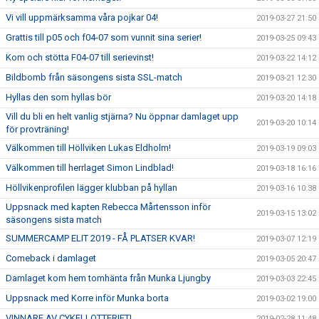
Vi vill uppmärksamma våra pojkar 04!
2019-03-27 21:50
Grattis till p05 och f04-07 som vunnit sina serier!
2019-03-25 09:43
Kom och stötta F04-07 till serievinst!
2019-03-22 14:12
Bildbomb från säsongens sista SSL-match
2019-03-21 12:30
Hyllas den som hyllas bör
2019-03-20 14:18
Vill du bli en helt vanlig stjärna? Nu öppnar damlaget upp
2019-03-20 10:14
för provträning!
Välkommen till Höllviken Lukas Eldholm!
2019-03-19 09:03
Välkommen till herrlaget Simon Lindblad!
2019-03-18 16:16
Höllvikenprofilen lägger klubban på hyllan
2019-03-16 10:38
Uppsnack med kapten Rebecca Mårtensson inför
2019-03-15 13:02
säsongens sista match
SUMMERCAMP ELIT 2019 - FÅ PLATSER KVAR!
2019-03-07 12:19
Comeback i damlaget
2019-03-05 20:47
Damlaget kom hem tomhänta från Munka Ljungby
2019-03-03 22:45
Uppsnack med Korre inför Munka borta
2019-03-02 19:00
VINNARE AV CYKELLOTTERIET!
2019-02-28 11:48