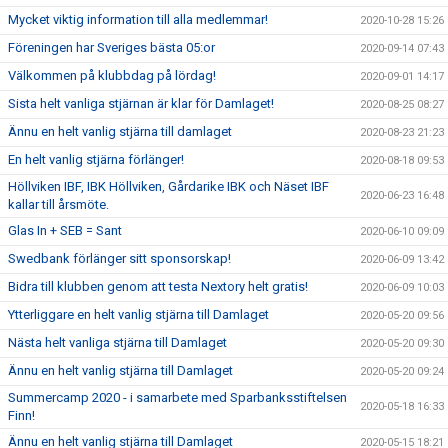
Mycket viktig information till alla medlemmar!
2020-10-28 15:26
Föreningen har Sveriges bästa 05:or
2020-09-14 07:43
Välkommen på klubbdag på lördag!
2020-09-01 14:17
Sista helt vanliga stjärnan är klar för Damlaget!
2020-08-25 08:27
Ännu en helt vanlig stjärna till damlaget
2020-08-23 21:23
En helt vanlig stjärna förlänger!
2020-08-18 09:53
Höllviken IBF, IBK Höllviken, Gårdarike IBK och Näset IBF
2020-06-23 16:48
kallar till årsmöte.
Glas In + SEB = Sant
2020-06-10 09:09
Swedbank förlänger sitt sponsorskap!
2020-06-09 13:42
Bidra till klubben genom att testa Nextory helt gratis!
2020-06-09 10:03
Ytterliggare en helt vanlig stjärna till Damlaget
2020-05-20 09:56
Nästa helt vanliga stjärna till Damlaget
2020-05-20 09:30
Ännu en helt vanlig stjärna till Damlaget
2020-05-20 09:24
Summercamp 2020 - i samarbete med Sparbanksstiftelsen
2020-05-18 16:33
Finn!
Ännu en helt vanlig stjärna till Damlaget
2020-05-15 18:21