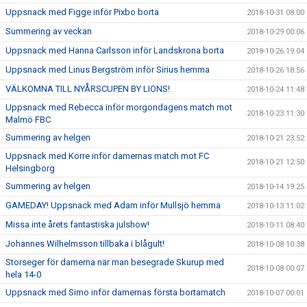
Uppsnack med Figge inför Pixbo borta
2018-10-31 08:00
Summering av veckan
2018-10-29 00:06
Uppsnack med Hanna Carlsson inför Landskrona borta
2018-10-26 19:04
Uppsnack med Linus Bergström inför Sirius hemma
2018-10-26 18:56
VÄLKOMNA TILL NYÅRSCUPEN BY LIONS!
2018-10-24 11:48
Uppsnack med Rebecca inför morgondagens match mot
2018-10-23 11:30
Malmö FBC
Summering av helgen
2018-10-21 23:52
Uppsnack med Korre inför damernas match mot FC
2018-10-21 12:50
Helsingborg
Summering av helgen
2018-10-14 19:25
GAMEDAY! Uppsnack med Adam inför Mullsjö hemma
2018-10-13 11:02
Missa inte årets fantastiska julshow!
2018-10-11 08:40
Johannes Wilhelmsson tillbaka i blågult!
2018-10-08 10:38
Storseger för damerna när man besegrade Skurup med
2018-10-08 00:07
hela 14-0
Uppsnack med Simo inför damernas första bortamatch
2018-10-07 00:01