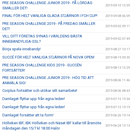
PRE SEASON CHALLENGE JUNIOR 2019 - PÅ LÖRDAG
2019-09-10 15:59
SMÄLLER DET!
FINAL FÖR HELT VANLIGA GLADA STJÄRNOR I FCH CUP!
2019-09-08 06:09
PRE SEASON CHALLENGE 2019 - PÅ FREDAG SMÄLLER
2019-09-02 09:11
DET!
VILL DITT FÖRETAG SYNAS I VÄRLDENS BÄSTA
2019-09-02 07:49
INNEBANDYLIGA-SSL?
Börja spela innebandy!
2019-08-27 10:17
SUCCÉ FÖR HELT VANLIGA STJÄRNOR PÅ NOVA OPEN!
2019-08-19 09:35
PRE SEASON CHALLENGE KIDS 2019 - SUCCÉN
2019-08-13 15:29
FORTSÄTTER!
PRE SEASON CHALLENGE JUNIOR 2019 - HÖG TID ATT
2019-08-06 11:46
ANMÄLA SIG!
Corplus fortsätter och utökar sitt samarbete!
2019-08-06 08:43
Damlaget flyttar upp från egna leden!
2019-07-15 19:34
Damlaget flyttar upp från egna leden!
2019-07-15 19:19
Damlaget forsätter att ta form!
2019-06-26 19:14
Höllviken IBF, IBK Höllviken och Näset IBF kallar till årsmöte
2019-06-24 13:13
måndagen den 15/7 kl 18.00 Halör