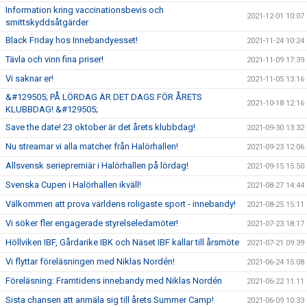
Information kring vaccinationsbevis och
2021-12-01 10:07
smittskyddsåtgärder
Black Friday hos Innebandyesset!
2021-11-24 10:24
Tävla och vinn fina priser!
2021-11-09 17:39
Vi saknar er!
2021-11-05 13:16
&#129505; PÅ LÖRDAG ÄR DET DAGS FÖR ÅRETS
2021-10-18 12:16
KLUBBDAG! &#129505;
Save the date! 23 oktober är det årets klubbdag!
2021-09-30 13:32
Nu streamar vi alla matcher från Halörhallen!
2021-09-23 12:06
Allsvensk seriepremiär i Halörhallen på lördag!
2021-09-15 15:50
Svenska Cupen i Halörhallen ikväll!
2021-08-27 14:44
Välkommen att prova världens roligaste sport - innebandy!
2021-08-25 15:11
Vi söker fler engagerade styrelseledamöter!
2021-07-23 18:17
Höllviken IBF, Gårdarike IBK och Näset IBF kallar till årsmöte
2021-07-21 09:39
Vi flyttar föreläsningen med Niklas Nordén!
2021-06-24 15:08
Föreläsning: Framtidens innebandy med Niklas Nordén
2021-06-22 11:11
Sista chansen att anmäla sig till årets Summer Camp!
2021-06-09 10:33