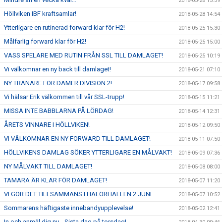
2018-05-28 15:39
Höllviken IBF kraftsamlar!
2018-05-28 14:54
Ytterligare en rutinerad forward klar för H2!
2018-05-25 15:30
Målfarlig forward klar för H2!
2018-05-25 15:00
VASS SPELARE MED RUTIN FRÅN SSL TILL DAMLAGET!
2018-05-25 10:19
Vi välkomnar en ny back till damlaget!
2018-05-21 07:10
NY TRÄNARE FÖR DAMER DIVISION 2!
2018-05-17 09:58
Vi hälsar Erik välkommen till vår SSL-trupp!
2018-05-15 11:21
MISSA INTE BABBLARNA PÅ LÖRDAG!
2018-05-14 12:31
ÅRETS VINNARE I HÖLLVIKEN!
2018-05-12 09:50
VI VÄLKOMNAR EN NY FORWARD TILL DAMLAGET!
2018-05-11 07:50
HÖLLVIKENS DAMLAG SÖKER YTTERLIGARE EN MÅLVAKT!
2018-05-09 07:36
NY MÅLVAKT TILL DAMLAGET!
2018-05-08 08:00
TAMARA ÄR KLAR FÖR DAMLAGET!
2018-05-07 11:20
VI GÖR DET TILLSAMMANS I HALÖRHALLEN 2 JUNI
2018-05-07 10:52
Sommarens häftigaste innebandyupplevelse!
2018-05-02 12:41
In och anmäl dig nu - Sista dag på torsdag!