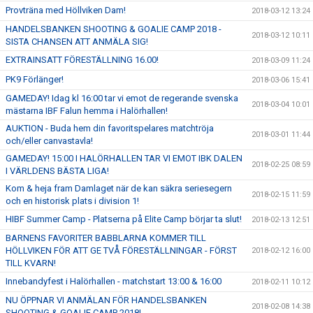
Provträna med Höllviken Dam!
2018-03-12 13:24
HANDELSBANKEN SHOOTING & GOALIE CAMP 2018 -
2018-03-12 10:11
SISTA CHANSEN ATT ANMÄLA SIG!
EXTRAINSATT FÖRESTÄLLNING 16.00!
2018-03-09 11:24
PK9 Förlänger!
2018-03-06 15:41
GAMEDAY! Idag kl 16:00 tar vi emot de regerande svenska
2018-03-04 10:01
mästarna IBF Falun hemma i Halörhallen!
AUKTION - Buda hem din favoritspelares matchtröja
2018-03-01 11:44
och/eller canvastavla!
GAMEDAY! 15:00 I HALÖRHALLEN TAR VI EMOT IBK DALEN
2018-02-25 08:59
I VÄRLDENS BÄSTA LIGA!
Kom & heja fram Damlaget när de kan säkra seriesegern
2018-02-15 11:59
och en historisk plats i division 1!
HIBF Summer Camp - Platserna på Elite Camp börjar ta slut!
2018-02-13 12:51
BARNENS FAVORITER BABBLARNA KOMMER TILL
HÖLLVIKEN FÖR ATT GE TVÅ FÖRESTÄLLNINGAR - FÖRST
2018-02-12 16:00
TILL KVARN!
Innebandyfest i Halörhallen - matchstart 13:00 & 16:00
2018-02-11 10:12
NU ÖPPNAR VI ANMÄLAN FÖR HANDELSBANKEN
2018-02-08 14:38
SHOOTING & GOALIE CAMP 2018!