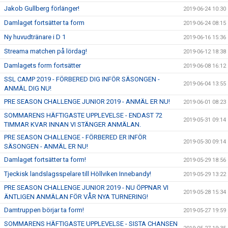
Jakob Gullberg förlänger!
2019-06-24 10:30
Damlaget fortsätter ta form
2019-06-24 08:15
Ny huvudtränare i D 1
2019-06-16 15:36
Streama matchen på lördag!
2019-06-12 18:38
Damlagets form fortsätter
2019-06-08 16:12
SSL CAMP 2019 - FÖRBERED DIG INFÖR SÄSONGEN -
2019-06-04 13:55
ANMÄL DIG NU!
PRE SEASON CHALLENGE JUNIOR 2019 - ANMÄL ER NU!
2019-06-01 08:23
SOMMARENS HÄFTIGASTE UPPLEVELSE - ENDAST 72
2019-05-31 09:14
TIMMAR KVAR INNAN VI STÄNGER ANMÄLAN.
PRE SEASON CHALLENGE - FÖRBERED ER INFÖR
2019-05-30 09:14
SÄSONGEN - ANMÄL ER NU!
Damlaget fortsätter ta form!
2019-05-29 18:56
Tjeckisk landslagsspelare till Höllviken Innebandy!
2019-05-29 13:22
PRE SEASON CHALLENGE JUNIOR 2019 - NU ÖPPNAR VI
2019-05-28 15:34
ÄNTLIGEN ANMÄLAN FÖR VÅR NYA TURNERING!
Damtruppen börjar ta form!
2019-05-27 19:59
SOMMARENS HÄFTIGASTE UPPLEVELSE - SISTA CHANSEN