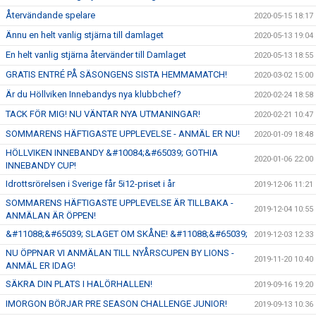
Återvändande spelare
2020-05-15 18:17
Ännu en helt vanlig stjärna till damlaget
2020-05-13 19:04
En helt vanlig stjärna återvänder till Damlaget
2020-05-13 18:55
GRATIS ENTRÉ PÅ SÄSONGENS SISTA HEMMAMATCH!
2020-03-02 15:00
Är du Höllviken Innebandys nya klubbchef?
2020-02-24 18:58
TACK FÖR MIG! NU VÄNTAR NYA UTMANINGAR!
2020-02-21 10:47
SOMMARENS HÄFTIGASTE UPPLEVELSE - ANMÄL ER NU!
2020-01-09 18:48
HÖLLVIKEN INNEBANDY &#10084;&#65039; GOTHIA
2020-01-06 22:00
INNEBANDY CUP!
Idrottsrörelsen i Sverige får 5i12-priset i år
2019-12-06 11:21
SOMMARENS HÄFTIGASTE UPPLEVELSE ÄR TILLBAKA -
2019-12-04 10:55
ANMÄLAN ÄR ÖPPEN!
&#11088;&#65039; SLAGET OM SKÅNE! &#11088;&#65039;
2019-12-03 12:33
NU ÖPPNAR VI ANMÄLAN TILL NYÅRSCUPEN BY LIONS -
2019-11-20 10:40
ANMÄL ER IDAG!
SÄKRA DIN PLATS I HALÖRHALLEN!
2019-09-16 19:20
IMORGON BÖRJAR PRE SEASON CHALLENGE JUNIOR!
2019-09-13 10:36