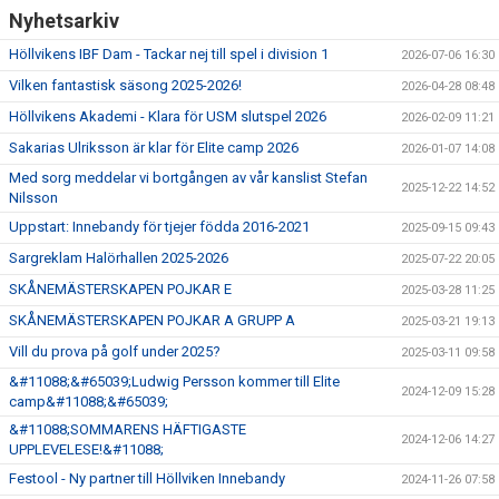
Nyhetsarkiv
Höllvikens IBF Dam - Tackar nej till spel i division 1
2026-07-06 16:30
Vilken fantastisk säsong 2025-2026!
2026-04-28 08:48
Höllvikens Akademi - Klara för USM slutspel 2026
2026-02-09 11:21
Sakarias Ulriksson är klar för Elite camp 2026
2026-01-07 14:08
Med sorg meddelar vi bortgången av vår kanslist Stefan
2025-12-22 14:52
Nilsson
Uppstart: Innebandy för tjejer födda 2016-2021
2025-09-15 09:43
Sargreklam Halörhallen 2025-2026
2025-07-22 20:05
SKÅNEMÄSTERSKAPEN POJKAR E
2025-03-28 11:25
SKÅNEMÄSTERSKAPEN POJKAR A GRUPP A
2025-03-21 19:13
Vill du prova på golf under 2025?
2025-03-11 09:58
&#11088;&#65039;Ludwig Persson kommer till Elite
2024-12-09 15:28
camp&#11088;&#65039;
&#11088;SOMMARENS HÄFTIGASTE
2024-12-06 14:27
UPPLEVELESE!&#11088;
Festool - Ny partner till Höllviken Innebandy
2024-11-26 07:58