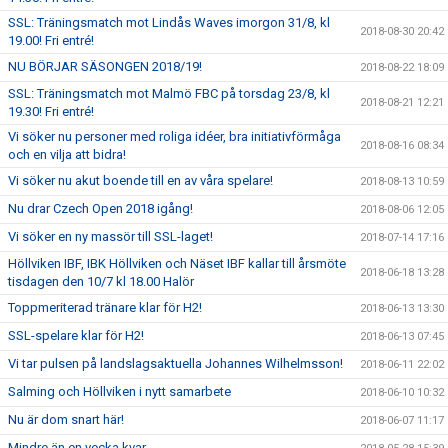
SSL: Träningsmatch mot Lindås Waves imorgon 31/8, kl
2018-08-30 20:42
19.00! Fri entré!
NU BÖRJAR SÄSONGEN 2018/19!
2018-08-22 18:09
SSL: Träningsmatch mot Malmö FBC på torsdag 23/8, kl
2018-08-21 12:21
19.30! Fri entré!
Vi söker nu personer med roliga idéer, bra initiativförmåga
2018-08-16 08:34
och en vilja att bidra!
Vi söker nu akut boende till en av våra spelare!
2018-08-13 10:59
Nu drar Czech Open 2018 igång!
2018-08-06 12:05
Vi söker en ny massör till SSL-laget!
2018-07-14 17:16
Höllviken IBF, IBK Höllviken och Näset IBF kallar till årsmöte
2018-06-18 13:28
tisdagen den 10/7 kl 18.00 Halör
Toppmeriterad tränare klar för H2!
2018-06-13 13:30
SSL-spelare klar för H2!
2018-06-13 07:45
Vi tar pulsen på landslagsaktuella Johannes Wilhelmsson!
2018-06-11 22:02
Salming och Höllviken i nytt samarbete
2018-06-10 10:32
Nu är dom snart här!
2018-06-07 11:17
Mindre än en vecka kvar…