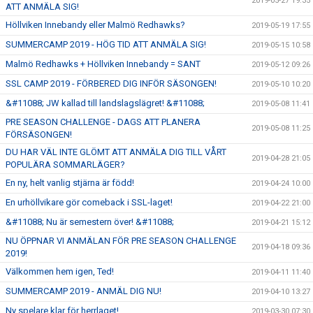
2019-05-27 19:35
ATT ANMÄLA SIG!
Höllviken Innebandy eller Malmö Redhawks?
2019-05-19 17:55
SUMMERCAMP 2019 - HÖG TID ATT ANMÄLA SIG!
2019-05-15 10:58
Malmö Redhawks + Höllviken Innebandy = SANT
2019-05-12 09:26
SSL CAMP 2019 - FÖRBERED DIG INFÖR SÄSONGEN!
2019-05-10 10:20
&#11088; JW kallad till landslagslägret! &#11088;
2019-05-08 11:41
PRE SEASON CHALLENGE - DAGS ATT PLANERA
2019-05-08 11:25
FÖRSÄSONGEN!
DU HAR VÄL INTE GLÖMT ATT ANMÄLA DIG TILL VÅRT
2019-04-28 21:05
POPULÄRA SOMMARLÄGER?
En ny, helt vanlig stjärna är född!
2019-04-24 10:00
En urhöllvikare gör comeback i SSL-laget!
2019-04-22 21:00
&#11088; Nu är semestern över! &#11088;
2019-04-21 15:12
NU ÖPPNAR VI ANMÄLAN FÖR PRE SEASON CHALLENGE
2019-04-18 09:36
2019!
Välkommen hem igen, Ted!
2019-04-11 11:40
SUMMERCAMP 2019 - ANMÄL DIG NU!
2019-04-10 13:27
Ny spelare klar för herrlaget!
2019-03-30 07:30