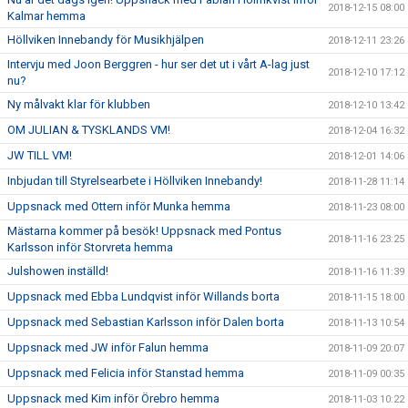
2018-12-15 08:00
Kalmar hemma
Höllviken Innebandy för Musikhjälpen
2018-12-11 23:26
Intervju med Joon Berggren - hur ser det ut i vårt A-lag just
2018-12-10 17:12
nu?
Ny målvakt klar för klubben
2018-12-10 13:42
OM JULIAN & TYSKLANDS VM!
2018-12-04 16:32
JW TILL VM!
2018-12-01 14:06
Inbjudan till Styrelsearbete i Höllviken Innebandy!
2018-11-28 11:14
Uppsnack med Ottern inför Munka hemma
2018-11-23 08:00
Mästarna kommer på besök! Uppsnack med Pontus
2018-11-16 23:25
Karlsson inför Storvreta hemma
Julshowen inställd!
2018-11-16 11:39
Uppsnack med Ebba Lundqvist inför Willands borta
2018-11-15 18:00
Uppsnack med Sebastian Karlsson inför Dalen borta
2018-11-13 10:54
Uppsnack med JW inför Falun hemma
2018-11-09 20:07
Uppsnack med Felicia inför Stanstad hemma
2018-11-09 00:35
Uppsnack med Kim inför Örebro hemma
2018-11-03 10:22