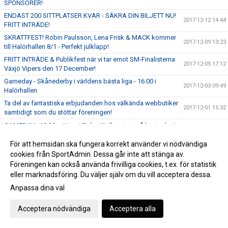
SPONSORER!
ENDAST 200 SITTPLATSER KVAR - SÄKRA DIN BILJETT NU!
2017-12-12 14:44
FRITT INTRÄDE!
SKRATTFEST! Robin Paulsson, Lena Frisk & MACK kommer
2017-12-09 13:23
till Halörhallen 8/1 - Perfekt julklapp!
FRITT INTRÄDE & Publikfest när vi tar emot SM-Finalisterna
2017-12-05 17:12
Växjö Vipers den 17 December!
Gameday - Skånederby i världens bästa liga - 16:00 i
2017-12-03 09:49
Halörhallen
Ta del av fantastiska erbjudanden hos välkända webbutiker
2017-12-01 15:32
samtidigt som du stöttar föreningen!
GAMEDAY - 19:00 möter vi Pixbo Wallenstam på bortaplan!
2017-11-29 09:26
Fabian Hansson på dubbellicens till Malmö FBC
2017-11-24 10:10
För att hemsidan ska fungera korrekt använder vi nödvändiga
GAMEDAY - 19:00 tar vi emot Team Thorengruppen hemma i
cookies från SportAdmin. Dessa går inte att stänga av.
2017-11-22 10:16
Halörhallen
Föreningen kan också använda frivilliga cookies, t.ex. för statistik
eller marknadsföring. Du väljer själv om du vill acceptera dessa.
Stabil hemmaseger för damlaget mot Engelholm
2017-11-20 09:38
Anpassa dina val
Imorgon smäller det hemma i Halörhallen - 19:45 tar vi emot
2017-11-14 09:38
AIK
Acceptera nödvändiga
Acceptera alla
OTROLIGT LYCKAD VECKA I SKÅNEMÄSTERSKAPEN - SSL,
2017-11-10 14:33
DAMERNA & H2 GICK ALLA VIDARE!