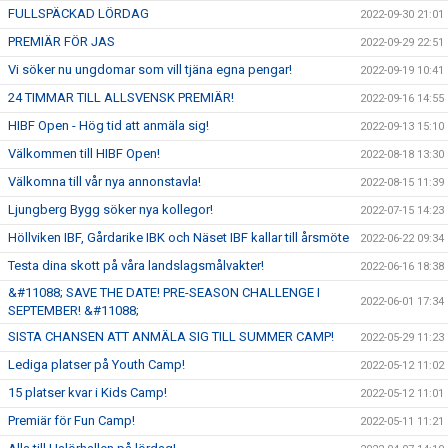
FULLSPÄCKAD LÖRDAG
2022-09-30 21:01
PREMIÄR FÖR JAS
2022-09-29 22:51
Vi söker nu ungdomar som vill tjäna egna pengar!
2022-09-19 10:41
24 TIMMAR TILL ALLSVENSK PREMIÄR!
2022-09-16 14:55
HIBF Open - Hög tid att anmäla sig!
2022-09-13 15:10
Välkommen till HIBF Open!
2022-08-18 13:30
Välkomna till vår nya annonstavla!
2022-08-15 11:39
Ljungberg Bygg söker nya kollegor!
2022-07-15 14:23
Höllviken IBF, Gårdarike IBK och Näset IBF kallar till årsmöte
2022-06-22 09:34
Testa dina skott på våra landslagsmålvakter!
2022-06-16 18:38
&#11088; SAVE THE DATE! PRE-SEASON CHALLENGE I
2022-06-01 17:34
SEPTEMBER! &#11088;
SISTA CHANSEN ATT ANMÄLA SIG TILL SUMMER CAMP!
2022-05-29 11:23
Lediga platser på Youth Camp!
2022-05-12 11:02
15 platser kvar i Kids Camp!
2022-05-12 11:01
Premiär för Fun Camp!
2022-05-11 11:21