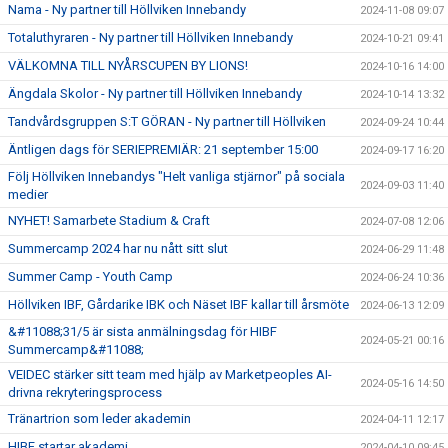
Nama - Ny partner till Höllviken Innebandy
2024-11-08 09:07
Totaluthyraren - Ny partner till Höllviken Innebandy
2024-10-21 09:41
VÄLKOMNA TILL NYÅRSCUPEN BY LIONS!
2024-10-16 14:00
Ängdala Skolor - Ny partner till Höllviken Innebandy
2024-10-14 13:32
Tandvårdsgruppen S:T GÖRAN - Ny partner till Höllviken
2024-09-24 10:44
Äntligen dags för SERIEPREMIÄR: 21 september 15:00
2024-09-17 16:20
Följ Höllviken Innebandys "Helt vanliga stjärnor" på sociala
2024-09-03 11:40
medier
NYHET! Samarbete Stadium & Craft
2024-07-08 12:06
Summercamp 2024 har nu nått sitt slut
2024-06-29 11:48
Summer Camp - Youth Camp
2024-06-24 10:36
Höllviken IBF, Gårdarike IBK och Näset IBF kallar till årsmöte
2024-06-13 12:09
&#11088;31/5 är sista anmälningsdag för HIBF
2024-05-21 00:16
Summercamp&#11088;
VEIDEC stärker sitt team med hjälp av Marketpeoples AI-
2024-05-16 14:50
drivna rekryteringsprocess
Tränartrion som leder akademin
2024-04-11 12:17
HIBF startar akademi
2024-04-10 09:45