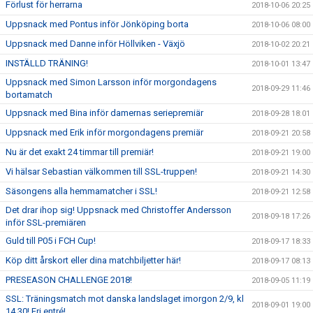
Förlust för herrarna
2018-10-06 20:25
Uppsnack med Pontus inför Jönköping borta
2018-10-06 08:00
Uppsnack med Danne inför Höllviken - Växjö
2018-10-02 20:21
INSTÄLLD TRÄNING!
2018-10-01 13:47
Uppsnack med Simon Larsson inför morgondagens
2018-09-29 11:46
bortamatch
Uppsnack med Bina inför damernas seriepremiär
2018-09-28 18:01
Uppsnack med Erik inför morgondagens premiär
2018-09-21 20:58
Nu är det exakt 24 timmar till premiär!
2018-09-21 19:00
Vi hälsar Sebastian välkommen till SSL-truppen!
2018-09-21 14:30
Säsongens alla hemmamatcher i SSL!
2018-09-21 12:58
Det drar ihop sig! Uppsnack med Christoffer Andersson
2018-09-18 17:26
inför SSL-premiären
Guld till P05 i FCH Cup!
2018-09-17 18:33
Köp ditt årskort eller dina matchbiljetter här!
2018-09-17 08:13
PRESEASON CHALLENGE 2018!
2018-09-05 11:19
SSL: Träningsmatch mot danska landslaget imorgon 2/9, kl
2018-09-01 19:00
14.30! Fri entré!