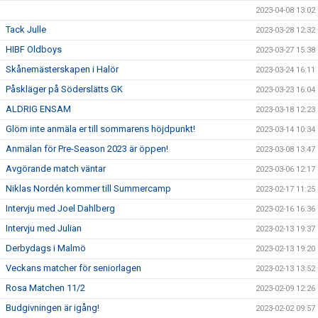
2023-04-08 13:02
Tack Julle
2023-03-28 12:32
HIBF Oldboys
2023-03-27 15:38
Skånemästerskapen i Halör
2023-03-24 16:11
Påskläger på Söderslätts GK
2023-03-23 16:04
ALDRIG ENSAM
2023-03-18 12:23
Glöm inte anmäla er till sommarens höjdpunkt!
2023-03-14 10:34
Anmälan för Pre-Season 2023 är öppen!
2023-03-08 13:47
Avgörande match väntar
2023-03-06 12:17
Niklas Nordén kommer till Summercamp
2023-02-17 11:25
Intervju med Joel Dahlberg
2023-02-16 16:36
Intervju med Julian
2023-02-13 19:37
Derbydags i Malmö
2023-02-13 19:20
Veckans matcher för seniorlagen
2023-02-13 13:52
Rosa Matchen 11/2
2023-02-09 12:26
Budgivningen är igång!
2023-02-02 09:57