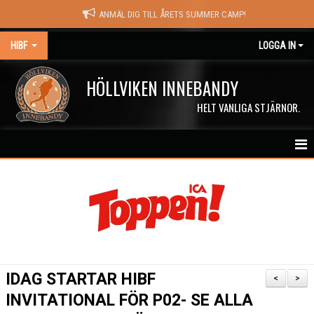
ANMÄL DIG TILL ÅRETS SUMMER CAMP!
HIBF
LOGGA IN
HÖLLVIKEN INNEBANDY
HELT VANLIGA STJÄRNOR.
HEM
HALÖRSTREAM
MATCHER
NYHETER
IDAG STARTAR HIBF
<
>
KALENDER
INVITATIONAL FÖR P02- SE ALLA