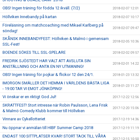
OBS! Ingen träning för födda 12 ikväll. (7/2)
2018-02-07 12:01
Höllviken Innebandy på kartan
2018-02-07 10:17
Föreläsning om matchcoaching med Mikael Karlberg på
2018-02-07 09:47
söndag!
SKÅNSK INNEBANDYFEST: Höllviken & Malmö i gemensam
2018-02-05 10:36
SSL-Fest!
BOENDE SÖKES TILL SSL-SPELARE
2018-02-02 09:57
FREDRIK SJÖSTEDT HAR VALT ATT AVSLUTA SIN
2018-02-01 14:22
ANSTÄLLNING OCH ANTA EN NY UTMANING!
OBS! Ingen träning för pojkar & flickor 12 den 24/1.
2018-01-23 13:32
IMORGON SMÄLLER DET HEMMA I VÄRLDENS BÄSTA LIGA
2018-01-23 11:27
- 19:00 TAR VI EMOT JÖNKÖPING!
Vi önskar er en riktigt God Jul!
2017-12-22 12:56
SKRATTFEST! Stort intresse när Robin Paulsson, Lena Frisk
2017-12-20 15:06
& Malmö Comedy Klubb kommer till Höllviken
Vinnare av Cykellotteriet
2017-12-19 14:36
Nu öppnar vi anmälan till HIBF Summer Camp 2018
2017-12-19 11:19
ENDAST 100 SITTPLATSER KVAR! STORT TACK TILL VÅRA
2017-12-15 10:50