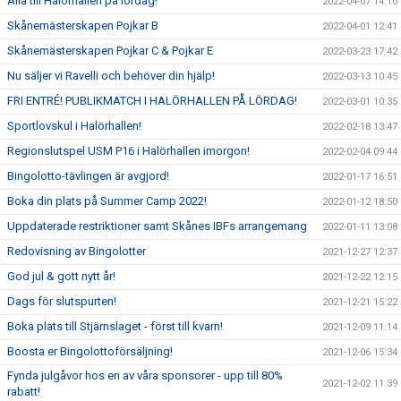
Alla till Halörhallen på lördag!
2022-04-07 14:10
Skånemästerskapen Pojkar B
2022-04-01 12:41
Skånemästerskapen Pojkar C & Pojkar E
2022-03-23 17:42
Nu säljer vi Ravelli och behöver din hjälp!
2022-03-13 10:45
FRI ENTRÉ! PUBLIKMATCH I HALÖRHALLEN PÅ LÖRDAG!
2022-03-01 10:35
Sportlovskul i Halörhallen!
2022-02-18 13:47
Regionslutspel USM P16 i Halörhallen imorgon!
2022-02-04 09:44
Bingolotto-tävlingen är avgjord!
2022-01-17 16:51
Boka din plats på Summer Camp 2022!
2022-01-12 18:50
Uppdaterade restriktioner samt Skånes IBFs arrangemang
2022-01-11 13:08
Redovisning av Bingolotter
2021-12-27 12:37
God jul & gott nytt år!
2021-12-22 12:15
Dags för slutspurten!
2021-12-21 15:22
Boka plats till Stjärnslaget - först till kvarn!
2021-12-09 11:14
Boosta er Bingolottoförsäljning!
2021-12-06 15:34
Fynda julgåvor hos en av våra sponsorer - upp till 80%
2021-12-02 11:39
rabatt!