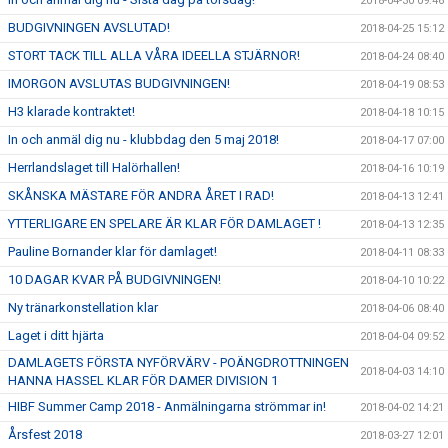
2018-04-30 09:46
BUDGIVNINGEN AVSLUTAD!
2018-04-25 15:12
STORT TACK TILL ALLA VÅRA IDEELLA STJÄRNOR!
2018-04-24 08:40
IMORGON AVSLUTAS BUDGIVNINGEN!
2018-04-19 08:53
H3 klarade kontraktet!
2018-04-18 10:15
In och anmäl dig nu - klubbdag den 5 maj 2018!
2018-04-17 07:00
Herrlandslaget till Halörhallen!
2018-04-16 10:19
SKÅNSKA MÄSTARE FÖR ANDRA ÅRET I RAD!
2018-04-13 12:41
YTTERLIGARE EN SPELARE ÄR KLAR FÖR DAMLAGET !
2018-04-13 12:35
Pauline Bornander klar för damlaget!
2018-04-11 08:33
10 DAGAR KVAR PÅ BUDGIVNINGEN!
2018-04-10 10:22
Ny tränarkonstellation klar
2018-04-06 08:40
Laget i ditt hjärta
2018-04-04 09:52
DAMLAGETS FÖRSTA NYFÖRVÄRV - POÄNGDROTTNINGEN
2018-04-03 14:10
HANNA HASSEL KLAR FÖR DAMER DIVISION 1
HIBF Summer Camp 2018 - Anmälningarna strömmar in!
2018-04-02 14:21
Årsfest 2018
2018-03-27 12:01