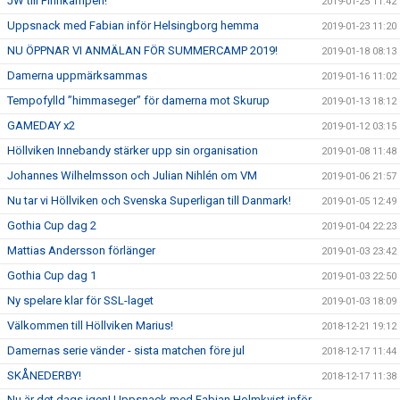
JW till Finnkampen!
2019-01-25 11:42
Uppsnack med Fabian inför Helsingborg hemma
2019-01-23 11:20
NU ÖPPNAR VI ANMÄLAN FÖR SUMMERCAMP 2019!
2019-01-18 08:13
Damerna uppmärksammas
2019-01-16 11:02
Tempofylld ”himmaseger” för damerna mot Skurup
2019-01-13 18:12
GAMEDAY x2
2019-01-12 03:15
Höllviken Innebandy stärker upp sin organisation
2019-01-08 11:48
Johannes Wilhelmsson och Julian Nihlén om VM
2019-01-06 21:57
Nu tar vi Höllviken och Svenska Superligan till Danmark!
2019-01-05 12:49
Gothia Cup dag 2
2019-01-04 22:23
Mattias Andersson förlänger
2019-01-03 23:42
Gothia Cup dag 1
2019-01-03 22:50
Ny spelare klar för SSL-laget
2019-01-03 18:09
Välkommen till Höllviken Marius!
2018-12-21 19:12
Damernas serie vänder - sista matchen före jul
2018-12-17 11:44
SKÅNEDERBY!
2018-12-17 11:38
Nu är det dags igen! Uppsnack med Fabian Holmkvist inför