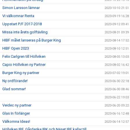
Simon Larsson lämnar
2023-10-10 21:51
Vi välkomnar Renta
2023-09-19 16:28
Uppstart P/F 2017-2018
2023-09-12 09:41
Missa inte årets golftävling
2023-08-31 09:39
HIBF målet lanseras på Burger King
2023-08-14 17:52
HIBF Open 2023
2023-08-10 12:51
Felix Carlgren till Höllviken
2023-08-05 13:03
Capio Höllviken ny Partner
2023-08-02 16:42
Burger King ny partner
2023-07-02 19:01
Ny ordförande!
2023-06-30 22:18
Glad sommar!
2023-06-30 08:46
2023-06-22 19:03
Veidec ny partner
2023-06-20 09:22
Glas In förlänger
2023-06-16 12:48
Välkomna Ideas!
2023-06-14 12:57
Höllviken IBF, Gårdarike IBK och Näset IBF kallar till