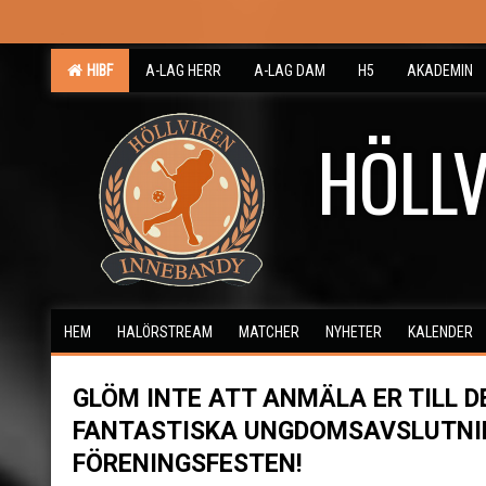
HIBF
A-LAG HERR
A-LAG DAM
H5
AKADEMIN
HÖLLV
HEM
HALÖRSTREAM
MATCHER
NYHETER
KALENDER
GLÖM INTE ATT ANMÄLA ER TILL D
FANTASTISKA UNGDOMSAVSLUTNI
FÖRENINGSFESTEN!