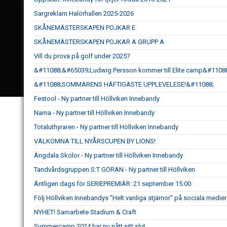
Sargreklam Halörhallen 2025-2026
SKÅNEMÄSTERSKAPEN POJKAR E
SKÅNEMÄSTERSKAPEN POJKAR A GRUPP A
Vill du prova på golf under 2025?
&#11088;&#65039;Ludwig Persson kommer till Elite camp&#1108
&#11088;SOMMARENS HÄFTIGASTE UPPLEVELESE!&#11088;
Festool - Ny partner till Höllviken Innebandy
Nama - Ny partner till Höllviken Innebandy
Totaluthyraren - Ny partner till Höllviken Innebandy
VÄLKOMNA TILL NYÅRSCUPEN BY LIONS!
Ängdala Skolor - Ny partner till Höllviken Innebandy
Tandvårdsgruppen S:T GÖRAN - Ny partner till Höllviken
Äntligen dags för SERIEPREMIÄR: 21 september 15:00
Följ Höllviken Innebandys "Helt vanliga stjärnor" på sociala medier
NYHET! Samarbete Stadium & Craft
Summercamp 2024 har nu nått sitt slut