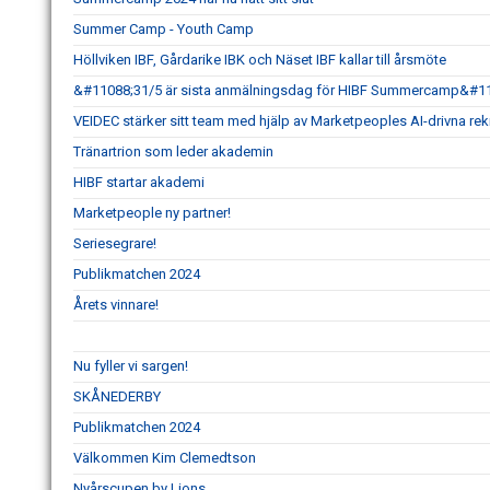
Summer Camp - Youth Camp
Höllviken IBF, Gårdarike IBK och Näset IBF kallar till årsmöte
&#11088;31/5 är sista anmälningsdag för HIBF Summercamp&#1
VEIDEC stärker sitt team med hjälp av Marketpeoples AI-drivna re
Tränartrion som leder akademin
HIBF startar akademi
Marketpeople ny partner!
Seriesegrare!
Publikmatchen 2024
Årets vinnare!
Nu fyller vi sargen!
SKÅNEDERBY
Publikmatchen 2024
Välkommen Kim Clemedtson
Nyårscupen by Lions