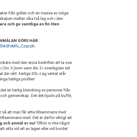
aker från grillen och en massa av roliga
erskapen mellan våra två lag och i den
re och ge samtliga en fin liten
ANMÄLAN GÖRS HÄR:
-Zhk0FxMfu_CzqczK-
 lyckats med den stora bedriften att ta oss
i Div. 3 (som vann div. 3 i överlägsen stil
al där vårt härliga SSL-Lag väntat står
a härliga profiler!
r det en härlig blandning av personer från
ng och gemenskap. Det det bjuds på buffé,
r så att man får sitta tillsammans med
tillsammans med. Det är därför viktigt att
g och anmäl er nu!
Tillhör ni inte något
t sitta vid ett av lagen eller vid bordet