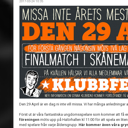
2017-03-24 10:35
Den 29 April är en dag ni inte vill missa. Vi har många anledningar a
Först ut är våra fantastiska ungdomsspelare som kommer att få e
föreningen
möts upp på Halörhallen kl 11:00 för att spela en lite
med spelare från varje åldersgrupp.
Här kommer även våra gry