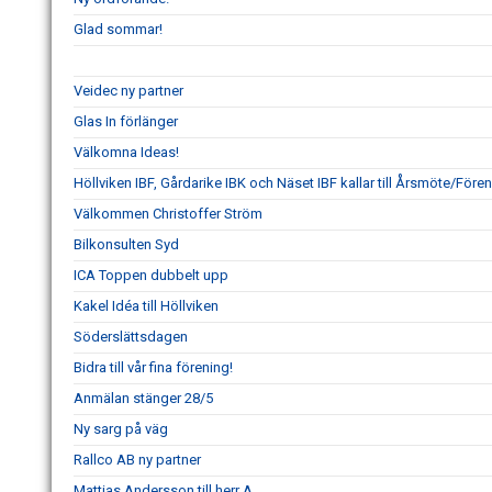
Glad sommar!
Veidec ny partner
Glas In förlänger
Välkomna Ideas!
Höllviken IBF, Gårdarike IBK och Näset IBF kallar till Årsmöte/Fö
Välkommen Christoffer Ström
Bilkonsulten Syd
ICA Toppen dubbelt upp
Kakel Idéa till Höllviken
Söderslättsdagen
Bidra till vår fina förening!
Anmälan stänger 28/5
Ny sarg på väg
Rallco AB ny partner
Mattias Andersson till herr A