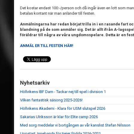
Det kostar endast 100:-/person och då ingår även en lott som man ka
betalas kontant när man anländer till festen.
Anmälningarna har redan börjat trilla in i en rasande fart och 
blandning på de som anmäler sig. Det är allt ifrån A-lagsspe
föräldrar till några av våra ungdomsspelare. Detta är en fest 
ANMÄL ER TILL FESTEN HÄR!
Nyhetsarkiv
Höllvikens IBF Dam - Tackar nej till spel i division 1
Vilken fantastisk säsong 2025-2026!
Höllvikens Akademi - Klara för USM slutspel 2026
Sakarias Ulriksson är klar för Elite camp 2026
Med sorg meddelar vi bortgången av vår kanslist Stefan Nilsson
Uppstart: Innebandy för tjejer födda 2016-2021