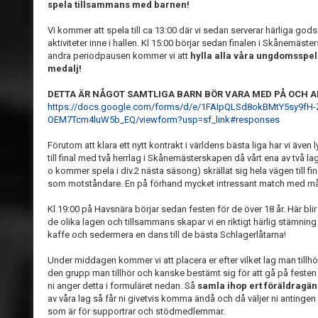
spela tillsammans med barnen!
Vi kommer att spela till ca 13:00 där vi sedan serverar härliga gods
aktiviteter inne i hallen. Kl 15:00 börjar sedan finalen i Skånemäst
andra periodpausen kommer vi att
hylla alla våra ungdomsspela
medalj!
DETTA ÄR NÅGOT SAMTLIGA BARN BÖR VARA MED PÅ OCH 
https://docs.google.com/forms/d/e/1FAIpQLSd8okBMtY5sy9fH
OEM7Tcm4luW5b_EQ/viewform?usp=sf_link#responses
Förutom att klara ett nytt kontrakt i världens bästa liga har vi även
till final med två herrlag i Skånemästerskapen då vårt ena av två lag 
o kommer spela i div.2 nästa säsong) skrällat sig hela vägen till fin
som motståndare. En på förhand mycket intressant match med mång
Kl 19:00 på Havsnära börjar sedan festen för de över 18 år. Här bli
de olika lagen och tillsammans skapar vi en riktigt härlig stämni
kaffe och sedermera en dans till de bästa Schlagerlåtarna!
Under middagen kommer vi att placera er efter vilket lag man tillhö
den grupp man tillhör och kanske bestämt sig för att gå på festen 
ni anger detta i formuläret nedan. Så
samla ihop ert föräldragän
av våra lag så får ni givetvis komma ändå och då väljer ni antingen at
som är för supportrar och stödmedlemmar.