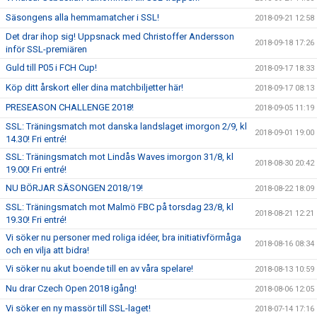
Säsongens alla hemmamatcher i SSL!
2018-09-21 12:58
Det drar ihop sig! Uppsnack med Christoffer Andersson
2018-09-18 17:26
inför SSL-premiären
Guld till P05 i FCH Cup!
2018-09-17 18:33
Köp ditt årskort eller dina matchbiljetter här!
2018-09-17 08:13
PRESEASON CHALLENGE 2018!
2018-09-05 11:19
SSL: Träningsmatch mot danska landslaget imorgon 2/9, kl
2018-09-01 19:00
14.30! Fri entré!
SSL: Träningsmatch mot Lindås Waves imorgon 31/8, kl
2018-08-30 20:42
19.00! Fri entré!
NU BÖRJAR SÄSONGEN 2018/19!
2018-08-22 18:09
SSL: Träningsmatch mot Malmö FBC på torsdag 23/8, kl
2018-08-21 12:21
19.30! Fri entré!
Vi söker nu personer med roliga idéer, bra initiativförmåga
2018-08-16 08:34
och en vilja att bidra!
Vi söker nu akut boende till en av våra spelare!
2018-08-13 10:59
Nu drar Czech Open 2018 igång!
2018-08-06 12:05
Vi söker en ny massör till SSL-laget!
2018-07-14 17:16