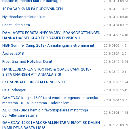
Pauline Bornander klar för damlaget!
2018-04-11 08:33
10 DAGAR KVAR PÅ BUDGIVNINGEN!
2018-04-10 10:22
Ny tränarkonstellation klar
2018-04-06 08:40
Laget i ditt hjärta
2018-04-04 09:52
DAMLAGETS FÖRSTA NYFÖRVÄRV - POÄNGDROTTNINGEN
2018-04-03 14:10
HANNA HASSEL KLAR FÖR DAMER DIVISION 1
HIBF Summer Camp 2018 - Anmälningarna strömmar in!
2018-04-02 14:21
Årsfest 2018
2018-03-27 12:01
Provträna med Höllviken Dam!
2018-03-12 13:24
HANDELSBANKEN SHOOTING & GOALIE CAMP 2018 -
2018-03-12 10:11
SISTA CHANSEN ATT ANMÄLA SIG!
EXTRAINSATT FÖRESTÄLLNING 16.00!
2018-03-09 11:24
PK9 Förlänger!
2018-03-06 15:41
GAMEDAY! Idag kl 16:00 tar vi emot de regerande svenska
2018-03-04 10:01
mästarna IBF Falun hemma i Halörhallen!
AUKTION - Buda hem din favoritspelares matchtröja
2018-03-01 11:44
och/eller canvastavla!
GAMEDAY! 15:00 I HALÖRHALLEN TAR VI EMOT IBK DALEN
2018-02-25 08:59
I VÄRLDENS BÄSTA LIGA!