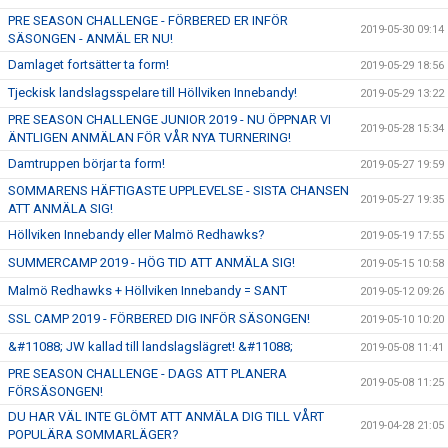
PRE SEASON CHALLENGE - FÖRBERED ER INFÖR
2019-05-30 09:14
SÄSONGEN - ANMÄL ER NU!
Damlaget fortsätter ta form!
2019-05-29 18:56
Tjeckisk landslagsspelare till Höllviken Innebandy!
2019-05-29 13:22
PRE SEASON CHALLENGE JUNIOR 2019 - NU ÖPPNAR VI
2019-05-28 15:34
ÄNTLIGEN ANMÄLAN FÖR VÅR NYA TURNERING!
Damtruppen börjar ta form!
2019-05-27 19:59
SOMMARENS HÄFTIGASTE UPPLEVELSE - SISTA CHANSEN
2019-05-27 19:35
ATT ANMÄLA SIG!
Höllviken Innebandy eller Malmö Redhawks?
2019-05-19 17:55
SUMMERCAMP 2019 - HÖG TID ATT ANMÄLA SIG!
2019-05-15 10:58
Malmö Redhawks + Höllviken Innebandy = SANT
2019-05-12 09:26
SSL CAMP 2019 - FÖRBERED DIG INFÖR SÄSONGEN!
2019-05-10 10:20
&#11088; JW kallad till landslagslägret! &#11088;
2019-05-08 11:41
PRE SEASON CHALLENGE - DAGS ATT PLANERA
2019-05-08 11:25
FÖRSÄSONGEN!
DU HAR VÄL INTE GLÖMT ATT ANMÄLA DIG TILL VÅRT
2019-04-28 21:05
POPULÄRA SOMMARLÄGER?