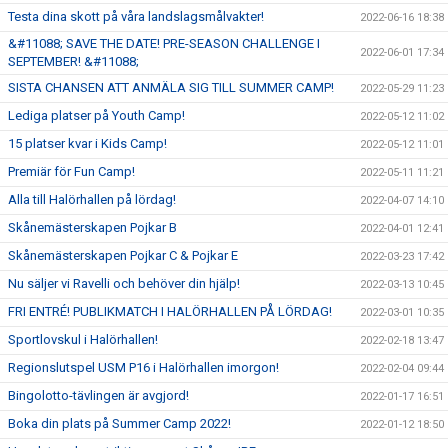
Testa dina skott på våra landslagsmålvakter!
2022-06-16 18:38
&#11088; SAVE THE DATE! PRE-SEASON CHALLENGE I
2022-06-01 17:34
SEPTEMBER! &#11088;
SISTA CHANSEN ATT ANMÄLA SIG TILL SUMMER CAMP!
2022-05-29 11:23
Lediga platser på Youth Camp!
2022-05-12 11:02
15 platser kvar i Kids Camp!
2022-05-12 11:01
Premiär för Fun Camp!
2022-05-11 11:21
Alla till Halörhallen på lördag!
2022-04-07 14:10
Skånemästerskapen Pojkar B
2022-04-01 12:41
Skånemästerskapen Pojkar C & Pojkar E
2022-03-23 17:42
Nu säljer vi Ravelli och behöver din hjälp!
2022-03-13 10:45
FRI ENTRÉ! PUBLIKMATCH I HALÖRHALLEN PÅ LÖRDAG!
2022-03-01 10:35
Sportlovskul i Halörhallen!
2022-02-18 13:47
Regionslutspel USM P16 i Halörhallen imorgon!
2022-02-04 09:44
Bingolotto-tävlingen är avgjord!
2022-01-17 16:51
Boka din plats på Summer Camp 2022!
2022-01-12 18:50