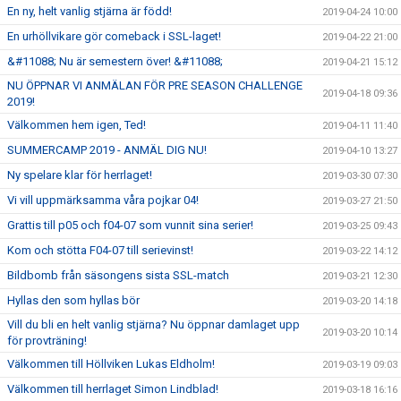
En ny, helt vanlig stjärna är född!
2019-04-24 10:00
En urhöllvikare gör comeback i SSL-laget!
2019-04-22 21:00
&#11088; Nu är semestern över! &#11088;
2019-04-21 15:12
NU ÖPPNAR VI ANMÄLAN FÖR PRE SEASON CHALLENGE
2019-04-18 09:36
2019!
Välkommen hem igen, Ted!
2019-04-11 11:40
SUMMERCAMP 2019 - ANMÄL DIG NU!
2019-04-10 13:27
Ny spelare klar för herrlaget!
2019-03-30 07:30
Vi vill uppmärksamma våra pojkar 04!
2019-03-27 21:50
Grattis till p05 och f04-07 som vunnit sina serier!
2019-03-25 09:43
Kom och stötta F04-07 till serievinst!
2019-03-22 14:12
Bildbomb från säsongens sista SSL-match
2019-03-21 12:30
Hyllas den som hyllas bör
2019-03-20 14:18
Vill du bli en helt vanlig stjärna? Nu öppnar damlaget upp
2019-03-20 10:14
för provträning!
Välkommen till Höllviken Lukas Eldholm!
2019-03-19 09:03
Välkommen till herrlaget Simon Lindblad!
2019-03-18 16:16