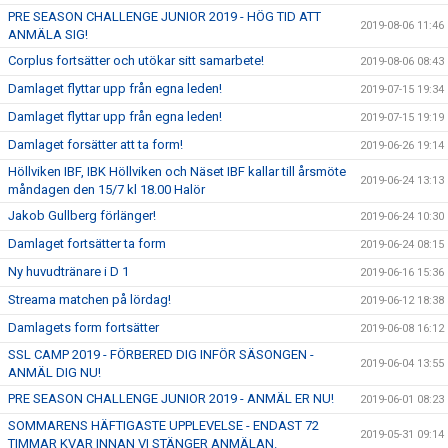
PRE SEASON CHALLENGE JUNIOR 2019 - HÖG TID ATT
2019-08-06 11:46
ANMÄLA SIG!
Corplus fortsätter och utökar sitt samarbete!
2019-08-06 08:43
Damlaget flyttar upp från egna leden!
2019-07-15 19:34
Damlaget flyttar upp från egna leden!
2019-07-15 19:19
Damlaget forsätter att ta form!
2019-06-26 19:14
Höllviken IBF, IBK Höllviken och Näset IBF kallar till årsmöte
2019-06-24 13:13
måndagen den 15/7 kl 18.00 Halör
Jakob Gullberg förlänger!
2019-06-24 10:30
Damlaget fortsätter ta form
2019-06-24 08:15
Ny huvudtränare i D 1
2019-06-16 15:36
Streama matchen på lördag!
2019-06-12 18:38
Damlagets form fortsätter
2019-06-08 16:12
SSL CAMP 2019 - FÖRBERED DIG INFÖR SÄSONGEN -
2019-06-04 13:55
ANMÄL DIG NU!
PRE SEASON CHALLENGE JUNIOR 2019 - ANMÄL ER NU!
2019-06-01 08:23
SOMMARENS HÄFTIGASTE UPPLEVELSE - ENDAST 72
2019-05-31 09:14
TIMMAR KVAR INNAN VI STÄNGER ANMÄLAN.