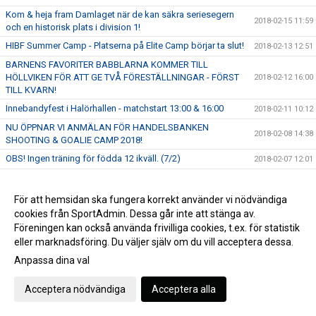
Kom & heja fram Damlaget när de kan säkra seriesegern
2018-02-15 11:59
och en historisk plats i division 1!
HIBF Summer Camp - Platserna på Elite Camp börjar ta slut!
2018-02-13 12:51
BARNENS FAVORITER BABBLARNA KOMMER TILL
HÖLLVIKEN FÖR ATT GE TVÅ FÖRESTÄLLNINGAR - FÖRST
2018-02-12 16:00
TILL KVARN!
Innebandyfest i Halörhallen - matchstart 13:00 & 16:00
2018-02-11 10:12
NU ÖPPNAR VI ANMÄLAN FÖR HANDELSBANKEN
2018-02-08 14:38
SHOOTING & GOALIE CAMP 2018!
OBS! Ingen träning för födda 12 ikväll. (7/2)
2018-02-07 12:01
Höllviken Innebandy på kartan
2018-02-07 10:17
Föreläsning om matchcoaching med Mikael Karlberg på
För att hemsidan ska fungera korrekt använder vi nödvändiga
2018-02-07 09:47
söndag!
cookies från SportAdmin. Dessa går inte att stänga av.
Föreningen kan också använda frivilliga cookies, t.ex. för statistik
SKÅNSK INNEBANDYFEST: Höllviken & Malmö i gemensam
2018-02-05 10:36
SSL-Fest!
eller marknadsföring. Du väljer själv om du vill acceptera dessa.
BOENDE SÖKES TILL SSL-SPELARE
Anpassa dina val
2018-02-02 09:57
FREDRIK SJÖSTEDT HAR VALT ATT AVSLUTA SIN
2018-02-01 14:22
Acceptera nödvändiga
Acceptera alla
ANSTÄLLNING OCH ANTA EN NY UTMANING!
OBS! Ingen träning för pojkar & flickor 12 den 24/1.
2018-01-23 13:32