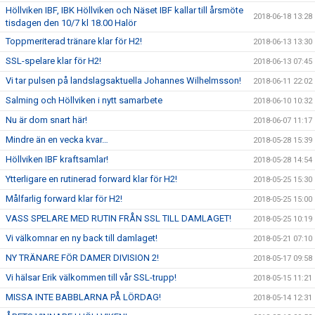
Höllviken IBF, IBK Höllviken och Näset IBF kallar till årsmöte
2018-06-18 13:28
tisdagen den 10/7 kl 18.00 Halör
Toppmeriterad tränare klar för H2!
2018-06-13 13:30
SSL-spelare klar för H2!
2018-06-13 07:45
Vi tar pulsen på landslagsaktuella Johannes Wilhelmsson!
2018-06-11 22:02
Salming och Höllviken i nytt samarbete
2018-06-10 10:32
Nu är dom snart här!
2018-06-07 11:17
Mindre än en vecka kvar…
2018-05-28 15:39
Höllviken IBF kraftsamlar!
2018-05-28 14:54
Ytterligare en rutinerad forward klar för H2!
2018-05-25 15:30
Målfarlig forward klar för H2!
2018-05-25 15:00
VASS SPELARE MED RUTIN FRÅN SSL TILL DAMLAGET!
2018-05-25 10:19
Vi välkomnar en ny back till damlaget!
2018-05-21 07:10
NY TRÄNARE FÖR DAMER DIVISION 2!
2018-05-17 09:58
Vi hälsar Erik välkommen till vår SSL-trupp!
2018-05-15 11:21
MISSA INTE BABBLARNA PÅ LÖRDAG!
2018-05-14 12:31