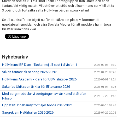
Matchen spelas kl 17:00 mot Team Thorengruppen från Umeå och är en
fantastiskt viktig match. Vi behöver ert stöd och tillsammans ser vi till att ta
3 poäng och fortsätta sätta Höllviken på den stora kartan!
Se till att skaffa din biljett nu för att säkra din plats, vi kommer att
uppdatera hemsidan och våra Sociala Medier för att meddela hur många
biljetter som finns kvar...
Nyhetsarkiv
Höllvikens IBF Dam - Tackar nej till spel i division 1
2026-07-06 16:30
Vilken fantastisk säsong 2025-2026!
2026-04-28 08:48
Höllvikens Akademi - Klara för USM slutspel 2026
2026-02-09 11:21
Sakarias Ulriksson är klar för Elite camp 2026
2026-01-07 14:08
Med sorg meddelar vi bortgången av vår kanslist Stefan
2025-12-22 14:52
Nilsson
Uppstart: Innebandy för tjejer födda 2016-2021
2025-09-15 09:43
Sargreklam Halörhallen 2025-2026
2025-07-22 20:05