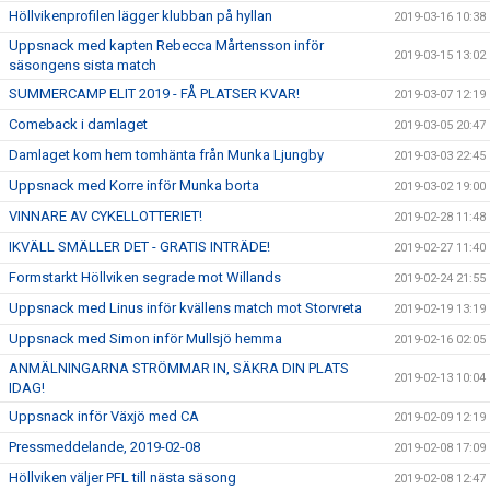
Höllvikenprofilen lägger klubban på hyllan
2019-03-16 10:38
Uppsnack med kapten Rebecca Mårtensson inför
2019-03-15 13:02
säsongens sista match
SUMMERCAMP ELIT 2019 - FÅ PLATSER KVAR!
2019-03-07 12:19
Comeback i damlaget
2019-03-05 20:47
Damlaget kom hem tomhänta från Munka Ljungby
2019-03-03 22:45
Uppsnack med Korre inför Munka borta
2019-03-02 19:00
VINNARE AV CYKELLOTTERIET!
2019-02-28 11:48
IKVÄLL SMÄLLER DET - GRATIS INTRÄDE!
2019-02-27 11:40
Formstarkt Höllviken segrade mot Willands
2019-02-24 21:55
Uppsnack med Linus inför kvällens match mot Storvreta
2019-02-19 13:19
Uppsnack med Simon inför Mullsjö hemma
2019-02-16 02:05
ANMÄLNINGARNA STRÖMMAR IN, SÄKRA DIN PLATS
2019-02-13 10:04
IDAG!
Uppsnack inför Växjö med CA
2019-02-09 12:19
Pressmeddelande, 2019-02-08
2019-02-08 17:09
Höllviken väljer PFL till nästa säsong
2019-02-08 12:47