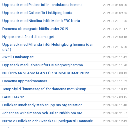
Uppsnack med Pauline inför Landskrona hemma
2019-02-08 08:00
Uppsnack med Calle inför Linköping borta
2019-02-06 09:55
Uppsnack med Nicolina inför Malmö FBC borta
2019-01-29 11:26
Damerna obesegrade hittills under 2019
2019-01-27 21:17
Ny spelare utlånad till damlaget
2019-01-26 00:18
Uppsnack med Miranda inför Helsingborg hemma (dam
2019-01-25 16:00
div.1)
JW till Finnkampen!
2019-01-25 11:42
Uppsnack med Fabian inför Helsingborg hemma
2019-01-23 11:20
NU ÖPPNAR VI ANMÄLAN FÖR SUMMERCAMP 2019!
2019-01-18 08:13
Damerna uppmärksammas
2019-01-16 11:02
Tempofylld ”himmaseger” för damerna mot Skurup
2019-01-13 18:12
GAMEDAY x2
2019-01-12 03:15
Höllviken Innebandy stärker upp sin organisation
2019-01-08 11:48
Johannes Wilhelmsson och Julian Nihlén om VM
2019-01-06 21:57
Nu tar vi Höllviken och Svenska Superligan till Danmark!
2019-01-05 12:49