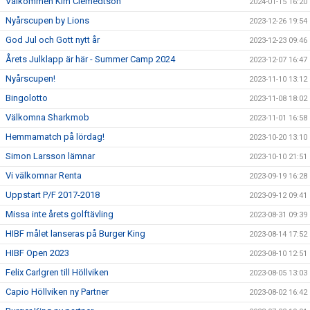
Välkommen Kim Clemedtson
2024-01-15 16:20
Nyårscupen by Lions
2023-12-26 19:54
God Jul och Gott nytt år
2023-12-23 09:46
Årets Julklapp är här - Summer Camp 2024
2023-12-07 16:47
Nyårscupen!
2023-11-10 13:12
Bingolotto
2023-11-08 18:02
Välkomna Sharkmob
2023-11-01 16:58
Hemmamatch på lördag!
2023-10-20 13:10
Simon Larsson lämnar
2023-10-10 21:51
Vi välkomnar Renta
2023-09-19 16:28
Uppstart P/F 2017-2018
2023-09-12 09:41
Missa inte årets golftävling
2023-08-31 09:39
HIBF målet lanseras på Burger King
2023-08-14 17:52
HIBF Open 2023
2023-08-10 12:51
Felix Carlgren till Höllviken
2023-08-05 13:03
Capio Höllviken ny Partner
2023-08-02 16:42