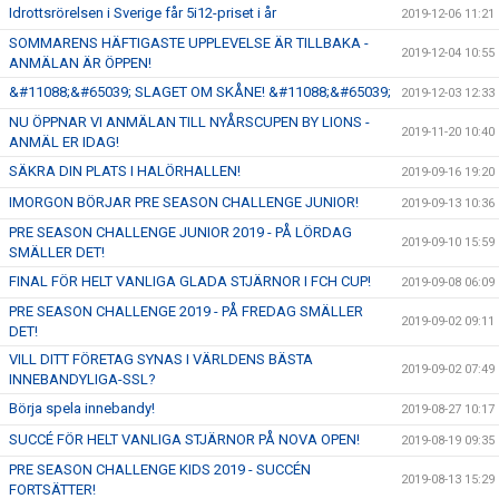
Idrottsrörelsen i Sverige får 5i12-priset i år
2019-12-06 11:21
SOMMARENS HÄFTIGASTE UPPLEVELSE ÄR TILLBAKA -
2019-12-04 10:55
ANMÄLAN ÄR ÖPPEN!
&#11088;&#65039; SLAGET OM SKÅNE! &#11088;&#65039;
2019-12-03 12:33
NU ÖPPNAR VI ANMÄLAN TILL NYÅRSCUPEN BY LIONS -
2019-11-20 10:40
ANMÄL ER IDAG!
SÄKRA DIN PLATS I HALÖRHALLEN!
2019-09-16 19:20
IMORGON BÖRJAR PRE SEASON CHALLENGE JUNIOR!
2019-09-13 10:36
PRE SEASON CHALLENGE JUNIOR 2019 - PÅ LÖRDAG
2019-09-10 15:59
SMÄLLER DET!
FINAL FÖR HELT VANLIGA GLADA STJÄRNOR I FCH CUP!
2019-09-08 06:09
PRE SEASON CHALLENGE 2019 - PÅ FREDAG SMÄLLER
2019-09-02 09:11
DET!
VILL DITT FÖRETAG SYNAS I VÄRLDENS BÄSTA
2019-09-02 07:49
INNEBANDYLIGA-SSL?
Börja spela innebandy!
2019-08-27 10:17
SUCCÉ FÖR HELT VANLIGA STJÄRNOR PÅ NOVA OPEN!
2019-08-19 09:35
PRE SEASON CHALLENGE KIDS 2019 - SUCCÉN
2019-08-13 15:29
FORTSÄTTER!