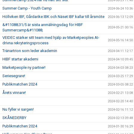
2024-06-29 11:48
Summer Camp - Youth Camp
2024-06-24 10:36
Höllviken IBF, Gårdarike IBK och Näset IBF kallar till årsmöte
2024-06-13 12:09
&#11088;31/5 är sista anmälningsdag för HIBF
2024-05-21 00:16
Summercamp&#11088;
VEIDEC stärker sitt team med hjälp av Marketpeoples AI-
2024-05-16 14:50
drivna rekryteringsprocess
Tränartrion som leder akademin
2024-04-11 12:17
HIBF startar akademi
2024-04-10 09:45
Marketpeople ny partner!
2024-04-03 08:23
Seriesegrare!
2024-03-25 17:29
Publikmatchen 2024
2024-03-05 08:22
Årets vinnare!
2024-02-21 13:08
2024-02-20 14:40
Nu fyller vi sargen!
2024-02-16 11:12
SKÅNEDERBY
2024-02-13 09:48
Publikmatchen 2024
2024-01-30 16:29