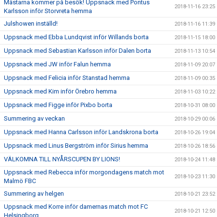
Mästarna kommer på besök! Uppsnack med Pontus
2018-11-16 23:25
Karlsson inför Storvreta hemma
Julshowen inställd!
2018-11-16 11:39
Uppsnack med Ebba Lundqvist inför Willands borta
2018-11-15 18:00
Uppsnack med Sebastian Karlsson inför Dalen borta
2018-11-13 10:54
Uppsnack med JW inför Falun hemma
2018-11-09 20:07
Uppsnack med Felicia inför Stanstad hemma
2018-11-09 00:35
Uppsnack med Kim inför Örebro hemma
2018-11-03 10:22
Uppsnack med Figge inför Pixbo borta
2018-10-31 08:00
Summering av veckan
2018-10-29 00:06
Uppsnack med Hanna Carlsson inför Landskrona borta
2018-10-26 19:04
Uppsnack med Linus Bergström inför Sirius hemma
2018-10-26 18:56
VÄLKOMNA TILL NYÅRSCUPEN BY LIONS!
2018-10-24 11:48
Uppsnack med Rebecca inför morgondagens match mot
2018-10-23 11:30
Malmö FBC
Summering av helgen
2018-10-21 23:52
Uppsnack med Korre inför damernas match mot FC
2018-10-21 12:50
Helsingborg