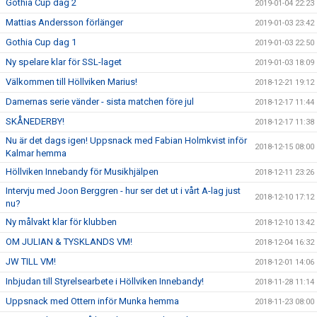
Gothia Cup dag 2
2019-01-04 22:23
Mattias Andersson förlänger
2019-01-03 23:42
Gothia Cup dag 1
2019-01-03 22:50
Ny spelare klar för SSL-laget
2019-01-03 18:09
Välkommen till Höllviken Marius!
2018-12-21 19:12
Damernas serie vänder - sista matchen före jul
2018-12-17 11:44
SKÅNEDERBY!
2018-12-17 11:38
Nu är det dags igen! Uppsnack med Fabian Holmkvist inför
2018-12-15 08:00
Kalmar hemma
Höllviken Innebandy för Musikhjälpen
2018-12-11 23:26
Intervju med Joon Berggren - hur ser det ut i vårt A-lag just
2018-12-10 17:12
nu?
Ny målvakt klar för klubben
2018-12-10 13:42
OM JULIAN & TYSKLANDS VM!
2018-12-04 16:32
JW TILL VM!
2018-12-01 14:06
Inbjudan till Styrelsearbete i Höllviken Innebandy!
2018-11-28 11:14
Uppsnack med Ottern inför Munka hemma
2018-11-23 08:00