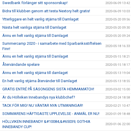
Swedbank förlänger sitt sponsorskap!
2020-06-09 13:42
Bidra till klubben genom att testa Nextory helt gratis!
2020-06-09 10:03
Ytterliggare en helt vanlig stjärna till Damlaget
2020-05-20 09:56
Nästa helt vanliga stjärna till Damlaget
2020-05-20 09:30
Ännu en helt vanlig stjärna till Damlaget
2020-05-20 09:24
Summercamp 2020 - i samarbete med Sparbanksstiftelsen
2020-05-18 16:33
Finn!
Ännu en helt vanlig stjärna till Damlaget
2020-05-15 18:21
Återvändande spelare
2020-05-15 18:17
Ännu en helt vanlig stjärna till damlaget
2020-05-13 19:04
En helt vanlig stjärna återvänder till Damlaget
2020-05-13 18:55
GRATIS ENTRÉ PÅ SÄSONGENS SISTA HEMMAMATCH!
2020-03-02 15:00
Är du Höllviken Innebandys nya klubbchef?
2020-02-24 18:58
TACK FÖR MIG! NU VÄNTAR NYA UTMANINGAR!
2020-02-21 10:47
SOMMARENS HÄFTIGASTE UPPLEVELSE - ANMÄL ER NU!
2020-01-09 18:48
HÖLLVIKEN INNEBANDY &#10084;&#65039; GOTHIA
2020-01-06 22:00
INNEBANDY CUP!