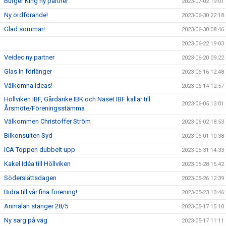
Burger King ny partner
2023-07-02 19:01
Ny ordförande!
2023-06-30 22:18
Glad sommar!
2023-06-30 08:46
2023-06-22 19:03
Veidec ny partner
2023-06-20 09:22
Glas In förlänger
2023-06-16 12:48
Välkomna Ideas!
2023-06-14 12:57
Höllviken IBF, Gårdarike IBK och Näset IBF kallar till
2023-06-05 13:01
Årsmöte/Föreningsstämma
Välkommen Christoffer Ström
2023-06-02 18:53
Bilkonsulten Syd
2023-06-01 10:38
ICA Toppen dubbelt upp
2023-05-31 14:33
Kakel Idéa till Höllviken
2023-05-28 15:42
Söderslättsdagen
2023-05-26 12:39
Bidra till vår fina förening!
2023-05-23 13:46
Anmälan stänger 28/5
2023-05-17 15:10
Ny sarg på väg
2023-05-17 11:11