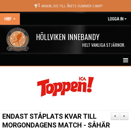
ANMÄL DIG TILL ÅRETS SUMMER CAMP!
HIBF
LOGGA IN
HÖLLVIKEN INNEBANDY
HELT VANLIGA STJÄRNOR.
HEM
HALÖRSTREAM
MATCHER
NYHETER
ENDAST STÅPLATS KVAR TILL
<
>
KALENDER
MORGONDAGENS MATCH - SÅHÄR