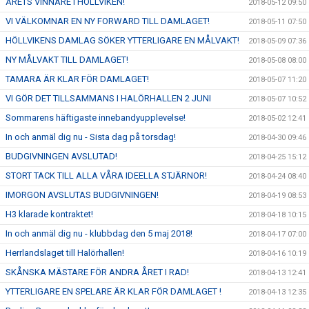
ÅRETS VINNARE I HÖLLVIKEN!
2018-05-12 09:50
VI VÄLKOMNAR EN NY FORWARD TILL DAMLAGET!
2018-05-11 07:50
HÖLLVIKENS DAMLAG SÖKER YTTERLIGARE EN MÅLVAKT!
2018-05-09 07:36
NY MÅLVAKT TILL DAMLAGET!
2018-05-08 08:00
TAMARA ÄR KLAR FÖR DAMLAGET!
2018-05-07 11:20
VI GÖR DET TILLSAMMANS I HALÖRHALLEN 2 JUNI
2018-05-07 10:52
Sommarens häftigaste innebandyupplevelse!
2018-05-02 12:41
In och anmäl dig nu - Sista dag på torsdag!
2018-04-30 09:46
BUDGIVNINGEN AVSLUTAD!
2018-04-25 15:12
STORT TACK TILL ALLA VÅRA IDEELLA STJÄRNOR!
2018-04-24 08:40
IMORGON AVSLUTAS BUDGIVNINGEN!
2018-04-19 08:53
H3 klarade kontraktet!
2018-04-18 10:15
In och anmäl dig nu - klubbdag den 5 maj 2018!
2018-04-17 07:00
Herrlandslaget till Halörhallen!
2018-04-16 10:19
SKÅNSKA MÄSTARE FÖR ANDRA ÅRET I RAD!
2018-04-13 12:41
YTTERLIGARE EN SPELARE ÄR KLAR FÖR DAMLAGET !
2018-04-13 12:35