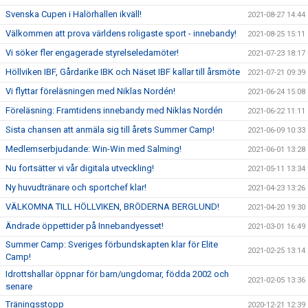
Svenska Cupen i Halörhallen ikväll!
2021-08-27 14:44
Välkommen att prova världens roligaste sport - innebandy!
2021-08-25 15:11
Vi söker fler engagerade styrelseledamöter!
2021-07-23 18:17
Höllviken IBF, Gårdarike IBK och Näset IBF kallar till årsmöte
2021-07-21 09:39
Vi flyttar föreläsningen med Niklas Nordén!
2021-06-24 15:08
Föreläsning: Framtidens innebandy med Niklas Nordén
2021-06-22 11:11
Sista chansen att anmäla sig till årets Summer Camp!
2021-06-09 10:33
Medlemserbjudande: Win-Win med Salming!
2021-06-01 13:28
Nu fortsätter vi vår digitala utveckling!
2021-05-11 13:34
Ny huvudtränare och sportchef klar!
2021-04-23 13:26
VÄLKOMNA TILL HÖLLVIKEN, BRÖDERNA BERGLUND!
2021-04-20 19:30
Ändrade öppettider på Innebandyesset!
2021-03-01 16:49
Summer Camp: Sveriges förbundskapten klar för Elite
2021-02-25 13:14
Camp!
Idrottshallar öppnar för barn/ungdomar, födda 2002 och
2021-02-05 13:36
senare
Träningsstopp
2020-12-21 12:39