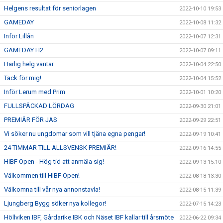
Helgens resultat för seniorlagen
2022-10-10 19:53
GAMEDAY
2022-10-08 11:32
Inför Lillån
2022-10-07 12:31
GAMEDAY H2
2022-10-07 09:11
Härlig helg väntar
2022-10-04 22:50
Tack för mig!
2022-10-04 15:52
Inför Lerum med Prim
2022-10-01 10:20
FULLSPÄCKAD LÖRDAG
2022-09-30 21:01
PREMIÄR FÖR JAS
2022-09-29 22:51
Vi söker nu ungdomar som vill tjäna egna pengar!
2022-09-19 10:41
24 TIMMAR TILL ALLSVENSK PREMIÄR!
2022-09-16 14:55
HIBF Open - Hög tid att anmäla sig!
2022-09-13 15:10
Välkommen till HIBF Open!
2022-08-18 13:30
Välkomna till vår nya annonstavla!
2022-08-15 11:39
Ljungberg Bygg söker nya kollegor!
2022-07-15 14:23
Höllviken IBF, Gårdarike IBK och Näset IBF kallar till årsmöte
2022-06-22 09:34