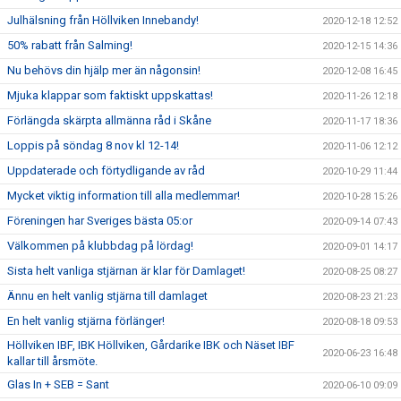
Julhälsning från Höllviken Innebandy!
2020-12-18 12:52
50% rabatt från Salming!
2020-12-15 14:36
Nu behövs din hjälp mer än någonsin!
2020-12-08 16:45
Mjuka klappar som faktiskt uppskattas!
2020-11-26 12:18
Förlängda skärpta allmänna råd i Skåne
2020-11-17 18:36
Loppis på söndag 8 nov kl 12-14!
2020-11-06 12:12
Uppdaterade och förtydligande av råd
2020-10-29 11:44
Mycket viktig information till alla medlemmar!
2020-10-28 15:26
Föreningen har Sveriges bästa 05:or
2020-09-14 07:43
Välkommen på klubbdag på lördag!
2020-09-01 14:17
Sista helt vanliga stjärnan är klar för Damlaget!
2020-08-25 08:27
Ännu en helt vanlig stjärna till damlaget
2020-08-23 21:23
En helt vanlig stjärna förlänger!
2020-08-18 09:53
Höllviken IBF, IBK Höllviken, Gårdarike IBK och Näset IBF
2020-06-23 16:48
kallar till årsmöte.
Glas In + SEB = Sant
2020-06-10 09:09