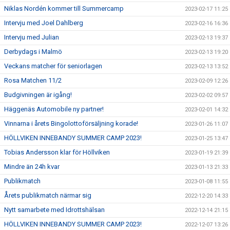
Niklas Nordén kommer till Summercamp
2023-02-17 11:25
Intervju med Joel Dahlberg
2023-02-16 16:36
Intervju med Julian
2023-02-13 19:37
Derbydags i Malmö
2023-02-13 19:20
Veckans matcher för seniorlagen
2023-02-13 13:52
Rosa Matchen 11/2
2023-02-09 12:26
Budgivningen är igång!
2023-02-02 09:57
Häggenäs Automobile ny partner!
2023-02-01 14:32
Vinnarna i årets Bingolottoförsäljning korade!
2023-01-26 11:07
HÖLLVIKEN INNEBANDY SUMMER CAMP 2023!
2023-01-25 13:47
Tobias Andersson klar för Höllviken
2023-01-19 21:39
Mindre än 24h kvar
2023-01-13 21:33
Publikmatch
2023-01-08 11:55
Årets publikmatch närmar sig
2022-12-20 14:33
Nytt samarbete med Idrottshälsan
2022-12-14 21:15
HÖLLVIKEN INNEBANDY SUMMER CAMP 2023!
2022-12-07 13:26