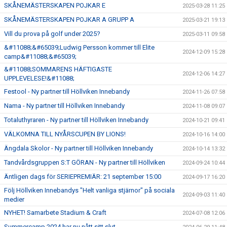
SKÅNEMÄSTERSKAPEN POJKAR E
2025-03-28 11:25
SKÅNEMÄSTERSKAPEN POJKAR A GRUPP A
2025-03-21 19:13
Vill du prova på golf under 2025?
2025-03-11 09:58
&#11088;&#65039;Ludwig Persson kommer till Elite
2024-12-09 15:28
camp&#11088;&#65039;
&#11088;SOMMARENS HÄFTIGASTE
2024-12-06 14:27
UPPLEVELESE!&#11088;
Festool - Ny partner till Höllviken Innebandy
2024-11-26 07:58
Nama - Ny partner till Höllviken Innebandy
2024-11-08 09:07
Totaluthyraren - Ny partner till Höllviken Innebandy
2024-10-21 09:41
VÄLKOMNA TILL NYÅRSCUPEN BY LIONS!
2024-10-16 14:00
Ängdala Skolor - Ny partner till Höllviken Innebandy
2024-10-14 13:32
Tandvårdsgruppen S:T GÖRAN - Ny partner till Höllviken
2024-09-24 10:44
Äntligen dags för SERIEPREMIÄR: 21 september 15:00
2024-09-17 16:20
Följ Höllviken Innebandys "Helt vanliga stjärnor" på sociala
2024-09-03 11:40
medier
NYHET! Samarbete Stadium & Craft
2024-07-08 12:06
Summercamp 2024 har nu nått sitt slut