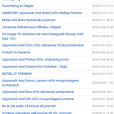
Summering av helgen
2018-10-14 19:25
GAMEDAY! Uppsnack med Adam inför Mullsjö hemma
2018-10-13 11:02
Missa inte årets fantastiska julshow!
2018-10-11 08:40
Johannes Wilhelmsson tillbaka i blågult!
2018-10-08 10:38
Storseger för damerna när man besegrade Skurup med
2018-10-08 00:07
hela 14-0
Uppsnack med Simo inför damernas första bortamatch
2018-10-07 00:01
Förlust för herrarna
2018-10-06 20:25
Uppsnack med Pontus inför Jönköping borta
2018-10-06 08:00
Uppsnack med Danne inför Höllviken - Växjö
2018-10-02 20:21
INSTÄLLD TRÄNING!
2018-10-01 13:47
Uppsnack med Simon Larsson inför morgondagens
2018-09-29 11:46
bortamatch
Uppsnack med Bina inför damernas seriepremiär
2018-09-28 18:01
Uppsnack med Erik inför morgondagens premiär
2018-09-21 20:58
Nu är det exakt 24 timmar till premiär!
2018-09-21 19:00
Vi hälsar Sebastian välkommen till SSL-truppen!
2018-09-21 14:30