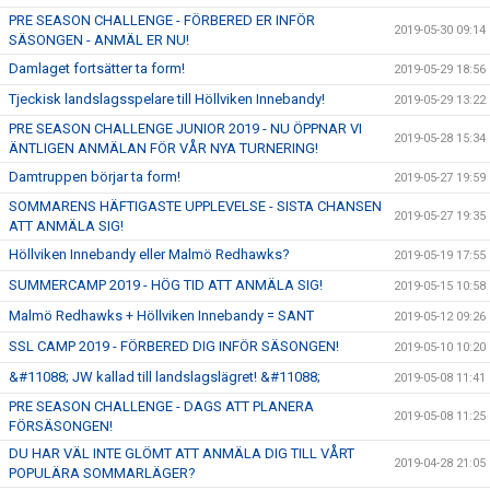
PRE SEASON CHALLENGE - FÖRBERED ER INFÖR
2019-05-30 09:14
SÄSONGEN - ANMÄL ER NU!
Damlaget fortsätter ta form!
2019-05-29 18:56
Tjeckisk landslagsspelare till Höllviken Innebandy!
2019-05-29 13:22
PRE SEASON CHALLENGE JUNIOR 2019 - NU ÖPPNAR VI
2019-05-28 15:34
ÄNTLIGEN ANMÄLAN FÖR VÅR NYA TURNERING!
Damtruppen börjar ta form!
2019-05-27 19:59
SOMMARENS HÄFTIGASTE UPPLEVELSE - SISTA CHANSEN
2019-05-27 19:35
ATT ANMÄLA SIG!
Höllviken Innebandy eller Malmö Redhawks?
2019-05-19 17:55
SUMMERCAMP 2019 - HÖG TID ATT ANMÄLA SIG!
2019-05-15 10:58
Malmö Redhawks + Höllviken Innebandy = SANT
2019-05-12 09:26
SSL CAMP 2019 - FÖRBERED DIG INFÖR SÄSONGEN!
2019-05-10 10:20
&#11088; JW kallad till landslagslägret! &#11088;
2019-05-08 11:41
PRE SEASON CHALLENGE - DAGS ATT PLANERA
2019-05-08 11:25
FÖRSÄSONGEN!
DU HAR VÄL INTE GLÖMT ATT ANMÄLA DIG TILL VÅRT
2019-04-28 21:05
POPULÄRA SOMMARLÄGER?