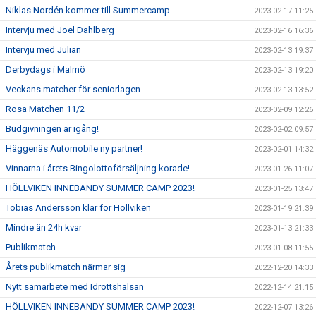
Niklas Nordén kommer till Summercamp
2023-02-17 11:25
Intervju med Joel Dahlberg
2023-02-16 16:36
Intervju med Julian
2023-02-13 19:37
Derbydags i Malmö
2023-02-13 19:20
Veckans matcher för seniorlagen
2023-02-13 13:52
Rosa Matchen 11/2
2023-02-09 12:26
Budgivningen är igång!
2023-02-02 09:57
Häggenäs Automobile ny partner!
2023-02-01 14:32
Vinnarna i årets Bingolottoförsäljning korade!
2023-01-26 11:07
HÖLLVIKEN INNEBANDY SUMMER CAMP 2023!
2023-01-25 13:47
Tobias Andersson klar för Höllviken
2023-01-19 21:39
Mindre än 24h kvar
2023-01-13 21:33
Publikmatch
2023-01-08 11:55
Årets publikmatch närmar sig
2022-12-20 14:33
Nytt samarbete med Idrottshälsan
2022-12-14 21:15
HÖLLVIKEN INNEBANDY SUMMER CAMP 2023!
2022-12-07 13:26