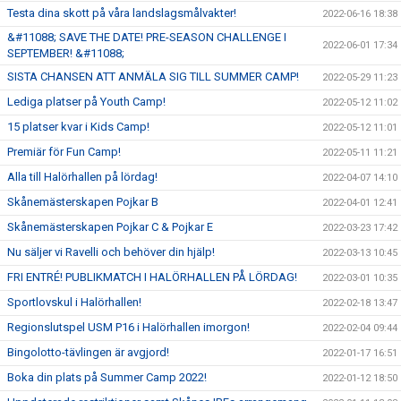
Testa dina skott på våra landslagsmålvakter!
2022-06-16 18:38
&#11088; SAVE THE DATE! PRE-SEASON CHALLENGE I
2022-06-01 17:34
SEPTEMBER! &#11088;
SISTA CHANSEN ATT ANMÄLA SIG TILL SUMMER CAMP!
2022-05-29 11:23
Lediga platser på Youth Camp!
2022-05-12 11:02
15 platser kvar i Kids Camp!
2022-05-12 11:01
Premiär för Fun Camp!
2022-05-11 11:21
Alla till Halörhallen på lördag!
2022-04-07 14:10
Skånemästerskapen Pojkar B
2022-04-01 12:41
Skånemästerskapen Pojkar C & Pojkar E
2022-03-23 17:42
Nu säljer vi Ravelli och behöver din hjälp!
2022-03-13 10:45
FRI ENTRÉ! PUBLIKMATCH I HALÖRHALLEN PÅ LÖRDAG!
2022-03-01 10:35
Sportlovskul i Halörhallen!
2022-02-18 13:47
Regionslutspel USM P16 i Halörhallen imorgon!
2022-02-04 09:44
Bingolotto-tävlingen är avgjord!
2022-01-17 16:51
Boka din plats på Summer Camp 2022!
2022-01-12 18:50