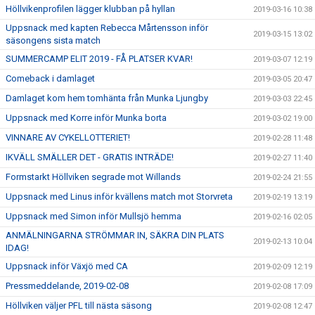
Höllvikenprofilen lägger klubban på hyllan
2019-03-16 10:38
Uppsnack med kapten Rebecca Mårtensson inför
2019-03-15 13:02
säsongens sista match
SUMMERCAMP ELIT 2019 - FÅ PLATSER KVAR!
2019-03-07 12:19
Comeback i damlaget
2019-03-05 20:47
Damlaget kom hem tomhänta från Munka Ljungby
2019-03-03 22:45
Uppsnack med Korre inför Munka borta
2019-03-02 19:00
VINNARE AV CYKELLOTTERIET!
2019-02-28 11:48
IKVÄLL SMÄLLER DET - GRATIS INTRÄDE!
2019-02-27 11:40
Formstarkt Höllviken segrade mot Willands
2019-02-24 21:55
Uppsnack med Linus inför kvällens match mot Storvreta
2019-02-19 13:19
Uppsnack med Simon inför Mullsjö hemma
2019-02-16 02:05
ANMÄLNINGARNA STRÖMMAR IN, SÄKRA DIN PLATS
2019-02-13 10:04
IDAG!
Uppsnack inför Växjö med CA
2019-02-09 12:19
Pressmeddelande, 2019-02-08
2019-02-08 17:09
Höllviken väljer PFL till nästa säsong
2019-02-08 12:47