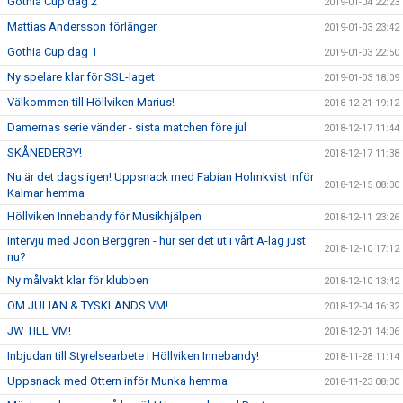
Gothia Cup dag 2
2019-01-04 22:23
Mattias Andersson förlänger
2019-01-03 23:42
Gothia Cup dag 1
2019-01-03 22:50
Ny spelare klar för SSL-laget
2019-01-03 18:09
Välkommen till Höllviken Marius!
2018-12-21 19:12
Damernas serie vänder - sista matchen före jul
2018-12-17 11:44
SKÅNEDERBY!
2018-12-17 11:38
Nu är det dags igen! Uppsnack med Fabian Holmkvist inför
2018-12-15 08:00
Kalmar hemma
Höllviken Innebandy för Musikhjälpen
2018-12-11 23:26
Intervju med Joon Berggren - hur ser det ut i vårt A-lag just
2018-12-10 17:12
nu?
Ny målvakt klar för klubben
2018-12-10 13:42
OM JULIAN & TYSKLANDS VM!
2018-12-04 16:32
JW TILL VM!
2018-12-01 14:06
Inbjudan till Styrelsearbete i Höllviken Innebandy!
2018-11-28 11:14
Uppsnack med Ottern inför Munka hemma
2018-11-23 08:00