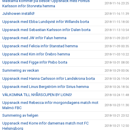
Mästarna kommer på besök! Uppsnack med Pontus
2018-11-16 23:25
Karlsson inför Storvreta hemma
Julshowen inställd!
2018-11-16 11:39
Uppsnack med Ebba Lundqvist inför Willands borta
2018-11-15 18:00
Uppsnack med Sebastian Karlsson inför Dalen borta
2018-11-13 10:54
Uppsnack med JW inför Falun hemma
2018-11-09 20:07
Uppsnack med Felicia inför Stanstad hemma
2018-11-09 00:35
Uppsnack med Kim inför Örebro hemma
2018-11-03 10:22
Uppsnack med Figge inför Pixbo borta
2018-10-31 08:00
Summering av veckan
2018-10-29 00:06
Uppsnack med Hanna Carlsson inför Landskrona borta
2018-10-26 19:04
Uppsnack med Linus Bergström inför Sirius hemma
2018-10-26 18:56
VÄLKOMNA TILL NYÅRSCUPEN BY LIONS!
2018-10-24 11:48
Uppsnack med Rebecca inför morgondagens match mot
2018-10-23 11:30
Malmö FBC
Summering av helgen
2018-10-21 23:52
Uppsnack med Korre inför damernas match mot FC
2018-10-21 12:50
Helsingborg