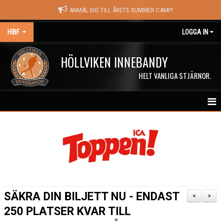
ANMÄL DIG TILL ÅRETS SUMMER CAMP!
HIBF
LOGGA IN
HÖLLVIKEN INNEBANDY
HELT VANLIGA STJÄRNOR.
HEM
HALÖRSTREAM
MATCHER
NYHETER
SÄKRA DIN BILJETT NU - ENDAST
<
>
KALENDER
250 PLATSER KVAR TILL