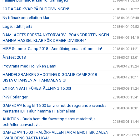
Pauline Bornander klar för damlaget!
2018-04-11 08:33
10 DAGAR KVAR PÅ BUDGIVNINGEN!
2018-04-10 10:22
Ny tränarkonstellation klar
2018-04-06 08:40
Laget i ditt hjärta
2018-04-04 09:52
DAMLAGETS FÖRSTA NYFÖRVÄRV - POÄNGDROTTNINGEN
2018-04-03 14:10
HANNA HASSEL KLAR FÖR DAMER DIVISION 1
HIBF Summer Camp 2018 - Anmälningarna strömmar in!
2018-04-02 14:21
Årsfest 2018
2018-03-27 12:01
Provträna med Höllviken Dam!
2018-03-12 13:24
HANDELSBANKEN SHOOTING & GOALIE CAMP 2018 -
2018-03-12 10:11
SISTA CHANSEN ATT ANMÄLA SIG!
EXTRAINSATT FÖRESTÄLLNING 16.00!
2018-03-09 11:24
PK9 Förlänger!
2018-03-06 15:41
GAMEDAY! Idag kl 16:00 tar vi emot de regerande svenska
2018-03-04 10:01
mästarna IBF Falun hemma i Halörhallen!
AUKTION - Buda hem din favoritspelares matchtröja
2018-03-01 11:44
och/eller canvastavla!
GAMEDAY! 15:00 I HALÖRHALLEN TAR VI EMOT IBK DALEN
2018-02-25 08:59
I VÄRLDENS BÄSTA LIGA!