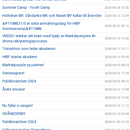
Summer Camp - Youth Camp
2024-06-24 10:36
Höllviken IBF, Gårdarike IBK och Näset IBF kallar till årsmöte
2024-06-13 12:09
&#11088;31/5 är sista anmälningsdag för HIBF
2024-05-21 00:16
Summercamp&#11088;
VEIDEC stärker sitt team med hjälp av Marketpeoples AI-
2024-05-16 14:50
drivna rekryteringsprocess
Tränartrion som leder akademin
2024-04-11 12:17
HIBF startar akademi
2024-04-10 09:45
Marketpeople ny partner!
2024-04-03 08:23
Seriesegrare!
2024-03-25 17:29
Publikmatchen 2024
2024-03-05 08:22
Årets vinnare!
2024-02-21 13:08
2024-02-20 14:40
Nu fyller vi sargen!
2024-02-16 11:12
SKÅNEDERBY
2024-02-13 09:48
Publikmatchen 2024
2024-01-30 16:29
Välkommen Kim Clemedtson