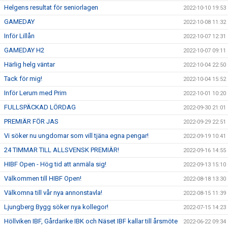
Helgens resultat för seniorlagen
2022-10-10 19:53
GAMEDAY
2022-10-08 11:32
Inför Lillån
2022-10-07 12:31
GAMEDAY H2
2022-10-07 09:11
Härlig helg väntar
2022-10-04 22:50
Tack för mig!
2022-10-04 15:52
Inför Lerum med Prim
2022-10-01 10:20
FULLSPÄCKAD LÖRDAG
2022-09-30 21:01
PREMIÄR FÖR JAS
2022-09-29 22:51
Vi söker nu ungdomar som vill tjäna egna pengar!
2022-09-19 10:41
24 TIMMAR TILL ALLSVENSK PREMIÄR!
2022-09-16 14:55
HIBF Open - Hög tid att anmäla sig!
2022-09-13 15:10
Välkommen till HIBF Open!
2022-08-18 13:30
Välkomna till vår nya annonstavla!
2022-08-15 11:39
Ljungberg Bygg söker nya kollegor!
2022-07-15 14:23
Höllviken IBF, Gårdarike IBK och Näset IBF kallar till årsmöte
2022-06-22 09:34