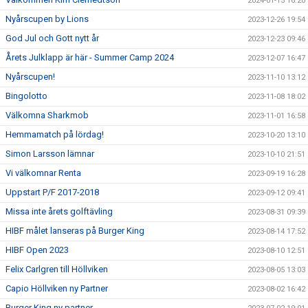
2024-01-15 16:20
Nyårscupen by Lions
2023-12-26 19:54
God Jul och Gott nytt år
2023-12-23 09:46
Årets Julklapp är här - Summer Camp 2024
2023-12-07 16:47
Nyårscupen!
2023-11-10 13:12
Bingolotto
2023-11-08 18:02
Välkomna Sharkmob
2023-11-01 16:58
Hemmamatch på lördag!
2023-10-20 13:10
Simon Larsson lämnar
2023-10-10 21:51
Vi välkomnar Renta
2023-09-19 16:28
Uppstart P/F 2017-2018
2023-09-12 09:41
Missa inte årets golftävling
2023-08-31 09:39
HIBF målet lanseras på Burger King
2023-08-14 17:52
HIBF Open 2023
2023-08-10 12:51
Felix Carlgren till Höllviken
2023-08-05 13:03
Capio Höllviken ny Partner
2023-08-02 16:42
Burger King ny partner