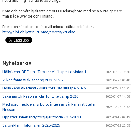
het drabbning i världens bästa liga.
Kom och se våra hjältar ta emot FC Helsingborg med hela 5 VM-spelare
från både Sverige och Finland.
En match ni helt enkelt inte vill missa - säkra er biljett nu:
http://hibf.ebiljett.nu/Home/tickets/7/False
Nyhetsarkiv
Höllvikens IBF Dam - Tackar nej till spel i division 1
2026-07-06 16:30
Vilken fantastisk säsong 2025-2026!
2026-04-28 08:48
Höllvikens Akademi - Klara för USM slutspel 2026
2026-02-09 11:21
Sakarias Ulriksson är klar för Elite camp 2026
2026-01-07 14:08
Med sorg meddelar vi bortgången av vår kanslist Stefan
2025-12-22 14:52
Nilsson
Uppstart: Innebandy för tjejer födda 2016-2021
2025-09-15 09:43
Sargreklam Halörhallen 2025-2026
2025-07-22 20:05