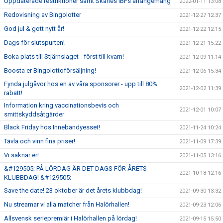
Uppdaterade restriktioner samt Skånes IBFs arrangemang
2022-01-11 13:08
Redovisning av Bingolotter
2021-12-27 12:37
God jul & gott nytt år!
2021-12-22 12:15
Dags för slutspurten!
2021-12-21 15:22
Boka plats till Stjärnslaget - först till kvarn!
2021-12-09 11:14
Boosta er Bingolottoförsäljning!
2021-12-06 15:34
Fynda julgåvor hos en av våra sponsorer - upp till 80%
2021-12-02 11:39
rabatt!
Information kring vaccinationsbevis och
2021-12-01 10:07
smittskyddsåtgärder
Black Friday hos Innebandyesset!
2021-11-24 10:24
Tävla och vinn fina priser!
2021-11-09 17:39
Vi saknar er!
2021-11-05 13:16
&#129505; PÅ LÖRDAG ÄR DET DAGS FÖR ÅRETS
2021-10-18 12:16
KLUBBDAG! &#129505;
Save the date! 23 oktober är det årets klubbdag!
2021-09-30 13:32
Nu streamar vi alla matcher från Halörhallen!
2021-09-23 12:06
Allsvensk seriepremiär i Halörhallen på lördag!
2021-09-15 15:50