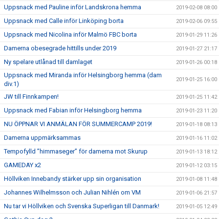
Uppsnack med Pauline inför Landskrona hemma
2019-02-08 08:00
Uppsnack med Calle inför Linköping borta
2019-02-06 09:55
Uppsnack med Nicolina inför Malmö FBC borta
2019-01-29 11:26
Damerna obesegrade hittills under 2019
2019-01-27 21:17
Ny spelare utlånad till damlaget
2019-01-26 00:18
Uppsnack med Miranda inför Helsingborg hemma (dam
2019-01-25 16:00
div.1)
JW till Finnkampen!
2019-01-25 11:42
Uppsnack med Fabian inför Helsingborg hemma
2019-01-23 11:20
NU ÖPPNAR VI ANMÄLAN FÖR SUMMERCAMP 2019!
2019-01-18 08:13
Damerna uppmärksammas
2019-01-16 11:02
Tempofylld ”himmaseger” för damerna mot Skurup
2019-01-13 18:12
GAMEDAY x2
2019-01-12 03:15
Höllviken Innebandy stärker upp sin organisation
2019-01-08 11:48
Johannes Wilhelmsson och Julian Nihlén om VM
2019-01-06 21:57
Nu tar vi Höllviken och Svenska Superligan till Danmark!
2019-01-05 12:49