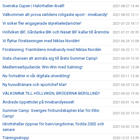
Svenska Cupen i Halörhallen ikväll!
2021-08-27 14:44
Välkommen att prova världens roligaste sport - innebandy!
2021-08-25 15:11
Vi söker fler engagerade styrelseledamöter!
2021-07-23 18:17
Höllviken IBF, Gårdarike IBK och Näset IBF kallar till årsmöte
2021-07-21 09:39
Vi flyttar föreläsningen med Niklas Nordén!
2021-06-24 15:08
Föreläsning: Framtidens innebandy med Niklas Nordén
2021-06-22 11:11
Sista chansen att anmäla sig till årets Summer Camp!
2021-06-09 10:33
Medlemserbjudande: Win-Win med Salming!
2021-06-01 13:28
Nu fortsätter vi vår digitala utveckling!
2021-05-11 13:34
Ny huvudtränare och sportchef klar!
2021-04-23 13:26
VÄLKOMNA TILL HÖLLVIKEN, BRÖDERNA BERGLUND!
2021-04-20 19:30
Ändrade öppettider på Innebandyesset!
2021-03-01 16:49
Summer Camp: Sveriges förbundskapten klar för Elite
2021-02-25 13:14
Camp!
Idrottshallar öppnar för barn/ungdomar, födda 2002 och
2021-02-05 13:36
senare
Träningsstopp
2020-12-21 12:39