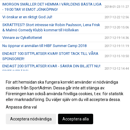
IMORGON SMÄLLER DET HEMMA I VÄRLDENS BÄSTA LIGA
2018-01-23 11:27
- 19:00 TAR VI EMOT JÖNKÖPING!
Vi önskar er en riktigt God Jul!
2017-12-22 12:56
SKRATTFEST! Stort intresse när Robin Paulsson, Lena Frisk
2017-12-20 15:06
& Malmö Comedy Klubb kommer till Höllviken
Vinnare av Cykellotteriet
2017-12-19 14:36
Nu öppnar vi anmälan till HIBF Summer Camp 2018
2017-12-19 11:19
ENDAST 100 SITTPLATSER KVAR! STORT TACK TILL VÅRA
2017-12-15 10:50
SPONSORER!
ENDAST 200 SITTPLATSER KVAR - SÄKRA DIN BILJETT NU!
2017-12-12 14:44
FRITT INTRÄDE!
SKRATTFEST! Robin Paulsson, Lena Frisk & MACK kommer
2017-12-09 13:23
För att hemsidan ska fungera korrekt använder vi nödvändiga
till Halörhallen 8/1 - Perfekt julklapp!
cookies från SportAdmin. Dessa går inte att stänga av.
FRITT INTRÄDE & Publikfest när vi tar emot SM-Finalisterna
Föreningen kan också använda frivilliga cookies, t.ex. för statistik
2017-12-05 17:12
Växjö Vipers den 17 December!
eller marknadsföring. Du väljer själv om du vill acceptera dessa.
Gameday - Skånederby i världens bästa liga - 16:00 i
2017-12-03 09:49
Anpassa dina val
Halörhallen
Ta del av fantastiska erbjudanden hos välkända webbutiker
2017-12-01 15:32
Acceptera nödvändiga
Acceptera alla
samtidigt som du stöttar föreningen!
GAMEDAY - 19:00 möter vi Pixbo Wallenstam på bortaplan!
2017-11-29 09:26