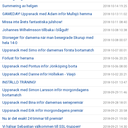
Summering av helgen
2018-10-14 19:25
GAMEDAY! Uppsnack med Adam inför Mullsjö hemma
2018-10-13 11:02
Missa inte årets fantastiska julshow!
2018-10-11 08:40
Johannes Wilhelmsson tillbaka i blågult!
2018-10-08 10:38
Storseger för damerna när man besegrade Skurup med
2018-10-08 00:07
hela 14-0
Uppsnack med Simo inför damernas första bortamatch
2018-10-07 00:01
Förlust för herrarna
2018-10-06 20:25
Uppsnack med Pontus inför Jönköping borta
2018-10-06 08:00
Uppsnack med Danne inför Höllviken - Växjö
2018-10-02 20:21
INSTÄLLD TRÄNING!
2018-10-01 13:47
Uppsnack med Simon Larsson inför morgondagens
2018-09-29 11:46
bortamatch
Uppsnack med Bina inför damernas seriepremiär
2018-09-28 18:01
Uppsnack med Erik inför morgondagens premiär
2018-09-21 20:58
Nu är det exakt 24 timmar till premiär!
2018-09-21 19:00
Vi hälsar Sebastian välkommen till SSL-truppen!
2018-09-21 14:30