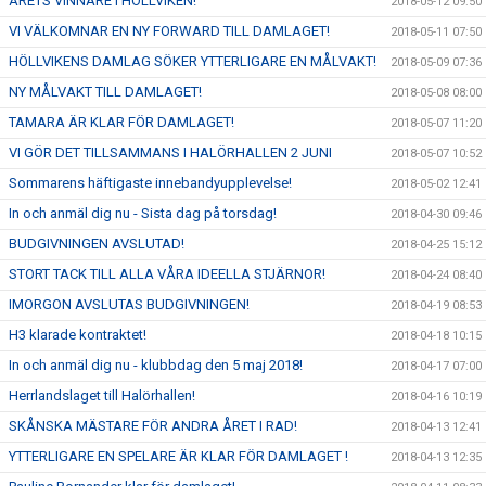
ÅRETS VINNARE I HÖLLVIKEN!
2018-05-12 09:50
VI VÄLKOMNAR EN NY FORWARD TILL DAMLAGET!
2018-05-11 07:50
HÖLLVIKENS DAMLAG SÖKER YTTERLIGARE EN MÅLVAKT!
2018-05-09 07:36
NY MÅLVAKT TILL DAMLAGET!
2018-05-08 08:00
TAMARA ÄR KLAR FÖR DAMLAGET!
2018-05-07 11:20
VI GÖR DET TILLSAMMANS I HALÖRHALLEN 2 JUNI
2018-05-07 10:52
Sommarens häftigaste innebandyupplevelse!
2018-05-02 12:41
In och anmäl dig nu - Sista dag på torsdag!
2018-04-30 09:46
BUDGIVNINGEN AVSLUTAD!
2018-04-25 15:12
STORT TACK TILL ALLA VÅRA IDEELLA STJÄRNOR!
2018-04-24 08:40
IMORGON AVSLUTAS BUDGIVNINGEN!
2018-04-19 08:53
H3 klarade kontraktet!
2018-04-18 10:15
In och anmäl dig nu - klubbdag den 5 maj 2018!
2018-04-17 07:00
Herrlandslaget till Halörhallen!
2018-04-16 10:19
SKÅNSKA MÄSTARE FÖR ANDRA ÅRET I RAD!
2018-04-13 12:41
YTTERLIGARE EN SPELARE ÄR KLAR FÖR DAMLAGET !
2018-04-13 12:35