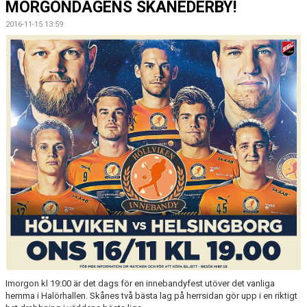
MORGONDAGENS SKÅNEDERBY!
MEDLEMSKAP
2016-11-15 13:59
OM FÖRENINGEN
KONTAKT
Imorgon kl 19:00 är det dags för en innebandyfest utöver det vanliga
hemma i Halörhallen. Skånes två bästa lag på herrsidan gör upp i en riktigt