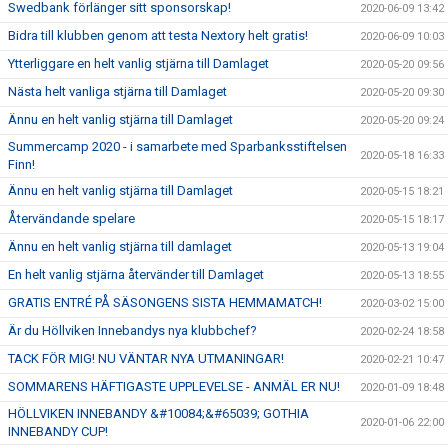
Swedbank förlänger sitt sponsorskap!
2020-06-09 13:42
Bidra till klubben genom att testa Nextory helt gratis!
2020-06-09 10:03
Ytterliggare en helt vanlig stjärna till Damlaget
2020-05-20 09:56
Nästa helt vanliga stjärna till Damlaget
2020-05-20 09:30
Ännu en helt vanlig stjärna till Damlaget
2020-05-20 09:24
Summercamp 2020 - i samarbete med Sparbanksstiftelsen
2020-05-18 16:33
Finn!
Ännu en helt vanlig stjärna till Damlaget
2020-05-15 18:21
Återvändande spelare
2020-05-15 18:17
Ännu en helt vanlig stjärna till damlaget
2020-05-13 19:04
En helt vanlig stjärna återvänder till Damlaget
2020-05-13 18:55
GRATIS ENTRÉ PÅ SÄSONGENS SISTA HEMMAMATCH!
2020-03-02 15:00
Är du Höllviken Innebandys nya klubbchef?
2020-02-24 18:58
TACK FÖR MIG! NU VÄNTAR NYA UTMANINGAR!
2020-02-21 10:47
SOMMARENS HÄFTIGASTE UPPLEVELSE - ANMÄL ER NU!
2020-01-09 18:48
HÖLLVIKEN INNEBANDY &#10084;&#65039; GOTHIA
2020-01-06 22:00
INNEBANDY CUP!