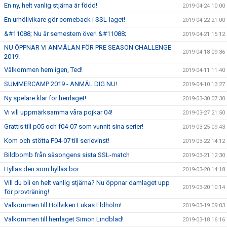
En ny, helt vanlig stjärna är född!
2019-04-24 10:00
En urhöllvikare gör comeback i SSL-laget!
2019-04-22 21:00
&#11088; Nu är semestern över! &#11088;
2019-04-21 15:12
NU ÖPPNAR VI ANMÄLAN FÖR PRE SEASON CHALLENGE
2019-04-18 09:36
2019!
Välkommen hem igen, Ted!
2019-04-11 11:40
SUMMERCAMP 2019 - ANMÄL DIG NU!
2019-04-10 13:27
Ny spelare klar för herrlaget!
2019-03-30 07:30
Vi vill uppmärksamma våra pojkar 04!
2019-03-27 21:50
Grattis till p05 och f04-07 som vunnit sina serier!
2019-03-25 09:43
Kom och stötta F04-07 till serievinst!
2019-03-22 14:12
Bildbomb från säsongens sista SSL-match
2019-03-21 12:30
Hyllas den som hyllas bör
2019-03-20 14:18
Vill du bli en helt vanlig stjärna? Nu öppnar damlaget upp
2019-03-20 10:14
för provträning!
Välkommen till Höllviken Lukas Eldholm!
2019-03-19 09:03
Välkommen till herrlaget Simon Lindblad!
2019-03-18 16:16