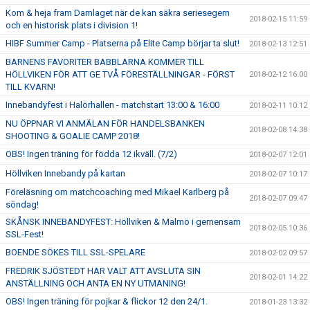
Kom & heja fram Damlaget när de kan säkra seriesegern
2018-02-15 11:59
och en historisk plats i division 1!
HIBF Summer Camp - Platserna på Elite Camp börjar ta slut!
2018-02-13 12:51
BARNENS FAVORITER BABBLARNA KOMMER TILL
HÖLLVIKEN FÖR ATT GE TVÅ FÖRESTÄLLNINGAR - FÖRST
2018-02-12 16:00
TILL KVARN!
Innebandyfest i Halörhallen - matchstart 13:00 & 16:00
2018-02-11 10:12
NU ÖPPNAR VI ANMÄLAN FÖR HANDELSBANKEN
2018-02-08 14:38
SHOOTING & GOALIE CAMP 2018!
OBS! Ingen träning för födda 12 ikväll. (7/2)
2018-02-07 12:01
Höllviken Innebandy på kartan
2018-02-07 10:17
Föreläsning om matchcoaching med Mikael Karlberg på
2018-02-07 09:47
söndag!
SKÅNSK INNEBANDYFEST: Höllviken & Malmö i gemensam
2018-02-05 10:36
SSL-Fest!
BOENDE SÖKES TILL SSL-SPELARE
2018-02-02 09:57
FREDRIK SJÖSTEDT HAR VALT ATT AVSLUTA SIN
2018-02-01 14:22
ANSTÄLLNING OCH ANTA EN NY UTMANING!
OBS! Ingen träning för pojkar & flickor 12 den 24/1.
2018-01-23 13:32