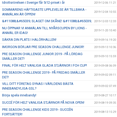
Idrottsrörelsen i Sverige får 5i12-priset i år
2019-12-06 11:21
SOMMARENS HÄFTIGASTE UPPLEVELSE ÄR TILLBAKA -
2019-12-04 10:55
ANMÄLAN ÄR ÖPPEN!
&#11088;&#65039; SLAGET OM SKÅNE! &#11088;&#65039;
2019-12-03 12:33
NU ÖPPNAR VI ANMÄLAN TILL NYÅRSCUPEN BY LIONS -
2019-11-20 10:40
ANMÄL ER IDAG!
SÄKRA DIN PLATS I HALÖRHALLEN!
2019-09-16 19:20
IMORGON BÖRJAR PRE SEASON CHALLENGE JUNIOR!
2019-09-13 10:36
PRE SEASON CHALLENGE JUNIOR 2019 - PÅ LÖRDAG
2019-09-10 15:59
SMÄLLER DET!
FINAL FÖR HELT VANLIGA GLADA STJÄRNOR I FCH CUP!
2019-09-08 06:09
PRE SEASON CHALLENGE 2019 - PÅ FREDAG SMÄLLER
2019-09-02 09:11
DET!
VILL DITT FÖRETAG SYNAS I VÄRLDENS BÄSTA
2019-09-02 07:49
INNEBANDYLIGA-SSL?
Börja spela innebandy!
2019-08-27 10:17
SUCCÉ FÖR HELT VANLIGA STJÄRNOR PÅ NOVA OPEN!
2019-08-19 09:35
PRE SEASON CHALLENGE KIDS 2019 - SUCCÉN
2019-08-13 15:29
FORTSÄTTER!