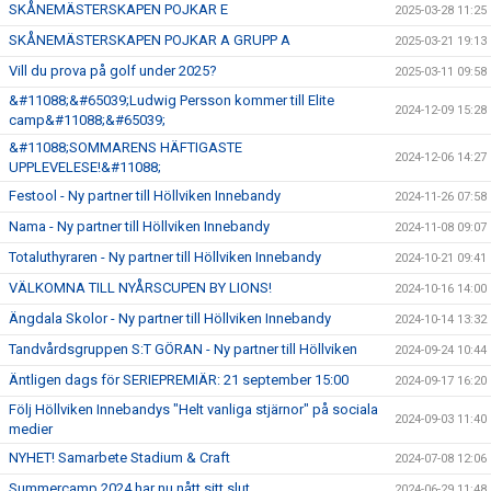
SKÅNEMÄSTERSKAPEN POJKAR E
2025-03-28 11:25
SKÅNEMÄSTERSKAPEN POJKAR A GRUPP A
2025-03-21 19:13
Vill du prova på golf under 2025?
2025-03-11 09:58
&#11088;&#65039;Ludwig Persson kommer till Elite
2024-12-09 15:28
camp&#11088;&#65039;
&#11088;SOMMARENS HÄFTIGASTE
2024-12-06 14:27
UPPLEVELESE!&#11088;
Festool - Ny partner till Höllviken Innebandy
2024-11-26 07:58
Nama - Ny partner till Höllviken Innebandy
2024-11-08 09:07
Totaluthyraren - Ny partner till Höllviken Innebandy
2024-10-21 09:41
VÄLKOMNA TILL NYÅRSCUPEN BY LIONS!
2024-10-16 14:00
Ängdala Skolor - Ny partner till Höllviken Innebandy
2024-10-14 13:32
Tandvårdsgruppen S:T GÖRAN - Ny partner till Höllviken
2024-09-24 10:44
Äntligen dags för SERIEPREMIÄR: 21 september 15:00
2024-09-17 16:20
Följ Höllviken Innebandys "Helt vanliga stjärnor" på sociala
2024-09-03 11:40
medier
NYHET! Samarbete Stadium & Craft
2024-07-08 12:06
Summercamp 2024 har nu nått sitt slut
2024-06-29 11:48