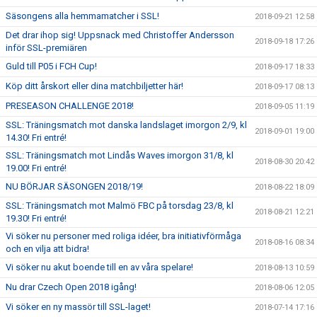
Säsongens alla hemmamatcher i SSL!
2018-09-21 12:58
Det drar ihop sig! Uppsnack med Christoffer Andersson
2018-09-18 17:26
inför SSL-premiären
Guld till P05 i FCH Cup!
2018-09-17 18:33
Köp ditt årskort eller dina matchbiljetter här!
2018-09-17 08:13
PRESEASON CHALLENGE 2018!
2018-09-05 11:19
SSL: Träningsmatch mot danska landslaget imorgon 2/9, kl
2018-09-01 19:00
14.30! Fri entré!
SSL: Träningsmatch mot Lindås Waves imorgon 31/8, kl
2018-08-30 20:42
19.00! Fri entré!
NU BÖRJAR SÄSONGEN 2018/19!
2018-08-22 18:09
SSL: Träningsmatch mot Malmö FBC på torsdag 23/8, kl
2018-08-21 12:21
19.30! Fri entré!
Vi söker nu personer med roliga idéer, bra initiativförmåga
2018-08-16 08:34
och en vilja att bidra!
Vi söker nu akut boende till en av våra spelare!
2018-08-13 10:59
Nu drar Czech Open 2018 igång!
2018-08-06 12:05
Vi söker en ny massör till SSL-laget!
2018-07-14 17:16