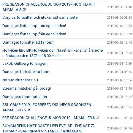
PRE SEASON CHALLENGE JUNIOR 2019 - HÖG TID ATT
2019-08-06 11:46
ANMÄLA SIG!
Corplus fortsätter och utökar sitt samarbete!
2019-08-06 08:43
Damlaget flyttar upp från egna leden!
2019-07-15 19:34
Damlaget flyttar upp från egna leden!
2019-07-15 19:19
Damlaget forsätter att ta form!
2019-06-26 19:14
Höllviken IBF, IBK Höllviken och Näset IBF kallar till årsmöte
2019-06-24 13:13
måndagen den 15/7 kl 18.00 Halör
Jakob Gullberg förlänger!
2019-06-24 10:30
Damlaget fortsätter ta form
2019-06-24 08:15
Ny huvudtränare i D 1
2019-06-16 15:36
Streama matchen på lördag!
2019-06-12 18:38
Damlagets form fortsätter
2019-06-08 16:12
SSL CAMP 2019 - FÖRBERED DIG INFÖR SÄSONGEN -
2019-06-04 13:55
ANMÄL DIG NU!
PRE SEASON CHALLENGE JUNIOR 2019 - ANMÄL ER NU!
2019-06-01 08:23
SOMMARENS HÄFTIGASTE UPPLEVELSE - ENDAST 72
2019-05-31 09:14
TIMMAR KVAR INNAN VI STÄNGER ANMÄLAN.