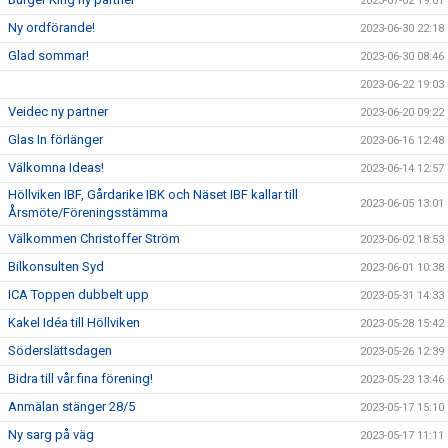
2023-07-02 19:01
Ny ordförande!
2023-06-30 22:18
Glad sommar!
2023-06-30 08:46
2023-06-22 19:03
Veidec ny partner
2023-06-20 09:22
Glas In förlänger
2023-06-16 12:48
Välkomna Ideas!
2023-06-14 12:57
Höllviken IBF, Gårdarike IBK och Näset IBF kallar till
2023-06-05 13:01
Årsmöte/Föreningsstämma
Välkommen Christoffer Ström
2023-06-02 18:53
Bilkonsulten Syd
2023-06-01 10:38
ICA Toppen dubbelt upp
2023-05-31 14:33
Kakel Idéa till Höllviken
2023-05-28 15:42
Söderslättsdagen
2023-05-26 12:39
Bidra till vår fina förening!
2023-05-23 13:46
Anmälan stänger 28/5
2023-05-17 15:10
Ny sarg på väg
2023-05-17 11:11