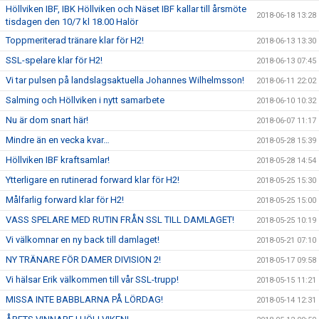
Höllviken IBF, IBK Höllviken och Näset IBF kallar till årsmöte
2018-06-18 13:28
tisdagen den 10/7 kl 18.00 Halör
Toppmeriterad tränare klar för H2!
2018-06-13 13:30
SSL-spelare klar för H2!
2018-06-13 07:45
Vi tar pulsen på landslagsaktuella Johannes Wilhelmsson!
2018-06-11 22:02
Salming och Höllviken i nytt samarbete
2018-06-10 10:32
Nu är dom snart här!
2018-06-07 11:17
Mindre än en vecka kvar…
2018-05-28 15:39
Höllviken IBF kraftsamlar!
2018-05-28 14:54
Ytterligare en rutinerad forward klar för H2!
2018-05-25 15:30
Målfarlig forward klar för H2!
2018-05-25 15:00
VASS SPELARE MED RUTIN FRÅN SSL TILL DAMLAGET!
2018-05-25 10:19
Vi välkomnar en ny back till damlaget!
2018-05-21 07:10
NY TRÄNARE FÖR DAMER DIVISION 2!
2018-05-17 09:58
Vi hälsar Erik välkommen till vår SSL-trupp!
2018-05-15 11:21
MISSA INTE BABBLARNA PÅ LÖRDAG!
2018-05-14 12:31