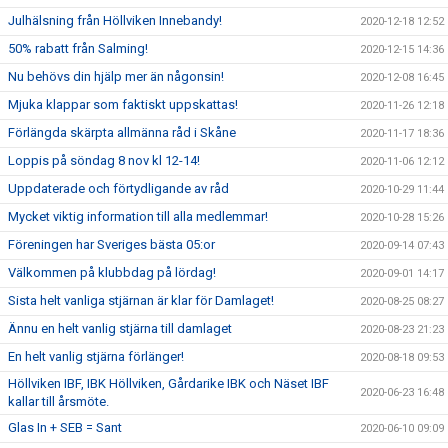
Julhälsning från Höllviken Innebandy!
2020-12-18 12:52
50% rabatt från Salming!
2020-12-15 14:36
Nu behövs din hjälp mer än någonsin!
2020-12-08 16:45
Mjuka klappar som faktiskt uppskattas!
2020-11-26 12:18
Förlängda skärpta allmänna råd i Skåne
2020-11-17 18:36
Loppis på söndag 8 nov kl 12-14!
2020-11-06 12:12
Uppdaterade och förtydligande av råd
2020-10-29 11:44
Mycket viktig information till alla medlemmar!
2020-10-28 15:26
Föreningen har Sveriges bästa 05:or
2020-09-14 07:43
Välkommen på klubbdag på lördag!
2020-09-01 14:17
Sista helt vanliga stjärnan är klar för Damlaget!
2020-08-25 08:27
Ännu en helt vanlig stjärna till damlaget
2020-08-23 21:23
En helt vanlig stjärna förlänger!
2020-08-18 09:53
Höllviken IBF, IBK Höllviken, Gårdarike IBK och Näset IBF
2020-06-23 16:48
kallar till årsmöte.
Glas In + SEB = Sant
2020-06-10 09:09