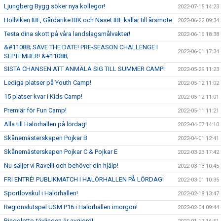
Ljungberg Bygg söker nya kollegor!
2022-07-15 14:23
Höllviken IBF, Gårdarike IBK och Näset IBF kallar till årsmöte
2022-06-22 09:34
Testa dina skott på våra landslagsmålvakter!
2022-06-16 18:38
&#11088; SAVE THE DATE! PRE-SEASON CHALLENGE I
2022-06-01 17:34
SEPTEMBER! &#11088;
SISTA CHANSEN ATT ANMÄLA SIG TILL SUMMER CAMP!
2022-05-29 11:23
Lediga platser på Youth Camp!
2022-05-12 11:02
15 platser kvar i Kids Camp!
2022-05-12 11:01
Premiär för Fun Camp!
2022-05-11 11:21
Alla till Halörhallen på lördag!
2022-04-07 14:10
Skånemästerskapen Pojkar B
2022-04-01 12:41
Skånemästerskapen Pojkar C & Pojkar E
2022-03-23 17:42
Nu säljer vi Ravelli och behöver din hjälp!
2022-03-13 10:45
FRI ENTRÉ! PUBLIKMATCH I HALÖRHALLEN PÅ LÖRDAG!
2022-03-01 10:35
Sportlovskul i Halörhallen!
2022-02-18 13:47
Regionslutspel USM P16 i Halörhallen imorgon!
2022-02-04 09:44
Bingolotto-tävlingen är avgjord!