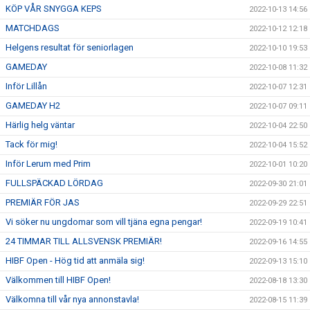
KÖP VÅR SNYGGA KEPS
2022-10-13 14:56
MATCHDAGS
2022-10-12 12:18
Helgens resultat för seniorlagen
2022-10-10 19:53
GAMEDAY
2022-10-08 11:32
Inför Lillån
2022-10-07 12:31
GAMEDAY H2
2022-10-07 09:11
Härlig helg väntar
2022-10-04 22:50
Tack för mig!
2022-10-04 15:52
Inför Lerum med Prim
2022-10-01 10:20
FULLSPÄCKAD LÖRDAG
2022-09-30 21:01
PREMIÄR FÖR JAS
2022-09-29 22:51
Vi söker nu ungdomar som vill tjäna egna pengar!
2022-09-19 10:41
24 TIMMAR TILL ALLSVENSK PREMIÄR!
2022-09-16 14:55
HIBF Open - Hög tid att anmäla sig!
2022-09-13 15:10
Välkommen till HIBF Open!
2022-08-18 13:30
Välkomna till vår nya annonstavla!
2022-08-15 11:39