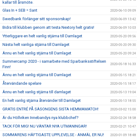
kallar till årsmöte.
Glas In + SEB = Sant
2020-06-10 09:09
Swedbank förlänger sitt sponsorskap!
2020-06-09 13:42
Bidra till klubben genom att testa Nextory helt gratis!
2020-06-09 10:03
Ytterliggare en helt vanlig stjärna till Damlaget
2020-05-20 09:56
Nästa helt vanliga stjärna till Damlaget
2020-05-20 09:30
Ännu en helt vanlig stjärna till Damlaget
2020-05-20 09:24
Summercamp 2020 - i samarbete med Sparbanksstiftelsen
2020-05-18 16:33
Finn!
Ännu en helt vanlig stjärna till Damlaget
2020-05-15 18:21
Återvändande spelare
2020-05-15 18:17
Ännu en helt vanlig stjärna till damlaget
2020-05-13 19:04
En helt vanlig stjärna återvänder till Damlaget
2020-05-13 18:55
GRATIS ENTRÉ PÅ SÄSONGENS SISTA HEMMAMATCH!
2020-03-02 15:00
Är du Höllviken Innebandys nya klubbchef?
2020-02-24 18:58
TACK FÖR MIG! NU VÄNTAR NYA UTMANINGAR!
2020-02-21 10:47
SOMMARENS HÄFTIGASTE UPPLEVELSE - ANMÄL ER NU!
2020-01-09 18:48