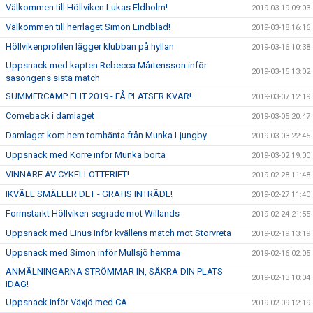
Välkommen till Höllviken Lukas Eldholm!
2019-03-19 09:03
Välkommen till herrlaget Simon Lindblad!
2019-03-18 16:16
Höllvikenprofilen lägger klubban på hyllan
2019-03-16 10:38
Uppsnack med kapten Rebecca Mårtensson inför
2019-03-15 13:02
säsongens sista match
SUMMERCAMP ELIT 2019 - FÅ PLATSER KVAR!
2019-03-07 12:19
Comeback i damlaget
2019-03-05 20:47
Damlaget kom hem tomhänta från Munka Ljungby
2019-03-03 22:45
Uppsnack med Korre inför Munka borta
2019-03-02 19:00
VINNARE AV CYKELLOTTERIET!
2019-02-28 11:48
IKVÄLL SMÄLLER DET - GRATIS INTRÄDE!
2019-02-27 11:40
Formstarkt Höllviken segrade mot Willands
2019-02-24 21:55
Uppsnack med Linus inför kvällens match mot Storvreta
2019-02-19 13:19
Uppsnack med Simon inför Mullsjö hemma
2019-02-16 02:05
ANMÄLNINGARNA STRÖMMAR IN, SÄKRA DIN PLATS
2019-02-13 10:04
IDAG!
Uppsnack inför Växjö med CA
2019-02-09 12:19