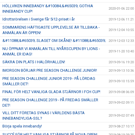
HÖLLVIKEN INNEBANDY &#10084;&#65039; GOTHIA
2020-01-06 22:00
INNEBANDY CUP!
Idrottsrörelsen i Sverige får 5i12-priset i år
2019-12-06 11:21
SOMMARENS HÄFTIGASTE UPPLEVELSE ÄR TILLBAKA -
2019-12-04 10:55
ANMÄLAN ÄR ÖPPEN!
&#11088;&#65039; SLAGET OM SKÅNE! &#11088;&#65039;
2019-12-03 12:33
NU ÖPPNAR VI ANMÄLAN TILL NYÅRSCUPEN BY LIONS -
2019-11-20 10:40
ANMÄL ER IDAG!
SÄKRA DIN PLATS I HALÖRHALLEN!
2019-09-16 19:20
IMORGON BÖRJAR PRE SEASON CHALLENGE JUNIOR!
2019-09-13 10:36
PRE SEASON CHALLENGE JUNIOR 2019 - PÅ LÖRDAG
2019-09-10 15:59
SMÄLLER DET!
FINAL FÖR HELT VANLIGA GLADA STJÄRNOR I FCH CUP!
2019-09-08 06:09
PRE SEASON CHALLENGE 2019 - PÅ FREDAG SMÄLLER
2019-09-02 09:11
DET!
VILL DITT FÖRETAG SYNAS I VÄRLDENS BÄSTA
2019-09-02 07:49
INNEBANDYLIGA-SSL?
Börja spela innebandy!
2019-08-27 10:17
SUCCÉ FÖR HELT VANLIGA STJÄRNOR PÅ NOVA OPEN!
2019-08-19 09:35