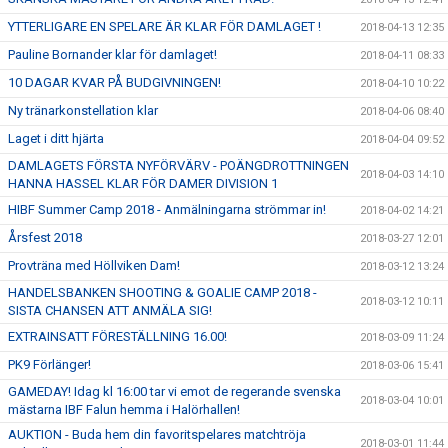
YTTERLIGARE EN SPELARE ÄR KLAR FÖR DAMLAGET !
2018-04-13 12:35
Pauline Bornander klar för damlaget!
2018-04-11 08:33
10 DAGAR KVAR PÅ BUDGIVNINGEN!
2018-04-10 10:22
Ny tränarkonstellation klar
2018-04-06 08:40
Laget i ditt hjärta
2018-04-04 09:52
DAMLAGETS FÖRSTA NYFÖRVÄRV - POÄNGDROTTNINGEN
2018-04-03 14:10
HANNA HASSEL KLAR FÖR DAMER DIVISION 1
HIBF Summer Camp 2018 - Anmälningarna strömmar in!
2018-04-02 14:21
Årsfest 2018
2018-03-27 12:01
Provträna med Höllviken Dam!
2018-03-12 13:24
HANDELSBANKEN SHOOTING & GOALIE CAMP 2018 -
2018-03-12 10:11
SISTA CHANSEN ATT ANMÄLA SIG!
EXTRAINSATT FÖRESTÄLLNING 16.00!
2018-03-09 11:24
PK9 Förlänger!
2018-03-06 15:41
GAMEDAY! Idag kl 16:00 tar vi emot de regerande svenska
2018-03-04 10:01
mästarna IBF Falun hemma i Halörhallen!
AUKTION - Buda hem din favoritspelares matchtröja
2018-03-01 11:44