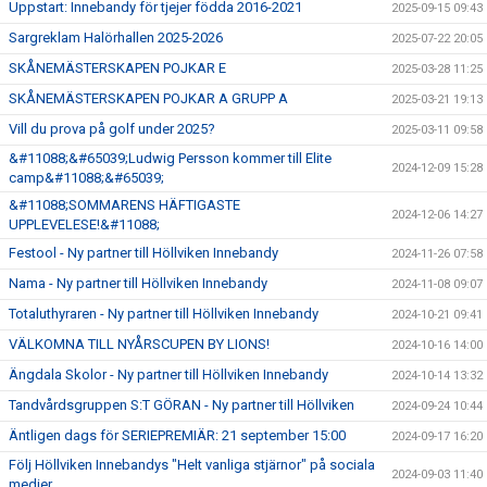
Uppstart: Innebandy för tjejer födda 2016-2021
2025-09-15 09:43
Sargreklam Halörhallen 2025-2026
2025-07-22 20:05
SKÅNEMÄSTERSKAPEN POJKAR E
2025-03-28 11:25
SKÅNEMÄSTERSKAPEN POJKAR A GRUPP A
2025-03-21 19:13
Vill du prova på golf under 2025?
2025-03-11 09:58
&#11088;&#65039;Ludwig Persson kommer till Elite
2024-12-09 15:28
camp&#11088;&#65039;
&#11088;SOMMARENS HÄFTIGASTE
2024-12-06 14:27
UPPLEVELESE!&#11088;
Festool - Ny partner till Höllviken Innebandy
2024-11-26 07:58
Nama - Ny partner till Höllviken Innebandy
2024-11-08 09:07
Totaluthyraren - Ny partner till Höllviken Innebandy
2024-10-21 09:41
VÄLKOMNA TILL NYÅRSCUPEN BY LIONS!
2024-10-16 14:00
Ängdala Skolor - Ny partner till Höllviken Innebandy
2024-10-14 13:32
Tandvårdsgruppen S:T GÖRAN - Ny partner till Höllviken
2024-09-24 10:44
Äntligen dags för SERIEPREMIÄR: 21 september 15:00
2024-09-17 16:20
Följ Höllviken Innebandys "Helt vanliga stjärnor" på sociala
2024-09-03 11:40
medier