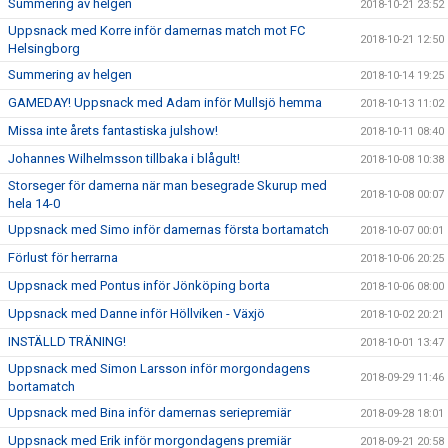
Summering av helgen
2018-10-21 23:52
Uppsnack med Korre inför damernas match mot FC
2018-10-21 12:50
Helsingborg
Summering av helgen
2018-10-14 19:25
GAMEDAY! Uppsnack med Adam inför Mullsjö hemma
2018-10-13 11:02
Missa inte årets fantastiska julshow!
2018-10-11 08:40
Johannes Wilhelmsson tillbaka i blågult!
2018-10-08 10:38
Storseger för damerna när man besegrade Skurup med
2018-10-08 00:07
hela 14-0
Uppsnack med Simo inför damernas första bortamatch
2018-10-07 00:01
Förlust för herrarna
2018-10-06 20:25
Uppsnack med Pontus inför Jönköping borta
2018-10-06 08:00
Uppsnack med Danne inför Höllviken - Växjö
2018-10-02 20:21
INSTÄLLD TRÄNING!
2018-10-01 13:47
Uppsnack med Simon Larsson inför morgondagens
2018-09-29 11:46
bortamatch
Uppsnack med Bina inför damernas seriepremiär
2018-09-28 18:01
Uppsnack med Erik inför morgondagens premiär
2018-09-21 20:58