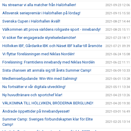
Nu streamar vi alla matcher från Halörhallen!
2021-09-23 12:06
Allsvensk seriepremiär i Halörhallen på lördag!
2021-09-15 15:50
Svenska Cupen i Halörhallen ikväll!
2021-08-27 14:44
Välkommen att prova världens roligaste sport - innebandy!
2021-08-25 15:11
Vi söker fler engagerade styrelseledamöter!
2021-07-23 18:17
Höllviken IBF, Gårdarike IBK och Näset IBF kallar till årsmöte
2021-07-21 09:39
Vi flyttar föreläsningen med Niklas Nordén!
2021-06-24 15:08
Föreläsning: Framtidens innebandy med Niklas Nordén
2021-06-22 11:11
Sista chansen att anmäla sig till årets Summer Camp!
2021-06-09 10:33
Medlemserbjudande: Win-Win med Salming!
2021-06-01 13:28
Nu fortsätter vi vår digitala utveckling!
2021-05-11 13:34
Ny huvudtränare och sportchef klar!
2021-04-23 13:26
VÄLKOMNA TILL HÖLLVIKEN, BRÖDERNA BERGLUND!
2021-04-20 19:30
Ändrade öppettider på Innebandyesset!
2021-03-01 16:49
Summer Camp: Sveriges förbundskapten klar för Elite
2021-02-25 13:14
Camp!