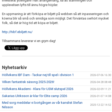
investerat ytterligare i vårt arrangemang, så att stämningen och
upplevelsen lyfts till ännu högre höjder.
En uppmaning är att förköpa er biljett på webben så att inpasseringen och
köerna blir så små och smidiga som möjligt. Det förväntas oerhört mycket
folk, så det är hög tid att köpa er biljett.
http://hibf.ebiljett.nu/
Tillsammans levererar vi en grym dag!
Nyhetsarkiv
Höllvikens IBF Dam - Tackar nej till spel i division 1
2026-07-06 16:30
Vilken fantastisk säsong 2025-2026!
2026-04-28 08:48
Höllvikens Akademi - Klara för USM slutspel 2026
2026-02-09 11:21
Sakarias Ulriksson är klar för Elite camp 2026
2026-01-07 14:08
Med sorg meddelar vi bortgången av vår kanslist Stefan
2025-12-22 14:52
Nilsson