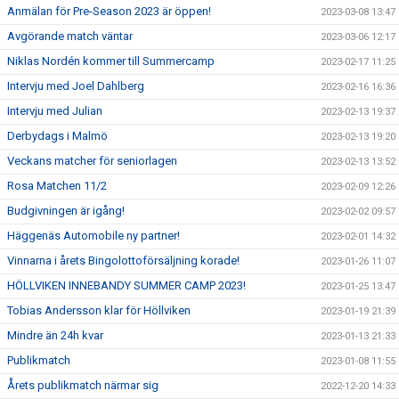
Anmälan för Pre-Season 2023 är öppen!
2023-03-08 13:47
Avgörande match väntar
2023-03-06 12:17
Niklas Nordén kommer till Summercamp
2023-02-17 11:25
Intervju med Joel Dahlberg
2023-02-16 16:36
Intervju med Julian
2023-02-13 19:37
Derbydags i Malmö
2023-02-13 19:20
Veckans matcher för seniorlagen
2023-02-13 13:52
Rosa Matchen 11/2
2023-02-09 12:26
Budgivningen är igång!
2023-02-02 09:57
Häggenäs Automobile ny partner!
2023-02-01 14:32
Vinnarna i årets Bingolottoförsäljning korade!
2023-01-26 11:07
HÖLLVIKEN INNEBANDY SUMMER CAMP 2023!
2023-01-25 13:47
Tobias Andersson klar för Höllviken
2023-01-19 21:39
Mindre än 24h kvar
2023-01-13 21:33
Publikmatch
2023-01-08 11:55
Årets publikmatch närmar sig
2022-12-20 14:33