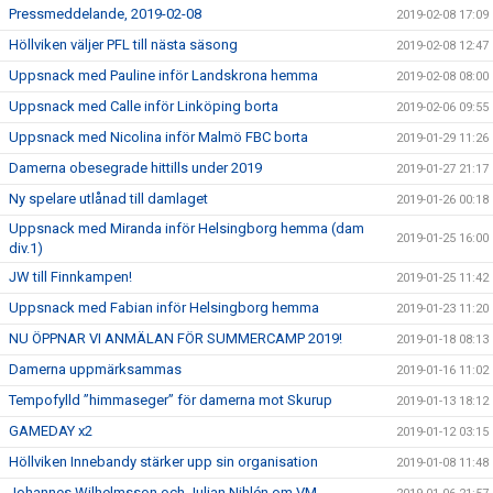
Pressmeddelande, 2019-02-08
2019-02-08 17:09
Höllviken väljer PFL till nästa säsong
2019-02-08 12:47
Uppsnack med Pauline inför Landskrona hemma
2019-02-08 08:00
Uppsnack med Calle inför Linköping borta
2019-02-06 09:55
Uppsnack med Nicolina inför Malmö FBC borta
2019-01-29 11:26
Damerna obesegrade hittills under 2019
2019-01-27 21:17
Ny spelare utlånad till damlaget
2019-01-26 00:18
Uppsnack med Miranda inför Helsingborg hemma (dam
2019-01-25 16:00
div.1)
JW till Finnkampen!
2019-01-25 11:42
Uppsnack med Fabian inför Helsingborg hemma
2019-01-23 11:20
NU ÖPPNAR VI ANMÄLAN FÖR SUMMERCAMP 2019!
2019-01-18 08:13
Damerna uppmärksammas
2019-01-16 11:02
Tempofylld ”himmaseger” för damerna mot Skurup
2019-01-13 18:12
GAMEDAY x2
2019-01-12 03:15
Höllviken Innebandy stärker upp sin organisation
2019-01-08 11:48
Johannes Wilhelmsson och Julian Nihlén om VM