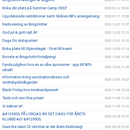
2022-01-17 16:51
Boka din plats på Summer Camp 2022!
2022-01-12 18:50
Uppdaterade restriktioner samt Skånes IBFs arrangemang
2022-01-11 13:08
Redovisning av Bingolotter
2021-12-27 12:37
God jul & gott nytt år!
2021-12-22 12:15
Dags för slutspurten!
2021-12-21 15:22
Boka plats till Stjärnslaget - först till kvarn!
2021-12-09 11:14
Boosta er Bingolottoförsäljning!
2021-12-06 15:34
Fynda julgåvor hos en av våra sponsorer - upp till 80%
2021-12-02 11:39
rabatt!
Information kring vaccinationsbevis och
2021-12-01 10:07
smittskyddsåtgärder
Black Friday hos Innebandyesset!
2021-11-24 10:24
Tävla och vinn fina priser!
2021-11-09 17:39
Vi saknar er!
2021-11-05 13:16
&#129505; PÅ LÖRDAG ÄR DET DAGS FÖR ÅRETS
2021-10-18 12:16
KLUBBDAG! &#129505;
Save the date! 23 oktober är det årets klubbdag!
2021-09-30 13:32