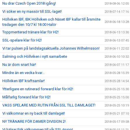
Nu drar Czech Open 2018 igång!
2018-08-06 12:05
Vi söker en ny massör till SSL-laget!
2018-07-14 17:16
Höllviken IBF, IBK Höllviken och Näset IBF kallar till årsmöte
2018-06-18 13:28
tisdagen den 10/7 kl 18.00 Halör
Toppmeriterad tränare klar för H2!
2018-06-13 13:30
SSL-spelare klar för H2!
2018-06-13 07:45
Vi tar pulsen på landslagsaktuella Johannes Wilhelmsson!
2018-06-11 22:02
Salming och Höllviken i nytt samarbete
2018-06-10 10:32
Nu är dom snart här!
2018-06-07 11:17
Mindre än en vecka kvar…
2018-05-28 15:39
Höllviken IBF kraftsamlar!
2018-05-28 14:54
Ytterligare en rutinerad forward klar för H2!
2018-05-25 15:30
Målfarlig forward klar för H2!
2018-05-25 15:00
VASS SPELARE MED RUTIN FRÅN SSL TILL DAMLAGET!
2018-05-25 10:19
Vi välkomnar en ny back till damlaget!
2018-05-21 07:10
NY TRÄNARE FÖR DAMER DIVISION 2!
2018-05-17 09:58
Vi hälsar Erik välkommen till vår SSL-trupp!
2018-05-15 11:21