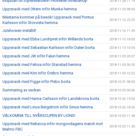
Inbjudan till Styrelsearbete i Höllviken Innebandy!
2018-11-28 11:14
Uppsnack med Ottern inför Munka hemma
2018-11-23 08:00
Mästarna kommer på besök! Uppsnack med Pontus
2018-11-16 23:25
Karlsson inför Storvreta hemma
Julshowen inställd!
2018-11-16 11:39
Uppsnack med Ebba Lundqvist inför Willands borta
2018-11-15 18:00
Uppsnack med Sebastian Karlsson inför Dalen borta
2018-11-13 10:54
Uppsnack med JW inför Falun hemma
2018-11-09 20:07
Uppsnack med Felicia inför Stanstad hemma
2018-11-09 00:35
Uppsnack med Kim inför Örebro hemma
2018-11-03 10:22
Uppsnack med Figge inför Pixbo borta
2018-10-31 08:00
Summering av veckan
2018-10-29 00:06
Uppsnack med Hanna Carlsson inför Landskrona borta
2018-10-26 19:04
Uppsnack med Linus Bergström inför Sirius hemma
2018-10-26 18:56
VÄLKOMNA TILL NYÅRSCUPEN BY LIONS!
2018-10-24 11:48
Uppsnack med Rebecca inför morgondagens match mot
2018-10-23 11:30
Malmö FBC