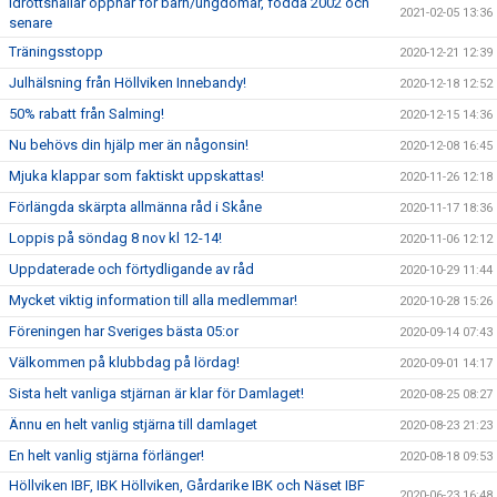
Idrottshallar öppnar för barn/ungdomar, födda 2002 och
2021-02-05 13:36
senare
Träningsstopp
2020-12-21 12:39
Julhälsning från Höllviken Innebandy!
2020-12-18 12:52
50% rabatt från Salming!
2020-12-15 14:36
Nu behövs din hjälp mer än någonsin!
2020-12-08 16:45
Mjuka klappar som faktiskt uppskattas!
2020-11-26 12:18
Förlängda skärpta allmänna råd i Skåne
2020-11-17 18:36
Loppis på söndag 8 nov kl 12-14!
2020-11-06 12:12
Uppdaterade och förtydligande av råd
2020-10-29 11:44
Mycket viktig information till alla medlemmar!
2020-10-28 15:26
Föreningen har Sveriges bästa 05:or
2020-09-14 07:43
Välkommen på klubbdag på lördag!
2020-09-01 14:17
Sista helt vanliga stjärnan är klar för Damlaget!
2020-08-25 08:27
Ännu en helt vanlig stjärna till damlaget
2020-08-23 21:23
En helt vanlig stjärna förlänger!
2020-08-18 09:53
Höllviken IBF, IBK Höllviken, Gårdarike IBK och Näset IBF
2020-06-23 16:48