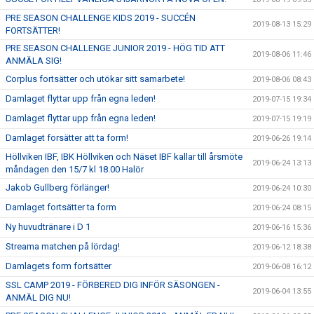
PRE SEASON CHALLENGE KIDS 2019 - SUCCÉN
2019-08-13 15:29
FORTSÄTTER!
PRE SEASON CHALLENGE JUNIOR 2019 - HÖG TID ATT
2019-08-06 11:46
ANMÄLA SIG!
Corplus fortsätter och utökar sitt samarbete!
2019-08-06 08:43
Damlaget flyttar upp från egna leden!
2019-07-15 19:34
Damlaget flyttar upp från egna leden!
2019-07-15 19:19
Damlaget forsätter att ta form!
2019-06-26 19:14
Höllviken IBF, IBK Höllviken och Näset IBF kallar till årsmöte
2019-06-24 13:13
måndagen den 15/7 kl 18.00 Halör
Jakob Gullberg förlänger!
2019-06-24 10:30
Damlaget fortsätter ta form
2019-06-24 08:15
Ny huvudtränare i D 1
2019-06-16 15:36
Streama matchen på lördag!
2019-06-12 18:38
Damlagets form fortsätter
2019-06-08 16:12
SSL CAMP 2019 - FÖRBERED DIG INFÖR SÄSONGEN -
2019-06-04 13:55
ANMÄL DIG NU!