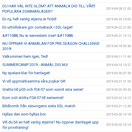
DU HAR VÄL INTE GLÖMT ATT ANMÄLA DIG TILL VÅRT
2019-04-28 21:05
POPULÄRA SOMMARLÄGER?
En ny, helt vanlig stjärna är född!
2019-04-24 10:00
En urhöllvikare gör comeback i SSL-laget!
2019-04-22 21:00
&#11088; Nu är semestern över! &#11088;
2019-04-21 15:12
NU ÖPPNAR VI ANMÄLAN FÖR PRE SEASON CHALLENGE
2019-04-18 09:36
2019!
Välkommen hem igen, Ted!
2019-04-11 11:40
SUMMERCAMP 2019 - ANMÄL DIG NU!
2019-04-10 13:27
Ny spelare klar för herrlaget!
2019-03-30 07:30
Vi vill uppmärksamma våra pojkar 04!
2019-03-27 21:50
Grattis till p05 och f04-07 som vunnit sina serier!
2019-03-25 09:43
Kom och stötta F04-07 till serievinst!
2019-03-22 14:12
Bildbomb från säsongens sista SSL-match
2019-03-21 12:30
Hyllas den som hyllas bör
2019-03-20 14:18
Vill du bli en helt vanlig stjärna? Nu öppnar damlaget upp
2019-03-20 10:14
för provträning!