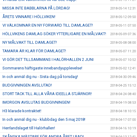
MISSA INTE BABBLARNA PÅ LÖRDAG!
2018-05-14 12:31
ÅRETS VINNARE I HÖLLVIKEN!
2018-05-12 09:50
VI VÄLKOMNAR EN NY FORWARD TILL DAMLAGET!
2018-05-11 07:50
HÖLLVIKENS DAMLAG SÖKER YTTERLIGARE EN MÅLVAKT!
2018-05-09 07:36
NY MÅLVAKT TILL DAMLAGET!
2018-05-08 08:00
TAMARA ÄR KLAR FÖR DAMLAGET!
2018-05-07 11:20
VI GÖR DET TILLSAMMANS I HALÖRHALLEN 2 JUNI
2018-05-07 10:52
Sommarens häftigaste innebandyupplevelse!
2018-05-02 12:41
In och anmäl dig nu - Sista dag på torsdag!
2018-04-30 09:46
BUDGIVNINGEN AVSLUTAD!
2018-04-25 15:12
STORT TACK TILL ALLA VÅRA IDEELLA STJÄRNOR!
2018-04-24 08:40
IMORGON AVSLUTAS BUDGIVNINGEN!
2018-04-19 08:53
H3 klarade kontraktet!
2018-04-18 10:15
In och anmäl dig nu - klubbdag den 5 maj 2018!
2018-04-17 07:00
Herrlandslaget till Halörhallen!
2018-04-16 10:19
SKÅNSKA MÄSTARE FÖR ANDRA ÅRET I RAD!
2018-04-13 12:41