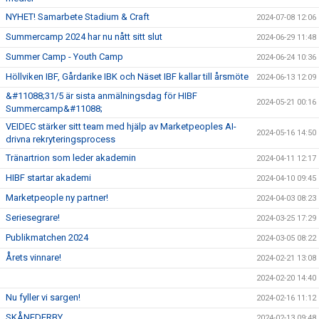
NYHET! Samarbete Stadium & Craft
2024-07-08 12:06
Summercamp 2024 har nu nått sitt slut
2024-06-29 11:48
Summer Camp - Youth Camp
2024-06-24 10:36
Höllviken IBF, Gårdarike IBK och Näset IBF kallar till årsmöte
2024-06-13 12:09
&#11088;31/5 är sista anmälningsdag för HIBF
2024-05-21 00:16
Summercamp&#11088;
VEIDEC stärker sitt team med hjälp av Marketpeoples AI-
2024-05-16 14:50
drivna rekryteringsprocess
Tränartrion som leder akademin
2024-04-11 12:17
HIBF startar akademi
2024-04-10 09:45
Marketpeople ny partner!
2024-04-03 08:23
Seriesegrare!
2024-03-25 17:29
Publikmatchen 2024
2024-03-05 08:22
Årets vinnare!
2024-02-21 13:08
2024-02-20 14:40
Nu fyller vi sargen!
2024-02-16 11:12
SKÅNEDERBY
2024-02-13 09:48