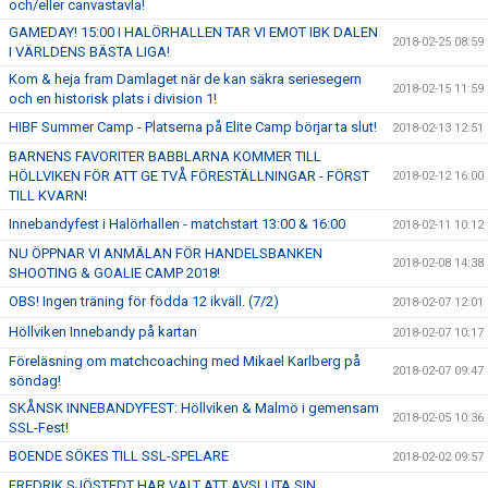
och/eller canvastavla!
GAMEDAY! 15:00 I HALÖRHALLEN TAR VI EMOT IBK DALEN
2018-02-25 08:59
I VÄRLDENS BÄSTA LIGA!
Kom & heja fram Damlaget när de kan säkra seriesegern
2018-02-15 11:59
och en historisk plats i division 1!
HIBF Summer Camp - Platserna på Elite Camp börjar ta slut!
2018-02-13 12:51
BARNENS FAVORITER BABBLARNA KOMMER TILL
HÖLLVIKEN FÖR ATT GE TVÅ FÖRESTÄLLNINGAR - FÖRST
2018-02-12 16:00
TILL KVARN!
Innebandyfest i Halörhallen - matchstart 13:00 & 16:00
2018-02-11 10:12
NU ÖPPNAR VI ANMÄLAN FÖR HANDELSBANKEN
2018-02-08 14:38
SHOOTING & GOALIE CAMP 2018!
OBS! Ingen träning för födda 12 ikväll. (7/2)
2018-02-07 12:01
Höllviken Innebandy på kartan
2018-02-07 10:17
Föreläsning om matchcoaching med Mikael Karlberg på
2018-02-07 09:47
söndag!
SKÅNSK INNEBANDYFEST: Höllviken & Malmö i gemensam
2018-02-05 10:36
SSL-Fest!
BOENDE SÖKES TILL SSL-SPELARE
2018-02-02 09:57
FREDRIK SJÖSTEDT HAR VALT ATT AVSLUTA SIN