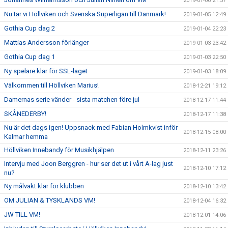
2019-01-06 21:57
Nu tar vi Höllviken och Svenska Superligan till Danmark!
2019-01-05 12:49
Gothia Cup dag 2
2019-01-04 22:23
Mattias Andersson förlänger
2019-01-03 23:42
Gothia Cup dag 1
2019-01-03 22:50
Ny spelare klar för SSL-laget
2019-01-03 18:09
Välkommen till Höllviken Marius!
2018-12-21 19:12
Damernas serie vänder - sista matchen före jul
2018-12-17 11:44
SKÅNEDERBY!
2018-12-17 11:38
Nu är det dags igen! Uppsnack med Fabian Holmkvist inför
2018-12-15 08:00
Kalmar hemma
Höllviken Innebandy för Musikhjälpen
2018-12-11 23:26
Intervju med Joon Berggren - hur ser det ut i vårt A-lag just
2018-12-10 17:12
nu?
Ny målvakt klar för klubben
2018-12-10 13:42
OM JULIAN & TYSKLANDS VM!
2018-12-04 16:32
JW TILL VM!
2018-12-01 14:06