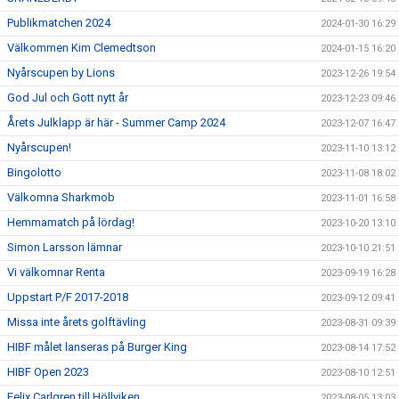
Publikmatchen 2024
2024-01-30 16:29
Välkommen Kim Clemedtson
2024-01-15 16:20
Nyårscupen by Lions
2023-12-26 19:54
God Jul och Gott nytt år
2023-12-23 09:46
Årets Julklapp är här - Summer Camp 2024
2023-12-07 16:47
Nyårscupen!
2023-11-10 13:12
Bingolotto
2023-11-08 18:02
Välkomna Sharkmob
2023-11-01 16:58
Hemmamatch på lördag!
2023-10-20 13:10
Simon Larsson lämnar
2023-10-10 21:51
Vi välkomnar Renta
2023-09-19 16:28
Uppstart P/F 2017-2018
2023-09-12 09:41
Missa inte årets golftävling
2023-08-31 09:39
HIBF målet lanseras på Burger King
2023-08-14 17:52
HIBF Open 2023
2023-08-10 12:51
Felix Carlgren till Höllviken
2023-08-05 13:03