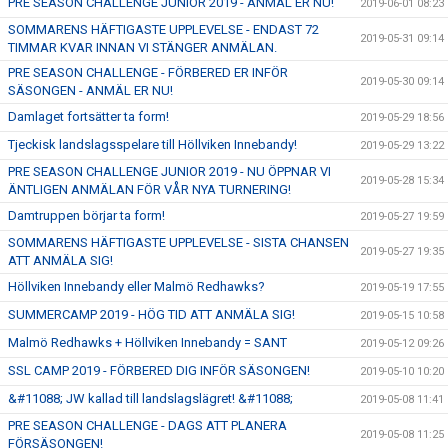
PRE SEASON CHALLENGE JUNIOR 2019 - ANMÄL ER NU!
2019-06-01 08:23
SOMMARENS HÄFTIGASTE UPPLEVELSE - ENDAST 72
2019-05-31 09:14
TIMMAR KVAR INNAN VI STÄNGER ANMÄLAN.
PRE SEASON CHALLENGE - FÖRBERED ER INFÖR
2019-05-30 09:14
SÄSONGEN - ANMÄL ER NU!
Damlaget fortsätter ta form!
2019-05-29 18:56
Tjeckisk landslagsspelare till Höllviken Innebandy!
2019-05-29 13:22
PRE SEASON CHALLENGE JUNIOR 2019 - NU ÖPPNAR VI
2019-05-28 15:34
ÄNTLIGEN ANMÄLAN FÖR VÅR NYA TURNERING!
Damtruppen börjar ta form!
2019-05-27 19:59
SOMMARENS HÄFTIGASTE UPPLEVELSE - SISTA CHANSEN
2019-05-27 19:35
ATT ANMÄLA SIG!
Höllviken Innebandy eller Malmö Redhawks?
2019-05-19 17:55
SUMMERCAMP 2019 - HÖG TID ATT ANMÄLA SIG!
2019-05-15 10:58
Malmö Redhawks + Höllviken Innebandy = SANT
2019-05-12 09:26
SSL CAMP 2019 - FÖRBERED DIG INFÖR SÄSONGEN!
2019-05-10 10:20
&#11088; JW kallad till landslagslägret! &#11088;
2019-05-08 11:41
PRE SEASON CHALLENGE - DAGS ATT PLANERA
2019-05-08 11:25
FÖRSÄSONGEN!