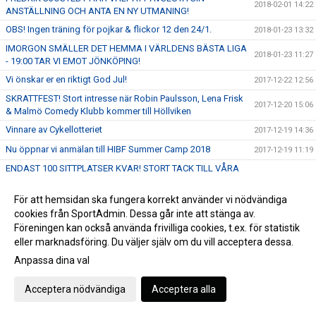
2018-02-01 14:22
ANSTÄLLNING OCH ANTA EN NY UTMANING!
OBS! Ingen träning för pojkar & flickor 12 den 24/1.
2018-01-23 13:32
IMORGON SMÄLLER DET HEMMA I VÄRLDENS BÄSTA LIGA
2018-01-23 11:27
- 19:00 TAR VI EMOT JÖNKÖPING!
Vi önskar er en riktigt God Jul!
2017-12-22 12:56
SKRATTFEST! Stort intresse när Robin Paulsson, Lena Frisk
2017-12-20 15:06
& Malmö Comedy Klubb kommer till Höllviken
Vinnare av Cykellotteriet
2017-12-19 14:36
Nu öppnar vi anmälan till HIBF Summer Camp 2018
2017-12-19 11:19
ENDAST 100 SITTPLATSER KVAR! STORT TACK TILL VÅRA
2017-12-15 10:50
SPONSORER!
ENDAST 200 SITTPLATSER KVAR - SÄKRA DIN BILJETT NU!
För att hemsidan ska fungera korrekt använder vi nödvändiga
2017-12-12 14:44
FRITT INTRÄDE!
cookies från SportAdmin. Dessa går inte att stänga av.
Föreningen kan också använda frivilliga cookies, t.ex. för statistik
SKRATTFEST! Robin Paulsson, Lena Frisk & MACK kommer
2017-12-09 13:23
till Halörhallen 8/1 - Perfekt julklapp!
eller marknadsföring. Du väljer själv om du vill acceptera dessa.
FRITT INTRÄDE & Publikfest när vi tar emot SM-Finalisterna
Anpassa dina val
2017-12-05 17:12
Växjö Vipers den 17 December!
Acceptera nödvändiga
Acceptera alla
Gameday - Skånederby i världens bästa liga - 16:00 i
2017-12-03 09:49
Halörhallen