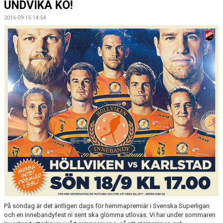
UNDVIKA KÖ!
MEDLEMSKAP
2016-09-15 14:54
OM FÖRENINGEN
KONTAKT
På söndag är det äntligen dags för hemmapremiär i Svenska Superligan
och en innebandyfest ni sent ska glömma utlovas. Vi har under sommaren