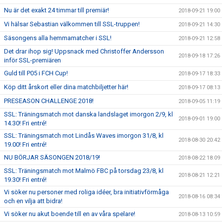
Nu är det exakt 24 timmar till premiär!
2018-09-21 19:00
Vi hälsar Sebastian välkommen till SSL-truppen!
2018-09-21 14:30
Säsongens alla hemmamatcher i SSL!
2018-09-21 12:58
Det drar ihop sig! Uppsnack med Christoffer Andersson
2018-09-18 17:26
inför SSL-premiären
Guld till P05 i FCH Cup!
2018-09-17 18:33
Köp ditt årskort eller dina matchbiljetter här!
2018-09-17 08:13
PRESEASON CHALLENGE 2018!
2018-09-05 11:19
SSL: Träningsmatch mot danska landslaget imorgon 2/9, kl
2018-09-01 19:00
14.30! Fri entré!
SSL: Träningsmatch mot Lindås Waves imorgon 31/8, kl
2018-08-30 20:42
19.00! Fri entré!
NU BÖRJAR SÄSONGEN 2018/19!
2018-08-22 18:09
SSL: Träningsmatch mot Malmö FBC på torsdag 23/8, kl
2018-08-21 12:21
19.30! Fri entré!
Vi söker nu personer med roliga idéer, bra initiativförmåga
2018-08-16 08:34
och en vilja att bidra!
Vi söker nu akut boende till en av våra spelare!
2018-08-13 10:59