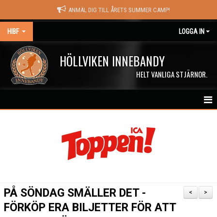
ANMÄL DIG TILL ÅRETS SUMMER CAMP!
HIBF
LOGGA IN
HÖLLVIKEN INNEBANDY
HELT VANLIGA STJÄRNOR.
HEM
HALÖRSTREAM
MATCHER
NYHETER
PÅ SÖNDAG SMÄLLER DET -
<
>
KALENDER
FÖRKÖP ERA BILJETTER FÖR ATT