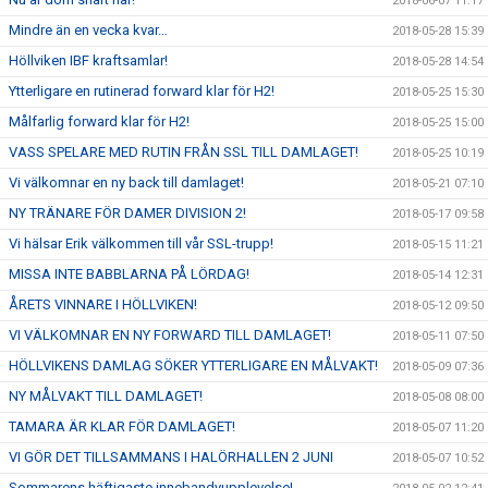
2018-06-07 11:17
Mindre än en vecka kvar…
2018-05-28 15:39
Höllviken IBF kraftsamlar!
2018-05-28 14:54
Ytterligare en rutinerad forward klar för H2!
2018-05-25 15:30
Målfarlig forward klar för H2!
2018-05-25 15:00
VASS SPELARE MED RUTIN FRÅN SSL TILL DAMLAGET!
2018-05-25 10:19
Vi välkomnar en ny back till damlaget!
2018-05-21 07:10
NY TRÄNARE FÖR DAMER DIVISION 2!
2018-05-17 09:58
Vi hälsar Erik välkommen till vår SSL-trupp!
2018-05-15 11:21
MISSA INTE BABBLARNA PÅ LÖRDAG!
2018-05-14 12:31
ÅRETS VINNARE I HÖLLVIKEN!
2018-05-12 09:50
VI VÄLKOMNAR EN NY FORWARD TILL DAMLAGET!
2018-05-11 07:50
HÖLLVIKENS DAMLAG SÖKER YTTERLIGARE EN MÅLVAKT!
2018-05-09 07:36
NY MÅLVAKT TILL DAMLAGET!
2018-05-08 08:00
TAMARA ÄR KLAR FÖR DAMLAGET!
2018-05-07 11:20
VI GÖR DET TILLSAMMANS I HALÖRHALLEN 2 JUNI
2018-05-07 10:52
Sommarens häftigaste innebandyupplevelse!