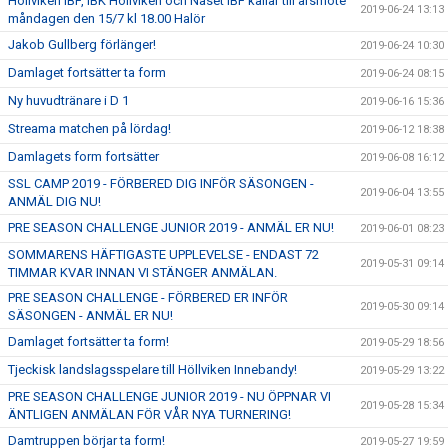
Höllviken IBF, IBK Höllviken och Näset IBF kallar till årsmöte
2019-06-24 13:13
måndagen den 15/7 kl 18.00 Halör
Jakob Gullberg förlänger!
2019-06-24 10:30
Damlaget fortsätter ta form
2019-06-24 08:15
Ny huvudtränare i D 1
2019-06-16 15:36
Streama matchen på lördag!
2019-06-12 18:38
Damlagets form fortsätter
2019-06-08 16:12
SSL CAMP 2019 - FÖRBERED DIG INFÖR SÄSONGEN -
2019-06-04 13:55
ANMÄL DIG NU!
PRE SEASON CHALLENGE JUNIOR 2019 - ANMÄL ER NU!
2019-06-01 08:23
SOMMARENS HÄFTIGASTE UPPLEVELSE - ENDAST 72
2019-05-31 09:14
TIMMAR KVAR INNAN VI STÄNGER ANMÄLAN.
PRE SEASON CHALLENGE - FÖRBERED ER INFÖR
2019-05-30 09:14
SÄSONGEN - ANMÄL ER NU!
Damlaget fortsätter ta form!
2019-05-29 18:56
Tjeckisk landslagsspelare till Höllviken Innebandy!
2019-05-29 13:22
PRE SEASON CHALLENGE JUNIOR 2019 - NU ÖPPNAR VI
2019-05-28 15:34
ÄNTLIGEN ANMÄLAN FÖR VÅR NYA TURNERING!
Damtruppen börjar ta form!
2019-05-27 19:59