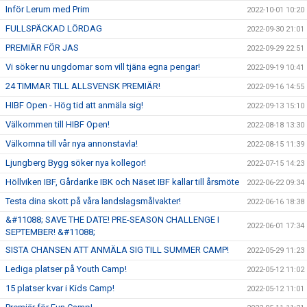
Inför Lerum med Prim
2022-10-01 10:20
FULLSPÄCKAD LÖRDAG
2022-09-30 21:01
PREMIÄR FÖR JAS
2022-09-29 22:51
Vi söker nu ungdomar som vill tjäna egna pengar!
2022-09-19 10:41
24 TIMMAR TILL ALLSVENSK PREMIÄR!
2022-09-16 14:55
HIBF Open - Hög tid att anmäla sig!
2022-09-13 15:10
Välkommen till HIBF Open!
2022-08-18 13:30
Välkomna till vår nya annonstavla!
2022-08-15 11:39
Ljungberg Bygg söker nya kollegor!
2022-07-15 14:23
Höllviken IBF, Gårdarike IBK och Näset IBF kallar till årsmöte
2022-06-22 09:34
Testa dina skott på våra landslagsmålvakter!
2022-06-16 18:38
&#11088; SAVE THE DATE! PRE-SEASON CHALLENGE I
2022-06-01 17:34
SEPTEMBER! &#11088;
SISTA CHANSEN ATT ANMÄLA SIG TILL SUMMER CAMP!
2022-05-29 11:23
Lediga platser på Youth Camp!
2022-05-12 11:02
15 platser kvar i Kids Camp!
2022-05-12 11:01