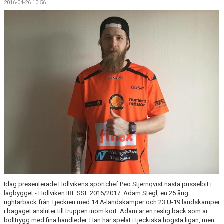
2016-04-26 10:56
MEDLEMSKAP
OM FÖRENINGEN
KONTAKT
Idag presenterade Höllvikens sportchef Peo Stjernqvist nästa pusselbit i
lagbygget - Höllviken IBF SSL 2016/2017. Adam Stegl, en 25 årig
rightarback från Tjeckien med 14 A-landskamper och 23 U-19 landskamper
i bagaget ansluter till truppen inom kort. Adam är en reslig back som är
bolltrygg med fina handleder. Han har spelat i tjeckiska högsta ligan, men