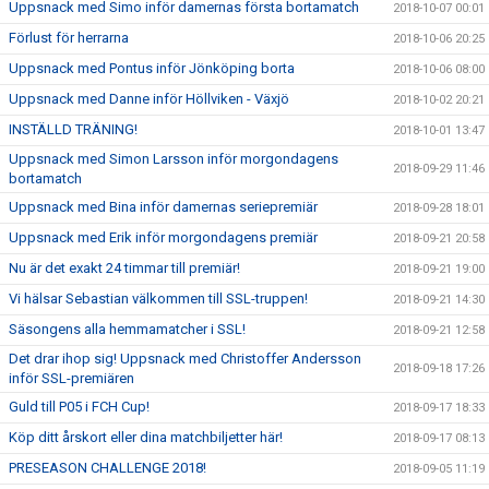
Uppsnack med Simo inför damernas första bortamatch
2018-10-07 00:01
Förlust för herrarna
2018-10-06 20:25
Uppsnack med Pontus inför Jönköping borta
2018-10-06 08:00
Uppsnack med Danne inför Höllviken - Växjö
2018-10-02 20:21
INSTÄLLD TRÄNING!
2018-10-01 13:47
Uppsnack med Simon Larsson inför morgondagens
2018-09-29 11:46
bortamatch
Uppsnack med Bina inför damernas seriepremiär
2018-09-28 18:01
Uppsnack med Erik inför morgondagens premiär
2018-09-21 20:58
Nu är det exakt 24 timmar till premiär!
2018-09-21 19:00
Vi hälsar Sebastian välkommen till SSL-truppen!
2018-09-21 14:30
Säsongens alla hemmamatcher i SSL!
2018-09-21 12:58
Det drar ihop sig! Uppsnack med Christoffer Andersson
2018-09-18 17:26
inför SSL-premiären
Guld till P05 i FCH Cup!
2018-09-17 18:33
Köp ditt årskort eller dina matchbiljetter här!
2018-09-17 08:13
PRESEASON CHALLENGE 2018!
2018-09-05 11:19