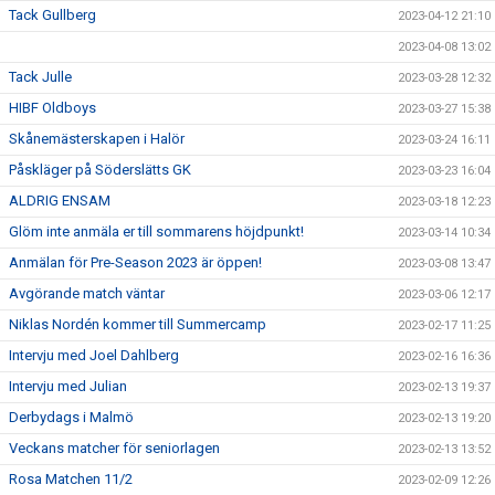
Tack Gullberg
2023-04-12 21:10
2023-04-08 13:02
Tack Julle
2023-03-28 12:32
HIBF Oldboys
2023-03-27 15:38
Skånemästerskapen i Halör
2023-03-24 16:11
Påskläger på Söderslätts GK
2023-03-23 16:04
ALDRIG ENSAM
2023-03-18 12:23
Glöm inte anmäla er till sommarens höjdpunkt!
2023-03-14 10:34
Anmälan för Pre-Season 2023 är öppen!
2023-03-08 13:47
Avgörande match väntar
2023-03-06 12:17
Niklas Nordén kommer till Summercamp
2023-02-17 11:25
Intervju med Joel Dahlberg
2023-02-16 16:36
Intervju med Julian
2023-02-13 19:37
Derbydags i Malmö
2023-02-13 19:20
Veckans matcher för seniorlagen
2023-02-13 13:52
Rosa Matchen 11/2
2023-02-09 12:26