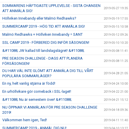
SOMMARENS HÄFTIGASTE UPPLEVELSE - SISTA CHANSEN
2019-05-27 19:35
ATT ANMÄLA SIG!
Höllviken Innebandy eller Malmö Redhawks?
2019-05-19 17:55
SUMMERCAMP 2019 - HÖG TID ATT ANMÄLA SIG!
2019-05-15 10:58
Malmö Redhawks + Höllviken Innebandy = SANT
2019-05-12 09:26
SSL CAMP 2019 - FÖRBERED DIG INFÖR SÄSONGEN!
2019-05-10 10:20
&#11088; JW kallad till landslagslägret! &#11088;
2019-05-08 11:41
PRE SEASON CHALLENGE - DAGS ATT PLANERA
2019-05-08 11:25
FÖRSÄSONGEN!
DU HAR VÄL INTE GLÖMT ATT ANMÄLA DIG TILL VÅRT
2019-04-28 21:05
POPULÄRA SOMMARLÄGER?
En ny, helt vanlig stjärna är född!
2019-04-24 10:00
En urhöllvikare gör comeback i SSL-laget!
2019-04-22 21:00
&#11088; Nu är semestern över! &#11088;
2019-04-21 15:12
NU ÖPPNAR VI ANMÄLAN FÖR PRE SEASON CHALLENGE
2019-04-18 09:36
2019!
Välkommen hem igen, Ted!
2019-04-11 11:40
SUMMERCAMP 2019 - ANMÄL DIG NU!
2019-04-10 13:27