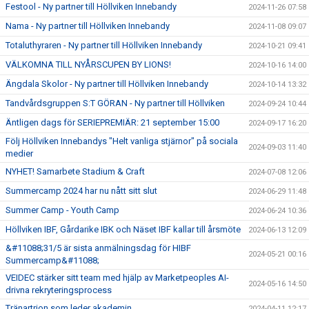
Festool - Ny partner till Höllviken Innebandy
2024-11-26 07:58
Nama - Ny partner till Höllviken Innebandy
2024-11-08 09:07
Totaluthyraren - Ny partner till Höllviken Innebandy
2024-10-21 09:41
VÄLKOMNA TILL NYÅRSCUPEN BY LIONS!
2024-10-16 14:00
Ängdala Skolor - Ny partner till Höllviken Innebandy
2024-10-14 13:32
Tandvårdsgruppen S:T GÖRAN - Ny partner till Höllviken
2024-09-24 10:44
Äntligen dags för SERIEPREMIÄR: 21 september 15:00
2024-09-17 16:20
Följ Höllviken Innebandys "Helt vanliga stjärnor" på sociala
2024-09-03 11:40
medier
NYHET! Samarbete Stadium & Craft
2024-07-08 12:06
Summercamp 2024 har nu nått sitt slut
2024-06-29 11:48
Summer Camp - Youth Camp
2024-06-24 10:36
Höllviken IBF, Gårdarike IBK och Näset IBF kallar till årsmöte
2024-06-13 12:09
&#11088;31/5 är sista anmälningsdag för HIBF
2024-05-21 00:16
Summercamp&#11088;
VEIDEC stärker sitt team med hjälp av Marketpeoples AI-
2024-05-16 14:50
drivna rekryteringsprocess
Tränartrion som leder akademin
2024-04-11 12:17