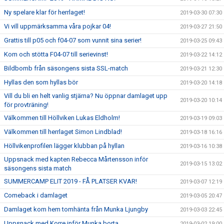
Ny spelare klar för herrlaget!
2019-03-30 07:30
Vi vill uppmärksamma våra pojkar 04!
2019-03-27 21:50
Grattis till p05 och f04-07 som vunnit sina serier!
2019-03-25 09:43
Kom och stötta F04-07 till serievinst!
2019-03-22 14:12
Bildbomb från säsongens sista SSL-match
2019-03-21 12:30
Hyllas den som hyllas bör
2019-03-20 14:18
Vill du bli en helt vanlig stjärna? Nu öppnar damlaget upp
2019-03-20 10:14
för provträning!
Välkommen till Höllviken Lukas Eldholm!
2019-03-19 09:03
Välkommen till herrlaget Simon Lindblad!
2019-03-18 16:16
Höllvikenprofilen lägger klubban på hyllan
2019-03-16 10:38
Uppsnack med kapten Rebecca Mårtensson inför
2019-03-15 13:02
säsongens sista match
SUMMERCAMP ELIT 2019 - FÅ PLATSER KVAR!
2019-03-07 12:19
Comeback i damlaget
2019-03-05 20:47
Damlaget kom hem tomhänta från Munka Ljungby
2019-03-03 22:45
Uppsnack med Korre inför Munka borta
2019-03-02 19:00