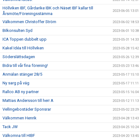
Höllviken IBF, Gårdarike IBK och Näset IBF kallar till
2023-06-05 13:01
Årsmöte/Föreningsstämma
Välkommen Christoffer Ström
2023-06-02 18:53
Bilkonsulten Syd
2023-06-01 10:38
ICA Toppen dubbelt upp
2023-05-31 14:33
Kakel Idéa till Höllviken
2023-05-28 15:42
Söderslättsdagen
2023-05-26 12:39
Bidra till vår fina förening!
2023-05-23 13:46
Anmälan stänger 28/5
2023-05-17 15:10
Ny sarg på väg
2023-05-17 11:11
Rallco AB ny partner
2023-05-15 16:04
Mattias Andersson till herr A
2023-05-12 11:13
Vellingebostäder Sponsrar
2023-05-02 23:29
Välkommen Henrik
2023-04-28 13:43
Tack JW
2023-04-25 10:24
Välkomna till HIBF
2023-04-20 13:45