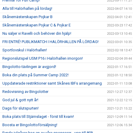
Premiär för Fun Camp!
2022-05-11 11:21
Alla till Halörhallen på lördag!
2022-04-07 14:10
Skånemästerskapen Pojkar B
2022-04-01 12:41
Skånemästerskapen Pojkar C & Pojkar E
2022-03-23 17:42
Nu säljer vi Ravelli och behöver din hjälp!
2022-03-13 10:45
FRI ENTRÉ! PUBLIKMATCH I HALÖRHALLEN PÅ LÖRDAG!
2022-03-01 10:35
Sportlovskul i Halörhallen!
2022-02-18 13:47
Regionslutspel USM P16 i Halörhallen imorgon!
2022-02-04 09:44
Bingolotto-tävlingen är avgjord!
2022-01-17 16:51
Boka din plats på Summer Camp 2022!
2022-01-12 18:50
Uppdaterade restriktioner samt Skånes IBFs arrangemang
2022-01-11 13:08
Redovisning av Bingolotter
2021-12-27 12:37
God jul & gott nytt år!
2021-12-22 12:15
Dags för slutspurten!
2021-12-21 15:22
Boka plats till Stjärnslaget - först till kvarn!
2021-12-09 11:14
Boosta er Bingolottoförsäljning!
2021-12-06 15:34
Fynda julgåvor hos en av våra sponsorer - upp till 80%