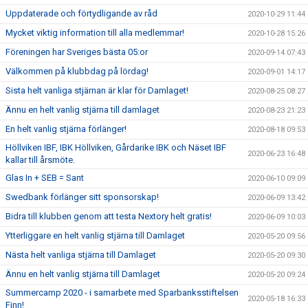
Uppdaterade och förtydligande av råd
2020-10-29 11:44
Mycket viktig information till alla medlemmar!
2020-10-28 15:26
Föreningen har Sveriges bästa 05:or
2020-09-14 07:43
Välkommen på klubbdag på lördag!
2020-09-01 14:17
Sista helt vanliga stjärnan är klar för Damlaget!
2020-08-25 08:27
Ännu en helt vanlig stjärna till damlaget
2020-08-23 21:23
En helt vanlig stjärna förlänger!
2020-08-18 09:53
Höllviken IBF, IBK Höllviken, Gårdarike IBK och Näset IBF
2020-06-23 16:48
kallar till årsmöte.
Glas In + SEB = Sant
2020-06-10 09:09
Swedbank förlänger sitt sponsorskap!
2020-06-09 13:42
Bidra till klubben genom att testa Nextory helt gratis!
2020-06-09 10:03
Ytterliggare en helt vanlig stjärna till Damlaget
2020-05-20 09:56
Nästa helt vanliga stjärna till Damlaget
2020-05-20 09:30
Ännu en helt vanlig stjärna till Damlaget
2020-05-20 09:24
Summercamp 2020 - i samarbete med Sparbanksstiftelsen
2020-05-18 16:33
Finn!