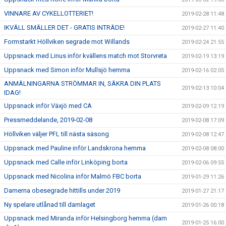
VINNARE AV CYKELLOTTERIET!
2019-02-28 11:48
IKVÄLL SMÄLLER DET - GRATIS INTRÄDE!
2019-02-27 11:40
Formstarkt Höllviken segrade mot Willands
2019-02-24 21:55
Uppsnack med Linus inför kvällens match mot Storvreta
2019-02-19 13:19
Uppsnack med Simon inför Mullsjö hemma
2019-02-16 02:05
ANMÄLNINGARNA STRÖMMAR IN, SÄKRA DIN PLATS
2019-02-13 10:04
IDAG!
Uppsnack inför Växjö med CA
2019-02-09 12:19
Pressmeddelande, 2019-02-08
2019-02-08 17:09
Höllviken väljer PFL till nästa säsong
2019-02-08 12:47
Uppsnack med Pauline inför Landskrona hemma
2019-02-08 08:00
Uppsnack med Calle inför Linköping borta
2019-02-06 09:55
Uppsnack med Nicolina inför Malmö FBC borta
2019-01-29 11:26
Damerna obesegrade hittills under 2019
2019-01-27 21:17
Ny spelare utlånad till damlaget
2019-01-26 00:18
Uppsnack med Miranda inför Helsingborg hemma (dam
2019-01-25 16:00