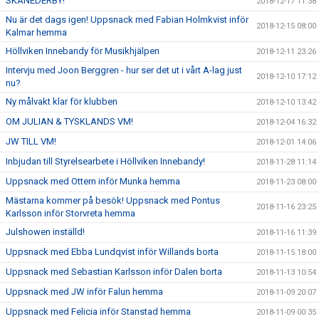
SKÅNEDERBY!
2018-12-17 11:38
Nu är det dags igen! Uppsnack med Fabian Holmkvist inför
2018-12-15 08:00
Kalmar hemma
Höllviken Innebandy för Musikhjälpen
2018-12-11 23:26
Intervju med Joon Berggren - hur ser det ut i vårt A-lag just
2018-12-10 17:12
nu?
Ny målvakt klar för klubben
2018-12-10 13:42
OM JULIAN & TYSKLANDS VM!
2018-12-04 16:32
JW TILL VM!
2018-12-01 14:06
Inbjudan till Styrelsearbete i Höllviken Innebandy!
2018-11-28 11:14
Uppsnack med Ottern inför Munka hemma
2018-11-23 08:00
Mästarna kommer på besök! Uppsnack med Pontus
2018-11-16 23:25
Karlsson inför Storvreta hemma
Julshowen inställd!
2018-11-16 11:39
Uppsnack med Ebba Lundqvist inför Willands borta
2018-11-15 18:00
Uppsnack med Sebastian Karlsson inför Dalen borta
2018-11-13 10:54
Uppsnack med JW inför Falun hemma
2018-11-09 20:07
Uppsnack med Felicia inför Stanstad hemma
2018-11-09 00:35