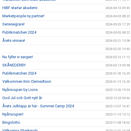
HIBF startar akademi
2024-04-10 09:45
Marketpeople ny partner!
2024-04-03 08:23
Seriesegrare!
2024-03-25 17:29
Publikmatchen 2024
2024-03-05 08:22
Årets vinnare!
2024-02-21 13:08
2024-02-20 14:40
Nu fyller vi sargen!
2024-02-16 11:12
SKÅNEDERBY
2024-02-13 09:48
Publikmatchen 2024
2024-01-30 16:29
Välkommen Kim Clemedtson
2024-01-15 16:20
Nyårscupen by Lions
2023-12-26 19:54
God Jul och Gott nytt år
2023-12-23 09:46
Årets Julklapp är här - Summer Camp 2024
2023-12-07 16:47
Nyårscupen!
2023-11-10 13:12
Bingolotto
2023-11-08 18:02
Välkomna Sharkmob
2023-11-01 16:58