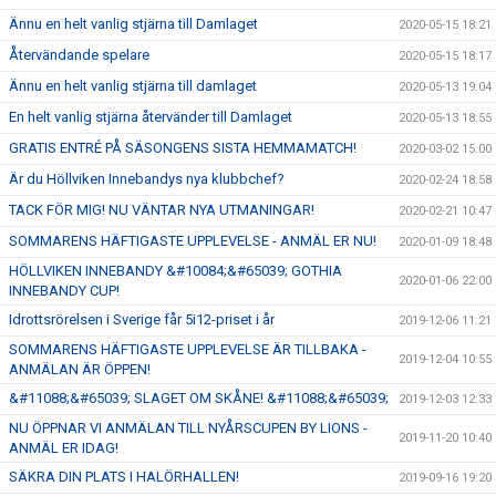
Ännu en helt vanlig stjärna till Damlaget
2020-05-15 18:21
Återvändande spelare
2020-05-15 18:17
Ännu en helt vanlig stjärna till damlaget
2020-05-13 19:04
En helt vanlig stjärna återvänder till Damlaget
2020-05-13 18:55
GRATIS ENTRÉ PÅ SÄSONGENS SISTA HEMMAMATCH!
2020-03-02 15:00
Är du Höllviken Innebandys nya klubbchef?
2020-02-24 18:58
TACK FÖR MIG! NU VÄNTAR NYA UTMANINGAR!
2020-02-21 10:47
SOMMARENS HÄFTIGASTE UPPLEVELSE - ANMÄL ER NU!
2020-01-09 18:48
HÖLLVIKEN INNEBANDY &#10084;&#65039; GOTHIA
2020-01-06 22:00
INNEBANDY CUP!
Idrottsrörelsen i Sverige får 5i12-priset i år
2019-12-06 11:21
SOMMARENS HÄFTIGASTE UPPLEVELSE ÄR TILLBAKA -
2019-12-04 10:55
ANMÄLAN ÄR ÖPPEN!
&#11088;&#65039; SLAGET OM SKÅNE! &#11088;&#65039;
2019-12-03 12:33
NU ÖPPNAR VI ANMÄLAN TILL NYÅRSCUPEN BY LIONS -
2019-11-20 10:40
ANMÄL ER IDAG!
SÄKRA DIN PLATS I HALÖRHALLEN!
2019-09-16 19:20