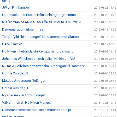
div.1)
JW till Finnkampen!
2019-01-25 11:42
Uppsnack med Fabian inför Helsingborg hemma
2019-01-23 11:20
NU ÖPPNAR VI ANMÄLAN FÖR SUMMERCAMP 2019!
2019-01-18 08:13
Damerna uppmärksammas
2019-01-16 11:02
Tempofylld ”himmaseger” för damerna mot Skurup
2019-01-13 18:12
GAMEDAY x2
2019-01-12 03:15
Höllviken Innebandy stärker upp sin organisation
2019-01-08 11:48
Johannes Wilhelmsson och Julian Nihlén om VM
2019-01-06 21:57
Nu tar vi Höllviken och Svenska Superligan till Danmark!
2019-01-05 12:49
Gothia Cup dag 2
2019-01-04 22:23
Mattias Andersson förlänger
2019-01-03 23:42
Gothia Cup dag 1
2019-01-03 22:50
Ny spelare klar för SSL-laget
2019-01-03 18:09
Välkommen till Höllviken Marius!
2018-12-21 19:12
Damernas serie vänder - sista matchen före jul
2018-12-17 11:44