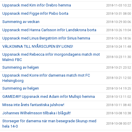
Uppsnack med Kim inför Örebro hemma
2018-11-03 10:22
Uppsnack med Figge inför Pixbo borta
2018-10-31 08:00
Summering av veckan
2018-10-29 00:06
Uppsnack med Hanna Carlsson inför Landskrona borta
2018-10-26 19:04
Uppsnack med Linus Bergström inför Sirius hemma
2018-10-26 18:56
VÄLKOMNA TILL NYÅRSCUPEN BY LIONS!
2018-10-24 11:48
Uppsnack med Rebecca inför morgondagens match mot
2018-10-23 11:30
Malmö FBC
Summering av helgen
2018-10-21 23:52
Uppsnack med Korre inför damernas match mot FC
2018-10-21 12:50
Helsingborg
Summering av helgen
2018-10-14 19:25
GAMEDAY! Uppsnack med Adam inför Mullsjö hemma
2018-10-13 11:02
Missa inte årets fantastiska julshow!
2018-10-11 08:40
Johannes Wilhelmsson tillbaka i blågult!
2018-10-08 10:38
Storseger för damerna när man besegrade Skurup med
2018-10-08 00:07
hela 14-0