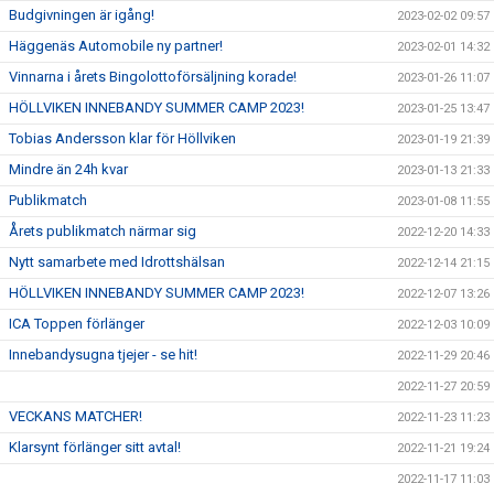
Budgivningen är igång!
2023-02-02 09:57
Häggenäs Automobile ny partner!
2023-02-01 14:32
Vinnarna i årets Bingolottoförsäljning korade!
2023-01-26 11:07
HÖLLVIKEN INNEBANDY SUMMER CAMP 2023!
2023-01-25 13:47
Tobias Andersson klar för Höllviken
2023-01-19 21:39
Mindre än 24h kvar
2023-01-13 21:33
Publikmatch
2023-01-08 11:55
Årets publikmatch närmar sig
2022-12-20 14:33
Nytt samarbete med Idrottshälsan
2022-12-14 21:15
HÖLLVIKEN INNEBANDY SUMMER CAMP 2023!
2022-12-07 13:26
ICA Toppen förlänger
2022-12-03 10:09
Innebandysugna tjejer - se hit!
2022-11-29 20:46
2022-11-27 20:59
VECKANS MATCHER!
2022-11-23 11:23
Klarsynt förlänger sitt avtal!
2022-11-21 19:24
2022-11-17 11:03