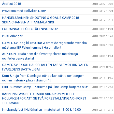
Årsfest 2018
2018-03-27 12:01
Provträna med Höllviken Dam!
2018-03-12 13:24
HANDELSBANKEN SHOOTING & GOALIE CAMP 2018 -
2018-03-12 10:11
SISTA CHANSEN ATT ANMÄLA SIG!
EXTRAINSATT FÖRESTÄLLNING 16.00!
2018-03-09 11:24
PK9 Förlänger!
2018-03-06 15:41
GAMEDAY! Idag kl 16:00 tar vi emot de regerande svenska
2018-03-04 10:01
mästarna IBF Falun hemma i Halörhallen!
AUKTION - Buda hem din favoritspelares matchtröja
2018-03-01 11:44
och/eller canvastavla!
GAMEDAY! 15:00 I HALÖRHALLEN TAR VI EMOT IBK DALEN
2018-02-25 08:59
I VÄRLDENS BÄSTA LIGA!
Kom & heja fram Damlaget när de kan säkra seriesegern
2018-02-15 11:59
och en historisk plats i division 1!
HIBF Summer Camp - Platserna på Elite Camp börjar ta slut!
2018-02-13 12:51
BARNENS FAVORITER BABBLARNA KOMMER TILL
HÖLLVIKEN FÖR ATT GE TVÅ FÖRESTÄLLNINGAR - FÖRST
2018-02-12 16:00
TILL KVARN!
Innebandyfest i Halörhallen - matchstart 13:00 & 16:00
2018-02-11 10:12