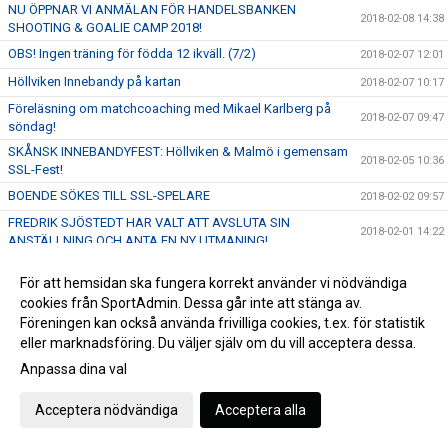
NU ÖPPNAR VI ANMÄLAN FÖR HANDELSBANKEN
2018-02-08 14:38
SHOOTING & GOALIE CAMP 2018!
OBS! Ingen träning för födda 12 ikväll. (7/2)
2018-02-07 12:01
Höllviken Innebandy på kartan
2018-02-07 10:17
Föreläsning om matchcoaching med Mikael Karlberg på
2018-02-07 09:47
söndag!
SKÅNSK INNEBANDYFEST: Höllviken & Malmö i gemensam
2018-02-05 10:36
SSL-Fest!
BOENDE SÖKES TILL SSL-SPELARE
2018-02-02 09:57
FREDRIK SJÖSTEDT HAR VALT ATT AVSLUTA SIN
2018-02-01 14:22
ANSTÄLLNING OCH ANTA EN NY UTMANING!
OBS! Ingen träning för pojkar & flickor 12 den 24/1.
2018-01-23 13:32
För att hemsidan ska fungera korrekt använder vi nödvändiga
IMORGON SMÄLLER DET HEMMA I VÄRLDENS BÄSTA LIGA
cookies från SportAdmin. Dessa går inte att stänga av.
2018-01-23 11:27
- 19:00 TAR VI EMOT JÖNKÖPING!
Föreningen kan också använda frivilliga cookies, t.ex. för statistik
Vi önskar er en riktigt God Jul!
2017-12-22 12:56
eller marknadsföring. Du väljer själv om du vill acceptera dessa.
SKRATTFEST! Stort intresse när Robin Paulsson, Lena Frisk
Anpassa dina val
2017-12-20 15:06
& Malmö Comedy Klubb kommer till Höllviken
Vinnare av Cykellotteriet
Acceptera nödvändiga
Acceptera alla
2017-12-19 14:36
Nu öppnar vi anmälan till HIBF Summer Camp 2018
2017-12-19 11:19