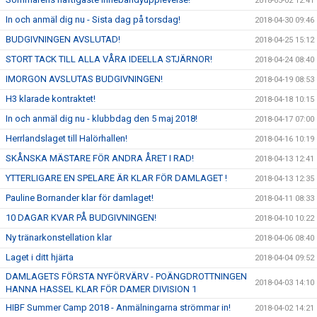
2018-05-02 12:41
In och anmäl dig nu - Sista dag på torsdag!
2018-04-30 09:46
BUDGIVNINGEN AVSLUTAD!
2018-04-25 15:12
STORT TACK TILL ALLA VÅRA IDEELLA STJÄRNOR!
2018-04-24 08:40
IMORGON AVSLUTAS BUDGIVNINGEN!
2018-04-19 08:53
H3 klarade kontraktet!
2018-04-18 10:15
In och anmäl dig nu - klubbdag den 5 maj 2018!
2018-04-17 07:00
Herrlandslaget till Halörhallen!
2018-04-16 10:19
SKÅNSKA MÄSTARE FÖR ANDRA ÅRET I RAD!
2018-04-13 12:41
YTTERLIGARE EN SPELARE ÄR KLAR FÖR DAMLAGET !
2018-04-13 12:35
Pauline Bornander klar för damlaget!
2018-04-11 08:33
10 DAGAR KVAR PÅ BUDGIVNINGEN!
2018-04-10 10:22
Ny tränarkonstellation klar
2018-04-06 08:40
Laget i ditt hjärta
2018-04-04 09:52
DAMLAGETS FÖRSTA NYFÖRVÄRV - POÄNGDROTTNINGEN
2018-04-03 14:10
HANNA HASSEL KLAR FÖR DAMER DIVISION 1
HIBF Summer Camp 2018 - Anmälningarna strömmar in!
2018-04-02 14:21