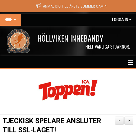
ANMÄL DIG TILL ÅRETS SUMMER CAMP!
HIBF
LOGGA IN
HÖLLVIKEN INNEBANDY
HELT VANLIGA STJÄRNOR.
HEM
HALÖRSTREAM
MATCHER
NYHETER
TJECKISK SPELARE ANSLUTER
<
>
KALENDER
TILL SSL-LAGET!