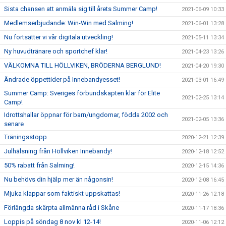
Sista chansen att anmäla sig till årets Summer Camp!
2021-06-09 10:33
Medlemserbjudande: Win-Win med Salming!
2021-06-01 13:28
Nu fortsätter vi vår digitala utveckling!
2021-05-11 13:34
Ny huvudtränare och sportchef klar!
2021-04-23 13:26
VÄLKOMNA TILL HÖLLVIKEN, BRÖDERNA BERGLUND!
2021-04-20 19:30
Ändrade öppettider på Innebandyesset!
2021-03-01 16:49
Summer Camp: Sveriges förbundskapten klar för Elite
2021-02-25 13:14
Camp!
Idrottshallar öppnar för barn/ungdomar, födda 2002 och
2021-02-05 13:36
senare
Träningsstopp
2020-12-21 12:39
Julhälsning från Höllviken Innebandy!
2020-12-18 12:52
50% rabatt från Salming!
2020-12-15 14:36
Nu behövs din hjälp mer än någonsin!
2020-12-08 16:45
Mjuka klappar som faktiskt uppskattas!
2020-11-26 12:18
Förlängda skärpta allmänna råd i Skåne
2020-11-17 18:36
Loppis på söndag 8 nov kl 12-14!
2020-11-06 12:12