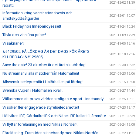
2021-12-02 11:39
rabatt!
Information kring vaccinationsbevis och
2021-12-01 10:07
smittskyddsåtgärder
Black Friday hos Innebandyesset!
2021-11-24 10:24
Tävla och vinn fina priser!
2021-11-09 17:39
Vi saknar er!
2021-11-05 13:16
&#129505; PÅ LÖRDAG ÄR DET DAGS FÖR ÅRETS
2021-10-18 12:16
KLUBBDAG! &#129505;
Save the date! 23 oktober är det årets klubbdag!
2021-09-30 13:32
Nu streamar vi alla matcher från Halörhallen!
2021-09-23 12:06
Allsvensk seriepremiär i Halörhallen på lördag!
2021-09-15 15:50
Svenska Cupen i Halörhallen ikväll!
2021-08-27 14:44
Välkommen att prova världens roligaste sport - innebandy!
2021-08-25 15:11
Vi söker fler engagerade styrelseledamöter!
2021-07-23 18:17
Höllviken IBF, Gårdarike IBK och Näset IBF kallar till årsmöte
2021-07-21 09:39
Vi flyttar föreläsningen med Niklas Nordén!
2021-06-24 15:08
Föreläsning: Framtidens innebandy med Niklas Nordén
2021-06-22 11:11