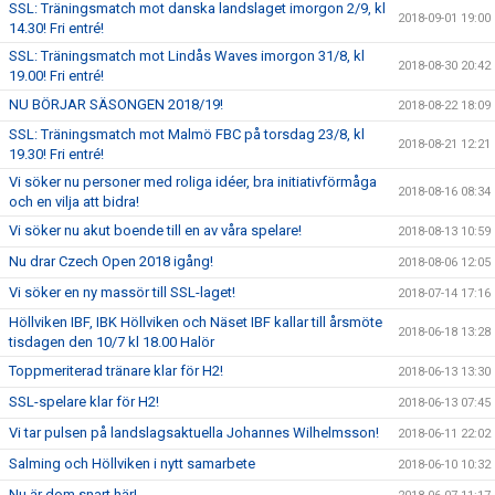
SSL: Träningsmatch mot danska landslaget imorgon 2/9, kl
2018-09-01 19:00
14.30! Fri entré!
SSL: Träningsmatch mot Lindås Waves imorgon 31/8, kl
2018-08-30 20:42
19.00! Fri entré!
NU BÖRJAR SÄSONGEN 2018/19!
2018-08-22 18:09
SSL: Träningsmatch mot Malmö FBC på torsdag 23/8, kl
2018-08-21 12:21
19.30! Fri entré!
Vi söker nu personer med roliga idéer, bra initiativförmåga
2018-08-16 08:34
och en vilja att bidra!
Vi söker nu akut boende till en av våra spelare!
2018-08-13 10:59
Nu drar Czech Open 2018 igång!
2018-08-06 12:05
Vi söker en ny massör till SSL-laget!
2018-07-14 17:16
Höllviken IBF, IBK Höllviken och Näset IBF kallar till årsmöte
2018-06-18 13:28
tisdagen den 10/7 kl 18.00 Halör
Toppmeriterad tränare klar för H2!
2018-06-13 13:30
SSL-spelare klar för H2!
2018-06-13 07:45
Vi tar pulsen på landslagsaktuella Johannes Wilhelmsson!
2018-06-11 22:02
Salming och Höllviken i nytt samarbete
2018-06-10 10:32
Nu är dom snart här!