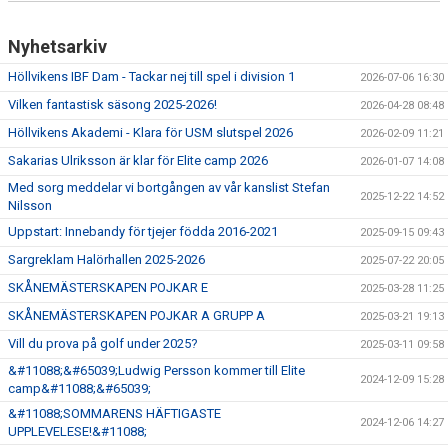
Nyhetsarkiv
Höllvikens IBF Dam - Tackar nej till spel i division 1
2026-07-06 16:30
Vilken fantastisk säsong 2025-2026!
2026-04-28 08:48
Höllvikens Akademi - Klara för USM slutspel 2026
2026-02-09 11:21
Sakarias Ulriksson är klar för Elite camp 2026
2026-01-07 14:08
Med sorg meddelar vi bortgången av vår kanslist Stefan
2025-12-22 14:52
Nilsson
Uppstart: Innebandy för tjejer födda 2016-2021
2025-09-15 09:43
Sargreklam Halörhallen 2025-2026
2025-07-22 20:05
SKÅNEMÄSTERSKAPEN POJKAR E
2025-03-28 11:25
SKÅNEMÄSTERSKAPEN POJKAR A GRUPP A
2025-03-21 19:13
Vill du prova på golf under 2025?
2025-03-11 09:58
&#11088;&#65039;Ludwig Persson kommer till Elite
2024-12-09 15:28
camp&#11088;&#65039;
&#11088;SOMMARENS HÄFTIGASTE
2024-12-06 14:27
UPPLEVELESE!&#11088;