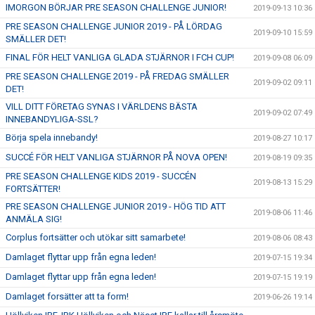
IMORGON BÖRJAR PRE SEASON CHALLENGE JUNIOR!
2019-09-13 10:36
PRE SEASON CHALLENGE JUNIOR 2019 - PÅ LÖRDAG
2019-09-10 15:59
SMÄLLER DET!
FINAL FÖR HELT VANLIGA GLADA STJÄRNOR I FCH CUP!
2019-09-08 06:09
PRE SEASON CHALLENGE 2019 - PÅ FREDAG SMÄLLER
2019-09-02 09:11
DET!
VILL DITT FÖRETAG SYNAS I VÄRLDENS BÄSTA
2019-09-02 07:49
INNEBANDYLIGA-SSL?
Börja spela innebandy!
2019-08-27 10:17
SUCCÉ FÖR HELT VANLIGA STJÄRNOR PÅ NOVA OPEN!
2019-08-19 09:35
PRE SEASON CHALLENGE KIDS 2019 - SUCCÉN
2019-08-13 15:29
FORTSÄTTER!
PRE SEASON CHALLENGE JUNIOR 2019 - HÖG TID ATT
2019-08-06 11:46
ANMÄLA SIG!
Corplus fortsätter och utökar sitt samarbete!
2019-08-06 08:43
Damlaget flyttar upp från egna leden!
2019-07-15 19:34
Damlaget flyttar upp från egna leden!
2019-07-15 19:19
Damlaget forsätter att ta form!
2019-06-26 19:14