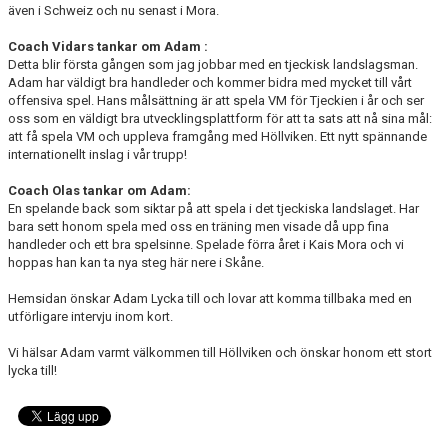
även i Schweiz och nu senast i Mora.
Coach Vidars tankar om Adam :
Detta blir första gången som jag jobbar med en tjeckisk landslagsman.
Adam har väldigt bra handleder och kommer bidra med mycket till vårt
offensiva spel. Hans målsättning är att spela VM för Tjeckien i år och ser
oss som en väldigt bra utvecklingsplattform för att ta sats att nå sina mål:
att få spela VM och uppleva framgång med Höllviken. Ett nytt spännande
internationellt inslag i vår trupp!
Coach Olas tankar om Adam:
En spelande back som siktar på att spela i det tjeckiska landslaget. Har
bara sett honom spela med oss en träning men visade då upp fina
handleder och ett bra spelsinne. Spelade förra året i Kais Mora och vi
hoppas han kan ta nya steg här nere i Skåne.
Hemsidan önskar Adam Lycka till och lovar att komma tillbaka med en
utförligare intervju inom kort.
Vi hälsar Adam varmt välkommen till Höllviken och önskar honom ett stort
lycka till!