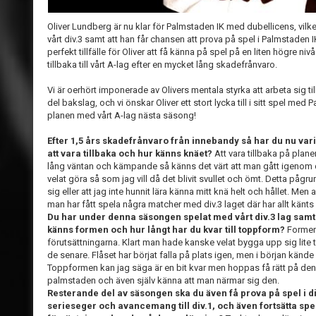
Oliver Lundberg är nu klar för Palmstaden IK med dubellicens, vilket 
vårt div.3 samt att han får chansen att prova på spel i Palmstaden I
perfekt tillfälle för Oliver att få känna på spel på en liten högre ni
tillbaka till vårt A-lag efter en mycket lång skadefrånvaro.
Vi är oerhört imponerade av Olivers mentala styrka att arbeta sig 
del bakslag, och vi önskar Oliver ett stort lycka till i sitt spel 
planen med vårt A-lag nästa säsong!
Efter 1,5 års skadefrånvaro från innebandy så har du nu vari
att vara tillbaka och hur känns knäet?
Att vara tillbaka på plan
lång väntan och kämpande så känns det värt att man gått igenom de
velat göra så som jag vill då det blivit svullet och ömt. Detta påg
sig eller att jag inte hunnit lära känna mitt knä helt och hållet. Me
man har fått spela några matcher med div.3 laget där har allt känts 
Du har under denna säsongen spelat med vårt div.3 lag sam
känns formen och hur långt har du kvar till toppform?
Formen 
förutsättningarna. Klart man hade kanske velat bygga upp sig lite 
de senare. Flåset har börjat falla på plats igen, men i början kände
Toppformen kan jag säga är en bit kvar men hoppas få rätt på den 
palmstaden och även själv känna att man närmar sig den.
Resterande del av säsongen ska du även få prova på spel i 
serieseger och avancemang till div.1, och även fortsätta spel