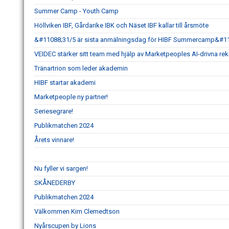
Summer Camp - Youth Camp
Höllviken IBF, Gårdarike IBK och Näset IBF kallar till årsmöte
&#11088;31/5 är sista anmälningsdag för HIBF Summercamp&#1
VEIDEC stärker sitt team med hjälp av Marketpeoples AI-drivna re
Tränartrion som leder akademin
HIBF startar akademi
Marketpeople ny partner!
Seriesegrare!
Publikmatchen 2024
Årets vinnare!
Nu fyller vi sargen!
SKÅNEDERBY
Publikmatchen 2024
Välkommen Kim Clemedtson
Nyårscupen by Lions