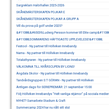
Sargreklam Halörhallen 2025-2026
SKÅNEMÄSTERSKAPEN POJKAR E
SKÅNEMÄSTERSKAPEN POJKAR A GRUPP A
Vill du prova på golf under 2025?
&#11088;&#65039;Ludwig Persson kommer till Elite camp&#1108
&#11088;SOMMARENS HÄFTIGASTE UPPLEVELESE!&#11088;
Festool - Ny partner till Höllviken Innebandy
Nama - Ny partner till Höllviken Innebandy
Totaluthyraren - Ny partner till Höllviken Innebandy
VÄLKOMNA TILL NYÅRSCUPEN BY LIONS!
Ängdala Skolor - Ny partner till Höllviken Innebandy
Tandvårdsgruppen S:T GÖRAN - Ny partner till Höllviken
Äntligen dags för SERIEPREMIÄR: 21 september 15:00
Följ Höllviken Innebandys "Helt vanliga stjärnor" på sociala medier
NYHET! Samarbete Stadium & Craft
Summercamp 2024 har nu nått sitt slut