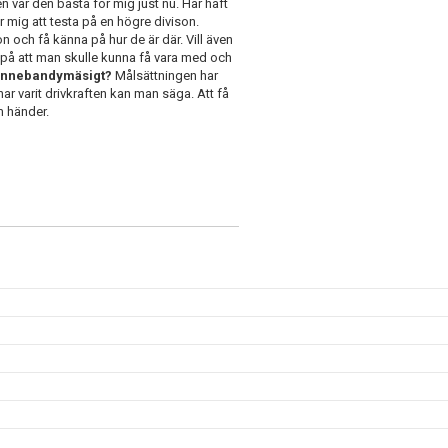
 var den bästa för mig just nu. Har haft
 mig att testa på en högre divison.
n och få känna på hur de är där. Vill även
 på att man skulle kunna få vara med och
 innebandymäsigt?
Målsättningen har
 har varit drivkraften kan man säga. Att få
m händer.