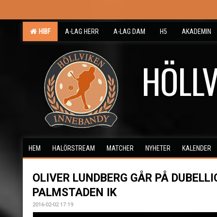
HIBF
A-LAG HERR
A-LAG DAM
H5
AKADEMIN
HÖLLV
HEM
HALÖRSTREAM
MATCHER
NYHETER
KALENDER
OLIVER LUNDBERG GÅR PÅ DUBELLI
PALMSTADEN IK
2016-02-02 17:19