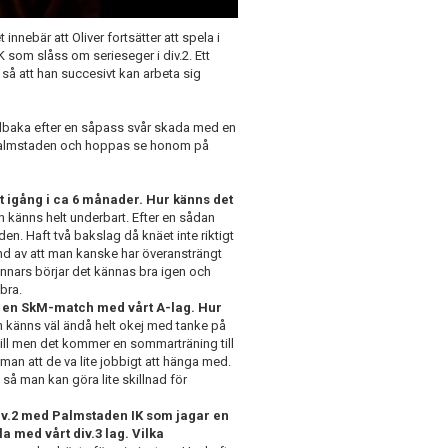
innebär att Oliver fortsätter att spela i
K som slåss om serieseger i div.2. Ett
vå så att han succesivt kan arbeta sig
tillbaka efter en såpass svår skada med en
med Palmstaden och hoppas se honom på
t igång i ca 6 månader. Hur känns det
en känns helt underbart. Efter en sådan
n. Haft två bakslag då knäet inte riktigt
rund av att man kanske har överansträngt
n annars börjar det kännas bra igen och
bra.
t en SkM-match med vårt A-lag. Hur
känns väl ändå helt okej med tanke på
till men det kommer en sommarträning till
 man att de va lite jobbigt att hänga med.
så man kan göra lite skillnad för
div.2 med Palmstaden IK som jagar en
a med vårt div.3 lag. Vilka