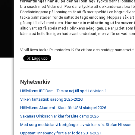
förväntningar har du på denna lösning?
Tyckte denna lösningen
bra snack med Vidar och Peo där vi tyckte att de kunde vara bra för
Förväntningarna på lösningen är att få mer speltid i en högre diviso
tacka palmstaden för de sättet de tagit emot mig. Hoppas såklart
gå upp till div1 med dem.
Hur ser din målsättning ut framöver
alltid varit att få spela med Höllvikens a-lag igen. De är ju det som
känna på hetluften igen hade varit underbart, men vi får se vad so
Vi vill även tacka Palmstaden IK för ett bra och smidigt samarbete!
Nyhetsarkiv
Höllvikens IBF Dam - Tackar nej till spel i division 1
Vilken fantastisk säsong 2025-2026!
Höllvikens Akademi - Klara för USM slutspel 2026
Sakarias Ulriksson är klar för Elite camp 2026
Med sorg meddelar vi bortgången av vår kanslist Stefan Nilsson
Uppstart: Innebandy för tjejer födda 2016-2021