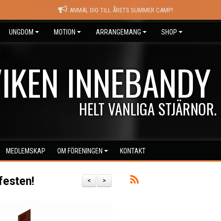
ANMÄL DIG TILL ÅRETS SUMMER CAMP!
UNGDOM
MOTION
ARRANGEMANG
SHOP
IKEN INNEBANDY
HELT VANLIGA STJÄRNOR.
MEDLEMSKAP
OM FÖRENINGEN
KONTAKT
festen!
<
>