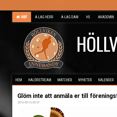
HIBF
A-LAG HERR
A-LAG DAM
H5
AKADEMIN
HÖLLV
HEM
HALÖRSTREAM
MATCHER
NYHETER
KALENDER
Glöm inte att anmäla er till förenings
2015-09-15 09:37