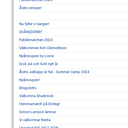
Årets vinnare!
Nu fyller vi sargen!
SKÅNEDERBY
Publikmatchen 2024
Välkommen Kim Clemedtson
Nyårscupen by Lions
God Jul och Gott nytt år
Årets Julklapp är här - Summer Camp 2024
Nyårscupen!
Bingolotto
Välkomna Sharkmob
Hemmamatch på lördag!
Simon Larsson lämnar
Vi välkomnar Renta
Uppstart P/F 2017-2018