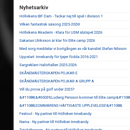
Nyhetsarkiv
Höllvikens IBF Dam - Tackar nej till spel i division 1
Vilken fantastisk säsong 2025-2026!
Höllvikens Akademi - Klara för USM slutspel 2026
Sakarias Ulriksson är klar för Elite camp 2026
Med sorg meddelar vi bortgången av vår kanslist Stefan Nilsson
Uppstart: Innebandy för tjejer födda 2016-2021
Sargreklam Halörhallen 2025-2026
SKÅNEMÄSTERSKAPEN POJKAR E
SKÅNEMÄSTERSKAPEN POJKAR A GRUPP A
Vill du prova på golf under 2025?
&#11088;&#65039;Ludwig Persson kommer till Elite camp&#1108
&#11088;SOMMARENS HÄFTIGASTE UPPLEVELESE!&#11088;
Festool - Ny partner till Höllviken Innebandy
Nama - Ny partner till Höllviken Innebandy
Totaluthyraren - Ny partner till Höllviken Innebandy