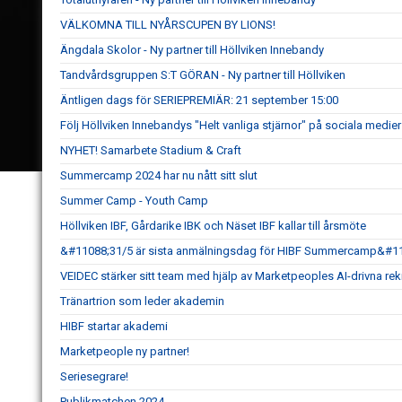
VÄLKOMNA TILL NYÅRSCUPEN BY LIONS!
Ängdala Skolor - Ny partner till Höllviken Innebandy
Tandvårdsgruppen S:T GÖRAN - Ny partner till Höllviken
Äntligen dags för SERIEPREMIÄR: 21 september 15:00
Följ Höllviken Innebandys "Helt vanliga stjärnor" på sociala medier
NYHET! Samarbete Stadium & Craft
Summercamp 2024 har nu nått sitt slut
Summer Camp - Youth Camp
Höllviken IBF, Gårdarike IBK och Näset IBF kallar till årsmöte
&#11088;31/5 är sista anmälningsdag för HIBF Summercamp&#1
VEIDEC stärker sitt team med hjälp av Marketpeoples AI-drivna re
Tränartrion som leder akademin
HIBF startar akademi
Marketpeople ny partner!
Seriesegrare!
Publikmatchen 2024