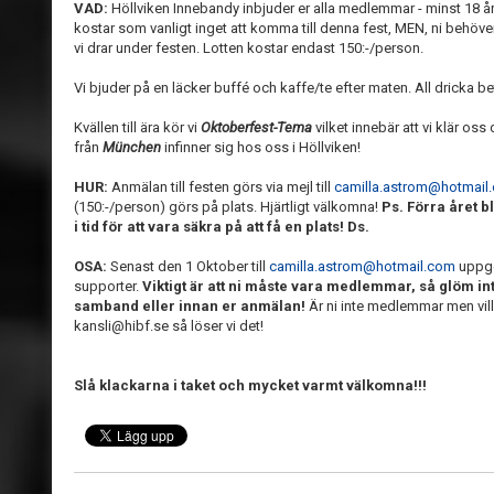
VAD:
Höllviken Innebandy inbjuder er alla medlemmar - minst 18 år
kostar som vanligt inget att komma till denna fest, MEN, ni behöver 
vi drar under festen. Lotten kostar endast 150:-/person.
Vi bjuder på en läcker buffé och kaffe/te efter maten. All dricka beta
Kvällen till ära kör vi
Oktoberfest-Tema
vilket innebär att vi klär oss
från
München
infinner sig hos oss i Höllviken!
HUR:
Anmälan till festen görs via mejl till
camilla.astrom@hotmail
(150:-/person) görs på plats. Hjärtligt välkomna!
Ps. Förra året b
i tid för att vara säkra på att få en plats! Ds.
OSA:
Senast den 1 Oktober till
camilla.astrom@hotmail.com
uppge
supporter.
Viktigt är att ni måste vara medlemmar, så glöm int
samband eller innan er anmälan!
Är ni inte medlemmar men vill
kansli@hibf.se så löser vi det!
Slå klackarna i taket och mycket varmt välkomna!!!