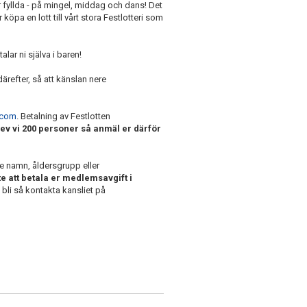
 fyllda - på mingel, middag och dans! Det
köpa en lott till vårt stora Festlotteri som
lar ni själva i baren!
 därefter, så att känslan nere
.com
. Betalning av Festlotten
lev vi 200 personer så anmäl er därför
 namn, åldersgrupp eller
e att betala er medlemsavgift i
 bli så kontakta kansliet på