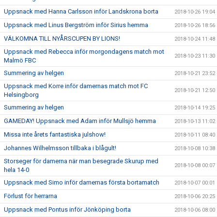
Uppsnack med Hanna Carlsson inför Landskrona borta
2018-10-26 19:04
Uppsnack med Linus Bergström inför Sirius hemma
2018-10-26 18:56
VÄLKOMNA TILL NYÅRSCUPEN BY LIONS!
2018-10-24 11:48
Uppsnack med Rebecca inför morgondagens match mot
2018-10-23 11:30
Malmö FBC
Summering av helgen
2018-10-21 23:52
Uppsnack med Korre inför damernas match mot FC
2018-10-21 12:50
Helsingborg
Summering av helgen
2018-10-14 19:25
GAMEDAY! Uppsnack med Adam inför Mullsjö hemma
2018-10-13 11:02
Missa inte årets fantastiska julshow!
2018-10-11 08:40
Johannes Wilhelmsson tillbaka i blågult!
2018-10-08 10:38
Storseger för damerna när man besegrade Skurup med
2018-10-08 00:07
hela 14-0
Uppsnack med Simo inför damernas första bortamatch
2018-10-07 00:01
Förlust för herrarna
2018-10-06 20:25
Uppsnack med Pontus inför Jönköping borta
2018-10-06 08:00