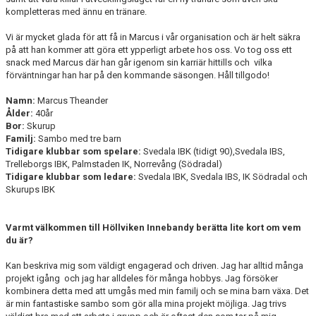
kompletteras med ännu en tränare.
Vi är mycket glada för att få in Marcus i vår organisation och är helt säkra
på att han kommer att göra ett ypperligt arbete hos oss. Vo tog oss ett
snack med Marcus där han går igenom sin karriär hittills och vilka
förväntningar han har på den kommande säsongen. Håll tillgodo!
Namn:
Marcus Theander
Ålder:
40år
Bor:
Skurup
Familj:
Sambo med tre barn
Tidigare klubbar som spelare:
Svedala IBK (tidigt 90),Svedala IBS,
Trelleborgs IBK, Palmstaden IK, Norrevång (Södradal)
Tidigare klubbar som ledare:
Svedala IBK, Svedala IBS, IK Södradal och
Skurups IBK
Varmt välkommen till Höllviken Innebandy berätta lite kort om vem
du är?
Kan beskriva mig som väldigt engagerad och driven. Jag har alltid många
projekt igång och jag har alldeles för många hobbys. Jag försöker
kombinera detta med att umgås med min familj och se mina barn växa. Det
är min fantastiske sambo som gör alla mina projekt möjliga. Jag trivs