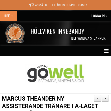
ANMÄL DIG TILL ÅRETS SUMMER CAMP!
HIBF
LOGGA IN
HÖLLVIKEN INNEBANDY
HELT VANLIGA STJÄRNOR.
HEM
HALÖRSTREAM
MATCHER
NYHETER
MARCUS THEANDER NY
<
>
KALENDER
ASSISTERANDE TRÄNARE I A-LAGET