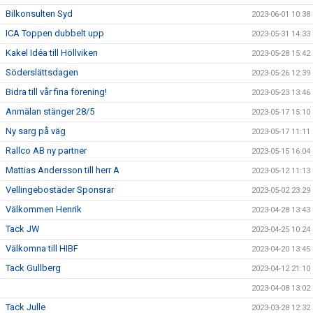
Bilkonsulten Syd
2023-06-01 10:38
ICA Toppen dubbelt upp
2023-05-31 14:33
Kakel Idéa till Höllviken
2023-05-28 15:42
Söderslättsdagen
2023-05-26 12:39
Bidra till vår fina förening!
2023-05-23 13:46
Anmälan stänger 28/5
2023-05-17 15:10
Ny sarg på väg
2023-05-17 11:11
Rallco AB ny partner
2023-05-15 16:04
Mattias Andersson till herr A
2023-05-12 11:13
Vellingebostäder Sponsrar
2023-05-02 23:29
Välkommen Henrik
2023-04-28 13:43
Tack JW
2023-04-25 10:24
Välkomna till HIBF
2023-04-20 13:45
Tack Gullberg
2023-04-12 21:10
2023-04-08 13:02
Tack Julle
2023-03-28 12:32