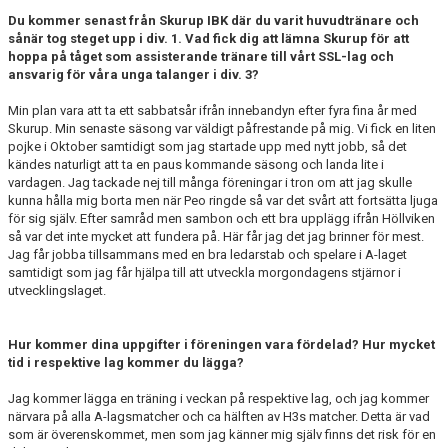
Du kommer senast från Skurup IBK där du varit huvudtränare och
sånär tog steget upp i div. 1. Vad fick dig att lämna Skurup för att
hoppa på tåget som assisterande tränare till vårt SSL-lag och
ansvarig för våra unga talanger i div. 3?
Min plan vara att ta ett sabbatsår ifrån innebandyn efter fyra fina år med
Skurup. Min senaste säsong var väldigt påfrestande på mig. Vi fick en liten
pojke i Oktober samtidigt som jag startade upp med nytt jobb, så det
kändes naturligt att ta en paus kommande säsong och landa lite i
vardagen. Jag tackade nej till många föreningar i tron om att jag skulle
kunna hålla mig borta men när Peo ringde så var det svårt att fortsätta ljuga
för sig själv. Efter samråd men sambon och ett bra upplägg ifrån Höllviken
så var det inte mycket att fundera på. Här får jag det jag brinner för mest.
Jag får jobba tillsammans med en bra ledarstab och spelare i A-laget
samtidigt som jag får hjälpa till att utveckla morgondagens stjärnor i
utvecklingslaget.
Hur kommer dina uppgifter i föreningen vara fördelad? Hur mycket
tid i respektive lag kommer du lägga?
Jag kommer lägga en träning i veckan på respektive lag, och jag kommer
närvara på alla A-lagsmatcher och ca hälften av H3s matcher. Detta är vad
som är överenskommet, men som jag känner mig själv finns det risk för en