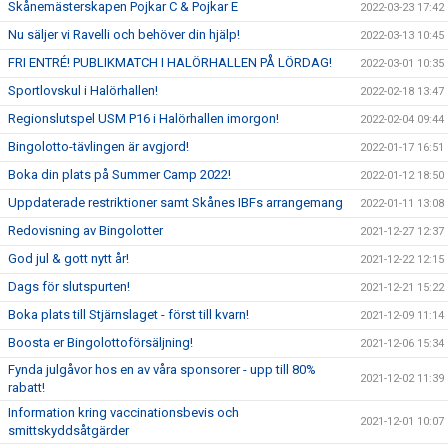
Skånemästerskapen Pojkar C & Pojkar E
2022-03-23 17:42
Nu säljer vi Ravelli och behöver din hjälp!
2022-03-13 10:45
FRI ENTRÉ! PUBLIKMATCH I HALÖRHALLEN PÅ LÖRDAG!
2022-03-01 10:35
Sportlovskul i Halörhallen!
2022-02-18 13:47
Regionslutspel USM P16 i Halörhallen imorgon!
2022-02-04 09:44
Bingolotto-tävlingen är avgjord!
2022-01-17 16:51
Boka din plats på Summer Camp 2022!
2022-01-12 18:50
Uppdaterade restriktioner samt Skånes IBFs arrangemang
2022-01-11 13:08
Redovisning av Bingolotter
2021-12-27 12:37
God jul & gott nytt år!
2021-12-22 12:15
Dags för slutspurten!
2021-12-21 15:22
Boka plats till Stjärnslaget - först till kvarn!
2021-12-09 11:14
Boosta er Bingolottoförsäljning!
2021-12-06 15:34
Fynda julgåvor hos en av våra sponsorer - upp till 80%
2021-12-02 11:39
rabatt!
Information kring vaccinationsbevis och
2021-12-01 10:07
smittskyddsåtgärder