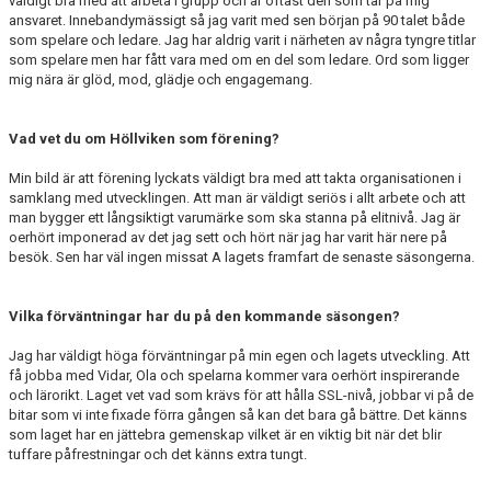
väldigt bra med att arbeta i grupp och är oftast den som tar på mig
ansvaret. Innebandymässigt så jag varit med sen början på 90 talet både
som spelare och ledare. Jag har aldrig varit i närheten av några tyngre titlar
som spelare men har fått vara med om en del som ledare. Ord som ligger
mig nära är glöd, mod, glädje och engagemang.
Vad vet du om Höllviken som förening?
Min bild är att förening lyckats väldigt bra med att takta organisationen i
samklang med utvecklingen. Att man är väldigt seriös i allt arbete och att
man bygger ett långsiktigt varumärke som ska stanna på elitnivå. Jag är
oerhört imponerad av det jag sett och hört när jag har varit här nere på
besök. Sen har väl ingen missat A lagets framfart de senaste säsongerna.
Vilka förväntningar har du på den kommande säsongen?
Jag har väldigt höga förväntningar på min egen och lagets utveckling. Att
få jobba med Vidar, Ola och spelarna kommer vara oerhört inspirerande
och lärorikt. Laget vet vad som krävs för att hålla SSL-nivå, jobbar vi på de
bitar som vi inte fixade förra gången så kan det bara gå bättre. Det känns
som laget har en jättebra gemenskap vilket är en viktig bit när det blir
tuffare påfrestningar och det känns extra tungt.