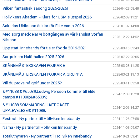
Vilken fantastisk säsong 2025-2026!
2026-04-28 08:48
Höllvikens Akademi - Klara för USM slutspel 2026
2026-02-09 11:21
Sakarias Ulriksson är klar för Elite camp 2026
2026-01-07 14:08
Med sorg meddelar vi bortgången av vår kanslist Stefan
2025-12-22 14:52
Nilsson
Uppstart: Innebandy för tjejer födda 2016-2021
2025-09-15 09:43
Sargreklam Halörhallen 2025-2026
2025-07-22 20:05
SKÅNEMÄSTERSKAPEN POJKAR E
2025-03-28 11:25
SKÅNEMÄSTERSKAPEN POJKAR A GRUPP A
2025-03-21 19:13
Vill du prova på golf under 2025?
2025-03-11 09:58
&#11088;&#65039;Ludwig Persson kommer till Elite
2024-12-09 15:28
camp&#11088;&#65039;
&#11088;SOMMARENS HÄFTIGASTE
2024-12-06 14:27
UPPLEVELESE!&#11088;
Festool - Ny partner till Höllviken Innebandy
2024-11-26 07:58
Nama - Ny partner till Höllviken Innebandy
2024-11-08 09:07
Totaluthyraren - Ny partner till Höllviken Innebandy
2024-10-21 09:41