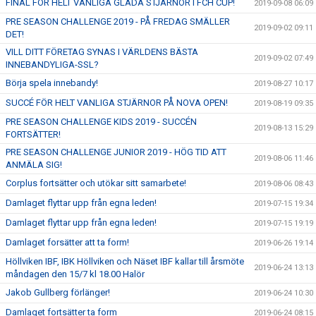
FINAL FÖR HELT VANLIGA GLADA STJÄRNOR I FCH CUP!
2019-09-08 06:09
PRE SEASON CHALLENGE 2019 - PÅ FREDAG SMÄLLER
2019-09-02 09:11
DET!
VILL DITT FÖRETAG SYNAS I VÄRLDENS BÄSTA
2019-09-02 07:49
INNEBANDYLIGA-SSL?
Börja spela innebandy!
2019-08-27 10:17
SUCCÉ FÖR HELT VANLIGA STJÄRNOR PÅ NOVA OPEN!
2019-08-19 09:35
PRE SEASON CHALLENGE KIDS 2019 - SUCCÉN
2019-08-13 15:29
FORTSÄTTER!
PRE SEASON CHALLENGE JUNIOR 2019 - HÖG TID ATT
2019-08-06 11:46
ANMÄLA SIG!
Corplus fortsätter och utökar sitt samarbete!
2019-08-06 08:43
Damlaget flyttar upp från egna leden!
2019-07-15 19:34
Damlaget flyttar upp från egna leden!
2019-07-15 19:19
Damlaget forsätter att ta form!
2019-06-26 19:14
Höllviken IBF, IBK Höllviken och Näset IBF kallar till årsmöte
2019-06-24 13:13
måndagen den 15/7 kl 18.00 Halör
Jakob Gullberg förlänger!
2019-06-24 10:30
Damlaget fortsätter ta form
2019-06-24 08:15