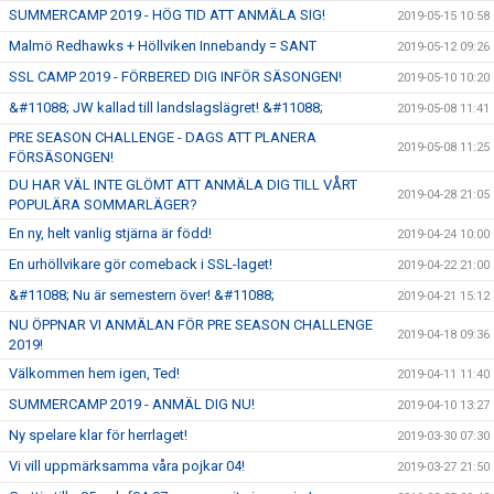
SUMMERCAMP 2019 - HÖG TID ATT ANMÄLA SIG!
2019-05-15 10:58
Malmö Redhawks + Höllviken Innebandy = SANT
2019-05-12 09:26
SSL CAMP 2019 - FÖRBERED DIG INFÖR SÄSONGEN!
2019-05-10 10:20
&#11088; JW kallad till landslagslägret! &#11088;
2019-05-08 11:41
PRE SEASON CHALLENGE - DAGS ATT PLANERA
2019-05-08 11:25
FÖRSÄSONGEN!
DU HAR VÄL INTE GLÖMT ATT ANMÄLA DIG TILL VÅRT
2019-04-28 21:05
POPULÄRA SOMMARLÄGER?
En ny, helt vanlig stjärna är född!
2019-04-24 10:00
En urhöllvikare gör comeback i SSL-laget!
2019-04-22 21:00
&#11088; Nu är semestern över! &#11088;
2019-04-21 15:12
NU ÖPPNAR VI ANMÄLAN FÖR PRE SEASON CHALLENGE
2019-04-18 09:36
2019!
Välkommen hem igen, Ted!
2019-04-11 11:40
SUMMERCAMP 2019 - ANMÄL DIG NU!
2019-04-10 13:27
Ny spelare klar för herrlaget!
2019-03-30 07:30
Vi vill uppmärksamma våra pojkar 04!
2019-03-27 21:50