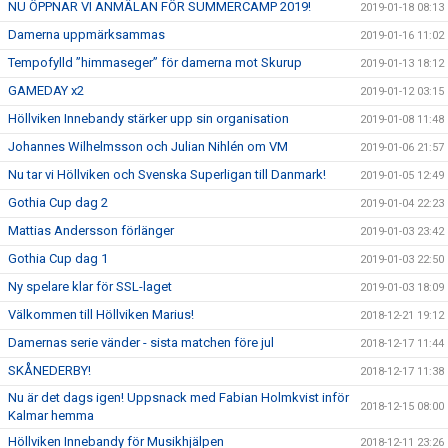
NU ÖPPNAR VI ANMÄLAN FÖR SUMMERCAMP 2019!
2019-01-18 08:13
Damerna uppmärksammas
2019-01-16 11:02
Tempofylld ”himmaseger” för damerna mot Skurup
2019-01-13 18:12
GAMEDAY x2
2019-01-12 03:15
Höllviken Innebandy stärker upp sin organisation
2019-01-08 11:48
Johannes Wilhelmsson och Julian Nihlén om VM
2019-01-06 21:57
Nu tar vi Höllviken och Svenska Superligan till Danmark!
2019-01-05 12:49
Gothia Cup dag 2
2019-01-04 22:23
Mattias Andersson förlänger
2019-01-03 23:42
Gothia Cup dag 1
2019-01-03 22:50
Ny spelare klar för SSL-laget
2019-01-03 18:09
Välkommen till Höllviken Marius!
2018-12-21 19:12
Damernas serie vänder - sista matchen före jul
2018-12-17 11:44
SKÅNEDERBY!
2018-12-17 11:38
Nu är det dags igen! Uppsnack med Fabian Holmkvist inför
2018-12-15 08:00
Kalmar hemma
Höllviken Innebandy för Musikhjälpen
2018-12-11 23:26