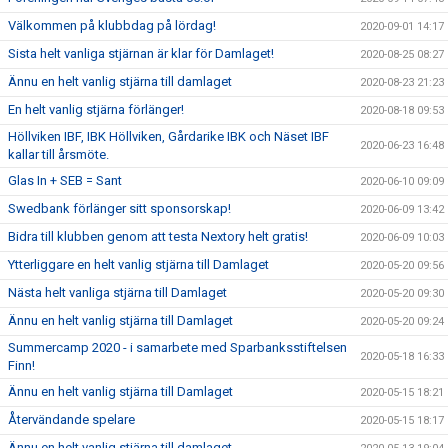
Välkommen på klubbdag på lördag!
2020-09-01 14:17
Sista helt vanliga stjärnan är klar för Damlaget!
2020-08-25 08:27
Ännu en helt vanlig stjärna till damlaget
2020-08-23 21:23
En helt vanlig stjärna förlänger!
2020-08-18 09:53
Höllviken IBF, IBK Höllviken, Gårdarike IBK och Näset IBF
2020-06-23 16:48
kallar till årsmöte.
Glas In + SEB = Sant
2020-06-10 09:09
Swedbank förlänger sitt sponsorskap!
2020-06-09 13:42
Bidra till klubben genom att testa Nextory helt gratis!
2020-06-09 10:03
Ytterliggare en helt vanlig stjärna till Damlaget
2020-05-20 09:56
Nästa helt vanliga stjärna till Damlaget
2020-05-20 09:30
Ännu en helt vanlig stjärna till Damlaget
2020-05-20 09:24
Summercamp 2020 - i samarbete med Sparbanksstiftelsen
2020-05-18 16:33
Finn!
Ännu en helt vanlig stjärna till Damlaget
2020-05-15 18:21
Återvändande spelare
2020-05-15 18:17
Ännu en helt vanlig stjärna till damlaget