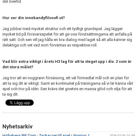
del övertid.
Hur ser din innebandyfilosofi ut?
Jag jobbar med mycket struktur och ett tydligt grundspel. Jag lägger
mycket tid på försvarsspelet för att ge oss förutsättningarna att anfalla på
rätt sätt. Och sen vill jag hålla en bra dialog med laget så att alla känner sig
delaktiga och vet vad som förväntas av respektive roll.
Vad blir extra viktigt i årets H3 lag för att ta steget upp i div. 2 som är
det stora målet?
Jag tror att en noggrann försäsong, ett väl förmedlat mål och en plan för
att ta sig dit är viktigt. Samt en kontinuitet på träningarna så vi lär känna vårt
spel och tror på idén. Sen krävs det givetvis en massa glöd och vilja för att
ta sig dit.
Nyhetsarkiv
Höllvikens IBF Dam - Tackar nej till spel i division 1
2026-07-06 16:30