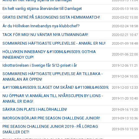
2020-05-13 19:04
En helt vanlig stjärna återvänder till Damlaget
2020-05-13 18:55
GRATIS ENTRÉ PÅ SÄSONGENS SISTA HEMMAMATCH!
2020-03-02 15:00
Är du Höllviken Innebandys nya klubbchef?
2020-02-24 18:58
TACK FÖR MIG! NU VÄNTAR NYA UTMANINGAR!
2020-02-21 10:47
SOMMARENS HÄFTIGASTE UPPLEVELSE - ANMÄL ER NU!
2020-01-09 18:48
HÖLLVIKEN INNEBANDY &#10084;&#65039; GOTHIA
2020-01-06 22:00
INNEBANDY CUP!
Idrottsrörelsen i Sverige får 5i12-priset i år
2019-12-06 11:21
SOMMARENS HÄFTIGASTE UPPLEVELSE ÄR TILLBAKA -
2019-12-04 10:55
ANMÄLAN ÄR ÖPPEN!
&#11088;&#65039; SLAGET OM SKÅNE! &#11088;&#65039;
2019-12-03 12:33
NU ÖPPNAR VI ANMÄLAN TILL NYÅRSCUPEN BY LIONS -
2019-11-20 10:40
ANMÄL ER IDAG!
SÄKRA DIN PLATS I HALÖRHALLEN!
2019-09-16 19:20
IMORGON BÖRJAR PRE SEASON CHALLENGE JUNIOR!
2019-09-13 10:36
PRE SEASON CHALLENGE JUNIOR 2019 - PÅ LÖRDAG
2019-09-10 15:59
SMÄLLER DET!