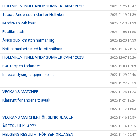
HÖLLVIKEN INNEBANDY SUMMER CAMP 2023!
2023-01-25 13:47
Tobias Andersson klar för Höllviken
2023-01-19 21:39
Mindre än 24h kvar
2023-01-13 21:33
Publikmatch
2023-01-08 11:55
Årets publikmatch närmar sig
2022-12-20 14:33
Nytt samarbete med Idrottshälsan
2022-12-14 21:15
HÖLLVIKEN INNEBANDY SUMMER CAMP 2023!
2022-12-07 13:26
ICA Toppen förlänger
2022-12-03 10:09
Innebandysugna tjejer - se hit!
2022-11-29 20:46
2022-11-27 20:59
VECKANS MATCHER!
2022-11-23 11:23
Klarsynt förlänger sitt avtal!
2022-11-21 19:24
2022-11-17 11:03
VECKANS MATCHER FÖR SENIORLAGEN
2022-11-16 10:59
ÅRETS JULKLAPP?
2022-11-14 19:15
HELGENS RESULTAT FÖR SENIORLAGEN
2022-11-14 09:47