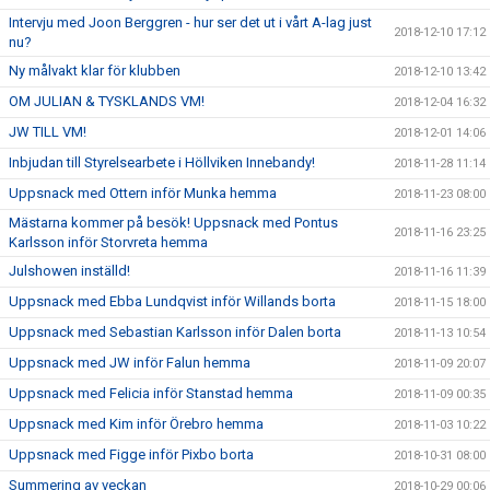
Intervju med Joon Berggren - hur ser det ut i vårt A-lag just
2018-12-10 17:12
nu?
Ny målvakt klar för klubben
2018-12-10 13:42
OM JULIAN & TYSKLANDS VM!
2018-12-04 16:32
JW TILL VM!
2018-12-01 14:06
Inbjudan till Styrelsearbete i Höllviken Innebandy!
2018-11-28 11:14
Uppsnack med Ottern inför Munka hemma
2018-11-23 08:00
Mästarna kommer på besök! Uppsnack med Pontus
2018-11-16 23:25
Karlsson inför Storvreta hemma
Julshowen inställd!
2018-11-16 11:39
Uppsnack med Ebba Lundqvist inför Willands borta
2018-11-15 18:00
Uppsnack med Sebastian Karlsson inför Dalen borta
2018-11-13 10:54
Uppsnack med JW inför Falun hemma
2018-11-09 20:07
Uppsnack med Felicia inför Stanstad hemma
2018-11-09 00:35
Uppsnack med Kim inför Örebro hemma
2018-11-03 10:22
Uppsnack med Figge inför Pixbo borta
2018-10-31 08:00
Summering av veckan
2018-10-29 00:06