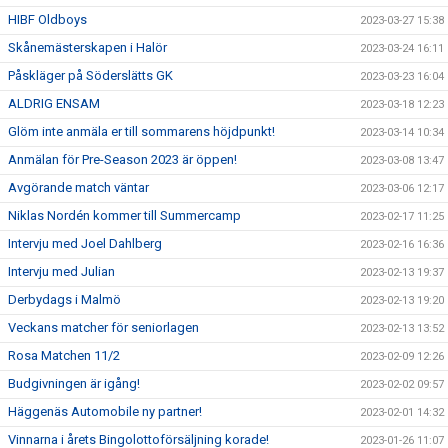
HIBF Oldboys
2023-03-27 15:38
Skånemästerskapen i Halör
2023-03-24 16:11
Påskläger på Söderslätts GK
2023-03-23 16:04
ALDRIG ENSAM
2023-03-18 12:23
Glöm inte anmäla er till sommarens höjdpunkt!
2023-03-14 10:34
Anmälan för Pre-Season 2023 är öppen!
2023-03-08 13:47
Avgörande match väntar
2023-03-06 12:17
Niklas Nordén kommer till Summercamp
2023-02-17 11:25
Intervju med Joel Dahlberg
2023-02-16 16:36
Intervju med Julian
2023-02-13 19:37
Derbydags i Malmö
2023-02-13 19:20
Veckans matcher för seniorlagen
2023-02-13 13:52
Rosa Matchen 11/2
2023-02-09 12:26
Budgivningen är igång!
2023-02-02 09:57
Häggenäs Automobile ny partner!
2023-02-01 14:32
Vinnarna i årets Bingolottoförsäljning korade!
2023-01-26 11:07