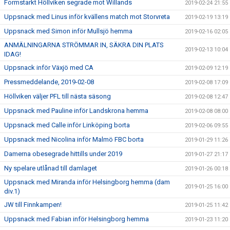
Formstarkt Höllviken segrade mot Willands
2019-02-24 21:55
Uppsnack med Linus inför kvällens match mot Storvreta
2019-02-19 13:19
Uppsnack med Simon inför Mullsjö hemma
2019-02-16 02:05
ANMÄLNINGARNA STRÖMMAR IN, SÄKRA DIN PLATS
2019-02-13 10:04
IDAG!
Uppsnack inför Växjö med CA
2019-02-09 12:19
Pressmeddelande, 2019-02-08
2019-02-08 17:09
Höllviken väljer PFL till nästa säsong
2019-02-08 12:47
Uppsnack med Pauline inför Landskrona hemma
2019-02-08 08:00
Uppsnack med Calle inför Linköping borta
2019-02-06 09:55
Uppsnack med Nicolina inför Malmö FBC borta
2019-01-29 11:26
Damerna obesegrade hittills under 2019
2019-01-27 21:17
Ny spelare utlånad till damlaget
2019-01-26 00:18
Uppsnack med Miranda inför Helsingborg hemma (dam
2019-01-25 16:00
div.1)
JW till Finnkampen!
2019-01-25 11:42
Uppsnack med Fabian inför Helsingborg hemma
2019-01-23 11:20