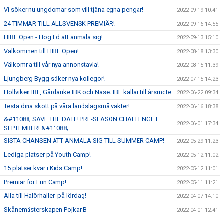
Vi söker nu ungdomar som vill tjäna egna pengar!
2022-09-19 10:41
24 TIMMAR TILL ALLSVENSK PREMIÄR!
2022-09-16 14:55
HIBF Open - Hög tid att anmäla sig!
2022-09-13 15:10
Välkommen till HIBF Open!
2022-08-18 13:30
Välkomna till vår nya annonstavla!
2022-08-15 11:39
Ljungberg Bygg söker nya kollegor!
2022-07-15 14:23
Höllviken IBF, Gårdarike IBK och Näset IBF kallar till årsmöte
2022-06-22 09:34
Testa dina skott på våra landslagsmålvakter!
2022-06-16 18:38
&#11088; SAVE THE DATE! PRE-SEASON CHALLENGE I
2022-06-01 17:34
SEPTEMBER! &#11088;
SISTA CHANSEN ATT ANMÄLA SIG TILL SUMMER CAMP!
2022-05-29 11:23
Lediga platser på Youth Camp!
2022-05-12 11:02
15 platser kvar i Kids Camp!
2022-05-12 11:01
Premiär för Fun Camp!
2022-05-11 11:21
Alla till Halörhallen på lördag!
2022-04-07 14:10
Skånemästerskapen Pojkar B
2022-04-01 12:41