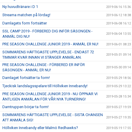
Ny huvudtränare i D 1
2019-06-16 15:36
Streama matchen på lördag!
2019-06-12 18:38
Damlagets form fortsätter
2019-06-08 16:12
SSL CAMP 2019 - FÖRBERED DIG INFÖR SÄSONGEN -
2019-06-04 13:55
ANMÄL DIG NU!
PRE SEASON CHALLENGE JUNIOR 2019 - ANMÄL ER NU!
2019-06-01 08:23
SOMMARENS HÄFTIGASTE UPPLEVELSE - ENDAST 72
2019-05-31 09:14
TIMMAR KVAR INNAN VI STÄNGER ANMÄLAN.
PRE SEASON CHALLENGE - FÖRBERED ER INFÖR
2019-05-30 09:14
SÄSONGEN - ANMÄL ER NU!
Damlaget fortsätter ta form!
2019-05-29 18:56
Tjeckisk landslagsspelare till Höllviken Innebandy!
2019-05-29 13:22
PRE SEASON CHALLENGE JUNIOR 2019 - NU ÖPPNAR VI
2019-05-28 15:34
ÄNTLIGEN ANMÄLAN FÖR VÅR NYA TURNERING!
Damtruppen börjar ta form!
2019-05-27 19:59
SOMMARENS HÄFTIGASTE UPPLEVELSE - SISTA CHANSEN
2019-05-27 19:35
ATT ANMÄLA SIG!
Höllviken Innebandy eller Malmö Redhawks?
2019-05-19 17:55