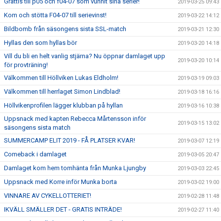
Grattis till p05 och f04-07 som vunnit sina serier!
2019-03-25 09:43
Kom och stötta F04-07 till serievinst!
2019-03-22 14:12
Bildbomb från säsongens sista SSL-match
2019-03-21 12:30
Hyllas den som hyllas bör
2019-03-20 14:18
Vill du bli en helt vanlig stjärna? Nu öppnar damlaget upp
2019-03-20 10:14
för provträning!
Välkommen till Höllviken Lukas Eldholm!
2019-03-19 09:03
Välkommen till herrlaget Simon Lindblad!
2019-03-18 16:16
Höllvikenprofilen lägger klubban på hyllan
2019-03-16 10:38
Uppsnack med kapten Rebecca Mårtensson inför
2019-03-15 13:02
säsongens sista match
SUMMERCAMP ELIT 2019 - FÅ PLATSER KVAR!
2019-03-07 12:19
Comeback i damlaget
2019-03-05 20:47
Damlaget kom hem tomhänta från Munka Ljungby
2019-03-03 22:45
Uppsnack med Korre inför Munka borta
2019-03-02 19:00
VINNARE AV CYKELLOTTERIET!
2019-02-28 11:48
IKVÄLL SMÄLLER DET - GRATIS INTRÄDE!
2019-02-27 11:40