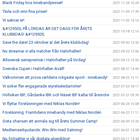
Black Friday hos Innebandyesset!
2021-11-24 10:24
Tävla och vinn fina priser!
2021-11-09 17:39
Vi saknar er!
2021-11-05 13:16
&#129505; PÅ LÖRDAG ÄR DET DAGS FÖR ÅRETS
2021-10-18 12:16
KLUBBDAG! &#129505;
Save the date! 23 oktober är det årets klubbdag!
2021-09-30 13:32
Nu streamar vi alla matcher från Halörhallen!
2021-09-23 12:06
Allsvensk seriepremiär i Halörhallen på lördag!
2021-09-15 15:50
Svenska Cupen i Halörhallen ikväll!
2021-08-27 14:44
Välkommen att prova världens roligaste sport - innebandy!
2021-08-25 15:11
Vi söker fler engagerade styrelseledamöter!
2021-07-23 18:17
Höllviken IBF, Gårdarike IBK och Näset IBF kallar till årsmöte
2021-07-21 09:39
Vi flyttar föreläsningen med Niklas Nordén!
2021-06-24 15:08
Föreläsning: Framtidens innebandy med Niklas Nordén
2021-06-22 11:11
Sista chansen att anmäla sig till årets Summer Camp!
2021-06-09 10:33
Medlemserbjudande: Win-Win med Salming!
2021-06-01 13:28
Nu fortsätter vi vår digitala utveckling!
2021-05-11 13:34