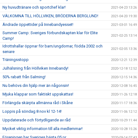
Ny huvudtränare och sportchef klar!
2021-04-23 13:26
VÄLKOMNA TILL HÖLLVIKEN, BRÖDERNA BERGLUND!
2021-04-20 19:30
Ändrade öppettider på Innebandyesset!
2021-03-01 16:49
Summer Camp: Sveriges förbundskapten klar för Elite
2021-02-25 13:14
Camp!
Idrottshallar öppnar för barn/ungdomar, födda 2002 och
2021-02-05 13:36
senare
Träningsstopp
2020-12-21 12:39
Julhälsning från Höllviken Innebandy!
2020-12-18 12:52
50% rabatt från Salming!
2020-12-15 14:36
Nu behövs din hjälp mer än någonsin!
2020-12-08 16:45
Mjuka klappar som faktiskt uppskattas!
2020-11-26 12:18
Förlängda skärpta allmänna råd i Skåne
2020-11-17 18:36
Loppis på söndag 8 nov kl 12-14!
2020-11-06 12:12
Uppdaterade och förtydligande av råd
2020-10-29 11:44
Mycket viktig information till alla medlemmar!
2020-10-28 15:26
Föreningen har Sveriges bästa 05:or
2020-09-14 07:43