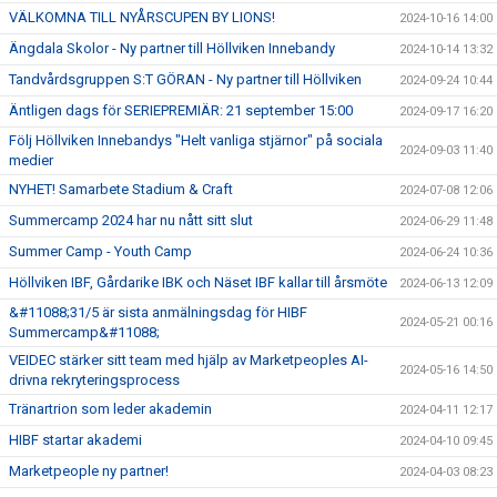
VÄLKOMNA TILL NYÅRSCUPEN BY LIONS!
2024-10-16 14:00
Ängdala Skolor - Ny partner till Höllviken Innebandy
2024-10-14 13:32
Tandvårdsgruppen S:T GÖRAN - Ny partner till Höllviken
2024-09-24 10:44
Äntligen dags för SERIEPREMIÄR: 21 september 15:00
2024-09-17 16:20
Följ Höllviken Innebandys "Helt vanliga stjärnor" på sociala
2024-09-03 11:40
medier
NYHET! Samarbete Stadium & Craft
2024-07-08 12:06
Summercamp 2024 har nu nått sitt slut
2024-06-29 11:48
Summer Camp - Youth Camp
2024-06-24 10:36
Höllviken IBF, Gårdarike IBK och Näset IBF kallar till årsmöte
2024-06-13 12:09
&#11088;31/5 är sista anmälningsdag för HIBF
2024-05-21 00:16
Summercamp&#11088;
VEIDEC stärker sitt team med hjälp av Marketpeoples AI-
2024-05-16 14:50
drivna rekryteringsprocess
Tränartrion som leder akademin
2024-04-11 12:17
HIBF startar akademi
2024-04-10 09:45
Marketpeople ny partner!
2024-04-03 08:23