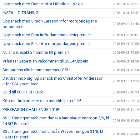
Uppsnack med Danne inför Höllviken - Växjö
2018-10-02 20:21
INSTÄLLD TRÄNING!
2018-10-01 13:47
Uppsnack med Simon Larsson inför morgondagens
2018-09-29 11:46
bortamatch
Uppsnack med Bina inför damernas seriepremiär
2018-09-28 18:01
Uppsnack med Erik inför morgondagens premiär
2018-09-21 20:58
Nu är det exakt 24 timmar till premiär!
2018-09-21 19:00
Vi hälsar Sebastian välkommen till SSL-truppen!
2018-09-21 14:30
Säsongens alla hemmamatcher i SSL!
2018-09-21 12:58
Det drar ihop sig! Uppsnack med Christoffer Andersson
2018-09-18 17:26
inför SSL-premiären
Guld till P05 i FCH Cup!
2018-09-17 18:33
Köp ditt årskort eller dina matchbiljetter här!
2018-09-17 08:13
PRESEASON CHALLENGE 2018!
2018-09-05 11:19
SSL: Träningsmatch mot danska landslaget imorgon 2/9, kl
2018-09-01 19:00
14.30! Fri entré!
SSL: Träningsmatch mot Lindås Waves imorgon 31/8, kl
2018-08-30 20:42
19.00! Fri entré!