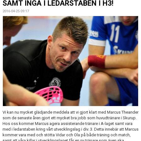
SAMT INGÅ I LEDARSTABEN I H3!
MEDLEMSKAP
2016-04-25 09:17
OM FÖRENINGEN
KONTAKT
Vi kan nu mycket glädjande meddela att vi gjort klart med Marcus Theander
som de senaste åren gjort ett mycket bra jobb som huvudtränare i Skurup.
Hos oss kommer Marcus agera assisterande tränare i A-laget samt vara
med i ledarstaben kring vårt utvecklingslag i div. 3. Detta innebär att Marcus
kommer vara med och stötta Vidar och Ola på både träning och match,
samt att våra killar i utvecklingslaget får en ny tränare som även ska