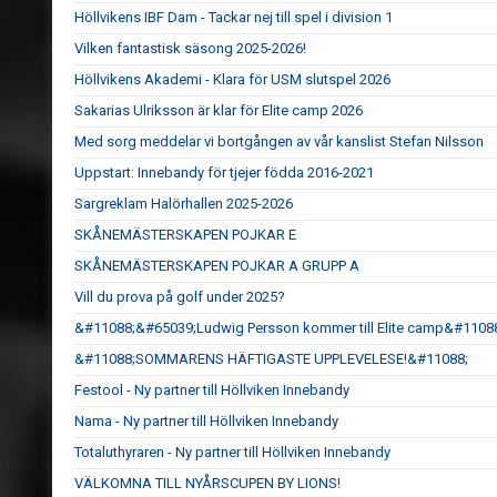
Höllvikens IBF Dam - Tackar nej till spel i division 1
Vilken fantastisk säsong 2025-2026!
Höllvikens Akademi - Klara för USM slutspel 2026
Sakarias Ulriksson är klar för Elite camp 2026
Med sorg meddelar vi bortgången av vår kanslist Stefan Nilsson
Uppstart: Innebandy för tjejer födda 2016-2021
Sargreklam Halörhallen 2025-2026
SKÅNEMÄSTERSKAPEN POJKAR E
SKÅNEMÄSTERSKAPEN POJKAR A GRUPP A
Vill du prova på golf under 2025?
&#11088;&#65039;Ludwig Persson kommer till Elite camp&#1108
&#11088;SOMMARENS HÄFTIGASTE UPPLEVELESE!&#11088;
Festool - Ny partner till Höllviken Innebandy
Nama - Ny partner till Höllviken Innebandy
Totaluthyraren - Ny partner till Höllviken Innebandy
VÄLKOMNA TILL NYÅRSCUPEN BY LIONS!