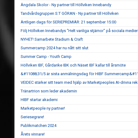
Ängdala Skolor - Ny partner till Höllviken Innebandy
Tandvårdsgruppen S:T GÖRAN - Ny partner till Höllviken
Äntligen dags för SERIEPREMIÄR: 21 september 15:00
Följ Höllviken Innebandys "Helt vanliga stjärnor" på sociala medier
NYHET! Samarbete Stadium & Craft
Summercamp 2024 har nu nått sitt slut
Summer Camp - Youth Camp
Höllviken IBF, Gårdarike IBK och Näset IBF kallar till årsmöte
&#11088;31/5 är sista anmälningsdag för HIBF Summercamp&#1
VEIDEC stärker sitt team med hjälp av Marketpeoples AI-drivna re
Tränartrion som leder akademin
HIBF startar akademi
Marketpeople ny partner!
Seriesegrare!
Publikmatchen 2024
Årets vinnare!