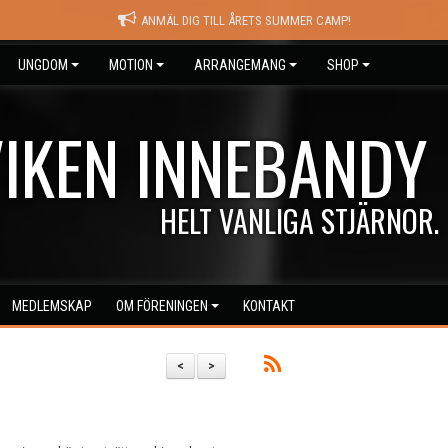
ANMÄL DIG TILL ÅRETS SUMMER CAMP!
UNGDOM
MOTION
ARRANGEMANG
SHOP
IKEN INNEBANDY
HELT VANLIGA STJÄRNOR.
MEDLEMSKAP
OM FÖRENINGEN
KONTAKT
<
>