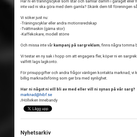
Har ni en träningscykel som står och samlar damm i garaget eller h
inte vad ni ska göra med dem gamla? Skänk dem till föreningen så
Vi söker just nu:
-Träningscyklar eller andra motionsredskap
-Tvättmaskin (gärna stor)
-Kaffekokare, modell större
Och missa inte vår
kampanj på sargreklam
, finns några tomma b
Vi testar en ny sak i hopp om att engagera fler, köper ni en sargr
valfritt lags lagkonto.
För prisuppgifter och andra frågor vänligen kontakta marknad, vi ka
billig marknadsföring som ger bra med synlighet.
Har ni något ni vill bli av med eller vill ni synas på vår sarg?
T
marknad@hibf.se
/Höllviken Innebandy
Nyhetsarkiv