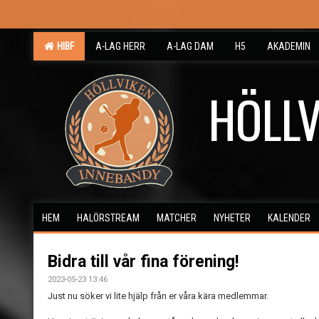
HIBF
A-LAG HERR
A-LAG DAM
H5
AKADEMIN
HÖLLV
HEM
HALÖRSTREAM
MATCHER
NYHETER
KALENDER
Bidra till vår fina förening!
2023-05-23 13:46
Just nu söker vi lite hjälp från er våra kära medlemmar.