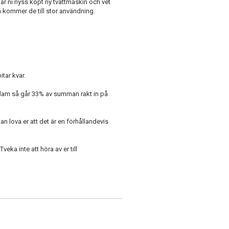
ar ni nyss köpt ny tvättmaskin och vet
 kommer de till stor användning.
itar kvar.
eklam så går 33% av summan rakt in på
n lova er att det är en förhållandevis
veka inte att höra av er till