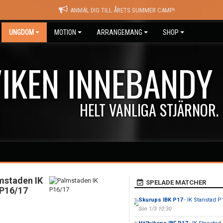
ANMÄL DIG TILL ÅRETS SUMMER CAMP!
UNGDOM
MOTION
ARRANGEMANG
SHOP
IKEN INNEBANDY
HELT VANLIGA STJÄRNOR.
mstaden IK
SPELADE MATCHER
P16/17
Skurups IBK P17
- IK Stanstad P
Sön 1/3 10:30