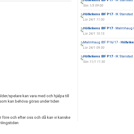
Höllvikens IBF P17
- IK Stanstad
Sön 1/3 09:00
Höllvikens IBF P17
- IK Stanstad
Lör 24/1 11:00
Höllvikens IBF P17
- Malmhaug 
Lör 24/1 10:15
Malmhaug IBF P16/17 -
Höllvike
Lör 24/1 09:30
Höllvikens IBF P17
- IK Stanstad
Sön 11/1 11:30
älder/spelare kan vara med och hjälpa till
 som kan behöva göras under tiden
 före och efter oss och då kan vi kanske
mlingstiden