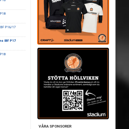
 P18
 P18
IBF P16/17
ns IBF P17
 P18
VÅRA SPONSORER