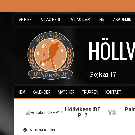
HIBF
A-LAG HERR
A-LAG DAM
H5
AKADEMIN
HÖLLV
Pojkar 17
HEM
KALENDER
MATCHER
TRUPPEN
KONTAKT
Höllvikens IBF
Pal
vs
P17
INFORMATION