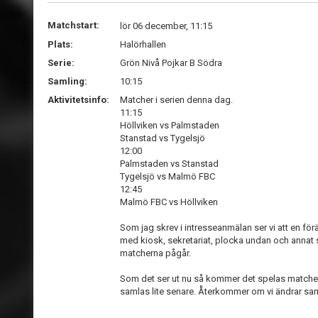
Matchstart:
lör 06 december, 11:15
Plats:
Halörhallen
Serie:
Grön Nivå Pojkar B Södra
Samling:
10:15
Aktivitetsinfo:
Matcher i serien denna dag.
11:15
Höllviken vs Palmstaden
Stanstad vs Tygelsjö
12:00
Palmstaden vs Stanstad
Tygelsjö vs Malmö FBC
12:45
Malmö FBC vs Höllviken
Som jag skrev i intresseanmälan ser vi att en för
med kiosk, sekretariat, plocka undan och annat
matcherna pågår.
Som det ser ut nu så kommer det spelas matcher
samlas lite senare. Återkommer om vi ändrar sa