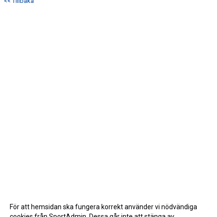
<< Tillbaka
För att hemsidan ska fungera korrekt använder vi nödvändiga
cookies från SportAdmin. Dessa går inte att stänga av.