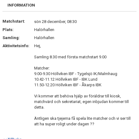
BILDGALLERI
INFORMATION
DOKUMENT
Matchstart:
sön 28 december, 08:30
Plats:
Halörhallen
KONTAKT
Samling:
Halörhallen
Aktivitetsinfo:
Hej,
Samling 8.30 med första matchstart 9.00
Matcher:
9.00-9.30 Höllviken IBF - Tygelsjö IK/Malmhaug
10.42-11.12 Höllviken IBF - IBK Lund
11.50-12.20 Höllviken IBF - Åkarps IBK
Vi kommer att behöva hjälp av föräldrar till kiosk,
matchvärd och sekretariat, egen inbjudan kommer till
detta.
Äntligen ska tjejerna få spela lite matcher och vi ser till
att ha super roligt under dagen ??