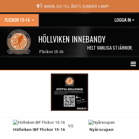
ANMÄL DIG TILL ÅRETS SUMMER CAMP!
FLICKOR 15-16
LOGGA IN
HÖLLVIKEN INNEBANDY
HELT VANLIGA STJÄRNOR.
Flickor 15-16
HEM
NYHETER
KALENDER
MATCHER
vs
Höllviken IBF Flickor 15-16
Nyårscupen
TRUPPEN