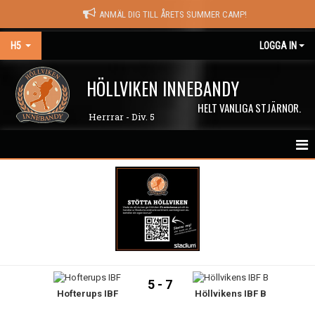
ANMÄL DIG TILL ÅRETS SUMMER CAMP!
H5
LOGGA IN
HÖLLVIKEN INNEBANDY
HELT VANLIGA STJÄRNOR.
Herrrar - Div. 5
HEM
NYHETER
KALENDER
MATCHER
5 - 7
Hofterups IBF
Höllvikens IBF B
TRUPPEN