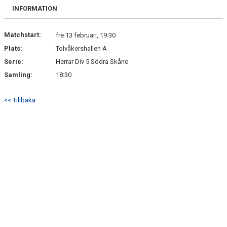
BILDGALLERI
INFORMATION
DOKUMENT
Matchstart:
fre 13 februari, 19:30
Plats:
Tolvåkershallen A
KONTAKT
Serie:
Herrar Div 5 Södra Skåne
Samling:
18:30
<< Tillbaka