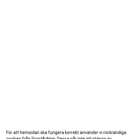
För att hemsidan ska fungera korrekt använder vi nödvändiga
cookies från SportAdmin. Dessa går inte att stänga av.