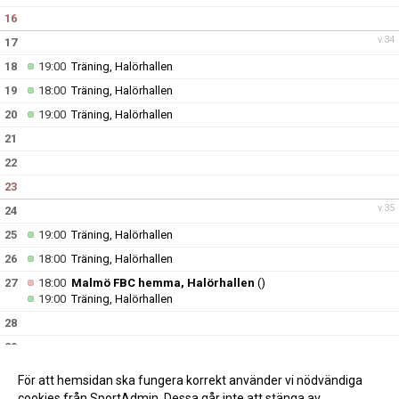
16
v.34
17
18
19:00
Träning, Halörhallen
19
18:00
Träning, Halörhallen
20
19:00
Träning, Halörhallen
21
22
23
v.35
24
25
19:00
Träning, Halörhallen
26
18:00
Träning, Halörhallen
27
18:00
Malmö FBC hemma, Halörhallen
()
19:00
Träning, Halörhallen
28
29
30
För att hemsidan ska fungera korrekt använder vi nödvändiga
v.36
31
cookies från SportAdmin. Dessa går inte att stänga av.