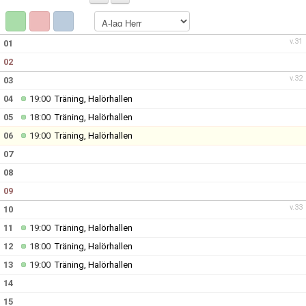
GÄSTBOK
BILDGALLERI
v.31
01
02
DOKUMENT
v.32
03
KONTAKT
04
19:00
Träning, Halörhallen
05
18:00
Träning, Halörhallen
HISTORIK
06
19:00
Träning, Halörhallen
07
08
09
v.33
10
11
19:00
Träning, Halörhallen
12
18:00
Träning, Halörhallen
13
19:00
Träning, Halörhallen
14
15