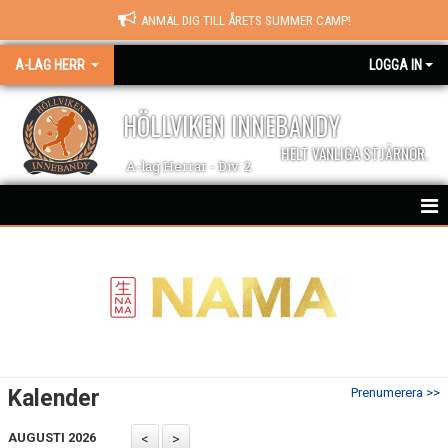
ANMÄL DIG TILL ÅRETS SUMMER CAMP!
A-LAG HERR
LOGGA IN
HÖLLVIKEN INNEBANDY
HELT VANLIGA STJÄRNOR.
A-lag Herrar - Div. 2
HEM
NYHETER
MATCHER
KALENDER
Kalender
Prenumerera >>
TRUPPEN
AUGUSTI 2026